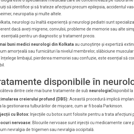
ologia este o specialitate medicală care se concentrează pe tulburările c
ruiți să identifice și să trateze afecțiuni precum epilepsia, accidentul va
eimer, neuropatia și multe altele.
olkata, neurologi cu înaltă experiență și neurologi pediatri sunt specializ
ferent dacă aveți migrene, convulsii, probleme de memorie sau alte si
 esențială pentru un diagnostic și tratament precis.
mai buni medici neurologi din Kolkata
au cunoștințe și expertiză exti
um amorțeală sau furnicături la nivelul membrelor, slăbiciune musculară
 înțelege limbajul, pierderea memoriei sau confuzie, este esențial să co
il.
ratamente disponibile în neurolo
 câteva dintre cele mai bune tratamente de sub
neurologie
Disponibil la
timularea creierului profund (DBS):
Această procedură implică implanta
a la gestionarea tulburărilor de mișcare, cum ar fi boala Parkinson.
njecții cu Botox:
Injecțiile cu botox sunt folosite pentru a trata afecțiuni
locuri nervoase:
Blocurile nervoase sunt injecții cu medicamente care 
um nevralgia de trigemen sau nevralgia occipitală.