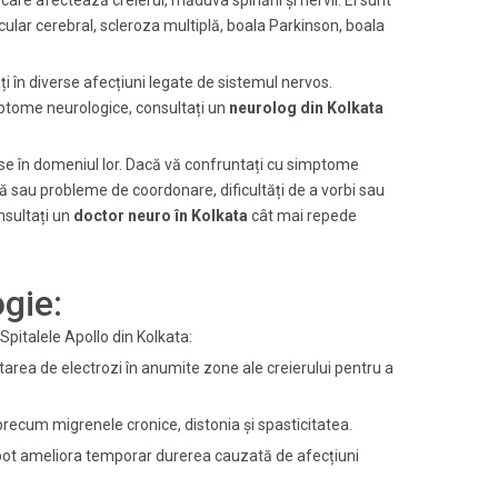
are afectează creierul, măduva spinării și nervii. Ei sunt
scular cerebral, scleroza multiplă, boala Parkinson, boala
ați în diverse afecțiuni legate de sistemul nervos.
mptome neurologice, consultați un
neurolog din Kolkata
nse în domeniul lor. Dacă vă confruntați cu simptome
 sau probleme de coordonare, dificultăți de a vorbi sau
nsultați un
doctor neuro în Kolkata
cât mai repede
gie:
 Spitalele Apollo din Kolkata:
rea de electrozi în anumite zone ale creierului pentru a
 precum migrenele cronice, distonia și spasticitatea.
pot ameliora temporar durerea cauzată de afecțiuni