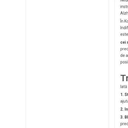
Neur
inst
Alzh
În K
Indi
este
cei 
prec
de a
posib
T
Iată
1. S
ajut
2. I
3. B
prec