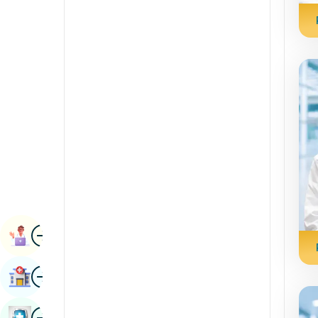
Radiologie și imagistică
kannada
Științe renale
Kashmir
Reumatologie și imunologie
Konkani
Robotic Chirurgie
malayalam
Transplanturile
manipuri
Urologie
marathi
Chirurgie vasculară
Nepal / Nepaleză
Odia / Oriya
Imagine
persană
Rezervarea Numirii
Punjabi
Imagine
Găsește Spital
Rajasthani
Rusă
Imagine
Rezervați Un Control De Sănătate