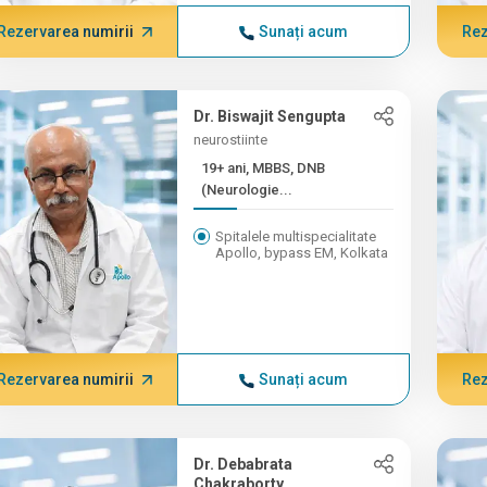
Rezervarea numirii
Sunați acum
Rez
Dr. Biswajit Sengupta
neurostiinte
19+ ani, MBBS, DNB
(Neurologie...
Spitalele multispecialitate
Apollo, bypass EM, Kolkata
Rezervarea numirii
Sunați acum
Rez
Dr. Debabrata
Chakraborty