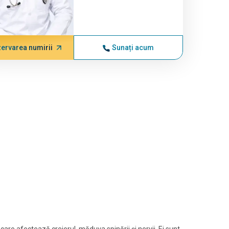
ervarea numirii
Sunați acum