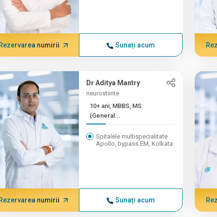
Rezervarea numirii
Sunați acum
Rez
Dr Aditya Mantry
neurostiinte
10+ ani, MBBS, MS
(General...
Spitalele multispecialitate
Apollo, bypass EM, Kolkata
Rezervarea numirii
Sunați acum
Rez