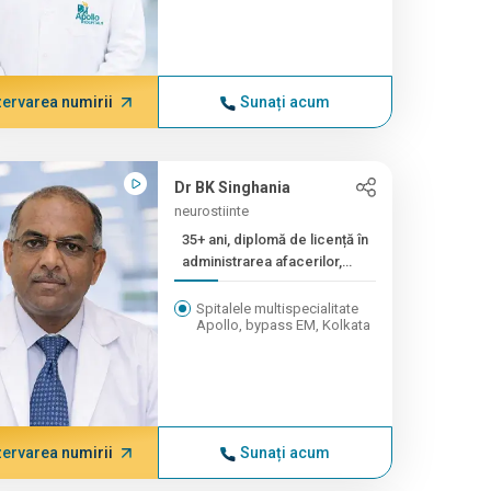
ervarea numirii
Sunați acum
Dr BK Singhania
neurostiinte
35+ ani, diplomă de licență în
administrarea afacerilor,
masterat (general...
Spitalele multispecialitate
Apollo, bypass EM, Kolkata
ervarea numirii
Sunați acum