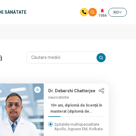
DE SĂNĂTATE
RO
1066
a
Dr. Debarshi Chatterjee
neurostiinte
10+ ani, diplomă de licență în
masterat (diplomă de
licență în medicină), master
(diplomă de masterat în
Spitalele multispecialitate
Apollo, bypass EM, Kolkata
ginecologie...)