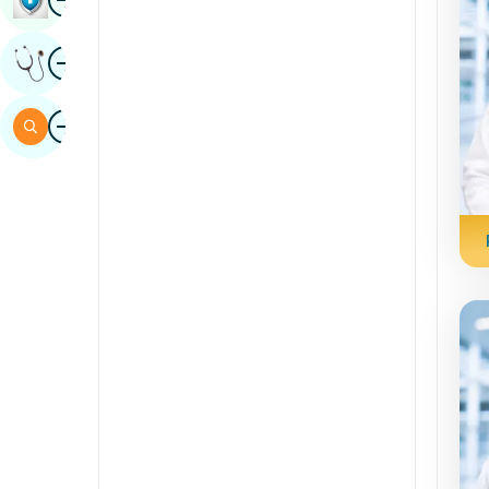
Sindhi
Imagine
Obțineți Opinia Unui Expert
Spaniolă
Swahili
Imagine
Căutare
tamil
telugu
Tuli
urdu