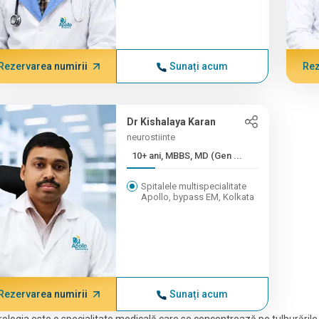
Rezervarea numirii
Sunați acum
Rez
Dr Kishalaya Karan
neurostiinte
10+ ani, MBBS, MD (Gen ...
Spitalele multispecialitate
Apollo, bypass EM, Kolkata
Rezervarea numirii
Sunați acum