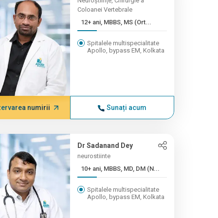
Neuroștiințe, Chirurgie a
Coloanei Vertebrale
12+ ani, MBBS, MS (Ort...
Spitalele multispecialitate
Apollo, bypass EM, Kolkata
ervarea numirii
Sunați acum
Dr Sadanand Dey
neurostiinte
10+ ani, MBBS, MD, DM (N...
Spitalele multispecialitate
Apollo, bypass EM, Kolkata