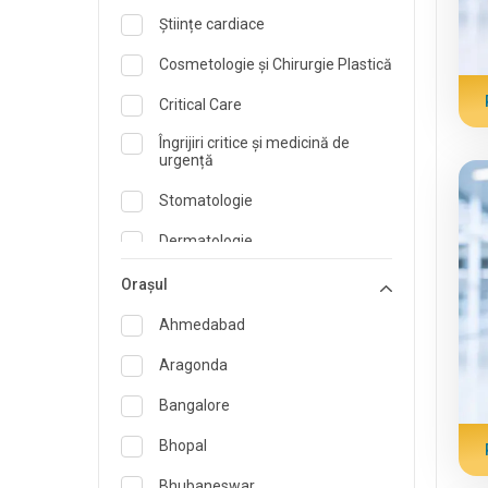
Științe cardiace
Cosmetologie și Chirurgie Plastică
Critical Care
Îngrijiri critice și medicină de
urgență
Stomatologie
Dermatologie
Dietetician și Nutriționist
Orașul
Medicina de urgenta
Ahmedabad
Endocrinologie și îngrijire a
Aragonda
diabetului
Bangalore
ORL
Bhopal
Specialist în Medicină de Familie
Bhubaneswar