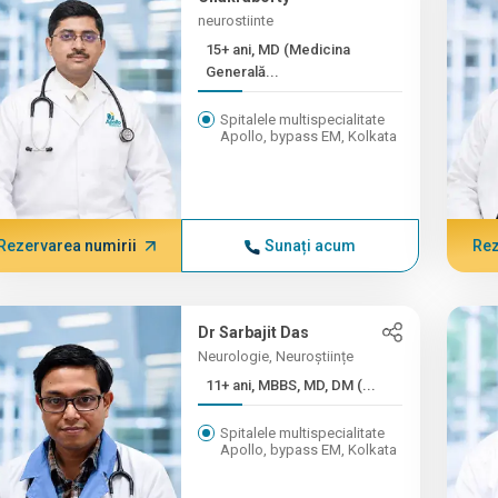
neurostiinte
15+ ani, MD (Medicina
Generală...
Spitalele multispecialitate
Apollo, bypass EM, Kolkata
Rezervarea numirii
Sunați acum
Rez
Dr Sarbajit Das
Neurologie, Neuroștiințe
11+ ani, MBBS, MD, DM (...
Spitalele multispecialitate
Apollo, bypass EM, Kolkata