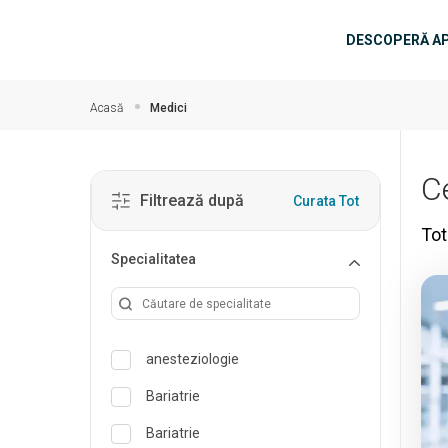
Salt la conținutul principal
Navigar
DESCOPERĂ A
Acasă
Medici
C
Filtrează după
Curata Tot
Tot
Specialitatea
anesteziologie
Bariatrie
Bariatrie