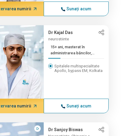
ervarea numirii
Sunați acum
Dr Kajal Das
neurostiinte
15+ ani, masterat în
administrarea băncilor,
masterat în filosofie
Spitalele multispecialitate
Apollo, bypass EM, Kolkata
ervarea numirii
Sunați acum
Dr Sanjoy Biswas