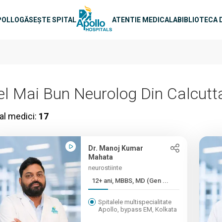
e principală
POLLO
GĂSEȘTE SPITAL
ATENTIE MEDICALA
BIBLIOTECA 
el Mai Bun Neurolog Din Calcutt
al medici:
17
Dr. Manoj Kumar
Mahata
neurostiinte
12+ ani, MBBS, MD (Gen ...
Spitalele multispecialitate
Apollo, bypass EM, Kolkata