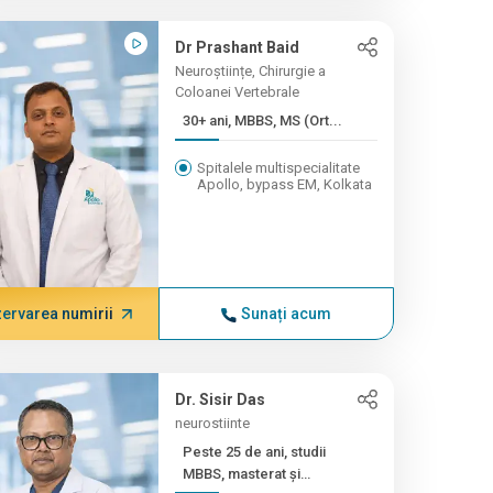
Dr Prashant Baid
Neuroștiințe, Chirurgie a
Coloanei Vertebrale
30+ ani, MBBS, MS (Ort...
Spitalele multispecialitate
Apollo, bypass EM, Kolkata
ervarea numirii
Sunați acum
Dr. Sisir Das
neurostiinte
Peste 25 de ani, studii
MBBS, masterat și