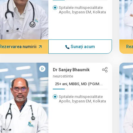
Spitalele multispecialitate
Apollo, bypass EM, Kolkata
Rezervarea numirii
Sunați acum
Rez
Dr Sanjay Bhaumik
neurostiinte
25+ ani, MBBS, MD (PGIM...
Spitalele multispecialitate
Apollo, bypass EM, Kolkata