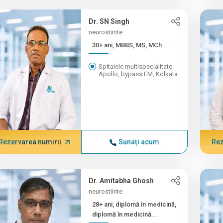
Dr. SN Singh
neurostiinte
30+ ani, MBBS, MS, MCh ...
Spitalele multispecialitate
Apollo, bypass EM, Kolkata
Rezervarea numirii
Sunați acum
Rez
Dr. Amitabha Ghosh
neurostiinte
28+ ani, diplomă în medicină,
diplomă în medicină...