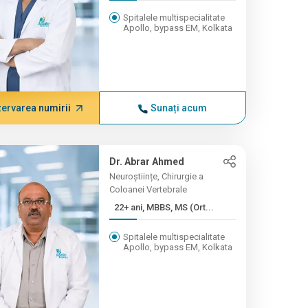
masterat...
Spitalele multispecialitate
Apollo, bypass EM, Kolkata
ervarea numirii
Sunați acum
Dr. Abrar Ahmed
Neuroștiințe, Chirurgie a
Coloanei Vertebrale
22+ ani, MBBS, MS (Ort...
Spitalele multispecialitate
Apollo, bypass EM, Kolkata