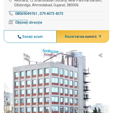
Akshara, 12 Shantisadan Society, Near Parimal Garden,
Ellisbridge, Ahmedabad, Gujarat, 380006
08069049761
,
079 4073 4073
Obțineți direcție
Sunați acum
Rezervarea numirii