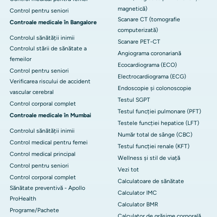
magnetică)
Control pentru seniori
Scanare CT (tomografie
Controale medicale în Bangalore
computerizată)
Controlul sănătății inimii
Scanare PET-CT
Controlul stării de sănătate a
Angiograma coronariană
femeilor
Ecocardiograma (ECO)
Control pentru seniori
Electrocardiograma (ECG)
Verificarea riscului de accident
Endoscopie și colonoscopie
vascular cerebral
Testul SGPT
Control corporal complet
Testul funcției pulmonare (PFT)
Controale medicale în Mumbai
Testele funcției hepatice (LFT)
Controlul sănătății inimii
Număr total de sânge (CBC)
Control medical pentru femei
Testul funcției renale (KFT)
Control medical principal
Wellness și stil de viață
Control pentru seniori
Vezi tot
Control corporal complet
Calculatoare de sănătate
Sănătate preventivă - Apollo
Calculator IMC
ProHealth
Calculator BMR
Programe/Pachete
Calculator de grăsime corporală