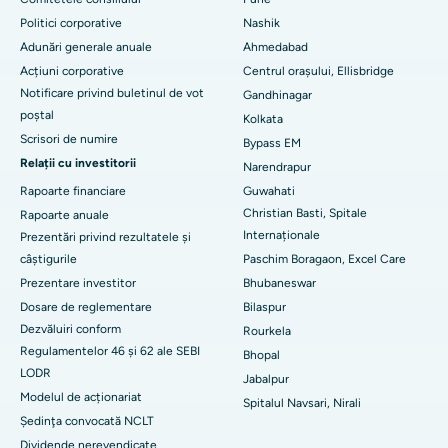
Politici corporative
Nashik
Cel mai bun spital din Arepally, Warangal
Adunări generale anuale
Ahmedabad
Acțiuni corporative
Centrul orașului, Ellisbridge
Cel mai bun spital din colonia Arera, Bhopal
Notificare privind buletinul de vot
Gandhinagar
Cel mai bun spital din Jayanagar, Bangalore
poștal
Kolkata
Scrisori de numire
Bypass EM
Cel mai bun spital din KK Nagar, Madurai
Relații cu investitorii
Narendrapur
Rapoarte financiare
Guwahati
Cel mai bun spital din Ramji Nagar, Nellore
Christian Basti, Spitale
Rapoarte anuale
Cel mai bun spital din sectorul 19, Rourkela
Internaționale
Prezentări privind rezultatele și
câștigurile
Paschim Boragaon, Excel Care
Cel mai bun spital din Swargate, Pune
Prezentare investitor
Bhubaneswar
Dosare de reglementare
Bilaspur
Cel mai bun spital de cancer pentru femei din sudul Delhi
Dezvăluiri conform
Rourkela
Regulamentelor 46 și 62 ale SEBI
Bhopal
LODR
Jabalpur
Modelul de acționariat
Spitalul Navsari, Nirali
Şedinţa convocată NCLT
Dividende nerevendicate