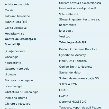
Umflare severă a picioarelor sau
Artrita reumatoida
tromboză venoasă profundă
Cursă
Sclera albastră
Tulburări tiroidiene
Sângerări gastrointestinale sau
Tuberculoza (TB)
necontrolate
Colita ulcerativa
Icter adult
Hepatita virala
Vezi tot
Centre de Excelență și
Tehnologia sănătății
Specialități
DaVinci XI-Sisteme Robotice
Științe cardiace
CyberKnife-Accuray
Oncologie
Meril Cuvis Robotica
neurostiinte
Cori de Smith & Nephew
Gastroenterologie
Stryker de Mako
Urologie
Sistem de neuro-navigație 3D
Transplant de organe
3 TESLA RMN
pneumologie
LINAC
Obstetrica & Ginecologie
ECMO
Medicina Interna
Sistemul MOSES 2.0
Chirurgie vasculară
Terapia cu vapori de apă Rezum