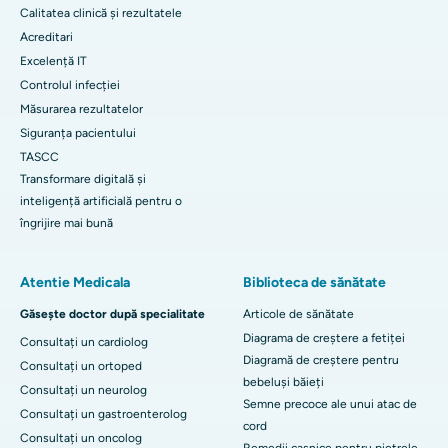
Calitatea clinică și rezultatele
Acreditari
Excelență IT
Controlul infecției
Măsurarea rezultatelor
Siguranța pacientului
TASCC
Transformare digitală și
inteligență artificială pentru o
îngrijire mai bună
Atentie Medicala
Biblioteca de sănătate
Găsește doctor după specialitate
Articole de sănătate
Diagrama de creștere a fetiței
Consultați un cardiolog
Diagramă de creștere pentru
Consultați un ortoped
bebeluși băieți
Consultați un neurolog
Semne precoce ale unui atac de
Consultați un gastroenterolog
cord
Consultați un oncolog