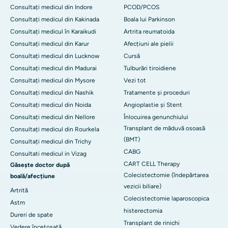
Consultați medicul din Indore
PCOD/PCOS
Consultați medicul din Kakinada
Boala lui Parkinson
Consultați medicul în Karaikudi
Artrita reumatoida
Consultați medicul din Karur
Afecțiuni ale pielii
Consultați medicul din Lucknow
Cursă
Consultați medicul din Madurai
Tulburări tiroidiene
Consultați medicul din Mysore
Vezi tot
Consultați medicul din Nashik
Tratamente și proceduri
Consultați medicul din Noida
Angioplastie și Stent
Consultați medicul din Nellore
Înlocuirea genunchiului
Transplant de măduvă osoasă
Consultați medicul din Rourkela
(BMT)
Consultați medicul din Trichy
CABG
Consultati medicul in Vizag
CART CELL Therapy
Găsește doctor după
Colecistectomie (îndepărtarea
boală/afecțiune
vezicii biliare)
Artrită
Colecistectomie laparoscopica
Astm
histerectomia
Dureri de spate
Transplant de rinichi
Vedere încețoșată