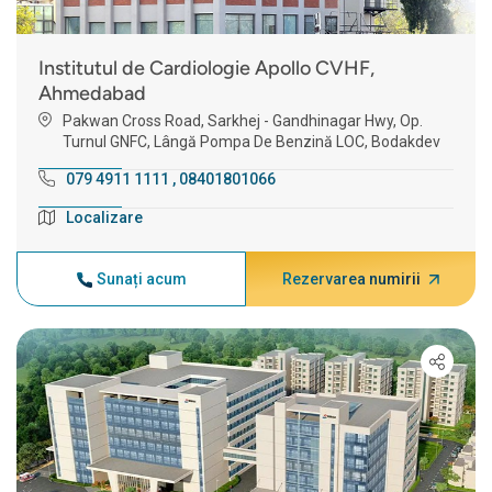
Institutul de Cardiologie Apollo CVHF,
Ahmedabad
Pakwan Cross Road, Sarkhej - Gandhinagar Hwy, Op.
Turnul GNFC, Lângă Pompa De Benzină LOC, Bodakdev
079 4911 1111
,
08401801066
Localizare
Sunați acum
Rezervarea numirii