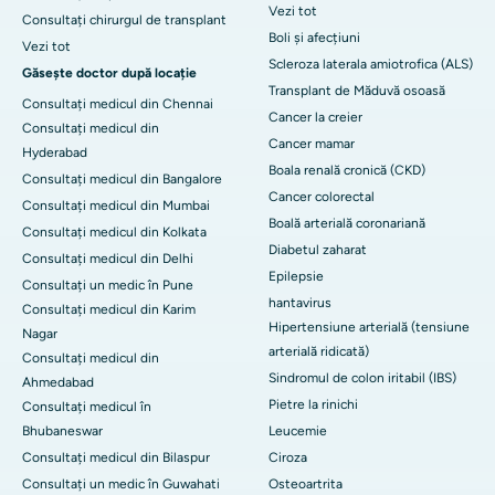
Vezi tot
Consultați chirurgul de transplant
Boli și afecțiuni
Vezi tot
Scleroza laterala amiotrofica (ALS)
Găsește doctor după locație
Transplant de Măduvă osoasă
Consultați medicul din Chennai
Cancer la creier
Consultați medicul din
Cancer mamar
Hyderabad
Boala renală cronică (CKD)
Consultați medicul din Bangalore
Cancer colorectal
Consultați medicul din Mumbai
Boală arterială coronariană
Consultați medicul din Kolkata
Diabetul zaharat
Consultați medicul din Delhi
Epilepsie
Consultați un medic în Pune
hantavirus
Consultați medicul din Karim
Hipertensiune arterială (tensiune
Nagar
arterială ridicată)
Consultați medicul din
Sindromul de colon iritabil (IBS)
Ahmedabad
Pietre la rinichi
Consultați medicul în
Bhubaneswar
Leucemie
Consultați medicul din Bilaspur
Ciroza
Consultați un medic în Guwahati
Osteoartrita