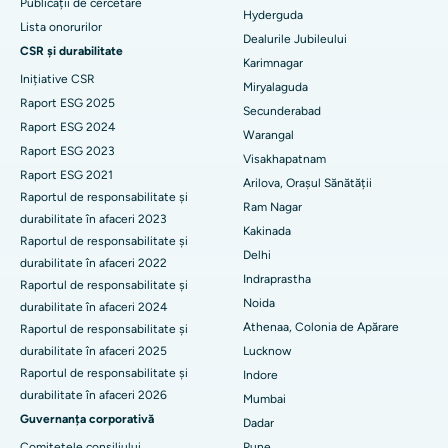
Cel mai bun spital din GS Road, Guwahati
Publicații de cercetare
Hyderguda
Stimularea creierului profund
Lista onorurilor
Dealurile Jubileului
Cel mai bun spital din Hyderguda, Hyderabad
CSR și durabilitate
Dializa peritoneală
Karimnagar
Inițiative CSR
Cel mai bun spital din Vijay Nagar, Indore
Miryalaguda
Biopsia rinichilor
Raport ESG 2025
Secunderabad
Cel mai bun spital din Suryaraopeta Main Road, Kakinada
Raport ESG 2024
Warangal
paratiroidectomia
Raport ESG 2023
Visakhapatnam
Cel mai bun spital din Canal Circular Road, Kolkata
Raport ESG 2021
Chirurgie citoreductivă
Arilova, Orașul Sănătății
Raportul de responsabilitate și
Cel mai bun spital din CBD-ul Belapur, Navi Mumbai
Ram Nagar
durabilitate în afaceri 2023
Înlocuire totală de genunchi din ceramică
Kakinada
Cel mai bun spital din Panchavati, Nashik
Raportul de responsabilitate și
Delhi
ERCP
durabilitate în afaceri 2022
Indraprastha
Cel mai bun spital din Secunderabad, Hyderabad
Raportul de responsabilitate și
Noida
durabilitate în afaceri 2024
Cel mai bun spital din Seshadripuram, Bangalore
Athenaa, Colonia de Apărare
Raportul de responsabilitate și
durabilitate în afaceri 2025
Lucknow
Cel mai bun spital din Waltair Main Road, Visakhapatnam
Raportul de responsabilitate și
Indore
durabilitate în afaceri 2026
Mumbai
Cel mai bun spital din Subhash Nagar Road, Karimnagar
Guvernanța corporativă
Dadar
Cel mai bun spital din Managari, Karaikudi
Comitetele consiliului
Pune