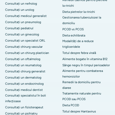
Remedii casnice pentru pietrele
Consultați un nefrolog
la rinichi
Consultați un urolog
Dieta pietrelor la rinichi
Consultați medicul generalist
Gestionarea tuberculozei la
Consultați un pneumolog
domiciliu
Consultați pediatrul
PCOD vs PCOS
Consultați un ginecolog
Dieta echilibrata
Consultați un specialist ORL
Modalități de a reduce
Consultați chirurg vascular
trigliceridele
Consultați un chirurg plastician
Totul despre febra virală
Consultați un oftalmolog
Alimente bogate în vitamina B12
Consultați un reumatolog
Sânge negru în timpul perioadelor
Alimente pentru combaterea
Consultați chirurg generalist
hemoroizilor
Consultați un dermatolog
Remedii la domiciliu pentru
Consultați un endocrinolog
diaree
Consultați medicul dentist
Tratamente naturale pentru
Consultați specialistul în boli
PCOD sau PCOS
infecțioase
Dieta PCOD
Consultați un fizioterapeut
Totul despre Hantavirus
Consultați un psihiatru