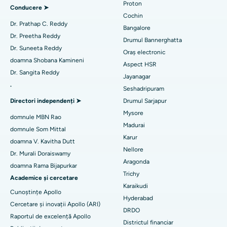
Proton
Cel mai bun spital din Arilova, Vizag
Conducere ➤
Chirurgie cardiacă minim invazivă
Cochin
Găsește diabetolog
Dr. Prathap C. Reddy
Cel mai bun spital din Kanpur Road, Lucknow
Bangalore
Ablația cu cateter
Dr. Preetha Reddy
Drumul Bannerghatta
Cel mai bun spital din Sectorul 26, Noida
Dr. Suneeta Reddy
Oraș electronic
Găsește un ginecolog
Chirurgie de reconstrucție a LCA
doamna Shobana Kamineni
Aspect HSR
Cel mai bun spital din Gandhinagar, Ahmedabad
Dr. Sangita Reddy
Înlocuirea umerilor înapoi
Jayanagar
.
Cel mai bun spital din Aragonda, Andhra Pradesh
Seshadripuram
Găsiți un medic generalist
Ablația endometrială
Directori independenți ➤
Drumul Sarjapur
Cel mai bun spital din Bannerghatta Road, Bangalore
Mysore
Embolizarea arterelor uterine
domnule MBN Rao
Madurai
Cel mai bun spital din Unitatea 15, Bhubaneswar
domnule Som Mittal
Găsește un psiholog
Cistectomia ovariană
Karur
doamna V. Kavitha Dutt
Cel mai bun spital din Seepat Road, Bilaspur
Nellore
Dr. Murali Doraiswamy
Breast Cancer Surgery
Aragonda
doamna Rama Bijapurkar
Cel mai bun spital din Ellisbridge, Ahmedabad
Găsiți un chirurg generalist
Trichy
brahiterapie
Academice și cercetare
Karaikudi
Cel mai bun spital din New Delhi
Cunoștințe Apollo
colonoscopia
Hyderabad
Cercetare și inovații Apollo (ARI)
Cel mai bun spital din DRDO, Hyderabad
DRDO
Raportul de excelență Apollo
polipectomie
Districtul financiar