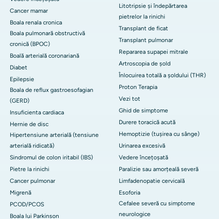
Litotripsie și îndepărtarea
Cancer mamar
pietrelor la rinichi
Boala renala cronica
Transplant de ficat
Boala pulmonară obstructivă
Transplant pulmonar
cronică (BPOC)
Repararea supapei mitrale
Boală arterială coronariană
Artroscopia de șold
Diabet
Înlocuirea totală a șoldului (THR)
Epilepsie
Proton Terapia
Boala de reflux gastroesofagian
Vezi tot
(GERD)
Ghid de simptome
Insuficienta cardiaca
Durere toracică acută
Hernie de disc
Hemoptizie (tușirea cu sânge)
Hipertensiune arterială (tensiune
arterială ridicată)
Urinarea excesivă
Sindromul de colon iritabil (IBS)
Vedere încețoșată
Pietre la rinichi
Paralizie sau amorțeală severă
Cancer pulmonar
Limfadenopatie cervicală
Migrenă
Esoforia
Cefalee severă cu simptome
PCOD/PCOS
neurologice
Boala lui Parkinson