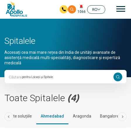
Nav
RO
1066
Salt la conținutul principal
Spitalele
Accesați cea mai mare rețea din India de unități avansate de
asistență medicală multi-specialități, diagnosticare și expertiză
medicală
Căutare
Toate Spitalele
(4)
Toate soluțiile
Ahmedabad
Aragonda
Bangalore
B