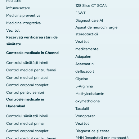
Pediatrie
128 Slice CT SCAN
înfrumusețare
ESWT
Medicina preventiva
Diagnosticare AI
Medicina Integrativa
Aparat de neurochirurgie
Vezi tot
stereotactică
Rezervați verificarea stării de
Vezi tot
sănătate
medicamente
Controale medicale în Chennai
Adapalen
Controlul sănătății inimii
Astaxantin
Control medical pentru femei
deflazacort
Control medical principal
Glycine
Control corporal complet
L-Arginina
Control pentru seniori
Methylcobalamin
Controale medicale în
oxymetholone
Hyderabad
Tadalafil
Controlul sănătății inimii
Vonoprazan
Control medical primar
Vezi tot
Control corporal complet
Diagnostice și teste
RMN (imagistică prin rezonanță
Control medical pentru femei