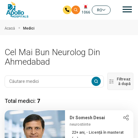
Nav
RO
1066
Salt la conținutul principal
Acasă
Medici
Cel Mai Bun Neurolog Din
Ahmedabad
Filtreaz
ă după
Total medici:
7
Dr Somesh Desai
neurostiinte
22+ ani, - Licență în masterat