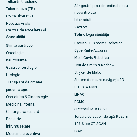
Tulburări tiroidiene
Sângerări gastrointestinale sau
Tuberculoza (TB)
necontrolate
Colita ulcerativa
Icter adult
Hepatita virala
Vezi tot
Centre de Excelență și
Tehnologia sănătății
Specialități
DaVinci XI-Sisteme Robotice
Științe cardiace
CyberKnife-Accuray
Oncologie
Meril Cuvis Robotica
neurostiinte
Cori de Smith & Nephew
Gastroenterologie
Stryker de Mako
Urologie
Sistem de neuro-navigație 3D
Transplant de organe
3 TESLA RMN
pneumologie
LINAC
Obstetrica & Ginecologie
ECMO
Medicina Interna
Sistemul MOSES 2.0
Chirurgie vasculară
Terapia cu vapori de apă Rezum
Pediatrie
128 Slice CT SCAN
înfrumusețare
ESWT
Medicina preventiva