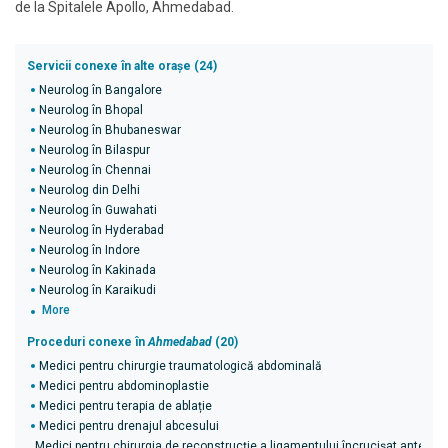
de la Spitalele Apollo, Ahmedabad.
Servicii conexe în alte orașe (24)
Neurolog în Bangalore
Neurolog în Bhopal
Neurolog în Bhubaneswar
Neurolog în Bilaspur
Neurolog în Chennai
Neurolog din Delhi
Neurolog în Guwahati
Neurolog în Hyderabad
Neurolog în Indore
Neurolog în Kakinada
Neurolog în Karaikudi
More
Proceduri conexe în
Ahmedabad
(20)
Medici pentru chirurgie traumatologică abdominală
Medici pentru abdominoplastie
Medici pentru terapia de ablație
Medici pentru drenajul abcesului
Medici pentru chirurgia de reconstrucție a ligamentului încrucișat anterior 