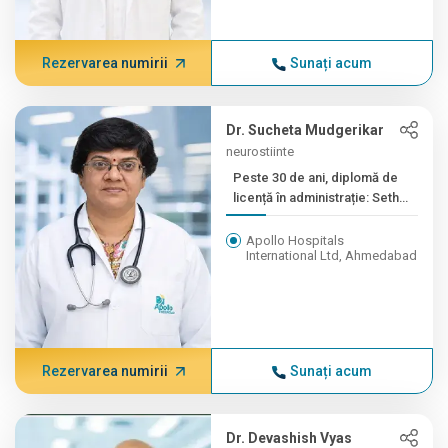
Rezervarea numirii
Sunați acum
Dr. Sucheta Mudgerikar
neurostiinte
Peste 30 de ani, diplomă de
licență în administrație: Seth
GS...
Apollo Hospitals
International Ltd, Ahmedabad
Rezervarea numirii
Sunați acum
Dr. Devashish Vyas