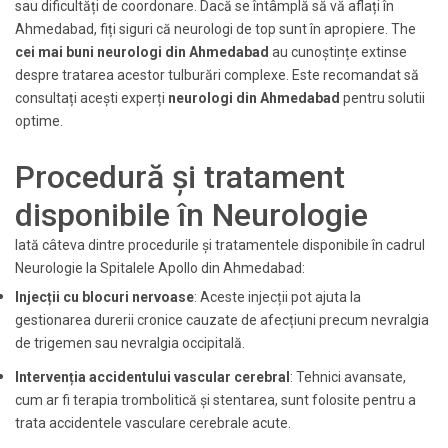
sau dificultăți de coordonare. Dacă se întâmplă să vă aflați în
Ahmedabad, fiți siguri că neurologi de top sunt în apropiere. The
cei mai buni neurologi din Ahmedabad
au cunoștințe extinse
despre tratarea acestor tulburări complexe. Este recomandat să
consultați acești experți
neurologi din Ahmedabad
pentru solutii
optime.
Procedură și tratament
disponibile în Neurologie
Iată câteva dintre procedurile și tratamentele disponibile în cadrul
Neurologie la Spitalele Apollo din Ahmedabad:
Injecții cu blocuri nervoase
: Aceste injecții pot ajuta la
gestionarea durerii cronice cauzate de afecțiuni precum nevralgia
de trigemen sau nevralgia occipitală.
Intervenția accidentului vascular cerebral
: Tehnici avansate,
cum ar fi terapia trombolitică și stentarea, sunt folosite pentru a
trata accidentele vasculare cerebrale acute.