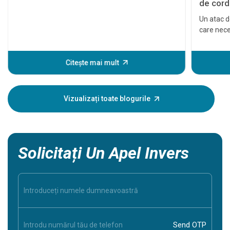
de cord 
Un atac d
care nece
cardiace 
tratat la 
eveniment
Citește mai mult
unele sem
Înțeleger
dumneavoa
Vizualizați toate blogurile
în siguran
Solicitați Un Apel Invers