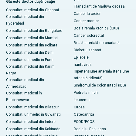
Găsește doctor după locație
Transplant de Măduvă osoasă
Consultați medicul din Chennai
Cancer la creier
Consultați medicul din
Cancer mamar
Hyderabad
Boala renală cronică (CKD)
Consultați medicul din Bangalore
Cancer colorectal
Consultați medicul din Mumbai
Boală arterială coronariană
Consultați medicul din Kolkata
Diabetul zaharat
Consultați medicul din Delhi
Epilepsie
Consultați un medic în Pune
hantavirus
Consultați medicul din Karim
Hipertensiune arterială (tensiune
Nagar
arterială ridicată)
Consultați medicul din
Sindromul de colon iritabil (IBS)
Ahmedabad
Pietre la rinichi
Consultați medicul în
Bhubaneswar
Leucemie
Consultați medicul din Bilaspur
Ciroza
Consultați un medic în Guwahati
Osteoartrita
Consultați medicul din Indore
PCOD/PCOS
Consultați medicul din Kakinada
Boala lui Parkinson