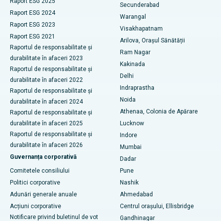
Raport ESG 2025
Biopsia rinichilor
Secunderabad
Cel mai bun spital din Suryaraopeta Main Road, Kakinada
Raport ESG 2024
Warangal
paratiroidectomia
Raport ESG 2023
Visakhapatnam
Cel mai bun spital din Canal Circular Road, Kolkata
Raport ESG 2021
Arilova, Orașul Sănătății
Chirurgie citoreductivă
Raportul de responsabilitate și
Cel mai bun spital din CBD-ul Belapur, Navi Mumbai
Ram Nagar
durabilitate în afaceri 2023
Înlocuire totală de genunchi din ceramică
Kakinada
Raportul de responsabilitate și
Cel mai bun spital din Panchavati, Nashik
Delhi
durabilitate în afaceri 2022
ERCP
Indraprastha
Cel mai bun spital din Secunderabad, Hyderabad
Raportul de responsabilitate și
Noida
durabilitate în afaceri 2024
Cel mai bun spital din Seshadripuram, Bangalore
Athenaa, Colonia de Apărare
Raportul de responsabilitate și
durabilitate în afaceri 2025
Lucknow
Cel mai bun spital din Waltair Main Road, Visakhapatnam
Raportul de responsabilitate și
Indore
durabilitate în afaceri 2026
Mumbai
Cel mai bun spital din Subhash Nagar Road, Karimnagar
Guvernanța corporativă
Dadar
Cel mai bun spital din Managari, Karaikudi
Comitetele consiliului
Pune
Politici corporative
Nashik
Cel mai bun spital din Arepally, Warangal
Adunări generale anuale
Ahmedabad
Acțiuni corporative
Centrul orașului, Ellisbridge
Cel mai bun spital din colonia Arera, Bhopal
Notificare privind buletinul de vot
Gandhinagar