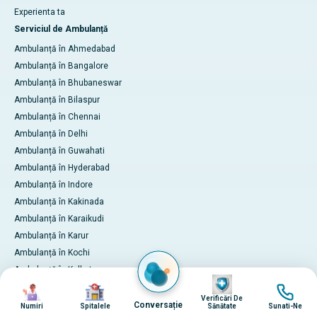
Experienta ta
Serviciul de Ambulanță
Ambulanță în Ahmedabad
Ambulanță în Bangalore
Ambulanță în Bhubaneswar
Ambulanță în Bilaspur
Ambulanță în Chennai
Ambulanță în Delhi
Ambulanță în Guwahati
Ambulanță în Hyderabad
Ambulanță în Indore
Ambulanță în Kakinada
Ambulanță în Karaikudi
Ambulanță în Karur
Ambulanță în Kochi
Ambulanță în Kolkata
Imagine
Imagine
Imagine
Imagine
Ambulanță în Lucknow
Verificări De
Ambulanță în Madurai
Conversație
Numiri
Spitalele
Sănătate
Sunati-Ne