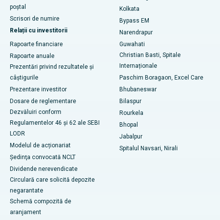
Cel mai bun spital din Jayanagar, Bangalore
poștal
Kolkata
Scrisori de numire
Bypass EM
Cel mai bun spital din KK Nagar, Madurai
Relații cu investitorii
Narendrapur
Rapoarte financiare
Guwahati
Cel mai bun spital din Ramji Nagar, Nellore
Christian Basti, Spitale
Rapoarte anuale
Cel mai bun spital din sectorul 19, Rourkela
Internaționale
Prezentări privind rezultatele și
câștigurile
Paschim Boragaon, Excel Care
Cel mai bun spital din Swargate, Pune
Prezentare investitor
Bhubaneswar
Dosare de reglementare
Bilaspur
Cel mai bun spital de cancer pentru femei din sudul Delhi
Dezvăluiri conform
Rourkela
Regulamentelor 46 și 62 ale SEBI
Bhopal
LODR
Jabalpur
Modelul de acționariat
Spitalul Navsari, Nirali
Şedinţa convocată NCLT
Dividende nerevendicate
Circulară care solicită depozite
negarantate
Schemă compozită de
aranjament