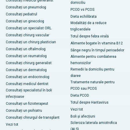
Consultați medicul generalist
domiciliu
Consultați un pneumolog
PCOD vs PCOS
Consultați pediatrul
Dieta echilibrata
Consultați un ginecolog
Modalități de a reduce
Consultați un specialist ORL
trigliceridele
Consultați chirurg vascular
Totul despre febra virală
Consultați un chirurg plastician
Alimente bogate în vitamina B12
Consultați un oftalmolog
Sânge negru în timpul perioadelor
Consultați un reumatolog
Alimente pentru combaterea
Consultați chirurg generalist
hemoroizilor
Remedii la domiciliu pentru
Consultați un dermatolog
diaree
Consultați un endocrinolog
Tratamente naturale pentru
Consultați medicul dentist
PCOD sau PCOS
Consultați specialistul în boli
Dieta PCOD
infecțioase
Totul despre Hantavirus
Consultați un fizioterapeut
Vezi tot
Consultați un psihiatru
Boli și afecțiuni
Consultați chirurgul de transplant
Scleroza laterala amiotrofica
Vezi tot
(ALS)