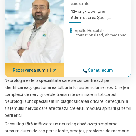
neurostiinte
12+ ani, - Licență în
Administrarea Școlii,
Pramuk...
Apollo Hospitals
International Ltd, Ahmedabad
Rezervarea numirii
Sunați acum
Neurologia este o specialitate care se concentrează pe
identificarea și gestionarea tulburărilor sistemului nervos. O rețea
complexă de nervi și celule transmite semnale în tot corpul.
Neurologii sunt specializați în diagnosticarea oricărei defecțiuni a
sistemului nervos care afectează creierul, măduva spinării și nervii
periferici.
Consultați fără întârziere un neurolog dacă aveți simptome
precum dureri de cap persistente, amețeli, probleme de memorie