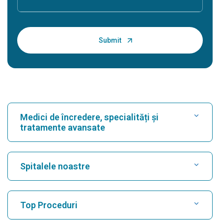
Medici de încredere, specialități și
tratamente avansate
Găsește spital
Spitalele noastre
Găsește un cardiolog
Cel mai bun spital din Karukutty, Cochin
Top Proceduri
Cel mai bun spital din Greams Road, Chennai