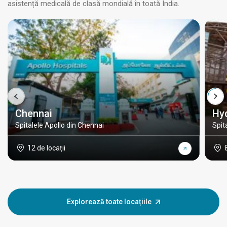
asistență medicală de clasă mondială în toată India.
Chennai
Hy
Spitalele Apollo din Chennai
Spit
12 de locații
Explorează toate locațiile