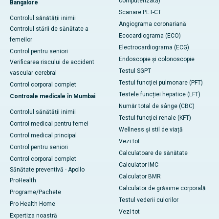
computerizată)
Bangalore
Scanare PET-CT
Controlul sănătății inimii
Angiograma coronariană
Controlul stării de sănătate a
Ecocardiograma (ECO)
femeilor
Electrocardiograma (ECG)
Control pentru seniori
Endoscopie și colonoscopie
Verificarea riscului de accident
Testul SGPT
vascular cerebral
Testul funcției pulmonare (PFT)
Control corporal complet
Testele funcției hepatice (LFT)
Controale medicale în Mumbai
Număr total de sânge (CBC)
Controlul sănătății inimii
Testul funcției renale (KFT)
Control medical pentru femei
Wellness și stil de viață
Control medical principal
Vezi tot
Control pentru seniori
Calculatoare de sănătate
Control corporal complet
Calculator IMC
Sănătate preventivă - Apollo
Calculator BMR
ProHealth
Calculator de grăsime corporală
Programe/Pachete
Testul vederii culorilor
Pro Health Home
Vezi tot
Expertiza noastră