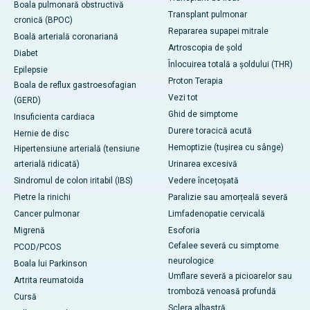
Boala pulmonară obstructivă
Transplant pulmonar
cronică (BPOC)
Repararea supapei mitrale
Boală arterială coronariană
Artroscopia de șold
Diabet
Înlocuirea totală a șoldului (THR)
Epilepsie
Proton Terapia
Boala de reflux gastroesofagian
Vezi tot
(GERD)
Ghid de simptome
Insuficienta cardiaca
Durere toracică acută
Hernie de disc
Hemoptizie (tușirea cu sânge)
Hipertensiune arterială (tensiune
arterială ridicată)
Urinarea excesivă
Sindromul de colon iritabil (IBS)
Vedere încețoșată
Pietre la rinichi
Paralizie sau amorțeală severă
Cancer pulmonar
Limfadenopatie cervicală
Migrenă
Esoforia
Cefalee severă cu simptome
PCOD/PCOS
neurologice
Boala lui Parkinson
Umflare severă a picioarelor sau
Artrita reumatoida
tromboză venoasă profundă
Cursă
Sclera albastră