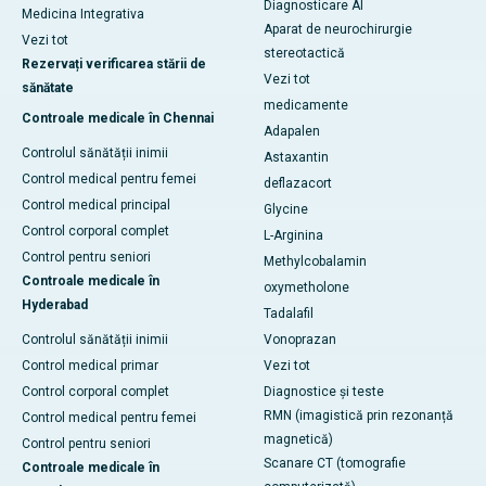
Diagnosticare AI
Medicina Integrativa
Aparat de neurochirurgie
Vezi tot
stereotactică
Rezervați verificarea stării de
Vezi tot
sănătate
medicamente
Controale medicale în Chennai
Adapalen
Controlul sănătății inimii
Astaxantin
Control medical pentru femei
deflazacort
Control medical principal
Glycine
Control corporal complet
L-Arginina
Control pentru seniori
Methylcobalamin
Controale medicale în
oxymetholone
Hyderabad
Tadalafil
Controlul sănătății inimii
Vonoprazan
Control medical primar
Vezi tot
Control corporal complet
Diagnostice și teste
RMN (imagistică prin rezonanță
Control medical pentru femei
magnetică)
Control pentru seniori
Scanare CT (tomografie
Controale medicale în