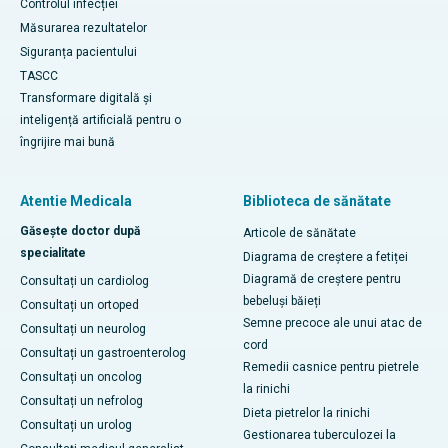
Controlul infecției
Măsurarea rezultatelor
Siguranța pacientului
TASCC
Transformare digitală și
inteligență artificială pentru o
îngrijire mai bună
Atentie Medicala
Biblioteca de sănătate
Găsește doctor după
Articole de sănătate
specialitate
Diagrama de creștere a fetiței
Diagramă de creștere pentru
Consultați un cardiolog
bebeluși băieți
Consultați un ortoped
Semne precoce ale unui atac de
Consultați un neurolog
cord
Consultați un gastroenterolog
Remedii casnice pentru pietrele
Consultați un oncolog
la rinichi
Consultați un nefrolog
Dieta pietrelor la rinichi
Consultați un urolog
Gestionarea tuberculozei la