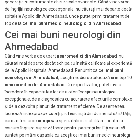
generație și instrumente chirurgicale avansate. Când vine vorba
de îngrijiri neurologice excepționale, nu căutați mai departe decât
spitalele Apollo din Ahmedabad, unde puteți primi tratament de
top de la
cei mai buni medici neurologici din Ahmedabad
.
Cei mai buni neurologi din
Ahmedabad
Când vine vorba de expert
neuromedici din Ahmedabad
, nu
căutați mai departe decât echipa cu înaltă calificare și experiență
de la Apollo Hospitals, Ahmedabad. Renumit ca
cei mai buni
neurologi din Ahmedabad
, acești medici se situează și în top 10
neuromedici din Ahmedabad
. Cu expertiza lor, puteți avea
încredere în capacitatea lor de a oferi îngrijiri neurologice
excepționale, de a diagnostica cu acuratețe afecțiunile complexe
și de a dezvolta planuri de tratament eficiente. De asemenea,
lucrează îndeaproape cu alți profesioniști din domeniul sănătății,
cum ar fi neurochirurgii sau specialiștii în reabilitare, pentru a
asigura îngrijire cuprinzătoare pentru pacienții lor. Fiți siguri că
sunteți pe mâini capabile cu acești cei mai buni medici neurologi