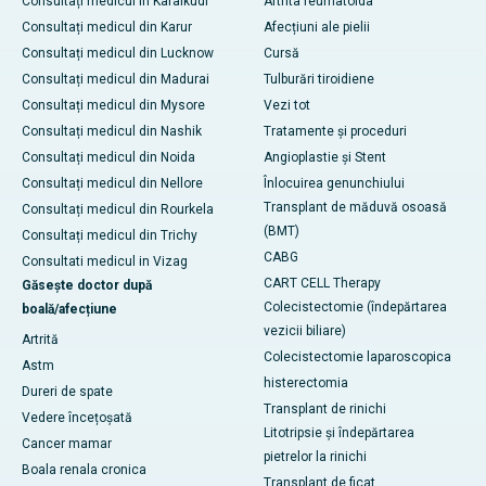
Consultați medicul în Karaikudi
Artrita reumatoida
Consultați medicul din Karur
Afecțiuni ale pielii
Consultați medicul din Lucknow
Cursă
Consultați medicul din Madurai
Tulburări tiroidiene
Consultați medicul din Mysore
Vezi tot
Consultați medicul din Nashik
Tratamente și proceduri
Consultați medicul din Noida
Angioplastie și Stent
Consultați medicul din Nellore
Înlocuirea genunchiului
Transplant de măduvă osoasă
Consultați medicul din Rourkela
(BMT)
Consultați medicul din Trichy
CABG
Consultati medicul in Vizag
CART CELL Therapy
Găsește doctor după
Colecistectomie (îndepărtarea
boală/afecțiune
vezicii biliare)
Artrită
Colecistectomie laparoscopica
Astm
histerectomia
Dureri de spate
Transplant de rinichi
Vedere încețoșată
Litotripsie și îndepărtarea
Cancer mamar
pietrelor la rinichi
Boala renala cronica
Transplant de ficat