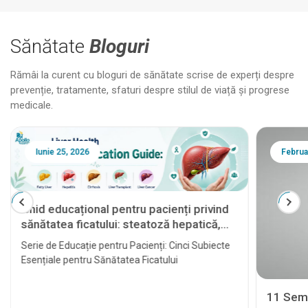
Sănătate
Bloguri
Rămâi la curent cu bloguri de sănătate scrise de experți despre
prevenție, tratamente, sfaturi despre stilul de viață și progrese
medicale.
Iunie 25, 2026
Februa
Ghid educațional pentru pacienți privind
sănătatea ficatului: steatoză hepatică,
hepatită, ciroză, transplant hepatic și
Serie de Educație pentru Pacienți: Cinci Subiecte
cancer hepatic
Esențiale pentru Sănătatea Ficatului
11 Semn