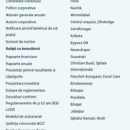
Cel mai bun spital din Managari, Karaikudi
Comitetele consiliului
Pune
Politici corporative
Nashik
Cel mai bun spital din Arepally, Warangal
Adunări generale anuale
Ahmedabad
Acțiuni corporative
Centrul orașului, Ellisbridge
Cel mai bun spital din colonia Arera, Bhopal
Notificare privind buletinul de vot
Gandhinagar
Cel mai bun spital din Jayanagar, Bangalore
poștal
Kolkata
Scrisori de numire
Bypass EM
Cel mai bun spital din KK Nagar, Madurai
Relații cu investitorii
Narendrapur
Rapoarte financiare
Guwahati
Cel mai bun spital din Ramji Nagar, Nellore
Christian Basti, Spitale
Rapoarte anuale
Cel mai bun spital din sectorul 19, Rourkela
Internaționale
Prezentări privind rezultatele și
câștigurile
Paschim Boragaon, Excel Care
Cel mai bun spital din Swargate, Pune
Prezentare investitor
Bhubaneswar
Dosare de reglementare
Bilaspur
Cel mai bun spital de cancer pentru femei din sudul Delhi
Dezvăluiri conform
Rourkela
Regulamentelor 46 și 62 ale SEBI
Bhopal
LODR
Jabalpur
Modelul de acționariat
Spitalul Navsari, Nirali
Şedinţa convocată NCLT