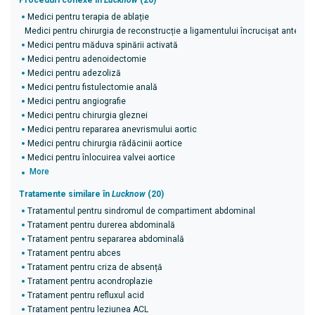
Proceduri conexe în
Lucknow
(20)
Medici pentru terapia de ablație
Medici pentru chirurgia de reconstrucție a ligamentului încrucișat anterior 
Medici pentru măduva spinării activată
Medici pentru adenoidectomie
Medici pentru adezoliză
Medici pentru fistulectomie anală
Medici pentru angiografie
Medici pentru chirurgia gleznei
Medici pentru repararea anevrismului aortic
Medici pentru chirurgia rădăcinii aortice
Medici pentru înlocuirea valvei aortice
More
Tratamente similare în
Lucknow
(20)
Tratamentul pentru sindromul de compartiment abdominal
Tratament pentru durerea abdominală
Tratament pentru separarea abdominală
Tratament pentru abces
Tratament pentru criza de absență
Tratament pentru acondroplazie
Tratament pentru refluxul acid
Tratament pentru leziunea ACL