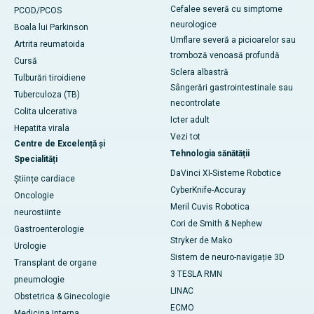
Cefalee severă cu simptome
PCOD/PCOS
neurologice
Boala lui Parkinson
Umflare severă a picioarelor sau
Artrita reumatoida
tromboză venoasă profundă
Cursă
Sclera albastră
Tulburări tiroidiene
Sângerări gastrointestinale sau
Tuberculoza (TB)
necontrolate
Colita ulcerativa
Icter adult
Hepatita virala
Vezi tot
Centre de Excelență și
Tehnologia sănătății
Specialități
DaVinci XI-Sisteme Robotice
Științe cardiace
CyberKnife-Accuray
Oncologie
Meril Cuvis Robotica
neurostiinte
Cori de Smith & Nephew
Gastroenterologie
Stryker de Mako
Urologie
Sistem de neuro-navigație 3D
Transplant de organe
3 TESLA RMN
pneumologie
LINAC
Obstetrica & Ginecologie
ECMO
Medicina Interna