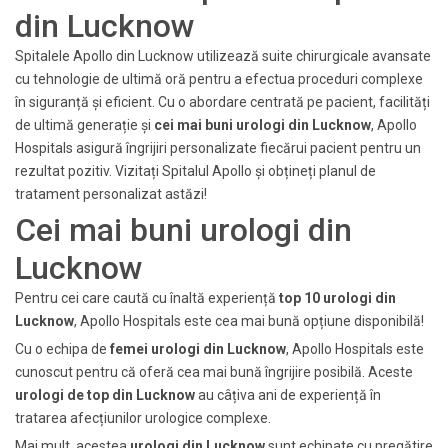
din Lucknow
Spitalele Apollo din Lucknow utilizează suite chirurgicale avansate
cu tehnologie de ultimă oră pentru a efectua proceduri complexe
în siguranță și eficient. Cu o abordare centrată pe pacient, facilități
de ultimă generație și
cei mai buni urologi din Lucknow
, Apollo
Hospitals asigură îngrijiri personalizate fiecărui pacient pentru un
rezultat pozitiv. Vizitați Spitalul Apollo și obțineți planul de
tratament personalizat astăzi!
Cei mai buni urologi din
Lucknow
Pentru cei care caută cu înaltă experiență
top 10 urologi din
Lucknow
, Apollo Hospitals este cea mai bună opțiune disponibilă!
Cu o echipa de
femei urologi din Lucknow
, Apollo Hospitals este
cunoscut pentru că oferă cea mai bună îngrijire posibilă. Aceste
urologi de top din Lucknow
au câțiva ani de experiență în
tratarea afecțiunilor urologice complexe.
Mai mult, acestea
urologi din Lucknow
sunt echipate cu pregătire