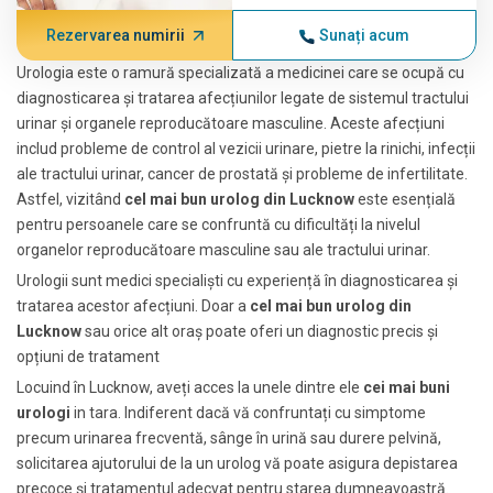
Rezervarea numirii
Sunați acum
Urologia este o ramură specializată a medicinei care se ocupă cu
diagnosticarea și tratarea afecțiunilor legate de sistemul tractului
urinar și organele reproducătoare masculine. Aceste afecțiuni
includ probleme de control al vezicii urinare, pietre la rinichi, infecții
ale tractului urinar, cancer de prostată și probleme de infertilitate.
Astfel, vizitând
cel mai bun urolog din Lucknow
este esențială
pentru persoanele care se confruntă cu dificultăți la nivelul
organelor reproducătoare masculine sau ale tractului urinar.
Urologii sunt medici specialiști cu experiență în diagnosticarea și
tratarea acestor afecțiuni. Doar a
cel mai bun urolog din
Lucknow
sau orice alt oraș poate oferi un diagnostic precis și
opțiuni de tratament
Locuind în Lucknow, aveți acces la unele dintre ele
cei mai buni
urologi
in tara. Indiferent dacă vă confruntați cu simptome
precum urinarea frecventă, sânge în urină sau durere pelvină,
solicitarea ajutorului de la un urolog vă poate asigura depistarea
precoce și tratamentul adecvat pentru starea dumneavoastră.