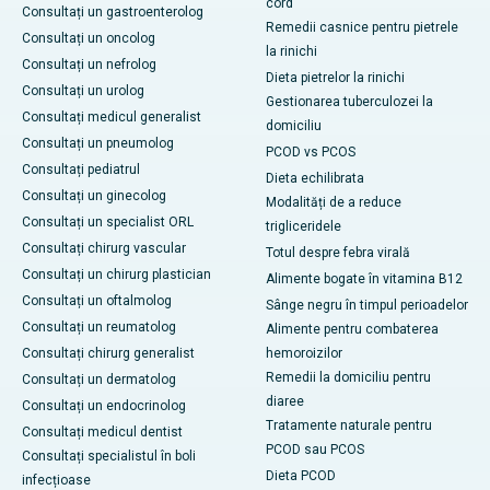
cord
Consultați un gastroenterolog
Remedii casnice pentru pietrele
Consultați un oncolog
la rinichi
Consultați un nefrolog
Dieta pietrelor la rinichi
Consultați un urolog
Gestionarea tuberculozei la
Consultați medicul generalist
domiciliu
Consultați un pneumolog
PCOD vs PCOS
Consultați pediatrul
Dieta echilibrata
Consultați un ginecolog
Modalități de a reduce
Consultați un specialist ORL
trigliceridele
Consultați chirurg vascular
Totul despre febra virală
Consultați un chirurg plastician
Alimente bogate în vitamina B12
Consultați un oftalmolog
Sânge negru în timpul perioadelor
Consultați un reumatolog
Alimente pentru combaterea
Consultați chirurg generalist
hemoroizilor
Remedii la domiciliu pentru
Consultați un dermatolog
diaree
Consultați un endocrinolog
Tratamente naturale pentru
Consultați medicul dentist
PCOD sau PCOS
Consultați specialistul în boli
Dieta PCOD
infecțioase