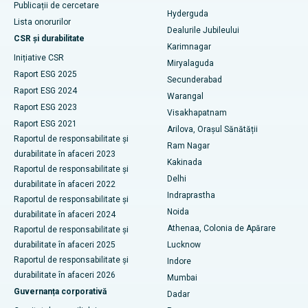
Cel mai bun spital din GS Road, Guwahati
Publicații de cercetare
Hyderguda
Stimularea creierului profund
Lista onorurilor
Dealurile Jubileului
Cel mai bun spital din Hyderguda, Hyderabad
CSR și durabilitate
Karimnagar
Dializa peritoneală
Inițiative CSR
Cel mai bun spital din Vijay Nagar, Indore
Miryalaguda
Raport ESG 2025
Biopsia rinichilor
Secunderabad
Cel mai bun spital din Suryaraopeta Main Road, Kakinada
Raport ESG 2024
Warangal
paratiroidectomia
Raport ESG 2023
Visakhapatnam
Cel mai bun spital din Canal Circular Road, Kolkata
Raport ESG 2021
Arilova, Orașul Sănătății
Chirurgie citoreductivă
Raportul de responsabilitate și
Cel mai bun spital din CBD-ul Belapur, Navi Mumbai
Ram Nagar
durabilitate în afaceri 2023
Înlocuire totală de genunchi din ceramică
Kakinada
Raportul de responsabilitate și
Cel mai bun spital din Panchavati, Nashik
Delhi
durabilitate în afaceri 2022
ERCP
Indraprastha
Cel mai bun spital din Secunderabad, Hyderabad
Raportul de responsabilitate și
Noida
durabilitate în afaceri 2024
Cel mai bun spital din Seshadripuram, Bangalore
Athenaa, Colonia de Apărare
Raportul de responsabilitate și
durabilitate în afaceri 2025
Lucknow
Cel mai bun spital din Waltair Main Road, Visakhapatnam
Raportul de responsabilitate și
Indore
durabilitate în afaceri 2026
Mumbai
Cel mai bun spital din Subhash Nagar Road, Karimnagar
Guvernanța corporativă
Dadar