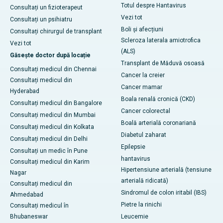
Totul despre Hantavirus
Consultați un fizioterapeut
Vezi tot
Consultați un psihiatru
Boli și afecțiuni
Consultați chirurgul de transplant
Scleroza laterala amiotrofica
Vezi tot
(ALS)
Găsește doctor după locație
Transplant de Măduvă osoasă
Consultați medicul din Chennai
Cancer la creier
Consultați medicul din
Cancer mamar
Hyderabad
Boala renală cronică (CKD)
Consultați medicul din Bangalore
Cancer colorectal
Consultați medicul din Mumbai
Boală arterială coronariană
Consultați medicul din Kolkata
Diabetul zaharat
Consultați medicul din Delhi
Epilepsie
Consultați un medic în Pune
hantavirus
Consultați medicul din Karim
Hipertensiune arterială (tensiune
Nagar
arterială ridicată)
Consultați medicul din
Sindromul de colon iritabil (IBS)
Ahmedabad
Pietre la rinichi
Consultați medicul în
Bhubaneswar
Leucemie