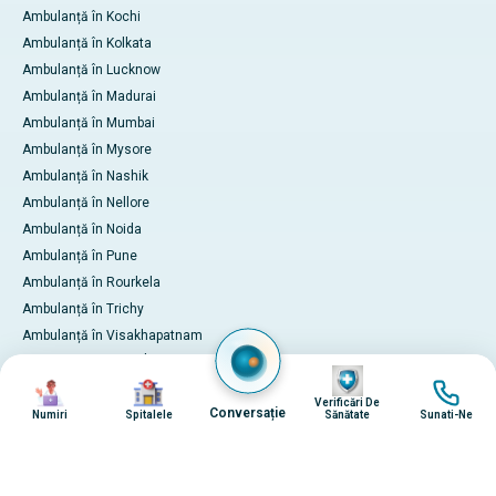
Ambulanță în Kochi
Ambulanță în Kolkata
Ambulanță în Lucknow
Ambulanță în Madurai
Ambulanță în Mumbai
Ambulanță în Mysore
Ambulanță în Nashik
Ambulanță în Nellore
Ambulanță în Noida
Ambulanță în Pune
Ambulanță în Rourkela
Ambulanță în Trichy
Ambulanță în Visakhapatnam
Servicii internaționale pentru
Imagine
Imagine
Imagine
Imagine
pacienți
Verificări De
Plătiți online
Conversație
Numiri
Spitalele
Sănătate
Sunati-Ne
© 2026 Apollo Hospitals. Toate drepturile rezervate.
Politica de Confidențialitate
Termeni şi Condiții