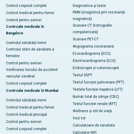
Control corporal complet
Diagnostice și teste
RMN (imagistică prin rezonanță
Control medical pentru femei
magnetică)
Control pentru seniori
Scanare CT (tomografie
Controale medicale în
computerizată)
Bangalore
Scanare PET-CT
Controlul sănătății inimii
Angiograma coronariană
Controlul stării de sănătate a
Ecocardiograma (ECO)
femeilor
Electrocardiograma (ECG)
Control pentru seniori
Endoscopie și colonoscopie
Verificarea riscului de accident
Testul SGPT
vascular cerebral
Testul funcției pulmonare (PFT)
Control corporal complet
Testele funcției hepatice (LFT)
Controale medicale în Mumbai
Număr total de sânge (CBC)
Controlul sănătății inimii
Testul funcției renale (KFT)
Control medical pentru femei
Wellness și stil de viață
Control medical principal
Vezi tot
Control pentru seniori
Calculatoare de sănătate
Control corporal complet
Calculator IMC