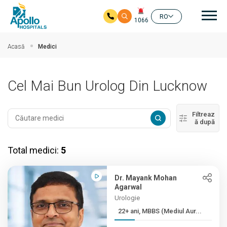
Nav
RO
1066
Salt la conținutul principal
Acasă
Medici
Cel Mai Bun Urolog Din Lucknow
Filtreaz
ă după
Total medici:
5
Dr. Mayank Mohan
Agarwal
Urologie
22+ ani, MBBS (Mediul Aur...