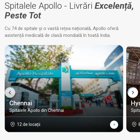
Spitalele Apollo - Livrări
Excelență,
Peste Tot
Cu 74 de spitale și o vastă rețea națională, Apollo oferă
asistență medicală de clasă mondială în toată India.
Chennai
Hy
Spitalele Apollo din Chennai
Spit
12 de locații