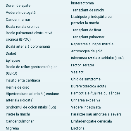
histerectomia
Dureri de spate
Transplant de rinichi
Vedere încețoșată
Litotripsie și îndepărtarea
Cancer mamar
pietrelor la rinichi
Boala renala cronica
Transplant de ficat
Boala pulmonară obstructivă
Transplant pulmonar
cronică (BPOC)
Repararea supapei mitrale
Boală arterială coronariană
Artroscopia de șold
Diabet
Înlocuirea totală a șoldului (THR)
Epilepsie
Proton Terapia
Boala de reflux gastroesofagian
Vezi tot
(GERD)
Ghid de simptome
Insuficienta cardiaca
Durere toracică acută
Hernie de disc
Hemoptizie (tușirea cu sânge)
Hipertensiune arterială (tensiune
arterială ridicată)
Urinarea excesivă
Sindromul de colon iritabil (IBS)
Vedere încețoșată
Pietre la rinichi
Paralizie sau amorțeală severă
Cancer pulmonar
Limfadenopatie cervicală
Migrenă
Esoforia