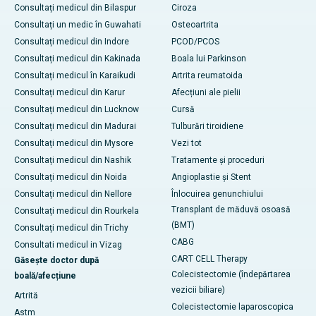
Consultați medicul din Bilaspur
Ciroza
Consultați un medic în Guwahati
Osteoartrita
Consultați medicul din Indore
PCOD/PCOS
Consultați medicul din Kakinada
Boala lui Parkinson
Consultați medicul în Karaikudi
Artrita reumatoida
Consultați medicul din Karur
Afecțiuni ale pielii
Consultați medicul din Lucknow
Cursă
Consultați medicul din Madurai
Tulburări tiroidiene
Consultați medicul din Mysore
Vezi tot
Consultați medicul din Nashik
Tratamente și proceduri
Consultați medicul din Noida
Angioplastie și Stent
Consultați medicul din Nellore
Înlocuirea genunchiului
Transplant de măduvă osoasă
Consultați medicul din Rourkela
(BMT)
Consultați medicul din Trichy
CABG
Consultati medicul in Vizag
CART CELL Therapy
Găsește doctor după
Colecistectomie (îndepărtarea
boală/afecțiune
vezicii biliare)
Artrită
Colecistectomie laparoscopica
Astm