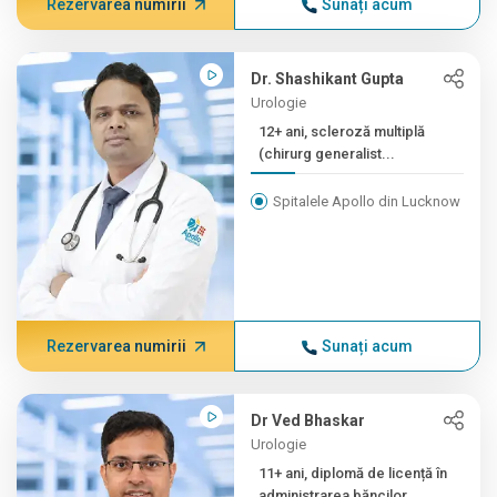
Rezervarea numirii
Sunați acum
Dr. Shashikant Gupta
Urologie
12+ ani, scleroză multiplă
(chirurg generalist...
Spitalele Apollo din Lucknow
Rezervarea numirii
Sunați acum
Dr Ved Bhaskar
Urologie
11+ ani, diplomă de licență în
administrarea băncilor,