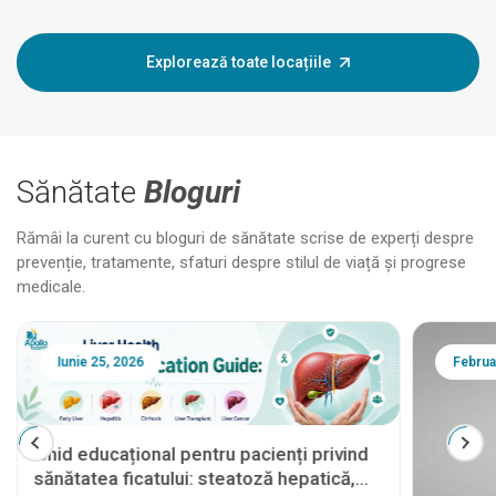
Explorează toate locațiile
Sănătate
Bloguri
Rămâi la curent cu bloguri de sănătate scrise de experți despre
prevenție, tratamente, sfaturi despre stilul de viață și progrese
medicale.
Iunie 25, 2026
Februa
Ghid educațional pentru pacienți privind
sănătatea ficatului: steatoză hepatică,