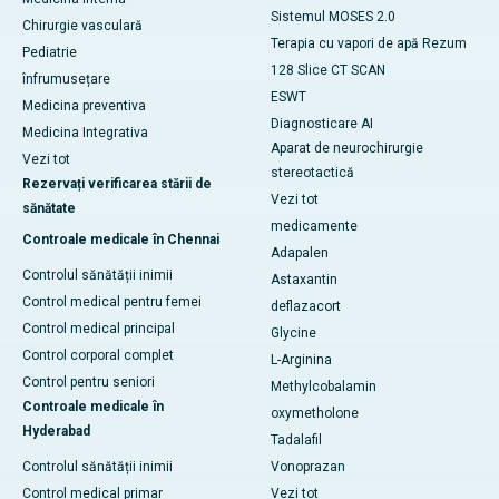
Sistemul MOSES 2.0
Chirurgie vasculară
Terapia cu vapori de apă Rezum
Pediatrie
128 Slice CT SCAN
înfrumusețare
ESWT
Medicina preventiva
Diagnosticare AI
Medicina Integrativa
Aparat de neurochirurgie
Vezi tot
stereotactică
Rezervați verificarea stării de
Vezi tot
sănătate
medicamente
Controale medicale în Chennai
Adapalen
Controlul sănătății inimii
Astaxantin
Control medical pentru femei
deflazacort
Control medical principal
Glycine
Control corporal complet
L-Arginina
Control pentru seniori
Methylcobalamin
Controale medicale în
oxymetholone
Hyderabad
Tadalafil
Controlul sănătății inimii
Vonoprazan
Control medical primar
Vezi tot