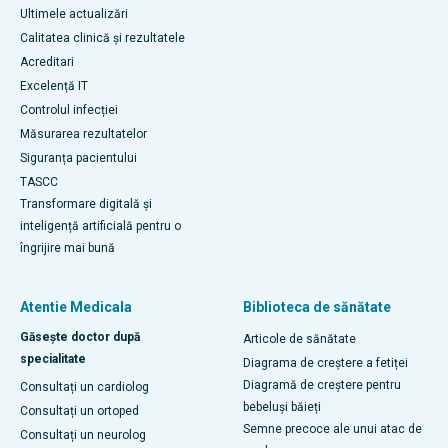
Ultimele actualizări
Calitatea clinică și rezultatele
Acreditari
Excelență IT
Controlul infecției
Măsurarea rezultatelor
Siguranța pacientului
TASCC
Transformare digitală și
inteligență artificială pentru o
îngrijire mai bună
Atentie Medicala
Biblioteca de sănătate
Găsește doctor după
Articole de sănătate
specialitate
Diagrama de creștere a fetiței
Diagramă de creștere pentru
Consultați un cardiolog
bebeluși băieți
Consultați un ortoped
Semne precoce ale unui atac de
Consultați un neurolog