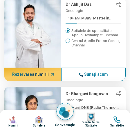
Dr Abhijit Das
Oncologie
10+ ani, MBBS, Master în...
Spitalele de specialitate
Apollo, Teynampet, Chennai
Centrul Apollo Proton Cancer,
Chennai
Rezervarea numirii
Sunați acum
Dr Bhargavi Ilangovan
Oncologie
10+ ani, DNB (Radio Thermo...
Imagine
Imagine
Imagine
Imagine
Spitalele de specialitate
Verificări De
Apollo, Teynampet, Chennai
Conversație
Numiri
Spitalele
Sănătate
Sunati-Ne