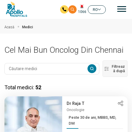
Nav
RO
1066
Salt la conținutul principal
Acasă
Medici
Cel Mai Bun Oncolog Din Chennai
Filtreaz
ă după
Total medici:
52
Dr Raja T
Oncologie
Peste 30 de ani, MBBS, MD,
DM