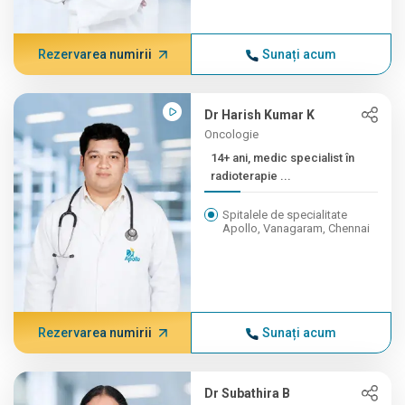
Rezervarea numirii
Sunați acum
Dr Harish Kumar K
Oncologie
14+ ani, medic specialist în
radioterapie ...
Spitalele de specialitate
Apollo, Vanagaram, Chennai
Rezervarea numirii
Sunați acum
Dr Subathira B