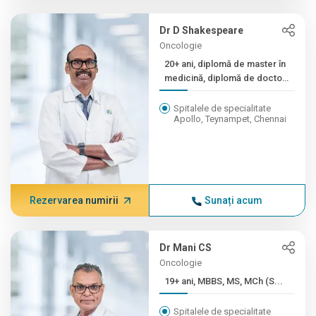
Dr D Shakespeare
Oncologie
20+ ani, diplomă de master în
medicină, diplomă de doctor
în medicină, diplomă de
master în chirurgie...
Spitalele de specialitate
Apollo, Teynampet, Chennai
Rezervarea numirii
Sunați acum
Dr Mani CS
Oncologie
19+ ani, MBBS, MS, MCh (S...
Spitalele de specialitate