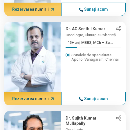
Rezervarea numirii
Sunați acum
Dr. AC Senthil Kumar
Oncologie, Chirurgie Robotică
15+ ani, MBBS, MCh – Su...
Spitalele de specialitate
Apollo, Vanagaram, Chennai
Rezervarea numirii
Sunați acum
Dr. Sujith Kumar
Mullapally
Oncologie