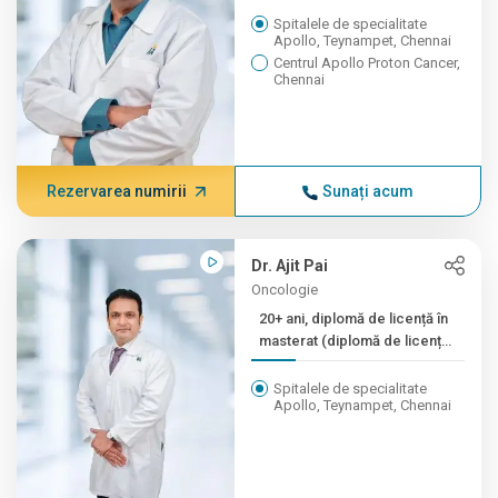
Spitalele de specialitate
Apollo, Teynampet, Chennai
Centrul Apollo Proton Cancer,
Chennai
Rezervarea numirii
Sunați acum
Dr. Ajit Pai
Oncologie
20+ ani, diplomă de licență în
masterat (diplomă de licență
în medicină), master (diplomă
de masterat în ginecologie...)
Spitalele de specialitate
Apollo, Teynampet, Chennai