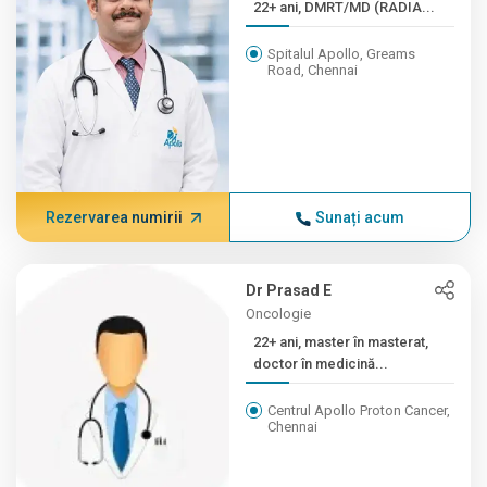
22+ ani, DMRT/MD (RADIA...
Spitalul Apollo, Greams
Road, Chennai
Rezervarea numirii
Sunați acum
Dr Prasad E
Oncologie
22+ ani, master în masterat,
doctor în medicină...
Centrul Apollo Proton Cancer,
Chennai