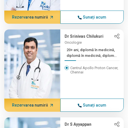
Rezervarea numirii
Sunați acum
Dr Srinivas Chilukuri
Oncologie
20+ ani, diplomă în medicină,
diplomă în medicină, diplomă
în criză postdoctorală
Centrul Apollo Proton Cancer,
Chennai
Rezervarea numirii
Sunați acum
Dr S Ayyappan