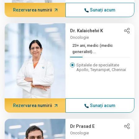
Rezervarea numirii
Sunați acum
Dr. Kalaichelvi K
Oncologie
23+ ani, medic (medic
generalist)...
Spitalele de specialitate
Apollo, Teynampet, Chennai
Rezervarea numirii
Sunați acum
Dr Prasad E
Oncologie