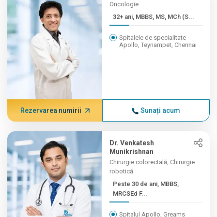
Oncologie
32+ ani, MBBS, MS, MCh (S...
Spitalele de specialitate
Apollo, Teynampet, Chennai
Rezervarea numirii
Sunați acum
Dr. Venkatesh
Munikrishnan
Chirurgie colorectală, Chirurgie
robotică
Peste 30 de ani, MBBS,
MRCSEd F...
Spitalul Apollo, Greams