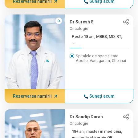
Rezervarea numirii
Sunați acum
Dr Suresh S
Oncologie
Peste 18 ani, MBBS, MD, RT,
...
Spitalele de specialitate
Apollo, Vanagaram, Chennai
Rezervarea numirii
Sunați acum
Dr Sandip Durah
Oncologie
18+ ani, master în medicină,
master în chirurgie ORL,...