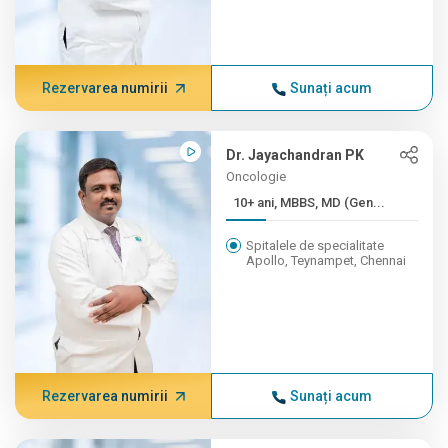
Rezervarea numirii
Sunați acum
Dr. Jayachandran PK
Oncologie
10+ ani, MBBS, MD (Gen...
Spitalele de specialitate
Apollo, Teynampet, Chennai
Rezervarea numirii
Sunați acum