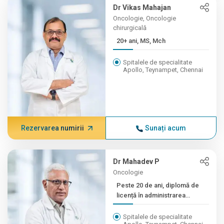
Dr Vikas Mahajan
Oncologie, Oncologie
chirurgicală
20+ ani, MS, Mch
Spitalele de specialitate
Apollo, Teynampet, Chennai
Rezervarea numirii
Sunați acum
Dr Mahadev P
Oncologie
Peste 20 de ani, diplomă de
licență în administrarea
mâncării, doctorat, master...
Spitalele de specialitate