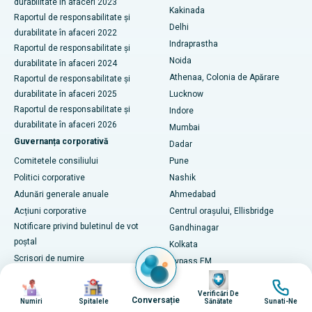
durabilitate în afaceri 2023
Înlocuire totală de genunchi din ceramică
Kakinada
Raportul de responsabilitate și
Cel mai bun spital din Panchavati, Nashik
Delhi
durabilitate în afaceri 2022
ERCP
Indraprastha
Cel mai bun spital din Secunderabad, Hyderabad
Raportul de responsabilitate și
Noida
durabilitate în afaceri 2024
Cel mai bun spital din Seshadripuram, Bangalore
Athenaa, Colonia de Apărare
Raportul de responsabilitate și
durabilitate în afaceri 2025
Lucknow
Cel mai bun spital din Waltair Main Road, Visakhapatnam
Raportul de responsabilitate și
Indore
durabilitate în afaceri 2026
Mumbai
Cel mai bun spital din Subhash Nagar Road, Karimnagar
Guvernanța corporativă
Dadar
Cel mai bun spital din Managari, Karaikudi
Comitetele consiliului
Pune
Politici corporative
Nashik
Cel mai bun spital din Arepally, Warangal
Adunări generale anuale
Ahmedabad
Acțiuni corporative
Centrul orașului, Ellisbridge
Cel mai bun spital din colonia Arera, Bhopal
Notificare privind buletinul de vot
Gandhinagar
Cel mai bun spital din Jayanagar, Bangalore
poștal
Kolkata
Scrisori de numire
Bypass EM
Cel mai bun spital din KK Nagar, Madurai
Imagine
Relații cu investitorii
Narendrapur
Imagine
Imagine
Imagine
Verificări De
Rapoarte financiare
Guwahati
Cel mai bun spital din Ramji Nagar, Nellore
Conversație
Numiri
Spitalele
Sănătate
Sunati-Ne
Christian Basti, Spitale
Rapoarte anuale