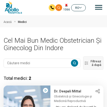
Nav
RO
1066
Salt la conținutul principal
Acasă
Medici
Cel Mai Bun Medic Obstetrician Și
Ginecolog Din Indore
Filtreaz
ă după
Total medici:
2
Dr. Deepali Mittal
Obstetrică și Ginecologie și
Medicină Reproductivă