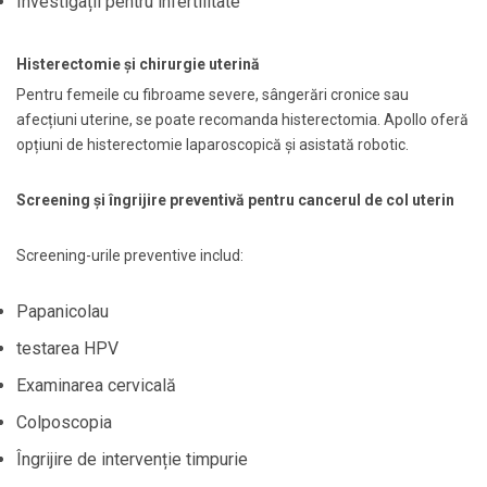
Investigații pentru infertilitate
Histerectomie și chirurgie uterină
Pentru femeile cu fibroame severe, sângerări cronice sau
afecțiuni uterine, se poate recomanda histerectomia. Apollo oferă
opțiuni de histerectomie laparoscopică și asistată robotic.
Screening și îngrijire preventivă pentru cancerul de col uterin
Screening-urile preventive includ:
Papanicolau
testarea HPV
Examinarea cervicală
Colposcopia
Îngrijire de intervenție timpurie