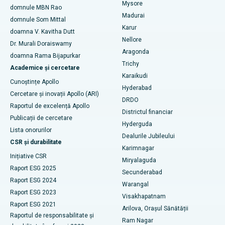
Mysore
domnule MBN Rao
Embolizarea arterelor uterine
Madurai
Cel mai bun spital din Unitatea 15, Bhubaneswar
domnule Som Mittal
Găsește un psiholog
Karur
Cistectomia ovariană
doamna V. Kavitha Dutt
Cel mai bun spital din Seepat Road, Bilaspur
Nellore
Dr. Murali Doraiswamy
Breast Cancer Surgery
Aragonda
doamna Rama Bijapurkar
Cel mai bun spital din Ellisbridge, Ahmedabad
Găsiți un chirurg generalist
Trichy
Academice și cercetare
brahiterapie
Karaikudi
Cel mai bun spital din New Delhi
Cunoștințe Apollo
Hyderabad
colonoscopia
Cercetare și inovații Apollo (ARI)
Cel mai bun spital din DRDO, Hyderabad
DRDO
Raportul de excelență Apollo
polipectomie
Districtul financiar
Cel mai bun spital din GS Road, Guwahati
Publicații de cercetare
Hyderguda
Stimularea creierului profund
Lista onorurilor
Dealurile Jubileului
Cel mai bun spital din Hyderguda, Hyderabad
CSR și durabilitate
Karimnagar
Dializa peritoneală
Inițiative CSR
Cel mai bun spital din Vijay Nagar, Indore
Miryalaguda
Raport ESG 2025
Biopsia rinichilor
Secunderabad
Cel mai bun spital din Suryaraopeta Main Road, Kakinada
Raport ESG 2024
Warangal
paratiroidectomia
Raport ESG 2023
Visakhapatnam
Cel mai bun spital din Canal Circular Road, Kolkata
Raport ESG 2021
Arilova, Orașul Sănătății
Chirurgie citoreductivă
Raportul de responsabilitate și
Cel mai bun spital din CBD-ul Belapur, Navi Mumbai
Ram Nagar