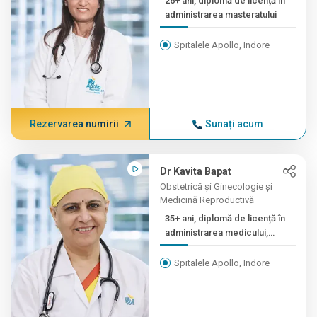
26+ ani, diplomă de licență în
administrarea masteratului
Spitalele Apollo, Indore
Rezervarea numirii
Sunați acum
Dr Kavita Bapat
Obstetrică și Ginecologie și
Medicină Reproductivă
35+ ani, diplomă de licență în
administrarea medicului,
master în științe medicale
(OBS ...
Spitalele Apollo, Indore