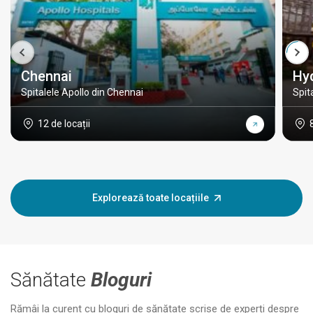
Chennai
Hy
Spitalele Apollo din Chennai
Spit
12 de locații
Explorează toate locațiile
Sănătate
Bloguri
Rămâi la curent cu bloguri de sănătate scrise de experți despre