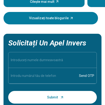
eveniment
Citește mai mult
unele sem
Înțeleger
dumneavoa
Vizualizați toate blogurile
în siguran
Solicitați Un Apel Invers