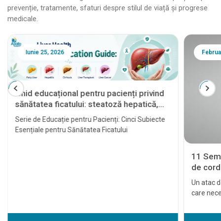
prevenție, tratamente, sfaturi despre stilul de viață și progrese
medicale.
Iunie 25, 2026
Februa
Ghid educațional pentru pacienți privind
sănătatea ficatului: steatoză hepatică,
hepatită, ciroză, transplant hepatic și
Serie de Educație pentru Pacienți: Cinci Subiecte
cancer hepatic
Esențiale pentru Sănătatea Ficatului
11 Semn
de cord 
Un atac d
care nece
cardiace 
tratat la 