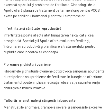
excesivă a părului și probleme de fertilitate. Ginecologii de la
Apollo oferă planuri de tratament pe termen lung pentru PCOS,
axate pe echilibrul hormonal și controlul simptomelor.
Infertilitate și sănătate reproductivă
Infertilitatea poate afecta atât bunăstarea fizică, cât și cea
emoțională. Specialiștii Apollo oferă evaluarea fertilității,
îndrumare reproductivă și planificare a tratamentului pentru
cuplurile care încearcă să conceapă.
Fibroame și chisturi ovariene
Fibroamele și chisturile ovariene pot provoca sângerări abundente,
dureri pelvine sau probleme de fertilitate. În funcție de afecțiune,
tratamentul poate implica medicație, observație sau intervenții
chirurgicale minim invazive.
Tulburări menstruale și sângerări abundente
Menstruațiile anormale, crampele severe și sângerările excesive