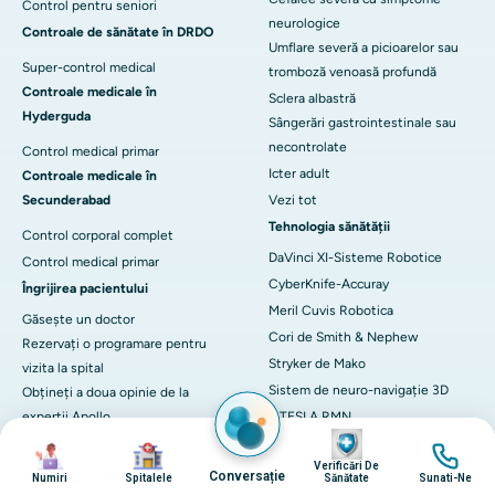
Control pentru seniori
neurologice
Controale de sănătate în DRDO
Umflare severă a picioarelor sau
Super-control medical
tromboză venoasă profundă
Controale medicale în
Sclera albastră
Hyderguda
Sângerări gastrointestinale sau
necontrolate
Control medical primar
Icter adult
Controale medicale în
Secunderabad
Vezi tot
Tehnologia sănătății
Control corporal complet
DaVinci XI-Sisteme Robotice
Control medical primar
CyberKnife-Accuray
Îngrijirea pacientului
Meril Cuvis Robotica
Găsește un doctor
Cori de Smith & Nephew
Rezervați o programare pentru
Stryker de Mako
vizita la spital
Sistem de neuro-navigație 3D
Obțineți a doua opinie de la
experții Apollo
3 TESLA RMN
Imagine
Găsiți un spital
LINAC
Imagine
Imagine
Imagine
Verificări De
Control preventiv de sănătate
ECMO
Conversație
Numiri
Spitalele
Sănătate
Sunati-Ne