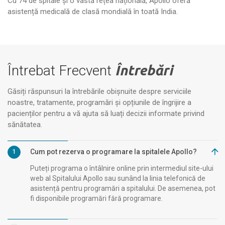
Cu 74 de spitale și o vastă rețea națională, Apollo oferă
Spitalul Apollo Reach, Miryalaguda
Spi
asistență medicală de clasă mondială în toată India.
Întrebat Frecvent
Întrebări
Găsiți răspunsuri la întrebările obișnuite despre serviciile
noastre, tratamente, programări și opțiunile de îngrijire a
pacienților pentru a vă ajuta să luați decizii informate privind
sănătatea.
Cum pot rezerva o programare la spitalele Apollo?
1
Puteți programa o întâlnire online prin intermediul site-ului
web al Spitalului Apollo sau sunând la linia telefonică de
asistență pentru programări a spitalului. De asemenea, pot
fi disponibile programări fără programare.