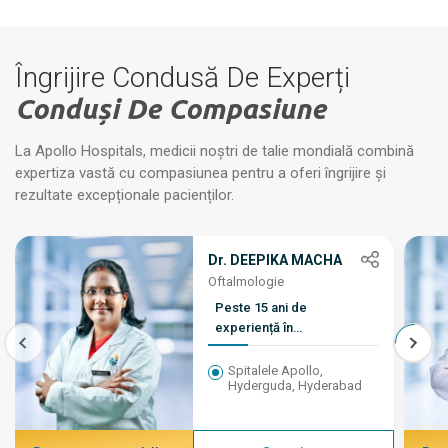
Îngrijire Condusă De Experți
Conduși De Compasiune
La Apollo Hospitals, medicii noștri de talie mondială combină
expertiza vastă cu compasiunea pentru a oferi îngrijire și
rezultate excepționale pacienților.
Dr. DEEPIKA MACHA
Oftalmologie
Peste 15 ani de
experiență în
specializarea MBBS, DO,
DNB, FLVPEI în
Spitalele Apollo,
Hyderguda, Hyderabad
oftalmologie pediatrică,
strabism și
neurooftalmologie