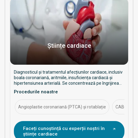
Științe cardiace
Diagnosticul și tratamentul afecțiunilor cardiace, inclusiv
boala coronariană, aritmiile, insuficiența cardiacă și
hipertensiunea arterială. Se concentrează pe îngrijirea
preventivă, procedurile intervenționale și gestionarea pe
Procedurile noastre
termen lung a sănătății cardiace.
Angioplastie coronariană (PTCA) și rotablație
CABG (grefa
Faceți cunoștință cu experții noștri în
științe cardiace