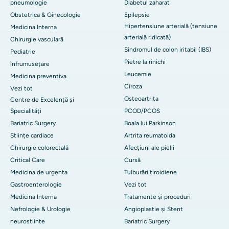
pneumologie
Diabetul zaharat
Obstetrica & Ginecologie
Epilepsie
Hipertensiune arterială (tensiune
Medicina Interna
arterială ridicată)
Chirurgie vasculară
Sindromul de colon iritabil (IBS)
Pediatrie
Pietre la rinichi
înfrumusețare
Leucemie
Medicina preventiva
Ciroza
Vezi tot
Osteoartrita
Centre de Excelență și
Specialități
PCOD/PCOS
Bariatric Surgery
Boala lui Parkinson
Științe cardiace
Artrita reumatoida
Chirurgie colorectală
Afecțiuni ale pielii
Critical Care
Cursă
Medicina de urgenta
Tulburări tiroidiene
Gastroenterologie
Vezi tot
Medicina Interna
Tratamente și proceduri
Nefrologie & Urologie
Angioplastie și Stent
neurostiinte
Bariatric Surgery