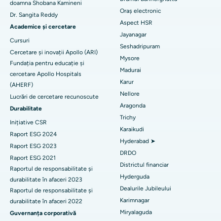
doamna Shobana Kamineni
Ablația cu cateter
Oraș electronic
Dr. Sangita Reddy
Cel mai bun spital din Sectorul 26, Noida
Aspect HSR
Găsește un ginecolog
Chirurgie de reconstrucție a LCA
Academice și cercetare
Jayanagar
Cel mai bun spital din Gandhinagar, Ahmedabad
Cursuri
Înlocuirea umerilor înapoi
Seshadripuram
Cercetare și inovații Apollo (ARI)
Cel mai bun spital din Aragonda, Andhra Pradesh
Mysore
Găsiți un medic generalist
Fundația pentru educație și
Ablația endometrială
Madurai
cercetare Apollo Hospitals
Cel mai bun spital din Bannerghatta Road, Bangalore
Karur
Embolizarea arterelor uterine
(AHERF)
Nellore
Cel mai bun spital din Unitatea 15, Bhubaneswar
Lucrări de cercetare recunoscute
Găsește un psiholog
Cistectomia ovariană
Aragonda
Durabilitate
Cel mai bun spital din Seepat Road, Bilaspur
Trichy
Inițiative CSR
Breast Cancer Surgery
Karaikudi
Cel mai bun spital din Ellisbridge, Ahmedabad
Raport ESG 2024
Găsiți un chirurg generalist
Hyderabad ➤
brahiterapie
Raport ESG 2023
DRDO
Cel mai bun spital din New Delhi
Raport ESG 2021
colonoscopia
Districtul financiar
Raportul de responsabilitate și
Cel mai bun spital din DRDO, Hyderabad
Hyderguda
durabilitate în afaceri 2023
polipectomie
Dealurile Jubileului
Raportul de responsabilitate și
Cel mai bun spital din GS Road, Guwahati
Karimnagar
durabilitate în afaceri 2022
Stimularea creierului profund
Miryalaguda
Cel mai bun spital din Hyderguda, Hyderabad
Guvernanța corporativă