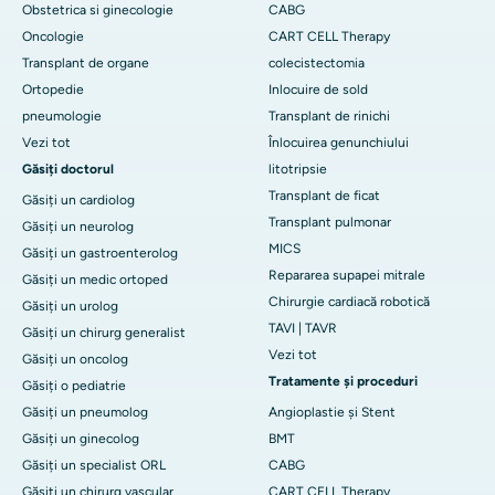
Obstetrica si ginecologie
CABG
Oncologie
CART CELL Therapy
Transplant de organe
colecistectomia
Ortopedie
Inlocuire de sold
pneumologie
Transplant de rinichi
Vezi tot
Înlocuirea genunchiului
Găsiți doctorul
litotripsie
Transplant de ficat
Găsiți un cardiolog
Transplant pulmonar
Găsiți un neurolog
MICS
Găsiți un gastroenterolog
Repararea supapei mitrale
Găsiți un medic ortoped
Chirurgie cardiacă robotică
Găsiți un urolog
TAVI | TAVR
Găsiți un chirurg generalist
Vezi tot
Găsiți un oncolog
Tratamente și proceduri
Găsiți o pediatrie
Găsiți un pneumolog
Angioplastie și Stent
Găsiți un ginecolog
BMT
Găsiți un specialist ORL
CABG
Găsiți un chirurg vascular
CART CELL Therapy