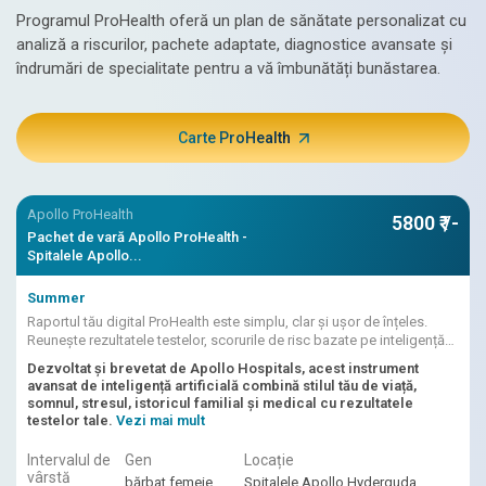
Programul ProHealth oferă un plan de sănătate personalizat cu
analiză a riscurilor, pachete adaptate, diagnostice avansate și
îndrumări de specialitate pentru a vă îmbunătăți bunăstarea.
Carte ProHealth
Apollo ProHealth
5800 ₹ /-
Pachet de vară Apollo ProHealth -
Spitalele Apollo...
Summer
Raportul tău digital ProHealth este simplu, clar și ușor de înțeles.
Reunește rezultatele testelor, scorurile de risc bazate pe inteligență
artificială, interpretarea medicului.
Dezvoltat și brevetat de Apollo Hospitals, acest instrument
avansat de inteligență artificială combină stilul tău de viață,
somnul, stresul, istoricul familial și medical cu rezultatele
testelor tale.
Vezi mai mult
Intervalul de
Gen
Locație
vârstă
bărbat femeie
Spitalele Apollo Hyderguda