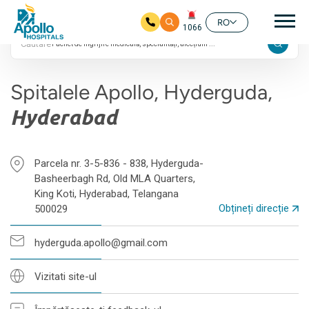
24/7
Nav
4.7 evaluări Google
RO
1066
Căutare
Salt la conținutul principal
Spitalele Apollo, Hyderguda,
Hyderabad
Parcela nr. 3-5-836 - 838, Hyderguda-
Basheerbagh Rd, Old MLA Quarters,
King Koti, Hyderabad, Telangana
Obțineți direcție
500029
hyderguda.apollo@gmail.com
Vizitati site-ul