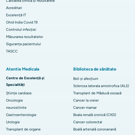
Calitatea clinică și rezultatele
Acreditari
Excelență IT
Ghid India Covid 19
Controlul infecției
Măsurarea rezultatelor
Siguranța pacientului
TASCC
Atentie Medicala
Biblioteca de sănătate
Centre de Excelență și
Boli și afecțiuni
Specialități
Scleroza laterala amiotrofica (ALS)
Științe cardiace
Transplant de Măduvă osoasă
Oncologie
Cancer la creier
neurostiinte
Cancer mamar
Gastroenterologie
Boala renală cronică (CKD)
Urologie
Cancer colorectal
Transplant de organe
Boală arterială coronariană