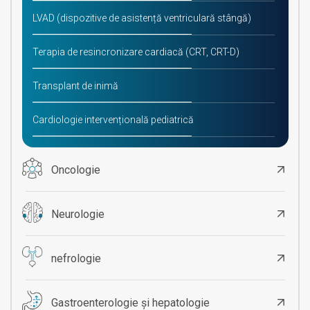
LVAD (dispozitive de asistență ventriculară stângă)
Terapia de resincronizare cardiacă (CRT, CRT-D)
Transplant de inimă
Cardiologie intervențională pediatrică
Oncologie
Neurologie
nefrologie
Gastroenterologie și hepatologie