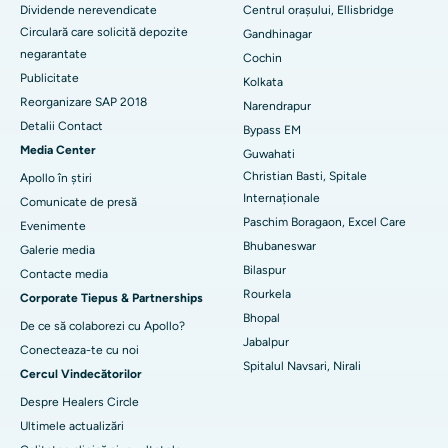
Dividende nerevendicate
Centrul orașului, Ellisbridge
Cel mai bun spital din colonia Arera, Bhopal
Circulară care solicită depozite
Gandhinagar
negarantate
Cel mai bun spital din Jayanagar, Bangalore
Cochin
Publicitate
Kolkata
Cel mai bun spital din KK Nagar, Madurai
Reorganizare SAP 2018
Narendrapur
Detalii Contact
Bypass EM
Cel mai bun spital din Ramji Nagar, Nellore
Media Center
Guwahati
Cel mai bun spital din sectorul 19, Rourkela
Christian Basti, Spitale
Apollo în știri
Internaționale
Comunicate de presă
Cel mai bun spital din Swargate, Pune
Paschim Boragaon, Excel Care
Evenimente
Bhubaneswar
Galerie media
Cel mai bun spital de cancer pentru femei din sudul Delhi
Bilaspur
Contacte media
Rourkela
Corporate Tiepus & Partnerships
Bhopal
De ce să colaborezi cu Apollo?
Jabalpur
Conecteaza-te cu noi
Spitalul Navsari, Nirali
Cercul Vindecătorilor
Despre Healers Circle
Ultimele actualizări