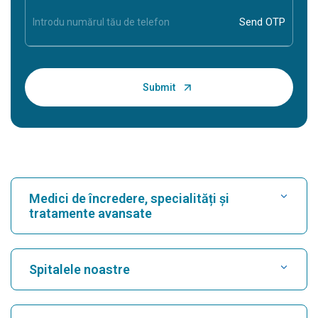
Medici de încredere, specialități și
tratamente avansate
Găsește spital
Spitalele noastre
Găsește un cardiolog
Cel mai bun spital din Karukutty, Cochin