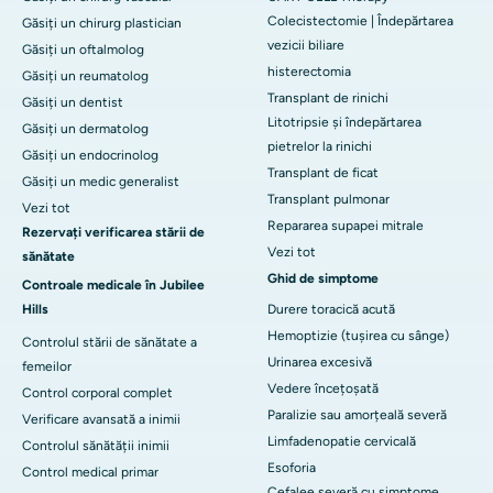
Colecistectomie | Îndepărtarea
Găsiți un chirurg plastician
vezicii biliare
Găsiți un oftalmolog
histerectomia
Găsiți un reumatolog
Transplant de rinichi
Găsiți un dentist
Litotripsie și îndepărtarea
Găsiți un dermatolog
pietrelor la rinichi
Găsiți un endocrinolog
Transplant de ficat
Găsiți un medic generalist
Transplant pulmonar
Vezi tot
Repararea supapei mitrale
Rezervați verificarea stării de
Vezi tot
sănătate
Ghid de simptome
Controale medicale în Jubilee
Hills
Durere toracică acută
Hemoptizie (tușirea cu sânge)
Controlul stării de sănătate a
Urinarea excesivă
femeilor
Vedere încețoșată
Control corporal complet
Paralizie sau amorțeală severă
Verificare avansată a inimii
Limfadenopatie cervicală
Controlul sănătății inimii
Esoforia
Control medical primar
Cefalee severă cu simptome