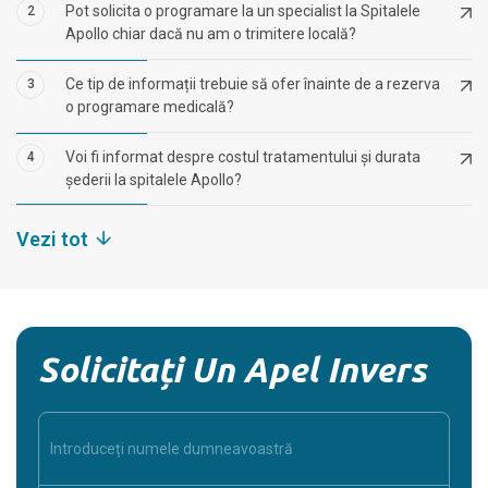
Pot solicita o programare la un specialist la Spitalele
2
Apollo chiar dacă nu am o trimitere locală?
Ce tip de informații trebuie să ofer înainte de a rezerva
3
o programare medicală?
Voi fi informat despre costul tratamentului și durata
4
șederii la spitalele Apollo?
Vezi tot
Solicitați Un Apel Invers