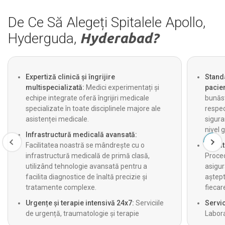
De Ce Să Alegeți Spitalele Apollo,
Hyderguda,
Hyderabad?
Expertiză clinică și îngrijire
Standa
multispecializată:
Medici experimentați și
pacien
echipe integrate oferă îngrijiri medicale
bunăst
specializate în toate disciplinele majore ale
respec
asistenței medicale.
sigura
nivel g
Infrastructură medicală avansată:
Facilitatea noastră se mândrește cu o
Admite
infrastructură medicală de primă clasă,
Proced
utilizând tehnologie avansată pentru a
asigur
facilita diagnostice de înaltă precizie și
aștept
tratamente complexe.
fiecar
Urgențe și terapie intensivă 24x7:
Serviciile
Servic
de urgență, traumatologie și terapie
Labora
intensivă funcționează 24 de ore pe zi,
radiol