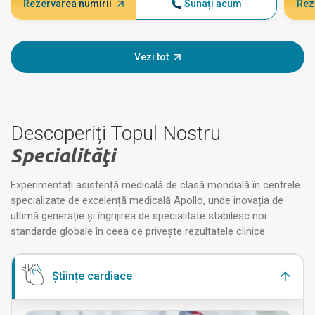
Rezervarea numirii
Sunați acum
Rez
Vezi tot
Descoperiți Topul Nostru
Specialităţi
Experimentați asistență medicală de clasă mondială în centrele
specializate de excelență medicală Apollo, unde inovația de
ultimă generație și îngrijirea de specialitate stabilesc noi
standarde globale în ceea ce privește rezultatele clinice.
Științe cardiace