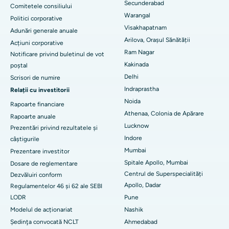
Dializa peritoneală
Secunderabad
Comitetele consiliului
Cel mai bun spital din Vijay Nagar, Indore
Warangal
Politici corporative
Biopsia rinichilor
Visakhapatnam
Adunări generale anuale
Cel mai bun spital din Suryaraopeta Main Road, Kakinada
Arilova, Orașul Sănătății
paratiroidectomia
Acțiuni corporative
Ram Nagar
Cel mai bun spital din Canal Circular Road, Kolkata
Notificare privind buletinul de vot
Chirurgie citoreductivă
Kakinada
poștal
Cel mai bun spital din CBD-ul Belapur, Navi Mumbai
Delhi
Scrisori de numire
Înlocuire totală de genunchi din ceramică
Indraprastha
Relații cu investitorii
Cel mai bun spital din Panchavati, Nashik
Noida
ERCP
Rapoarte financiare
Athenaa, Colonia de Apărare
Cel mai bun spital din Secunderabad, Hyderabad
Rapoarte anuale
Lucknow
Prezentări privind rezultatele și
Cel mai bun spital din Seshadripuram, Bangalore
Indore
câștigurile
Mumbai
Prezentare investitor
Cel mai bun spital din Waltair Main Road, Visakhapatnam
Spitale Apollo, Mumbai
Dosare de reglementare
Centrul de Superspecialități
Dezvăluiri conform
Cel mai bun spital din Subhash Nagar Road, Karimnagar
Apollo, Dadar
Regulamentelor 46 și 62 ale SEBI
Cel mai bun spital din Managari, Karaikudi
LODR
Pune
Modelul de acționariat
Nashik
Cel mai bun spital din Arepally, Warangal
Şedinţa convocată NCLT
Ahmedabad