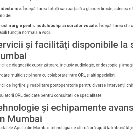
oidectomie:
Îndepărtarea totală sau parțială a glandei tiroide, adesea e
iroidei.
ochirurgie pentru noduli/polipi ai corzilor vocale:
Îndepărtarea chirur
abili funcția normală a vocii.
rvicii și facilități disponibile la
umbai
icii de diagnostic cuprinzătoare, inclusiv audiologie, endoscopie și imagi
dare multidisciplinara cu colaborare intre ORL si alti specialisti.
icii de îngrijire și reabilitare postoperatorie pentru diverse intervenții ch
latorii ORL dedicate pentru consultații de specialitate.
ehnologie și echipamente avansa
in Mumbai
pitalele Apollo din Mumbai, tehnologia de ultimă oră ajută la îmbunătățirea 