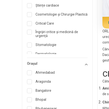
Științe cardiace
Cosmetologie și Chirurgie Plastică
Critical Care
ORL 
Îngrijiri critice și medicină de
urgență
urec
comp
Stomatologie
Când
Dermatologie
Dacă
gest
Dietetician și Nutriționist
Orașul
C
Medicina de urgenta
Ahmedabad
Endocrinologie și îngrijire a
Câte
Aragonda
diabetului
Ami
Bangalore
ORL
de 
Bhopal
Specialist în Medicină de Familie
Chir
sinu
Bhubaneswar