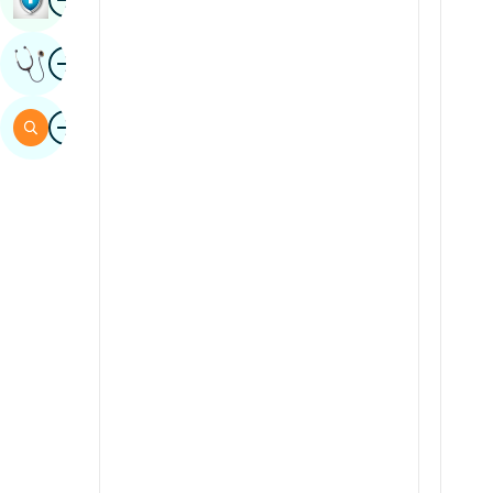
Sindhi
Imagine
Obțineți Opinia Unui Expert
Spaniolă
Swahili
Imagine
Căutare
tamil
telugu
Tuli
urdu