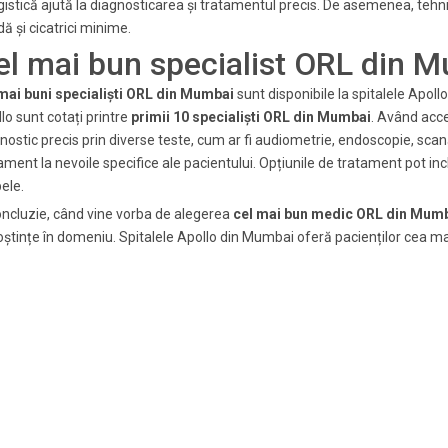
istică ajută la diagnosticarea și tratamentul precis. De asemenea, tehn
dă și cicatrici minime.
el mai bun specialist ORL din 
mai buni specialiști ORL din Mumbai
sunt disponibile la spitalele Apoll
lo sunt cotați printre
primii 10 specialiști ORL din Mumbai
. Având acc
nostic precis prin diverse teste, cum ar fi audiometrie, endoscopie, scan
ament la nevoile specifice ale pacientului. Opțiunile de tratament pot in
ele.
oncluzie, când vine vorba de alegerea
cel mai bun medic ORL din Mum
ștințe în domeniu. Spitalele Apollo din Mumbai oferă pacienților cea mai bu