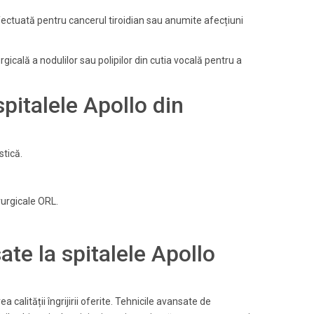
fectuată pentru cancerul tiroidian sau anumite afecțiuni
gicală a nodulilor sau polipilor din cutia vocală pentru a
 spitalele Apollo din
stică.
irurgicale ORL.
te la spitalele Apollo
calității îngrijirii oferite. Tehnicile avansate de