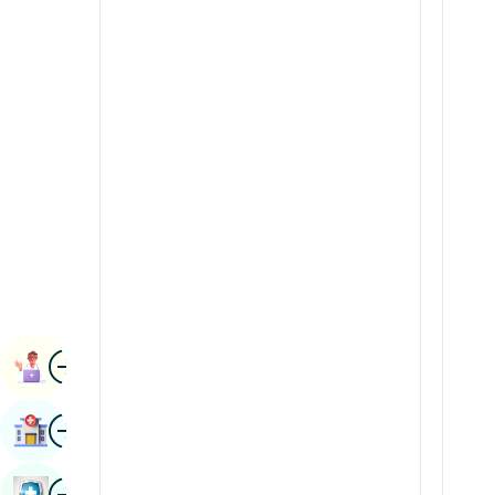
Radiologie și imagistică
kannada
Științe renale
Kashmir
Reumatologie și imunologie
Konkani
Robotic Chirurgie
malayalam
Transplanturile
manipuri
Urologie
marathi
Chirurgie vasculară
Nepal / Nepaleză
Odia / Oriya
Imagine
persană
Rezervarea Numirii
Punjabi
Imagine
Găsește Spital
Rajasthani
Rusă
Imagine
Rezervați Un Control De Sănătate