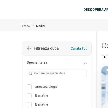
Salt la conținutul principal
Navigar
DESCOPERĂ A
Acasă
Medici
C
Filtrează după
Curata Tot
Tot
Specialitatea
anesteziologie
Bariatrie
Bariatrie