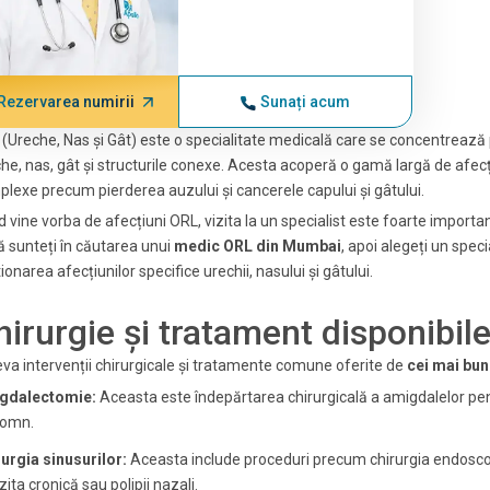
Rezervarea numirii
Sunați acum
(Ureche, Nas și Gât) este o specialitate medicală care se concentrează 
he, nas, gât și structurile conexe. Acesta acoperă o gamă largă de afecț
lexe precum pierderea auzului și cancerele capului și gâtului.
 vine vorba de afecțiuni ORL, vizita la un specialist este foarte importa
 sunteți în căutarea unui
medic ORL din Mumbai
, apoi alegeți un spec
ionarea afecțiunilor specifice urechii, nasului și gâtului.
hirurgie și tratament disponibil
va intervenții chirurgicale și tratamente comune oferite de
cei mai bu
gdalectomie:
Aceasta este îndepărtarea chirurgicală a amigdalelor pen
somn.
urgia sinusurilor:
Aceasta include proceduri precum chirurgia endoscopi
zita cronică sau polipii nazali.