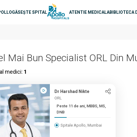
e principală
POLLO
GĂSEȘTE SPITAL
ATENTIE MEDICALA
BIBLIOTECA 
el Mai Bun Specialist ORL Din 
al medici:
1
Dr Harshad Nikte
ORL
Peste 11 de ani, MBBS, MS,
DNB
Spitale Apollo, Mumbai