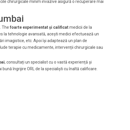
icile chirurgicale minim invazive asigură o recuperare mai
Mumbai
o. The
foarte experimentat și calificat
medicii de la
es la tehnologie avansată, acești medici efectuează un
ări imagistice, etc. Apoi își adaptează un plan de
clude terapie cu medicamente, intervenții chirurgicale sau
bai
, consultați un specialist cu o vastă experiență și
nă îngrijire ORL de la specialiști cu înaltă calificare.