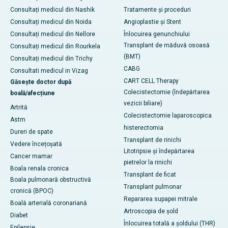
Consultați medicul din Nashik
Tratamente și proceduri
Consultați medicul din Noida
Angioplastie și Stent
Consultați medicul din Nellore
Înlocuirea genunchiului
Transplant de măduvă osoasă
Consultați medicul din Rourkela
(BMT)
Consultați medicul din Trichy
CABG
Consultati medicul in Vizag
CART CELL Therapy
Găsește doctor după
Colecistectomie (îndepărtarea
boală/afecțiune
vezicii biliare)
Artrită
Colecistectomie laparoscopica
Astm
histerectomia
Dureri de spate
Transplant de rinichi
Vedere încețoșată
Litotripsie și îndepărtarea
Cancer mamar
pietrelor la rinichi
Boala renala cronica
Transplant de ficat
Boala pulmonară obstructivă
Transplant pulmonar
cronică (BPOC)
Repararea supapei mitrale
Boală arterială coronariană
Artroscopia de șold
Diabet
Înlocuirea totală a șoldului (THR)
Epilepsie