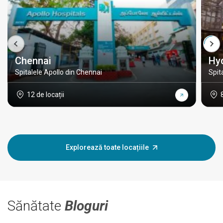
Chennai
Hy
Spitalele Apollo din Chennai
Spit
12 de locații
Explorează toate locațiile
Sănătate
Bloguri