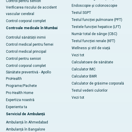
Control pentru seniori
Endoscopie și colonoscopie
Verificarea riscului de accident
Testul SGPT
vascular cerebral
Testul funcției pulmonare (PFT)
Control corporal complet
Testele funcției hepatice (LFT)
Controale medicale în Mumbai
Număr total de sânge (CBC)
Controlul sănătății inimii
Testul funcției renale (KFT)
Control medical pentru femei
Wellness și stil de viață
Control medical principal
Vezi tot
Control pentru seniori
Calculatoare de sănătate
Control corporal complet
Calculator IMC
Sănătate preventivă - Apollo
Calculator BMR
ProHealth
Calculator de grăsime corporală
Programe/Pachete
Testul vederii culorilor
Pro Health Home
Vezi tot
Expertiza noastră
Experienta ta
Serviciul de Ambulanță
Ambulanță în Ahmedabad
Ambulanță în Bangalore