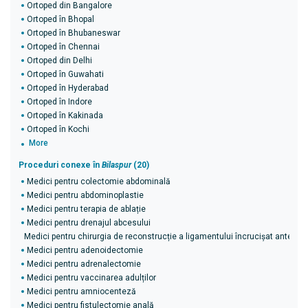
Ortoped din Bangalore
Ortoped în Bhopal
Ortoped în Bhubaneswar
Ortoped în Chennai
Ortoped din Delhi
Ortoped în Guwahati
Ortoped în Hyderabad
Ortoped în Indore
Ortoped în Kakinada
Ortoped în Kochi
More
Proceduri conexe în
Bilaspur
(20)
Medici pentru colectomie abdominală
Medici pentru abdominoplastie
Medici pentru terapia de ablație
Medici pentru drenajul abcesului
Medici pentru chirurgia de reconstrucție a ligamentului încrucișat anterior 
Medici pentru adenoidectomie
Medici pentru adrenalectomie
Medici pentru vaccinarea adulților
Medici pentru amniocenteză
Medici pentru fistulectomie anală