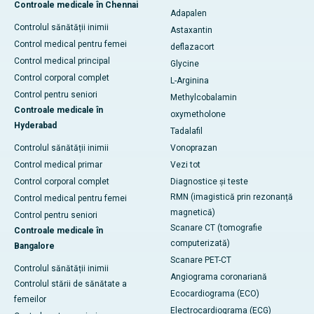
Controale medicale în Chennai
Adapalen
Controlul sănătății inimii
Astaxantin
Control medical pentru femei
deflazacort
Control medical principal
Glycine
Control corporal complet
L-Arginina
Control pentru seniori
Methylcobalamin
Controale medicale în
oxymetholone
Hyderabad
Tadalafil
Controlul sănătății inimii
Vonoprazan
Control medical primar
Vezi tot
Control corporal complet
Diagnostice și teste
RMN (imagistică prin rezonanță
Control medical pentru femei
magnetică)
Control pentru seniori
Scanare CT (tomografie
Controale medicale în
computerizată)
Bangalore
Scanare PET-CT
Controlul sănătății inimii
Angiograma coronariană
Controlul stării de sănătate a
Ecocardiograma (ECO)
femeilor
Electrocardiograma (ECG)