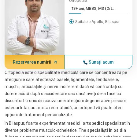
Ortopedie
13+ ani, MBBS, MS (Ort...
Spitalele Apollo, Bilaspur
Rezervarea numirii
Sunați acum
Ortopedia este o specialitate medicală care se concentrează pe
afecțiunile care afectează oasele, ligamentele, tendoanele,
mușchii, articulațiile și nervii. Indiferent dacă vă confruntați cu
durere acută după o accidentare sau dacă aveți de-a face cu
disconfort cronic din cauza unei afecțiuni degenerative precum
osteoartrita sau artrita reumatoidă, un ortoped vă poate oferi
opțiuni de tratament personalizate.
În Bilaspur, foarte experimentat
medicii ortopedici
specializat în
diverse probleme musculo-scheletice. The
specialişti în os din