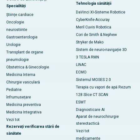
Tehnologia sănătății
Specialități
DaVinci XI-Sisteme Robotice
Științe cardiace
CyberKnife-Accuray
Oncologie
Meril Cuvis Robotica
neurostiinte
Cori de Smith & Nephew
Gastroenterologie
Stryker de Mako
Urologie
Sistem de neuro-navigație 3D
Transplant de organe
3 TESLA RMN
pneumologie
LINAC
Obstetrica & Ginecologie
ECMO
Medicina Interna
Sistemul MOSES 2.0
Chirurgie vasculară
Terapia cu vapori de apă Rezum
Pediatrie
128 Slice CT SCAN
înfrumusețare
ESWT
Medicina preventiva
Diagnosticare AI
Medicina Integrativa
Aparat de neurochirurgie
Vezi tot
stereotactică
Rezervați verificarea stării de
Vezi tot
sănătate
medicamente