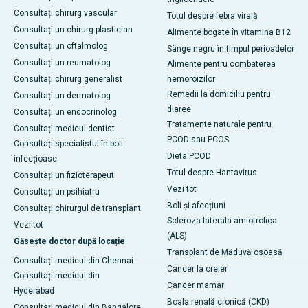
Consultați chirurg vascular
Totul despre febra virală
Consultați un chirurg plastician
Alimente bogate în vitamina B12
Consultați un oftalmolog
Sânge negru în timpul perioadelor
Consultați un reumatolog
Alimente pentru combaterea
Consultați chirurg generalist
hemoroizilor
Remedii la domiciliu pentru
Consultați un dermatolog
diaree
Consultați un endocrinolog
Tratamente naturale pentru
Consultați medicul dentist
PCOD sau PCOS
Consultați specialistul în boli
Dieta PCOD
infecțioase
Totul despre Hantavirus
Consultați un fizioterapeut
Vezi tot
Consultați un psihiatru
Boli și afecțiuni
Consultați chirurgul de transplant
Scleroza laterala amiotrofica
Vezi tot
(ALS)
Găsește doctor după locație
Transplant de Măduvă osoasă
Consultați medicul din Chennai
Cancer la creier
Consultați medicul din
Cancer mamar
Hyderabad
Boala renală cronică (CKD)
Consultați medicul din Bangalore