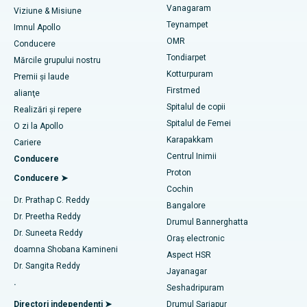
Vanagaram
Cel mai bun centru cardiac din Thousand Lights, Chennai
Viziune & Misiune
Teynampet
Chirurgie Lasik
Imnul Apollo
Cel mai bun spital din Jubilee Hills, Hyderabad
Găsiți servicii pediatrice
OMR
Conducere
Rinoplastie
Tondiarpet
Mărcile grupului nostru
Cel mai bun spital din Tondiarpet, Chennai
Kotturpuram
Premii și laude
Liposucție
Firstmed
Găsește un dermatolog
Cel mai bun spital din Kotturpuram, Chennai
alianţe
Spitalul de copii
Angiograma coronariană
Realizări și repere
Cel mai bun spital din Kovai Road, Karur
Spitalul de Femei
O zi la Apollo
Înlocuirea supapei aortice transcatheter
Karapakkam
Găsește un urolog
Cariere
Cel mai bun spital din Karapakkam, Chennai
Centrul Inimii
Conducere
Repararea valvei MitraClip
Proton
Cel mai bun spital din Arilova, Vizag
Conducere ➤
Cochin
Chirurgie cardiacă minim invazivă
Găsește diabetolog
Dr. Prathap C. Reddy
Cel mai bun spital din Kanpur Road, Lucknow
Bangalore
Dr. Preetha Reddy
Ablația cu cateter
Drumul Bannerghatta
Cel mai bun spital din Sectorul 26, Noida
Dr. Suneeta Reddy
Oraș electronic
Găsește un ginecolog
Chirurgie de reconstrucție a LCA
doamna Shobana Kamineni
Aspect HSR
Cel mai bun spital din Gandhinagar, Ahmedabad
Dr. Sangita Reddy
Jayanagar
Înlocuirea umerilor înapoi
.
Cel mai bun spital din Aragonda, Andhra Pradesh
Seshadripuram
Găsiți un medic generalist
Ablația endometrială
Directori independenți ➤
Drumul Sarjapur