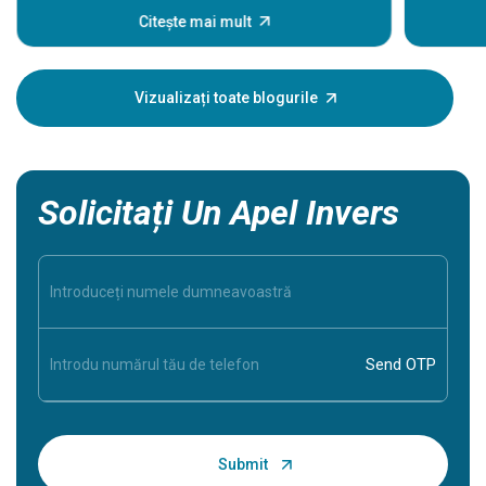
eveniment
Citește mai mult
unele sem
Înțeleger
dumneavoa
Vizualizați toate blogurile
în siguran
Solicitați Un Apel Invers