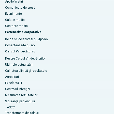
Apollo în știri
Comunicate de presă
Evenimente
Galerie media
Contacte media
Parteneriate corporative
De ce să colaborezi cu Apollo?
Conecteaza-te cu noi
Cercul Vindecătorilor
Despre Cercul Vindecătorilor
Ultimele actualizări
Calitatea clinică și rezultatele
Acreditari
Excelență IT
Controlul infecției
Măsurarea rezultatelor
Siguranța pacientului
TASCC
Transformare digitală și