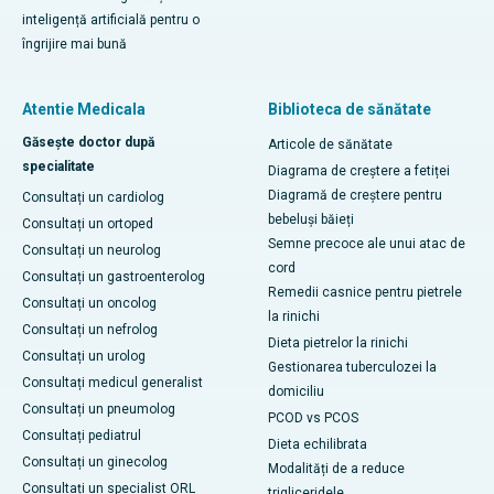
inteligență artificială pentru o
îngrijire mai bună
Atentie Medicala
Biblioteca de sănătate
Găsește doctor după
Articole de sănătate
specialitate
Diagrama de creștere a fetiței
Diagramă de creștere pentru
Consultați un cardiolog
bebeluși băieți
Consultați un ortoped
Semne precoce ale unui atac de
Consultați un neurolog
cord
Consultați un gastroenterolog
Remedii casnice pentru pietrele
Consultați un oncolog
la rinichi
Consultați un nefrolog
Dieta pietrelor la rinichi
Consultați un urolog
Gestionarea tuberculozei la
Consultați medicul generalist
domiciliu
Consultați un pneumolog
PCOD vs PCOS
Consultați pediatrul
Dieta echilibrata
Consultați un ginecolog
Modalități de a reduce
Consultați un specialist ORL
trigliceridele