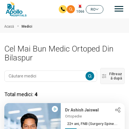
Nav
RO
1066
Salt la conținutul principal
Acasă
Medici
Cel Mai Bun Medic Ortoped Din
Bilaspur
Filtreaz
ă după
Total medici:
4
Dr Ashish Jaiswal
Ortopedie
22+ ani, FNB (Surgery Spine...