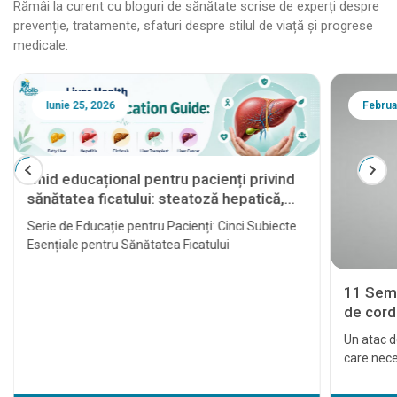
Rămâi la curent cu bloguri de sănătate scrise de experți despre
prevenție, tratamente, sfaturi despre stilul de viață și progrese
medicale.
Iunie 25, 2026
Februa
Ghid educațional pentru pacienți privind
sănătatea ficatului: steatoză hepatică,
hepatită, ciroză, transplant hepatic și
Serie de Educație pentru Pacienți: Cinci Subiecte
cancer hepatic
Esențiale pentru Sănătatea Ficatului
11 Semn
de cord 
Un atac d
care nece
cardiace 
tratat la 