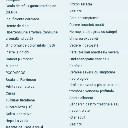
Proton Terapia
Boala de reflux gastroesofagian
Vezi tot
(GERD)
Ghid de simptome
Insuficienta cardiaca
Durere toracică acută
Hernie de disc
Hemoptizie (tușirea cu sânge)
Hipertensiune arterială (tensiune
arterială ridicată)
Urinarea excesivă
Sindromul de colon iritabil (IBS)
Vedere încețoșată
Pietre la rinichi
Paralizie sau amorțeală severă
Cancer pulmonar
Limfadenopatie cervicală
Migrenă
Esoforia
Cefalee severă cu simptome
PCOD/PCOS
neurologice
Boala lui Parkinson
Umflare severă a picioarelor sau
Artrita reumatoida
tromboză venoasă profundă
Cursă
Sclera albastră
Tulburări tiroidiene
Sângerări gastrointestinale sau
Tuberculoza (TB)
necontrolate
Colita ulcerativa
Icter adult
Hepatita virala
Vezi tot
Centre de Excelență și