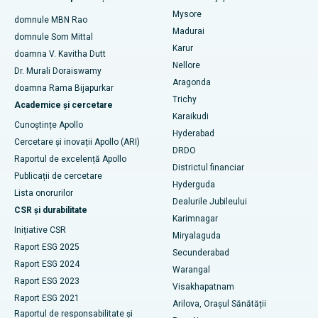
Cel mai bun spital din Bannerghatta Road, Bangalore
Mysore
domnule MBN Rao
Embolizarea arterelor uterine
Madurai
Cel mai bun spital din Unitatea 15, Bhubaneswar
domnule Som Mittal
Găsește un psiholog
Karur
Cistectomia ovariană
doamna V. Kavitha Dutt
Cel mai bun spital din Seepat Road, Bilaspur
Nellore
Dr. Murali Doraiswamy
Breast Cancer Surgery
Aragonda
doamna Rama Bijapurkar
Cel mai bun spital din Ellisbridge, Ahmedabad
Găsiți un chirurg generalist
Trichy
Academice și cercetare
brahiterapie
Karaikudi
Cel mai bun spital din New Delhi
Cunoștințe Apollo
Hyderabad
colonoscopia
Cercetare și inovații Apollo (ARI)
Cel mai bun spital din DRDO, Hyderabad
DRDO
Raportul de excelență Apollo
polipectomie
Districtul financiar
Cel mai bun spital din GS Road, Guwahati
Publicații de cercetare
Hyderguda
Stimularea creierului profund
Lista onorurilor
Dealurile Jubileului
Cel mai bun spital din Hyderguda, Hyderabad
CSR și durabilitate
Karimnagar
Dializa peritoneală
Inițiative CSR
Cel mai bun spital din Vijay Nagar, Indore
Miryalaguda
Raport ESG 2025
Biopsia rinichilor
Secunderabad
Cel mai bun spital din Suryaraopeta Main Road, Kakinada
Raport ESG 2024
Warangal
paratiroidectomia
Raport ESG 2023
Visakhapatnam
Cel mai bun spital din Canal Circular Road, Kolkata
Raport ESG 2021
Arilova, Orașul Sănătății
Chirurgie citoreductivă
Raportul de responsabilitate și