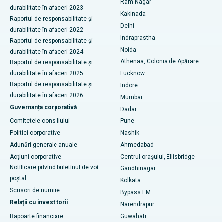
Cel mai bun spital din CBD-ul Belapur, Navi Mumbai
Ram Nagar
durabilitate în afaceri 2023
Înlocuire totală de genunchi din ceramică
Kakinada
Raportul de responsabilitate și
Cel mai bun spital din Panchavati, Nashik
Delhi
durabilitate în afaceri 2022
ERCP
Indraprastha
Cel mai bun spital din Secunderabad, Hyderabad
Raportul de responsabilitate și
Noida
durabilitate în afaceri 2024
Cel mai bun spital din Seshadripuram, Bangalore
Athenaa, Colonia de Apărare
Raportul de responsabilitate și
durabilitate în afaceri 2025
Lucknow
Cel mai bun spital din Waltair Main Road, Visakhapatnam
Raportul de responsabilitate și
Indore
durabilitate în afaceri 2026
Mumbai
Cel mai bun spital din Subhash Nagar Road, Karimnagar
Guvernanța corporativă
Dadar
Cel mai bun spital din Managari, Karaikudi
Comitetele consiliului
Pune
Politici corporative
Nashik
Cel mai bun spital din Arepally, Warangal
Adunări generale anuale
Ahmedabad
Acțiuni corporative
Centrul orașului, Ellisbridge
Cel mai bun spital din colonia Arera, Bhopal
Notificare privind buletinul de vot
Gandhinagar
Cel mai bun spital din Jayanagar, Bangalore
poștal
Kolkata
Scrisori de numire
Bypass EM
Cel mai bun spital din KK Nagar, Madurai
Relații cu investitorii
Narendrapur
Rapoarte financiare
Guwahati
Cel mai bun spital din Ramji Nagar, Nellore