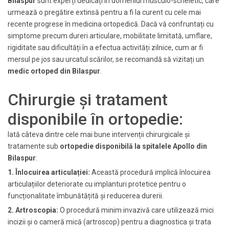
Bilaspur
sunt experți dedicați în domeniul musculo-scheletic, care
urmează o pregătire extinsă pentru a fi la curent cu cele mai
recente progrese în medicina ortopedică. Dacă vă confruntați cu
simptome precum dureri articulare, mobilitate limitată, umflare,
rigiditate sau dificultăți în a efectua activități zilnice, cum ar fi
mersul pe jos sau urcatul scărilor, se recomandă să vizitați un
medic ortoped din Bilaspur
.
Chirurgie și tratament
disponibile în ortopedie:
Iată câteva dintre cele mai bune intervenții chirurgicale și
tratamente sub
ortopedie disponibilă la spitalele Apollo din
Bilaspur
:
1. Înlocuirea articulației:
Această procedură implică înlocuirea
articulațiilor deteriorate cu implanturi protetice pentru o
funcționalitate îmbunătățită și reducerea durerii.
2. Artroscopia:
O procedură minim invazivă care utilizează mici
incizii și o cameră mică (artroscop) pentru a diagnostica și trata