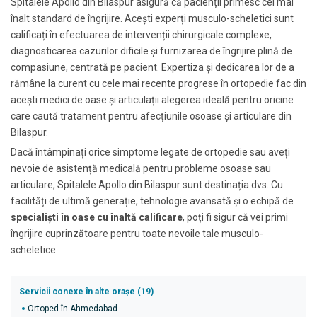
Spitalele Apollo din Bilaspur asigură că pacienții primesc cel mai
înalt standard de îngrijire. Acești experți musculo-scheletici sunt
calificați în efectuarea de intervenții chirurgicale complexe,
diagnosticarea cazurilor dificile și furnizarea de îngrijire plină de
compasiune, centrată pe pacient. Expertiza și dedicarea lor de a
rămâne la curent cu cele mai recente progrese în ortopedie fac din
acești medici de oase și articulații alegerea ideală pentru oricine
care caută tratament pentru afecțiunile osoase și articulare din
Bilaspur.
Dacă întâmpinați orice simptome legate de ortopedie sau aveți
nevoie de asistență medicală pentru probleme osoase sau
articulare, Spitalele Apollo din Bilaspur sunt destinația dvs. Cu
facilități de ultimă generație, tehnologie avansată și o echipă de
specialişti în oase cu înaltă calificare
, poți fi sigur că vei primi
îngrijire cuprinzătoare pentru toate nevoile tale musculo-
scheletice.
Servicii conexe în alte orașe (19)
Ortoped în Ahmedabad