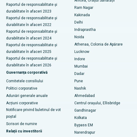
Arilova, Orașul Sănătății
Chirurgie citoreductivă
Raportul de responsabilitate și
Cel mai bun spital din CBD-ul Belapur, Navi Mumbai
Ram Nagar
durabilitate în afaceri 2023
Înlocuire totală de genunchi din ceramică
Kakinada
Raportul de responsabilitate și
Cel mai bun spital din Panchavati, Nashik
Delhi
durabilitate în afaceri 2022
ERCP
Indraprastha
Cel mai bun spital din Secunderabad, Hyderabad
Raportul de responsabilitate și
Noida
durabilitate în afaceri 2024
Cel mai bun spital din Seshadripuram, Bangalore
Athenaa, Colonia de Apărare
Raportul de responsabilitate și
durabilitate în afaceri 2025
Lucknow
Cel mai bun spital din Waltair Main Road, Visakhapatnam
Raportul de responsabilitate și
Indore
durabilitate în afaceri 2026
Mumbai
Cel mai bun spital din Subhash Nagar Road, Karimnagar
Guvernanța corporativă
Dadar
Cel mai bun spital din Managari, Karaikudi
Comitetele consiliului
Pune
Politici corporative
Nashik
Cel mai bun spital din Arepally, Warangal
Adunări generale anuale
Ahmedabad
Acțiuni corporative
Centrul orașului, Ellisbridge
Cel mai bun spital din colonia Arera, Bhopal
Notificare privind buletinul de vot
Gandhinagar
Cel mai bun spital din Jayanagar, Bangalore
poștal
Kolkata
Scrisori de numire
Bypass EM
Cel mai bun spital din KK Nagar, Madurai
Relații cu investitorii
Narendrapur