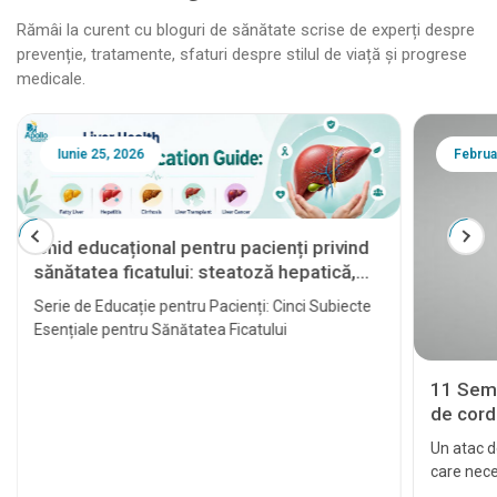
Rămâi la curent cu bloguri de sănătate scrise de experți despre
prevenție, tratamente, sfaturi despre stilul de viață și progrese
medicale.
Iunie 25, 2026
Februa
Ghid educațional pentru pacienți privind
sănătatea ficatului: steatoză hepatică,
hepatită, ciroză, transplant hepatic și
Serie de Educație pentru Pacienți: Cinci Subiecte
cancer hepatic
Esențiale pentru Sănătatea Ficatului
11 Semn
de cord 
Un atac d
care nece
cardiace 