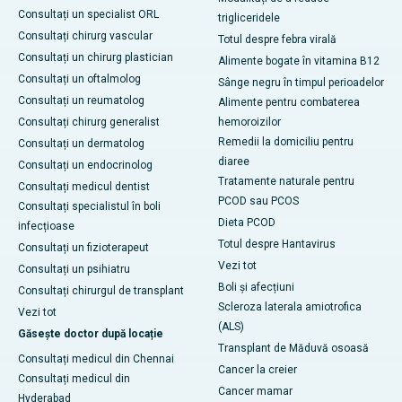
Consultați un specialist ORL
trigliceridele
Consultați chirurg vascular
Totul despre febra virală
Consultați un chirurg plastician
Alimente bogate în vitamina B12
Consultați un oftalmolog
Sânge negru în timpul perioadelor
Consultați un reumatolog
Alimente pentru combaterea
Consultați chirurg generalist
hemoroizilor
Remedii la domiciliu pentru
Consultați un dermatolog
diaree
Consultați un endocrinolog
Tratamente naturale pentru
Consultați medicul dentist
PCOD sau PCOS
Consultați specialistul în boli
Dieta PCOD
infecțioase
Totul despre Hantavirus
Consultați un fizioterapeut
Vezi tot
Consultați un psihiatru
Boli și afecțiuni
Consultați chirurgul de transplant
Scleroza laterala amiotrofica
Vezi tot
(ALS)
Găsește doctor după locație
Transplant de Măduvă osoasă
Consultați medicul din Chennai
Cancer la creier
Consultați medicul din
Cancer mamar
Hyderabad