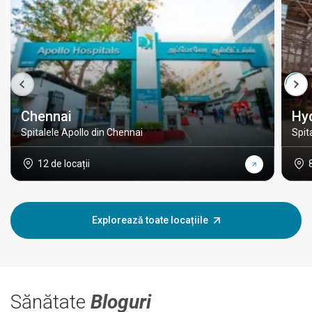
Chennai
Hy
Spitalele Apollo din Chennai
Spit
12 de locații
Explorează toate locațiile
Sănătate
Bloguri