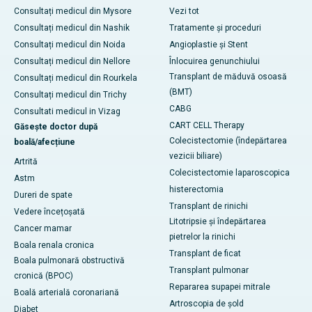
Consultați medicul din Mysore
Vezi tot
Consultați medicul din Nashik
Tratamente și proceduri
Consultați medicul din Noida
Angioplastie și Stent
Consultați medicul din Nellore
Înlocuirea genunchiului
Transplant de măduvă osoasă
Consultați medicul din Rourkela
(BMT)
Consultați medicul din Trichy
CABG
Consultati medicul in Vizag
CART CELL Therapy
Găsește doctor după
Colecistectomie (îndepărtarea
boală/afecțiune
vezicii biliare)
Artrită
Colecistectomie laparoscopica
Astm
histerectomia
Dureri de spate
Transplant de rinichi
Vedere încețoșată
Litotripsie și îndepărtarea
Cancer mamar
pietrelor la rinichi
Boala renala cronica
Transplant de ficat
Boala pulmonară obstructivă
Transplant pulmonar
cronică (BPOC)
Repararea supapei mitrale
Boală arterială coronariană
Artroscopia de șold
Diabet