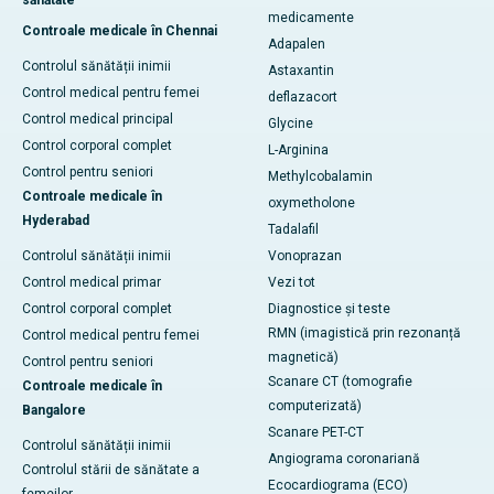
medicamente
Controale medicale în Chennai
Adapalen
Controlul sănătății inimii
Astaxantin
Control medical pentru femei
deflazacort
Control medical principal
Glycine
Control corporal complet
L-Arginina
Control pentru seniori
Methylcobalamin
Controale medicale în
oxymetholone
Hyderabad
Tadalafil
Controlul sănătății inimii
Vonoprazan
Control medical primar
Vezi tot
Control corporal complet
Diagnostice și teste
RMN (imagistică prin rezonanță
Control medical pentru femei
magnetică)
Control pentru seniori
Scanare CT (tomografie
Controale medicale în
computerizată)
Bangalore
Scanare PET-CT
Controlul sănătății inimii
Angiograma coronariană
Controlul stării de sănătate a
Ecocardiograma (ECO)
femeilor