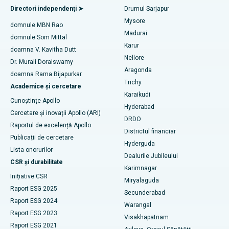
Găsiți un medic generalist
Ablația endometrială
Directori independenți ➤
Drumul Sarjapur
Cel mai bun spital din Bannerghatta Road, Bangalore
Mysore
domnule MBN Rao
Embolizarea arterelor uterine
Madurai
Cel mai bun spital din Unitatea 15, Bhubaneswar
domnule Som Mittal
Găsește un psiholog
Karur
Cistectomia ovariană
doamna V. Kavitha Dutt
Cel mai bun spital din Seepat Road, Bilaspur
Nellore
Dr. Murali Doraiswamy
Breast Cancer Surgery
Aragonda
doamna Rama Bijapurkar
Cel mai bun spital din Ellisbridge, Ahmedabad
Găsiți un chirurg generalist
Trichy
Academice și cercetare
brahiterapie
Karaikudi
Cel mai bun spital din New Delhi
Cunoștințe Apollo
Hyderabad
colonoscopia
Cercetare și inovații Apollo (ARI)
Cel mai bun spital din DRDO, Hyderabad
DRDO
Raportul de excelență Apollo
polipectomie
Districtul financiar
Cel mai bun spital din GS Road, Guwahati
Publicații de cercetare
Hyderguda
Stimularea creierului profund
Lista onorurilor
Dealurile Jubileului
Cel mai bun spital din Hyderguda, Hyderabad
CSR și durabilitate
Karimnagar
Dializa peritoneală
Inițiative CSR
Cel mai bun spital din Vijay Nagar, Indore
Miryalaguda
Raport ESG 2025
Biopsia rinichilor
Secunderabad
Cel mai bun spital din Suryaraopeta Main Road, Kakinada
Raport ESG 2024
Warangal
paratiroidectomia
Raport ESG 2023
Visakhapatnam
Cel mai bun spital din Canal Circular Road, Kolkata
Raport ESG 2021