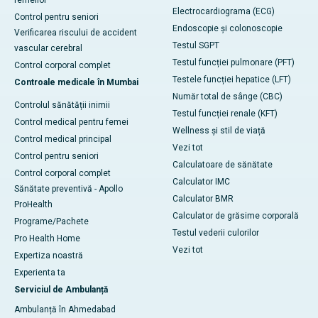
Electrocardiograma (ECG)
Control pentru seniori
Endoscopie și colonoscopie
Verificarea riscului de accident
Testul SGPT
vascular cerebral
Testul funcției pulmonare (PFT)
Control corporal complet
Testele funcției hepatice (LFT)
Controale medicale în Mumbai
Număr total de sânge (CBC)
Controlul sănătății inimii
Testul funcției renale (KFT)
Control medical pentru femei
Wellness și stil de viață
Control medical principal
Vezi tot
Control pentru seniori
Calculatoare de sănătate
Control corporal complet
Calculator IMC
Sănătate preventivă - Apollo
Calculator BMR
ProHealth
Calculator de grăsime corporală
Programe/Pachete
Testul vederii culorilor
Pro Health Home
Vezi tot
Expertiza noastră
Experienta ta
Serviciul de Ambulanță
Ambulanță în Ahmedabad