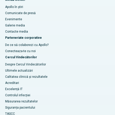
Apollo în știri
Comunicate de presă
Evenimente
Galerie media
Contacte media
Parteneriate corporative
De ce să colaborezi cu Apollo?
Conecteaza-te cu noi
Cercul Vindecătorilor
Despre Cercul Vindecătorilor
Ultimele actualizări
Calitatea clinică și rezultatele
Acreditari
Excelență IT
Controlul infecției
Măsurarea rezultatelor
Siguranța pacientului
TASCC