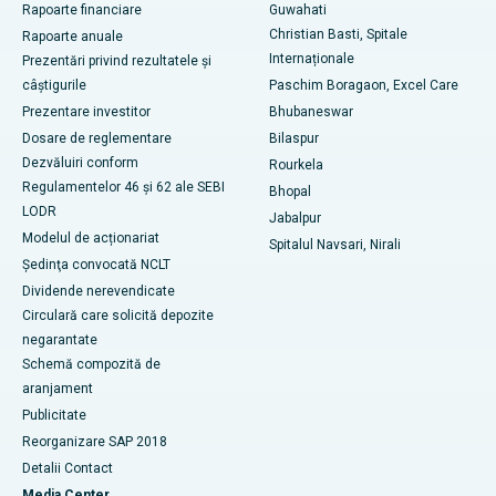
Rapoarte financiare
Guwahati
Cel mai bun spital din Ramji Nagar, Nellore
Christian Basti, Spitale
Rapoarte anuale
Cel mai bun spital din sectorul 19, Rourkela
Internaționale
Prezentări privind rezultatele și
câștigurile
Paschim Boragaon, Excel Care
Cel mai bun spital din Swargate, Pune
Prezentare investitor
Bhubaneswar
Dosare de reglementare
Bilaspur
Cel mai bun spital de cancer pentru femei din sudul Delhi
Dezvăluiri conform
Rourkela
Regulamentelor 46 și 62 ale SEBI
Bhopal
LODR
Jabalpur
Modelul de acționariat
Spitalul Navsari, Nirali
Şedinţa convocată NCLT
Dividende nerevendicate
Circulară care solicită depozite
negarantate
Schemă compozită de
aranjament
Publicitate
Reorganizare SAP 2018
Detalii Contact
Media Center