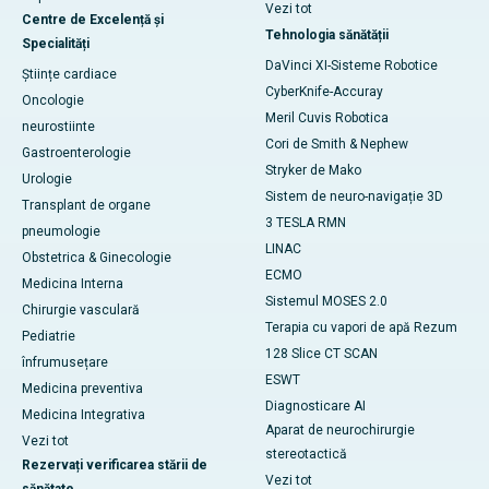
Vezi tot
Centre de Excelență și
Tehnologia sănătății
Specialități
DaVinci XI-Sisteme Robotice
Științe cardiace
CyberKnife-Accuray
Oncologie
Meril Cuvis Robotica
neurostiinte
Cori de Smith & Nephew
Gastroenterologie
Stryker de Mako
Urologie
Sistem de neuro-navigație 3D
Transplant de organe
3 TESLA RMN
pneumologie
LINAC
Obstetrica & Ginecologie
ECMO
Medicina Interna
Sistemul MOSES 2.0
Chirurgie vasculară
Terapia cu vapori de apă Rezum
Pediatrie
128 Slice CT SCAN
înfrumusețare
ESWT
Medicina preventiva
Diagnosticare AI
Medicina Integrativa
Aparat de neurochirurgie
Vezi tot
stereotactică
Rezervați verificarea stării de
Vezi tot
sănătate