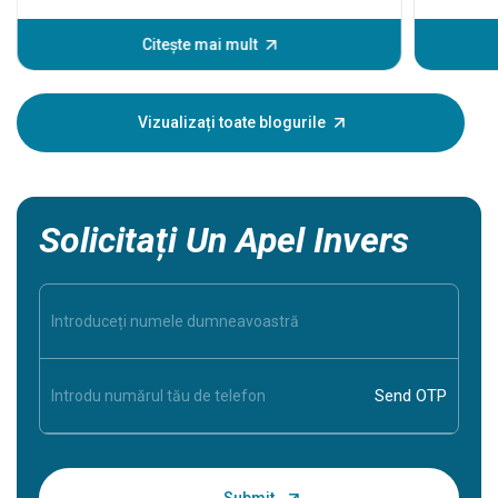
tratat la 
eveniment
Citește mai mult
unele sem
Înțeleger
dumneavoa
Vizualizați toate blogurile
în siguran
Solicitați Un Apel Invers