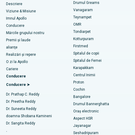
Găsește dentist
Drumul Greams
Descriere
Sleeve Gastrectomie
Vanagaram
Cel mai bun centru cardiac din Thousand Lights, Chennai
Viziune & Misiune
Teynampet
Chirurgie Lasik
Imnul Apollo
Cel mai bun spital din Jubilee Hills, Hyderabad
Găsiți servicii pediatrice
OMR
Conducere
Rinoplastie
Tondiarpet
Mărcile grupului nostru
Cel mai bun spital din Tondiarpet, Chennai
Kotturpuram
Premii și laude
Liposucție
Firstmed
Găsește un dermatolog
Cel mai bun spital din Kotturpuram, Chennai
alianţe
Spitalul de copii
Angiograma coronariană
Realizări și repere
Cel mai bun spital din Kovai Road, Karur
Spitalul de Femei
O zi la Apollo
Înlocuirea supapei aortice transcatheter
Karapakkam
Găsește un urolog
Cariere
Cel mai bun spital din Karapakkam, Chennai
Centrul Inimii
Conducere
Repararea valvei MitraClip
Proton
Cel mai bun spital din Arilova, Vizag
Conducere ➤
Cochin
Chirurgie cardiacă minim invazivă
Găsește diabetolog
Dr. Prathap C. Reddy
Cel mai bun spital din Kanpur Road, Lucknow
Bangalore
Dr. Preetha Reddy
Ablația cu cateter
Drumul Bannerghatta
Cel mai bun spital din Sectorul 26, Noida
Dr. Suneeta Reddy
Oraș electronic
Găsește un ginecolog
Chirurgie de reconstrucție a LCA
doamna Shobana Kamineni
Aspect HSR
Cel mai bun spital din Gandhinagar, Ahmedabad
Dr. Sangita Reddy
Jayanagar
Înlocuirea umerilor înapoi
.
Cel mai bun spital din Aragonda, Andhra Pradesh
Seshadripuram