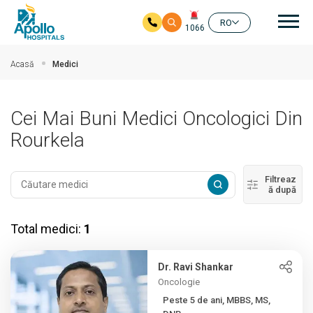
Nav
RO
1066
Salt la conținutul principal
Acasă
Medici
Cei Mai Buni Medici Oncologici Din
Rourkela
Filtreaz
ă după
Total medici:
1
Dr. Ravi Shankar
Oncologie
Peste 5 de ani, MBBS, MS,