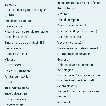
Înlocuirea totală a șoldului (THR)
Epilepsie
Proton Terapia
Boala de reflux gastroesofagian
Vezi tot
(GERD)
Ghid de simptome
Insuficienta cardiaca
Durere toracică acută
Hernie de disc
Hemoptizie (tușirea cu sânge)
Hipertensiune arterială (tensiune
arterială ridicată)
Urinarea excesivă
Sindromul de colon iritabil (IBS)
Vedere încețoșată
Pietre la rinichi
Paralizie sau amorțeală severă
Cancer pulmonar
Limfadenopatie cervicală
Migrenă
Esoforia
Cefalee severă cu simptome
PCOD/PCOS
neurologice
Boala lui Parkinson
Umflare severă a picioarelor sau
Artrita reumatoida
tromboză venoasă profundă
Cursă
Sclera albastră
Tulburări tiroidiene
Sângerări gastrointestinale sau
Tuberculoza (TB)
necontrolate
Colita ulcerativa
Icter adult
Hepatita virala