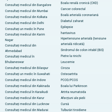
Boala renală cronică (CKD)
Consultați medicul din Bangalore
Cancer colorectal
Consultați medicul din Mumbai
Boală arterială coronariană
Consultați medicul din Kolkata
Diabetul zaharat
Consultați medicul din Delhi
Epilepsie
Consultați un medic în Pune
hantavirus
Consultați medicul din Karim
Hipertensiune arterială (tensiune
Nagar
arterială ridicată)
Consultați medicul din
Sindromul de colon iritabil (IBS)
Ahmedabad
Pietre la rinichi
Consultați medicul în
Bhubaneswar
Leucemie
Consultați medicul din Bilaspur
Ciroza
Consultați un medic în Guwahati
Osteoartrita
Consultați medicul din Indore
PCOD/PCOS
Consultați medicul din Kakinada
Boala lui Parkinson
Consultați medicul în Karaikudi
Artrita reumatoida
Consultați medicul din Karur
Afecțiuni ale pielii
Consultați medicul din Lucknow
Cursă
Consultați medicul din Madurai
Tulburări tiroidiene