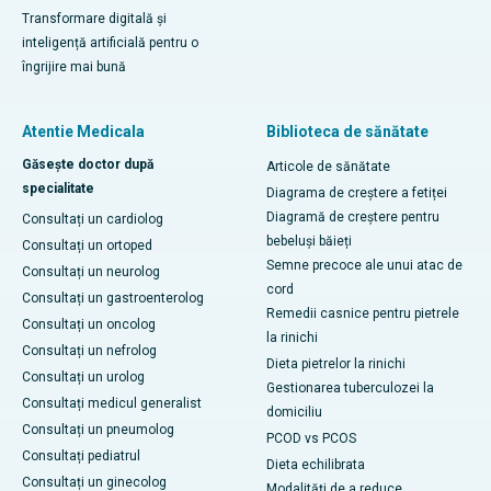
Transformare digitală și
inteligență artificială pentru o
îngrijire mai bună
Atentie Medicala
Biblioteca de sănătate
Găsește doctor după
Articole de sănătate
specialitate
Diagrama de creștere a fetiței
Diagramă de creștere pentru
Consultați un cardiolog
bebeluși băieți
Consultați un ortoped
Semne precoce ale unui atac de
Consultați un neurolog
cord
Consultați un gastroenterolog
Remedii casnice pentru pietrele
Consultați un oncolog
la rinichi
Consultați un nefrolog
Dieta pietrelor la rinichi
Consultați un urolog
Gestionarea tuberculozei la
Consultați medicul generalist
domiciliu
Consultați un pneumolog
PCOD vs PCOS
Consultați pediatrul
Dieta echilibrata
Consultați un ginecolog
Modalități de a reduce