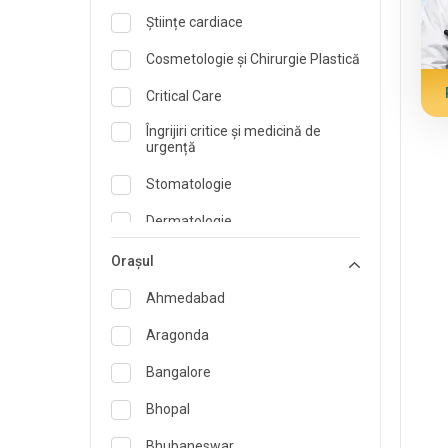
Științe cardiace
Cosmetologie și Chirurgie Plastică
Critical Care
Îngrijiri critice și medicină de
urgență
Stomatologie
Dermatologie
Dietetician și Nutriționist
Orașul
Medicina de urgenta
Ahmedabad
Endocrinologie și îngrijire a
Aragonda
diabetului
Bangalore
ORL
Bhopal
Specialist în Medicină de Familie
Bhubaneswar