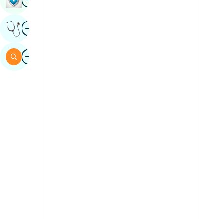
Sindhi
Imagine
Obțineți Opinia Unui Expert
Spaniolă
Swahili
Imagine
Căutare
tamil
telugu
Tuli
urdu