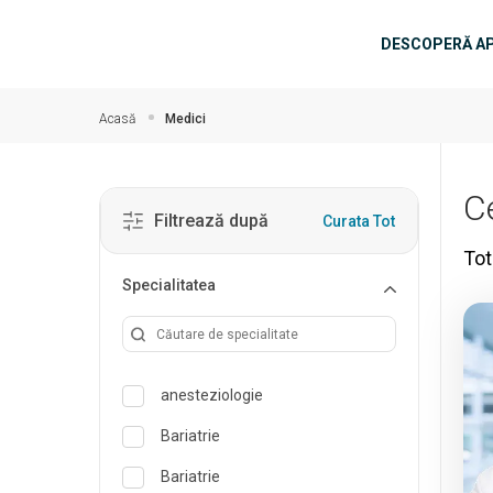
Salt la conținutul principal
Navigar
DESCOPERĂ A
Acasă
Medici
C
Filtrează după
Curata Tot
Tot
Specialitatea
anesteziologie
Bariatrie
Bariatrie