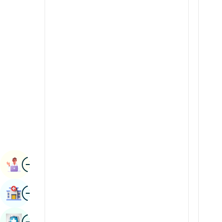
Radiologie și imagistică
kannada
Științe renale
Kashmir
Reumatologie și imunologie
Konkani
Robotic Chirurgie
malayalam
Transplanturile
manipuri
Urologie
marathi
Chirurgie vasculară
Nepal / Nepaleză
Odia / Oriya
Imagine
persană
Rezervarea Numirii
Punjabi
Imagine
Găsește Spital
Rajasthani
Rusă
Imagine
Rezervați Un Control De Sănătate