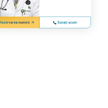
Rezervarea numirii
Sunați acum