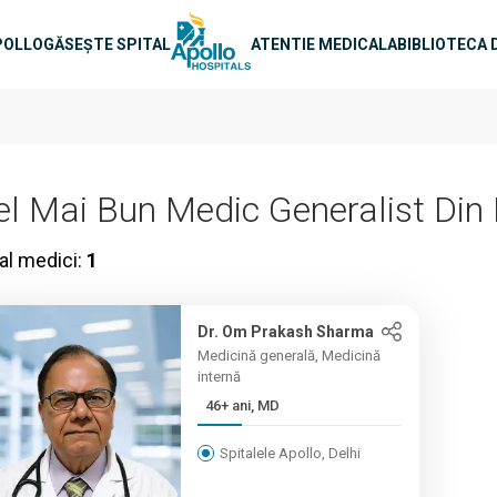
e principală
POLLO
GĂSEȘTE SPITAL
ATENTIE MEDICALA
BIBLIOTECA 
el Mai Bun Medic Generalist Din 
al medici:
1
Dr. Om Prakash Sharma
Medicină generală, Medicină
internă
46+ ani, MD
Spitalele Apollo, Delhi