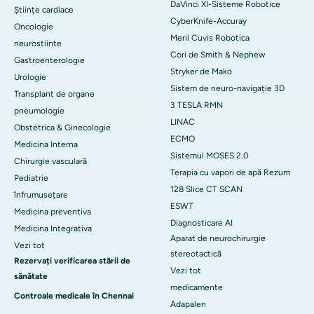
DaVinci XI-Sisteme Robotice
Științe cardiace
CyberKnife-Accuray
Oncologie
Meril Cuvis Robotica
neurostiinte
Cori de Smith & Nephew
Gastroenterologie
Stryker de Mako
Urologie
Sistem de neuro-navigație 3D
Transplant de organe
3 TESLA RMN
pneumologie
LINAC
Obstetrica & Ginecologie
ECMO
Medicina Interna
Sistemul MOSES 2.0
Chirurgie vasculară
Terapia cu vapori de apă Rezum
Pediatrie
128 Slice CT SCAN
înfrumusețare
ESWT
Medicina preventiva
Diagnosticare AI
Medicina Integrativa
Aparat de neurochirurgie
Vezi tot
stereotactică
Rezervați verificarea stării de
Vezi tot
sănătate
medicamente
Controale medicale în Chennai
Adapalen