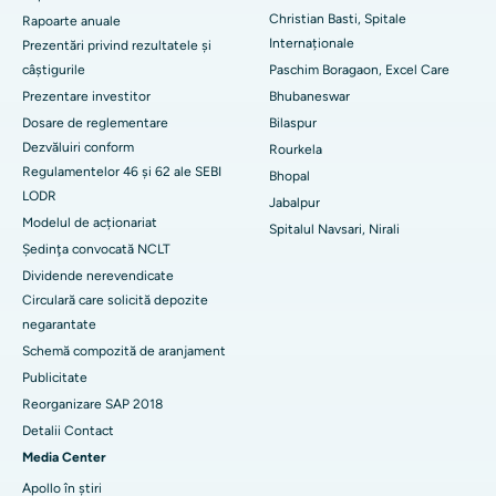
Christian Basti, Spitale
Rapoarte anuale
Cel mai bun spital din sectorul 19, Rourkela
Internaționale
Prezentări privind rezultatele și
câștigurile
Paschim Boragaon, Excel Care
Cel mai bun spital din Swargate, Pune
Prezentare investitor
Bhubaneswar
Dosare de reglementare
Bilaspur
Cel mai bun spital de cancer pentru femei din sudul Delhi
Dezvăluiri conform
Rourkela
Regulamentelor 46 și 62 ale SEBI
Bhopal
LODR
Jabalpur
Modelul de acționariat
Spitalul Navsari, Nirali
Şedinţa convocată NCLT
Dividende nerevendicate
Circulară care solicită depozite
negarantate
Schemă compozită de aranjament
Publicitate
Reorganizare SAP 2018
Detalii Contact
Media Center
Apollo în știri