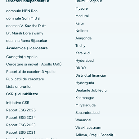
Directori independenți ➤
Drumul Sarjapur
Cel mai bun spital din Bannerghatta Road, Bangalore
Mysore
Embolizarea arterelor uterine
domnule MBN Rao
Cel mai bun spital din Unitatea 15, Bhubaneswar
Madurai
Găsește un psiholog
domnule Som Mittal
Cistectomia ovariană
Karur
doamna V. Kavitha Dutt
Cel mai bun spital din Seepat Road, Bilaspur
Nellore
Dr. Murali Doraiswamy
Breast Cancer Surgery
Aragonda
Cel mai bun spital din Ellisbridge, Ahmedabad
doamna Rama Bijapurkar
Găsiți un chirurg generalist
Trichy
brahiterapie
Academice și cercetare
Cel mai bun spital din New Delhi
Karaikudi
Cunoștințe Apollo
colonoscopia
Hyderabad
Cercetare și inovații Apollo (ARI)
Cel mai bun spital din DRDO, Hyderabad
DRDO
Raportul de excelență Apollo
polipectomie
Districtul financiar
Cel mai bun spital din GS Road, Guwahati
Publicații de cercetare
Hyderguda
Stimularea creierului profund
Lista onorurilor
Cel mai bun spital din Hyderguda, Hyderabad
Dealurile Jubileului
CSR și durabilitate
Dializa peritoneală
Karimnagar
Cel mai bun spital din Vijay Nagar, Indore
Inițiative CSR
Miryalaguda
Biopsia rinichilor
Raport ESG 2025
Secunderabad
Cel mai bun spital din Suryaraopeta Main Road, Kakinada
Raport ESG 2024
Warangal
paratiroidectomia
Raport ESG 2023
Cel mai bun spital din Canal Circular Road, Kolkata
Visakhapatnam
Raport ESG 2021
Chirurgie citoreductivă
Arilova, Orașul Sănătății