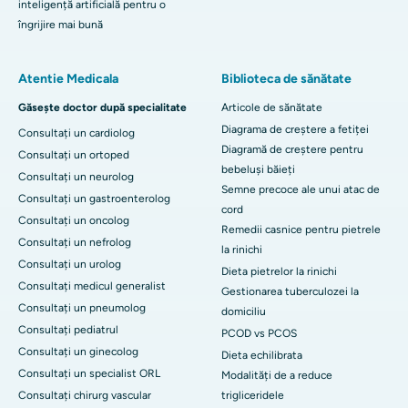
inteligență artificială pentru o
îngrijire mai bună
Atentie Medicala
Biblioteca de sănătate
Găsește doctor după specialitate
Articole de sănătate
Diagrama de creștere a fetiței
Consultați un cardiolog
Diagramă de creștere pentru
Consultați un ortoped
bebeluși băieți
Consultați un neurolog
Semne precoce ale unui atac de
Consultați un gastroenterolog
cord
Consultați un oncolog
Remedii casnice pentru pietrele
Consultați un nefrolog
la rinichi
Consultați un urolog
Dieta pietrelor la rinichi
Consultați medicul generalist
Gestionarea tuberculozei la
Consultați un pneumolog
domiciliu
Consultați pediatrul
PCOD vs PCOS
Consultați un ginecolog
Dieta echilibrata
Consultați un specialist ORL
Modalități de a reduce
Consultați chirurg vascular
trigliceridele