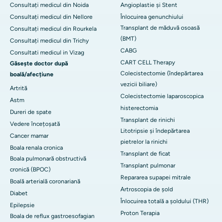
Consultați medicul din Noida
Angioplastie și Stent
Consultați medicul din Nellore
Înlocuirea genunchiului
Transplant de măduvă osoasă
Consultați medicul din Rourkela
(BMT)
Consultați medicul din Trichy
CABG
Consultati medicul in Vizag
CART CELL Therapy
Găsește doctor după
Colecistectomie (îndepărtarea
boală/afecțiune
vezicii biliare)
Artrită
Colecistectomie laparoscopica
Astm
histerectomia
Dureri de spate
Transplant de rinichi
Vedere încețoșată
Litotripsie și îndepărtarea
Cancer mamar
pietrelor la rinichi
Boala renala cronica
Transplant de ficat
Boala pulmonară obstructivă
Transplant pulmonar
cronică (BPOC)
Repararea supapei mitrale
Boală arterială coronariană
Artroscopia de șold
Diabet
Înlocuirea totală a șoldului (THR)
Epilepsie
Proton Terapia
Boala de reflux gastroesofagian