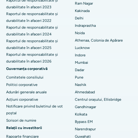
Raportul de responsabilitate și
Cel mai bun spital din CBD-ul Belapur, Navi Mumbai
Ram Nagar
durabilitate în afaceri 2023
Înlocuire totală de genunchi din ceramică
Kakinada
Cel mai bun spital din Panchavati, Nashik
Raportul de responsabilitate și
Delhi
ERCP
durabilitate în afaceri 2022
Cel mai bun spital din Secunderabad, Hyderabad
Indraprastha
Raportul de responsabilitate și
Noida
durabilitate în afaceri 2024
Cel mai bun spital din Seshadripuram, Bangalore
Athenaa, Colonia de Apărare
Raportul de responsabilitate și
durabilitate în afaceri 2025
Lucknow
Cel mai bun spital din Waltair Main Road, Visakhapatnam
Raportul de responsabilitate și
Indore
durabilitate în afaceri 2026
Cel mai bun spital din Subhash Nagar Road, Karimnagar
Mumbai
Guvernanța corporativă
Dadar
Cel mai bun spital din Managari, Karaikudi
Comitetele consiliului
Pune
Politici corporative
Nashik
Cel mai bun spital din Arepally, Warangal
Adunări generale anuale
Ahmedabad
Cel mai bun spital din colonia Arera, Bhopal
Acțiuni corporative
Centrul orașului, Ellisbridge
Notificare privind buletinul de vot
Gandhinagar
Cel mai bun spital din Jayanagar, Bangalore
poștal
Kolkata
Scrisori de numire
Bypass EM
Cel mai bun spital din KK Nagar, Madurai
Relații cu investitorii
Narendrapur
Cel mai bun spital din Ramji Nagar, Nellore
Rapoarte financiare
Guwahati