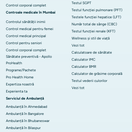
Testul SGPT
Control corporal complet
Testul funcției pulmonare (PFT)
Controale medicale în Mumbai
Testele funcției hepatice (LFT)
Controlul sănătății inimii
Număr total de sânge (CBC)
Control medical pentru femei
Testul funcției renale (KFT)
Control medical principal
Wellness și stil de viață
Control pentru seniori
Vezi tot
Control corporal complet
Calculatoare de sănătate
Sănătate preventivă - Apollo
Calculator IMC
ProHealth
Calculator BMR
Programe/Pachete
Calculator de grăsime corporală
Pro Health Home
Testul vederii culorilor
Expertiza noastră
Vezi tot
Experienta ta
Serviciul de Ambulanță
Ambulanță în Ahmedabad
Ambulanță în Bangalore
Ambulanță în Bhubaneswar
Ambulanță în Bilaspur