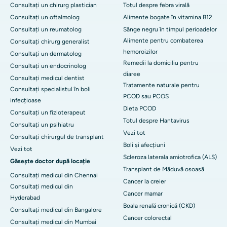
Consultați un chirurg plastician
Totul despre febra virală
Consultați un oftalmolog
Alimente bogate în vitamina B12
Consultați un reumatolog
Sânge negru în timpul perioadelor
Alimente pentru combaterea
Consultați chirurg generalist
hemoroizilor
Consultați un dermatolog
Remedii la domiciliu pentru
Consultați un endocrinolog
diaree
Consultați medicul dentist
Tratamente naturale pentru
Consultați specialistul în boli
PCOD sau PCOS
infecțioase
Dieta PCOD
Consultați un fizioterapeut
Totul despre Hantavirus
Consultați un psihiatru
Vezi tot
Consultați chirurgul de transplant
Boli și afecțiuni
Vezi tot
Scleroza laterala amiotrofica (ALS)
Găsește doctor după locație
Transplant de Măduvă osoasă
Consultați medicul din Chennai
Cancer la creier
Consultați medicul din
Cancer mamar
Hyderabad
Boala renală cronică (CKD)
Consultați medicul din Bangalore
Cancer colorectal
Consultați medicul din Mumbai