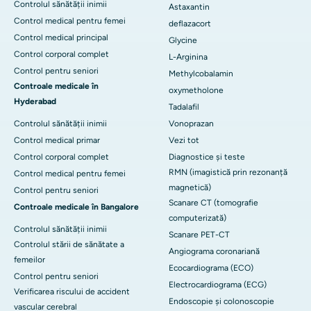
Controlul sănătății inimii
Astaxantin
Control medical pentru femei
deflazacort
Control medical principal
Glycine
Control corporal complet
L-Arginina
Control pentru seniori
Methylcobalamin
Controale medicale în
oxymetholone
Hyderabad
Tadalafil
Controlul sănătății inimii
Vonoprazan
Control medical primar
Vezi tot
Control corporal complet
Diagnostice și teste
RMN (imagistică prin rezonanță
Control medical pentru femei
magnetică)
Control pentru seniori
Scanare CT (tomografie
Controale medicale în Bangalore
computerizată)
Controlul sănătății inimii
Scanare PET-CT
Controlul stării de sănătate a
Angiograma coronariană
femeilor
Ecocardiograma (ECO)
Control pentru seniori
Electrocardiograma (ECG)
Verificarea riscului de accident
Endoscopie și colonoscopie
vascular cerebral