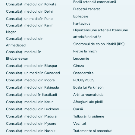
Boală arterială coronariană
Consultați medicul din Kolkata
Diabetul zaharat
Consultați medicul din Delhi
Epilepsie
Consultați un medic în Pune
hantavirus
Consultați medicul din Karim
Hipertensiune arterială (tensiune
Nagar
arterială ridicată)
Consultați medicul din
Sindromul de colon iritabil (IBS)
Ahmedabad
Pietre la rinichi
Consultați medicul în
Bhubaneswar
Leucemie
Consultați medicul din Bilaspur
Ciroza
Consultați un medic în Guwahati
Osteoartrita
Consultați medicul din Indore
PCOD/PCOS
Consultați medicul din Kakinada
Boala lui Parkinson
Consultați medicul în Karaikudi
Artrita reumatoida
Consultați medicul din Karur
Afecțiuni ale pielii
Consultați medicul din Lucknow
Cursă
Consultați medicul din Madurai
Tulburări tiroidiene
Consultați medicul din Mysore
Vezi tot
Consultați medicul din Nashik
Tratamente și proceduri