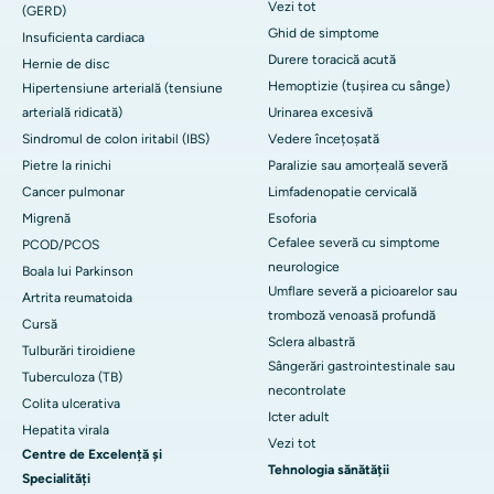
Vezi tot
(GERD)
Ghid de simptome
Insuficienta cardiaca
Durere toracică acută
Hernie de disc
Hemoptizie (tușirea cu sânge)
Hipertensiune arterială (tensiune
arterială ridicată)
Urinarea excesivă
Sindromul de colon iritabil (IBS)
Vedere încețoșată
Pietre la rinichi
Paralizie sau amorțeală severă
Cancer pulmonar
Limfadenopatie cervicală
Migrenă
Esoforia
Cefalee severă cu simptome
PCOD/PCOS
neurologice
Boala lui Parkinson
Umflare severă a picioarelor sau
Artrita reumatoida
tromboză venoasă profundă
Cursă
Sclera albastră
Tulburări tiroidiene
Sângerări gastrointestinale sau
Tuberculoza (TB)
necontrolate
Colita ulcerativa
Icter adult
Hepatita virala
Vezi tot
Centre de Excelență și
Tehnologia sănătății
Specialități