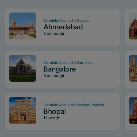
Imagine
Ima
Spitalele Apollo din Gujarat
Ahmedabad
2 de locații
Imagine
Ima
Spitalele Apollo din Karnataka
Bangalore
5 de locații
Imagine
Ima
Spitalele Apollo din Madhya Pradesh
Bhopal
1 Locație