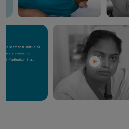
 în curând
iza ta a
ătorii.
 și am fost sfătuit să
erși medici, un
 Madhurkar. El a
FE), o procedură
lar și m-am simțit în
 să lucrez a doua zi,
omie. Mama mea a avut
e sănătoasă și în formă.
a schimbat viața,
rurgie.