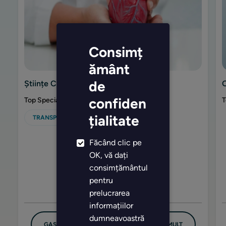
Consimț
ământ
de
Științe Cardiace
confiden
Top Specialități Și Proceduri
T
țialitate
TRANSPLANT DE INIMĂ
Făcând clic pe
OK, vă dați
consimțământul
pentru
prelucrarea
informațiilor
dumneavoastră
GASESTI DOCTOR
EXPLORAŢI MAI MULT