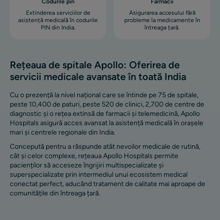
Codurile pin
Farmacii
Extinderea serviciilor de
Asigurarea accesului fără
asistență medicală în codurile
probleme la medicamente în
PIN din India.
întreaga țară.
Rețeaua de spitale Apollo: Oferirea de
servicii medicale avansate în toată India
Cu o prezență la nivel național care se întinde pe 75 de spitale,
peste 10,400 de paturi, peste 520 de clinici, 2,700 de centre de
diagnostic și o rețea extinsă de farmacii și telemedicină, Apollo
Hospitals asigură acces avansat la asistență medicală în orașele
mari și centrele regionale din India.
Concepută pentru a răspunde atât nevoilor medicale de rutină,
cât și celor complexe, rețeaua Apollo Hospitals permite
pacienților să acceseze îngrijiri multispecializate și
superspecializate prin intermediul unui ecosistem medical
conectat perfect, aducând tratament de calitate mai aproape de
comunitățile din întreaga țară.