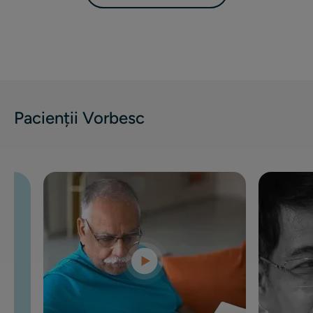
Pacienții Vorbesc
rea
tomiei
rii mele
nca. În
sunt