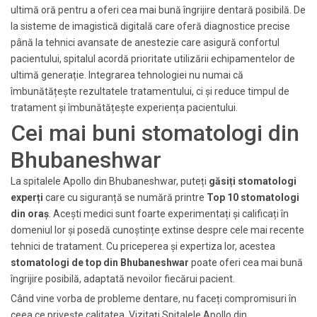
ultimă oră pentru a oferi cea mai bună îngrijire dentară posibilă. De
la sisteme de imagistică digitală care oferă diagnostice precise
până la tehnici avansate de anestezie care asigură confortul
pacientului, spitalul acordă prioritate utilizării echipamentelor de
ultimă generație. Integrarea tehnologiei nu numai că
îmbunătățește rezultatele tratamentului, ci și reduce timpul de
tratament și îmbunătățește experiența pacientului.
Cei mai buni stomatologi din
Bhubaneshwar
La spitalele Apollo din Bhubaneshwar, puteți
găsiți stomatologi
experți
care cu siguranță se numără printre
Top 10 stomatologi
din oraș
. Acești medici sunt foarte experimentați și calificați în
domeniul lor și posedă cunoștințe extinse despre cele mai recente
tehnici de tratament. Cu priceperea și expertiza lor, acestea
stomatologi de top din Bhubaneshwar
poate oferi cea mai bună
îngrijire posibilă, adaptată nevoilor fiecărui pacient.
Când vine vorba de probleme dentare, nu faceți compromisuri în
ceea ce privește calitatea. Vizitați Spitalele Apollo din