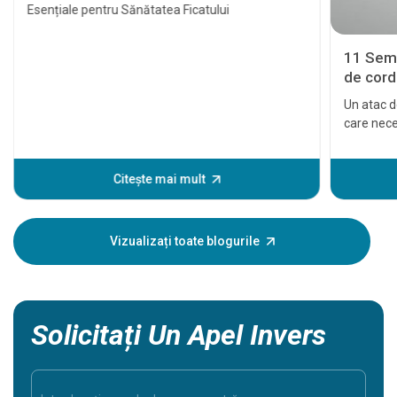
cancer hepatic
Esențiale pentru Sănătatea Ficatului
11 Semn
de cord 
Un atac d
care nece
cardiace 
tratat la 
eveniment
Citește mai mult
unele sem
Înțeleger
dumneavoa
Vizualizați toate blogurile
în siguran
Solicitați Un Apel Invers