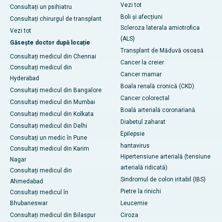
Vezi tot
Consultați un psihiatru
Boli și afecțiuni
Consultați chirurgul de transplant
Scleroza laterala amiotrofica
Vezi tot
(ALS)
Găsește doctor după locație
Transplant de Măduvă osoasă
Consultați medicul din Chennai
Cancer la creier
Consultați medicul din
Cancer mamar
Hyderabad
Boala renală cronică (CKD)
Consultați medicul din Bangalore
Cancer colorectal
Consultați medicul din Mumbai
Boală arterială coronariană
Consultați medicul din Kolkata
Diabetul zaharat
Consultați medicul din Delhi
Epilepsie
Consultați un medic în Pune
hantavirus
Consultați medicul din Karim
Hipertensiune arterială (tensiune
Nagar
arterială ridicată)
Consultați medicul din
Sindromul de colon iritabil (IBS)
Ahmedabad
Pietre la rinichi
Consultați medicul în
Bhubaneswar
Leucemie
Consultați medicul din Bilaspur
Ciroza