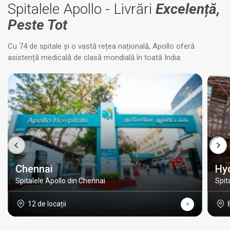
Spitalele Apollo - Livrări
Excelență,
Peste Tot
Cu 74 de spitale și o vastă rețea națională, Apollo oferă
asistență medicală de clasă mondială în toată India.
Chennai
Hy
Spitalele Apollo din Chennai
Spit
12 de locații