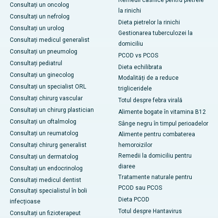
Consultați un oncolog
la rinichi
Consultați un nefrolog
Dieta pietrelor la rinichi
Consultați un urolog
Gestionarea tuberculozei la
Consultați medicul generalist
domiciliu
Consultați un pneumolog
PCOD vs PCOS
Consultați pediatrul
Dieta echilibrata
Consultați un ginecolog
Modalități de a reduce
Consultați un specialist ORL
trigliceridele
Consultați chirurg vascular
Totul despre febra virală
Consultați un chirurg plastician
Alimente bogate în vitamina B12
Consultați un oftalmolog
Sânge negru în timpul perioadelor
Consultați un reumatolog
Alimente pentru combaterea
Consultați chirurg generalist
hemoroizilor
Remedii la domiciliu pentru
Consultați un dermatolog
diaree
Consultați un endocrinolog
Tratamente naturale pentru
Consultați medicul dentist
PCOD sau PCOS
Consultați specialistul în boli
Dieta PCOD
infecțioase
Totul despre Hantavirus
Consultați un fizioterapeut