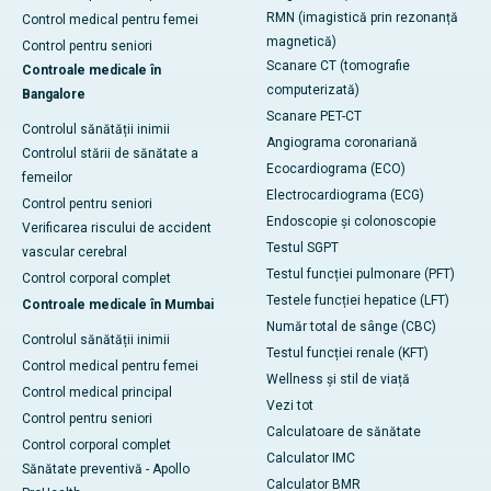
RMN (imagistică prin rezonanță
Control medical pentru femei
magnetică)
Control pentru seniori
Scanare CT (tomografie
Controale medicale în
computerizată)
Bangalore
Scanare PET-CT
Controlul sănătății inimii
Angiograma coronariană
Controlul stării de sănătate a
Ecocardiograma (ECO)
femeilor
Electrocardiograma (ECG)
Control pentru seniori
Endoscopie și colonoscopie
Verificarea riscului de accident
Testul SGPT
vascular cerebral
Testul funcției pulmonare (PFT)
Control corporal complet
Testele funcției hepatice (LFT)
Controale medicale în Mumbai
Număr total de sânge (CBC)
Controlul sănătății inimii
Testul funcției renale (KFT)
Control medical pentru femei
Wellness și stil de viață
Control medical principal
Vezi tot
Control pentru seniori
Calculatoare de sănătate
Control corporal complet
Calculator IMC
Sănătate preventivă - Apollo
Calculator BMR