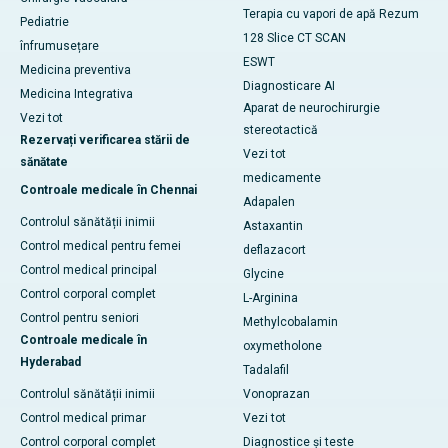
Terapia cu vapori de apă Rezum
Pediatrie
128 Slice CT SCAN
înfrumusețare
ESWT
Medicina preventiva
Diagnosticare AI
Medicina Integrativa
Aparat de neurochirurgie
Vezi tot
stereotactică
Rezervați verificarea stării de
Vezi tot
sănătate
medicamente
Controale medicale în Chennai
Adapalen
Controlul sănătății inimii
Astaxantin
Control medical pentru femei
deflazacort
Control medical principal
Glycine
Control corporal complet
L-Arginina
Control pentru seniori
Methylcobalamin
Controale medicale în
oxymetholone
Hyderabad
Tadalafil
Controlul sănătății inimii
Vonoprazan
Control medical primar
Vezi tot
Control corporal complet
Diagnostice și teste