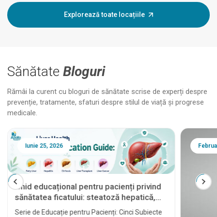
Explorează toate locațiile
Sănătate
Bloguri
Rămâi la curent cu bloguri de sănătate scrise de experți despre
prevenție, tratamente, sfaturi despre stilul de viață și progrese
medicale.
Iunie 25, 2026
Februa
Ghid educațional pentru pacienți privind
sănătatea ficatului: steatoză hepatică,
hepatită, ciroză, transplant hepatic și
Serie de Educație pentru Pacienți: Cinci Subiecte