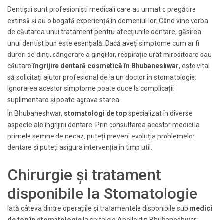
Dentiștii sunt profesioniști medicali care au urmat o pregătire
extinsă și au o bogată experiență în domeniul lor. Când vine vorba
de căutarea unui tratament pentru afecțiunile dentare, găsirea
unui dentist bun este esențială. Dacă aveți simptome cum ar fi
dureri de dinți, sângerare a gingiilor, respirație urât mirositoare sau
căutare
îngrijire dentară cosmetică în Bhubaneshwar
, este vital
să solicitați ajutor profesional de la un doctor în stomatologie.
Ignorarea acestor simptome poate duce la complicații
suplimentare și poate agrava starea.
În Bhubaneshwar,
stomatologi de top
specializat în diverse
aspecte ale îngrijirii dentare. Prin consultarea acestor medici la
primele semne de necaz, puteți preveni evoluția problemelor
dentare și puteți asigura intervenția în timp util.
Chirurgie și tratament
disponibile la Stomatologie
Iată câteva dintre operațiile și tratamentele disponibile sub
medici
de top în stomatologie
la spitalele Apollo din Bhubaneshwar: