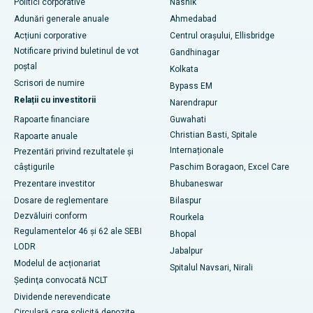
Politici corporative
Nashik
Cel mai bun spital din Arepally, Warangal
Adunări generale anuale
Ahmedabad
Acțiuni corporative
Centrul orașului, Ellisbridge
Cel mai bun spital din colonia Arera, Bhopal
Notificare privind buletinul de vot
Gandhinagar
Cel mai bun spital din Jayanagar, Bangalore
poștal
Kolkata
Scrisori de numire
Bypass EM
Cel mai bun spital din KK Nagar, Madurai
Relații cu investitorii
Narendrapur
Rapoarte financiare
Guwahati
Cel mai bun spital din Ramji Nagar, Nellore
Christian Basti, Spitale
Rapoarte anuale
Cel mai bun spital din sectorul 19, Rourkela
Internaționale
Prezentări privind rezultatele și
câștigurile
Paschim Boragaon, Excel Care
Cel mai bun spital din Swargate, Pune
Prezentare investitor
Bhubaneswar
Dosare de reglementare
Bilaspur
Cel mai bun spital de cancer pentru femei din sudul Delhi
Dezvăluiri conform
Rourkela
Regulamentelor 46 și 62 ale SEBI
Bhopal
LODR
Jabalpur
Modelul de acționariat
Spitalul Navsari, Nirali
Şedinţa convocată NCLT
Dividende nerevendicate
Circulară care solicită depozite