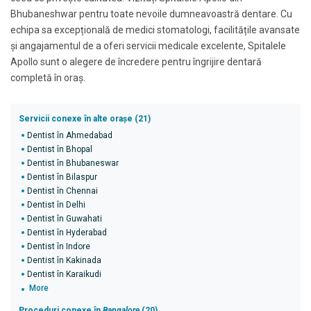
Bhubaneshwar pentru toate nevoile dumneavoastră dentare. Cu
echipa sa excepțională de medici stomatologi, facilitățile avansate
și angajamentul de a oferi servicii medicale excelente, Spitalele
Apollo sunt o alegere de încredere pentru îngrijire dentară
completă în oraș.
Servicii conexe în alte orașe (21)
Dentist în Ahmedabad
Dentist în Bhopal
Dentist în Bhubaneswar
Dentist în Bilaspur
Dentist în Chennai
Dentist în Delhi
Dentist în Guwahati
Dentist în Hyderabad
Dentist în Indore
Dentist în Kakinada
Dentist în Karaikudi
More
Proceduri conexe în
Bangalore
(20)