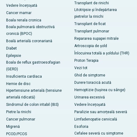
Transplant de rinichi
Vedere încețoșată
Litotripsie și îndepărtarea
Cancer mamar
pietrelor la rinichi
Boala renala cronica
Transplant de ficat
Boala pulmonară obstructivă
Transplant pulmonar
cronică (BPOC)
Repararea supapei mitrale
Boală arterială coronariană
Artroscopia de șold
Diabet
Înlocuirea totală a șoldului (THR)
Epilepsie
Proton Terapia
Boala de reflux gastroesofagian
Vezi tot
(GERD)
Ghid de simptome
Insuficienta cardiaca
Durere toracică acută
Hernie de disc
Hemoptizie (tușirea cu sânge)
Hipertensiune arterială (tensiune
arterială ridicată)
Urinarea excesivă
Sindromul de colon iritabil (IBS)
Vedere încețoșată
Pietre la rinichi
Paralizie sau amorțeală severă
Cancer pulmonar
Limfadenopatie cervicală
Migrenă
Esoforia
Cefalee severă cu simptome
PCOD/PCOS