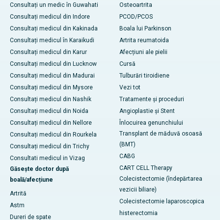
Consultați un medic în Guwahati
Osteoartrita
Consultați medicul din Indore
PCOD/PCOS
Consultați medicul din Kakinada
Boala lui Parkinson
Consultați medicul în Karaikudi
Artrita reumatoida
Consultați medicul din Karur
Afecțiuni ale pielii
Consultați medicul din Lucknow
Cursă
Consultați medicul din Madurai
Tulburări tiroidiene
Consultați medicul din Mysore
Vezi tot
Consultați medicul din Nashik
Tratamente și proceduri
Consultați medicul din Noida
Angioplastie și Stent
Consultați medicul din Nellore
Înlocuirea genunchiului
Transplant de măduvă osoasă
Consultați medicul din Rourkela
(BMT)
Consultați medicul din Trichy
CABG
Consultati medicul in Vizag
CART CELL Therapy
Găsește doctor după
Colecistectomie (îndepărtarea
boală/afecțiune
vezicii biliare)
Artrită
Colecistectomie laparoscopica
Astm
histerectomia
Dureri de spate