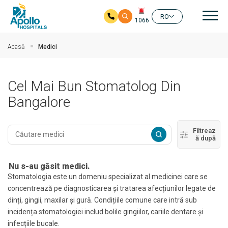
Nav
RO
1066
Salt la conținutul principal
Acasă
Medici
Cel Mai Bun Stomatolog Din
Bangalore
Filtreaz
ă după
Nu s-au găsit medici.
Stomatologia este un domeniu specializat al medicinei care se
concentrează pe diagnosticarea și tratarea afecțiunilor legate de
dinți, gingii, maxilar și gură. Condițiile comune care intră sub
incidența stomatologiei includ bolile gingiilor, cariile dentare și
infecțiile bucale.