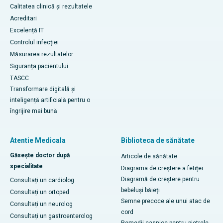
Calitatea clinică și rezultatele
Acreditari
Excelență IT
Controlul infecției
Măsurarea rezultatelor
Siguranța pacientului
TASCC
Transformare digitală și
inteligență artificială pentru o
îngrijire mai bună
Atentie Medicala
Biblioteca de sănătate
Găsește doctor după
Articole de sănătate
specialitate
Diagrama de creștere a fetiței
Diagramă de creștere pentru
Consultați un cardiolog
bebeluși băieți
Consultați un ortoped
Semne precoce ale unui atac de
Consultați un neurolog
cord
Consultați un gastroenterolog
Remedii casnice pentru pietrele