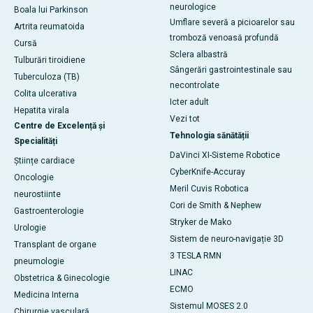
neurologice
Boala lui Parkinson
Umflare severă a picioarelor sau
Artrita reumatoida
tromboză venoasă profundă
Cursă
Sclera albastră
Tulburări tiroidiene
Sângerări gastrointestinale sau
Tuberculoza (TB)
necontrolate
Colita ulcerativa
Icter adult
Hepatita virala
Vezi tot
Centre de Excelență și
Tehnologia sănătății
Specialități
DaVinci XI-Sisteme Robotice
Științe cardiace
CyberKnife-Accuray
Oncologie
Meril Cuvis Robotica
neurostiinte
Cori de Smith & Nephew
Gastroenterologie
Stryker de Mako
Urologie
Sistem de neuro-navigație 3D
Transplant de organe
3 TESLA RMN
pneumologie
LINAC
Obstetrica & Ginecologie
ECMO
Medicina Interna
Sistemul MOSES 2.0
Chirurgie vasculară