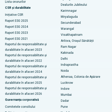
Stimularea creierului profund
Lista onorurilor
Dealurile Jubileului
Cel mai bun spital din Hyderguda, Hyderabad
CSR și durabilitate
Karimnagar
Dializa peritoneală
Inițiative CSR
Cel mai bun spital din Vijay Nagar, Indore
Miryalaguda
Raport ESG 2025
Biopsia rinichilor
Secunderabad
Cel mai bun spital din Suryaraopeta Main Road, Kakinada
Raport ESG 2024
Warangal
paratiroidectomia
Raport ESG 2023
Visakhapatnam
Cel mai bun spital din Canal Circular Road, Kolkata
Raport ESG 2021
Arilova, Orașul Sănătății
Chirurgie citoreductivă
Raportul de responsabilitate și
Cel mai bun spital din CBD-ul Belapur, Navi Mumbai
Ram Nagar
durabilitate în afaceri 2023
Înlocuire totală de genunchi din ceramică
Kakinada
Raportul de responsabilitate și
Cel mai bun spital din Panchavati, Nashik
Delhi
durabilitate în afaceri 2022
ERCP
Indraprastha
Cel mai bun spital din Secunderabad, Hyderabad
Raportul de responsabilitate și
Noida
durabilitate în afaceri 2024
Cel mai bun spital din Seshadripuram, Bangalore
Athenaa, Colonia de Apărare
Raportul de responsabilitate și
durabilitate în afaceri 2025
Lucknow
Cel mai bun spital din Waltair Main Road, Visakhapatnam
Raportul de responsabilitate și
Indore
durabilitate în afaceri 2026
Mumbai
Cel mai bun spital din Subhash Nagar Road, Karimnagar
Guvernanța corporativă
Dadar
Cel mai bun spital din Managari, Karaikudi
Comitetele consiliului
Pune