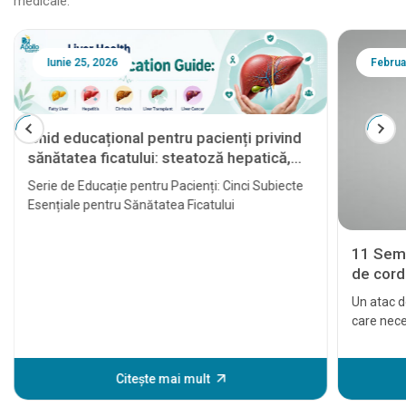
medicale.
Iunie 25, 2026
Februa
Ghid educațional pentru pacienți privind
sănătatea ficatului: steatoză hepatică,
hepatită, ciroză, transplant hepatic și
Serie de Educație pentru Pacienți: Cinci Subiecte
cancer hepatic
Esențiale pentru Sănătatea Ficatului
11 Semn
de cord 
Un atac d
care nece
cardiace 
tratat la 
eveniment
Citește mai mult
unele sem