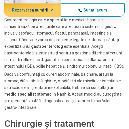
Rezervarea numirii
Sunați acum
Gastroenterologia este o specialitate medicală care se
concentrează pe afecțiunile care afectează sistemul digestiv,
inclusiv esofagul, stomacul, ficatul, pancreasul, intestinele și
colonul. Când vine vorba de probleme legate de stomac, căutați
expertiza unui
gastroenterolog
este esentiala. Acești
gastroenterologi sunt instruiți pentru a gestiona diferite afecțiuni,
cum ar fi refluxul acid, gastrita, ulcerele, boala inflamatorie a
intestinului (IBD), bolile hepatice și sindromul colonului iritabil (IBS).
Dacă vă confruntați cu dureri abdominale, balonare, arsuri la
stomac, dificultăți la înghițire, modificări ale mișcărilor intestinale
sau scădere în greutate inexplicabilă, trebuie să consultați un
medic specialist stomac în Nashik
. Acești medici au cunoștințe
și experiență vastă în diagnosticarea și tratarea tulburărilor
gastro-intestinale.
Chirurgie și tratament