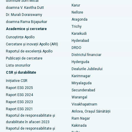
domnule Som Mittal
Găsește un psiholog
Karur
Cistectomia ovariană
doamna V. Kavitha Dutt
Cel mai bun spital din Seepat Road, Bilaspur
Nellore
Dr. Murali Doraiswamy
Breast Cancer Surgery
Aragonda
doamna Rama Bijapurkar
Cel mai bun spital din Ellisbridge, Ahmedabad
Găsiți un chirurg generalist
Trichy
Academice și cercetare
brahiterapie
Karaikudi
Cel mai bun spital din New Delhi
Cunoștințe Apollo
Hyderabad
colonoscopia
Cercetare și inovații Apollo (ARI)
Cel mai bun spital din DRDO, Hyderabad
DRDO
Raportul de excelență Apollo
polipectomie
Districtul financiar
Cel mai bun spital din GS Road, Guwahati
Publicații de cercetare
Hyderguda
Stimularea creierului profund
Lista onorurilor
Dealurile Jubileului
Cel mai bun spital din Hyderguda, Hyderabad
CSR și durabilitate
Karimnagar
Dializa peritoneală
Inițiative CSR
Cel mai bun spital din Vijay Nagar, Indore
Miryalaguda
Raport ESG 2025
Biopsia rinichilor
Secunderabad
Cel mai bun spital din Suryaraopeta Main Road, Kakinada
Raport ESG 2024
Warangal
paratiroidectomia
Raport ESG 2023
Visakhapatnam
Cel mai bun spital din Canal Circular Road, Kolkata
Raport ESG 2021
Arilova, Orașul Sănătății
Chirurgie citoreductivă
Raportul de responsabilitate și
Cel mai bun spital din CBD-ul Belapur, Navi Mumbai
Ram Nagar
durabilitate în afaceri 2023
Înlocuire totală de genunchi din ceramică
Kakinada
Raportul de responsabilitate și
Cel mai bun spital din Panchavati, Nashik