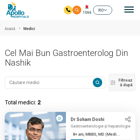
Nav
RO
1066
Salt la conținutul principal
Acasă
Medici
Cel Mai Bun Gastroenterolog Din
Nashik
Filtreaz
ă după
Total medici:
2
Dr Soham Doshi
Gastroenterologie și hepatologie
8+ ani, MBBS, MD (Medi...