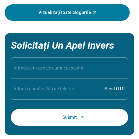
Înțeleger
dumneavoa
Vizualizați toate blogurile
în siguran
Solicitați Un Apel Invers