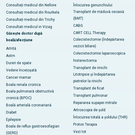
Consultați medicul din Nellore
Înlocuirea genunchiului
Transplant de măduvă osoasă
Consultați medicul din Rourkela
(BMT)
Consultați medicul din Trichy
CABG
Consultati medicul in Vizag
CART CELL Therapy
Găsește doctor după
Colecistectomie (îndepărtarea
boală/afecțiune
vezicii biliare)
Artrită
Colecistectomie laparoscopica
Astm
histerectomia
Dureri de spate
Transplant de rinichi
Vedere încețoșată
Litotripsie și îndepărtarea
Cancer mamar
pietrelor la rinichi
Boala renala cronica
Transplant de ficat
Boala pulmonară obstructivă
Transplant pulmonar
cronică (BPOC)
Repararea supapei mitrale
Boală arterială coronariană
Artroscopia de șold
Diabet
Înlocuirea totală a șoldului (THR)
Epilepsie
Proton Terapia
Boala de reflux gastroesofagian
Vezi tot
(GERD)