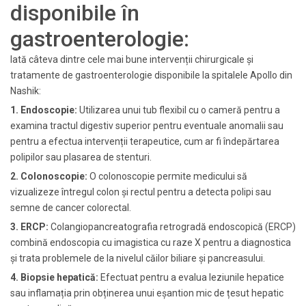
disponibile în
gastroenterologie:
Iată câteva dintre cele mai bune intervenții chirurgicale și
tratamente de gastroenterologie disponibile la spitalele Apollo din
Nashik:
1. Endoscopie:
Utilizarea unui tub flexibil cu o cameră pentru a
examina tractul digestiv superior pentru eventuale anomalii sau
pentru a efectua intervenții terapeutice, cum ar fi îndepărtarea
polipilor sau plasarea de stenturi.
2. Colonoscopie:
O colonoscopie permite medicului să
vizualizeze întregul colon și rectul pentru a detecta polipi sau
semne de cancer colorectal.
3. ERCP:
Colangiopancreatografia retrogradă endoscopică (ERCP)
combină endoscopia cu imagistica cu raze X pentru a diagnostica
și trata problemele de la nivelul căilor biliare și pancreasului.
4. Biopsie hepatică:
Efectuat pentru a evalua leziunile hepatice
sau inflamația prin obținerea unui eșantion mic de țesut hepatic