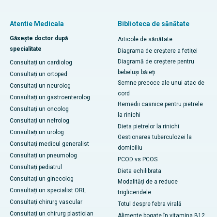
Atentie Medicala
Biblioteca de sănătate
Găsește doctor după
Articole de sănătate
specialitate
Diagrama de creștere a fetiței
Diagramă de creștere pentru
Consultați un cardiolog
bebeluși băieți
Consultați un ortoped
Semne precoce ale unui atac de
Consultați un neurolog
cord
Consultați un gastroenterolog
Remedii casnice pentru pietrele
Consultați un oncolog
la rinichi
Consultați un nefrolog
Dieta pietrelor la rinichi
Consultați un urolog
Gestionarea tuberculozei la
Consultați medicul generalist
domiciliu
Consultați un pneumolog
PCOD vs PCOS
Consultați pediatrul
Dieta echilibrata
Consultați un ginecolog
Modalități de a reduce
Consultați un specialist ORL
trigliceridele
Consultați chirurg vascular
Totul despre febra virală
Consultați un chirurg plastician
Alimente bogate în vitamina B12