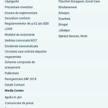
câștigurile
Paschim Boragaon, Excel Care
Cel mai bun spital din Swargate, Pune
Prezentare investitor
Bhubaneswar
Dosare de reglementare
Bilaspur
Cel mai bun spital de cancer pentru femei din sudul Delhi
Dezvăluiri conform
Rourkela
Regulamentelor 46 și 62 ale SEBI
Bhopal
LODR
Jabalpur
Modelul de acționariat
Spitalul Navsari, Nirali
Şedinţa convocată NCLT
Dividende nerevendicate
Circulară care solicită depozite
negarantate
Schemă compozită de
aranjament
Publicitate
Reorganizare SAP 2018
Detalii Contact
Media Center
Apollo în știri
Comunicate de presă