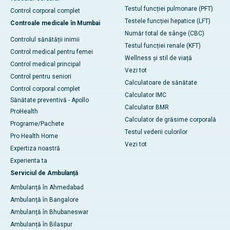
Testul funcției pulmonare (PFT)
Control corporal complet
Testele funcției hepatice (LFT)
Controale medicale în Mumbai
Număr total de sânge (CBC)
Controlul sănătății inimii
Testul funcției renale (KFT)
Control medical pentru femei
Wellness și stil de viață
Control medical principal
Vezi tot
Control pentru seniori
Calculatoare de sănătate
Control corporal complet
Calculator IMC
Sănătate preventivă - Apollo
Calculator BMR
ProHealth
Calculator de grăsime corporală
Programe/Pachete
Testul vederii culorilor
Pro Health Home
Vezi tot
Expertiza noastră
Experienta ta
Serviciul de Ambulanță
Ambulanță în Ahmedabad
Ambulanță în Bangalore
Ambulanță în Bhubaneswar
Ambulanță în Bilaspur