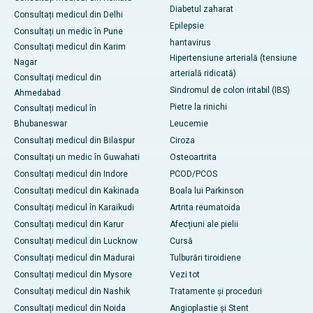
Diabetul zaharat
Consultați medicul din Delhi
Epilepsie
Consultați un medic în Pune
hantavirus
Consultați medicul din Karim
Hipertensiune arterială (tensiune
Nagar
arterială ridicată)
Consultați medicul din
Sindromul de colon iritabil (IBS)
Ahmedabad
Pietre la rinichi
Consultați medicul în
Bhubaneswar
Leucemie
Consultați medicul din Bilaspur
Ciroza
Consultați un medic în Guwahati
Osteoartrita
Consultați medicul din Indore
PCOD/PCOS
Consultați medicul din Kakinada
Boala lui Parkinson
Consultați medicul în Karaikudi
Artrita reumatoida
Consultați medicul din Karur
Afecțiuni ale pielii
Consultați medicul din Lucknow
Cursă
Consultați medicul din Madurai
Tulburări tiroidiene
Consultați medicul din Mysore
Vezi tot
Consultați medicul din Nashik
Tratamente și proceduri
Consultați medicul din Noida
Angioplastie și Stent