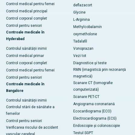
Control medical pentru femei
deflazacort
Control medical principal
Glycine
Control corporal complet
L-Arginina
Control pentru seniori
Methylcobalamin
Controale medicale în
oxymetholone
Hyderabad
Tadalafil
Controlul sănătății inimii
Vonoprazan
Control medical primar
Vezi tot
Control corporal complet
Diagnostice și teste
RMN (imagistică prin rezonanță
Control medical pentru femei
magnetică)
Control pentru seniori
Scanare CT (tomografie
Controale medicale în
computerizată)
Bangalore
Scanare PET-CT
Controlul sănătății inimii
Angiograma coronariană
Controlul stării de sănătate a
Ecocardiograma (ECO)
femeilor
Electrocardiograma (ECG)
Control pentru seniori
Endoscopie și colonoscopie
Verificarea riscului de accident
Testul SGPT
vascular cerebral