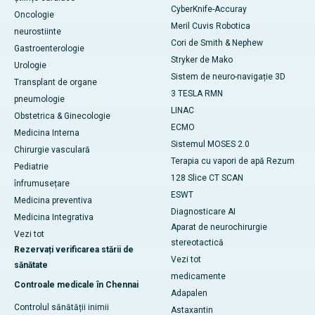
CyberKnife-Accuray
Oncologie
Meril Cuvis Robotica
neurostiinte
Cori de Smith & Nephew
Gastroenterologie
Stryker de Mako
Urologie
Sistem de neuro-navigație 3D
Transplant de organe
3 TESLA RMN
pneumologie
LINAC
Obstetrica & Ginecologie
ECMO
Medicina Interna
Sistemul MOSES 2.0
Chirurgie vasculară
Terapia cu vapori de apă Rezum
Pediatrie
128 Slice CT SCAN
înfrumusețare
ESWT
Medicina preventiva
Diagnosticare AI
Medicina Integrativa
Aparat de neurochirurgie
Vezi tot
stereotactică
Rezervați verificarea stării de
Vezi tot
sănătate
medicamente
Controale medicale în Chennai
Adapalen
Controlul sănătății inimii
Astaxantin