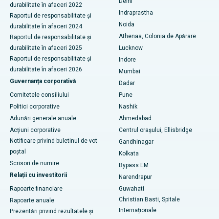
Delhi
durabilitate în afaceri 2022
ERCP
Indraprastha
Cel mai bun spital din Secunderabad, Hyderabad
Raportul de responsabilitate și
Noida
durabilitate în afaceri 2024
Cel mai bun spital din Seshadripuram, Bangalore
Athenaa, Colonia de Apărare
Raportul de responsabilitate și
durabilitate în afaceri 2025
Lucknow
Cel mai bun spital din Waltair Main Road, Visakhapatnam
Raportul de responsabilitate și
Indore
durabilitate în afaceri 2026
Mumbai
Cel mai bun spital din Subhash Nagar Road, Karimnagar
Guvernanța corporativă
Dadar
Cel mai bun spital din Managari, Karaikudi
Comitetele consiliului
Pune
Politici corporative
Nashik
Cel mai bun spital din Arepally, Warangal
Adunări generale anuale
Ahmedabad
Acțiuni corporative
Centrul orașului, Ellisbridge
Cel mai bun spital din colonia Arera, Bhopal
Notificare privind buletinul de vot
Gandhinagar
Cel mai bun spital din Jayanagar, Bangalore
poștal
Kolkata
Scrisori de numire
Bypass EM
Cel mai bun spital din KK Nagar, Madurai
Relații cu investitorii
Narendrapur
Rapoarte financiare
Guwahati
Cel mai bun spital din Ramji Nagar, Nellore
Christian Basti, Spitale
Rapoarte anuale
Cel mai bun spital din sectorul 19, Rourkela
Internaționale
Prezentări privind rezultatele și