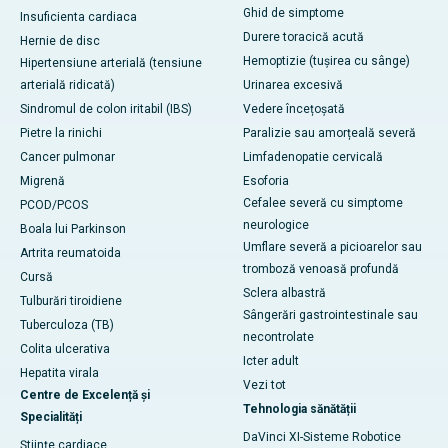
Ghid de simptome
Insuficienta cardiaca
Durere toracică acută
Hernie de disc
Hemoptizie (tușirea cu sânge)
Hipertensiune arterială (tensiune
arterială ridicată)
Urinarea excesivă
Sindromul de colon iritabil (IBS)
Vedere încețoșată
Pietre la rinichi
Paralizie sau amorțeală severă
Cancer pulmonar
Limfadenopatie cervicală
Migrenă
Esoforia
Cefalee severă cu simptome
PCOD/PCOS
neurologice
Boala lui Parkinson
Umflare severă a picioarelor sau
Artrita reumatoida
tromboză venoasă profundă
Cursă
Sclera albastră
Tulburări tiroidiene
Sângerări gastrointestinale sau
Tuberculoza (TB)
necontrolate
Colita ulcerativa
Icter adult
Hepatita virala
Vezi tot
Centre de Excelență și
Tehnologia sănătății
Specialități
DaVinci XI-Sisteme Robotice
Științe cardiace