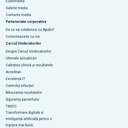
Evenimente
Galerie media
Contacte media
Parteneriate corporative
De ce să colaborezi cu Apollo?
Conecteaza-te cu noi
Cercul Vindecătorilor
Despre Cercul Vindecătorilor
Ultimele actualizări
Calitatea clinică și rezultatele
Acreditari
Excelență IT
Controlul infecției
Măsurarea rezultatelor
Siguranța pacientului
TASCC
Transformare digitală și
inteligență artificială pentru o
îngrijire mai bună