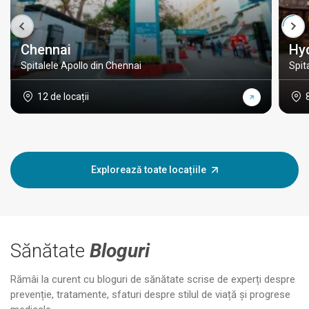
Chennai
Hy
Spitalele Apollo din Chennai
Spit
12 de locații
Explorează toate locațiile
Sănătate
Bloguri
Rămâi la curent cu bloguri de sănătate scrise de experți despre
prevenție, tratamente, sfaturi despre stilul de viață și progrese