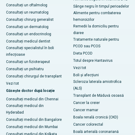
Consultați un oftalmolog
Sânge negru în timpul perioadelor
Consultați un reumatolog
Alimente pentru combaterea
Consultați chirurg generalist
hemoroizilor
Remedii la domiciliu pentru
Consultați un dermatolog
diaree
Consultați un endocrinolog
Tratamente naturale pentru
Consultați medicul dentist
PCOD sau PCOS
Consultați specialistul în boli
Dieta PCOD
infecțioase
Totul despre Hantavirus
Consultați un fizioterapeut
Vezi tot
Consultați un psihiatru
Boli și afecțiuni
Consultați chirurgul de transplant
Scleroza laterala amiotrofica
Vezi tot
(ALS)
Găsește doctor după locație
Transplant de Măduvă osoasă
Consultați medicul din Chennai
Cancer la creier
Consultați medicul din
Cancer mamar
Hyderabad
Boala renală cronică (CKD)
Consultați medicul din Bangalore
Cancer colorectal
Consultați medicul din Mumbai
Boală arterială coronariană
Consultați medicul din Kolkata