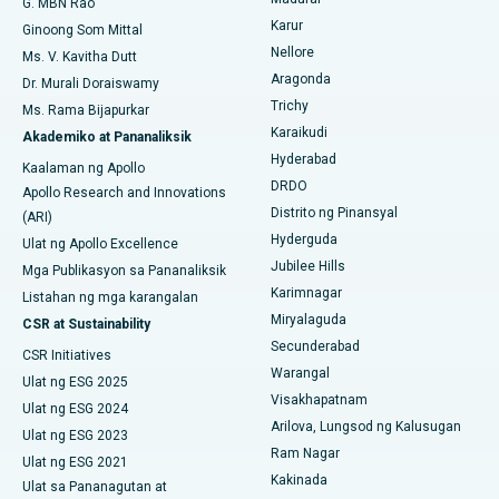
G. MBN Rao
Maghanap ng Sikologo
Pinakamahusay na Ospital sa Aragonda, Andhra Pradesh
Karur
Ovarian Cystectomy
Ginoong Som Mittal
Nellore
Ms. V. Kavitha Dutt
Pinakamahusay na Ospital sa Bannerghatta Road, Bangalore
Operasyong Kanser sa Dibdib
Aragonda
Dr. Murali Doraiswamy
Maghanap ng Pangkalahatang Siruhano
Pinakamahusay na Ospital sa Unit-15, Bhubaneswar
Trichy
Ms. Rama Bijapurkar
Brachytherapy
Karaikudi
Akademiko at Pananaliksik
Pinakamahusay na Ospital sa Seepat Road, Bilaspur
Hyderabad
Colonoscopy
Kaalaman ng Apollo
DRDO
Pinakamahusay na Ospital sa Ellisbridge, Ahmedabad
Apollo Research and Innovations
Polypectomy
Distrito ng Pinansyal
(ARI)
Pinakamahusay na Ospital sa New Delhi
Hyderguda
Ulat ng Apollo Excellence
Deep Brain Stimulation
Jubilee Hills
Mga Publikasyon sa Pananaliksik
Pinakamahusay na Ospital sa DRDO, Hyderabad
Karimnagar
Peritoneyal Dialysis
Listahan ng mga karangalan
Miryalaguda
CSR at Sustainability
Pinakamahusay na Ospital sa GS Road, Guwahati
Kidney Biopsy
Secunderabad
CSR Initiatives
Pinakamahusay na Ospital sa Hyderguda, Hyderabad
Warangal
Ulat ng ESG 2025
Parathyroidectomy
Visakhapatnam
Ulat ng ESG 2024
Pinakamahusay na Ospital sa Vijay Nagar, Indore
Arilova, Lungsod ng Kalusugan
Cytoreductive Surgery
Ulat ng ESG 2023
Ram Nagar
Pinakamahusay na Ospital sa Suryaraopeta Main Road,
Ulat ng ESG 2021
Ceramic Kabuuang Pagpapalit ng Tuhod
Kakinada
Kakinada
Ulat sa Pananagutan at