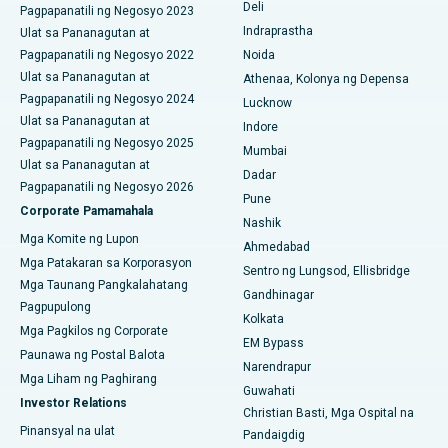
Deli
Pagpapanatili ng Negosyo 2023
ERCP
Pinakamahusay na Ospital sa Canal Circular Road, Kolkata
Indraprastha
Ulat sa Pananagutan at
Pagpapanatili ng Negosyo 2022
Noida
Pinakamahusay na Ospital sa CBD Belapur, Navi Mumbai
Ulat sa Pananagutan at
Athenaa, Kolonya ng Depensa
Pagpapanatili ng Negosyo 2024
Pinakamahusay na Ospital sa Panchavati, Nashik
Lucknow
Ulat sa Pananagutan at
Indore
Pinakamahusay na Ospital sa Secunderabad, Hyderabad
Pagpapanatili ng Negosyo 2025
Mumbai
Ulat sa Pananagutan at
Dadar
Pinakamahusay na Ospital sa Seshadripuram, Bangalore
Pagpapanatili ng Negosyo 2026
Pune
Corporate Pamamahala
Pinakamahusay na Ospital sa Waltair Main Road,
Nashik
Mga Komite ng Lupon
Visakhapatnam
Ahmedabad
Mga Patakaran sa Korporasyon
Sentro ng Lungsod, Ellisbridge
Pinakamahusay na Ospital sa Subhash Nagar Road,
Mga Taunang Pangkalahatang
Gandhinagar
Karimnagar
Pagpupulong
Kolkata
Mga Pagkilos ng Corporate
Pinakamahusay na Ospital sa Managari, Karaikudi
EM Bypass
Paunawa ng Postal Balota
Narendrapur
Pinakamahusay na Ospital sa Arepally, Warangal
Mga Liham ng Paghirang
Guwahati
Investor Relations
Christian Basti, Mga Ospital na
Pinakamahusay na Ospital sa Arera Colony, Bhopal
Pinansyal na ulat
Pandaigdig