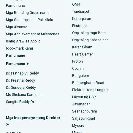
Pinakamahusay na Ospital sa PH Road, Chennai
Maghanap ng Pediatrics
OMR
Pamumuno
Rhinoplasty
Tondiarpet
Pinakamahusay na Sentro ng Puso sa Thousand Lights,
Mga Brand ng Grupo namin
Chennai
Kotturpuram
Mga Gantimpala at Pakikilala
liposuction
Firstmed
Maghanap ng Dermatologist
Mga Alyansa
Pinakamahusay na Ospital sa Jubilee Hills, Hyderabad
Ospital ng mga Bata
Coronary Angiogram
Mga Achievement at Milestones
Ospital ng Kababaihan
Isang Araw sa Apollo
Pinakamahusay na Ospital sa Tondiarpet, Chennai
Kapalit na Transcatheter Aortic Valve
Karapakkam
Maghanap ng Urologist
I-bookmark Kami
Pinakamahusay na Ospital sa Kotturpuram, Chennai
Heart Center
Pamumuno
Pag-aayos ng MitraClip Valve
Proton
Pamumuno ➤
Pinakamahusay na Ospital sa Kovai Road, Karur
Cochin
Minimally Invasive Cardiac Surgery
Maghanap ng Diabetologist
Dr. Prathap C. Reddy
Bangalore
Pinakamahusay na Ospital sa Karapakkam, Chennai
Dr. Preetha Reddy
Pagwawaksi ng Catheter
Bannerghatta Road
Dr. Suneeta Reddy
Pinakamahusay na Ospital sa Arilova, Vizag
Elektronikong Lungsod
Maghanap ng Ginekologo
ACL Reconstruction Surgery
Ms Shobana Kamineni
Layout ng HSR
Pinakamahusay na Ospital sa Kanpur Road, Lucknow
Sangita Reddy Dr
Jayanagar
Pagpapalit ng Balikat na Balikat
.
Seshadripuram
Pinakamahusay na Ospital sa Sektor-26, Noida
Maghanap ng Pangkalahatang Doktor
Endometrial Ablation
Mga Independiyenteng Direktor
Sarjapur Road
➤
Pinakamahusay na Ospital sa Gandhinagar, Ahmedabad
Mysore
Embolization ng Uterine Artery
Madurai