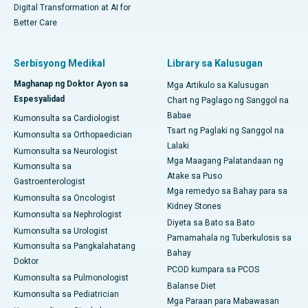
Digital Transformation at AI for
Better Care
Serbisyong Medikal
Library sa Kalusugan
Maghanap ng Doktor Ayon sa
Mga Artikulo sa Kalusugan
Espesyalidad
Chart ng Paglago ng Sanggol na
Babae
Kumonsulta sa Cardiologist
Tsart ng Paglaki ng Sanggol na
Kumonsulta sa Orthopaedician
Lalaki
Kumonsulta sa Neurologist
Mga Maagang Palatandaan ng
Kumonsulta sa
Atake sa Puso
Gastroenterologist
Mga remedyo sa Bahay para sa
Kumonsulta sa Oncologist
Kidney Stones
Kumonsulta sa Nephrologist
Diyeta sa Bato sa Bato
Kumonsulta sa Urologist
Pamamahala ng Tuberkulosis sa
Kumonsulta sa Pangkalahatang
Bahay
Doktor
PCOD kumpara sa PCOS
Kumonsulta sa Pulmonologist
Balanse Diet
Kumonsulta sa Pediatrician
Mga Paraan para Mabawasan