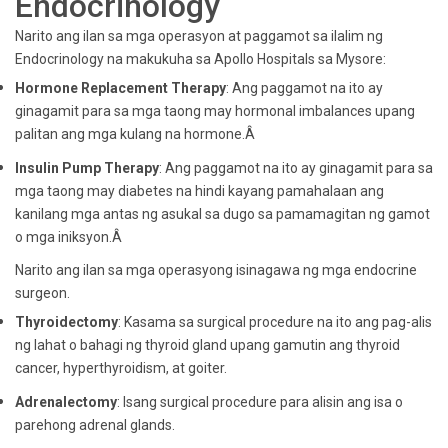
Endocrinology
Narito ang ilan sa mga operasyon at paggamot sa ilalim ng
Endocrinology na makukuha sa Apollo Hospitals sa Mysore:
Hormone Replacement Therapy
: Ang paggamot na ito ay
ginagamit para sa mga taong may hormonal imbalances upang
palitan ang mga kulang na hormone.Â
Insulin Pump Therapy
: Ang paggamot na ito ay ginagamit para sa
mga taong may diabetes na hindi kayang pamahalaan ang
kanilang mga antas ng asukal sa dugo sa pamamagitan ng gamot
o mga iniksyon.Â
Narito ang ilan sa mga operasyong isinagawa ng mga endocrine
surgeon.
Thyroidectomy
: Kasama sa surgical procedure na ito ang pag-alis
ng lahat o bahagi ng thyroid gland upang gamutin ang thyroid
cancer, hyperthyroidism, at goiter.
Adrenalectomy
: Isang surgical procedure para alisin ang isa o
parehong adrenal glands.