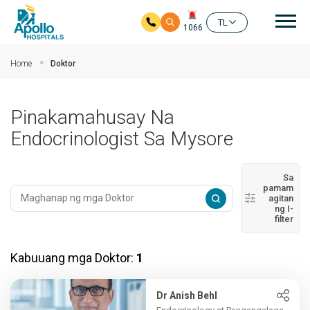
Mai
TL
1066
Skip to main content
Home
Doktor
Pinakamahusay Na
Endocrinologist Sa Mysore
Sa
pamam
agitan
ng I-
filter
Kabuuang mga Doktor:
1
Dr Anish Behl