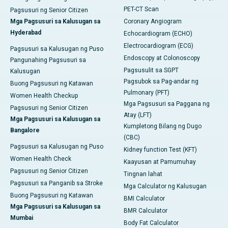
PET-CT Scan
Pagsusuri ng Senior Citizen
Mga Pagsusuri sa Kalusugan sa
Coronary Angiogram
Hyderabad
Echocardiogram (ECHO)
Electrocardiogram (ECG)
Pagsusuri sa Kalusugan ng Puso
Endoscopy at Colonoscopy
Pangunahing Pagsusuri sa
Pagsusulit sa SGPT
Kalusugan
Pagsubok sa Pag-andar ng
Buong Pagsusuri ng Katawan
Pulmonary (PFT)
Women Health Checkup
Mga Pagsusuri sa Paggana ng
Pagsusuri ng Senior Citizen
Atay (LFT)
Mga Pagsusuri sa Kalusugan sa
Kumpletong Bilang ng Dugo
Bangalore
(CBC)
Pagsusuri sa Kalusugan ng Puso
Kidney function Test (KFT)
Women Health Check
Kaayusan at Pamumuhay
Pagsusuri ng Senior Citizen
Tingnan lahat
Pagsusuri sa Panganib sa Stroke
Mga Calculator ng Kalusugan
Buong Pagsusuri ng Katawan
BMI Calculator
Mga Pagsusuri sa Kalusugan sa
BMR Calculator
Mumbai
Body Fat Calculator