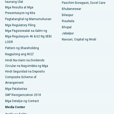
taunang Ulat
Pinakamahusay na Ospital sa Jayanagar, Bangalore
Paschim Boragaon, Excel Care
Mga Resulta at Mga
Bhubaneswar
Pinakamahusay na Ospital sa KK Nagar, Madurai
Presentasyon ng Kita
Bilaspur
Pagtatanghal ng Mamumuhunan
Rourkela
Pinakamahusay na Ospital sa Ramji Nagar, Nellore
Mga Regulatory Filing
Bhopal
Mga Pagsisiwalat sa ilalim ng
Pinakamahusay na Ospital sa Sektor-19, Rourkela
Jabalpur
Mga Regulasyon 46 & 62 Ng SEBI
Navsari, Ospital ng Nirali
LODR
Pinakamahusay na Ospital sa Swargate, Pune
Pattern ng Shareholding
Pinakamahusay na Ospital ng Kanser ng Kababaihan sa Timog
Nagpulong ang NCLT
Delhi
Hindi Na-claim na Dividends
Circular na Nag-iimbita ng Mga
Hindi Seguridad na Deposito
Composite Scheme of
Arrangement
Mga Patalastas
SAP Reorganization 2018
Mga Detalye ng Contact
Media Center