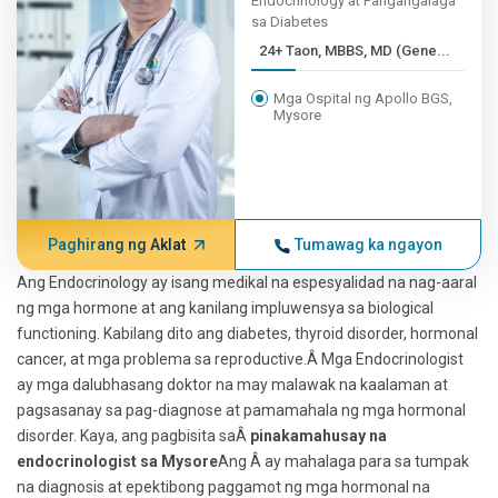
Endocrinology at Pangangalaga
sa Diabetes
24+ Taon, MBBS, MD (Gene...
Mga Ospital ng Apollo BGS,
Mysore
Paghirang ng Aklat
Tumawag ka ngayon
Ang Endocrinology ay isang medikal na espesyalidad na nag-aaral
ng mga hormone at ang kanilang impluwensya sa biological
functioning. Kabilang dito ang diabetes, thyroid disorder, hormonal
cancer, at mga problema sa reproductive.Â Mga Endocrinologist
ay mga dalubhasang doktor na may malawak na kaalaman at
pagsasanay sa pag-diagnose at pamamahala ng mga hormonal
disorder. Kaya, ang pagbisita saÂ
pinakamahusay na
endocrinologist sa Mysore
Ang Â ay mahalaga para sa tumpak
na diagnosis at epektibong paggamot ng mga hormonal na