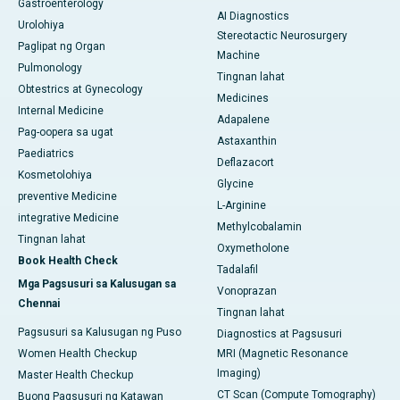
Gastroenterology
AI Diagnostics
Urolohiya
Stereotactic Neurosurgery
Paglipat ng Organ
Machine
Pulmonology
Tingnan lahat
Obtestrics at Gynecology
Medicines
Internal Medicine
Adapalene
Pag-oopera sa ugat
Astaxanthin
Paediatrics
Deflazacort
Kosmetolohiya
Glycine
preventive Medicine
L-Arginine
integrative Medicine
Methylcobalamin
Tingnan lahat
Oxymetholone
Book Health Check
Tadalafil
Mga Pagsusuri sa Kalusugan sa
Vonoprazan
Chennai
Tingnan lahat
Pagsusuri sa Kalusugan ng Puso
Diagnostics at Pagsusuri
Women Health Checkup
MRI (Magnetic Resonance
Imaging)
Master Health Checkup
CT Scan (Compute Tomography)
Buong Pagsusuri ng Katawan