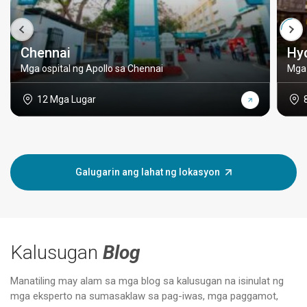
Chennai
Hy
Mga ospital ng Apollo sa Chennai
Mga 
12 Mga Lugar
Galugarin ang lahat ng lokasyon
Kalusugan
Blog
Manatiling may alam sa mga blog sa kalusugan na isinulat ng
mga eksperto na sumasaklaw sa pag-iwas, mga paggamot,