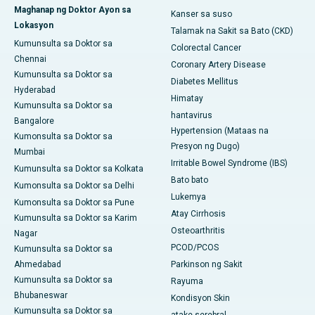
Maghanap ng Doktor Ayon sa
Kanser sa suso
Lokasyon
Talamak na Sakit sa Bato (CKD)
Kumunsulta sa Doktor sa
Colorectal Cancer
Chennai
Coronary Artery Disease
Kumunsulta sa Doktor sa
Diabetes Mellitus
Hyderabad
Himatay
Kumunsulta sa Doktor sa
hantavirus
Bangalore
Hypertension (Mataas na
Kumonsulta sa Doktor sa
Presyon ng Dugo)
Mumbai
Irritable Bowel Syndrome (IBS)
Kumunsulta sa Doktor sa Kolkata
Bato bato
Kumonsulta sa Doktor sa Delhi
Lukemya
Kumonsulta sa Doktor sa Pune
Atay Cirrhosis
Kumunsulta sa Doktor sa Karim
Osteoarthritis
Nagar
PCOD/PCOS
Kumunsulta sa Doktor sa
Ahmedabad
Parkinson ng Sakit
Kumunsulta sa Doktor sa
Rayuma
Bhubaneswar
Kondisyon Skin
Kumunsulta sa Doktor sa