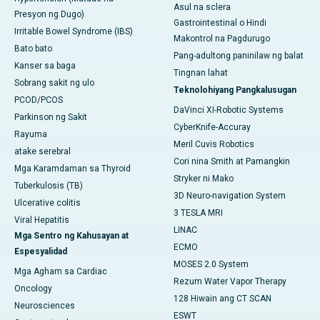
Asul na sclera
Presyon ng Dugo)
Gastrointestinal o Hindi
Irritable Bowel Syndrome (IBS)
Makontrol na Pagdurugo
Bato bato
Pang-adultong paninilaw ng balat
Kanser sa baga
Tingnan lahat
Sobrang sakit ng ulo
Teknolohiyang Pangkalusugan
PCOD/PCOS
DaVinci XI-Robotic Systems
Parkinson ng Sakit
CyberKnife-Accuray
Rayuma
Meril Cuvis Robotics
atake serebral
Cori nina Smith at Pamangkin
Mga Karamdaman sa Thyroid
Stryker ni Mako
Tuberkulosis (TB)
3D Neuro-navigation System
Ulcerative colitis
3 TESLA MRI
Viral Hepatitis
LINAC
Mga Sentro ng Kahusayan at
ECMO
Espesyalidad
MOSES 2.0 System
Mga Agham sa Cardiac
Rezum Water Vapor Therapy
Oncology
128 Hiwain ang CT SCAN
Neurosciences
ESWT