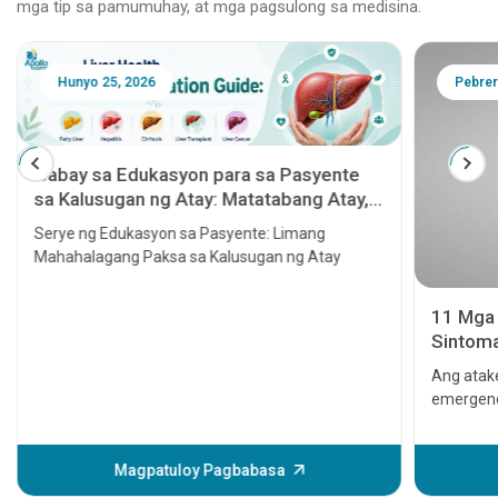
mga tip sa pamumuhay, at mga pagsulong sa medisina.
Hunyo 25, 2026
Pebrer
Gabay sa Edukasyon para sa Pasyente
sa Kalusugan ng Atay: Matatabang Atay,
Hepatitis, Cirrhosis, Paglipat ng Atay at
Serye ng Edukasyon sa Pasyente: Limang
Kanser sa Atay
Mahahalagang Paksa sa Kalusugan ng Atay
11 Mga 
Sintoma
seryoso
Ang atake
emergenc
Maaari i
sa puso 
magagamo
Magpatuloy Pagbabasa
man mang