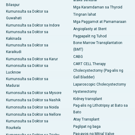
atake serebral
Bilaspur
Mga Karamdaman sa Thyroid
Kumunsulta sa Doktor sa
Tingnan lahat
Guwahati
Mga Paggamot at Pamamaraan
Kumunsulta sa Doktor sa Indore
Angioplasty at Stent
Kumunsulta sa Doktor sa
Pagpapalit ng Tuhod
Kakinada
Bone Marrow Transplantation
Kumunsulta sa Doktor sa
(BMT)
Karaikudi
CABG
Kumunsulta sa Doktor sa Karur
CART CELL Therapy
Kumonsulta sa Doktor sa
Cholecystectomy (Pag-alis ng
Lucknow
Gall Bladder)
Kumunsulta sa Doktor sa
Laparoscopic Cholecystectomy
Madurai
Hysterectomy
Kumonsulta sa Doktor sa Mysore
Kidney transplant
Kumunsulta sa Doktor sa Nashik
Pag-alis ng Lithotripsy at Bato sa
Kumonsulta sa Doktor sa Noida
Bato
Kumonsulta sa Doktor sa Nellore
Atay Transplant
Kumunsulta sa Doktor sa
Paglipat ng baga
Rourkela
Pag-ayos ng Mitral Valve