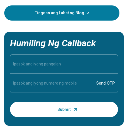
puso, nag
sintomas
Tingnan ang Lahat ng Blog
mga sinto
iyong mah
mahalaga
Humiling Ng Callback