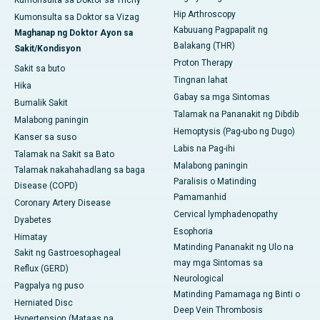
Kumonsulta sa Doktor sa Trichy
Hip Arthroscopy
Kumonsulta sa Doktor sa Vizag
Kabuuang Pagpapalit ng
Maghanap ng Doktor Ayon sa
Balakang (THR)
Sakit/Kondisyon
Proton Therapy
Sakit sa buto
Tingnan lahat
Hika
Gabay sa mga Sintomas
Bumalik Sakit
Talamak na Pananakit ng Dibdib
Malabong paningin
Hemoptysis (Pag-ubo ng Dugo)
Kanser sa suso
Labis na Pag-ihi
Talamak na Sakit sa Bato
Malabong paningin
Talamak nakahahadlang sa baga
Paralisis o Matinding
Disease (COPD)
Pamamanhid
Coronary Artery Disease
Cervical lymphadenopathy
Dyabetes
Esophoria
Himatay
Matinding Pananakit ng Ulo na
Sakit ng Gastroesophageal
may mga Sintomas sa
Reflux (GERD)
Neurological
Pagpalya ng puso
Matinding Pamamaga ng Binti o
Herniated Disc
Deep Vein Thrombosis
Hypertension (Mataas na