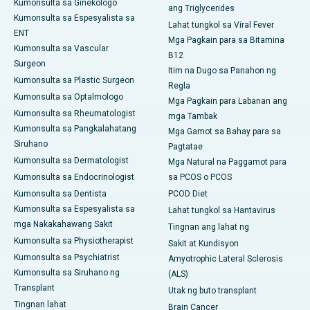
Kumonsulta sa Ginekologo
ang Triglycerides
Kumonsulta sa Espesyalista sa
Lahat tungkol sa Viral Fever
ENT
Mga Pagkain para sa Bitamina
Kumonsulta sa Vascular
B12
Surgeon
Itim na Dugo sa Panahon ng
Kumonsulta sa Plastic Surgeon
Regla
Kumonsulta sa Optalmologo
Mga Pagkain para Labanan ang
Kumonsulta sa Rheumatologist
mga Tambak
Kumonsulta sa Pangkalahatang
Mga Gamot sa Bahay para sa
Siruhano
Pagtatae
Kumonsulta sa Dermatologist
Mga Natural na Paggamot para
Kumonsulta sa Endocrinologist
sa PCOS o PCOS
Kumonsulta sa Dentista
PCOD Diet
Kumonsulta sa Espesyalista sa
Lahat tungkol sa Hantavirus
mga Nakakahawang Sakit
Tingnan ang lahat ng
Kumonsulta sa Physiotherapist
Sakit at Kundisyon
Kumonsulta sa Psychiatrist
Amyotrophic Lateral Sclerosis
Kumonsulta sa Siruhano ng
(ALS)
Transplant
Utak ng buto transplant
Tingnan lahat
Brain Cancer