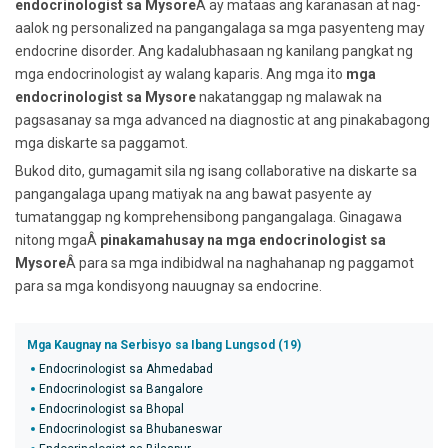
endocrinologist sa Mysore
Â ay mataas ang karanasan at nag-
aalok ng personalized na pangangalaga sa mga pasyenteng may
endocrine disorder. Ang kadalubhasaan ng kanilang pangkat ng
mga endocrinologist ay walang kaparis. Ang mga ito
mga
endocrinologist sa Mysore
nakatanggap ng malawak na
pagsasanay sa mga advanced na diagnostic at ang pinakabagong
mga diskarte sa paggamot.
Bukod dito, gumagamit sila ng isang collaborative na diskarte sa
pangangalaga upang matiyak na ang bawat pasyente ay
tumatanggap ng komprehensibong pangangalaga. Ginagawa
nitong mgaÂ
pinakamahusay na mga endocrinologist sa
Mysore
Â para sa mga indibidwal na naghahanap ng paggamot
para sa mga kondisyong nauugnay sa endocrine.
Mga Kaugnay na Serbisyo sa Ibang Lungsod (19)
Endocrinologist sa Ahmedabad
Endocrinologist sa Bangalore
Endocrinologist sa Bhopal
Endocrinologist sa Bhubaneswar