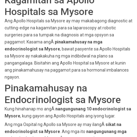
Kagamitan sa Apollo
Hospitals sa Mysore
Ang Apollo Hospitals sa Mysore ay may makabagong diagnostic at
cutting-edge na kagamitan para sa laparoscopy at robotic
surgeries para sa tumpak na diagnosis at mga opsyon sa
paggamot. Kasama angÂ
pinakamahusay na mga
endocrinologist sa Mysore
, bawat pasyente sa Apollo Hospitals
sa Mysore ay nakakakuha ng mga indibidwal na plano sa
pangangalaga. Bisitahin ang Apollo Hospital sa Mysore at kunin
ang pinakamahusay na paggamot para sa hormonal imbalances
ngayon.
Pinakamahusay na
Endocrinologist sa Mysore
Kung hinahanap mo angÂ
nangungunang 10 endocrinologist sa
Mysore
, kung gayon ang Apollo Hospitals ang iyong lugar.
Ang mga Ospital ng Apollo sa Mysore ay may ilangÂ
sikat na
endocrinologist sa Mysore
. Ang mga ito
nangungunang mga