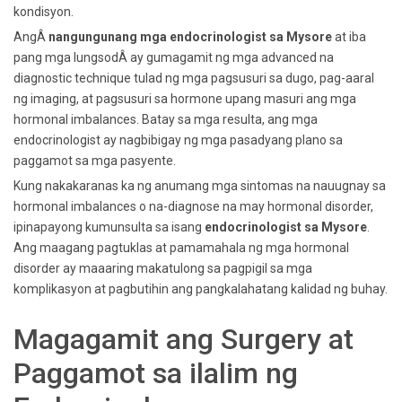
kondisyon.
AngÂ
nangungunang mga endocrinologist sa Mysore
at iba
pang mga lungsodÂ ay gumagamit ng mga advanced na
diagnostic technique tulad ng mga pagsusuri sa dugo, pag-aaral
ng imaging, at pagsusuri sa hormone upang masuri ang mga
hormonal imbalances. Batay sa mga resulta, ang mga
endocrinologist ay nagbibigay ng mga pasadyang plano sa
paggamot sa mga pasyente.
Kung nakakaranas ka ng anumang mga sintomas na nauugnay sa
hormonal imbalances o na-diagnose na may hormonal disorder,
ipinapayong kumunsulta sa isang
endocrinologist sa Mysore
.
Ang maagang pagtuklas at pamamahala ng mga hormonal
disorder ay maaaring makatulong sa pagpigil sa mga
komplikasyon at pagbutihin ang pangkalahatang kalidad ng buhay.
Magagamit ang Surgery at
Paggamot sa ilalim ng