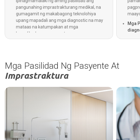
Ipinagmamalaki ng aming pasilidad ang
pamam
pangunahing imprastrakturang medikal, na
pagpro
gumagamit ng makabagong teknolohiya
maayos
upang mapadali ang mga diagnostic na may
Mga P
mataas na katumpakan at mga
diagn
kumplikadong paggamot.
at dep
24x7 na Pang-emerhensya at Kritikal na
ng aga
Pangangalaga:
Ang mga serbisyo para sa
mga c
emergency, trauma, at intensive care ay
kumple
bukas 24 oras araw-araw, kasama ang
Mga Pasilidad Ng Pasyente At
serbisyo ng ambulansya na bukas 24 oras
Imprastraktura
para sa agarang pangangalaga.