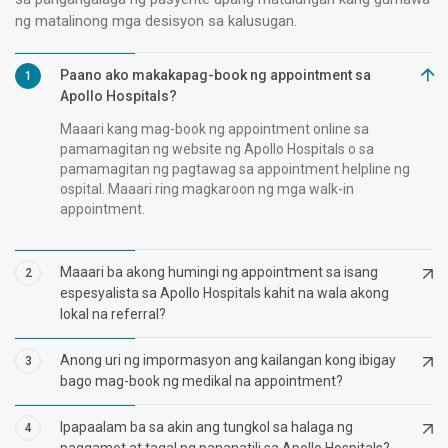
ng matalinong mga desisyon sa kalusugan.
Paano ako makakapag-book ng appointment sa
1
Apollo Hospitals?
Maaari kang mag-book ng appointment online sa
pamamagitan ng website ng Apollo Hospitals o sa
pamamagitan ng pagtawag sa appointment helpline ng
ospital. Maaari ring magkaroon ng mga walk-in
appointment.
Maaari ba akong humingi ng appointment sa isang
2
espesyalista sa Apollo Hospitals kahit na wala akong
lokal na referral?
Anong uri ng impormasyon ang kailangan kong ibigay
3
bago mag-book ng medikal na appointment?
Ipapaalam ba sa akin ang tungkol sa halaga ng
4