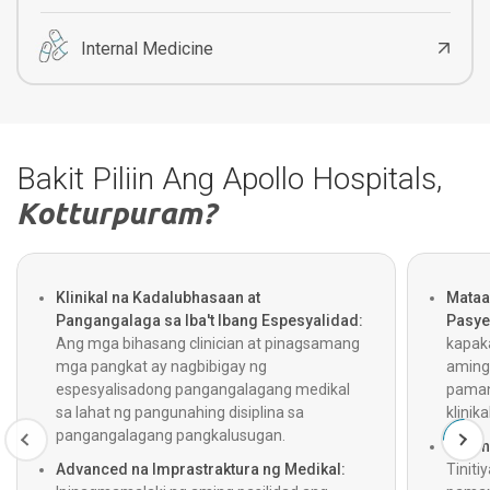
Internal Medicine
Bakit Piliin Ang Apollo Hospitals,
Kotturpuram?
Klinikal na Kadalubhasaan at
Mataa
Pangangalaga sa Iba't Ibang Espesyalidad:
Pasye
Ang mga bihasang clinician at pinagsamang
kapak
mga pangkat ay nagbibigay ng
aming
espesyalisadong pangangalagang medikal
pamant
sa lahat ng pangunahing disiplina sa
klinik
pangangalagang pangkalusugan.
Walan
Advanced na Imprastraktura ng Medikal:
Tiniti