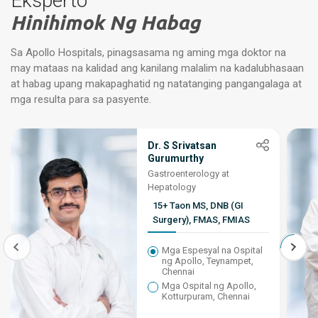
Eksperto
Hinihimok Ng Habag
Sa Apollo Hospitals, pinagsasama ng aming mga doktor na
may mataas na kalidad ang kanilang malalim na kadalubhasaan
at habag upang makapaghatid ng natatanging pangangalaga at
mga resulta para sa pasyente.
Dr. S Srivatsan
Gurumurthy
Gastroenterology at
Hepatology
15+ Taon MS, DNB (GI
Surgery), FMAS, FMIAS
Mga Espesyal na Ospital
ng Apollo, Teynampet,
Chennai
Mga Ospital ng Apollo,
Kotturpuram, Chennai