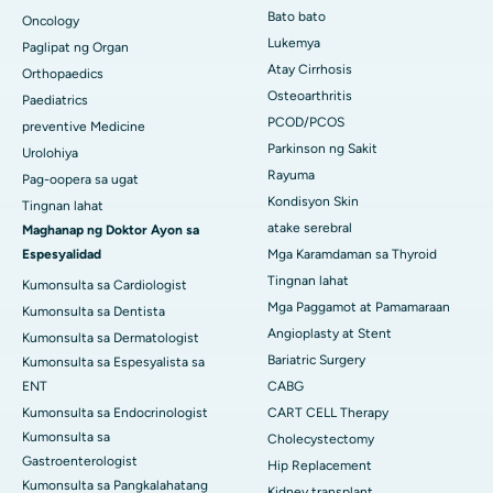
Bato bato
Oncology
Lukemya
Paglipat ng Organ
Atay Cirrhosis
Orthopaedics
Osteoarthritis
Paediatrics
PCOD/PCOS
preventive Medicine
Parkinson ng Sakit
Urolohiya
Rayuma
Pag-oopera sa ugat
Kondisyon Skin
Tingnan lahat
atake serebral
Maghanap ng Doktor Ayon sa
Espesyalidad
Mga Karamdaman sa Thyroid
Tingnan lahat
Kumonsulta sa Cardiologist
Mga Paggamot at Pamamaraan
Kumonsulta sa Dentista
Angioplasty at Stent
Kumonsulta sa Dermatologist
Bariatric Surgery
Kumonsulta sa Espesyalista sa
ENT
CABG
Kumonsulta sa Endocrinologist
CART CELL Therapy
Kumonsulta sa
Cholecystectomy
Gastroenterologist
Hip Replacement
Kumonsulta sa Pangkalahatang
Kidney transplant