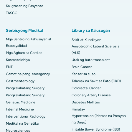
Kaligtasan ng Pasyente
TASCC
Serbisyong Medikal
Library sa Kalusugan
Mga Sentro ng Kahusayan at
Sakit at Kundisyon
Espesyalidad
Amyotrophic Lateral Sclerosis
Mga Agham sa Cardiac
(ALS)
Kosmetolohiya
Utak ng buto transplant
ENT
Brain Cancer
Gamot na pang-emergency
Kanser sa suso
Gastroenterology
Talamak na Sakit sa Bato (CKD)
Pangkalahatang Surgery
Colorectal Cancer
Pangkalahatang Surgery
Coronary Artery Disease
Geriatric Medicine
Diabetes Mellitus
Internal Medicine
Himatay
Hypertension (Mataas na Presyon
Interventional Radiology
ng Dugo)
Medikal na Genetika
Irritable Bowel Syndrome (IBS)
Neurosciences