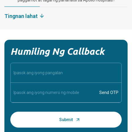
paggamot at tagal ng pananatili sa Apollo Hospitals?
Tingnan lahat
Humiling Ng Callback