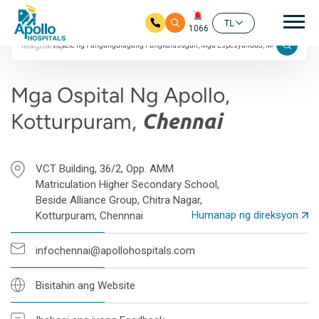
24/7
Pan
4.4 Rating ng Google
TL
1066
Maghanap
Skip to main content
Mga Ospital Ng Apollo,
Kotturpuram,
Chennai
VCT Building, 36/2, Opp. AMM
Matriculation Higher Secondary School,
Beside Alliance Group, Chitra Nagar,
Humanap ng direksyon
Kotturpuram, Chennnai
infochennai@apollohospitals.com
Bisitahin ang Website