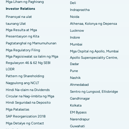
Ceramic Kabuuang Pagpapalit ng Tuhod
Mga Liham ng Paghirang
Kakinada
Deli
Investor Relations
Indraprastha
ERCP
Pinakamahusay na Ospital sa Canal Circular Road, Kolkata
Pinansyal na ulat
Noida
taunang Ulat
Athenaa, Kolonya ng Depensa
Pinakamahusay na Ospital sa CBD Belapur, Navi Mumbai
Mga Resulta at Mga
Lucknow
Presentasyon ng Kita
Pinakamahusay na Ospital sa Panchavati, Nashik
Indore
Pagtatanghal ng Mamumuhunan
Mumbai
Pinakamahusay na Ospital sa Secunderabad, Hyderabad
Mga Regulatory Filing
Mga Ospital ng Apollo, Mumbai
Mga Pagsisiwalat sa ilalim ng Mga
Apollo Superspeciality Centre,
Pinakamahusay na Ospital sa Seshadripuram, Bangalore
Regulasyon 46 & 62 Ng SEBI
Dadar
LODR
Pune
Pinakamahusay na Ospital sa Waltair Main Road,
Pattern ng Shareholding
Visakhapatnam
Nashik
Nagpulong ang NCLT
Ahmedabad
Pinakamahusay na Ospital sa Subhash Nagar Road,
Hindi Na-claim na Dividends
Sentro ng Lungsod, Ellisbridge
Karimnagar
Circular na Nag-iimbita ng Mga
Gandhinagar
Hindi Seguridad na Deposito
Pinakamahusay na Ospital sa Managari, Karaikudi
Kolkata
Mga Patalastas
EM Bypass
Pinakamahusay na Ospital sa Arepally, Warangal
SAP Reorganization 2018
Narendrapur
Mga Detalye ng Contact
Guwahati
Pinakamahusay na Ospital sa Arera Colony, Bhopal