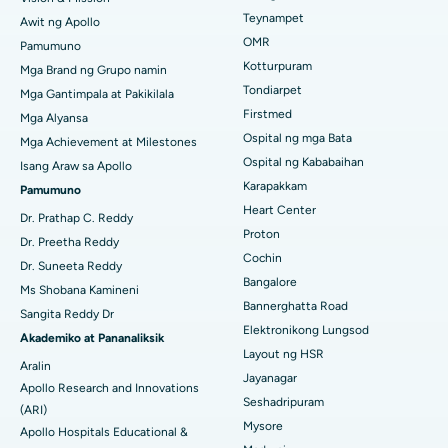
Lasik Surgery
Teynampet
Awit ng Apollo
Pinakamahusay na Ospital sa PH Road, Chennai
Maghanap ng Pediatrics
OMR
Pamumuno
Rhinoplasty
Kotturpuram
Pinakamahusay na Sentro ng Puso sa Thousand Lights,
Mga Brand ng Grupo namin
Chennai
Tondiarpet
Mga Gantimpala at Pakikilala
liposuction
Maghanap ng Dermatologist
Firstmed
Mga Alyansa
Pinakamahusay na Ospital sa Jubilee Hills, Hyderabad
Coronary Angiogram
Ospital ng mga Bata
Mga Achievement at Milestones
Ospital ng Kababaihan
Pinakamahusay na Ospital sa Tondiarpet, Chennai
Isang Araw sa Apollo
Kapalit na Transcatheter Aortic Valve
Karapakkam
Maghanap ng Urologist
Pamumuno
Pinakamahusay na Ospital sa Kotturpuram, Chennai
Heart Center
Pag-aayos ng MitraClip Valve
Dr. Prathap C. Reddy
Proton
Dr. Preetha Reddy
Pinakamahusay na Ospital sa Kovai Road, Karur
Minimally Invasive Cardiac Surgery
Cochin
Maghanap ng Diabetologist
Dr. Suneeta Reddy
Bangalore
Pinakamahusay na Ospital sa Karapakkam, Chennai
Ms Shobana Kamineni
Pagwawaksi ng Catheter
Bannerghatta Road
Sangita Reddy Dr
Pinakamahusay na Ospital sa Arilova, Vizag
Elektronikong Lungsod
Maghanap ng Ginekologo
ACL Reconstruction Surgery
Akademiko at Pananaliksik
Layout ng HSR
Pinakamahusay na Ospital sa Kanpur Road, Lucknow
Aralin
Pagpapalit ng Balikat na Balikat
Jayanagar
Apollo Research and Innovations
Seshadripuram
Pinakamahusay na Ospital sa Sektor-26, Noida
Maghanap ng Pangkalahatang Doktor
(ARI)
Endometrial Ablation
Mysore
Apollo Hospitals Educational &
Pinakamahusay na Ospital sa Gandhinagar, Ahmedabad