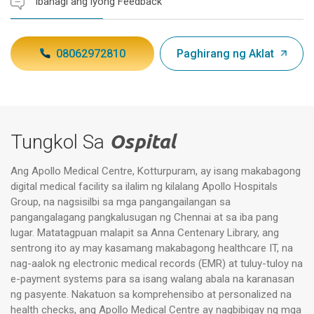
Ibahagi ang iyong Feedback
08062972810
Paghirang ng Aklat
Tungkol Sa
Ospital
Ang Apollo Medical Centre, Kotturpuram, ay isang makabagong
digital medical facility sa ilalim ng kilalang Apollo Hospitals
Group, na nagsisilbi sa mga pangangailangan sa
pangangalagang pangkalusugan ng Chennai at sa iba pang
lugar. Matatagpuan malapit sa Anna Centenary Library, ang
sentrong ito ay may kasamang makabagong healthcare IT, na
nag-aalok ng electronic medical records (EMR) at tuluy-tuloy na
e-payment systems para sa isang walang abala na karanasan
ng pasyente. Nakatuon sa komprehensibo at personalized na
health checks, ang Apollo Medical Centre ay nagbibigay ng mga