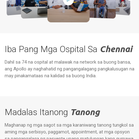
Iba Pang Mga Ospital Sa
Chennai
Dahil sa 74 na ospital at malawak na network sa buong bansa,
ang Apollo ay naghahatid ng pangangalagang pangkalusugan na
Mga Espesyal na Ospital ng Apollo,
Vanagaram, Chennai
Ap
may pinakamataas na kalidad sa buong India.
Madalas Itanong
Tanong
Maghanap ng mga sagot sa mga karaniwang tanong tungkol sa
aming mga serbisyo, paggamot, appointment, at mga opsyon
sa pangangalaga ng pasyente upang matulungan kang gumawa