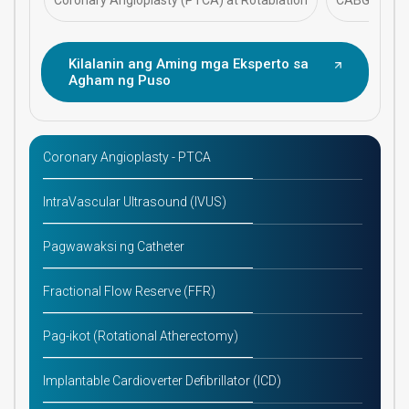
Coronary Angioplasty (PTCA) at Rotablation
CABG (Coron
Kilalanin ang Aming mga Eksperto sa
Agham ng Puso
Coronary Angioplasty - PTCA
IntraVascular Ultrasound (IVUS)
Pagwawaksi ng Catheter
Fractional Flow Reserve (FFR)
Pag-ikot (Rotational Atherectomy)
Implantable Cardioverter Defibrillator (ICD)