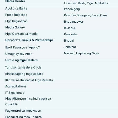
Media Center
Christian Basti, Mga Ospital na
Apollo sa Balita
Pandaigdig
Pinakamahusay na Ospital sa Jayanagar, Bangalore
Press Releases
Paschim Boragaon, Excel Care
Pinakamahusay na Ospital sa KK Nagar, Madurai
Mga Kaganapan
Bhubaneswar
Media Gallery
Bilaspur
Pinakamahusay na Ospital sa Ramji Nagar, Nellore
Mga Contact sa Media
Rourkela
Corporate Tiepus & Partnerships
Bhopal
Pinakamahusay na Ospital sa Sektor-19, Rourkela
Jabalpur
Bakit Kasosyo si Apollo?
Pinakamahusay na Ospital sa Swargate, Pune
Navsari, Ospital ng Nirali
Umugnay kay Amin
Circle ng mga Healers
Pinakamahusay na Ospital ng Kanser ng Kababaihan sa Timog
Delhi
Tungkol sa Healers Circle
pinakabagong mga update
Klinikal na Kalidad at Mga Resulta
Accreditations
IT Excellence
Mga Alituntunin sa India para sa
Covid 19
Pagkontrol sa impeksyon
Pagsukat ng mga Resulta