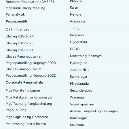
Madurai
Research Foundation (AHERF)
Embolization ng Uterine Artery
Karur
Mga Kinikilalang Papel ng
Maghanap ng Sikologo
Pinakamahusay na Ospital sa Aragonda, Andhra Pradesh
Ovarian Cystectomy
Pananaliksik
Nellore
Pagpapanatili
Aragonda
Pinakamahusay na Ospital sa Bannerghatta Road, Bangalore
Operasyong Kanser sa Dibdib
Trichy
CSR Initiatives
Maghanap ng Pangkalahatang Siruhano
Pinakamahusay na Ospital sa Unit-15, Bhubaneswar
Karaikudi
Ulat ng ESG 2024
Brachytherapy
Hyderabad
Ulat ng ESG 2023
Pinakamahusay na Ospital sa Seepat Road, Bilaspur
Colonoscopy
DRDO
Ulat ng ESG 2021
Distrito ng Pinansyal
Ulat sa Pananagutan at
Pinakamahusay na Ospital sa Ellisbridge, Ahmedabad
Polypectomy
Pagpapanatili ng Negosyo 2023
Hyderguda
Pinakamahusay na Ospital sa New Delhi
Ulat sa Pananagutan at
Jubilee Hills
Deep Brain Stimulation
Pagpapanatili ng Negosyo 2022
Karimnagar
Pinakamahusay na Ospital sa DRDO, Hyderabad
Corporate Pamamahala
Peritoneyal Dialysis
Miryalaguda
Mga Komite ng Lupon
Secunderabad
Pinakamahusay na Ospital sa GS Road, Guwahati
Kidney Biopsy
Mga Patakaran sa Korporasyon
Warangal
Pinakamahusay na Ospital sa Hyderguda, Hyderabad
Mga Taunang Pangkalahatang
Visakhapatnam
Parathyroidectomy
Pagpupulong
Arilova, Lungsod ng Kalusugan
Pinakamahusay na Ospital sa Vijay Nagar, Indore
Mga Pagkilos ng Corporate
Cytoreductive Surgery
Ram Nagar
Paunawa ng Postal Balota
Kakinada
Pinakamahusay na Ospital sa Suryaraopeta Main Road,