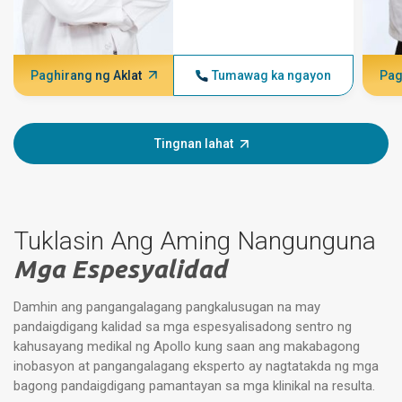
Paghirang ng Aklat
Tumawag ka ngayon
Pag
Tingnan lahat
Tuklasin Ang Aming Nangunguna
Mga Espesyalidad
Damhin ang pangangalagang pangkalusugan na may
pandaigdigang kalidad sa mga espesyalisadong sentro ng
kahusayang medikal ng Apollo kung saan ang makabagong
inobasyon at pangangalagang eksperto ay nagtatakda ng mga
bagong pandaigdigang pamantayan sa mga klinikal na resulta.