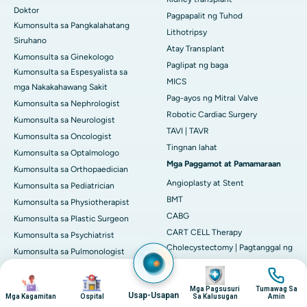
Doktor
Pagpapalit ng Tuhod
Kumonsulta sa Pangkalahatang
Lithotripsy
Siruhano
Atay Transplant
Kumonsulta sa Ginekologo
Paglipat ng baga
Kumonsulta sa Espesyalista sa
MICS
mga Nakakahawang Sakit
Pag-ayos ng Mitral Valve
Kumonsulta sa Nephrologist
Robotic Cardiac Surgery
Kumonsulta sa Neurologist
TAVI | TAVR
Kumonsulta sa Oncologist
Tingnan lahat
Kumonsulta sa Optalmologo
Mga Paggamot at Pamamaraan
Kumonsulta sa Orthopaedician
Angioplasty at Stent
Kumonsulta sa Pediatrician
BMT
Kumonsulta sa Physiotherapist
CABG
Kumonsulta sa Plastic Surgeon
CART CELL Therapy
Kumonsulta sa Psychiatrist
Cholecystectomy | Pagtanggal ng
Kumonsulta sa Pulmonologist
Gall Bladder
Kumonsulta sa Rheumatologist
Imahen
Imahen
Imahen
Imahen
Hysterectomy
Kumonsulta sa Siruhano ng
Mga Pagsusuri
Tumawag Sa
Usap-Usapan
Kidney transplant
Mga Kagamitan
Ospital
Sa Kalusugan
Amin
Transplant