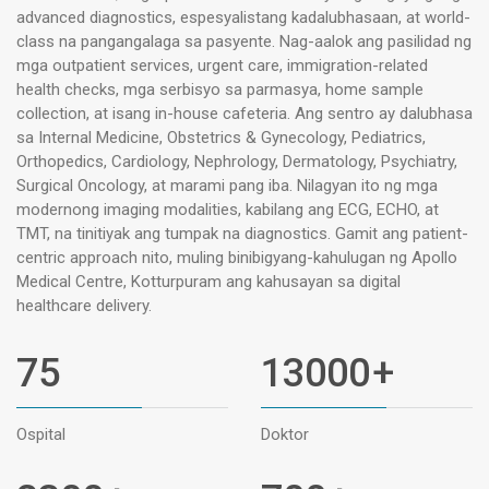
advanced diagnostics, espesyalistang kadalubhasaan, at world-
class na pangangalaga sa pasyente. Nag-aalok ang pasilidad ng
mga outpatient services, urgent care, immigration-related
health checks, mga serbisyo sa parmasya, home sample
collection, at isang in-house cafeteria. Ang sentro ay dalubhasa
sa Internal Medicine, Obstetrics & Gynecology, Pediatrics,
Orthopedics, Cardiology, Nephrology, Dermatology, Psychiatry,
Surgical Oncology, at marami pang iba. Nilagyan ito ng mga
modernong imaging modalities, kabilang ang ECG, ECHO, at
TMT, na tinitiyak ang tumpak na diagnostics. Gamit ang patient-
centric approach nito, muling binibigyang-kahulugan ng Apollo
Medical Centre, Kotturpuram ang kahusayan sa digital
healthcare delivery.
75
13000
+
Ospital
Doktor