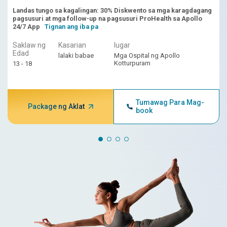
Landas tungo sa kagalingan: 30% Diskwento sa mga karagdagang
pagsusuri at mga follow-up na pagsusuri ProHealth sa Apollo
24/7 App
Tignan ang iba pa
Saklaw ng
Kasarian
lugar
Edad
lalaki babae
Mga Ospital ng Apollo
Kotturpuram
13 - 18
Tumawag Para Mag-
Package ng Aklat
book