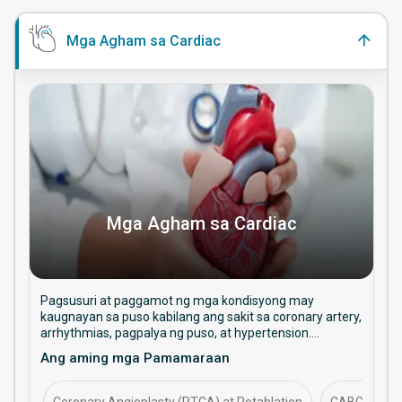
Mga Agham sa Cardiac
Mga Agham sa Cardiac
Pagsusuri at paggamot ng mga kondisyong may
kaugnayan sa puso kabilang ang sakit sa coronary artery,
arrhythmias, pagpalya ng puso, at hypertension.
Nakatuon sa pangangalagang pang-iwas, mga
Ang aming mga Pamamaraan
pamamaraang interventional, at pangmatagalang
pamamahala sa kalusugan ng puso.