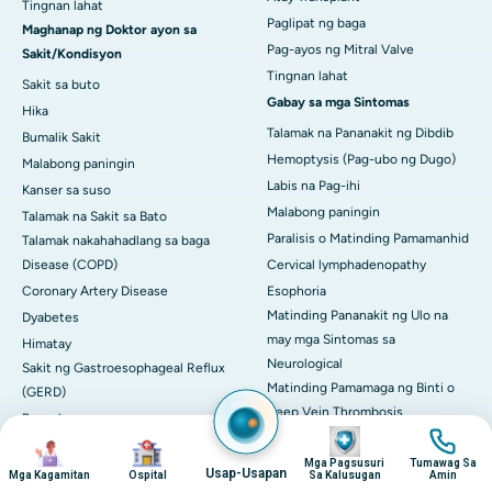
Tingnan lahat
Paglipat ng baga
Maghanap ng Doktor ayon sa
Pag-ayos ng Mitral Valve
Sakit/Kondisyon
Tingnan lahat
Sakit sa buto
Gabay sa mga Sintomas
Hika
Talamak na Pananakit ng Dibdib
Bumalik Sakit
Hemoptysis (Pag-ubo ng Dugo)
Malabong paningin
Labis na Pag-ihi
Kanser sa suso
Malabong paningin
Talamak na Sakit sa Bato
Paralisis o Matinding Pamamanhid
Talamak nakahahadlang sa baga
Disease (COPD)
Cervical lymphadenopathy
Coronary Artery Disease
Esophoria
Matinding Pananakit ng Ulo na
Dyabetes
may mga Sintomas sa
Himatay
Neurological
Sakit ng Gastroesophageal Reflux
Matinding Pamamaga ng Binti o
(GERD)
Deep Vein Thrombosis
Pagpalya ng puso
Imahen
Imahen
Asul na sclera
Imahen
Imahen
Herniated Disc
Gastrointestinal o Hindi
Mga Pagsusuri
Tumawag Sa
Hypertension (Mataas na Presyon
Usap-Usapan
Mga Kagamitan
Ospital
Sa Kalusugan
Amin
Makontrol na Pagdurugo