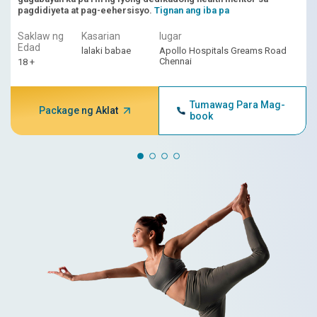
pagdidiyeta at pag-eehersisyo.
Tignan ang iba pa
Saklaw ng
Kasarian
lugar
Edad
lalaki babae
Apollo Hospitals Greams Road
Chennai
18 +
Tumawag Para Mag-
Package ng Aklat
book