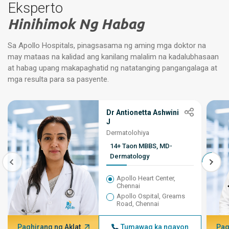
Eksperto
Hinihimok Ng Habag
Sa Apollo Hospitals, pinagsasama ng aming mga doktor na
may mataas na kalidad ang kanilang malalim na kadalubhasaan
at habag upang makapaghatid ng natatanging pangangalaga at
mga resulta para sa pasyente.
Dr Antionetta Ashwini
J
Dermatolohiya
14+ Taon MBBS, MD-
Dermatology
Apollo Heart Center,
Chennai
Apollo Ospital, Greams
Road, Chennai
Paghirang ng Aklat
Tumawag ka ngayon
Pag