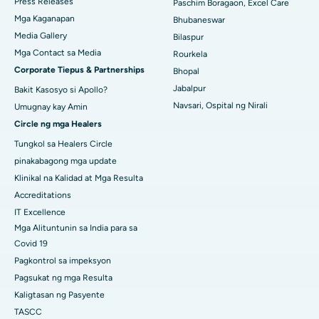
Press Releases
Paschim Boragaon, Excel Care
Pinakamahusay na Ospital sa KK Nagar, Madurai
Mga Kaganapan
Bhubaneswar
Media Gallery
Bilaspur
Pinakamahusay na Ospital sa Ramji Nagar, Nellore
Mga Contact sa Media
Rourkela
Corporate Tiepus & Partnerships
Bhopal
Pinakamahusay na Ospital sa Sektor-19, Rourkela
Jabalpur
Bakit Kasosyo si Apollo?
Pinakamahusay na Ospital sa Swargate, Pune
Navsari, Ospital ng Nirali
Umugnay kay Amin
Circle ng mga Healers
Pinakamahusay na Ospital ng Kanser ng Kababaihan sa Timog
Delhi
Tungkol sa Healers Circle
pinakabagong mga update
Klinikal na Kalidad at Mga Resulta
Accreditations
IT Excellence
Mga Alituntunin sa India para sa
Covid 19
Pagkontrol sa impeksyon
Pagsukat ng mga Resulta
Kaligtasan ng Pasyente
TASCC