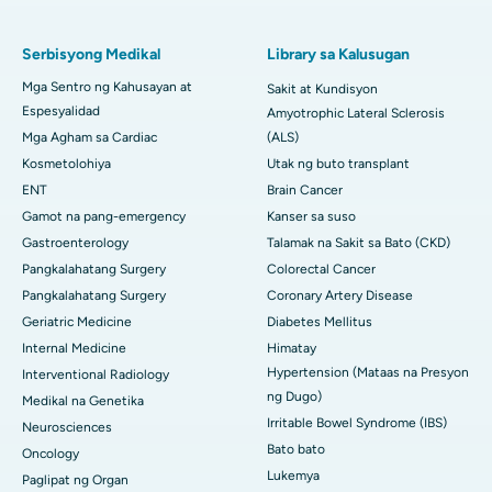
Serbisyong Medikal
Library sa Kalusugan
Mga Sentro ng Kahusayan at
Sakit at Kundisyon
Espesyalidad
Amyotrophic Lateral Sclerosis
Mga Agham sa Cardiac
(ALS)
Kosmetolohiya
Utak ng buto transplant
ENT
Brain Cancer
Gamot na pang-emergency
Kanser sa suso
Gastroenterology
Talamak na Sakit sa Bato (CKD)
Pangkalahatang Surgery
Colorectal Cancer
Pangkalahatang Surgery
Coronary Artery Disease
Geriatric Medicine
Diabetes Mellitus
Internal Medicine
Himatay
Hypertension (Mataas na Presyon
Interventional Radiology
ng Dugo)
Medikal na Genetika
Irritable Bowel Syndrome (IBS)
Neurosciences
Bato bato
Oncology
Lukemya
Paglipat ng Organ