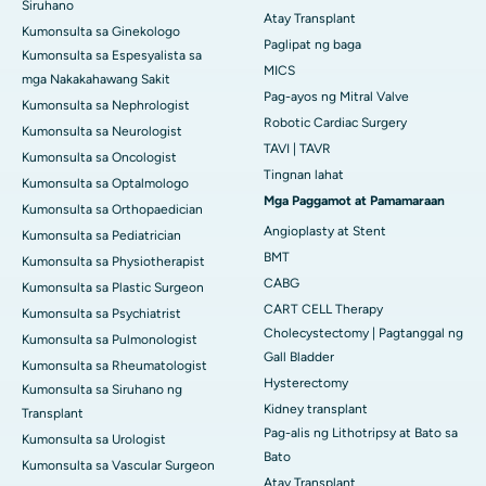
Siruhano
Atay Transplant
Kumonsulta sa Ginekologo
Paglipat ng baga
Kumonsulta sa Espesyalista sa
MICS
mga Nakakahawang Sakit
Pag-ayos ng Mitral Valve
Kumonsulta sa Nephrologist
Robotic Cardiac Surgery
Kumonsulta sa Neurologist
TAVI | TAVR
Kumonsulta sa Oncologist
Tingnan lahat
Kumonsulta sa Optalmologo
Mga Paggamot at Pamamaraan
Kumonsulta sa Orthopaedician
Angioplasty at Stent
Kumonsulta sa Pediatrician
BMT
Kumonsulta sa Physiotherapist
CABG
Kumonsulta sa Plastic Surgeon
CART CELL Therapy
Kumonsulta sa Psychiatrist
Cholecystectomy | Pagtanggal ng
Kumonsulta sa Pulmonologist
Gall Bladder
Kumonsulta sa Rheumatologist
Hysterectomy
Kumonsulta sa Siruhano ng
Kidney transplant
Transplant
Pag-alis ng Lithotripsy at Bato sa
Kumonsulta sa Urologist
Bato
Kumonsulta sa Vascular Surgeon
Atay Transplant