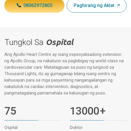
08062972805
Paghirang ng Aklat
Tungkol Sa
Ospital
Ang Apollo Heart Centre ay isang espesyalisadong extension
ng Apollo Group, na nakatuon sa pagbibigay ng world-class na
cardiovascular care. Matatagpuan sa puso ng lungsod sa
Thousand Lights, ito ay gumaganap bilang isang sentro ng
kahusayan para sa mga pasyenteng nangangailangan ng
nakatutok na cardiac intervention, diagnostics, at
pangmatagalang pamamahala sa kalusugan ng puso.
75
13000
+
Ospital
Doktor