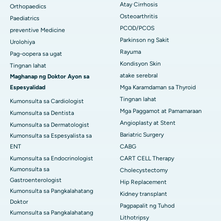
Atay Cirrhosis
Orthopaedics
Osteoarthritis
Paediatrics
PCOD/PCOS
preventive Medicine
Parkinson ng Sakit
Urolohiya
Rayuma
Pag-oopera sa ugat
Kondisyon Skin
Tingnan lahat
atake serebral
Maghanap ng Doktor Ayon sa
Espesyalidad
Mga Karamdaman sa Thyroid
Tingnan lahat
Kumonsulta sa Cardiologist
Mga Paggamot at Pamamaraan
Kumonsulta sa Dentista
Angioplasty at Stent
Kumonsulta sa Dermatologist
Bariatric Surgery
Kumonsulta sa Espesyalista sa
ENT
CABG
Kumonsulta sa Endocrinologist
CART CELL Therapy
Kumonsulta sa
Cholecystectomy
Gastroenterologist
Hip Replacement
Kumonsulta sa Pangkalahatang
Kidney transplant
Doktor
Pagpapalit ng Tuhod
Kumonsulta sa Pangkalahatang
Lithotripsy