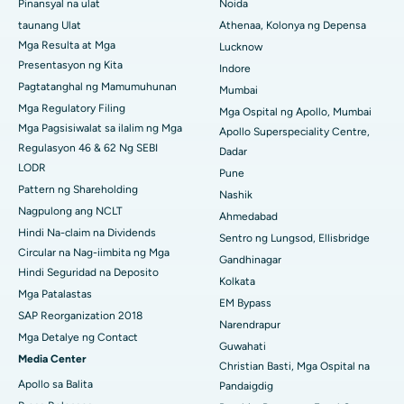
Pinansyal na ulat
Noida
taunang Ulat
Athenaa, Kolonya ng Depensa
Pinakamahusay na Ospital sa CBD Belapur, Navi Mumbai
Mga Resulta at Mga
Lucknow
Presentasyon ng Kita
Pinakamahusay na Ospital sa Panchavati, Nashik
Indore
Pagtatanghal ng Mamumuhunan
Mumbai
Pinakamahusay na Ospital sa Secunderabad, Hyderabad
Mga Regulatory Filing
Mga Ospital ng Apollo, Mumbai
Mga Pagsisiwalat sa ilalim ng Mga
Apollo Superspeciality Centre,
Pinakamahusay na Ospital sa Seshadripuram, Bangalore
Regulasyon 46 & 62 Ng SEBI
Dadar
LODR
Pune
Pinakamahusay na Ospital sa Waltair Main Road,
Pattern ng Shareholding
Visakhapatnam
Nashik
Nagpulong ang NCLT
Ahmedabad
Pinakamahusay na Ospital sa Subhash Nagar Road,
Hindi Na-claim na Dividends
Sentro ng Lungsod, Ellisbridge
Karimnagar
Circular na Nag-iimbita ng Mga
Gandhinagar
Hindi Seguridad na Deposito
Pinakamahusay na Ospital sa Managari, Karaikudi
Kolkata
Mga Patalastas
EM Bypass
Pinakamahusay na Ospital sa Arepally, Warangal
SAP Reorganization 2018
Narendrapur
Mga Detalye ng Contact
Guwahati
Pinakamahusay na Ospital sa Arera Colony, Bhopal
Media Center
Christian Basti, Mga Ospital na
Apollo sa Balita
Pandaigdig
Pinakamahusay na Ospital sa Jayanagar, Bangalore