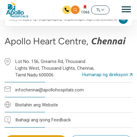
24/7
Pan
4.3 Rating ng Google
TL
1066
Maghanap
Skip to main content
Apollo Heart Centre,
Chennai
Lot No. 156, Greams Rd, Thousand
Lights West, Thousand Lights, Chennai,
Humanap ng direksyon
Tamil Nadu 600006
infochennai@apollohospitals.com
Bisitahin ang Website
Ibahagi ang iyong Feedback