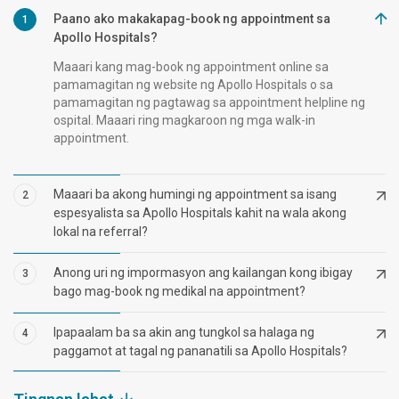
Paano ako makakapag-book ng appointment sa
1
Apollo Hospitals?
Maaari kang mag-book ng appointment online sa
pamamagitan ng website ng Apollo Hospitals o sa
pamamagitan ng pagtawag sa appointment helpline ng
ospital. Maaari ring magkaroon ng mga walk-in
appointment.
Maaari ba akong humingi ng appointment sa isang
2
espesyalista sa Apollo Hospitals kahit na wala akong
lokal na referral?
Anong uri ng impormasyon ang kailangan kong ibigay
3
bago mag-book ng medikal na appointment?
Ipapaalam ba sa akin ang tungkol sa halaga ng
4
paggamot at tagal ng pananatili sa Apollo Hospitals?