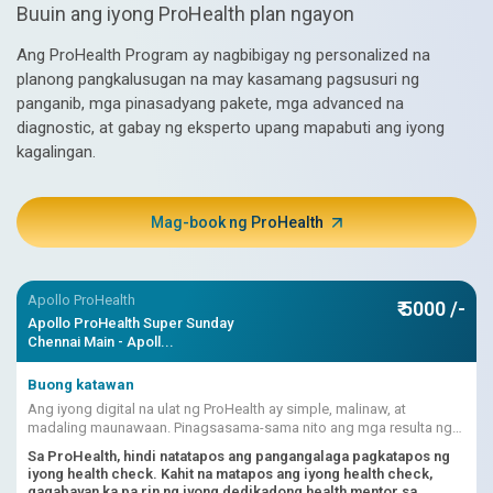
Buuin ang iyong ProHealth plan ngayon
Ang ProHealth Program ay nagbibigay ng personalized na
planong pangkalusugan na may kasamang pagsusuri ng
panganib, mga pinasadyang pakete, mga advanced na
diagnostic, at gabay ng eksperto upang mapabuti ang iyong
kagalingan.
Mag-book ng ProHealth
Apollo ProHealth
₹ 5000 /-
Apollo ProHealth Super Sunday
Chennai Main - Apoll...
Buong katawan
Ang iyong digital na ulat ng ProHealth ay simple, malinaw, at
madaling maunawaan. Pinagsasama-sama nito ang mga resulta ng
pagsusuri, mga marka ng panganib na pinapagana ng AI, mga
Sa ProHealth, hindi natatapos ang pangangalaga pagkatapos ng
interpretasyon ng doktor
iyong health check. Kahit na matapos ang iyong health check,
gagabayan ka pa rin ng iyong dedikadong health mentor sa