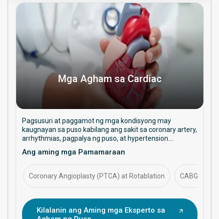
Mga Agham sa Cardiac
Pagsusuri at paggamot ng mga kondisyong may
kaugnayan sa puso kabilang ang sakit sa coronary artery,
arrhythmias, pagpalya ng puso, at hypertension.
Nakatuon sa pangangalagang pang-iwas, mga
Ang aming mga Pamamaraan
pamamaraang interventional, at pangmatagalang
pamamahala sa kalusugan ng puso.
Coronary Angioplasty (PTCA) at Rotablation
CABG (Coron
Kilalanin ang Aming mga Eksperto sa