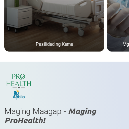
Pasilidad ng Kama
Mga
Maging Maagap -
Maging
ProHealth!