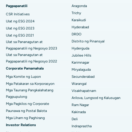
Pagpapanatili
Aragonda
Pinakamahusay na Ospital sa Bannerghatta Road, Bangalore
Operasyong Kanser sa Dibdib
Trichy
CSR Initiatives
Maghanap ng Pangkalahatang Siruhano
Pinakamahusay na Ospital sa Unit-15, Bhubaneswar
Karaikudi
Ulat ng ESG 2024
Brachytherapy
Hyderabad
Ulat ng ESG 2023
Pinakamahusay na Ospital sa Seepat Road, Bilaspur
Colonoscopy
DRDO
Ulat ng ESG 2021
Distrito ng Pinansyal
Ulat sa Pananagutan at
Pinakamahusay na Ospital sa Ellisbridge, Ahmedabad
Polypectomy
Pagpapanatili ng Negosyo 2023
Hyderguda
Pinakamahusay na Ospital sa New Delhi
Ulat sa Pananagutan at
Jubilee Hills
Deep Brain Stimulation
Pagpapanatili ng Negosyo 2022
Karimnagar
Pinakamahusay na Ospital sa DRDO, Hyderabad
Corporate Pamamahala
Peritoneyal Dialysis
Miryalaguda
Mga Komite ng Lupon
Secunderabad
Pinakamahusay na Ospital sa GS Road, Guwahati
Kidney Biopsy
Mga Patakaran sa Korporasyon
Warangal
Pinakamahusay na Ospital sa Hyderguda, Hyderabad
Mga Taunang Pangkalahatang
Visakhapatnam
Parathyroidectomy
Pagpupulong
Arilova, Lungsod ng Kalusugan
Pinakamahusay na Ospital sa Vijay Nagar, Indore
Mga Pagkilos ng Corporate
Cytoreductive Surgery
Ram Nagar
Paunawa ng Postal Balota
Kakinada
Pinakamahusay na Ospital sa Suryaraopeta Main Road,
Ceramic Kabuuang Pagpapalit ng Tuhod
Mga Liham ng Paghirang
Kakinada
Deli
Investor Relations
Indraprastha
ERCP
Pinakamahusay na Ospital sa Canal Circular Road, Kolkata