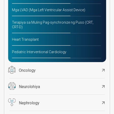
Mga LVAD (Mga Left Ventricular Assist Device)
Terapiya sa Muling Pag-synchronize ng Puso (CRT,
CRT-D)
Heart Transplant
Pediatric Interventional Cardiology
Oncology
Neurolohiya
Nephrology