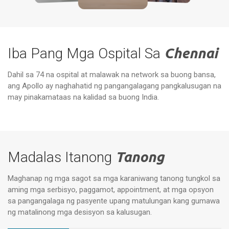
Iba Pang Mga Ospital Sa
Chennai
Dahil sa 74 na ospital at malawak na network sa buong bansa,
ang Apollo ay naghahatid ng pangangalagang pangkalusugan na
Mga Espesyal na Ospital ng Apollo,
Vanagaram, Chennai
Ap
may pinakamataas na kalidad sa buong India.
Madalas Itanong
Tanong
Maghanap ng mga sagot sa mga karaniwang tanong tungkol sa
aming mga serbisyo, paggamot, appointment, at mga opsyon
sa pangangalaga ng pasyente upang matulungan kang gumawa
ng matalinong mga desisyon sa kalusugan.