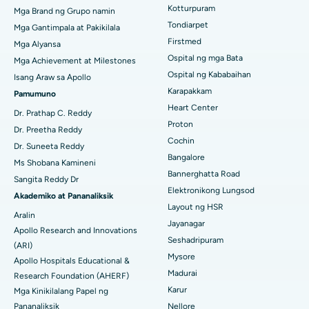
Rhinoplasty
Kotturpuram
Pinakamahusay na Sentro ng Puso sa Thousand Lights,
Mga Brand ng Grupo namin
Chennai
Tondiarpet
Mga Gantimpala at Pakikilala
liposuction
Maghanap ng Dermatologist
Firstmed
Mga Alyansa
Pinakamahusay na Ospital sa Jubilee Hills, Hyderabad
Coronary Angiogram
Ospital ng mga Bata
Mga Achievement at Milestones
Ospital ng Kababaihan
Pinakamahusay na Ospital sa Tondiarpet, Chennai
Isang Araw sa Apollo
Kapalit na Transcatheter Aortic Valve
Karapakkam
Maghanap ng Urologist
Pamumuno
Pinakamahusay na Ospital sa Kotturpuram, Chennai
Heart Center
Pag-aayos ng MitraClip Valve
Dr. Prathap C. Reddy
Proton
Dr. Preetha Reddy
Pinakamahusay na Ospital sa Kovai Road, Karur
Minimally Invasive Cardiac Surgery
Cochin
Maghanap ng Diabetologist
Dr. Suneeta Reddy
Bangalore
Pinakamahusay na Ospital sa Karapakkam, Chennai
Ms Shobana Kamineni
Pagwawaksi ng Catheter
Bannerghatta Road
Sangita Reddy Dr
Pinakamahusay na Ospital sa Arilova, Vizag
Elektronikong Lungsod
Maghanap ng Ginekologo
ACL Reconstruction Surgery
Akademiko at Pananaliksik
Layout ng HSR
Pinakamahusay na Ospital sa Kanpur Road, Lucknow
Aralin
Pagpapalit ng Balikat na Balikat
Jayanagar
Apollo Research and Innovations
Seshadripuram
Pinakamahusay na Ospital sa Sektor-26, Noida
Maghanap ng Pangkalahatang Doktor
(ARI)
Endometrial Ablation
Mysore
Apollo Hospitals Educational &
Pinakamahusay na Ospital sa Gandhinagar, Ahmedabad
Madurai
Research Foundation (AHERF)
Embolization ng Uterine Artery
Karur
Mga Kinikilalang Papel ng
Maghanap ng Sikologo
Pinakamahusay na Ospital sa Aragonda, Andhra Pradesh
Ovarian Cystectomy
Pananaliksik
Nellore