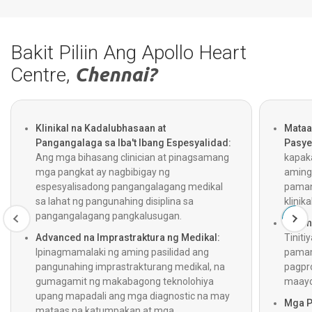
Bakit Piliin Ang Apollo Heart
Centre,
Chennai?
Klinikal na Kadalubhasaan at
Mataa
Pangangalaga sa Iba't Ibang Espesyalidad:
Pasye
Ang mga bihasang clinician at pinagsamang
kapak
mga pangkat ay nagbibigay ng
aming
espesyalisadong pangangalagang medikal
pamant
sa lahat ng pangunahing disiplina sa
klinik
pangangalagang pangkalusugan.
Walan
Advanced na Imprastraktura ng Medikal:
Tiniti
Ipinagmamalaki ng aming pasilidad ang
pamam
pangunahing imprastrakturang medikal, na
pagpro
gumagamit ng makabagong teknolohiya
maayos
upang mapadali ang mga diagnostic na may
Mga P
mataas na katumpakan at mga