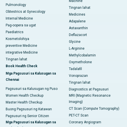
Machine
Pulmonology
Tingnan lahat
Obtestrics at Gynecology
Medicines
Internal Medicine
Adapalene
Pag-oopera sa ugat
Astaxanthin
Paediatrics
Deflazacort
Kosmetolohiya
Glycine
preventive Medicine
L-Arginine
integrative Medicine
Methylcobalamin
Tingnan lahat
Oxymetholone
Book Health Check
Tadalafil
Mga Pagsusuri sa Kalusugan sa
Vonoprazan
Chennai
Tingnan lahat
Pagsusuri sa Kalusugan ng Puso
Diagnostics at Pagsusuri
Women Health Checkup
MRI (Magnetic Resonance
Imaging)
Master Health Checkup
CT Scan (Compute Tomography)
Buong Pagsusuri ng Katawan
PET-CT Scan
Pagsusuri ng Senior Citizen
Mga Pagsusuri sa Kalusugan sa
Coronary Angiogram