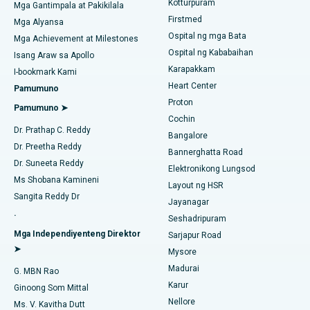
Chennai
Kotturpuram
Mga Gantimpala at Pakikilala
liposuction
Firstmed
Maghanap ng Dermatologist
Mga Alyansa
Pinakamahusay na Ospital sa Jubilee Hills, Hyderabad
Ospital ng mga Bata
Coronary Angiogram
Mga Achievement at Milestones
Ospital ng Kababaihan
Isang Araw sa Apollo
Pinakamahusay na Ospital sa Tondiarpet, Chennai
Kapalit na Transcatheter Aortic Valve
Karapakkam
Maghanap ng Urologist
I-bookmark Kami
Pinakamahusay na Ospital sa Kotturpuram, Chennai
Heart Center
Pamumuno
Pag-aayos ng MitraClip Valve
Proton
Pamumuno ➤
Pinakamahusay na Ospital sa Kovai Road, Karur
Cochin
Minimally Invasive Cardiac Surgery
Maghanap ng Diabetologist
Dr. Prathap C. Reddy
Bangalore
Pinakamahusay na Ospital sa Karapakkam, Chennai
Dr. Preetha Reddy
Pagwawaksi ng Catheter
Bannerghatta Road
Dr. Suneeta Reddy
Pinakamahusay na Ospital sa Arilova, Vizag
Elektronikong Lungsod
Maghanap ng Ginekologo
ACL Reconstruction Surgery
Ms Shobana Kamineni
Layout ng HSR
Pinakamahusay na Ospital sa Kanpur Road, Lucknow
Sangita Reddy Dr
Jayanagar
Pagpapalit ng Balikat na Balikat
.
Seshadripuram
Pinakamahusay na Ospital sa Sektor-26, Noida
Maghanap ng Pangkalahatang Doktor
Endometrial Ablation
Mga Independiyenteng Direktor
Sarjapur Road
➤
Pinakamahusay na Ospital sa Gandhinagar, Ahmedabad
Mysore
Embolization ng Uterine Artery
Madurai
G. MBN Rao
Maghanap ng Sikologo
Pinakamahusay na Ospital sa Aragonda, Andhra Pradesh
Karur
Ovarian Cystectomy
Ginoong Som Mittal
Nellore
Ms. V. Kavitha Dutt
Pinakamahusay na Ospital sa Bannerghatta Road, Bangalore