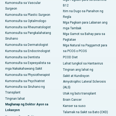
Kumonsulta sa Vascular
B12
Surgeon
Itim na Dugo sa Panahon ng
Kumonsulta sa Plastic Surgeon
Regla
Kumonsulta sa Optalmologo
Mga Pagkain para Labanan ang
Kumonsulta sa Rheumatologist
mga Tambak
Kumonsulta sa Pangkalahatang
Mga Gamot sa Bahay para sa
Siruhano
Pagtatae
Kumonsulta sa Dermatologist
Mga Natural na Paggamot para
Kumonsulta sa Endocrinologist
sa PCOS o PCOS
Kumonsulta sa Dentista
PCOD Diet
Kumonsulta sa Espesyalista sa
Lahat tungkol sa Hantavirus
mga Nakakahawang Sakit
Tingnan ang lahat ng
Kumonsulta sa Physiotherapist
Sakit at Kundisyon
Kumonsulta sa Psychiatrist
Amyotrophic Lateral Sclerosis
Kumonsulta sa Siruhano ng
(ALS)
Transplant
Utak ng buto transplant
Tingnan lahat
Brain Cancer
Maghanap ng Doktor Ayon sa
Kanser sa suso
Lokasyon
Talamak na Sakit sa Bato (CKD)