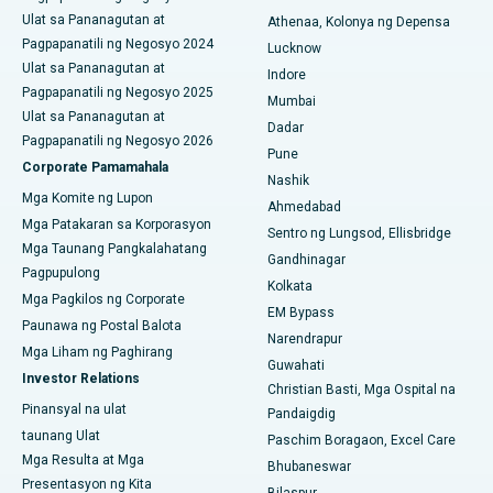
Pinakamahusay na Ospital sa CBD Belapur, Navi Mumbai
Ulat sa Pananagutan at
Athenaa, Kolonya ng Depensa
Pagpapanatili ng Negosyo 2024
Pinakamahusay na Ospital sa Panchavati, Nashik
Lucknow
Ulat sa Pananagutan at
Indore
Pinakamahusay na Ospital sa Secunderabad, Hyderabad
Pagpapanatili ng Negosyo 2025
Mumbai
Ulat sa Pananagutan at
Dadar
Pinakamahusay na Ospital sa Seshadripuram, Bangalore
Pagpapanatili ng Negosyo 2026
Pune
Corporate Pamamahala
Pinakamahusay na Ospital sa Waltair Main Road,
Nashik
Mga Komite ng Lupon
Visakhapatnam
Ahmedabad
Mga Patakaran sa Korporasyon
Sentro ng Lungsod, Ellisbridge
Pinakamahusay na Ospital sa Subhash Nagar Road,
Mga Taunang Pangkalahatang
Gandhinagar
Karimnagar
Pagpupulong
Kolkata
Mga Pagkilos ng Corporate
Pinakamahusay na Ospital sa Managari, Karaikudi
EM Bypass
Paunawa ng Postal Balota
Narendrapur
Pinakamahusay na Ospital sa Arepally, Warangal
Mga Liham ng Paghirang
Guwahati
Investor Relations
Christian Basti, Mga Ospital na
Pinakamahusay na Ospital sa Arera Colony, Bhopal
Pinansyal na ulat
Pandaigdig
taunang Ulat
Pinakamahusay na Ospital sa Jayanagar, Bangalore
Paschim Boragaon, Excel Care
Mga Resulta at Mga
Bhubaneswar
Pinakamahusay na Ospital sa KK Nagar, Madurai
Presentasyon ng Kita
Bilaspur