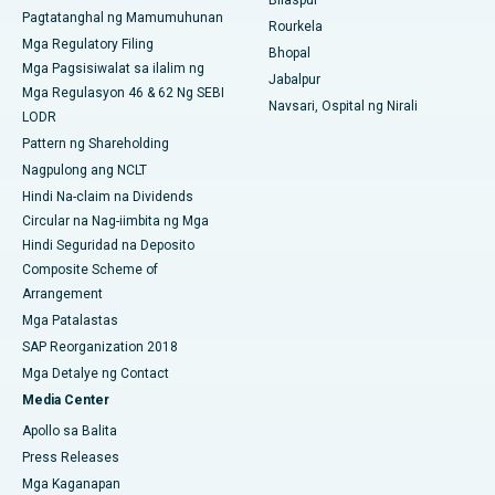
Pagtatanghal ng Mamumuhunan
Rourkela
Pinakamahusay na Ospital sa Ramji Nagar, Nellore
Mga Regulatory Filing
Bhopal
Mga Pagsisiwalat sa ilalim ng
Pinakamahusay na Ospital sa Sektor-19, Rourkela
Jabalpur
Mga Regulasyon 46 & 62 Ng SEBI
Navsari, Ospital ng Nirali
LODR
Pinakamahusay na Ospital sa Swargate, Pune
Pattern ng Shareholding
Pinakamahusay na Ospital ng Kanser ng Kababaihan sa Timog
Nagpulong ang NCLT
Delhi
Hindi Na-claim na Dividends
Circular na Nag-iimbita ng Mga
Hindi Seguridad na Deposito
Composite Scheme of
Arrangement
Mga Patalastas
SAP Reorganization 2018
Mga Detalye ng Contact
Media Center
Apollo sa Balita
Press Releases
Mga Kaganapan