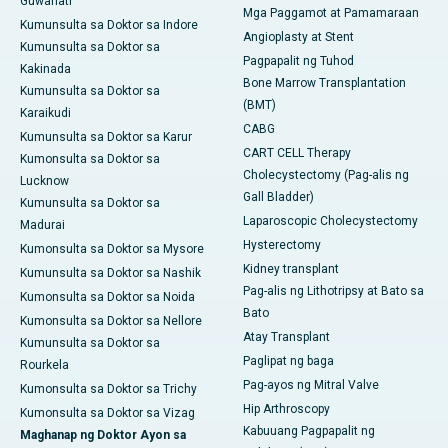
Guwahati
Mga Paggamot at Pamamaraan
Kumunsulta sa Doktor sa Indore
Angioplasty at Stent
Kumunsulta sa Doktor sa
Pagpapalit ng Tuhod
Kakinada
Bone Marrow Transplantation
Kumunsulta sa Doktor sa
(BMT)
Karaikudi
CABG
Kumunsulta sa Doktor sa Karur
CART CELL Therapy
Kumonsulta sa Doktor sa
Cholecystectomy (Pag-alis ng
Lucknow
Gall Bladder)
Kumunsulta sa Doktor sa
Laparoscopic Cholecystectomy
Madurai
Hysterectomy
Kumonsulta sa Doktor sa Mysore
Kidney transplant
Kumunsulta sa Doktor sa Nashik
Pag-alis ng Lithotripsy at Bato sa
Kumonsulta sa Doktor sa Noida
Bato
Kumonsulta sa Doktor sa Nellore
Atay Transplant
Kumunsulta sa Doktor sa
Paglipat ng baga
Rourkela
Pag-ayos ng Mitral Valve
Kumonsulta sa Doktor sa Trichy
Hip Arthroscopy
Kumonsulta sa Doktor sa Vizag
Kabuuang Pagpapalit ng
Maghanap ng Doktor Ayon sa