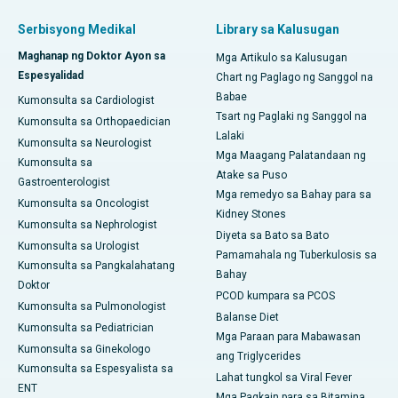
Serbisyong Medikal
Library sa Kalusugan
Maghanap ng Doktor Ayon sa
Mga Artikulo sa Kalusugan
Espesyalidad
Chart ng Paglago ng Sanggol na
Babae
Kumonsulta sa Cardiologist
Tsart ng Paglaki ng Sanggol na
Kumonsulta sa Orthopaedician
Lalaki
Kumonsulta sa Neurologist
Mga Maagang Palatandaan ng
Kumonsulta sa
Atake sa Puso
Gastroenterologist
Mga remedyo sa Bahay para sa
Kumonsulta sa Oncologist
Kidney Stones
Kumonsulta sa Nephrologist
Diyeta sa Bato sa Bato
Kumonsulta sa Urologist
Pamamahala ng Tuberkulosis sa
Kumonsulta sa Pangkalahatang
Bahay
Doktor
PCOD kumpara sa PCOS
Kumonsulta sa Pulmonologist
Balanse Diet
Kumonsulta sa Pediatrician
Mga Paraan para Mabawasan
Kumonsulta sa Ginekologo
ang Triglycerides
Kumonsulta sa Espesyalista sa
Lahat tungkol sa Viral Fever
ENT
Mga Pagkain para sa Bitamina