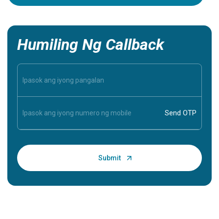
iyong mah
mahalaga
Humiling Ng Callback