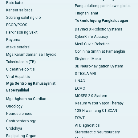
Bato bato
Pang-adultong paninilaw ng balat
Kanser sa baga
Tingnan lahat
Sobrang sakit ng ulo
Teknolohiyang Pangkalusugan
PCOD/PCOS
DaVinci XI-Robotic Systems
Parkinson ng Sakit
CyberKnife-Accuray
Rayuma
Meril Cuvis Robotics
atake serebral
Cori nina Smith at Pamangkin
Mga Karamdaman sa Thyroid
Stryker ni Mako
Tuberkulosis (TB)
3D Neuro-navigation System
Ulcerative colitis
3 TESLA MRI
Viral Hepatitis
LINAC
Mga Sentro ng Kahusayan at
ECMO
Espesyalidad
MOSES 2.0 System
Mga Agham sa Cardiac
Rezum Water Vapor Therapy
Oncology
128 Hiwain ang CT SCAN
Neurosciences
ESWT
Gastroenterology
AI Diagnostics
Urolohiya
Stereotactic Neurosurgery
Paglipat ng Organ