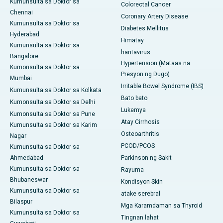
Kumunsulta sa Doktor sa
Colorectal Cancer
Chennai
Coronary Artery Disease
Kumunsulta sa Doktor sa
Diabetes Mellitus
Hyderabad
Himatay
Kumunsulta sa Doktor sa
hantavirus
Bangalore
Hypertension (Mataas na
Kumonsulta sa Doktor sa
Presyon ng Dugo)
Mumbai
Irritable Bowel Syndrome (IBS)
Kumunsulta sa Doktor sa Kolkata
Bato bato
Kumonsulta sa Doktor sa Delhi
Lukemya
Kumonsulta sa Doktor sa Pune
Atay Cirrhosis
Kumunsulta sa Doktor sa Karim
Osteoarthritis
Nagar
PCOD/PCOS
Kumunsulta sa Doktor sa
Ahmedabad
Parkinson ng Sakit
Kumunsulta sa Doktor sa
Rayuma
Bhubaneswar
Kondisyon Skin
Kumunsulta sa Doktor sa
atake serebral
Bilaspur
Mga Karamdaman sa Thyroid
Kumunsulta sa Doktor sa
Tingnan lahat