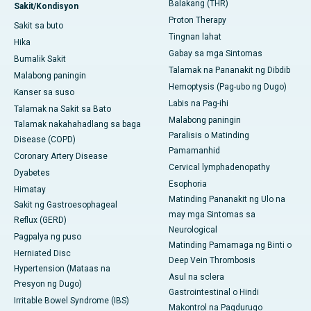
Balakang (THR)
Sakit/Kondisyon
Proton Therapy
Sakit sa buto
Tingnan lahat
Hika
Gabay sa mga Sintomas
Bumalik Sakit
Talamak na Pananakit ng Dibdib
Malabong paningin
Hemoptysis (Pag-ubo ng Dugo)
Kanser sa suso
Labis na Pag-ihi
Talamak na Sakit sa Bato
Malabong paningin
Talamak nakahahadlang sa baga
Paralisis o Matinding
Disease (COPD)
Pamamanhid
Coronary Artery Disease
Cervical lymphadenopathy
Dyabetes
Esophoria
Himatay
Matinding Pananakit ng Ulo na
Sakit ng Gastroesophageal
may mga Sintomas sa
Reflux (GERD)
Neurological
Pagpalya ng puso
Matinding Pamamaga ng Binti o
Herniated Disc
Deep Vein Thrombosis
Hypertension (Mataas na
Asul na sclera
Presyon ng Dugo)
Gastrointestinal o Hindi
Irritable Bowel Syndrome (IBS)
Makontrol na Pagdurugo