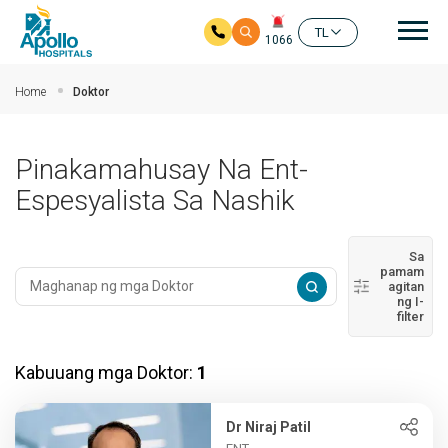
Mai
TL
1066
Skip to main content
Home
Doktor
Pinakamahusay Na Ent-
Espesyalista Sa Nashik
Sa
pamam
agitan
ng I-
filter
Kabuuang mga Doktor:
1
Dr Niraj Patil