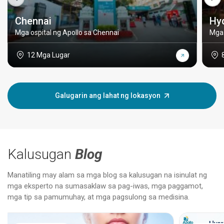
Chennai
Hy
Mga ospital ng Apollo sa Chennai
Mga 
12 Mga Lugar
Galugarin ang lahat ng lokasyon
Kalusugan
Blog
Manatiling may alam sa mga blog sa kalusugan na isinulat ng
mga eksperto na sumasaklaw sa pag-iwas, mga paggamot,
mga tip sa pamumuhay, at mga pagsulong sa medisina.