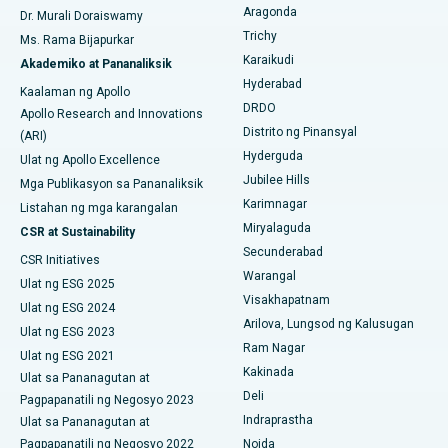
Operasyong Kanser sa Dibdib
Aragonda
Dr. Murali Doraiswamy
Maghanap ng Pangkalahatang Siruhano
Pinakamahusay na Ospital sa Unit-15, Bhubaneswar
Trichy
Ms. Rama Bijapurkar
Brachytherapy
Karaikudi
Akademiko at Pananaliksik
Pinakamahusay na Ospital sa Seepat Road, Bilaspur
Hyderabad
Colonoscopy
Kaalaman ng Apollo
DRDO
Pinakamahusay na Ospital sa Ellisbridge, Ahmedabad
Apollo Research and Innovations
Polypectomy
Distrito ng Pinansyal
(ARI)
Pinakamahusay na Ospital sa New Delhi
Hyderguda
Ulat ng Apollo Excellence
Deep Brain Stimulation
Jubilee Hills
Mga Publikasyon sa Pananaliksik
Pinakamahusay na Ospital sa DRDO, Hyderabad
Karimnagar
Peritoneyal Dialysis
Listahan ng mga karangalan
Miryalaguda
CSR at Sustainability
Pinakamahusay na Ospital sa GS Road, Guwahati
Kidney Biopsy
Secunderabad
CSR Initiatives
Pinakamahusay na Ospital sa Hyderguda, Hyderabad
Warangal
Ulat ng ESG 2025
Parathyroidectomy
Visakhapatnam
Ulat ng ESG 2024
Pinakamahusay na Ospital sa Vijay Nagar, Indore
Arilova, Lungsod ng Kalusugan
Cytoreductive Surgery
Ulat ng ESG 2023
Ram Nagar
Pinakamahusay na Ospital sa Suryaraopeta Main Road,
Ulat ng ESG 2021
Ceramic Kabuuang Pagpapalit ng Tuhod
Kakinada
Kakinada
Ulat sa Pananagutan at
Deli
Pagpapanatili ng Negosyo 2023
ERCP
Pinakamahusay na Ospital sa Canal Circular Road, Kolkata
Indraprastha
Ulat sa Pananagutan at
Pagpapanatili ng Negosyo 2022
Noida