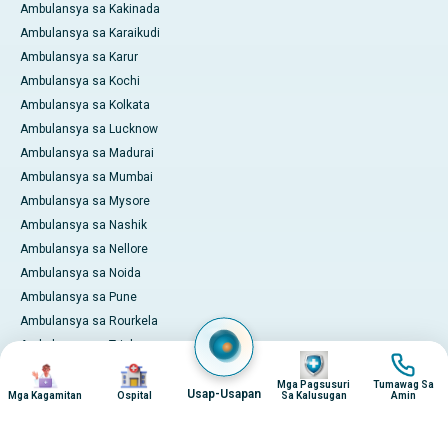
Ambulansya sa Kakinada
Ambulansya sa Karaikudi
Ambulansya sa Karur
Ambulansya sa Kochi
Ambulansya sa Kolkata
Ambulansya sa Lucknow
Ambulansya sa Madurai
Ambulansya sa Mumbai
Ambulansya sa Mysore
Ambulansya sa Nashik
Ambulansya sa Nellore
Ambulansya sa Noida
Ambulansya sa Pune
Ambulansya sa Rourkela
Ambulansya sa Trichy
Imahen
Imahen
Imahen
Imahen
Ambulansya sa Visakhapatnam
Mga Pagsusuri
Tumawag Sa
Internasyonal na Serbisyo ng
Usap-Usapan
Mga Kagamitan
Ospital
Sa Kalusugan
Amin
Pasyente
Magbayad Online