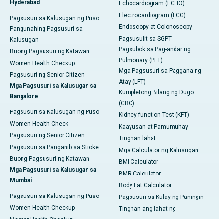
Hyderabad
Echocardiogram (ECHO)
Electrocardiogram (ECG)
Pagsusuri sa Kalusugan ng Puso
Endoscopy at Colonoscopy
Pangunahing Pagsusuri sa
Pagsusulit sa SGPT
Kalusugan
Pagsubok sa Pag-andar ng
Buong Pagsusuri ng Katawan
Pulmonary (PFT)
Women Health Checkup
Mga Pagsusuri sa Paggana ng
Pagsusuri ng Senior Citizen
Atay (LFT)
Mga Pagsusuri sa Kalusugan sa
Kumpletong Bilang ng Dugo
Bangalore
(CBC)
Pagsusuri sa Kalusugan ng Puso
Kidney function Test (KFT)
Women Health Check
Kaayusan at Pamumuhay
Pagsusuri ng Senior Citizen
Tingnan lahat
Pagsusuri sa Panganib sa Stroke
Mga Calculator ng Kalusugan
Buong Pagsusuri ng Katawan
BMI Calculator
Mga Pagsusuri sa Kalusugan sa
BMR Calculator
Mumbai
Body Fat Calculator
Pagsusuri sa Kalusugan ng Puso
Pagsusuri sa Kulay ng Paningin
Women Health Checkup
Tingnan ang lahat ng