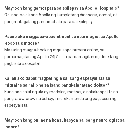
Mayroon bang gamot para sa epilepsy sa Apollo Hospitals?
Oo, nag-aalok ang Apollo ng kumpletong diagnosis, gamot, at
pangmatagalang pamamahala para sa epilepsy.
Paano ako magpapa-appointment sa neurologist sa Apollo
Hospitals Indore?
Maaaring magpa-book ng mga appointment online, sa
pamamagitan ng Apollo 24|7, o sa pamamagitan ng direktang
pagbisita sa ospital.
Kailan ako dapat magpatingin sa isang espesyalista sa
migraine sa halip na sa isang pangkalahatang doktor?
Kung ang sakit ng ulo ay madalas, matindi, o nakakaapekto sa
pang-araw-araw na buhay, inirerekomenda ang pagsusuri ng
espesyalista.
Mayroon bang online na konsultasyon sa isang neurologist sa
Indore?