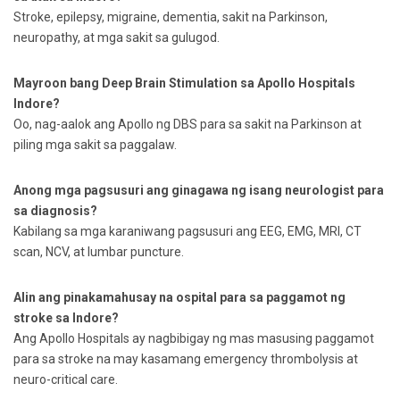
Stroke, epilepsy, migraine, dementia, sakit na Parkinson,
neuropathy, at mga sakit sa gulugod.
Mayroon bang Deep Brain Stimulation sa Apollo Hospitals
Indore?
Oo, nag-aalok ang Apollo ng DBS para sa sakit na Parkinson at
piling mga sakit sa paggalaw.
Anong mga pagsusuri ang ginagawa ng isang neurologist para
sa diagnosis?
Kabilang sa mga karaniwang pagsusuri ang EEG, EMG, MRI, CT
scan, NCV, at lumbar puncture.
Alin ang pinakamahusay na ospital para sa paggamot ng
stroke sa Indore?
Ang Apollo Hospitals ay nagbibigay ng mas masusing paggamot
para sa stroke na may kasamang emergency thrombolysis at
neuro-critical care.