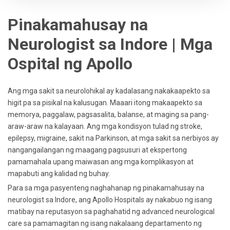
Pinakamahusay na
Neurologist sa Indore | Mga
Ospital ng Apollo
Ang mga sakit sa neurolohikal ay kadalasang nakakaapekto sa
higit pa sa pisikal na kalusugan. Maaari itong makaapekto sa
memorya, paggalaw, pagsasalita, balanse, at maging sa pang-
araw-araw na kalayaan. Ang mga kondisyon tulad ng stroke,
epilepsy, migraine, sakit na Parkinson, at mga sakit sa nerbiyos ay
nangangailangan ng maagang pagsusuri at ekspertong
pamamahala upang maiwasan ang mga komplikasyon at
mapabuti ang kalidad ng buhay.
Para sa mga pasyenteng naghahanap ng pinakamahusay na
neurologist sa Indore, ang Apollo Hospitals ay nakabuo ng isang
matibay na reputasyon sa paghahatid ng advanced neurological
care sa pamamagitan ng isang nakalaang departamento ng