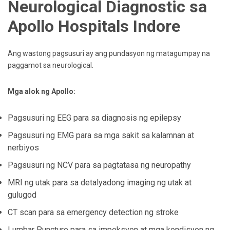
Neurological Diagnostic sa
Apollo Hospitals Indore
Ang wastong pagsusuri ay ang pundasyon ng matagumpay na
paggamot sa neurological.
Mga alok ng Apollo:
Pagsusuri ng EEG para sa diagnosis ng epilepsy
Pagsusuri ng EMG para sa mga sakit sa kalamnan at
nerbiyos
Pagsusuri ng NCV para sa pagtatasa ng neuropathy
MRI ng utak para sa detalyadong imaging ng utak at
gulugod
CT scan para sa emergency detection ng stroke
Lumbar Puncture para sa impeksyon at mga kondisyon ng