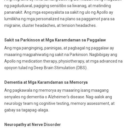
ng pagduduwal, pagiging sensitibo sa liwanag, at matinding
pananakit. Ang mga espesyalista sa sakit ng ulo ng Apollo ay
lumilikha ng mga personalized na plano sa paggamot para sa
migraine, cluster headaches, at tension headaches.
Sakit sa Parkinson at Mga Karamdaman sa Paggalaw
Ang mga panginginig, paninigas, at pagbagal ng paggalaw ay
maaaring magpahiwatig ng sakit na Parkinson. Nagbibigay ang
Apollo ng medication therapy, physiotherapy, at mga advanced na
opsyon tulad ng Deep Brain Stimulation (DBS).
Dementia at Mga Karamdaman sa Memorya
Ang pagkawala ng memorya ay maaaring isang maagang
senyales ng dementia o Alzheimer's disease. Nag-aalok ang
neurology team ng cognitive testing, memory assessment, at
gabay sa tagapag-alaga.
Neuropathy at Nerve Disorder