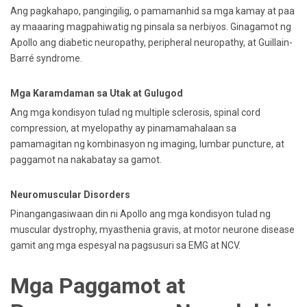
Ang pagkahapo, pangingilig, o pamamanhid sa mga kamay at paa
ay maaaring magpahiwatig ng pinsala sa nerbiyos. Ginagamot ng
Apollo ang diabetic neuropathy, peripheral neuropathy, at Guillain-
Barré syndrome.
Mga Karamdaman sa Utak at Gulugod
Ang mga kondisyon tulad ng multiple sclerosis, spinal cord
compression, at myelopathy ay pinamamahalaan sa
pamamagitan ng kombinasyon ng imaging, lumbar puncture, at
paggamot na nakabatay sa gamot.
Neuromuscular Disorders
Pinangangasiwaan din ni Apollo ang mga kondisyon tulad ng
muscular dystrophy, myasthenia gravis, at motor neurone disease
gamit ang mga espesyal na pagsusuri sa EMG at NCV.
Mga Paggamot at