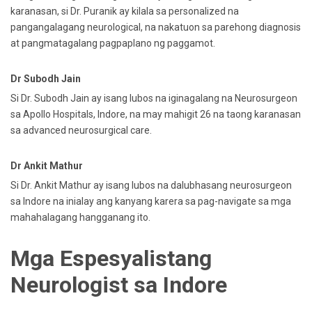
karanasan, si Dr. Puranik ay kilala sa personalized na
pangangalagang neurological, na nakatuon sa parehong diagnosis
at pangmatagalang pagpaplano ng paggamot.
Dr Subodh Jain
Si Dr. Subodh Jain ay isang lubos na iginagalang na Neurosurgeon
sa Apollo Hospitals, Indore, na may mahigit 26 na taong karanasan
sa advanced neurosurgical care.
Dr Ankit Mathur
Si Dr. Ankit Mathur ay isang lubos na dalubhasang neurosurgeon
sa Indore na inialay ang kanyang karera sa pag-navigate sa mga
mahahalagang hangganang ito.
Mga Espesyalistang
Neurologist sa Indore