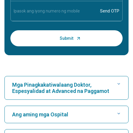
Mga Pinagkakatiwalaang Doktor,
Espesyalidad at Advanced na Paggamot
Maghanap ng Ospital
Ang aming mga Ospital
Maghanap ng Cardiologist
Pinakamahusay na Ospital sa Karukutty, Cochin