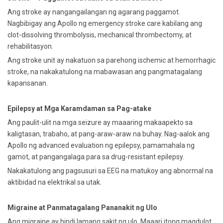
Ang stroke ay nangangailangan ng agarang paggamot.
Nagbibigay ang Apollo ng emergency stroke care kabilang ang
clot-dissolving thrombolysis, mechanical thrombectomy, at
rehabilitasyon.
Ang stroke unit ay nakatuon sa parehong ischemic at hemorrhagic
stroke, na nakakatulong na mabawasan ang pangmatagalang
kapansanan.
Epilepsy at Mga Karamdaman sa Pag-atake
Ang paulit-ulit na mga seizure ay maaaring makaapekto sa
kaligtasan, trabaho, at pang-araw-araw na buhay. Nag-aalok ang
Apollo ng advanced evaluation ng epilepsy, pamamahala ng
gamot, at pangangalaga para sa drug-resistant epilepsy.
Nakakatulong ang pagsusuri sa EEG na matukoy ang abnormal na
aktibidad na elektrikal sa utak.
Migraine at Panmatagalang Pananakit ng Ulo
Ang migraine ay hindi lamang sakit ng ulo. Maaari itong magdulot