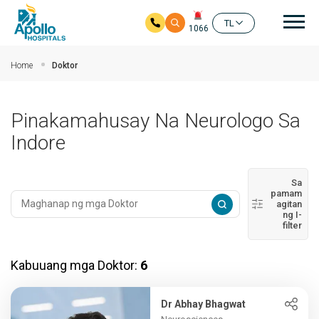
Mai
TL
1066
Skip to main content
Home
Doktor
Pinakamahusay Na Neurologo Sa
Indore
Sa
pamam
agitan
ng I-
filter
Kabuuang mga Doktor:
6
Dr Abhay Bhagwat