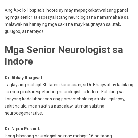
Ang Apollo Hospitals Indore ay may mapagkakatiwalaang panel
ng mga senior at espesyalistang neurologist na namamahala sa
malawak na hanay ng mga sakit na may kaugnayan sa utak,
gulugod, at nerbiyos.
Mga Senior Neurologist sa
Indore
Dr. Abhay Bhagwat
Taglay ang mahigit 30 taong karanasan, si Dr. Bhagwat ay kabilang
sa mga pinakarespetadong neurologist sa Indore. Kabilang sa
kanyang kadalubhasaan ang pamamahala ng stroke, epilepsy,
sakit ng ulo, mga sakit sa paggalaw, at mga sakit na
neurodegenerative.
Dr. Nipun Puranik
Isang bihasang neurologist na may mahigit 16 na taong