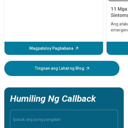
11 Mga 
Sintoma
seryoso
Ang atake
emergenc
Maaari i
sa puso 
magagamo
Magpatuloy Pagbabasa
man mang
puso, nag
sintomas
Tingnan ang Lahat ng Blog
mga sinto
iyong mah
mahalaga
Humiling Ng Callback