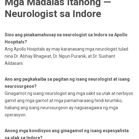
Mga Madalas Itanong —
Neurologist sa Indore
Sino ang pinakamahusay na neurologist sa Indore sa Apollo
Hospitals?
Ang Apollo Hospitals ay may karanasang mga neurologist tulad
nina Dr. Abhay Bhagwat, Dr. Nipun Puranik, at Dr. Sushant
Aildasani.
Ano ang pagkakaiba sa pagitan ng isang neurologist at isang
neurosurgeon?
Ginagamot ng isang neurologist ang mga sakit sa utak at nerbiyos
gamit ang mga gamot at mga pamamaraang hindi kirurhiko,
habang ang isang neurosurgeon ay nagsasagawa ng mga
operasyon.
Anong mga kondisyon ang ginagamot ng isang espesyalista
sa utak sa Indore?