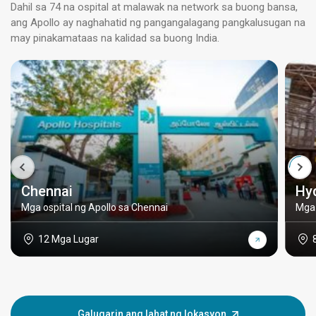
Dahil sa 74 na ospital at malawak na network sa buong bansa,
ang Apollo ay naghahatid ng pangangalagang pangkalusugan na
may pinakamataas na kalidad sa buong India.
Chennai
Hy
Mga ospital ng Apollo sa Chennai
Mga 
12 Mga Lugar
Galugarin ang lahat ng lokasyon