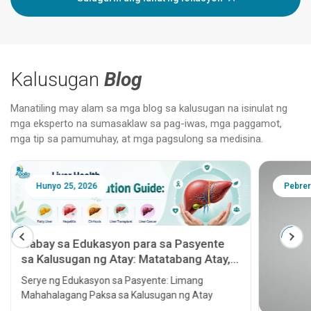
Kalusugan
Blog
Manatiling may alam sa mga blog sa kalusugan na isinulat ng
mga eksperto na sumasaklaw sa pag-iwas, mga paggamot,
mga tip sa pamumuhay, at mga pagsulong sa medisina.
Hunyo 25, 2026
Pebrer
Gabay sa Edukasyon para sa Pasyente
sa Kalusugan ng Atay: Matatabang Atay,
Hepatitis, Cirrhosis, Paglipat ng Atay at
Serye ng Edukasyon sa Pasyente: Limang
Kanser sa Atay
Mahahalagang Paksa sa Kalusugan ng Atay