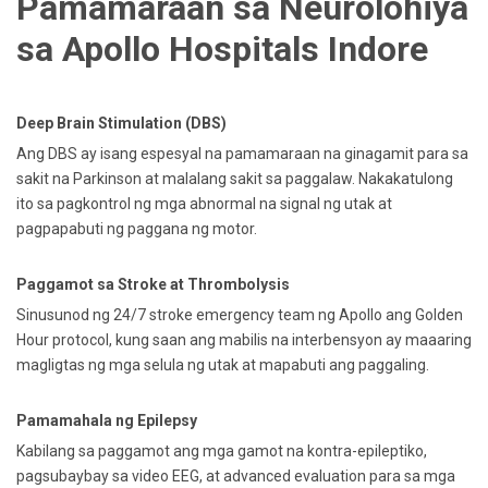
Pamamaraan sa Neurolohiya
sa Apollo Hospitals Indore
Deep Brain Stimulation (DBS)
Ang DBS ay isang espesyal na pamamaraan na ginagamit para sa
sakit na Parkinson at malalang sakit sa paggalaw. Nakakatulong
ito sa pagkontrol ng mga abnormal na signal ng utak at
pagpapabuti ng paggana ng motor.
Paggamot sa Stroke at Thrombolysis
Sinusunod ng 24/7 stroke emergency team ng Apollo ang Golden
Hour protocol, kung saan ang mabilis na interbensyon ay maaaring
magligtas ng mga selula ng utak at mapabuti ang paggaling.
Pamamahala ng Epilepsy
Kabilang sa paggamot ang mga gamot na kontra-epileptiko,
pagsubaybay sa video EEG, at advanced evaluation para sa mga