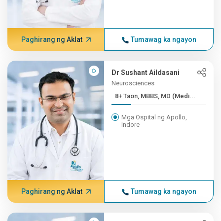
Paghirang ng Aklat
Tumawag ka ngayon
Dr Sushant Aildasani
Neurosciences
8+ Taon, MBBS, MD (Medi...
Mga Ospital ng Apollo,
Indore
Paghirang ng Aklat
Tumawag ka ngayon