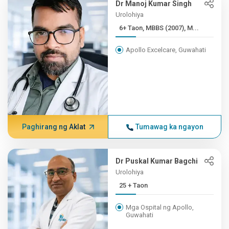
Dr Manoj Kumar Singh
Urolohiya
6+ Taon, MBBS (2007), M...
Apollo Excelcare, Guwahati
Paghirang ng Aklat
Tumawag ka ngayon
Dr Puskal Kumar Bagchi
Urolohiya
25 + Taon
Mga Ospital ng Apollo,
Guwahati