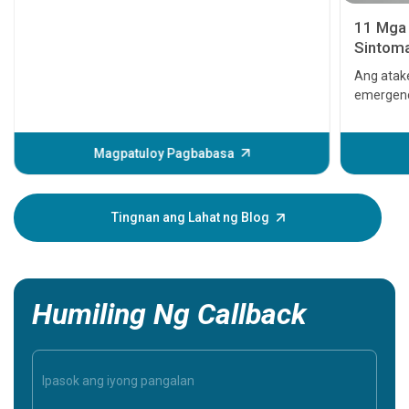
11 Mga 
Sintoma
seryoso
Ang atake
emergenc
Maaari i
sa puso 
magagamo
Magpatuloy Pagbabasa
man mang
puso, nag
sintomas
Tingnan ang Lahat ng Blog
mga sinto
iyong mah
mahalaga
Humiling Ng Callback