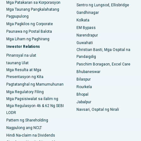
Mga Patakaran sa Korporasyon
Sentro ng Lungsod, Ellisbridge
Pinakamahusay na Ospital sa Subhash Nagar Road,
Mga Taunang Pangkalahatang
Gandhinagar
Karimnagar
Pagpupulong
Kolkata
Mga Pagkilos ng Corporate
Pinakamahusay na Ospital sa Managari, Karaikudi
EM Bypass
Paunawa ng Postal Balota
Narendrapur
Pinakamahusay na Ospital sa Arepally, Warangal
Mga Liham ng Paghirang
Guwahati
Investor Relations
Christian Basti, Mga Ospital na
Pinakamahusay na Ospital sa Arera Colony, Bhopal
Pinansyal na ulat
Pandaigdig
taunang Ulat
Pinakamahusay na Ospital sa Jayanagar, Bangalore
Paschim Boragaon, Excel Care
Mga Resulta at Mga
Bhubaneswar
Pinakamahusay na Ospital sa KK Nagar, Madurai
Presentasyon ng Kita
Bilaspur
Pagtatanghal ng Mamumuhunan
Rourkela
Pinakamahusay na Ospital sa Ramji Nagar, Nellore
Mga Regulatory Filing
Bhopal
Mga Pagsisiwalat sa ilalim ng
Pinakamahusay na Ospital sa Sektor-19, Rourkela
Jabalpur
Mga Regulasyon 46 & 62 Ng SEBI
Navsari, Ospital ng Nirali
LODR
Pinakamahusay na Ospital sa Swargate, Pune
Pattern ng Shareholding
Pinakamahusay na Ospital ng Kanser ng Kababaihan sa Timog
Nagpulong ang NCLT
Delhi
Hindi Na-claim na Dividends