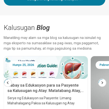
Kalusugan
Blog
Manatiling may alam sa mga blog sa kalusugan na isinulat ng
mga eksperto na sumasaklaw sa pag-iwas, mga paggamot,
mga tip sa pamumuhay, at mga pagsulong sa medisina.
Hunyo 25, 2026
Pebrer
Gabay sa Edukasyon para sa Pasyente
sa Kalusugan ng Atay: Matatabang Atay,
Hepatitis, Cirrhosis, Paglipat ng Atay at
Serye ng Edukasyon sa Pasyente: Limang
Kanser sa Atay
Mahahalagang Paksa sa Kalusugan ng Atay