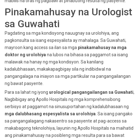
mabilis na oras ng pagbawi at pinabuting resulta ng pasyente.
Pinakamahusay na Urologist
sa Guwahati
Pagdating sa mga kondisyong nauugnay sa urolohiya, ang
pagkonsulta sa isang espesyalista ay mahalaga. Sa Guwahati,
mayroon kang access sa ilan sa mga
pinakamahusay na mga
doktor ng urolohiya
na lubos na bihasa sa paggamot sa isang
malawak na hanay ng mga kondisyon. Sa kanilang
kadalubhasaan, makakapagbigay sila ng indibidwal na
pangangalaga na iniayon sa mga partikular na pangangailangan
ng bawat pasyente.
Para sa lahat ng iyong
urological pangangailangan sa Guwahati
,
Nagbibigay ang Apollo Hospitals ng mga komprehensibong
serbisyo at paggamot na sinusuportahan ng kadalubhasaan ng
mga dalubhasang espesyalista sa urolohiya
. Sa isang pangako
sa pangangalagang nakasentro sa pasyente at pag-access sa
makabagong teknolohiya, layunin ng Apollo Hospitals na maihatid
ang pinakamahusay na posibleng mga resulta para sa bawat