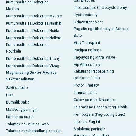
Gall Bladder)
Kumunsulta sa Doktor sa
Laparoscopic Cholecystectomy
Madurai
Hysterectomy
Kumonsulta sa Doktor sa Mysore
Kidney transplant
Kumunsulta sa Doktor sa Nashik
Pag-alis ng Lithotripsy at Bato sa
Kumonsulta sa Doktor sa Noida
Bato
Kumonsulta sa Doktor sa Nellore
Atay Transplant
Kumunsulta sa Doktor sa
Paglipat ng baga
Rourkela
Pag-ayos ng Mitral Valve
Kumonsulta sa Doktor sa Trichy
Hip Arthroscopy
Kumonsulta sa Doktor sa Vizag
Kabuuang Pagpapalit ng
Maghanap ng Doktor Ayon sa
Balakang (THR)
Sakit/Kondisyon
Proton Therapy
Sakit sa buto
Tingnan lahat
Hika
Gabay sa mga Sintomas
Bumalik Sakit
Talamak na Pananakit ng Dibdib
Malabong paningin
Hemoptysis (Pag-ubo ng Dugo)
Kanser sa suso
Labis na Pag-ihi
Talamak na Sakit sa Bato
Malabong paningin
Talamak nakahahadlang sa baga
Paralisis o Matinding