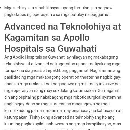
Mga serbisyo sa rehabilitasyon upang tumulong sa pagbawi
pagkatapos ng operasyon o sa mga patuloy na paggamot.
Advanced na Teknolohiya at
Kagamitan sa Apollo
Hospitals sa Guwahati
Ang Apollo Hospitals sa Guwahati ay nilagyan ng makabagong
teknolohiya at advanced na kagamitan upang matiyak ang mga
tumpak na diagnosis at epektibong paggamot. Naglalaman ang
pasilidad ng mga makabagong operation theater na nagbibigay-
daan sa mga urologist na magsagawa ng minimally invasive na
mga operasyon nang may sukdulang katumpakan. Gumagamit
din ang ospital ng pinakabagong mga robotic surgical system na
nagbibigay-daan sa mga surgeon na magsagawa ng mga
kumplikadong pamamaraan na may pinahusay na kahusayan at
katumpakan. Tinitiyak ng advanced na teknolohiyang ito ang
kaunting pagkakapilat, nabawasan ang mga komplikasyon, mas