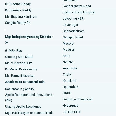
Bangalore
Pinakamahusay na Ospital sa Karapakkam, Chennai
Dr. Preetha Reddy
Pagwawaksi ng Catheter
Bannerghatta Road
Dr. Suneeta Reddy
Pinakamahusay na Ospital sa Arilova, Vizag
Elektronikong Lungsod
Maghanap ng Ginekologo
ACL Reconstruction Surgery
Ms Shobana Kamineni
Layout ng HSR
Pinakamahusay na Ospital sa Kanpur Road, Lucknow
Sangita Reddy Dr
Jayanagar
Pagpapalit ng Balikat na Balikat
.
Seshadripuram
Pinakamahusay na Ospital sa Sektor-26, Noida
Maghanap ng Pangkalahatang Doktor
Endometrial Ablation
Mga Independiyenteng Direktor
Sarjapur Road
➤
Pinakamahusay na Ospital sa Gandhinagar, Ahmedabad
Mysore
Embolization ng Uterine Artery
Madurai
G. MBN Rao
Maghanap ng Sikologo
Pinakamahusay na Ospital sa Aragonda, Andhra Pradesh
Karur
Ovarian Cystectomy
Ginoong Som Mittal
Nellore
Ms. V. Kavitha Dutt
Pinakamahusay na Ospital sa Bannerghatta Road, Bangalore
Operasyong Kanser sa Dibdib
Aragonda
Dr. Murali Doraiswamy
Maghanap ng Pangkalahatang Siruhano
Pinakamahusay na Ospital sa Unit-15, Bhubaneswar
Trichy
Ms. Rama Bijapurkar
Brachytherapy
Karaikudi
Akademiko at Pananaliksik
Pinakamahusay na Ospital sa Seepat Road, Bilaspur
Hyderabad
Colonoscopy
Kaalaman ng Apollo
DRDO
Pinakamahusay na Ospital sa Ellisbridge, Ahmedabad
Apollo Research and Innovations
Polypectomy
Distrito ng Pinansyal
(ARI)
Pinakamahusay na Ospital sa New Delhi
Hyderguda
Ulat ng Apollo Excellence
Deep Brain Stimulation
Jubilee Hills
Mga Publikasyon sa Pananaliksik
Pinakamahusay na Ospital sa DRDO, Hyderabad