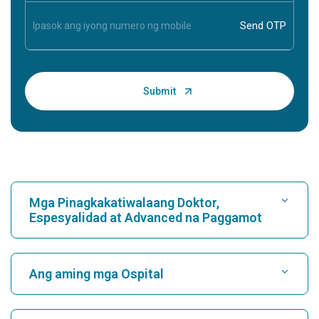
Mga Pinagkakatiwalaang Doktor,
Espesyalidad at Advanced na Paggamot
Maghanap ng Ospital
Ang aming mga Ospital
Maghanap ng Cardiologist
Pinakamahusay na Ospital sa Karukutty, Cochin