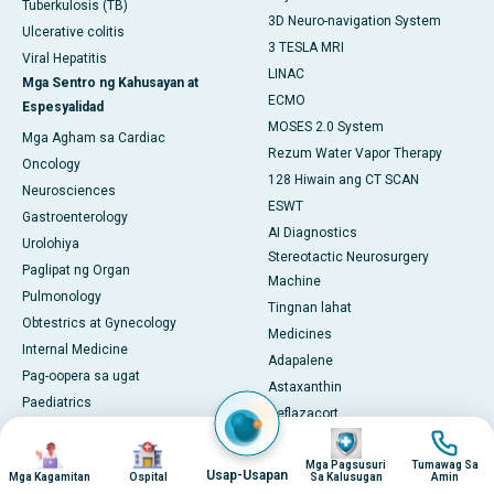
Tuberkulosis (TB)
3D Neuro-navigation System
Ulcerative colitis
3 TESLA MRI
Viral Hepatitis
LINAC
Mga Sentro ng Kahusayan at
ECMO
Espesyalidad
MOSES 2.0 System
Mga Agham sa Cardiac
Rezum Water Vapor Therapy
Oncology
128 Hiwain ang CT SCAN
Neurosciences
ESWT
Gastroenterology
AI Diagnostics
Urolohiya
Stereotactic Neurosurgery
Paglipat ng Organ
Machine
Pulmonology
Tingnan lahat
Obtestrics at Gynecology
Medicines
Internal Medicine
Adapalene
Pag-oopera sa ugat
Astaxanthin
Paediatrics
Deflazacort
Kosmetolohiya
Imahen
Imahen
Glycine
Imahen
Imahen
preventive Medicine
Mga Pagsusuri
Tumawag Sa
L-Arginine
Usap-Usapan
Mga Kagamitan
Ospital
Sa Kalusugan
Amin
integrative Medicine
Methylcobalamin