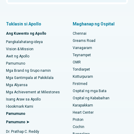
Pinakamahusay na Sentro ng Kanser sa Proton sa Chennai
Proton Therapy
Pinakamahusay na Ospital ng mga Bata sa Thousand Lights,
Chennai
Maghanap ng Pulmonologist
Minimly Invasive Subvastus Kabuuang Pagpapalit ng Tuhod
Tuklasin si Apollo
Maghanap ng Ospital
Pinakamahusay na Ospital ng Kababaihan sa Thousand Lights,
Fast Track Daycare na Pagpapalit ng Tuhod
Ang Kuwento ng Apollo
Chennai
Chennai
Maghanap ng Dentista
Greams Road
Pangkalahatang-ideya
Sleeve Gastrectomy
Pinakamahusay na Ospital sa Paschim Boragaon, Guwahati
Vanagaram
Vision & Mission
Teynampet
Lasik Surgery
Awit ng Apollo
Pinakamahusay na Ospital sa PH Road, Chennai
Maghanap ng Pediatrics
OMR
Pamumuno
Rhinoplasty
Tondiarpet
Pinakamahusay na Sentro ng Puso sa Thousand Lights,
Mga Brand ng Grupo namin
Chennai
Kotturpuram
Mga Gantimpala at Pakikilala
liposuction
Firstmed
Maghanap ng Dermatologist
Mga Alyansa
Pinakamahusay na Ospital sa Jubilee Hills, Hyderabad
Ospital ng mga Bata
Coronary Angiogram
Mga Achievement at Milestones
Ospital ng Kababaihan
Isang Araw sa Apollo
Pinakamahusay na Ospital sa Tondiarpet, Chennai
Kapalit na Transcatheter Aortic Valve
Karapakkam
Maghanap ng Urologist
I-bookmark Kami
Pinakamahusay na Ospital sa Kotturpuram, Chennai
Heart Center
Pamumuno
Pag-aayos ng MitraClip Valve
Proton
Pamumuno ➤
Pinakamahusay na Ospital sa Kovai Road, Karur
Cochin
Minimally Invasive Cardiac Surgery
Maghanap ng Diabetologist
Dr. Prathap C. Reddy