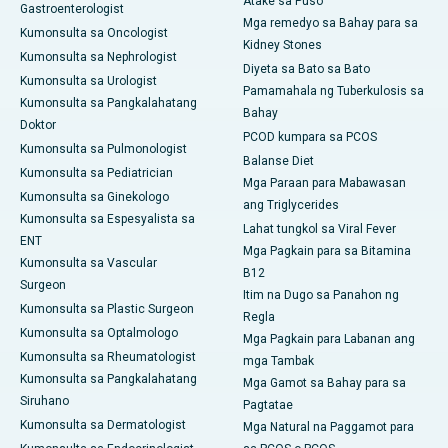
Atake sa Puso
Gastroenterologist
Mga remedyo sa Bahay para sa
Kumonsulta sa Oncologist
Kidney Stones
Kumonsulta sa Nephrologist
Diyeta sa Bato sa Bato
Kumonsulta sa Urologist
Pamamahala ng Tuberkulosis sa
Kumonsulta sa Pangkalahatang
Bahay
Doktor
PCOD kumpara sa PCOS
Kumonsulta sa Pulmonologist
Balanse Diet
Kumonsulta sa Pediatrician
Mga Paraan para Mabawasan
Kumonsulta sa Ginekologo
ang Triglycerides
Kumonsulta sa Espesyalista sa
Lahat tungkol sa Viral Fever
ENT
Mga Pagkain para sa Bitamina
Kumonsulta sa Vascular
B12
Surgeon
Itim na Dugo sa Panahon ng
Kumonsulta sa Plastic Surgeon
Regla
Kumonsulta sa Optalmologo
Mga Pagkain para Labanan ang
Kumonsulta sa Rheumatologist
mga Tambak
Kumonsulta sa Pangkalahatang
Mga Gamot sa Bahay para sa
Siruhano
Pagtatae
Kumonsulta sa Dermatologist
Mga Natural na Paggamot para