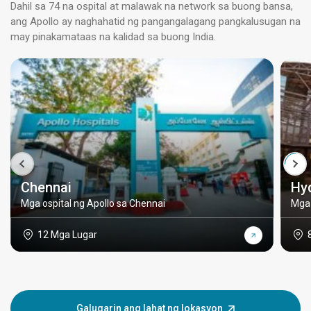
Dahil sa 74 na ospital at malawak na network sa buong bansa,
ang Apollo ay naghahatid ng pangangalagang pangkalusugan na
may pinakamataas na kalidad sa buong India.
Chennai
Hy
Mga ospital ng Apollo sa Chennai
Mga 
12 Mga Lugar
Galugarin ang lahat ng lokasyon