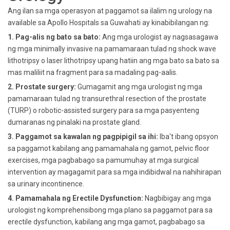
Ang ilan sa mga operasyon at paggamot sa ilalim ng urology na
available sa Apollo Hospitals sa Guwahati ay kinabibilangan ng:
1. Pag-alis ng bato sa bato:
Ang mga urologist ay nagsasagawa
ng mga minimally invasive na pamamaraan tulad ng shock wave
lithotripsy o laser lithotripsy upang hatiin ang mga bato sa bato sa
mas maliliit na fragment para sa madaling pag-aalis.
2. Prostate surgery:
Gumagamit ang mga urologist ng mga
pamamaraan tulad ng transurethral resection of the prostate
(TURP) o robotic-assisted surgery para sa mga pasyenteng
dumaranas ng pinalaki na prostate gland.
3. Paggamot sa kawalan ng pagpipigil sa ihi:
Iba't ibang opsyon
sa paggamot kabilang ang pamamahala ng gamot, pelvic floor
exercises, mga pagbabago sa pamumuhay at mga surgical
intervention ay magagamit para sa mga indibidwal na nahihirapan
sa urinary incontinence.
4. Pamamahala ng Erectile Dysfunction:
Nagbibigay ang mga
urologist ng komprehensibong mga plano sa paggamot para sa
erectile dysfunction, kabilang ang mga gamot, pagbabago sa