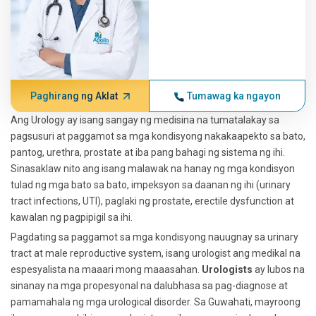
Paghirang ng Aklat
Tumawag ka ngayon
Ang Urology ay isang sangay ng medisina na tumatalakay sa
pagsusuri at paggamot sa mga kondisyong nakakaapekto sa bato,
pantog, urethra, prostate at iba pang bahagi ng sistema ng ihi.
Sinasaklaw nito ang isang malawak na hanay ng mga kondisyon
tulad ng mga bato sa bato, impeksyon sa daanan ng ihi (urinary
tract infections, UTI), paglaki ng prostate, erectile dysfunction at
kawalan ng pagpipigil sa ihi.
Pagdating sa paggamot sa mga kondisyong nauugnay sa urinary
tract at male reproductive system, isang urologist ang medikal na
espesyalista na maaari mong maaasahan.
Urologists
ay lubos na
sinanay na mga propesyonal na dalubhasa sa pag-diagnose at
pamamahala ng mga urological disorder. Sa Guwahati, mayroong