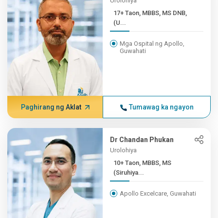
Urolohiya
17+ Taon, MBBS, MS DNB,
(U...
Mga Ospital ng Apollo,
Guwahati
Paghirang ng Aklat
Tumawag ka ngayon
Dr Chandan Phukan
Urolohiya
10+ Taon, MBBS, MS
(Siruhiya...
Apollo Excelcare, Guwahati