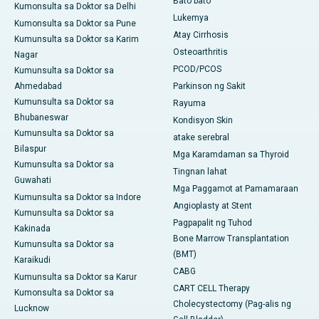
Bato bato
Kumonsulta sa Doktor sa Delhi
Lukemya
Kumonsulta sa Doktor sa Pune
Atay Cirrhosis
Kumunsulta sa Doktor sa Karim
Osteoarthritis
Nagar
PCOD/PCOS
Kumunsulta sa Doktor sa
Ahmedabad
Parkinson ng Sakit
Kumunsulta sa Doktor sa
Rayuma
Bhubaneswar
Kondisyon Skin
Kumunsulta sa Doktor sa
atake serebral
Bilaspur
Mga Karamdaman sa Thyroid
Kumunsulta sa Doktor sa
Tingnan lahat
Guwahati
Mga Paggamot at Pamamaraan
Kumunsulta sa Doktor sa Indore
Angioplasty at Stent
Kumunsulta sa Doktor sa
Pagpapalit ng Tuhod
Kakinada
Bone Marrow Transplantation
Kumunsulta sa Doktor sa
(BMT)
Karaikudi
CABG
Kumunsulta sa Doktor sa Karur
CART CELL Therapy
Kumonsulta sa Doktor sa
Cholecystectomy (Pag-alis ng
Lucknow