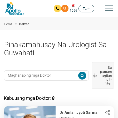
Mai
TL
1066
Skip to main content
Home
Doktor
Pinakamahusay Na Urologist Sa
Guwahati
Sa
pamam
agitan
ng I-
filter
Kabuuang mga Doktor:
8
Dr Amlan Jyoti Sarmah