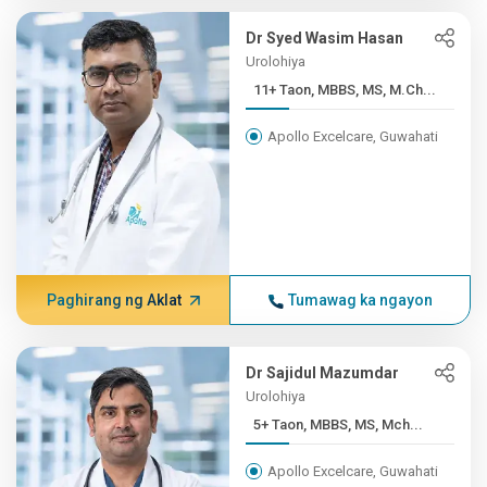
Dr Syed Wasim Hasan
Urolohiya
11+ Taon, MBBS, MS, M.Ch...
Apollo Excelcare, Guwahati
Paghirang ng Aklat
Tumawag ka ngayon
Dr Sajidul Mazumdar
Urolohiya
5+ Taon, MBBS, MS, Mch...
Apollo Excelcare, Guwahati