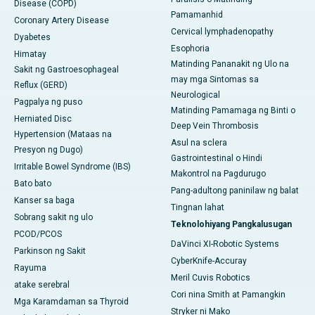
Disease (COPD)
Pamamanhid
Coronary Artery Disease
Cervical lymphadenopathy
Dyabetes
Esophoria
Himatay
Matinding Pananakit ng Ulo na
Sakit ng Gastroesophageal
may mga Sintomas sa
Reflux (GERD)
Neurological
Pagpalya ng puso
Matinding Pamamaga ng Binti o
Herniated Disc
Deep Vein Thrombosis
Hypertension (Mataas na
Asul na sclera
Presyon ng Dugo)
Gastrointestinal o Hindi
Irritable Bowel Syndrome (IBS)
Makontrol na Pagdurugo
Bato bato
Pang-adultong paninilaw ng balat
Kanser sa baga
Tingnan lahat
Sobrang sakit ng ulo
Teknolohiyang Pangkalusugan
PCOD/PCOS
DaVinci XI-Robotic Systems
Parkinson ng Sakit
CyberKnife-Accuray
Rayuma
Meril Cuvis Robotics
atake serebral
Cori nina Smith at Pamangkin
Mga Karamdaman sa Thyroid
Stryker ni Mako