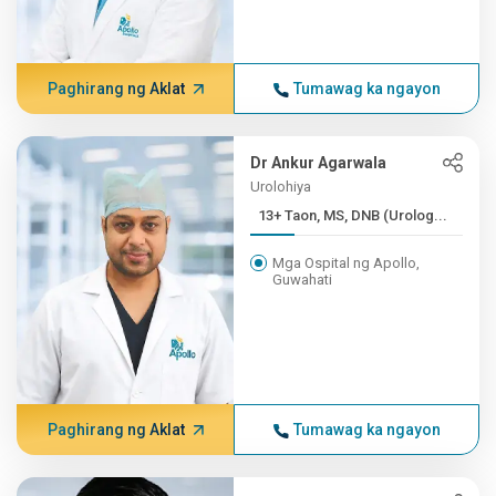
Paghirang ng Aklat
Tumawag ka ngayon
Dr Ankur Agarwala
Urolohiya
13+ Taon, MS, DNB (Urolog...
Mga Ospital ng Apollo,
Guwahati
Paghirang ng Aklat
Tumawag ka ngayon