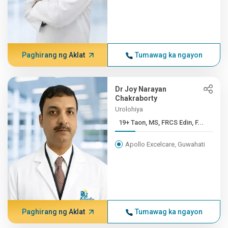
Paghirang ng Aklat
Tumawag ka ngayon
Dr Joy Narayan
Chakraborty
Urolohiya
19+ Taon, MS, FRCS Edin, F...
Apollo Excelcare, Guwahati
Paghirang ng Aklat
Tumawag ka ngayon