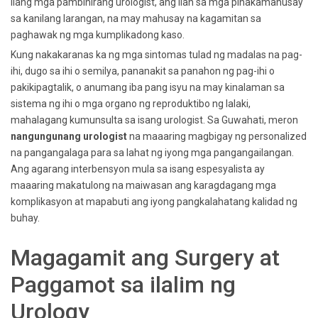
ilang mga pambihirang urologist, ang ilan sa mga pinakamahusay
sa kanilang larangan, na may mahusay na kagamitan sa
paghawak ng mga kumplikadong kaso.
Kung nakakaranas ka ng mga sintomas tulad ng madalas na pag-
ihi, dugo sa ihi o semilya, pananakit sa panahon ng pag-ihi o
pakikipagtalik, o anumang iba pang isyu na may kinalaman sa
sistema ng ihi o mga organo ng reproduktibo ng lalaki,
mahalagang kumunsulta sa isang urologist. Sa Guwahati, meron
nangungunang urologist
na maaaring magbigay ng personalized
na pangangalaga para sa lahat ng iyong mga pangangailangan.
Ang agarang interbensyon mula sa isang espesyalista ay
maaaring makatulong na maiwasan ang karagdagang mga
komplikasyon at mapabuti ang iyong pangkalahatang kalidad ng
buhay.
Magagamit ang Surgery at
Paggamot sa ilalim ng
Urology