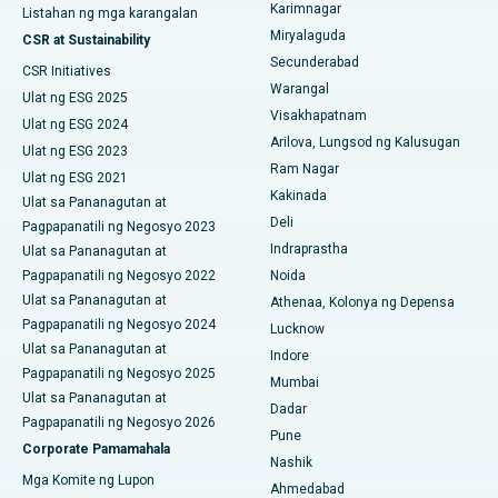
Karimnagar
Peritoneyal Dialysis
Listahan ng mga karangalan
Miryalaguda
CSR at Sustainability
Pinakamahusay na Ospital sa GS Road, Guwahati
Kidney Biopsy
Secunderabad
CSR Initiatives
Pinakamahusay na Ospital sa Hyderguda, Hyderabad
Warangal
Ulat ng ESG 2025
Parathyroidectomy
Visakhapatnam
Ulat ng ESG 2024
Pinakamahusay na Ospital sa Vijay Nagar, Indore
Arilova, Lungsod ng Kalusugan
Cytoreductive Surgery
Ulat ng ESG 2023
Ram Nagar
Pinakamahusay na Ospital sa Suryaraopeta Main Road,
Ulat ng ESG 2021
Ceramic Kabuuang Pagpapalit ng Tuhod
Kakinada
Kakinada
Ulat sa Pananagutan at
Deli
Pagpapanatili ng Negosyo 2023
ERCP
Pinakamahusay na Ospital sa Canal Circular Road, Kolkata
Indraprastha
Ulat sa Pananagutan at
Pagpapanatili ng Negosyo 2022
Noida
Pinakamahusay na Ospital sa CBD Belapur, Navi Mumbai
Ulat sa Pananagutan at
Athenaa, Kolonya ng Depensa
Pagpapanatili ng Negosyo 2024
Pinakamahusay na Ospital sa Panchavati, Nashik
Lucknow
Ulat sa Pananagutan at
Indore
Pinakamahusay na Ospital sa Secunderabad, Hyderabad
Pagpapanatili ng Negosyo 2025
Mumbai
Ulat sa Pananagutan at
Dadar
Pinakamahusay na Ospital sa Seshadripuram, Bangalore
Pagpapanatili ng Negosyo 2026
Pune
Corporate Pamamahala
Pinakamahusay na Ospital sa Waltair Main Road,
Nashik
Mga Komite ng Lupon
Visakhapatnam
Ahmedabad