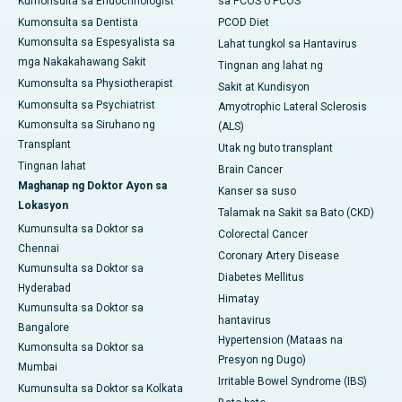
Kumonsulta sa Endocrinologist
sa PCOS o PCOS
Kumonsulta sa Dentista
PCOD Diet
Kumonsulta sa Espesyalista sa
Lahat tungkol sa Hantavirus
mga Nakakahawang Sakit
Tingnan ang lahat ng
Kumonsulta sa Physiotherapist
Sakit at Kundisyon
Kumonsulta sa Psychiatrist
Amyotrophic Lateral Sclerosis
Kumonsulta sa Siruhano ng
(ALS)
Transplant
Utak ng buto transplant
Tingnan lahat
Brain Cancer
Maghanap ng Doktor Ayon sa
Kanser sa suso
Lokasyon
Talamak na Sakit sa Bato (CKD)
Kumunsulta sa Doktor sa
Colorectal Cancer
Chennai
Coronary Artery Disease
Kumunsulta sa Doktor sa
Diabetes Mellitus
Hyderabad
Himatay
Kumunsulta sa Doktor sa
hantavirus
Bangalore
Hypertension (Mataas na
Kumonsulta sa Doktor sa
Presyon ng Dugo)
Mumbai
Irritable Bowel Syndrome (IBS)
Kumunsulta sa Doktor sa Kolkata