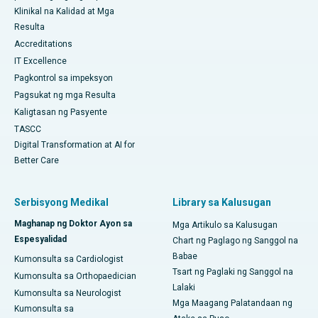
Klinikal na Kalidad at Mga
Resulta
Accreditations
IT Excellence
Pagkontrol sa impeksyon
Pagsukat ng mga Resulta
Kaligtasan ng Pasyente
TASCC
Digital Transformation at AI for
Better Care
Serbisyong Medikal
Library sa Kalusugan
Maghanap ng Doktor Ayon sa
Mga Artikulo sa Kalusugan
Espesyalidad
Chart ng Paglago ng Sanggol na
Babae
Kumonsulta sa Cardiologist
Tsart ng Paglaki ng Sanggol na
Kumonsulta sa Orthopaedician
Lalaki
Kumonsulta sa Neurologist
Mga Maagang Palatandaan ng
Kumonsulta sa