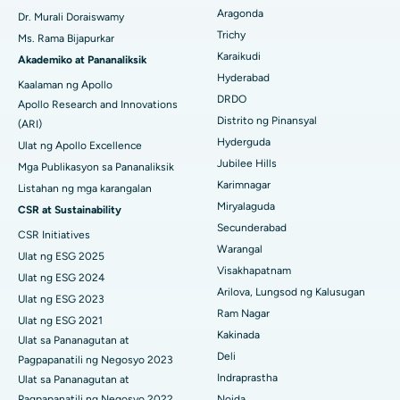
Operasyong Kanser sa Dibdib
Aragonda
Dr. Murali Doraiswamy
Maghanap ng Pangkalahatang Siruhano
Pinakamahusay na Ospital sa Unit-15, Bhubaneswar
Trichy
Ms. Rama Bijapurkar
Brachytherapy
Karaikudi
Akademiko at Pananaliksik
Pinakamahusay na Ospital sa Seepat Road, Bilaspur
Colonoscopy
Hyderabad
Kaalaman ng Apollo
DRDO
Pinakamahusay na Ospital sa Ellisbridge, Ahmedabad
Apollo Research and Innovations
Polypectomy
Distrito ng Pinansyal
(ARI)
Pinakamahusay na Ospital sa New Delhi
Hyderguda
Ulat ng Apollo Excellence
Deep Brain Stimulation
Jubilee Hills
Mga Publikasyon sa Pananaliksik
Pinakamahusay na Ospital sa DRDO, Hyderabad
Peritoneyal Dialysis
Karimnagar
Listahan ng mga karangalan
Miryalaguda
Pinakamahusay na Ospital sa GS Road, Guwahati
CSR at Sustainability
Kidney Biopsy
Secunderabad
CSR Initiatives
Pinakamahusay na Ospital sa Hyderguda, Hyderabad
Warangal
Parathyroidectomy
Ulat ng ESG 2025
Visakhapatnam
Ulat ng ESG 2024
Pinakamahusay na Ospital sa Vijay Nagar, Indore
Cytoreductive Surgery
Arilova, Lungsod ng Kalusugan
Ulat ng ESG 2023
Ram Nagar
Pinakamahusay na Ospital sa Suryaraopeta Main Road,
Ulat ng ESG 2021
Ceramic Kabuuang Pagpapalit ng Tuhod
Kakinada
Kakinada
Ulat sa Pananagutan at
Deli
Pagpapanatili ng Negosyo 2023
ERCP
Pinakamahusay na Ospital sa Canal Circular Road, Kolkata
Indraprastha
Ulat sa Pananagutan at
Pagpapanatili ng Negosyo 2022
Noida