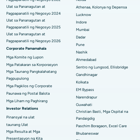
Pinakamahusay na Ospital sa CBD Belapur, Navi Mumbai
Ulat sa Pananagutan at
Athenaa, Kolonya ng Depensa
Pagpapanatili ng Negosyo 2024
Pinakamahusay na Ospital sa Panchavati, Nashik
Lucknow
Ulat sa Pananagutan at
Indore
Pinakamahusay na Ospital sa Secunderabad, Hyderabad
Pagpapanatili ng Negosyo 2025
Mumbai
Ulat sa Pananagutan at
Dadar
Pinakamahusay na Ospital sa Seshadripuram, Bangalore
Pagpapanatili ng Negosyo 2026
Pune
Corporate Pamamahala
Pinakamahusay na Ospital sa Waltair Main Road,
Nashik
Visakhapatnam
Mga Komite ng Lupon
Ahmedabad
Mga Patakaran sa Korporasyon
Sentro ng Lungsod, Ellisbridge
Pinakamahusay na Ospital sa Subhash Nagar Road,
Mga Taunang Pangkalahatang
Gandhinagar
Karimnagar
Pagpupulong
Kolkata
Mga Pagkilos ng Corporate
Pinakamahusay na Ospital sa Managari, Karaikudi
EM Bypass
Paunawa ng Postal Balota
Narendrapur
Pinakamahusay na Ospital sa Arepally, Warangal
Mga Liham ng Paghirang
Guwahati
Investor Relations
Christian Basti, Mga Ospital na
Pinakamahusay na Ospital sa Arera Colony, Bhopal
Pinansyal na ulat
Pandaigdig
taunang Ulat
Pinakamahusay na Ospital sa Jayanagar, Bangalore
Paschim Boragaon, Excel Care
Mga Resulta at Mga
Bhubaneswar
Pinakamahusay na Ospital sa KK Nagar, Madurai
Presentasyon ng Kita