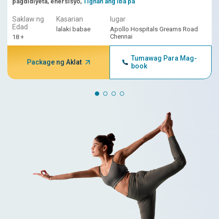
pagdidiyeta, ehersisyo,
Tignan ang iba pa
Saklaw ng
Kasarian
lugar
Edad
lalaki babae
Apollo Hospitals Greams Road
Chennai
18 +
Tumawag Para Mag-
Package ng Aklat
book