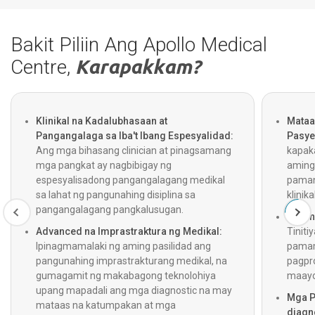
Bakit Piliin Ang Apollo Medical
Centre,
Karapakkam?
Klinikal na Kadalubhasaan at
Mataa
Pangangalaga sa Iba't Ibang Espesyalidad:
Pasye
Ang mga bihasang clinician at pinagsamang
kapak
mga pangkat ay nagbibigay ng
aming
espesyalisadong pangangalagang medikal
pamant
sa lahat ng pangunahing disiplina sa
klinik
pangangalagang pangkalusugan.
Walan
Advanced na Imprastraktura ng Medikal:
Tiniti
Ipinagmamalaki ng aming pasilidad ang
pamam
pangunahing imprastrakturang medikal, na
pagpro
gumagamit ng makabagong teknolohiya
maayos
upang mapadali ang mga diagnostic na may
Mga P
mataas na katumpakan at mga
diagn