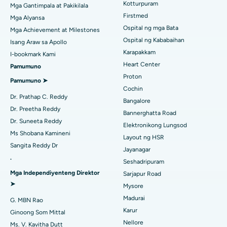
Chennai
Kotturpuram
Mga Gantimpala at Pakikilala
liposuction
Maghanap ng Dermatologist
Firstmed
Mga Alyansa
Pinakamahusay na Ospital sa Jubilee Hills, Hyderabad
Coronary Angiogram
Ospital ng mga Bata
Mga Achievement at Milestones
Ospital ng Kababaihan
Pinakamahusay na Ospital sa Tondiarpet, Chennai
Isang Araw sa Apollo
Kapalit na Transcatheter Aortic Valve
Karapakkam
Maghanap ng Urologist
I-bookmark Kami
Pinakamahusay na Ospital sa Kotturpuram, Chennai
Heart Center
Pamumuno
Pag-aayos ng MitraClip Valve
Proton
Pamumuno ➤
Pinakamahusay na Ospital sa Kovai Road, Karur
Minimally Invasive Cardiac Surgery
Cochin
Maghanap ng Diabetologist
Dr. Prathap C. Reddy
Bangalore
Pinakamahusay na Ospital sa Karapakkam, Chennai
Pagwawaksi ng Catheter
Dr. Preetha Reddy
Bannerghatta Road
Dr. Suneeta Reddy
Pinakamahusay na Ospital sa Arilova, Vizag
Elektronikong Lungsod
Maghanap ng Ginekologo
ACL Reconstruction Surgery
Ms Shobana Kamineni
Layout ng HSR
Pinakamahusay na Ospital sa Kanpur Road, Lucknow
Sangita Reddy Dr
Pagpapalit ng Balikat na Balikat
Jayanagar
.
Seshadripuram
Pinakamahusay na Ospital sa Sektor-26, Noida
Maghanap ng Pangkalahatang Doktor
Endometrial Ablation
Mga Independiyenteng Direktor
Sarjapur Road
Pinakamahusay na Ospital sa Gandhinagar, Ahmedabad
➤
Mysore
Embolization ng Uterine Artery
Madurai
G. MBN Rao
Maghanap ng Sikologo
Pinakamahusay na Ospital sa Aragonda, Andhra Pradesh
Ovarian Cystectomy
Karur
Ginoong Som Mittal
Nellore
Pinakamahusay na Ospital sa Bannerghatta Road, Bangalore
Ms. V. Kavitha Dutt