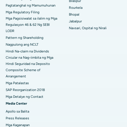
Bilaspur
Pagtatanghal ng Mamumuhunan
Rourkela
Pinakamahusay na Ospital sa Ramji Nagar, Nellore
Mga Regulatory Filing
Bhopal
Mga Pagsisiwalat sa ilalim ng Mga
Pinakamahusay na Ospital sa Sektor-19, Rourkela
Jabalpur
Regulasyon 46 & 62 Ng SEBI
Navsari, Ospital ng Nirali
LODR
Pinakamahusay na Ospital sa Swargate, Pune
Pattern ng Shareholding
Pinakamahusay na Ospital ng Kanser ng Kababaihan sa Timog
Nagpulong ang NCLT
Delhi
Hindi Na-claim na Dividends
Circular na Nag-iimbita ng Mga
Hindi Seguridad na Deposito
Composite Scheme of
Arrangement
Mga Patalastas
SAP Reorganization 2018
Mga Detalye ng Contact
Media Center
Apollo sa Balita
Press Releases
Mga Kaganapan