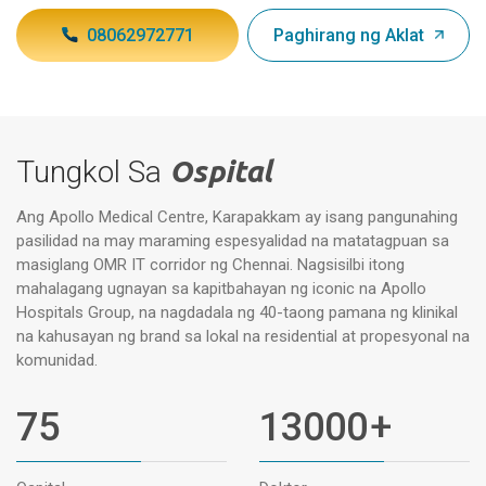
08062972771
Paghirang ng Aklat
Tungkol Sa
Ospital
Ang Apollo Medical Centre, Karapakkam ay isang pangunahing
pasilidad na may maraming espesyalidad na matatagpuan sa
masiglang OMR IT corridor ng Chennai. Nagsisilbi itong
mahalagang ugnayan sa kapitbahayan ng iconic na Apollo
Hospitals Group, na nagdadala ng 40-taong pamana ng klinikal
na kahusayan ng brand sa lokal na residential at propesyonal na
komunidad.
75
13000
+