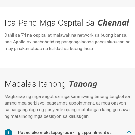
Iba Pang Mga Ospital Sa
Chennai
Dahil sa 74 na ospital at malawak na network sa buong bansa,
ang Apollo ay naghahatid ng pangangalagang pangkalusugan na
Mga Espesyal na Ospital ng Apollo,
Vanagaram, Chennai
Ap
may pinakamataas na kalidad sa buong India.
Madalas Itanong
Tanong
Maghanap ng mga sagot sa mga karaniwang tanong tungkol sa
aming mga serbisyo, paggamot, appointment, at mga opsyon
sa pangangalaga ng pasyente upang matulungan kang gumawa
ng matalinong mga desisyon sa kalusugan.
Paano ako makakapag-book ng appointment sa
1