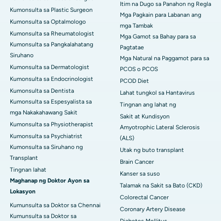
Itim na Dugo sa Panahon ng Regla
Kumonsulta sa Plastic Surgeon
Mga Pagkain para Labanan ang
Kumonsulta sa Optalmologo
mga Tambak
Kumonsulta sa Rheumatologist
Mga Gamot sa Bahay para sa
Kumonsulta sa Pangkalahatang
Pagtatae
Siruhano
Mga Natural na Paggamot para sa
Kumonsulta sa Dermatologist
PCOS o PCOS
Kumonsulta sa Endocrinologist
PCOD Diet
Kumonsulta sa Dentista
Lahat tungkol sa Hantavirus
Kumonsulta sa Espesyalista sa
Tingnan ang lahat ng
mga Nakakahawang Sakit
Sakit at Kundisyon
Kumonsulta sa Physiotherapist
Amyotrophic Lateral Sclerosis
Kumonsulta sa Psychiatrist
(ALS)
Kumonsulta sa Siruhano ng
Utak ng buto transplant
Transplant
Brain Cancer
Tingnan lahat
Kanser sa suso
Maghanap ng Doktor Ayon sa
Talamak na Sakit sa Bato (CKD)
Lokasyon
Colorectal Cancer
Kumunsulta sa Doktor sa Chennai
Coronary Artery Disease
Kumunsulta sa Doktor sa