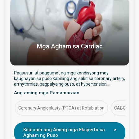
Mga Agham sa Cardiac
Pagsusuri at paggamot ng mga kondisyong may
kaugnayan sa puso kabilang ang sakit sa coronary artery,
arrhythmias, pagpalya ng puso, at hypertension.
Nakatuon sa pangangalagang pang-iwas, mga
Ang aming mga Pamamaraan
pamamaraang interventional, at pangmatagalang
pamamahala sa kalusugan ng puso.
Coronary Angioplasty (PTCA) at Rotablation
CABG (Coron
Kilalanin ang Aming mga Eksperto sa
Agham ng Puso