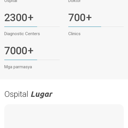
Ospital
Doktor
2300
+
700
+
Diagnostic Centers
Clinics
7000
+
Mga parmasya
Ospital
Lugar