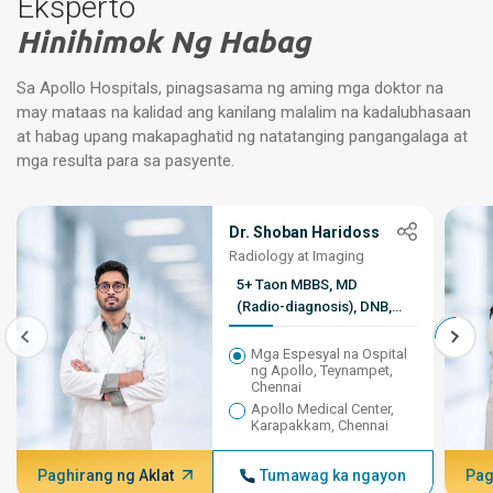
Eksperto
Hinihimok Ng Habag
Sa Apollo Hospitals, pinagsasama ng aming mga doktor na
may mataas na kalidad ang kanilang malalim na kadalubhasaan
at habag upang makapaghatid ng natatanging pangangalaga at
mga resulta para sa pasyente.
Dr. Shoban Haridoss
Radiology at Imaging
5+ Taon MBBS, MD
(Radio-diagnosis), DNB,
DM lR, EBtR
Mga Espesyal na Ospital
ng Apollo, Teynampet,
Chennai
Apollo Medical Center,
Karapakkam, Chennai
Paghirang ng Aklat
Tumawag ka ngayon
Pag