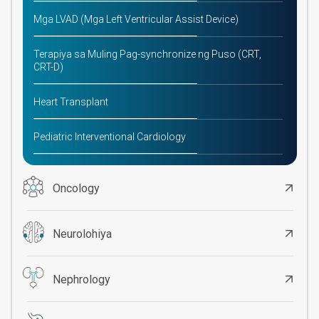
Mga LVAD (Mga Left Ventricular Assist Device)
Terapiya sa Muling Pag-synchronize ng Puso (CRT,
CRT-D)
Heart Transplant
Pediatric Interventional Cardiology
Oncology
Neurolohiya
Nephrology