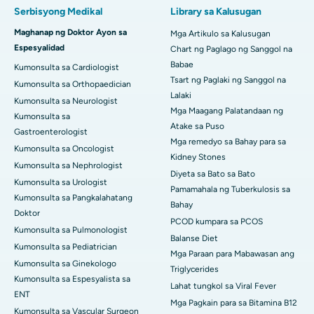
Serbisyong Medikal
Library sa Kalusugan
Maghanap ng Doktor Ayon sa
Mga Artikulo sa Kalusugan
Espesyalidad
Chart ng Paglago ng Sanggol na
Babae
Kumonsulta sa Cardiologist
Tsart ng Paglaki ng Sanggol na
Kumonsulta sa Orthopaedician
Lalaki
Kumonsulta sa Neurologist
Mga Maagang Palatandaan ng
Kumonsulta sa
Atake sa Puso
Gastroenterologist
Mga remedyo sa Bahay para sa
Kumonsulta sa Oncologist
Kidney Stones
Kumonsulta sa Nephrologist
Diyeta sa Bato sa Bato
Kumonsulta sa Urologist
Pamamahala ng Tuberkulosis sa
Kumonsulta sa Pangkalahatang
Bahay
Doktor
PCOD kumpara sa PCOS
Kumonsulta sa Pulmonologist
Balanse Diet
Kumonsulta sa Pediatrician
Mga Paraan para Mabawasan ang
Kumonsulta sa Ginekologo
Triglycerides
Kumonsulta sa Espesyalista sa
Lahat tungkol sa Viral Fever
ENT
Mga Pagkain para sa Bitamina B12
Kumonsulta sa Vascular Surgeon