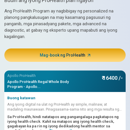
Buuin ang iyong ProHealth plan ngayon
Ang ProHealth Program ay nagbibigay ng personalized na
planong pangkalusugan na may kasamang pagsusuri ng
panganib, mga pinasadyang pakete, mga advanced na
diagnostic, at gabay ng eksperto upang mapabuti ang iyong
kagalingan.
Mag-book ng ProHealth
Apollo ProHealth
₹ 16400 /-
Apollo ProHealth Regal Whole Body
Program - Apollo...
Buong katawan
Ang iyong digital na ulat ng ProHealth ay simple, malinaw, at
madaling maunawaan. Pinagsasama-sama nito ang mga resulta ng
pagsusuri, mga marka ng panganib na pinapagana ng AI, at
Sa ProHealth, hindi natatapos ang pangangalaga pagkatapos ng
interpretasyon ng doktor.
iyong health check. Kahit na matapos ang iyong health check,
gagabayan ka pa rin ng iyong dedikadong health mentor sa