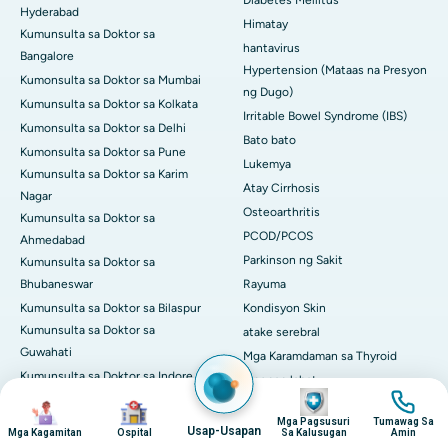
Diabetes Mellitus
Hyderabad
Himatay
Kumunsulta sa Doktor sa
hantavirus
Bangalore
Hypertension (Mataas na Presyon
Kumonsulta sa Doktor sa Mumbai
ng Dugo)
Kumunsulta sa Doktor sa Kolkata
Irritable Bowel Syndrome (IBS)
Kumonsulta sa Doktor sa Delhi
Bato bato
Kumonsulta sa Doktor sa Pune
Lukemya
Kumunsulta sa Doktor sa Karim
Atay Cirrhosis
Nagar
Osteoarthritis
Kumunsulta sa Doktor sa
PCOD/PCOS
Ahmedabad
Parkinson ng Sakit
Kumunsulta sa Doktor sa
Bhubaneswar
Rayuma
Kumunsulta sa Doktor sa Bilaspur
Kondisyon Skin
Kumunsulta sa Doktor sa
atake serebral
Guwahati
Mga Karamdaman sa Thyroid
Kumunsulta sa Doktor sa Indore
Tingnan lahat
Imahen
Imahen
Kumunsulta sa Doktor sa
Mga Paggamot at Pamamaraan
Imahen
Imahen
Kakinada
Mga Pagsusuri
Tumawag Sa
Angioplasty at Stent
Usap-Usapan
Mga Kagamitan
Ospital
Sa Kalusugan
Amin
Kumunsulta sa Doktor sa