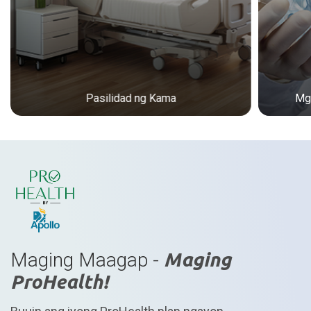
Pasilidad ng Kama
Mga
Maging Maagap -
Maging
ProHealth!