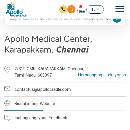
24/7
Mai
4.7 Rating ng Google
TL
1066
Maghanap
Skip to main content
Apollo Medical Center,
Karapakkam,
Chennai
2/319 OMR, KARAPAKKAM, Chennai,
Humanap ng direksyon
Tamil Nadu, 600097
contactus@apollocradle.com
Bisitahin ang Website
Ibahagi ang iyong Feedback