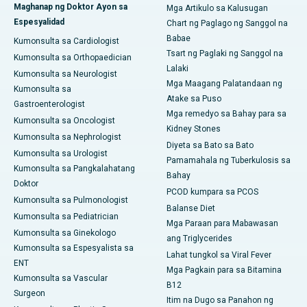
Maghanap ng Doktor Ayon sa
Mga Artikulo sa Kalusugan
Espesyalidad
Chart ng Paglago ng Sanggol na
Babae
Kumonsulta sa Cardiologist
Tsart ng Paglaki ng Sanggol na
Kumonsulta sa Orthopaedician
Lalaki
Kumonsulta sa Neurologist
Mga Maagang Palatandaan ng
Kumonsulta sa
Atake sa Puso
Gastroenterologist
Mga remedyo sa Bahay para sa
Kumonsulta sa Oncologist
Kidney Stones
Kumonsulta sa Nephrologist
Diyeta sa Bato sa Bato
Kumonsulta sa Urologist
Pamamahala ng Tuberkulosis sa
Kumonsulta sa Pangkalahatang
Bahay
Doktor
PCOD kumpara sa PCOS
Kumonsulta sa Pulmonologist
Balanse Diet
Kumonsulta sa Pediatrician
Mga Paraan para Mabawasan
Kumonsulta sa Ginekologo
ang Triglycerides
Kumonsulta sa Espesyalista sa
Lahat tungkol sa Viral Fever
ENT
Mga Pagkain para sa Bitamina
Kumonsulta sa Vascular
B12
Surgeon
Itim na Dugo sa Panahon ng