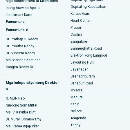
Coronary Angiogram
Mga Achievement at Milestones
Ospital ng Kababaihan
Isang Araw sa Apollo
Pinakamahusay na Ospital sa Tondiarpet, Chennai
Kapalit na Transcatheter Aortic Valve
Karapakkam
Maghanap ng Urologist
I-bookmark Kami
Pinakamahusay na Ospital sa Kotturpuram, Chennai
Heart Center
Pamumuno
Pag-aayos ng MitraClip Valve
Proton
Pamumuno ➤
Pinakamahusay na Ospital sa Kovai Road, Karur
Cochin
Minimally Invasive Cardiac Surgery
Maghanap ng Diabetologist
Dr. Prathap C. Reddy
Bangalore
Pinakamahusay na Ospital sa Karapakkam, Chennai
Dr. Preetha Reddy
Pagwawaksi ng Catheter
Bannerghatta Road
Dr. Suneeta Reddy
Pinakamahusay na Ospital sa Arilova, Vizag
Elektronikong Lungsod
Maghanap ng Ginekologo
ACL Reconstruction Surgery
Ms Shobana Kamineni
Layout ng HSR
Pinakamahusay na Ospital sa Kanpur Road, Lucknow
Sangita Reddy Dr
Jayanagar
Pagpapalit ng Balikat na Balikat
.
Seshadripuram
Pinakamahusay na Ospital sa Sektor-26, Noida
Maghanap ng Pangkalahatang Doktor
Endometrial Ablation
Mga Independiyenteng Direktor
Sarjapur Road
➤
Pinakamahusay na Ospital sa Gandhinagar, Ahmedabad
Mysore
Embolization ng Uterine Artery
Madurai
G. MBN Rao
Maghanap ng Sikologo
Pinakamahusay na Ospital sa Aragonda, Andhra Pradesh
Karur
Ovarian Cystectomy
Ginoong Som Mittal
Nellore
Ms. V. Kavitha Dutt
Pinakamahusay na Ospital sa Bannerghatta Road, Bangalore
Operasyong Kanser sa Dibdib
Aragonda
Dr. Murali Doraiswamy
Maghanap ng Pangkalahatang Siruhano
Pinakamahusay na Ospital sa Unit-15, Bhubaneswar
Trichy
Ms. Rama Bijapurkar
Brachytherapy