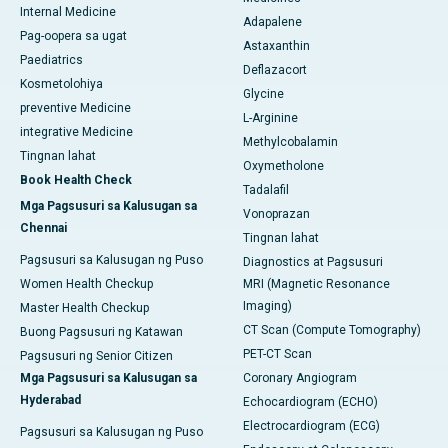
Internal Medicine
Adapalene
Pag-oopera sa ugat
Astaxanthin
Paediatrics
Deflazacort
Kosmetolohiya
Glycine
preventive Medicine
L-Arginine
integrative Medicine
Methylcobalamin
Tingnan lahat
Oxymetholone
Book Health Check
Tadalafil
Mga Pagsusuri sa Kalusugan sa
Vonoprazan
Chennai
Tingnan lahat
Pagsusuri sa Kalusugan ng Puso
Diagnostics at Pagsusuri
Women Health Checkup
MRI (Magnetic Resonance
Imaging)
Master Health Checkup
CT Scan (Compute Tomography)
Buong Pagsusuri ng Katawan
PET-CT Scan
Pagsusuri ng Senior Citizen
Mga Pagsusuri sa Kalusugan sa
Coronary Angiogram
Hyderabad
Echocardiogram (ECHO)
Electrocardiogram (ECG)
Pagsusuri sa Kalusugan ng Puso