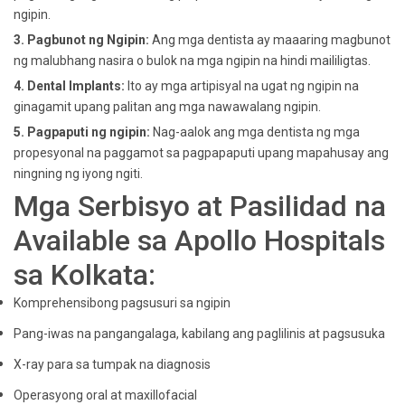
ngipin.
3. Pagbunot ng Ngipin:
Ang mga dentista ay maaaring magbunot
ng malubhang nasira o bulok na mga ngipin na hindi maililigtas.
4. Dental Implants:
Ito ay mga artipisyal na ugat ng ngipin na
ginagamit upang palitan ang mga nawawalang ngipin.
5. Pagpaputi ng ngipin:
Nag-aalok ang mga dentista ng mga
propesyonal na paggamot sa pagpapaputi upang mapahusay ang
ningning ng iyong ngiti.
Mga Serbisyo at Pasilidad na
Available sa Apollo Hospitals
sa Kolkata:
Komprehensibong pagsusuri sa ngipin
Pang-iwas na pangangalaga, kabilang ang paglilinis at pagsusuka
X-ray para sa tumpak na diagnosis
Operasyong oral at maxillofacial