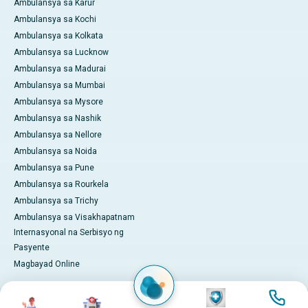
Ambulansya sa Karur
Ambulansya sa Kochi
Ambulansya sa Kolkata
Ambulansya sa Lucknow
Ambulansya sa Madurai
Ambulansya sa Mumbai
Ambulansya sa Mysore
Ambulansya sa Nashik
Ambulansya sa Nellore
Ambulansya sa Noida
Ambulansya sa Pune
Ambulansya sa Rourkela
Ambulansya sa Trichy
Ambulansya sa Visakhapatnam
Internasyonal na Serbisyo ng
Pasyente
Magbayad Online
Imahen
Imahen
Imahen
Imahen
© 2026 Apollo Hospitals. Lahat ng karapatan ay nakalaan.