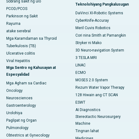
Sobrang sakit ng ulo
Teknolohiyang Pangkalusugan
PCOD/PCOS
DaVinci XI-Robotic Systems
Parkinson ng Sakit
CyberKnife-Accuray
Rayuma
Meril Cuvis Robotics
atake serebral
Cori nina Smith at Pamangkin
Mga Karamdaman sa Thyroid
Stryker ni Mako
Tuberkulosis (TB)
3D Neuro-navigation System
Ulcerative colitis
3 TESLA MRI
Viral Hepatitis
LINAC
Mga Sentro ng Kahusayan at
ECMO
Espesyalidad
MOSES 2.0 System
Mga Agham sa Cardiac
Rezum Water Vapor Therapy
Oncology
128 Hiwain ang CT SCAN
Neurosciences
ESWT
Gastroenterology
AI Diagnostics
Urolohiya
Stereotactic Neurosurgery
Paglipat ng Organ
Machine
Pulmonology
Tingnan lahat
Obtestrics at Gynecology
Medicines