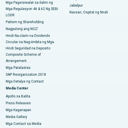
Mga Pagsisiwalat sa ilalim ng
Pinakamahusay na Ospital sa Sektor-19, Rourkela
Jabalpur
Mga Regulasyon 46 & 62 Ng SEBI
Navsari, Ospital ng Nirali
LODR
Pinakamahusay na Ospital sa Swargate, Pune
Pattern ng Shareholding
Pinakamahusay na Ospital ng Kanser ng Kababaihan sa Timog
Nagpulong ang NCLT
Delhi
Hindi Na-claim na Dividends
Circular na Nag-iimbita ng Mga
Hindi Seguridad na Deposito
Composite Scheme of
Arrangement
Mga Patalastas
SAP Reorganization 2018
Mga Detalye ng Contact
Media Center
Apollo sa Balita
Press Releases
Mga Kaganapan
Media Gallery
Mga Contact sa Media