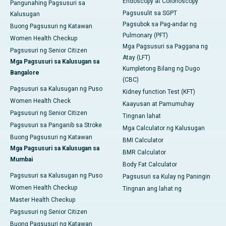
Endoscopy at Colonoscopy
Pangunahing Pagsusuri sa
Pagsusulit sa SGPT
Kalusugan
Pagsubok sa Pag-andar ng
Buong Pagsusuri ng Katawan
Pulmonary (PFT)
Women Health Checkup
Mga Pagsusuri sa Paggana ng
Pagsusuri ng Senior Citizen
Atay (LFT)
Mga Pagsusuri sa Kalusugan sa
Kumpletong Bilang ng Dugo
Bangalore
(CBC)
Pagsusuri sa Kalusugan ng Puso
Kidney function Test (KFT)
Women Health Check
Kaayusan at Pamumuhay
Pagsusuri ng Senior Citizen
Tingnan lahat
Pagsusuri sa Panganib sa Stroke
Mga Calculator ng Kalusugan
Buong Pagsusuri ng Katawan
BMI Calculator
Mga Pagsusuri sa Kalusugan sa
BMR Calculator
Mumbai
Body Fat Calculator
Pagsusuri sa Kalusugan ng Puso
Pagsusuri sa Kulay ng Paningin
Women Health Checkup
Tingnan ang lahat ng
Master Health Checkup
Pagsusuri ng Senior Citizen
Buong Pagsusuri ng Katawan