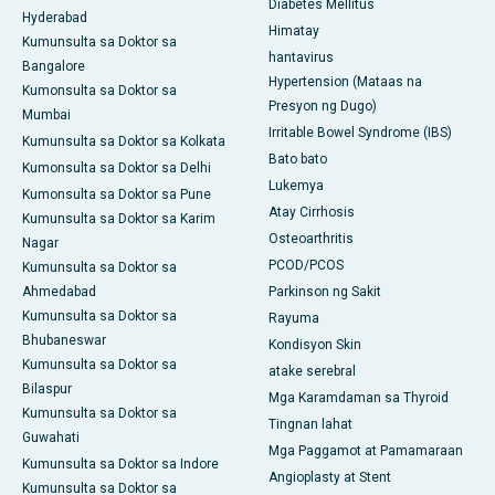
Diabetes Mellitus
Hyderabad
Himatay
Kumunsulta sa Doktor sa
hantavirus
Bangalore
Hypertension (Mataas na
Kumonsulta sa Doktor sa
Presyon ng Dugo)
Mumbai
Irritable Bowel Syndrome (IBS)
Kumunsulta sa Doktor sa Kolkata
Bato bato
Kumonsulta sa Doktor sa Delhi
Lukemya
Kumonsulta sa Doktor sa Pune
Atay Cirrhosis
Kumunsulta sa Doktor sa Karim
Osteoarthritis
Nagar
PCOD/PCOS
Kumunsulta sa Doktor sa
Ahmedabad
Parkinson ng Sakit
Kumunsulta sa Doktor sa
Rayuma
Bhubaneswar
Kondisyon Skin
Kumunsulta sa Doktor sa
atake serebral
Bilaspur
Mga Karamdaman sa Thyroid
Kumunsulta sa Doktor sa
Tingnan lahat
Guwahati
Mga Paggamot at Pamamaraan
Kumunsulta sa Doktor sa Indore
Angioplasty at Stent
Kumunsulta sa Doktor sa