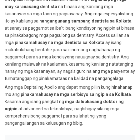
may karanasang dentista
na hinasa ang kanilang mga
kasanayan sa mga taon ng pagsasanay. Ang mga espesyalistang
ito ay kabilang sa
nangungunang sampung dentista sa Kolkata
at sanay sa paggamot sa iba't ibang kondisyon ng ngipin at bihasa
sa pinakabagong mga pagsulong sa dentistry. Access sa ilan sa
mga
pinakamahusay na mga dentista sa Kolkata
ay isang
makabuluhang bentahe para sa sinumang naghahanap ng
paggamot para sa mga kondisyong nauugnay sa dentistry. Ang
kanilang malawak na kaalaman, kasama ng kanilang natatanging
hanay ng mga kasanayan, ay nagsisiguro na ang mga pasyente ay
tumatanggap ng pinakamataas na kalidad na pangangalaga.
Ang mga Ospital ng Apollo ang dapat mong piliin kung hinahanap
mo ang
pinakamahusay na mga serbisyo sa ngipin sa Kolkata
.
Kasama ang isang pangkat ng
mga dalubhasang doktor ng
ngipin
at advanced na teknolohiya, nagbibigay sila ng mga
komprehensibong paggamot para sa lahat ng iyong
pangangailangan sa kalusugan ng bibig.