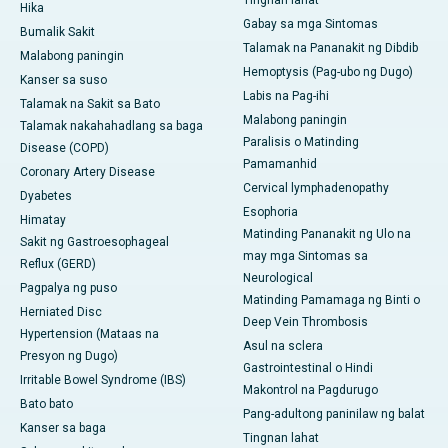
Tingnan lahat
Hika
Gabay sa mga Sintomas
Bumalik Sakit
Talamak na Pananakit ng Dibdib
Malabong paningin
Hemoptysis (Pag-ubo ng Dugo)
Kanser sa suso
Labis na Pag-ihi
Talamak na Sakit sa Bato
Malabong paningin
Talamak nakahahadlang sa baga
Paralisis o Matinding
Disease (COPD)
Pamamanhid
Coronary Artery Disease
Cervical lymphadenopathy
Dyabetes
Esophoria
Himatay
Matinding Pananakit ng Ulo na
Sakit ng Gastroesophageal
may mga Sintomas sa
Reflux (GERD)
Neurological
Pagpalya ng puso
Matinding Pamamaga ng Binti o
Herniated Disc
Deep Vein Thrombosis
Hypertension (Mataas na
Asul na sclera
Presyon ng Dugo)
Gastrointestinal o Hindi
Irritable Bowel Syndrome (IBS)
Makontrol na Pagdurugo
Bato bato
Pang-adultong paninilaw ng balat
Kanser sa baga
Tingnan lahat