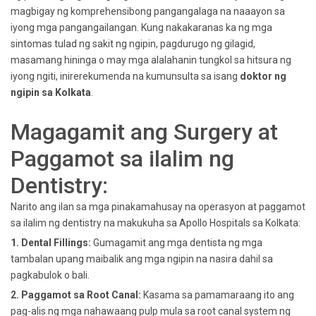
magbigay ng komprehensibong pangangalaga na naaayon sa
iyong mga pangangailangan. Kung nakakaranas ka ng mga
sintomas tulad ng sakit ng ngipin, pagdurugo ng gilagid,
masamang hininga o may mga alalahanin tungkol sa hitsura ng
iyong ngiti, inirerekumenda na kumunsulta sa isang
doktor ng
ngipin sa Kolkata
.
Magagamit ang Surgery at
Paggamot sa ilalim ng
Dentistry:
Narito ang ilan sa mga pinakamahusay na operasyon at paggamot
sa ilalim ng dentistry na makukuha sa Apollo Hospitals sa Kolkata:
1. Dental Fillings:
Gumagamit ang mga dentista ng mga
tambalan upang maibalik ang mga ngipin na nasira dahil sa
pagkabulok o bali.
2. Paggamot sa Root Canal:
Kasama sa pamamaraang ito ang
pag-alis ng mga nahawaang pulp mula sa root canal system ng