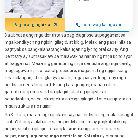
Paghirang ng Aklat
Tumawag ka ngayon
Dalubhasa ang mga dentista sa pag-diagnose at paggamot sa
mga kondisyon ng ngipin, gilagid, at bibig. Malaki ang papel nila sa
pagtiyak sa pangkalahatang kalusugan ng iyong oral cavity. Ang
Dentistry ay sumasaklaw sa malawak na hanay ng mga kondisyon
at paggamot. Maaaring gamutin ng mga dentista ang mga cavity,
magsagawa ng root canal procedure, magbunot ng ngipin kung
kinakailangan, at magkasya pa ang mga pasyenteng may mga
pustiso o dental implant. Bilang karagdagan, maaari nilang
gamutin ang mga sakit sa gilagid tulad ng gingivitis at
periodontitis, na nakakaapekto sa mga gilagid at sumusuporta sa
mga istruktura ng ngipin.
Sa Kolkata, maraming napakahusay na dentista ang makakasagot
sa iba't ibang alalahanin sa ngipin. Maging ito ay pagkabulok ng
ngipin, sakit sa gilagid, o isang kosmetikong pamamaraan sa
ngipin,
nangungunang mga dentista sa Kolkata
ay maaaring