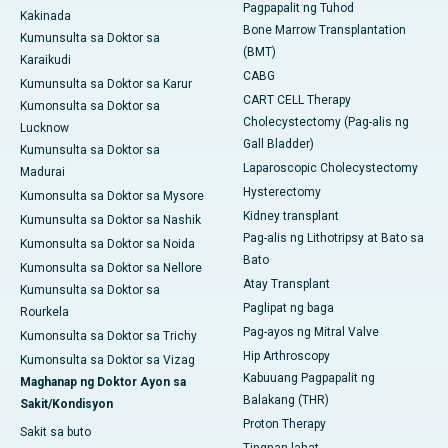
Pagpapalit ng Tuhod
Kakinada
Bone Marrow Transplantation
Kumunsulta sa Doktor sa
(BMT)
Karaikudi
CABG
Kumunsulta sa Doktor sa Karur
CART CELL Therapy
Kumonsulta sa Doktor sa
Cholecystectomy (Pag-alis ng
Lucknow
Gall Bladder)
Kumunsulta sa Doktor sa
Laparoscopic Cholecystectomy
Madurai
Hysterectomy
Kumonsulta sa Doktor sa Mysore
Kidney transplant
Kumunsulta sa Doktor sa Nashik
Pag-alis ng Lithotripsy at Bato sa
Kumonsulta sa Doktor sa Noida
Bato
Kumonsulta sa Doktor sa Nellore
Atay Transplant
Kumunsulta sa Doktor sa
Paglipat ng baga
Rourkela
Pag-ayos ng Mitral Valve
Kumonsulta sa Doktor sa Trichy
Hip Arthroscopy
Kumonsulta sa Doktor sa Vizag
Kabuuang Pagpapalit ng
Maghanap ng Doktor Ayon sa
Balakang (THR)
Sakit/Kondisyon
Proton Therapy
Sakit sa buto