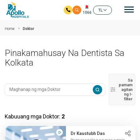
Mai
TL
1066
Skip to main content
Home
Doktor
Pinakamahusay Na Dentista Sa
Kolkata
Sa
pamam
agitan
ng I-
filter
Kabuuang mga Doktor:
2
Dr Kaustubh Das