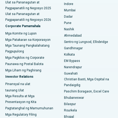
Ulat sa Pananagutan at
Indore
Pinakamahusay na Ospital sa Secunderabad, Hyderabad
Pagpapanatili ng Negosyo 2025
Mumbai
Ulat sa Pananagutan at
Dadar
Pinakamahusay na Ospital sa Seshadripuram, Bangalore
Pagpapanatili ng Negosyo 2026
Pune
Corporate Pamamahala
Pinakamahusay na Ospital sa Waltair Main Road,
Nashik
Mga Komite ng Lupon
Visakhapatnam
Ahmedabad
Mga Patakaran sa Korporasyon
Sentro ng Lungsod, Ellisbridge
Pinakamahusay na Ospital sa Subhash Nagar Road,
Mga Taunang Pangkalahatang
Gandhinagar
Karimnagar
Pagpupulong
Kolkata
Mga Pagkilos ng Corporate
Pinakamahusay na Ospital sa Managari, Karaikudi
EM Bypass
Paunawa ng Postal Balota
Narendrapur
Pinakamahusay na Ospital sa Arepally, Warangal
Mga Liham ng Paghirang
Guwahati
Investor Relations
Christian Basti, Mga Ospital na
Pinakamahusay na Ospital sa Arera Colony, Bhopal
Pinansyal na ulat
Pandaigdig
taunang Ulat
Pinakamahusay na Ospital sa Jayanagar, Bangalore
Paschim Boragaon, Excel Care
Mga Resulta at Mga
Bhubaneswar
Pinakamahusay na Ospital sa KK Nagar, Madurai
Presentasyon ng Kita
Bilaspur
Pagtatanghal ng Mamumuhunan
Rourkela
Pinakamahusay na Ospital sa Ramji Nagar, Nellore
Mga Regulatory Filing
Bhopal