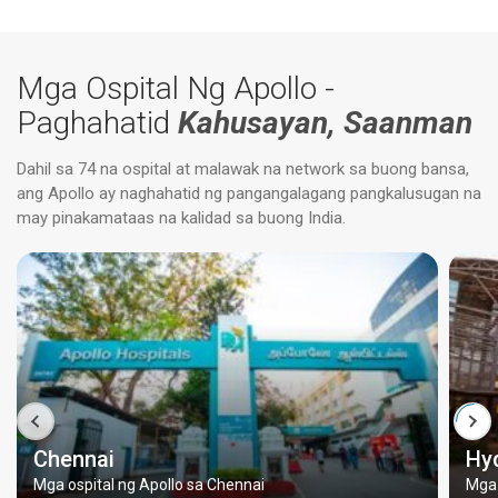
Mga Ospital Ng Apollo -
Paghahatid
Kahusayan, Saanman
Dahil sa 74 na ospital at malawak na network sa buong bansa,
ang Apollo ay naghahatid ng pangangalagang pangkalusugan na
may pinakamataas na kalidad sa buong India.
Chennai
Hy
Mga ospital ng Apollo sa Chennai
Mga 