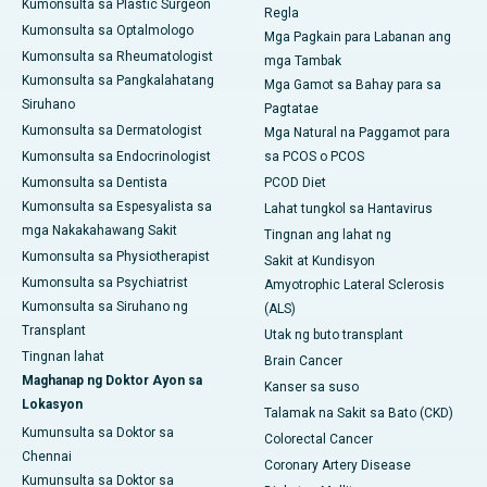
Kumonsulta sa Plastic Surgeon
Regla
Kumonsulta sa Optalmologo
Mga Pagkain para Labanan ang
Kumonsulta sa Rheumatologist
mga Tambak
Kumonsulta sa Pangkalahatang
Mga Gamot sa Bahay para sa
Siruhano
Pagtatae
Kumonsulta sa Dermatologist
Mga Natural na Paggamot para
Kumonsulta sa Endocrinologist
sa PCOS o PCOS
Kumonsulta sa Dentista
PCOD Diet
Kumonsulta sa Espesyalista sa
Lahat tungkol sa Hantavirus
mga Nakakahawang Sakit
Tingnan ang lahat ng
Kumonsulta sa Physiotherapist
Sakit at Kundisyon
Kumonsulta sa Psychiatrist
Amyotrophic Lateral Sclerosis
Kumonsulta sa Siruhano ng
(ALS)
Transplant
Utak ng buto transplant
Tingnan lahat
Brain Cancer
Maghanap ng Doktor Ayon sa
Kanser sa suso
Lokasyon
Talamak na Sakit sa Bato (CKD)
Kumunsulta sa Doktor sa
Colorectal Cancer
Chennai
Coronary Artery Disease
Kumunsulta sa Doktor sa