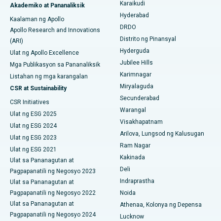
Karaikudi
Akademiko at Pananaliksik
Pinakamahusay na Ospital sa Seepat Road, Bilaspur
Hyderabad
Colonoscopy
Kaalaman ng Apollo
DRDO
Pinakamahusay na Ospital sa Ellisbridge, Ahmedabad
Apollo Research and Innovations
Polypectomy
Distrito ng Pinansyal
(ARI)
Pinakamahusay na Ospital sa New Delhi
Hyderguda
Ulat ng Apollo Excellence
Deep Brain Stimulation
Jubilee Hills
Mga Publikasyon sa Pananaliksik
Pinakamahusay na Ospital sa DRDO, Hyderabad
Karimnagar
Peritoneyal Dialysis
Listahan ng mga karangalan
Miryalaguda
CSR at Sustainability
Pinakamahusay na Ospital sa GS Road, Guwahati
Kidney Biopsy
Secunderabad
CSR Initiatives
Pinakamahusay na Ospital sa Hyderguda, Hyderabad
Warangal
Ulat ng ESG 2025
Parathyroidectomy
Visakhapatnam
Ulat ng ESG 2024
Pinakamahusay na Ospital sa Vijay Nagar, Indore
Arilova, Lungsod ng Kalusugan
Cytoreductive Surgery
Ulat ng ESG 2023
Ram Nagar
Pinakamahusay na Ospital sa Suryaraopeta Main Road,
Ulat ng ESG 2021
Ceramic Kabuuang Pagpapalit ng Tuhod
Kakinada
Kakinada
Ulat sa Pananagutan at
Deli
Pagpapanatili ng Negosyo 2023
ERCP
Pinakamahusay na Ospital sa Canal Circular Road, Kolkata
Indraprastha
Ulat sa Pananagutan at
Pagpapanatili ng Negosyo 2022
Noida
Pinakamahusay na Ospital sa CBD Belapur, Navi Mumbai
Ulat sa Pananagutan at
Athenaa, Kolonya ng Depensa
Pagpapanatili ng Negosyo 2024
Pinakamahusay na Ospital sa Panchavati, Nashik
Lucknow