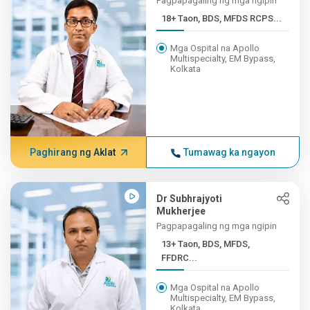
Pagpapagaling ng mga ngipin
18+ Taon, BDS, MFDS RCPS...
Mga Ospital na Apollo
Multispecialty, EM Bypass,
Kolkata
Paghirang ng Aklat
Tumawag ka ngayon
Dr Subhrajyoti
Mukherjee
Pagpapagaling ng mga ngipin
13+ Taon, BDS, MFDS,
FFDRC...
Mga Ospital na Apollo
Multispecialty, EM Bypass,
Kolkata