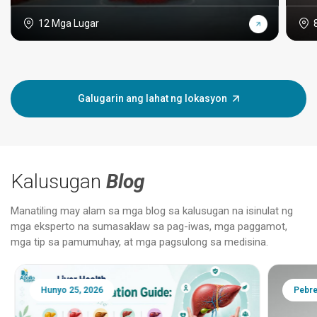
12 Mga Lugar
Galugarin ang lahat ng lokasyon
Kalusugan
Blog
Manatiling may alam sa mga blog sa kalusugan na isinulat ng
mga eksperto na sumasaklaw sa pag-iwas, mga paggamot,
mga tip sa pamumuhay, at mga pagsulong sa medisina.
Hunyo 25, 2026
Pebrer