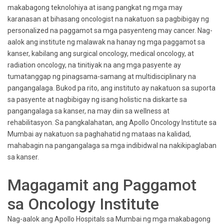
makabagong teknolohiya at isang pangkat ng mga may
karanasan at bihasang oncologist na nakatuon sa pagbibigay ng
personalized na paggamot sa mga pasyenteng may cancer. Nag-
aalok ang institute ng malawak na hanay ng mga paggamot sa
kanser, kabilang ang surgical oncology, medical oncology, at
radiation oncology, na tinitiyak na ang mga pasyente ay
tumatanggap ng pinagsama-samang at multidisciplinary na
pangangalaga. Bukod pa rito, ang instituto ay nakatuon sa suporta
sa pasyente at nagbibigay ng isang holistic na diskarte sa
pangangalaga sa kanser, na may diin sa wellness at
rehabilitasyon. Sa pangkalahatan, ang Apollo Oncology Institute sa
Mumbai ay nakatuon sa paghahatid ng mataas na kalidad,
mahabagin na pangangalaga sa mga indibidwal na nakikipaglaban
sa kanser.
Magagamit ang Paggamot
sa Oncology Institute
Nag-aalok ang Apollo Hospitals sa Mumbai ng mga makabagong