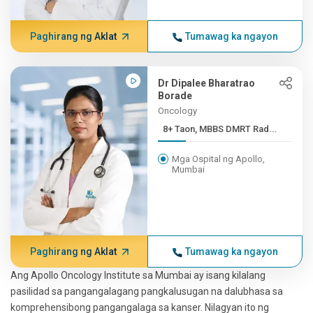
Paghirang ng Aklat
Tumawag ka ngayon
Dr Dipalee Bharatrao
Borade
Oncology
8+ Taon, MBBS DMRT Rad...
Mga Ospital ng Apollo,
Mumbai
Paghirang ng Aklat
Tumawag ka ngayon
Ang Apollo Oncology Institute sa Mumbai ay isang kilalang
pasilidad sa pangangalagang pangkalusugan na dalubhasa sa
komprehensibong pangangalaga sa kanser. Nilagyan ito ng