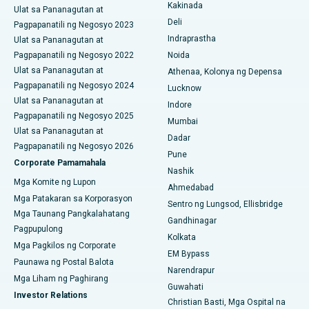
Ceramic Kabuuang Pagpapalit ng Tuhod
Kakinada
Kakinada
Ulat sa Pananagutan at
Deli
Pagpapanatili ng Negosyo 2023
ERCP
Pinakamahusay na Ospital sa Canal Circular Road, Kolkata
Indraprastha
Ulat sa Pananagutan at
Pagpapanatili ng Negosyo 2022
Noida
Pinakamahusay na Ospital sa CBD Belapur, Navi Mumbai
Ulat sa Pananagutan at
Athenaa, Kolonya ng Depensa
Pagpapanatili ng Negosyo 2024
Pinakamahusay na Ospital sa Panchavati, Nashik
Lucknow
Ulat sa Pananagutan at
Indore
Pinakamahusay na Ospital sa Secunderabad, Hyderabad
Pagpapanatili ng Negosyo 2025
Mumbai
Ulat sa Pananagutan at
Dadar
Pinakamahusay na Ospital sa Seshadripuram, Bangalore
Pagpapanatili ng Negosyo 2026
Pune
Corporate Pamamahala
Pinakamahusay na Ospital sa Waltair Main Road,
Nashik
Mga Komite ng Lupon
Visakhapatnam
Ahmedabad
Mga Patakaran sa Korporasyon
Sentro ng Lungsod, Ellisbridge
Pinakamahusay na Ospital sa Subhash Nagar Road,
Mga Taunang Pangkalahatang
Gandhinagar
Karimnagar
Pagpupulong
Kolkata
Mga Pagkilos ng Corporate
Pinakamahusay na Ospital sa Managari, Karaikudi
EM Bypass
Paunawa ng Postal Balota
Narendrapur
Pinakamahusay na Ospital sa Arepally, Warangal
Mga Liham ng Paghirang
Guwahati
Investor Relations
Christian Basti, Mga Ospital na
Pinakamahusay na Ospital sa Arera Colony, Bhopal