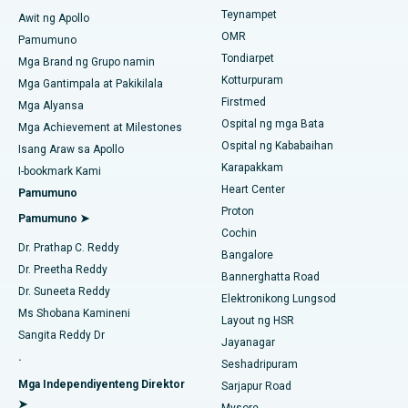
Teynampet
Lasik Surgery
Awit ng Apollo
Pinakamahusay na Ospital sa PH Road, Chennai
Maghanap ng Pediatrics
OMR
Pamumuno
Rhinoplasty
Tondiarpet
Pinakamahusay na Sentro ng Puso sa Thousand Lights,
Mga Brand ng Grupo namin
Chennai
Kotturpuram
Mga Gantimpala at Pakikilala
liposuction
Firstmed
Maghanap ng Dermatologist
Mga Alyansa
Pinakamahusay na Ospital sa Jubilee Hills, Hyderabad
Ospital ng mga Bata
Coronary Angiogram
Mga Achievement at Milestones
Ospital ng Kababaihan
Isang Araw sa Apollo
Pinakamahusay na Ospital sa Tondiarpet, Chennai
Kapalit na Transcatheter Aortic Valve
Karapakkam
Maghanap ng Urologist
I-bookmark Kami
Pinakamahusay na Ospital sa Kotturpuram, Chennai
Heart Center
Pamumuno
Pag-aayos ng MitraClip Valve
Proton
Pamumuno ➤
Pinakamahusay na Ospital sa Kovai Road, Karur
Cochin
Minimally Invasive Cardiac Surgery
Maghanap ng Diabetologist
Dr. Prathap C. Reddy
Bangalore
Pinakamahusay na Ospital sa Karapakkam, Chennai
Dr. Preetha Reddy
Pagwawaksi ng Catheter
Bannerghatta Road
Dr. Suneeta Reddy
Pinakamahusay na Ospital sa Arilova, Vizag
Elektronikong Lungsod
Maghanap ng Ginekologo
ACL Reconstruction Surgery
Ms Shobana Kamineni
Layout ng HSR
Pinakamahusay na Ospital sa Kanpur Road, Lucknow
Sangita Reddy Dr
Jayanagar
Pagpapalit ng Balikat na Balikat
.
Seshadripuram
Pinakamahusay na Ospital sa Sektor-26, Noida
Maghanap ng Pangkalahatang Doktor
Endometrial Ablation
Mga Independiyenteng Direktor
Sarjapur Road
➤
Pinakamahusay na Ospital sa Gandhinagar, Ahmedabad