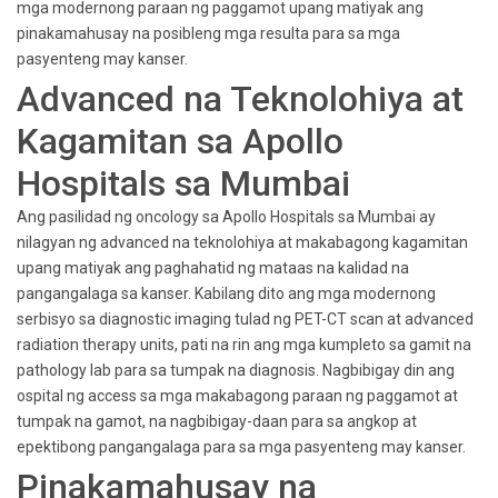
mga modernong paraan ng paggamot upang matiyak ang
pinakamahusay na posibleng mga resulta para sa mga
pasyenteng may kanser.
Advanced na Teknolohiya at
Kagamitan sa Apollo
Hospitals sa Mumbai
Ang pasilidad ng oncology sa Apollo Hospitals sa Mumbai ay
nilagyan ng advanced na teknolohiya at makabagong kagamitan
upang matiyak ang paghahatid ng mataas na kalidad na
pangangalaga sa kanser. Kabilang dito ang mga modernong
serbisyo sa diagnostic imaging tulad ng PET-CT scan at advanced
radiation therapy units, pati na rin ang mga kumpleto sa gamit na
pathology lab para sa tumpak na diagnosis. Nagbibigay din ang
ospital ng access sa mga makabagong paraan ng paggamot at
tumpak na gamot, na nagbibigay-daan para sa angkop at
epektibong pangangalaga para sa mga pasyenteng may kanser.
Pinakamahusay na