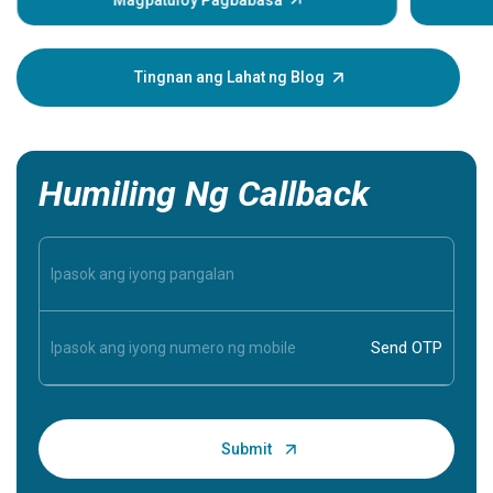
man mang
puso, nag
sintomas
Tingnan ang Lahat ng Blog
mga sinto
iyong mah
mahalaga
Humiling Ng Callback