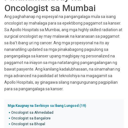
Oncologist sa Mumbai
Ang paghahanap ng espesyal na pangangalaga mula sa isang
oncologist ay mahalaga para sa epektibong paggamot sa kanser.
Sa Apollo Hospitals sa Mumbai, ang mga highly skilled radiation at
surgical oncologist ay may malawak na karanasan sa paggamot
sa iba't ibang uri ng cancer. Ang mga propesyonal na ito ay
nananatiling updated sa mga pinakabagong pagsulong sa
pangangalaga sa kanser upang magbigay ng personalized na
paggamot na iniayon sa mga natatanging pangangailangan ng
bawat pasyente. Ang kanilang kadalubhasaan, na sinamahan ng
mga advanced na pasilidad at teknolohiya na magagamit sa
Apollo Hospitals, ay ginagawa silang nangungunang pagpipilian
para sa pangangalaga sa kanser.
Mga Kaugnay na Serbisyo sa Ibang Lungsod (19)
Oncologist sa Ahmedabad
Oncologist sa Bangalore
Oncologist sa Bhopal