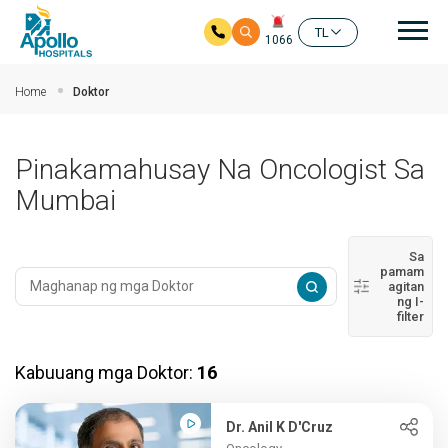
Mai
TL
1066
Skip to main content
Home
Doktor
Pinakamahusay Na Oncologist Sa
Mumbai
Sa
pamam
agitan
ng I-
filter
Kabuuang mga Doktor:
16
Dr. Anil K D'Cruz