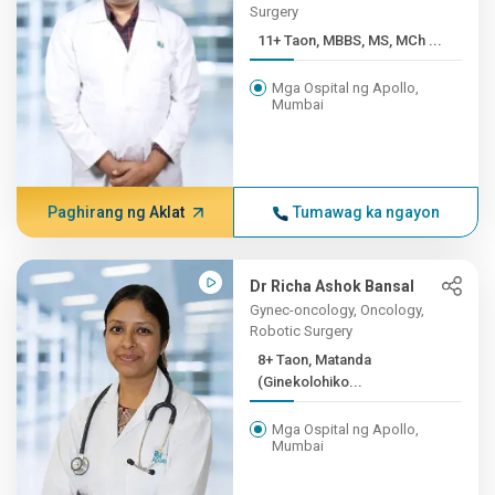
Surgery
11+ Taon, MBBS, MS, MCh ...
Mga Ospital ng Apollo,
Mumbai
Paghirang ng Aklat
Tumawag ka ngayon
Dr Richa Ashok Bansal
Gynec-oncology, Oncology,
Robotic Surgery
8+ Taon, Matanda
(Ginekolohiko...
Mga Ospital ng Apollo,
Mumbai