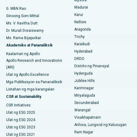
Mysore
Embolization ng Uterine Artery
Madurai
G. MBN Rao
Maghanap ng Sikologo
Pinakamahusay na Ospital sa Aragonda, Andhra Pradesh
Karur
Ovarian Cystectomy
Ginoong Som Mittal
Nellore
Ms. V. Kavitha Dutt
Pinakamahusay na Ospital sa Bannerghatta Road, Bangalore
Operasyong Kanser sa Dibdib
Aragonda
Dr. Murali Doraiswamy
Maghanap ng Pangkalahatang Siruhano
Pinakamahusay na Ospital sa Unit-15, Bhubaneswar
Trichy
Ms. Rama Bijapurkar
Brachytherapy
Karaikudi
Akademiko at Pananaliksik
Pinakamahusay na Ospital sa Seepat Road, Bilaspur
Hyderabad
Colonoscopy
Kaalaman ng Apollo
DRDO
Pinakamahusay na Ospital sa Ellisbridge, Ahmedabad
Apollo Research and Innovations
Polypectomy
Distrito ng Pinansyal
(ARI)
Pinakamahusay na Ospital sa New Delhi
Hyderguda
Ulat ng Apollo Excellence
Deep Brain Stimulation
Jubilee Hills
Mga Publikasyon sa Pananaliksik
Pinakamahusay na Ospital sa DRDO, Hyderabad
Karimnagar
Peritoneyal Dialysis
Listahan ng mga karangalan
Miryalaguda
CSR at Sustainability
Pinakamahusay na Ospital sa GS Road, Guwahati
Kidney Biopsy
Secunderabad
CSR Initiatives
Pinakamahusay na Ospital sa Hyderguda, Hyderabad
Warangal
Ulat ng ESG 2025
Parathyroidectomy
Visakhapatnam
Ulat ng ESG 2024
Pinakamahusay na Ospital sa Vijay Nagar, Indore
Arilova, Lungsod ng Kalusugan
Cytoreductive Surgery
Ulat ng ESG 2023
Ram Nagar
Pinakamahusay na Ospital sa Suryaraopeta Main Road,
Ulat ng ESG 2021