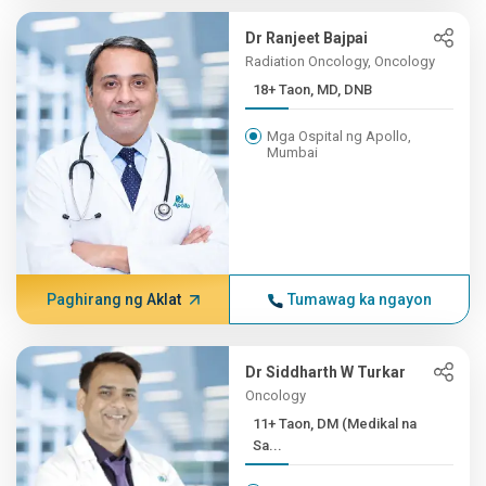
Dr Ranjeet Bajpai
Radiation Oncology, Oncology
18+ Taon, MD, DNB
Mga Ospital ng Apollo,
Mumbai
Paghirang ng Aklat
Tumawag ka ngayon
Dr Siddharth W Turkar
Oncology
11+ Taon, DM (Medikal na
Sa...