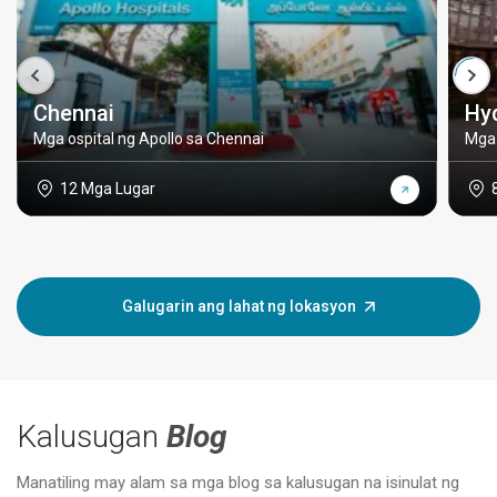
Chennai
Hy
Mga ospital ng Apollo sa Chennai
Mga 
12 Mga Lugar
Galugarin ang lahat ng lokasyon
Kalusugan
Blog
Manatiling may alam sa mga blog sa kalusugan na isinulat ng