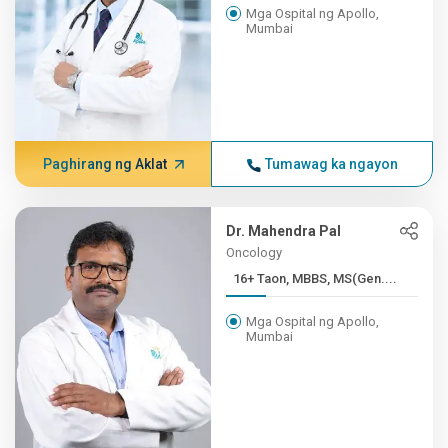
Mga Ospital ng Apollo,
Mumbai
Paghirang ng Aklat
Tumawag ka ngayon
Dr. Mahendra Pal
Oncology
16+ Taon, MBBS, MS(Gen....
Mga Ospital ng Apollo,
Mumbai