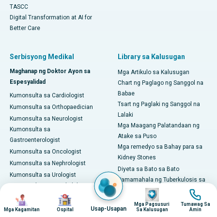
TASCC
Digital Transformation at AI for
Better Care
Serbisyong Medikal
Library sa Kalusugan
Maghanap ng Doktor Ayon sa
Mga Artikulo sa Kalusugan
Espesyalidad
Chart ng Paglago ng Sanggol na
Babae
Kumonsulta sa Cardiologist
Tsart ng Paglaki ng Sanggol na
Kumonsulta sa Orthopaedician
Lalaki
Kumonsulta sa Neurologist
Mga Maagang Palatandaan ng
Kumonsulta sa
Atake sa Puso
Gastroenterologist
Mga remedyo sa Bahay para sa
Kumonsulta sa Oncologist
Kidney Stones
Kumonsulta sa Nephrologist
Diyeta sa Bato sa Bato
Kumonsulta sa Urologist
Pamamahala ng Tuberkulosis sa
Kumonsulta sa Pangkalahatang
Bahay
Imahen
Imahen
Imahen
Imahen
Doktor
PCOD kumpara sa PCOS
Mga Pagsusuri
Tumawag Sa
Kumonsulta sa Pulmonologist
Usap-Usapan
Mga Kagamitan
Ospital
Sa Kalusugan
Amin
Balanse Diet