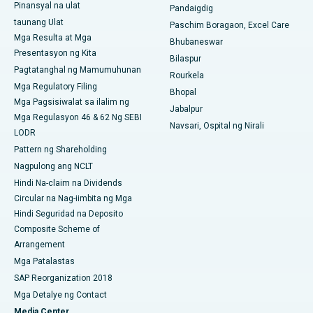
Pinansyal na ulat
Pandaigdig
taunang Ulat
Pinakamahusay na Ospital sa Jayanagar, Bangalore
Paschim Boragaon, Excel Care
Mga Resulta at Mga
Bhubaneswar
Pinakamahusay na Ospital sa KK Nagar, Madurai
Presentasyon ng Kita
Bilaspur
Pagtatanghal ng Mamumuhunan
Rourkela
Pinakamahusay na Ospital sa Ramji Nagar, Nellore
Mga Regulatory Filing
Bhopal
Mga Pagsisiwalat sa ilalim ng
Pinakamahusay na Ospital sa Sektor-19, Rourkela
Jabalpur
Mga Regulasyon 46 & 62 Ng SEBI
Navsari, Ospital ng Nirali
LODR
Pinakamahusay na Ospital sa Swargate, Pune
Pattern ng Shareholding
Pinakamahusay na Ospital ng Kanser ng Kababaihan sa Timog
Nagpulong ang NCLT
Delhi
Hindi Na-claim na Dividends
Circular na Nag-iimbita ng Mga
Hindi Seguridad na Deposito
Composite Scheme of
Arrangement
Mga Patalastas
SAP Reorganization 2018
Mga Detalye ng Contact
Media Center