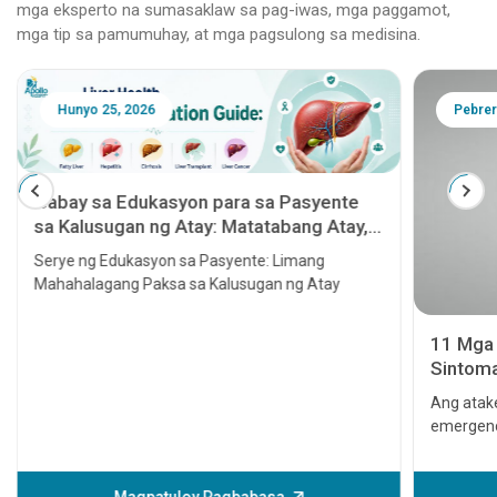
mga eksperto na sumasaklaw sa pag-iwas, mga paggamot,
mga tip sa pamumuhay, at mga pagsulong sa medisina.
Hunyo 25, 2026
Pebrer
Gabay sa Edukasyon para sa Pasyente
sa Kalusugan ng Atay: Matatabang Atay,
Hepatitis, Cirrhosis, Paglipat ng Atay at
Serye ng Edukasyon sa Pasyente: Limang
Kanser sa Atay
Mahahalagang Paksa sa Kalusugan ng Atay
11 Mga 
Sintoma
seryoso
Ang atake
emergenc
Maaari i
sa puso 
magagamo
Magpatuloy Pagbabasa