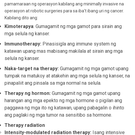
pamamaraan ng operasyon kabilang ang minimally invasive na
operasyon at robotic surgeries para sa iba't ibang uri ng cancer.
Kabilang dito ang:
Kimoterapya
: Gumagamit ng mga gamot para sirain ang
mga selula ng kanser.
Immunotherapy:
Pinasisigla ang immune system ng
katawan upang mas mabisang makilala at sirain ang mga
selula ng kanser.
Naka-target na therapy:
Gumagamit ng mga gamot upang
tumpak na matukoy at atakehin ang mga selula ng kanser, na
pinapaliit ang pinsala sa mga normal na selula.
Therapy ng hormon:
Gumagamit ng mga gamot upang
harangan ang mga epekto ng mga hormone o pigilan ang
paggawa ng mga ito ng katawan, upang pabagalin o ihinto
ang paglaki ng mga tumor na sensitibo sa hormone.
Therapy radiation
Intensity-modulated radiation therapy:
Isang intensive