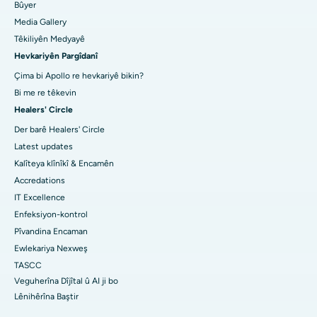
Bûyer
Media Gallery
Têkiliyên Medyayê
Hevkariyên Pargîdanî
Çima bi Apollo re hevkariyê bikin?
Bi me re têkevin
Healers' Circle
Der barê Healers' Circle
Latest updates
Kalîteya klînîkî & Encamên
Accredations
IT Excellence
Enfeksiyon-kontrol
Pîvandina Encaman
Ewlekariya Nexweş
TASCC
Veguherîna Dîjîtal û AI ji bo
Lênihêrîna Baştir