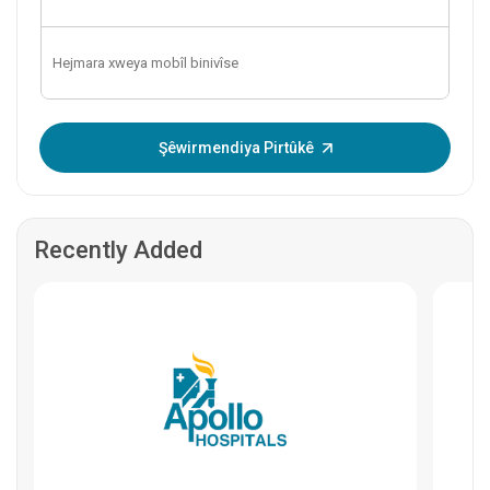
OTP binivîse:
Şêwirmendiya Pirtûkê
Recently Added