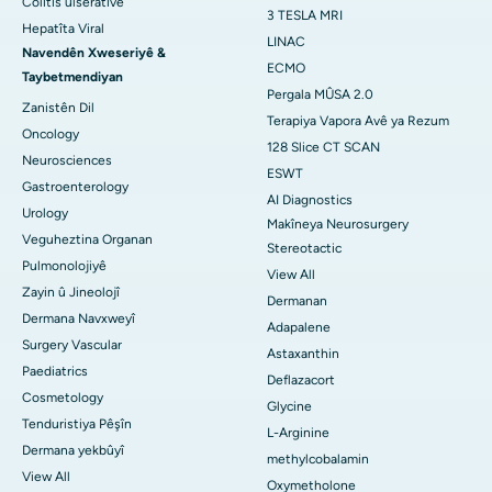
Colitis ulserative
3 TESLA MRI
Hepatîta Viral
LINAC
Navendên Xweseriyê &
ECMO
Taybetmendiyan
Pergala MÛSA 2.0
Zanistên Dil
Terapiya Vapora Avê ya Rezum
Oncology
128 Slice CT SCAN
Neurosciences
ESWT
Gastroenterology
AI Diagnostics
Urology
Makîneya Neurosurgery
Veguheztina Organan
Stereotactic
Pulmonolojiyê
View All
Zayin û Jineolojî
Dermanan
Dermana Navxweyî
Adapalene
Surgery Vascular
Astaxanthin
Paediatrics
Deflazacort
Cosmetology
Glycine
Tenduristiya Pêşîn
L-Arginine
Dermana yekbûyî
methylcobalamin
View All
Oxymetholone