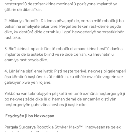
neştergerî û destnîşankirina mezinahî û pozîsyona implantê ya
çêtirîn de dibe alîkar.
2. Alîkariya Robotîk: Di dema pêvajoyê de, cerrah milê robotîk ji bo
pêkanîna emeliyatê bikar tîne. Pergal bertekên rast-demê peyda
dike, ku destûrê dide cerrah ku li gorî hewcedariyê sererastkirinên
rast bike.
3. Bicîhkirina Implant: Destê robotîk di amadekirina hestî û danîna
implantê de bi asteke bilind ve rê dide cerrah, ku lihevhatin û
aramiya rast peyda dike.
4. Lênêrîna piştî emeliyatê: Piştî neştergeriyê, nexweş bi gelemperî
êşa kêmtir û başbûnek zûtir dibînin, ku dihêle ew zûtir vegerin ser
çalakiyên xwe yên rojane.
Yekbûna van teknolojiyên pêşkeftî ne tenê ezmûna neştergeriyê ji
bo nexweş zêde dike lê di heman demê de encamên giştî yên
neştergeriyên guheztina hevbeş jî baştir dike.
Feydeyên ji bo Nexweşan
Pergala Surgerya Robotîk a Stryker Mako™ ji nexweşan re gelek