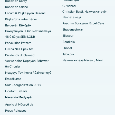
Nexweşxaneya herî baş li KK Nagar, Madurai
Raportên Darayî
Guwahati
Raportên salane
Nexweşxaneya çêtirîn li Ramji Nagar, Nellore
Christian Basti, Nexweşxaneyên
Encam & Pêşkêşiyên Qezenc
Navneteweyî
Pêşkeftina veberhêner
Nexweşxaneya çêtirîn li Sektora-19, Rourkela
Paschim Boragaon, Excel Care
Belgeyên Rêkûpêk
Bhubaneshwar
Daxuyaniyên Di bin Rêziknameya
Nexweşxaneya herî baş li Swargate, Pune
Bilaspur
46 û 62 ya SEBI LODR
Nexweşxaneya Penceşêrê ya Jinan a Herî Baş li Başûrê Delhiyê
Rourkela
Parvekirina Pattern
Bhopal
Civîna NCLT pêk hat
Jabalpur
Dividends Unclaimed
Nexweşxaneya Navsari, Nirali
Vexwendina Depoyên Bêbawer
ên Circular
Nexşeya Tevlihev a Rêziknameyê
Em rêklame
SAP Reorganization 2018
Contact Details
Navenda Medyayê
Apollo di Nûçeyê de
Press Releases