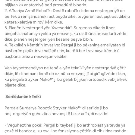
bijîjkan ku anatomiyê berî prosedûrê binerin.
2. Alîkariya Armê Robotîk: Destê robotîk di dema neştergeriyê de
bertek û rênîşandanek rast peyda dike, tevgerên rast piştrast dike û
xetera xeletiya mirovî kêm dike.
3. Planên Neştergerî yên Xweserkirî: Surgeons dikarin li ser
bingeha anatomiya yekta ya nexweş, ku rastbûna prosedurê zêde
dike, planên neştergerî yên kesane pêşve bibin.
4. Teknîkên Kêmtirîn Invasive: Pergal ji bo pêkanîna emeliyatan bi
navberên piçûktir ve hatî çêkirin, ku rê li ber travmaya kêmtir û
başbûna bilez a nexweşan vedike.
Van taybetmendiyan ne tenê aliyên teknîkî yên neştergeriyê çêtir
dikin, lê di heman demê de ezmûna nexweş jî bi girîngî zêde dikin,
ku pergala Stryker Mako™ ji bo gelek bijîjkên ortopedîk vebijarkek
bijarte dike.
Serîlêdanên klînîkî
Pergala Surgerya Robotîk Stryker Mako™ di serî de ji bo
neştergeriyên guheztina hevbeş tê bikar anîn, di nav de:
- Veguheztina çokê: Pergal bi taybetî ji bo arthroplastiya tevde ya
çokê bi bandor e, ku ew ji bo fonksiyona çêtirîn di cîhkirina rast de