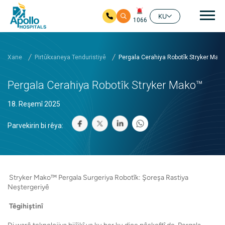
nav
KU
1066
Skip to main content
Xane
Pirtûkxaneya Tenduristiyê
Pergala Cerahiya Robotîk Stryker Mak
Pergala Cerahiya Robotîk Stryker Mako™
18. Reşemî 2025
Parvekirin bi rêya:
Stryker Mako™ Pergala Surgeriya Robotîk: Şoreşa Rastiya
Neştergeriyê
Têgihiştinî