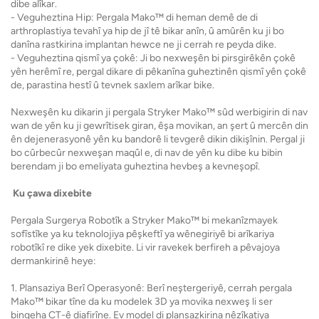
dibe alîkar.
- Veguheztina Hip: Pergala Mako™ di heman demê de di
arthroplastiya tevahî ya hip de jî tê bikar anîn, û amûrên ku ji bo
danîna rastkirina implantan hewce ne ji cerrah re peyda dike.
- Veguheztina qismî ya çokê: Ji bo nexweşên bi pirsgirêkên çokê
yên herêmî re, pergal dikare di pêkanîna guheztinên qismî yên çokê
de, parastina hestî û tevnek saxlem arîkar bike.
Nexweşên ku dikarin ji pergala Stryker Mako™ sûd werbigirin di nav
wan de yên ku ji gewrîtisek giran, êşa movikan, an şert û mercên din
ên dejenerasyonê yên ku bandorê li tevgerê dikin dikişînin. Pergal ji
bo cûrbecûr nexweşan maqûl e, di nav de yên ku dibe ku bibin
berendam ji bo emeliyata guheztina hevbeş a kevneşopî.
Ku çawa dixebite
Pergala Surgerya Robotîk a Stryker Mako™ bi mekanîzmayek
sofîstîke ya ku teknolojiya pêşkeftî ya wênegiriyê bi arîkariya
robotîkî re dike yek dixebite. Li vir ravekek berfireh a pêvajoya
dermankirinê heye:
1. Plansaziya Berî Operasyonê: Berî neştergeriyê, cerrah pergala
Mako™ bikar tîne da ku modelek 3D ya movika nexweş li ser
bingeha CT-ê diafirîne. Ev model di plansazkirina nêzîkatiya