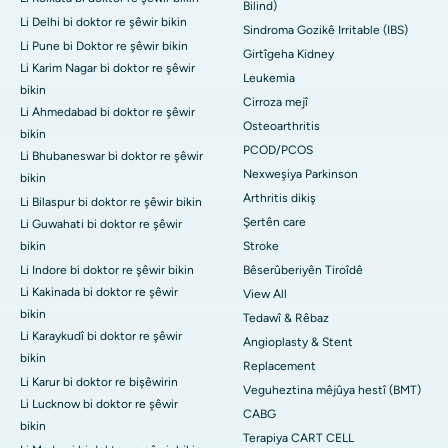
Bilind)
Li Delhi bi doktor re şêwir bikin
Sindroma Gozikê Irritable (IBS)
Li Pune bi Doktor re şêwir bikin
Girtîgeha Kidney
Li Karim Nagar bi doktor re şêwir
Leukemia
bikin
Cirroza mejî
Li Ahmedabad bi doktor re şêwir
Osteoarthritis
bikin
PCOD/PCOS
Li Bhubaneswar bi doktor re şêwir
Nexweşiya Parkinson
bikin
Arthritis dikiş
Li Bilaspur bi doktor re şêwir bikin
Şertên care
Li Guwahati bi doktor re şêwir
bikin
Stroke
Li Indore bi doktor re şêwir bikin
Bêserûberiyên Tiroîdê
Li Kakinada bi doktor re şêwir
View All
bikin
Tedawî & Rêbaz
Li Karaykudî bi doktor re şêwir
Angioplasty & Stent
bikin
Replacement
Li Karur bi doktor re bişêwirin
Veguheztina mêjûya hestî (BMT)
Li Lucknow bi doktor re şêwir
CABG
bikin
Terapiya CART CELL