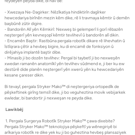
feydeyên peyda dike, di nav de:
- Xwezaya Ne-Dagirker: Nêzîkatiya hindiktirîn dagîrker
hewcedariya birînên mezin kêm dike, rê li travmaya kêmtir û demên
başbûnê zûtir digire.
- Bandorên Alî yên Kêmkirî: Nexweş bi gelemperî li gorî rêbazên
neştergerî yên kevneşopî kêmtir tevlihevî û bandorên alî dikin.
- Encamên Baştir: Rastbûna pergala robotîk dikare rê lihevhatin û
îstîqrara çêtir a hevbeş bigire, ku di encamê de fonksiyon û
dirêjahiya implantê baştir dibe.
- Minasib ji bo dozên tevlihev: Pergal bi taybetî ji bo nexweşên
xwedan ramanên anatomîkî yên tevlihev sûdmend e, ji ber ku ew
destûrê dide planên neştergerî yên xwerû yên ku hewcedariyên
kesane çareser dikin.
Bi tevayî, pergala Stryker Mako™ di neştergeriya ortopedîk de
pêşkeftinek girîng temsîl dike, ji bo veguheztina movik vebijarkek
ewledar, bi bandortir ji nexweşan re peyda dike.
Lawikbêj
1. Pergala Surgerya Robotîk Stryker Mako™ çawa dixebite?
Pergala Stryker Mako™ teknolojiya pêşkeftî ya wênegiriyê bi
arîkariya robotîk re dike yek ku ji bo guheztina hevbeş plansaziyek