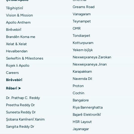
Diranpispor Bibîne
Greams Road
Nexweşxaneya herî baş li PH Road, Chennai
Têgihiştinî
Gastrectomy
Vanagaram
Vision & Mission
Navenda Dil a Herî Baş li Thousand Lights, Chennai
Neştergeriya Lasikê
Teynampet
Apollo Anthem
Pediatriyê Bibîne
OMR
Birêvebirî
Nexweşxaneya herî baş li Jubilee Hills, Hyderabad
Rhinoplasty
Tondiarpet
Brandên Koma me
Kotturpuram
Nexweşxaneya herî baş li Tondiarpet, Chennai
Xelat & Xelat
Liposuction
Dermatolog bibîne
Yekem bijîşk
Hevalbendan
Nexweşxaneya herî baş li Kotturpuram, Chennai
Angiogram Coronary
Nexweşxaneya Zarokan
Serkeftin & Milestones
Nexweşxaneya Jinan
Rojek li Apollo
Nexweşxaneya çêtirîn li Kovai Road, Karur
Veguheztina Valveya Aortê ya Transkateterê
Karapakkam
Urolog bibîne
Careers
Navenda Dil
Nexweşxaneya herî baş li Karapakkam, Chennai
Birêvebirî
Çakkirina Vana MitraClip
Proton
Rêberî ➤
Nexweşxaneya herî baş li Arilova, Vizag
Neştergeriya Dilê Kêm Invasive
Cochin
Diyabetolog bibîne
Dr. Prathap C. Reddy
Bangalore
Nexweşxaneya herî baş li Kanpur Road, Lucknow
Ablation kateter
Preetha Reddy Dr
Riya Bannerghatta
Suneeta Reddy Dr
Bajarê Elektronîkî
Nexweşxaneya herî baş li Sektora-26, Noida
Jinekolog Bibîne
Surgery Veavakirina ACL
Şobana Kamînenî Xanim
HSR Layout
Sangita Reddy Dr
Nexweşxaneya herî baş li Gandhinagar, Ahmedabad
Veguhestina erikê Berepaş
Jayanagar
.