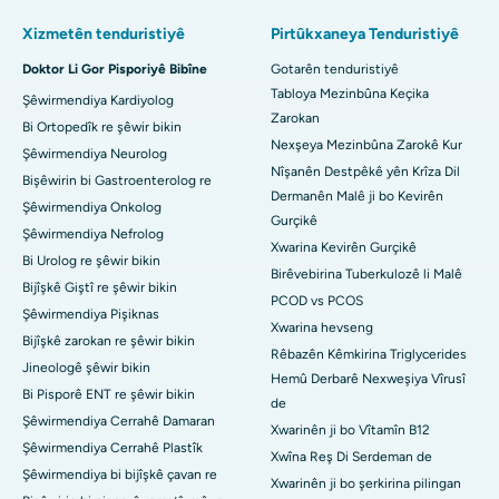
Xizmetên tenduristiyê
Pirtûkxaneya Tenduristiyê
Doktor Li Gor Pisporiyê Bibîne
Gotarên tenduristiyê
Tabloya Mezinbûna Keçika
Şêwirmendiya Kardiyolog
Zarokan
Bi Ortopedîk re şêwir bikin
Nexşeya Mezinbûna Zarokê Kur
Şêwirmendiya Neurolog
Nîşanên Destpêkê yên Krîza Dil
Bişêwirin bi Gastroenterolog re
Dermanên Malê ji bo Kevirên
Şêwirmendiya Onkolog
Gurçikê
Şêwirmendiya Nefrolog
Xwarina Kevirên Gurçikê
Bi Urolog re şêwir bikin
Birêvebirina Tuberkulozê li Malê
Bijîşkê Giştî re şêwir bikin
PCOD vs PCOS
Şêwirmendiya Pişiknas
Xwarina hevseng
Bijîşkê zarokan re şêwir bikin
Rêbazên Kêmkirina Triglycerides
Jineologê şêwir bikin
Hemû Derbarê Nexweşiya Vîrusî
Bi Pisporê ENT re şêwir bikin
de
Şêwirmendiya Cerrahê Damaran
Xwarinên ji bo Vîtamîn B12
Şêwirmendiya Cerrahê Plastîk
Xwîna Reş Di Serdeman de
Şêwirmendiya bi bijîşkê çavan re
Xwarinên ji bo şerkirina pilingan