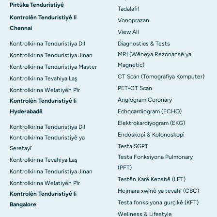
Pirtûka Tenduristiyê
Tadalafil
Kontrolên Tenduristiyê li
Vonoprazan
Chennai
View All
Kontrolkirina Tenduristiya Dil
Diagnostics & Tests
MRI (Wêneya Rezonansê ya
Kontrolkirina Tenduristiya Jinan
Magnetic)
Kontrolkirina Tenduristiya Master
CT Scan (Tomografiya Komputer)
Kontrolkirina Tevahiya Laş
PET-CT Scan
Kontrolkirina Welatiyên Pîr
Angiogram Coronary
Kontrolên Tenduristiyê li
Hyderabadê
Echocardiogram (ECHO)
Elektrokardiyogram (EKG)
Kontrolkirina Tenduristiya Dil
Endoskopî & Kolonoskopî
Kontrolkirina Tenduristiyê ya
Testa SGPT
Seretayî
Testa Fonksiyona Pulmonary
Kontrolkirina Tevahiya Laş
(PFT)
Kontrolkirina Tenduristiya Jinan
Testên Karê Kezebê (LFT)
Kontrolkirina Welatiyên Pîr
Hejmara xwînê ya tevahî (CBC)
Kontrolên Tenduristiyê li
Testa fonksiyona gurçikê (KFT)
Bangalore
Wellness & Lifestyle