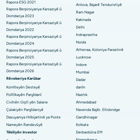
Rapora ESG 2021
Nexweşxaneya herî baş li Rêya Circular a Canal, Kolkata
Surgery Cytoreductive
Arilova, Bajarê Tenduristiyê
Rapora Berpirsiyariya Karsaziyê û
Ram Nagar
Nexweşxaneya herî baş li CBD Belapur, Navi Mumbai
Domdariya 2023
Guhertina Tevahî ya Çokê ya Seramîk
Kakinada
Rapora Berpirsiyariya Karsaziyê û
Delhi
Nexweşxaneya herî baş li Panchavati, Nashik
ERCP
Domdariya 2022
Indraprastha
Rapora Berpirsiyariya Karsaziyê û
Nexweşxaneya herî baş li secunderabad, Hyderabad
Noida
Domdariya 2024
Athenaa, Koloniya Parastinê
Rapora Berpirsiyariya Karsaziyê û
Nexweşxaneya çêtirîn li Seshadripuram, Bangalore
Domdariya 2025
Lucknow
Rapora Berpirsiyariya Karsaziyê û
Indore
Nexweşxaneya herî baş li Waltair Main Road, Visakhapatnam
Domdariya 2026
Mumbai
Nexweşxaneya çêtirîn li Subhash Nagar Road, Karimnagar
Rêveberiya Karûbar
Dadar
Komîteyên Desteyê
danîn
Nexweşxaneya çêtirîn li Managari, Karaikudi
Polîtîkayên Pargîdanî
Nashik
Civînên Giştî yên Salane
Ahmedabad
Nexweşxaneya herî baş li Arepally, Warangal
Çalakiyên Pargîdaniyê
Navenda Bajêr, Ellisbridge
Nexweşxaneya herî baş li Arera Colony, Bhopal
Daxuyaniya Hilbijartinê ya Poste
Gandhinagar
Nameyên Randevûyê
Kolkata
Nexweşxaneya çêtirîn li Jayanagar, Bangalore
Têkiliyên Investor
Derbasbûna EM
Narendrapur