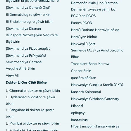
Bişêwirin bi pisporê romatîzmê re
Dermanên Malê ji bo Diarrhea
Şêwirmendiya Cerrahê Giştî
Dermanên xwezayî yên ji bo
Bi Dermatolog re şêwir bikin
PCOD an PCOS
Bi Endokrinolog re şêwir bikin
Parêza PCOD
Şêwirmendiya Diranan
Hemû Derbarê Hantavîrusê de
Bi Pisporê Nexweşiyên Vegirtî re
Hemûyan bibîne
Bişêwirin
Nexweşî û Şert
Şêwirmendiya Fîzyoterapîst
Sermeros (ALS) ya Amototrophic
Şêwirmendiya Psîkiyatrîst
Bihar
Şêwirmendiya Cerrahê
Transplant Bone Marrow
Veguhestinê Bikin
Cancer Brain
View All
qansêra pêsîran
Doktor Li Gor Cihê Bibîne
Nexweşiya Gurçik a Kronîk (CKD)
Li Chennai bi doktor re şêwir bikin
Kanserê Kolorectal
Li Hyderabad bi doktor re şêwir
Nexweşiya Girêdana Coronary
bikin
Mîabetî
Li Bangalore bi doktor re şêwir
epilepsy
bikin
hantavirus
Li Mumbai bi doktor re şêwir bikin
Hîpertansiyon (Tansa xwînê ya
Li Kolkata bi doktor re şêwir bikin