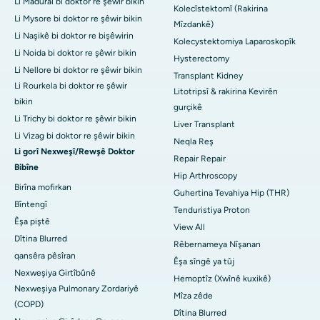
Li Madurai bi doktor re şêwir bikin
Kolecîstektomî (Rakirina
Li Mysore bi doktor re şêwir bikin
Mîzdankê)
Li Naşikê bi doktor re bişêwirin
Kolecystektomiya Laparoskopîk
Li Noida bi doktor re şêwir bikin
Hysterectomy
Li Nellore bi doktor re şêwir bikin
Transplant Kidney
Li Rourkela bi doktor re şêwir
Litotripsî & rakirina Kevirên
bikin
gurçikê
Li Trichy bi doktor re şêwir bikin
Liver Transplant
Li Vizag bi doktor re şêwir bikin
Neqla Reş
Li gorî Nexweşî/Rewşê Doktor
Repair Repair
Bibîne
Hip Arthroscopy
Birîna mofirkan
Guhertina Tevahiya Hip (THR)
Bîntengî
Tenduristiya Proton
Êşa piştê
View All
Dîtina Blurred
Rêbernameya Nîşanan
qansêra pêsîran
Êşa sîngê ya tûj
Nexweşiya Girtîbûnê
Hemoptîz (Xwînê kuxikê)
Nexweşiya Pulmonary Zordariyê
Mîza zêde
(COPD)
Dîtina Blurred