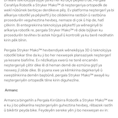
Di warê teknolojiya bijîjkî ya ku her ku diçe pêşkeftî de, Pergala
Cerahîya Robotîk a Stryker Mako™ di neştergeriya ortopedîk de
wekî nûbûnek berbiçav derdikeve pêş. Ev platforma neştergerî ya bi
alîkariya robotîkî ya pêşkeftî ji bo zêdekirina rastbûn û rastbûna
prosedurên veguheztina hevbeş, nemaze di çok û hip de, hatî
çêkirin. Bi entegrekirina teknolojiya pêşkeftî ya wênegiriyê bi
arîkariya robotîk re, pergala Stryker Mako™ rê dide bijîjkan ku
prosedurên tevlihev bi astek hûrgulî û kontrolê ya ku berê nedihatin
kirin pêk bînin.
Pergala Stryker Mako™ hevbendiyek wênekêşiya 3D û teknolojiya
robotîkî bikar tîne da ku ji bo her nexweşek plansaziyek neştergerî
ya kesane biafirîne. Ev nêzîkatiya xwerû ne tenê encamên
neştergeriyê çêtir dike lê di heman demê de ezmûna giştî ya
nexweş jî zêde dike. Bi şiyana xwe ya kêmkirina dagirkeriyê û
xweşbînkirina demên başbûnê, pergala Stryker Mako™ awayê ku
neştergeriyên ortopedîk têne kirin diguhezîne.
Armanc
Armanca bingehîn a Pergala Kirrûbirra Robotîk a Stryker Mako™ ew
e ku ji bo pêkanîna neştergeriyên guheztina hevbeş, rêbazek rastîn
û bikêrtir peyda bike. Feydeyên sereke yên ji bo nexweşan ev in: