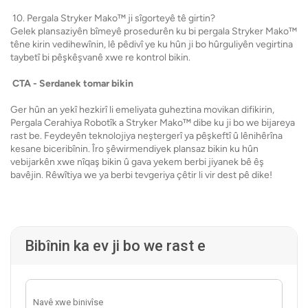
10. Pergala Stryker Mako™ ji sîgorteyê tê girtin?
Gelek plansaziyên bîmeyê prosedurên ku bi pergala Stryker Mako™
têne kirin vedihewînin, lê pêdivî ye ku hûn ji bo hûrguliyên vegirtina
taybetî bi pêşkêşvanê xwe re kontrol bikin.
CTA - Serdanek tomar bikin
Ger hûn an yekî hezkirî li emeliyata guheztina movikan difikirin,
Pergala Cerahiya Robotîk a Stryker Mako™ dibe ku ji bo we bijareya
rast be. Feydeyên teknolojiya neştergerî ya pêşkeftî û lênihêrîna
kesane biceribînin. Îro şêwirmendiyek plansaz bikin ku hûn
vebijarkên xwe nîqaş bikin û gava yekem berbi jiyanek bê êş
bavêjin. Rêwîtiya we ya berbi tevgeriya çêtir li vir dest pê dike!
Bibînin ka ev ji bo we rast e