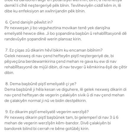
demkî li cîhê neştergeriyê pêk bînin. Tevliheviyên ciddî kêm in, lê
dibe ku enfeksiyon an xwînrijandin pêk bînin.
6. Çend danişîn pêwîst in?
Pir nexweşan ji bo veguheztina movikan tenê yek danişîna
emeliyatê hewce dike. Ji bo şopandina başbûn û rehabîlîtasyonê dê
randevûyên şopandinê werin plansaz kirin.
7. Ez çiqas zû dikarim hêvî bikim ku encaman bibînim?
Gelek nexweş di nav çend hefteyên piştî neştergeriyê de, bi
pêşveçûna berdewamkirina çend mehan re gava ku ew di nav
rehabîlîtasyonê de mijûl dibin, di nav tevger û kêmkirina êşê de çêtir
dibin.
8. Dema başbûnê piştî emeliyatê çi ye?
Dema başbûnê ji hêla kesan ve diguhere, lê gelek nexweş dikarin di
nav çend hefteyan de vegerin çalakiyên sivik û di nav çend mehan
de çalakiyên normal ji nû ve bidin destpêkirin.
9. Ez dikarim piştî emeliyatê vegerim werzîşê?
Pir nexweş dikarin piştî başbûnek tam, bi gelemperî di nav 3 û 6
mehan de vegerin werzîşên kêm-bandor. Divê çalakiyên bi
bandorek bilind bi cerrah re bêne gotûbêj kirin.