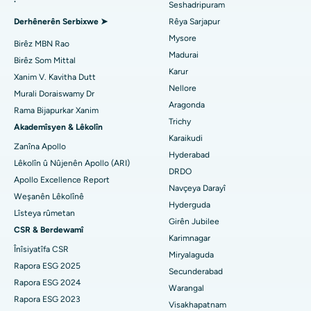
Seshadripuram
Bijîşkê Giştî Bibîne
Nexweşxaneya herî baş li Aragonda, Andhra Pradesh
Ablation endometrial
Derhênerên Serbixwe ➤
Rêya Sarjapur
Mysore
Nexweşxaneya herî baş li Bannerghatta Road, Bangalore
Embolîzasyona Artery Uterine
Birêz MBN Rao
Madurai
Birêz Som Mittal
Psîkolog Bibîne
Nexweşxaneya herî baş li Yekîneya-15, Bhubaneswar
Ovarian Cystectomy
Karur
Xanim V. Kavitha Dutt
Nellore
Murali Doraiswamy Dr
Nexweşxaneya herî baş li Seepat Road, Bilaspur
Emeliyata Penceşêrê Sîngê
Aragonda
Rama Bijapurkar Xanim
Cerrahê Giştî Bibîne
Trichy
Nexweşxaneya herî baş li Ellisbridge, Ahmedabad
Brachytherapy
Akademîsyen & Lêkolîn
Karaikudi
Zanîna Apollo
Nexweşxaneya herî baş li New Delhiyê
Kolonyoscopy
Hyderabad
Lêkolîn û Nûjenên Apollo (ARI)
DRDO
Nexweşxaneya herî baş li DRDO, Hyderabad
Apollo Excellence Report
Polypotomy
Navçeya Darayî
Weşanên Lêkolînê
Hyderguda
Nexweşxaneya herî baş li GS Road, Guwahati
Stîlasyona Mejî ya Kûr
Lîsteya rûmetan
Girên Jubilee
CSR & Berdewamî
Nexweşxaneya herî baş li Hyderguda, Hyderabad
Diyalîza Peritoneal
Karimnagar
Înîsiyatîfa CSR
Miryalaguda
Nexweşxaneya herî baş li Vijay Nagar, Indore
Biopsiya gurçikê
Rapora ESG 2025
Secunderabad
Rapora ESG 2024
Warangal
Nexweşxaneya herî baş li Suryaraopeta Main Road, Kakinada
Parathyroidectomy
Rapora ESG 2023
Visakhapatnam