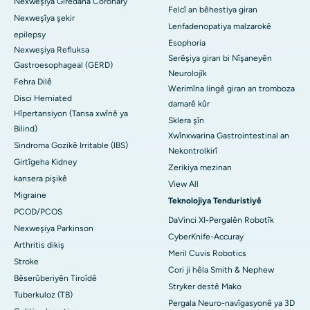
Nexweşiya Girêdana Coronary
Felcî an bêhestiya giran
Nexweşîya şekir
Lenfadenopatiya malzarokê
epilepsy
Esophoria
Nexweşiya Refluksa
Serêşiya giran bi Nîşaneyên
Gastroesophageal (GERD)
Neurolojîk
Fehra Dilê
Werimîna lingê giran an tromboza
Disci Herniated
damarê kûr
Hîpertansiyon (Tansa xwînê ya
Sklera şîn
Bilind)
Xwînxwarina Gastrointestinal an
Sindroma Gozikê Irritable (IBS)
Nekontrolkirî
Girtîgeha Kidney
Zerikiya mezinan
kansera pişikê
View All
Migraine
Teknolojiya Tenduristiyê
PCOD/PCOS
DaVinci XI-Pergalên Robotîk
Nexweşiya Parkinson
CyberKnife-Accuray
Arthritis dikiş
Meril Cuvis Robotics
Stroke
Cori ji hêla Smith & Nephew
Bêserûberiyên Tiroîdê
Stryker destê Mako
Tuberkuloz (TB)
Pergala Neuro-navîgasyonê ya 3D