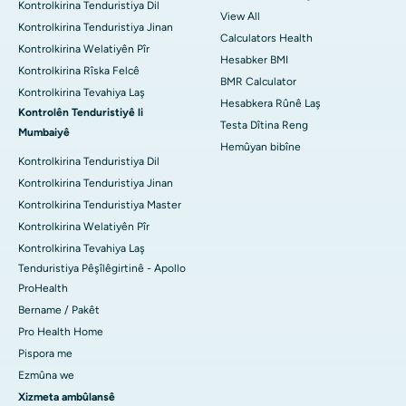
Kontrolkirina Tenduristiya Dil
View All
Kontrolkirina Tenduristiya Jinan
Calculators Health
Kontrolkirina Welatiyên Pîr
Hesabker BMI
Kontrolkirina Rîska Felcê
BMR Calculator
Kontrolkirina Tevahiya Laş
Hesabkera Rûnê Laş
Kontrolên Tenduristiyê li
Testa Dîtina Reng
Mumbaiyê
Hemûyan bibîne
Kontrolkirina Tenduristiya Dil
Kontrolkirina Tenduristiya Jinan
Kontrolkirina Tenduristiya Master
Kontrolkirina Welatiyên Pîr
Kontrolkirina Tevahiya Laş
Tenduristiya Pêşîlêgirtinê - Apollo
ProHealth
Bername / Pakêt
Pro Health Home
Pispora me
Ezmûna we
Xizmeta ambûlansê