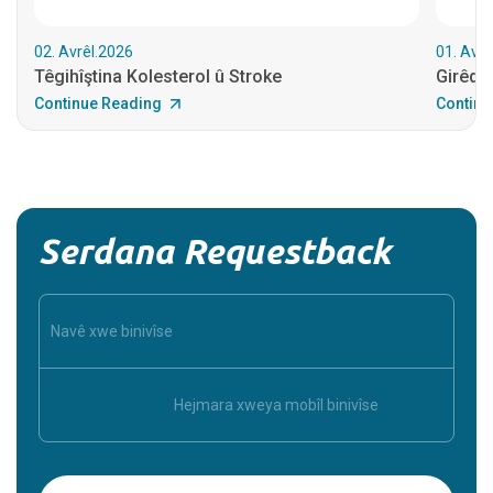
02. Avrêl.2026
01. Avrê
Têgihîştina Kolesterol û Stroke
Girêdan
Continue Reading
Continu
Serdana Requestback