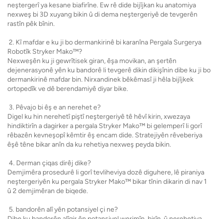
neştergerî ya kesane biafirîne. Ew rê dide bijîjkan ku anatomiya
nexweş bi 3D xuyang bikin û di dema neştergeriyê de tevgerên
rastîn pêk bînin.
2. Kî mafdar e ku ji bo dermankirinê bi karanîna Pergala Surgerya
Robotîk Stryker Mako™?
Nexweşên ku ji gewrîtisek giran, êşa movikan, an şertên
dejenerasyonê yên ku bandorê li tevgerê dikin dikişînin dibe ku ji bo
dermankirinê mafdar bin. Nirxandinek bêkêmasî ji hêla bijîjkek
ortopedîk ve dê berendamiyê diyar bike.
3. Pêvajo bi êş e an nerehet e?
Digel ku hin nerehetî piştî neştergeriyê tê hêvî kirin, xwezaya
hindiktirîn a dagirker a pergala Stryker Mako™ bi gelemperî li gorî
rêbazên kevneşopî kêmtir êş encam dide. Stratejiyên rêveberiya
êşê têne bikar anîn da ku rehetiya nexweş peyda bikin.
4. Derman çiqas dirêj dike?
Demjimêra prosedurê li gorî tevliheviya dozê diguhere, lê piraniya
neştergeriyên ku pergala Stryker Mako™ bikar tînin dikarin di nav 1
û 2 demjimêran de biqede.
5. bandorên alî yên potansiyel çi ne?
Dibe ku bandorên alîgir ên potansiyel werimîn, birîn, û nerehetiya