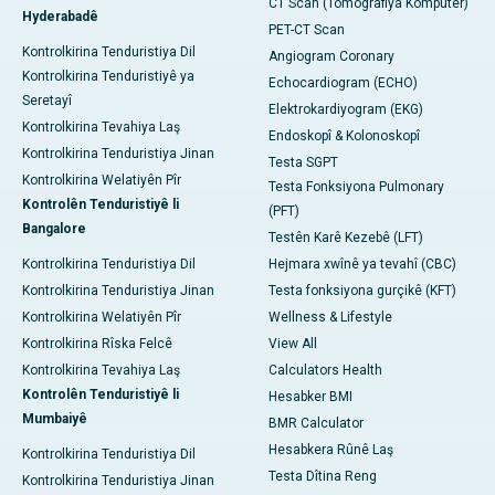
CT Scan (Tomografiya Komputer)
Hyderabadê
PET-CT Scan
Kontrolkirina Tenduristiya Dil
Angiogram Coronary
Kontrolkirina Tenduristiyê ya
Echocardiogram (ECHO)
Seretayî
Elektrokardiyogram (EKG)
Kontrolkirina Tevahiya Laş
Endoskopî & Kolonoskopî
Kontrolkirina Tenduristiya Jinan
Testa SGPT
Kontrolkirina Welatiyên Pîr
Testa Fonksiyona Pulmonary
Kontrolên Tenduristiyê li
(PFT)
Bangalore
Testên Karê Kezebê (LFT)
Kontrolkirina Tenduristiya Dil
Hejmara xwînê ya tevahî (CBC)
Kontrolkirina Tenduristiya Jinan
Testa fonksiyona gurçikê (KFT)
Kontrolkirina Welatiyên Pîr
Wellness & Lifestyle
Kontrolkirina Rîska Felcê
View All
Kontrolkirina Tevahiya Laş
Calculators Health
Kontrolên Tenduristiyê li
Hesabker BMI
Mumbaiyê
BMR Calculator
Hesabkera Rûnê Laş
Kontrolkirina Tenduristiya Dil
Testa Dîtina Reng
Kontrolkirina Tenduristiya Jinan