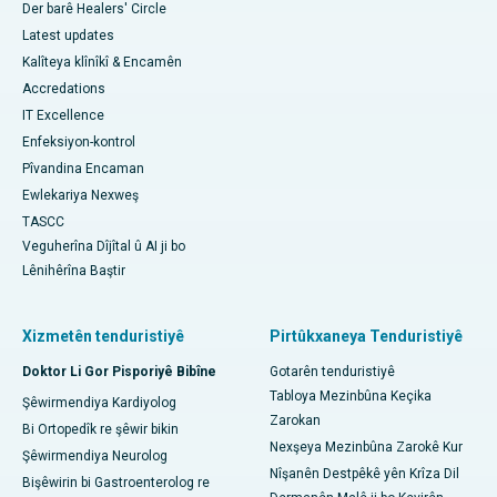
Der barê Healers' Circle
Latest updates
Kalîteya klînîkî & Encamên
Accredations
IT Excellence
Enfeksiyon-kontrol
Pîvandina Encaman
Ewlekariya Nexweş
TASCC
Veguherîna Dîjîtal û AI ji bo
Lênihêrîna Baştir
Xizmetên tenduristiyê
Pirtûkxaneya Tenduristiyê
Doktor Li Gor Pisporiyê Bibîne
Gotarên tenduristiyê
Tabloya Mezinbûna Keçika
Şêwirmendiya Kardiyolog
Zarokan
Bi Ortopedîk re şêwir bikin
Nexşeya Mezinbûna Zarokê Kur
Şêwirmendiya Neurolog
Nîşanên Destpêkê yên Krîza Dil
Bişêwirin bi Gastroenterolog re