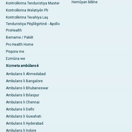
Hemûyan bibîne
Kontrolkirina Tenduristiya Master
Kontrolkirina Welatiyên Pîr
Kontrolkirina Tevahiya Laş
Tenduristiya Pêşîlêgirtinê - Apollo
ProHealth
Bername / Pakêt
Pro Health Home
Pispora me
Ezmûna we
Xizmeta ambûlansê
Ambulans li Ahmedabad
Ambulans li Bangalore
Ambulans li Bhubaneswar
Ambulans li Bilaspur
Ambulans li Chennai
Ambulans li Delhi
Ambulans li Guwahati
Ambulans li Hyderabad
Ambulans li Indore