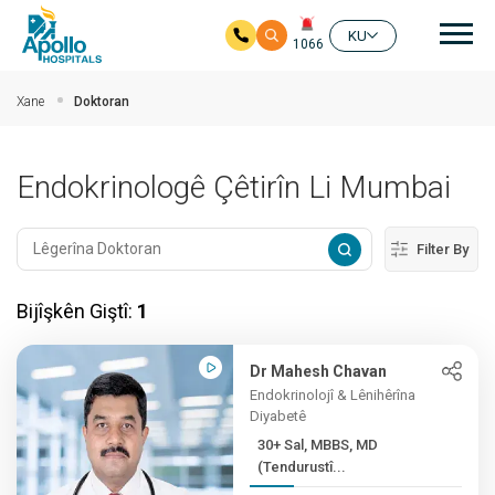
nav
KU
1066
Skip to main content
Xane
Doktoran
Endokrinologê Çêtirîn Li Mumbai
Filter By
Bijîşkên Giştî:
1
Dr Mahesh Chavan
Endokrinolojî & Lênihêrîna
Diyabetê
30+ Sal, MBBS, MD
(Tendurustî...