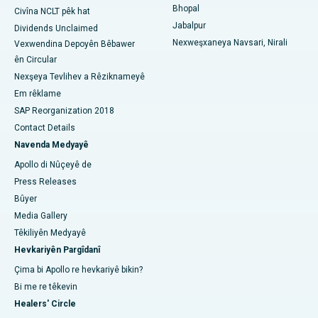
Bhopal
Civîna NCLT pêk hat
Jabalpur
Dividends Unclaimed
Nexweşxaneya Navsari, Nirali
Vexwendina Depoyên Bêbawer
ên Circular
Nexşeya Tevlihev a Rêziknameyê
Em rêklame
SAP Reorganization 2018
Contact Details
Navenda Medyayê
Apollo di Nûçeyê de
Press Releases
Bûyer
Media Gallery
Têkiliyên Medyayê
Hevkariyên Pargîdanî
Çima bi Apollo re hevkariyê bikin?
Bi me re têkevin
Healers' Circle