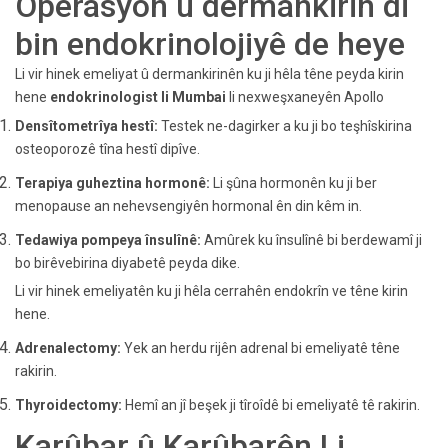
Operasyon û dermankirin di
bin endokrinolojiyê de heye
Li vir hinek emeliyat û dermankirinên ku ji hêla têne peyda kirin
hene
endokrinologist li Mumbai
li nexweşxaneyên Apollo
Densîtometrîya hestî:
Testek ne-dagirker a ku ji bo teşhîskirina
osteoporozê tîna hestî dipîve.
Terapiya guheztina hormonê:
Li şûna hormonên ku ji ber
menopause an nehevsengiyên hormonal ên din kêm in.
Tedawiya pompeya însulînê:
Amûrek ku însulînê bi berdewamî ji
bo birêvebirina diyabetê peyda dike.
Li vir hinek emeliyatên ku ji hêla cerrahên endokrîn ve têne kirin
hene.
Adrenalectomy:
Yek an herdu rijên adrenal bi emeliyatê têne
rakirin.
Thyroidectomy:
Hemî an jî beşek ji tîroîdê bi emeliyatê tê rakirin.
Karûbar û Karûbarên Li