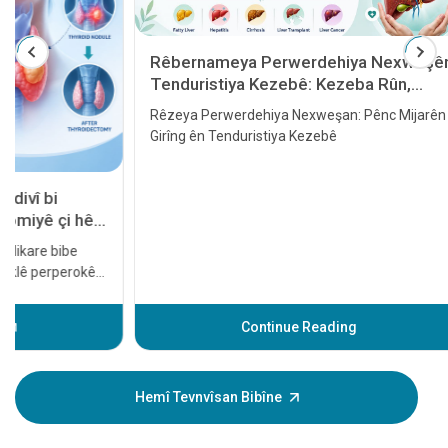
Rêbernameya Perwerdehiya Nexweşên
Tenduristiya Kezebê: Kezeba Rûn,
Hepatît, Sîroz, Veguheztina Kezebê û
Rêzeya Perwerdehiya Nexweşan: Pênc Mijarên
Penceşêra Kezebê
Girîng ên Tenduristiya Kezebê
11 Nîşa
Dil ku d
Krîza dil 
bi baldar
dermankir
ên dil an 
çêbibe, ew
Continue Reading
Fêmkirina
we re bibe
yekê girîn
Hemî Tevnvîsan Bibîne