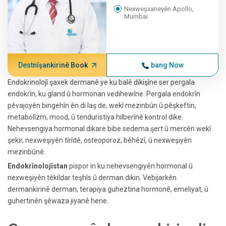
Nexweşxaneyên Apollo,
Mumbai
Destnîşankirinê Book
bang Now
Endokrinolojî şaxek dermanê ye ku balê dikişîne ser pergala
endokrîn, ku gland û hormonan vedihewîne. Pergala endokrîn
pêvajoyên bingehîn ên di laş de, wekî mezinbûn û pêşkeftin,
metabolîzm, mood, û tenduristiya hilberînê kontrol dike.
Nehevsengiya hormonal dikare bibe sedema şert û mercên wekî
şekir, nexweşiyên tîrîdê, osteoporoz, bêhêzî, û nexweşiyên
mezinbûnê.
Endokrînolojîstan
pispor in ku nehevsengiyên hormonal û
nexweşiyên têkildar teşhîs û derman dikin. Vebijarkên
dermankirinê derman, terapiya guheztina hormonê, emeliyat, û
guhertinên şêwaza jiyanê hene.