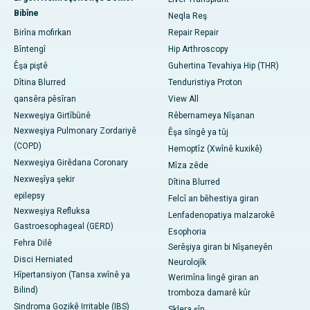
Bibîne
Neqla Reş
Birîna mofirkan
Repair Repair
Bîntengî
Hip Arthroscopy
Êşa piştê
Guhertina Tevahiya Hip (THR)
Dîtina Blurred
Tenduristiya Proton
qansêra pêsîran
View All
Nexweşiya Girtîbûnê
Rêbernameya Nîşanan
Nexweşiya Pulmonary Zordariyê
Êşa sîngê ya tûj
(COPD)
Hemoptîz (Xwînê kuxikê)
Nexweşiya Girêdana Coronary
Mîza zêde
Nexweşîya şekir
Dîtina Blurred
epilepsy
Felcî an bêhestiya giran
Nexweşiya Refluksa
Lenfadenopatiya malzarokê
Gastroesophageal (GERD)
Esophoria
Fehra Dilê
Serêşiya giran bi Nîşaneyên
Disci Herniated
Neurolojîk
Hîpertansiyon (Tansa xwînê ya
Werimîna lingê giran an
Bilind)
tromboza damarê kûr
Sindroma Gozikê Irritable (IBS)
Sklera şîn