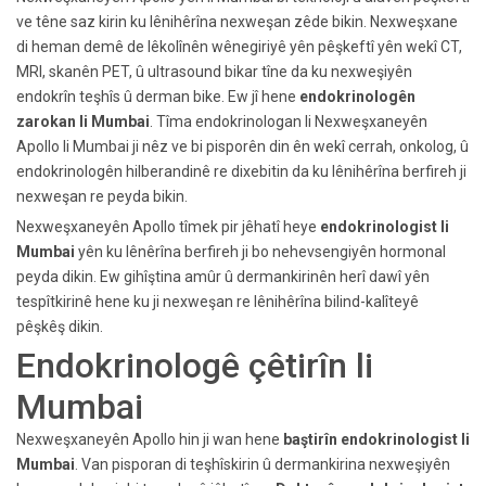
ve têne saz kirin ku lênihêrîna nexweşan zêde bikin. Nexweşxane
di heman demê de lêkolînên wênegiriyê yên pêşkeftî yên wekî CT,
MRI, skanên PET, û ultrasound bikar tîne da ku nexweşiyên
endokrîn teşhîs û derman bike. Ew jî hene
endokrinologên
zarokan li Mumbai
. Tîma endokrinologan
li Nexweşxaneyên
Apollo li Mumbai ji nêz ve bi pisporên din ên wekî cerrah, onkolog, û
endokrinologên hilberandinê re dixebitin da ku lênihêrîna berfireh ji
nexweşan re peyda bikin.
Nexweşxaneyên Apollo tîmek pir jêhatî heye
endokrinologist li
Mumbai
yên ku lênêrîna berfireh ji bo nehevsengiyên hormonal
peyda dikin. Ew gihîştina amûr û dermankirinên herî dawî yên
tespîtkirinê hene ku ji nexweşan re lênihêrîna bilind-kalîteyê
pêşkêş dikin.
Endokrinologê çêtirîn li
Mumbai
Nexweşxaneyên Apollo hin ji wan hene
baştirîn endokrinologist li
Mumbai
. Van pisporan di teşhîskirin û dermankirina nexweşiyên