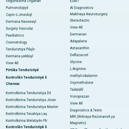
Veguheztina Organan
ESWT
Pulmonolojiyê
AI Diagnostics
Makîneya Neurosurgery
Zayin û Jineolojî
Stereotactic
Dermana Navxweyî
View All
Surgery Vascular
Dermanan
Paediatrics
Adapalene
Cosmetology
Astaxanthin
Tenduristiya Pêşîn
Deflazacort
Dermana yekbûyî
Glycine
View All
L-Arginine
Pirtûka Tenduristiyê
methylcobalamin
Kontrolên Tenduristiyê li
Oxymetholone
Chennai
Tadalafil
Kontrolkirina Tenduristiya Dil
Vonoprazan
Kontrolkirina Tenduristiya Jinan
View All
Kontrolkirina Tenduristiya Master
Diagnostics & Tests
Kontrolkirina Tevahiya Laş
MRI (Wêneya Rezonansê ya
Kontrolkirina Welatiyên Pîr
Magnetic)
Kontrolên Tenduristiyê li