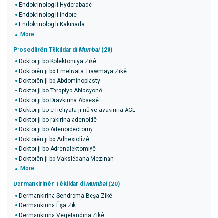
Endokrinolog li Hyderabadê
Endokrinolog li Indore
Endokrinolog li Kakinada
More
Prosedûrên Têkildar di
Mumbai
(20)
Doktor ji bo Kolektomiya Zikê
Doktorên ji bo Emeliyata Trawmaya Zikê
Doktorên ji bo Abdominoplasty
Doktor ji bo Terapiya Ablasyonê
Doktor ji bo Dravkirina Absesê
Doktor ji bo emeliyata ji nû ve avakirina ACL
Doktor ji bo rakirina adenoidê
Doktor ji bo Adenoidectomy
Doktorên ji bo Adhesiolîzê
Doktor ji bo Adrenalektomiyê
Doktorên ji bo Vakslêdana Mezinan
More
Dermankirinên Têkildar di
Mumbai
(20)
Dermankirina Sendroma Beşa Zikê
Dermankirina Êşa Zik
Dermankirina Veqetandina Zikê