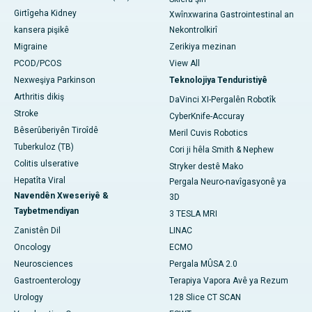
Girtîgeha Kidney
Xwînxwarina Gastrointestinal an
kansera pişikê
Nekontrolkirî
Migraine
Zerikiya mezinan
PCOD/PCOS
View All
Nexweşiya Parkinson
Teknolojiya Tenduristiyê
Arthritis dikiş
DaVinci XI-Pergalên Robotîk
Stroke
CyberKnife-Accuray
Bêserûberiyên Tiroîdê
Meril Cuvis Robotics
Tuberkuloz (TB)
Cori ji hêla Smith & Nephew
Colitis ulserative
Stryker destê Mako
Hepatîta Viral
Pergala Neuro-navîgasyonê ya
Navendên Xweseriyê &
3D
Taybetmendiyan
3 TESLA MRI
Zanistên Dil
LINAC
Oncology
ECMO
Neurosciences
Pergala MÛSA 2.0
Gastroenterology
Terapiya Vapora Avê ya Rezum
Urology
128 Slice CT SCAN