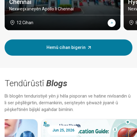
Chennai
Hy
Nexweşxaneyên Apollo li Chennai
Nexw
12 Cihan
Hemû cihan bigerin
Tendûrûstî
Blogs
Bi blogên tenduristiyê yên ji hêla pisporan ve hatine nivîsandin û
li ser pêşîlêgirtin, dermankirin, serişteyên şêwazê jiyanê û
pêşkeftinên bijîşkî agahdar bimînin.
Jun 25, 2026
Feb 18