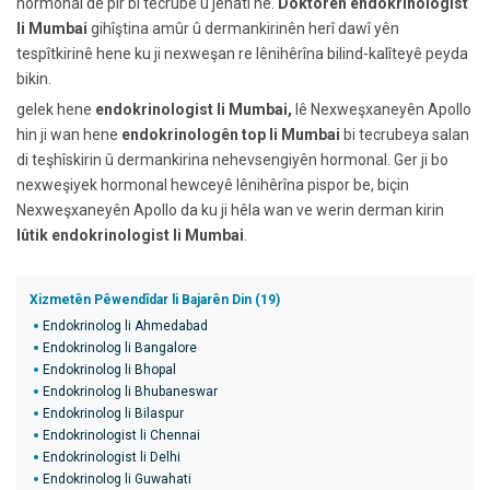
hormonal de pir bi tecrube û jêhatî ne.
Doktorên endokrinologist
li Mumbai
gihîştina amûr û dermankirinên herî dawî yên
tespîtkirinê hene ku ji nexweşan re lênihêrîna bilind-kalîteyê peyda
bikin.
gelek hene
endokrinologist li Mumbai,
lê Nexweşxaneyên Apollo
hin ji wan hene
endokrinologên top li Mumbai
bi tecrubeya salan
di teşhîskirin û dermankirina nehevsengiyên hormonal. Ger ji bo
nexweşiyek hormonal hewceyê lênihêrîna pispor be, biçin
Nexweşxaneyên Apollo da ku ji hêla wan ve werin derman kirin
lûtik
endokrinologist li Mumbai
.
Xizmetên Pêwendîdar li Bajarên Din (19)
Endokrinolog li Ahmedabad
Endokrinolog li Bangalore
Endokrinolog li Bhopal
Endokrinolog li Bhubaneswar
Endokrinolog li Bilaspur
Endokrinologist li Chennai
Endokrinologist li Delhi
Endokrinolog li Guwahati