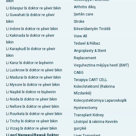
bikin
Arthritis dikiş
Li Bilaspur bi doktor re şêwir bikin
Şertên care
Li Guwahati bi doktor re şêwir
bikin
Stroke
Li Indore bi doktor re şêwir bikin
Bêserûberiyên Tiroîdê
Li Kakinada bi doktor re şêwir
View All
bikin
Tedawî & Rêbaz
Li Karaykudî bi doktor re şêwir
Angioplasty & Stent
bikin
Replacement
Li Karur bi doktor re bişêwirin
Veguheztina mêjûya hestî (BMT)
Li Lucknow bi doktor re şêwir bikin
CABG
Li Madurai bi doktor re şêwir bikin
Terapiya CART CELL
Li Mysore bi doktor re şêwir bikin
Kolecîstektomî (Rakirina
Li Naşikê bi doktor re bişêwirin
Mîzdankê)
Li Noida bi doktor re şêwir bikin
Kolecystektomiya Laparoskopîk
Li Nellore bi doktor re şêwir bikin
Hysterectomy
Li Rourkela bi doktor re şêwir bikin
Transplant Kidney
Li Trichy bi doktor re şêwir bikin
Litotripsî & rakirina Kevirên
Li Vizag bi doktor re şêwir bikin
gurçikê
Li gorî Nexweşî/Rewşê Doktor
Liver Transplant