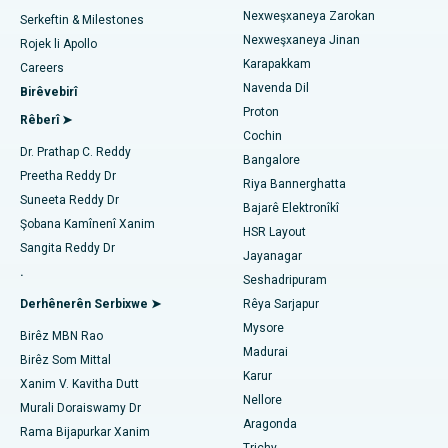
Nexweşxaneya herî baş li Kotturpuram, Chennai
Nexweşxaneya Zarokan
Angiogram Coronary
Serkeftin & Milestones
Nexweşxaneya Jinan
Rojek li Apollo
Nexweşxaneya çêtirîn li Kovai Road, Karur
Veguheztina Valveya Aortê ya Transkateterê
Karapakkam
Urolog bibîne
Careers
Navenda Dil
Birêvebirî
Nexweşxaneya herî baş li Karapakkam, Chennai
Çakkirina Vana MitraClip
Proton
Rêberî ➤
Nexweşxaneya herî baş li Arilova, Vizag
Cochin
Neştergeriya Dilê Kêm Invasive
Diyabetolog bibîne
Dr. Prathap C. Reddy
Bangalore
Nexweşxaneya herî baş li Kanpur Road, Lucknow
Preetha Reddy Dr
Ablation kateter
Riya Bannerghatta
Suneeta Reddy Dr
Bajarê Elektronîkî
Nexweşxaneya herî baş li Sektora-26, Noida
Jinekolog Bibîne
Surgery Veavakirina ACL
Şobana Kamînenî Xanim
HSR Layout
Sangita Reddy Dr
Nexweşxaneya herî baş li Gandhinagar, Ahmedabad
Jayanagar
Veguhestina erikê Berepaş
.
Seshadripuram
Bijîşkê Giştî Bibîne
Nexweşxaneya herî baş li Aragonda, Andhra Pradesh
Ablation endometrial
Derhênerên Serbixwe ➤
Rêya Sarjapur
Mysore
Nexweşxaneya herî baş li Bannerghatta Road, Bangalore
Birêz MBN Rao
Embolîzasyona Artery Uterine
Madurai
Birêz Som Mittal
Psîkolog Bibîne
Nexweşxaneya herî baş li Yekîneya-15, Bhubaneswar
Karur
Ovarian Cystectomy
Xanim V. Kavitha Dutt
Nellore
Murali Doraiswamy Dr
Nexweşxaneya herî baş li Seepat Road, Bilaspur
Emeliyata Penceşêrê Sîngê
Aragonda
Rama Bijapurkar Xanim
Cerrahê Giştî Bibîne
Trichy