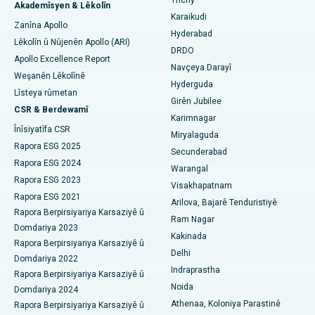
Nexweşxaneya herî baş li Ellisbridge, Ahmedabad
Akademîsyen & Lêkolîn
Brachytherapy
Karaikudi
Zanîna Apollo
Nexweşxaneya herî baş li New Delhiyê
Hyderabad
Kolonyoscopy
Lêkolîn û Nûjenên Apollo (ARI)
DRDO
Apollo Excellence Report
Nexweşxaneya herî baş li DRDO, Hyderabad
Polypotomy
Navçeya Darayî
Weşanên Lêkolînê
Hyderguda
Nexweşxaneya herî baş li GS Road, Guwahati
Stîlasyona Mejî ya Kûr
Lîsteya rûmetan
Girên Jubilee
CSR & Berdewamî
Nexweşxaneya herî baş li Hyderguda, Hyderabad
Karimnagar
Diyalîza Peritoneal
Înîsiyatîfa CSR
Miryalaguda
Nexweşxaneya herî baş li Vijay Nagar, Indore
Rapora ESG 2025
Biopsiya gurçikê
Secunderabad
Rapora ESG 2024
Warangal
Nexweşxaneya herî baş li Suryaraopeta Main Road, Kakinada
Parathyroidectomy
Rapora ESG 2023
Visakhapatnam
Rapora ESG 2021
Nexweşxaneya herî baş li Rêya Circular a Canal, Kolkata
Arilova, Bajarê Tenduristiyê
Surgery Cytoreductive
Rapora Berpirsiyariya Karsaziyê û
Ram Nagar
Domdariya 2023
Nexweşxaneya herî baş li CBD Belapur, Navi Mumbai
Guhertina Tevahî ya Çokê ya Seramîk
Kakinada
Rapora Berpirsiyariya Karsaziyê û
Delhi
Nexweşxaneya herî baş li Panchavati, Nashik
Domdariya 2022
ERCP
Indraprastha
Rapora Berpirsiyariya Karsaziyê û
Nexweşxaneya herî baş li secunderabad, Hyderabad
Noida
Domdariya 2024
Athenaa, Koloniya Parastinê
Rapora Berpirsiyariya Karsaziyê û
Nexweşxaneya çêtirîn li Seshadripuram, Bangalore