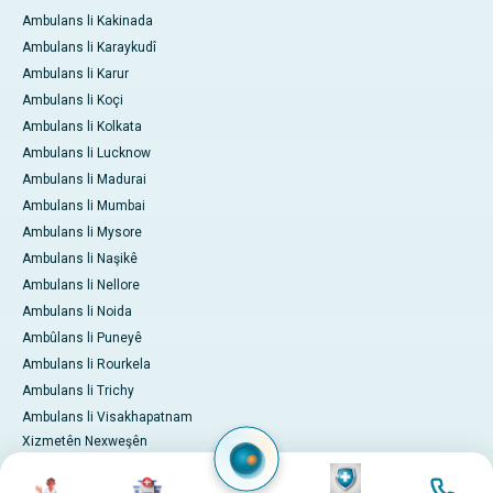
Ambulans li Kakinada
Ambulans li Karaykudî
Ambulans li Karur
Ambulans li Koçi
Ambulans li Kolkata
Ambulans li Lucknow
Ambulans li Madurai
Ambulans li Mumbai
Ambulans li Mysore
Ambulans li Naşikê
Ambulans li Nellore
Ambulans li Noida
Ambûlans li Puneyê
Ambulans li Rourkela
Ambulans li Trichy
Ambulans li Visakhapatnam
Xizmetên Nexweşên
Navneteweyî
Wêne
Wêne
Wêne
Wêne
Serhêl Bikin