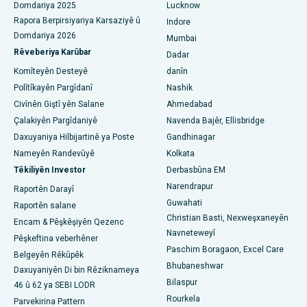
Domdariya 2025
Lucknow
Rapora Berpirsiyariya Karsaziyê û
Indore
Nexweşxaneya herî baş li Waltair Main Road, Visakhapatnam
Domdariya 2026
Mumbai
Rêveberiya Karûbar
Nexweşxaneya çêtirîn li Subhash Nagar Road, Karimnagar
Dadar
Komîteyên Desteyê
danîn
Nexweşxaneya çêtirîn li Managari, Karaikudi
Polîtîkayên Pargîdanî
Nashik
Civînên Giştî yên Salane
Ahmedabad
Nexweşxaneya herî baş li Arepally, Warangal
Çalakiyên Pargîdaniyê
Navenda Bajêr, Ellisbridge
Nexweşxaneya herî baş li Arera Colony, Bhopal
Daxuyaniya Hilbijartinê ya Poste
Gandhinagar
Nameyên Randevûyê
Kolkata
Nexweşxaneya çêtirîn li Jayanagar, Bangalore
Têkiliyên Investor
Derbasbûna EM
Narendrapur
Raportên Darayî
Nexweşxaneya herî baş li KK Nagar, Madurai
Guwahati
Raportên salane
Nexweşxaneya çêtirîn li Ramji Nagar, Nellore
Christian Basti, Nexweşxaneyên
Encam & Pêşkêşiyên Qezenc
Navneteweyî
Pêşkeftina veberhêner
Nexweşxaneya çêtirîn li Sektora-19, Rourkela
Paschim Boragaon, Excel Care
Belgeyên Rêkûpêk
Bhubaneshwar
Daxuyaniyên Di bin Rêziknameya
Nexweşxaneya herî baş li Swargate, Pune
Bilaspur
46 û 62 ya SEBI LODR
Rourkela
Nexweşxaneya Penceşêrê ya Jinan a Herî Baş li Başûrê Delhiyê
Parvekirina Pattern