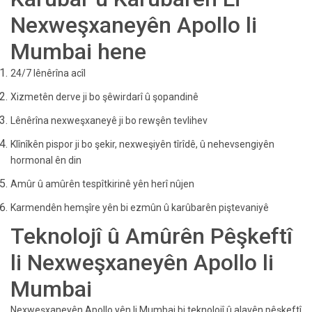
Nexweşxaneyên Apollo li
Mumbai hene
24/7 lênêrîna acîl
Xizmetên derve ji bo şêwirdarî û şopandinê
Lênêrîna nexweşxaneyê ji bo rewşên tevlihev
Klînîkên pispor ji bo şekir, nexweşiyên tîrîdê, û nehevsengiyên
hormonal ên din
Amûr û amûrên tespîtkirinê yên herî nûjen
Karmendên hemşîre yên bi ezmûn û karûbarên piştevaniyê
Teknolojî û Amûrên Pêşkeftî
li Nexweşxaneyên Apollo li
Mumbai
Nexweşxaneyên Apollo yên li Mumbai bi teknolojî û alavên pêşkeftî