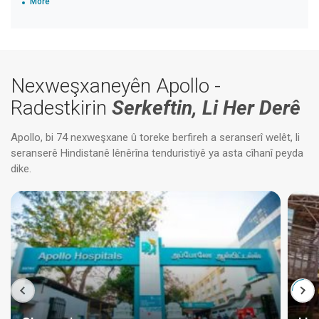
More
Nexweşxaneyên Apollo -
Radestkirin
Serkeftin, Li Her Derê
Apollo, bi 74 nexweşxane û toreke berfireh a seranserî welêt, li
seranserê Hindistanê lênêrîna tenduristiyê ya asta cîhanî peyda
dike.