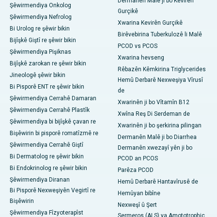
Dermanên Malê ji bo Kevirên
Şêwirmendiya Onkolog
Gurçikê
Şêwirmendiya Nefrolog
Xwarina Kevirên Gurçikê
Bi Urolog re şêwir bikin
Birêvebirina Tuberkulozê li Malê
Bijîşkê Giştî re şêwir bikin
PCOD vs PCOS
Şêwirmendiya Pişiknas
Xwarina hevseng
Bijîşkê zarokan re şêwir bikin
Rêbazên Kêmkirina Triglycerides
Jineologê şêwir bikin
Hemû Derbarê Nexweşiya Vîrusî
Bi Pisporê ENT re şêwir bikin
de
Şêwirmendiya Cerrahê Damaran
Xwarinên ji bo Vîtamîn B12
Şêwirmendiya Cerrahê Plastîk
Xwîna Reş Di Serdeman de
Şêwirmendiya bi bijîşkê çavan re
Xwarinên ji bo şerkirina pilingan
Bişêwirin bi pisporê romatîzmê re
Dermanên Malê ji bo Diarrhea
Şêwirmendiya Cerrahê Giştî
Dermanên xwezayî yên ji bo
Bi Dermatolog re şêwir bikin
PCOD an PCOS
Bi Endokrinolog re şêwir bikin
Parêza PCOD
Şêwirmendiya Diranan
Hemû Derbarê Hantavîrusê de
Bi Pisporê Nexweşiyên Vegirtî re
Hemûyan bibîne
Bişêwirin
Nexweşî û Şert
Şêwirmendiya Fîzyoterapîst
Sermeros (ALS) ya Amototrophic