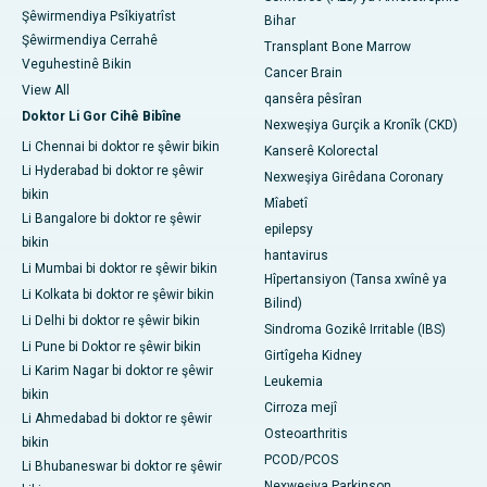
Şêwirmendiya Psîkiyatrîst
Bihar
Şêwirmendiya Cerrahê
Transplant Bone Marrow
Veguhestinê Bikin
Cancer Brain
View All
qansêra pêsîran
Doktor Li Gor Cihê Bibîne
Nexweşiya Gurçik a Kronîk (CKD)
Li Chennai bi doktor re şêwir bikin
Kanserê Kolorectal
Li Hyderabad bi doktor re şêwir
Nexweşiya Girêdana Coronary
bikin
Mîabetî
Li Bangalore bi doktor re şêwir
epilepsy
bikin
hantavirus
Li Mumbai bi doktor re şêwir bikin
Hîpertansiyon (Tansa xwînê ya
Li Kolkata bi doktor re şêwir bikin
Bilind)
Li Delhi bi doktor re şêwir bikin
Sindroma Gozikê Irritable (IBS)
Li Pune bi Doktor re şêwir bikin
Girtîgeha Kidney
Li Karim Nagar bi doktor re şêwir
Leukemia
bikin
Cirroza mejî
Li Ahmedabad bi doktor re şêwir
Osteoarthritis
bikin
PCOD/PCOS
Li Bhubaneswar bi doktor re şêwir
Nexweşiya Parkinson