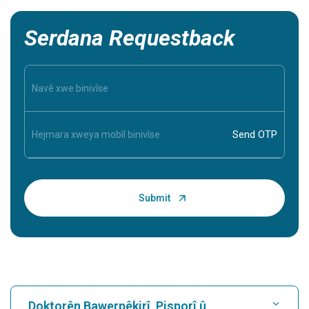
Serdana Requestback
Doktorên Bawerpêkirî, Pisporî û