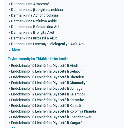
Dermankirina Abscessê
Dermankirina ji bo girtina nebûna
Dermankirina Achondroplasia
Dermankirina Refluksa Asîdê
Dermankirina Birîndarbûna Acl
Dermankirina Bronşîta Akût
Dermankirina Krîza Dil a Akût
Dermankirina Losemiya Mîelogenî ya Akût Aml
More
Taybetmendiyên Têkildar li Herêmên
Endokrinolojî û Lênihêrîna Diyabetê li Airoli
Endokrinolojî û Lênihêrîna Diyabetê li Belapur
Endokrinolojî û Lênihêrîna Diyabetê li Chembur
Endokrinolojî û Lênihêrîna Diyabetê li Ghansoliyê
Endokrinolojî û Lênihêrîna Diyabetê li Juinagar
Endokrinolojî & Lênihêrîna Diyabetê li Kalamboli
Endokrinolojî û Lênihêrîna Diyabetê li Kamothe
Endokrinolojî û Lênihêrîna Diyabetê li Karjatê
Endokrinolojî û Lênihêrîna Diyabetê li Koloniya Khanda
Endokrinolojî û Lênihêrîna Diyabetê li Khandeshwar
Endokrinolojî û Lênihêrîna Diyabetê li Xargarê