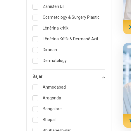
Zanistên Dil
Cosmetology & Surgery Plastic
D
Lênêrîna krîtîk
Lênêrîna Krîtîk & Dermanê Acil
Diranan
Dermatology
Pisporê Diyetisyen û Xwarinê
Bajar
Dermana acîl
Ahmedabad
Endokrinolojî & Lênihêrîna
Diyabetê
Aragonda
ENT
Bangalore
Pisporê Pizîşkiya Malbatê
Bhopal
D
Gastroenterolojî & Hepatolojî
Bhubaneshwar