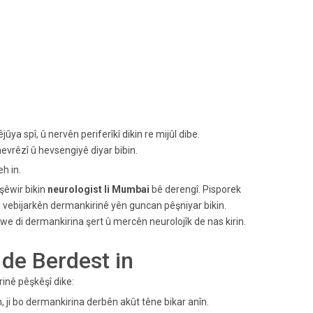
ya spî, û nervên periferîkî dikin re mijûl dibe.
hevrêzî û hevsengiyê diyar bibin.
h in.
şêwir bikin
neurologist li Mumbai
bê derengî. Pisporek
 û vebijarkên dermankirinê yên guncan pêşniyar bikin.
xwe di dermankirina şert û mercên neurolojîk de nas kirin.
 de Berdest in
inê pêşkêşî dike:
ji bo dermankirina derbên akût têne bikar anîn.