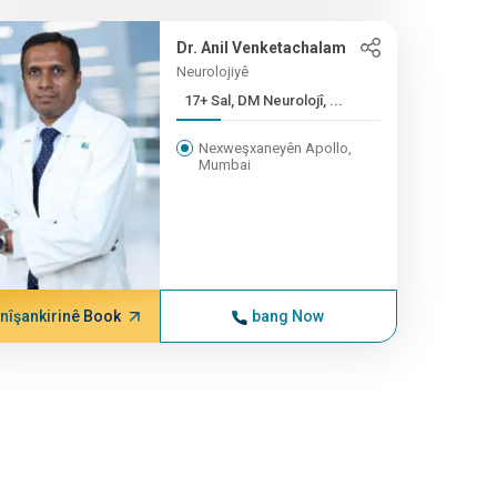
Dr. Anil Venketachalam
Neurolojiyê
17+ Sal, DM Neurolojî, ...
Nexweşxaneyên Apollo,
Mumbai
nîşankirinê Book
bang Now