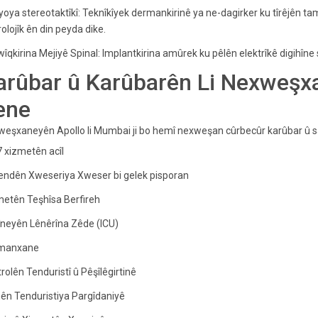
oya stereotaktîkî: Teknîkîyek dermankirinê ya ne-dagirker ku tîrêjên ta
olojîk ên din peyda dike.
îqkirina Mejiyê Spinal: Implantkirina amûrek ku pêlên elektrîkê digihîne s
arûbar û Karûbarên Li Nexweşx
ene
eşxaneyên Apollo li Mumbai ji bo hemî nexweşan cûrbecûr karûbar û saz
 xizmetên acîl
endên Xweseriya Xweser bi gelek pisporan
etên Teşhîsa Berfireh
neyên Lênêrîna Zêde (ICU)
manxane
rolên Tenduristî û Pêşîlêgirtinê
ên Tenduristiya Pargîdaniyê