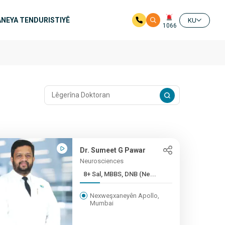
NEYA TENDURISTIYÊ
KU
1066
Dr. Sumeet G Pawar
Neurosciences
8+ Sal, MBBS, DNB (Ne...
Nexweşxaneyên Apollo,
Mumbai