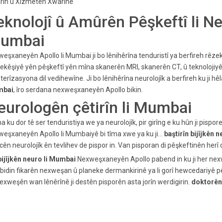
rin û Xizmetên Xwarinê
eknolojî û Amûrên Pêşkeftî li N
umbai
eşxaneyên Apollo li Mumbai ji bo lênihêrîna tenduristî ya berfireh rêzek
kêşiyê yên pêşkeftî yên mîna skanerên MRI, skanerên CT, û teknolojiyên 
terîzasyona dil vedihewîne. Ji bo lênihêrîna neurolojîk a berfireh ku ji hêla
bai
, îro serdana nexweşxaneyên Apollo bikin.
eurologên çêtirîn li Mumbai
 ku dor tê ser tenduristiya we ya neurolojîk, pir girîng e ku hûn ji pispor
eşxaneyên Apollo li Mumbaiyê bi tîma xwe ya ku ji...
baştirîn bijîjkên 
ên neurolojîk ên tevlihev de pispor in. Van pisporan di pêşkeftinên herî 
bijîjkên neuro li Mumbai
Nexweşxaneyên Apollo pabend in ku ji her nexw
bidin fikarên nexweşan û planeke dermankirinê ya li gorî hewcedariyê p
exweşên wan lênêrînê ji destên pisporên asta jorîn werdigirin.
doktorên 