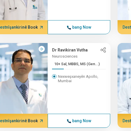
estnîşankirinê Book
bang Now
Dest
Dr Ravikiran Vutha
Neurosciences
10+ Sal, MBBS, MS (Gen...)
Nexweşxaneyên Apollo,
Mumbai
estnîşankirinê Book
bang Now
Dest