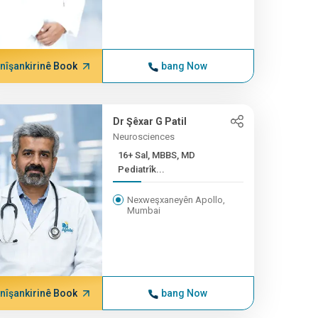
nîşankirinê Book
bang Now
Dr Şêxar G Patil
Neurosciences
16+ Sal, MBBS, MD
Pediatrîk...
Nexweşxaneyên Apollo,
Mumbai
nîşankirinê Book
bang Now