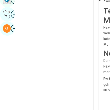
Xwa
sindhi
T
Wêne
Raya Pisporê Bistînin
spanî
M
swahili
Wêne
Nexw
Gerr
tamil
wêne
kate
Telugu
Mum
N
Tulu
Urdu
Dema
Nexw
merc
Ew
guh 
ku n