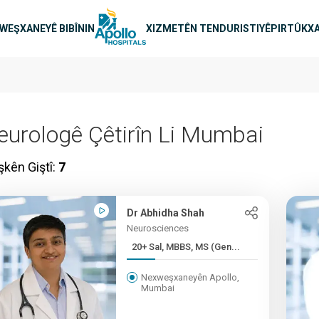
n main
WEŞXANEYÊ BIBÎNIN
XIZMETÊN TENDURISTIYÊ
PIRTÛKXA
eurologê Çêtirîn Li Mumbai
îşkên Giştî:
7
Dr Abhidha Shah
Neurosciences
20+ Sal, MBBS, MS (Gen...
Nexweşxaneyên Apollo,
Mumbai