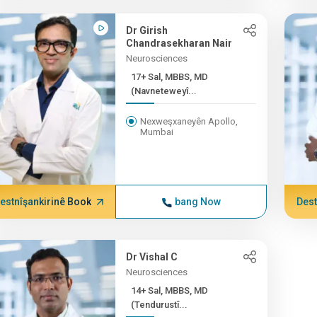
Dr Girish
Chandrasekharan Nair
Neurosciences
17+ Sal, MBBS, MD
(Navneteweyî...
Nexweşxaneyên Apollo,
Mumbai
estnîşankirinê Book
bang Now
Dest
Dr Vishal C
Neurosciences
14+ Sal, MBBS, MD
(Tendurustî...