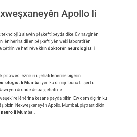
exweşxaneyên Apollo li
 teknolojî û alavên pêşkeftî peyda dike. Ev navgînên
lênihêrîna dil ên pêşkeftî yên wekî laboratîfên
 çêtirîn ve hatî rêve kirin
doktorên neurologist li
ek pir xwedî ezmûn û jêhatî lênêrînê bigerin.
neurologist li Mumbai
yên ku di mijûlbûna bi şert û
dawî yên di qadê de baş jêhatî ne.
eşekî re lênêrîna kesane peyda bikin. Ew dem digirin ku
êş bixin. Nexweşxaneyên Apollo, Mumbai, piştrast dikin
neuro li Mumbai.