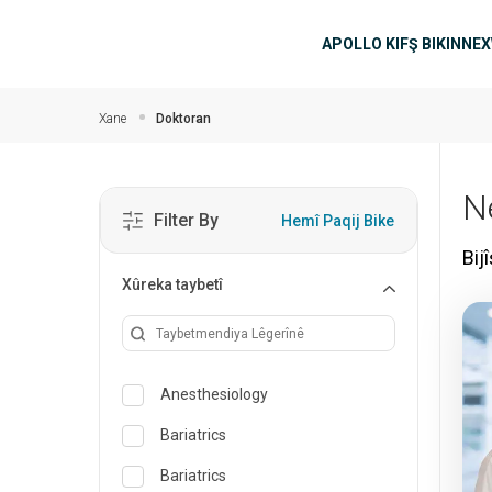
Skip to main content
navîgasyo
APOLLO KIFŞ BIKIN
NEX
Xane
Doktoran
N
Filter By
Hemî Paqij Bike
Bij
Xûreka taybetî
Anesthesiology
Bariatrics
Bariatrics