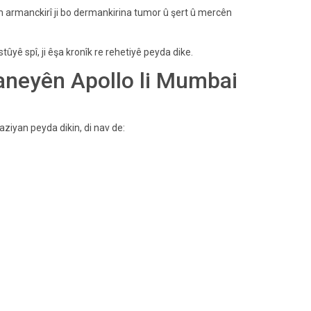
m armanckirî ji bo dermankirina tumor û şert û mercên
tûyê spî, ji êşa kronîk re rehetiyê peyda dike.
aneyên Apollo li Mumbai
iyan peyda dikin, di nav de: