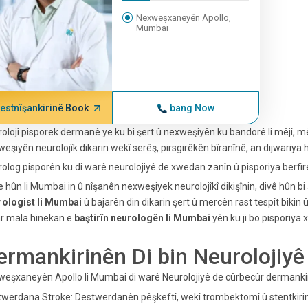
Nexweşxaneyên Apollo,
Mumbai
estnîşankirinê Book
bang Now
olojî pisporek dermanê ye ku bi şert û nexweşiyên ku bandorê li mêjî, mêjû
eşiyên neurolojîk dikarin wekî serêş, pirsgirêkên bîranînê, an dijwariya 
olog pisporên ku di warê neurolojiyê de xwedan zanîn û pisporiya berfire
 hûn li Mumbai in û nîşanên nexweşiyek neurolojîkî dikişînin, divê hûn bi 
rologist li Mumbai
û bajarên din dikarin şert û mercên rast tespît bikin
r mala hinekan e
baştirîn neurologên li Mumbai
yên ku ji bo pisporiya 
ermankirinên Di bin Neurolojiyê
eşxaneyên Apollo li Mumbai di warê Neurolojiyê de cûrbecûr dermankir
werdana Stroke: Destwerdanên pêşkeftî, wekî trombektomî û stentkirin, 