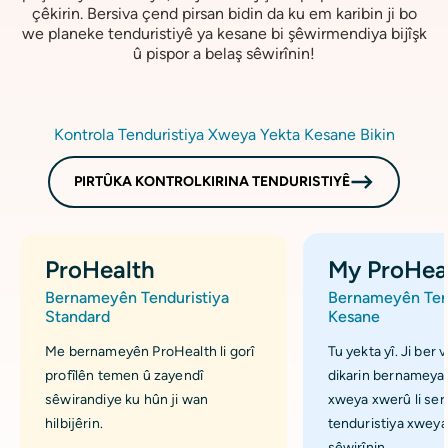
çêkirin. Bersiva çend pirsan bidin da ku em karibin ji bo
we planeke tenduristiyê ya kesane bi şêwirmendiya bijîşk
û pispor a belaş sêwirînin!
Kontrola Tenduristiya Xweya Yekta Kesane Bikin
PIRTÛKA KONTROLKIRINA TENDURISTIYÊ
ProHealth
My ProHea
Bernameyên Tenduristiya
Bernameyên Tend
Standard
Kesane
Me bernameyên ProHealth li gorî
Tu yekta yî. Ji ber 
profîlên temen û zayendî
dikarin bernameya
sêwirandiye ku hûn ji wan
xweya xwerû li ser 
hilbijêrin.
tenduristiya xweya
sêwirînin.