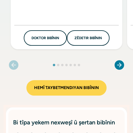
DOKTOR BIBÎNIN
ZÊDETIR BIBÎNIN
HEMÎ TAYBETMENDIYAN BIBÎNIN
Bi tîpa yekem nexweşî û şertan bibînin