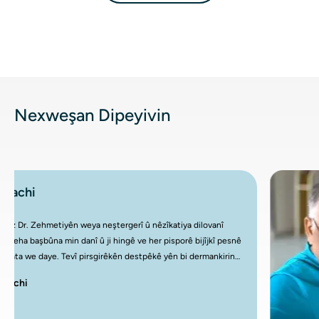
Nexweşan Dipeyivin
Shachi
Birêz Dr. Zehmetiyên weya neştergerî û nêzîkatiya dilovanî
bingeha başbûna min danî û ji hingê ve her pisporê bijîjkî pesnê
xebata we daye. Tevî pirsgirêkên destpêkê yên bi dermankirina
min re, ez kêfxweş im ku ez parve dikim ku min kemoterapî
Shachi
qedandiye û di demek nêzîk de dê dest bi radyasyonê û
terapiya hormonê bikim. Pisporiya we di vê rêwîtiyê de
çavkaniyek domdar a hêzê ye.