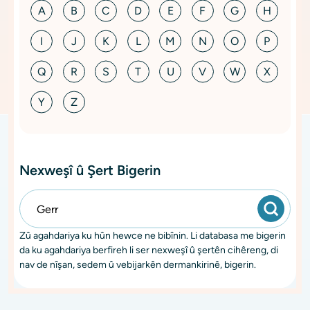
A
B
C
D
E
F
G
H
I
J
K
L
M
N
O
P
Q
R
S
T
U
V
W
X
Y
Z
Nexweşî û Şert Bigerin
Zû agahdariya ku hûn hewce ne bibînin. Li databasa me bigerin
da ku agahdariya berfireh li ser nexweşî û şertên cihêreng, di
nav de nîşan, sedem û vebijarkên dermankirinê, bigerin.