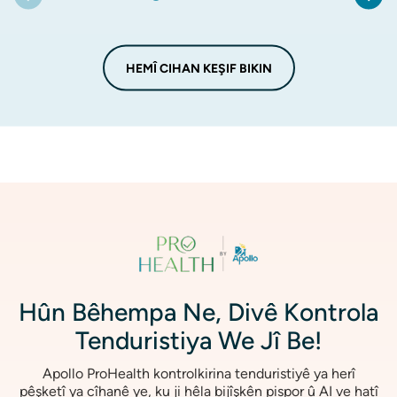
HEMÎ CIHAN KEŞIF BIKIN
Wêne
Hûn Bêhempa Ne, Divê Kontrola
Tenduristiya We Jî Be!
Apollo ProHealth kontrolkirina tenduristiyê ya herî
pêşketî ya cîhanê ye, ku ji hêla bijîşkên pispor û AI ve hatî