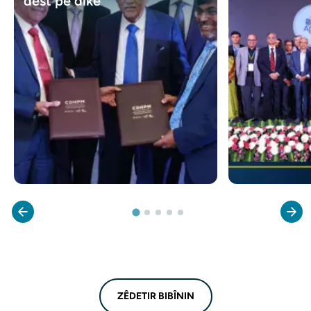
dest pê dike
ZÊDETIR BIBÎNIN