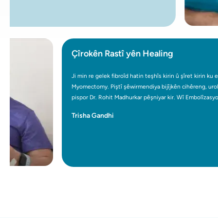
Çîrokên Rastî yên Healing
Ji min re gelek fibroîd hatin teşhîs kirin û şîret kirin ku ez 
Myomectomy. Piştî şêwirmendiya bijîjkên cihêreng, urolog
pispor Dr. Rohit Madhurkar pêşniyar kir. Wî Embolîzasyona
Uterine Fibroid (UFE), pêvajoyek ne-cerahî pêşniyar kir. Dr. 
Trisha Gandhi
UFE, min karîbû roja din bimeşim û bixebitim, ku bi
Myomectomy re ne gengaz bû. Diya min jî sê meh berê UF
û niha saxlem û bextewar e. UFE bi rastî ji bo me biryarek
guheztina jiyanê ye, ku ji emeliyatê re alternatîfek hindiktir
dagîrker pêşkêşî dike.