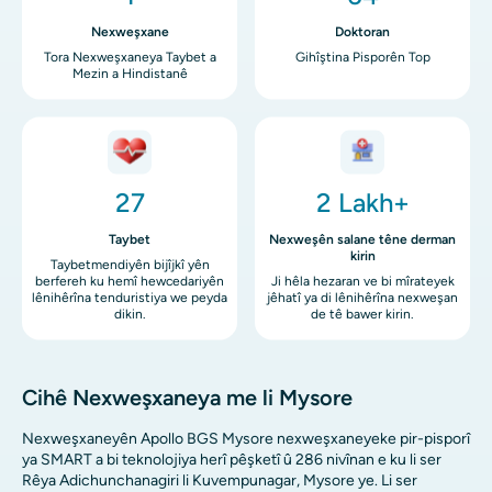
Nexweşxane
Doktoran
Tora Nexweşxaneya Taybet a
Gihîştina Pisporên Top
Mezin a Hindistanê
Wêne
Wêne
27
2 Lakh+
Taybet
Nexweşên salane têne derman
kirin
Taybetmendiyên bijîjkî yên
berfereh ku hemî hewcedariyên
Ji hêla hezaran ve bi mîrateyek
lênihêrîna tenduristiya we peyda
jêhatî ya di lênihêrîna nexweşan
dikin.
de tê bawer kirin.
Cihê Nexweşxaneya me li Mysore
Nexweşxaneyên Apollo BGS Mysore nexweşxaneyeke pir-pisporî
ya SMART a bi teknolojiya herî pêşketî û 286 nivînan e ku li ser
Rêya Adichunchanagiri li Kuvempunagar, Mysore ye. Li ser