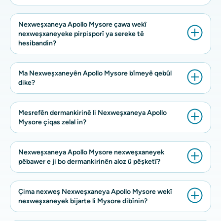
Nexweşxaneya Apollo Mysore çawa wekî
nexweşxaneyeke pirpisporî ya sereke tê
hesibandin?
Ma Nexweşxaneyên Apollo Mysore bîmeyê qebûl
dike?
Mesrefên dermankirinê li Nexweşxaneya Apollo
Mysore çiqas zelal in?
Nexweşxaneya Apollo Mysore nexweşxaneyek
pêbawer e ji bo dermankirinên aloz û pêşketî?
Çima nexweş Nexweşxaneya Apollo Mysore wekî
nexweşxaneyek bijarte li Mysore dibînin?