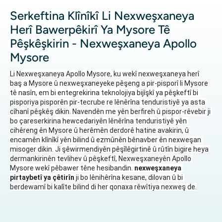
Serkeftina Klînîkî Li Nexweşxaneya
Herî Bawerpêkirî Ya Mysore Tê
Pêşkêşkirin - Nexweşxaneya Apollo
Mysore
Li Nexweşxaneya Apollo Mysore, ku wekî nexweşxaneya herî 
baş a Mysore û nexweşxaneyeke pêşeng a pir-pisporî li Mysore 
tê nasîn, em bi entegrekirina teknolojiya bijîşkî ya pêşkeftî bi 
pisporiya pisporên pir-tecrube re lênêrîna tenduristiyê ya asta 
cîhanî pêşkêş dikin. Navendên me yên berfireh û pispor-rêvebir ji 
bo çareserkirina hewcedariyên lênêrîna tenduristiyê yên 
cihêreng ên Mysore û herêmên derdorê hatine avakirin, û 
encamên klînîkî yên bilind û ezmûnên bênavber ên nexweşan 
misoger dikin. Ji şêwirmendiyên pêşîlêgirtinê û rûtîn bigire heya 
dermankirinên tevlihev û pêşkeftî, Nexweşxaneyên Apollo 
Mysore wekî pêbawer têne hesibandin. 
nexweşxaneya 
pirtaybetî ya çêtirîn 
ji bo lênihêrîna kesane, dilovan û bi 
berdewamî bi kalîte bilind di her qonaxa rêwîtiya nexweş de.