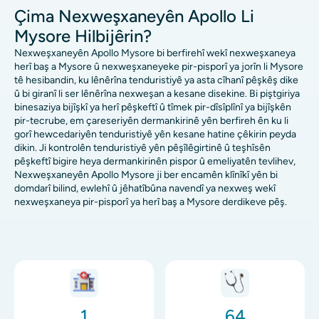
Çima Nexweşxaneyên Apollo Li
Mysore Hilbijêrin?
Nexweşxaneyên Apollo Mysore bi berfirehî wekî nexweşxaneya
herî baş a Mysore û nexweşxaneyeke pir-pisporî ya jorîn li Mysore
tê hesibandin, ku lênêrîna tenduristiyê ya asta cîhanî pêşkêş dike
û bi giranî li ser lênêrîna nexweşan a kesane disekine. Bi piştgiriya
binesaziya bijîşkî ya herî pêşkeftî û tîmek pir-dîsîplînî ya bijîşkên
pir-tecrube, em çareseriyên dermankirinê yên berfireh ên ku li
gorî hewcedariyên tenduristiyê yên kesane hatine çêkirin peyda
dikin. Ji kontrolên tenduristiyê yên pêşîlêgirtinê û teşhîsên
pêşkeftî bigire heya dermankirinên pispor û emeliyatên tevlihev,
Nexweşxaneyên Apollo Mysore ji ber encamên klînîkî yên bi
domdarî bilind, ewlehî û jêhatîbûna navendî ya nexweş wekî
nexweşxaneya pir-pisporî ya herî baş a Mysore derdikeve pêş.
Wêne
Wêne
1
64