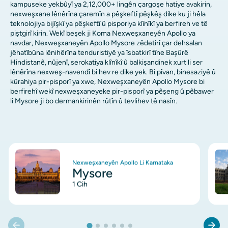
kampuseke yekbûyî ya 2,12,000+ lingên çargoşe hatiye avakirin,
nexweşxane lênêrîna çaremîn a pêşkeftî pêşkêş dike ku ji hêla
teknolojiya bijîşkî ya pêşkeftî û pisporiya klînîkî ya berfireh ve tê
piştgirî kirin. Wekî beşek ji Koma Nexweşxaneyên Apollo ya
navdar, Nexweşxaneyên Apollo Mysore zêdetirî çar dehsalan
jêhatîbûna lênihêrîna tenduristiyê ya îsbatkirî tîne Başûrê
Hindistanê, nûjenî, serokatiya klînîkî û balkişandinek xurt li ser
lênêrîna nexweş-navendî bi hev re dike yek. Bi pîvan, binesaziyê û
kûrahiya pir-pisporî ya xwe, Nexweşxaneyên Apollo Mysore bi
berfirehî wekî nexweşxaneyeke pir-pisporî ya pêşeng û pêbawer
li Mysore ji bo dermankirinên rûtîn û tevlihev tê nasîn.
Wêne
Wê
Nexweşxaneyên Apollo Li Karnataka
Mysore
1 Cih