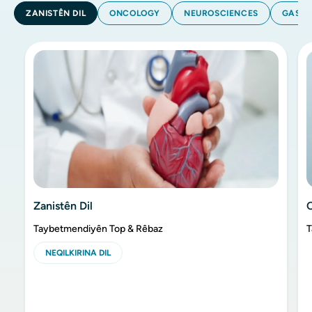
ZANISTÊN DIL
ONCOLOGY
NEUROSCIENCES
GASTR
Zanistên Dil
Taybetmendiyên Top & Rêbaz
T
NEQILKIRINA DIL