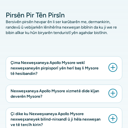
Pirsên Pir Tên Pirsîn
Bersivên pirsên hevpar ên li ser karûbarên me, dermankirin,
randevû û vebijarkên lênihêrîna nexweşan bibînin da ku ji we re
bibin alîkar ku hûn biryarên tenduristî yên agahdar bistînin.
Çima Nexweşxaneya Apollo Mysore wekî
nexweşxaneyên pirpisporî yên herî baş li Mysore
tê hesibandin?
Nexweşxaneya Apollo Mysore xizmetê dide kîjan
deverên Mysore?
Çi dike ku Nexweşxaneya Apollo Mysore
nexweşxaneyek bilind-nirxandî û ji hêla nexweşan
ve tê tercîh kirin?