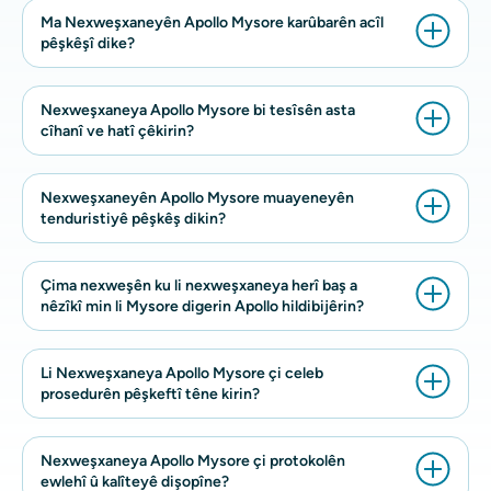
Ma Nexweşxaneyên Apollo Mysore karûbarên acîl
pêşkêşî dike?
Nexweşxaneya Apollo Mysore bi tesîsên asta
cîhanî ve hatî çêkirin?
Nexweşxaneyên Apollo Mysore muayeneyên
tenduristiyê pêşkêş dikin?
Çima nexweşên ku li nexweşxaneya herî baş a
nêzîkî min li Mysore digerin Apollo hildibijêrin?
Li Nexweşxaneya Apollo Mysore çi celeb
prosedurên pêşkeftî têne kirin?
Nexweşxaneya Apollo Mysore çi protokolên
ewlehî û kalîteyê dişopîne?