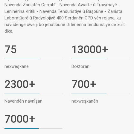
Navenda Zanistên Cerrahî - Navenda Awarte û Trawmayê -
Lênihêrîna Krîtîk - Navenda Tenduristiyê û Başbûnê - Zanista
Laboratûarê û Radyolojiyê 400 Serdanên OPD yên rojane, ku
navûdengê xwe ji bo jêhatîbûnê di lênêrîna tenduristiyê de xurt
dike.
75
13000
+
nexweşxane
Doktoran
2300
+
700
+
Navendên navnîşan
nexweşxanên
7000
+