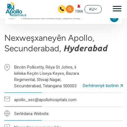
4.6 Nirxandinên
Nav
Google
KU
1066
Gerr
Skip to main content
Nexweşxaneyên Apollo,
Secunderabad,
Hyderabad
Bircên Pollicetty, Rêya St Johns, li
kêleka Keçên Lîseya Keyes, Bazara
Regimental, Shivaji Nagar,
Derhêneriyê bistînin
Secunderabad, Telangana 500003
apollo_sec@apollohospitals.com
Serlêdana Website