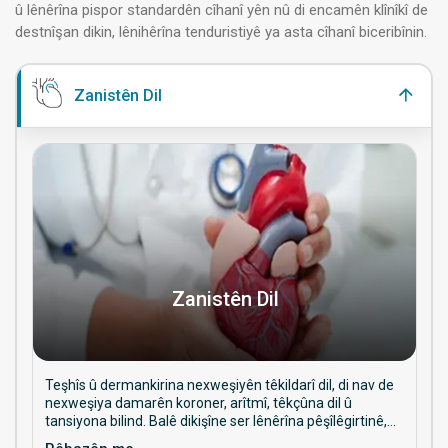
û lênêrîna pispor standardên cîhanî yên nû di encamên klînîkî de
destnîşan dikin, lênihêrîna tenduristiyê ya asta cîhanî biceribînin.
Zanistên Dil
Zanistên Dil
Teşhîs û dermankirina nexweşiyên têkildarî dil, di nav de
nexweşiya damarên koroner, arîtmî, têkçûna dil û
tansiyona bilind. Balê dikişîne ser lênêrîna pêşîlêgirtinê,
prosedurên destwerdanê, û rêveberiya tenduristiya dil a