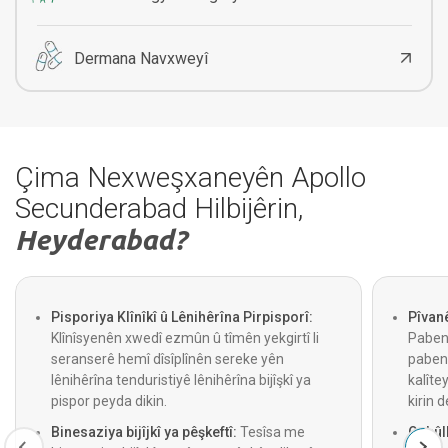
Dermana Navxweyî
Çima Nexweşxaneyên Apollo
Secunderabad Hilbijêrin,
Heyderabad?
Pisporiya Klînîkî û Lênihêrîna Pirpisporî:
Pîvan
Klînîsyenên xwedî ezmûn û tîmên yekgirtî li
Paben
seranserê hemî dîsîplînên sereke yên
pabend
lênihêrîna tenduristiyê lênihêrîna bijîşkî ya
kalîte
pispor peyda dikin.
kirin d
Binesaziya bijîjkî ya pêşkeftî:
Tesîsa me
Qebûlk