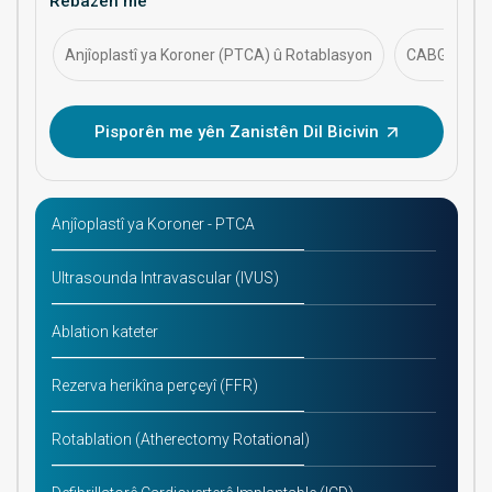
Rêbazên me
demdirêj.
Anjîoplastî ya Koroner (PTCA) û Rotablasyon
CABG (Kuron
Pisporên me yên Zanistên Dil Bicivin
Anjîoplastî ya Koroner - PTCA
Ultrasounda Intravascular (IVUS)
Ablation kateter
Rezerva herikîna perçeyî (FFR)
Rotablation (Atherectomy Rotational)