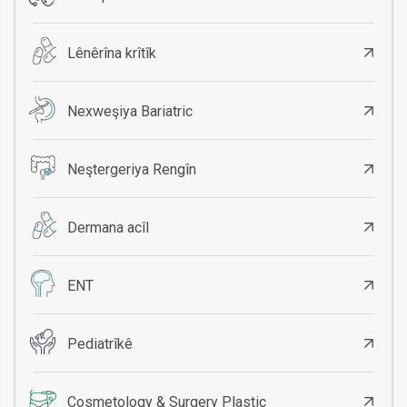
Lênêrîna krîtîk
Nexweşiya Bariatric
Neştergeriya Rengîn
Dermana acîl
ENT
Pediatrîkê
Cosmetology & Surgery Plastic