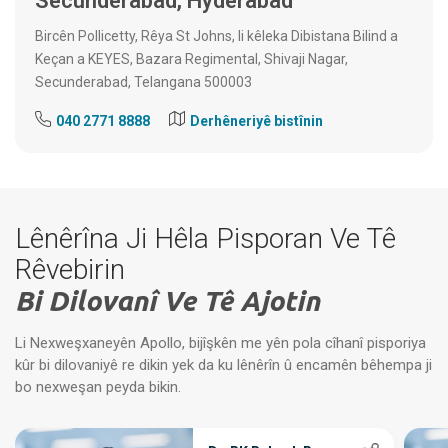
Secunderabad, Hyderabad
Bircên Pollicetty, Rêya St Johns, li kêleka Dibistana Bilind a
Keçan a KEYES, Bazara Regimental, Shivaji Nagar,
Secunderabad, Telangana 500003
040 2771 8888
Derhêneriyê bistînin
Lênêrîna Ji Hêla Pisporan Ve Tê
Rêvebirin
Bi Dilovanî Ve Tê Ajotin
Li Nexweşxaneyên Apollo, bijîşkên me yên pola cîhanî pisporiya
kûr bi dilovaniyê re dikin yek da ku lênêrîn û encamên bêhempa ji
bo nexweşan peyda bikin.