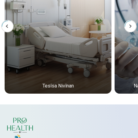
Tesîsa Nivînan
N