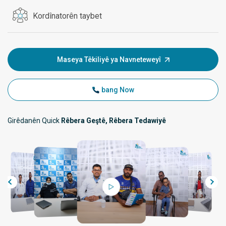
Kordînatorên taybet
Maseya Têkiliyê ya Navneteweyî
bang Now
Girêdanên Quick
Rêbera Geştê, Rêbera Tedawiyê