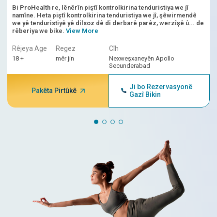
cem hev.
Bi ProHealth re, lênêrîn piştî kontrolkirina tenduristiya we jî
namîne. Heta piştî kontrolkirina tenduristiya we jî, şêwirmendê
we yê tenduristiyê yê dilsoz dê di derbarê parêz, werzîşê û... de
rêberiya we bike.
View More
Rêjeya Age
Regez
Cîh
18 +
mêr jin
Nexweşxaneyên Apollo
Secunderabad
Ji bo Rezervasyonê
Pakêta Pirtûkê
Gazî Bikin