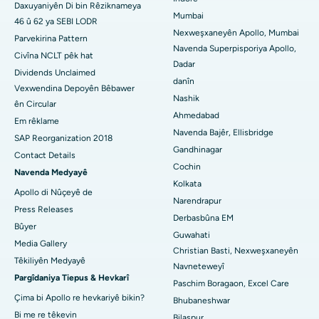
Daxuyaniyên Di bin Rêziknameya
Nexweşxaneya çêtirîn li Seshadripuram, Bangalore
Mumbai
46 û 62 ya SEBI LODR
Nexweşxaneyên Apollo, Mumbai
Nexweşxaneya herî baş li Waltair Main Road, Visakhapatnam
Parvekirina Pattern
Navenda Superpisporiya Apollo,
Civîna NCLT pêk hat
Nexweşxaneya çêtirîn li Subhash Nagar Road, Karimnagar
Dadar
Dividends Unclaimed
danîn
Vexwendina Depoyên Bêbawer
Nexweşxaneya çêtirîn li Managari, Karaikudi
Nashik
ên Circular
Ahmedabad
Nexweşxaneya herî baş li Arepally, Warangal
Em rêklame
Navenda Bajêr, Ellisbridge
SAP Reorganization 2018
Nexweşxaneya herî baş li Arera Colony, Bhopal
Gandhinagar
Contact Details
Cochin
Navenda Medyayê
Nexweşxaneya çêtirîn li Jayanagar, Bangalore
Kolkata
Apollo di Nûçeyê de
Narendrapur
Nexweşxaneya herî baş li KK Nagar, Madurai
Press Releases
Derbasbûna EM
Bûyer
Nexweşxaneya çêtirîn li Ramji Nagar, Nellore
Guwahati
Media Gallery
Christian Basti, Nexweşxaneyên
Têkiliyên Medyayê
Nexweşxaneya çêtirîn li Sektora-19, Rourkela
Navneteweyî
Pargîdaniya Tiepus & Hevkarî
Paschim Boragaon, Excel Care
Nexweşxaneya herî baş li Swargate, Pune
Çima bi Apollo re hevkariyê bikin?
Bhubaneshwar
Bi me re têkevin
Bilaspur