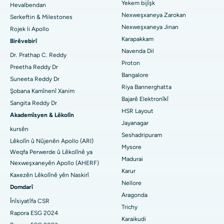
Dermatolog bibîne
Yekem bijîşk
Hevalbendan
Nexweşxaneya herî baş li Kotturpuram, Chennai
Angiogram Coronary
Nexweşxaneya Zarokan
Serkeftin & Milestones
Nexweşxaneya Jinan
Rojek li Apollo
Nexweşxaneya çêtirîn li Kovai Road, Karur
Veguheztina Valveya Aortê ya Transkateterê
Karapakkam
Urolog bibîne
Birêvebirî
Navenda Dil
Nexweşxaneya herî baş li Karapakkam, Chennai
Çakkirina Vana MitraClip
Dr. Prathap C. Reddy
Proton
Preetha Reddy Dr
Nexweşxaneya herî baş li Arilova, Vizag
Neştergeriya Dilê Kêm Invasive
Bangalore
Diyabetolog bibîne
Suneeta Reddy Dr
Riya Bannerghatta
Şobana Kamînenî Xanim
Nexweşxaneya herî baş li Kanpur Road, Lucknow
Ablation kateter
Bajarê Elektronîkî
Sangita Reddy Dr
HSR Layout
Nexweşxaneya herî baş li Sektora-26, Noida
Jinekolog Bibîne
Surgery Veavakirina ACL
Akademîsyen & Lêkolîn
Jayanagar
kursên
Nexweşxaneya herî baş li Gandhinagar, Ahmedabad
Veguhestina erikê Berepaş
Seshadripuram
Lêkolîn û Nûjenên Apollo (ARI)
Mysore
Bijîşkê Giştî Bibîne
Weqfa Perwerde û Lêkolînê ya
Nexweşxaneya herî baş li Aragonda, Andhra Pradesh
Ablation endometrial
Madurai
Nexweşxaneyên Apollo (AHERF)
Karur
Nexweşxaneya herî baş li Bannerghatta Road, Bangalore
Embolîzasyona Artery Uterine
Kaxezên Lêkolînê yên Naskirî
Nellore
Domdarî
Psîkolog Bibîne
Nexweşxaneya herî baş li Yekîneya-15, Bhubaneswar
Ovarian Cystectomy
Aragonda
Înîsiyatîfa CSR
Trichy
Nexweşxaneya herî baş li Seepat Road, Bilaspur
Rapora ESG 2024
Emeliyata Penceşêrê Sîngê
Karaikudi