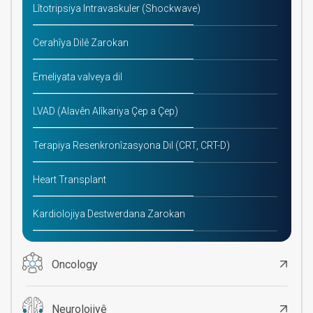
Lîtotripsiya Intravaskuler (Shockwave)
Cerahîya Dilê Zarokan
Emeliyata valveya dil
LVAD (Alavên Alîkariya Çep a Çep)
Terapiya Resenkronîzasyona Dil (CRT, CRT-D)
Heart Transplant
Kardiolojiya Destwerdana Zarokan
Oncology
Neurolojiyê