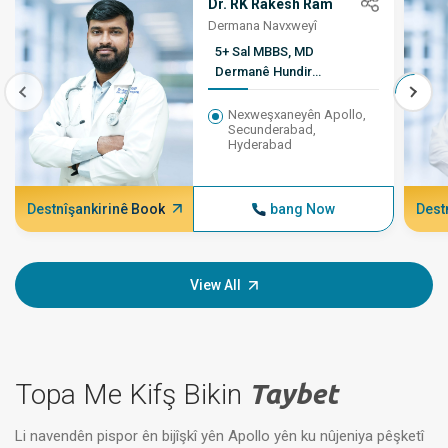
Dr. RK Rakesh Ram
Dermana Navxweyî
5+ Sal MBBS, MD
Dermanê Hundir
(PGIMER)
Nexweşxaneyên Apollo,
Secunderabad,
Hyderabad
Destnîşankirinê Book
bang Now
Dest
View All
Topa Me Kifş Bikin
Taybet
Li navendên pispor ên bijîşkî yên Apollo yên ku nûjeniya pêşketî