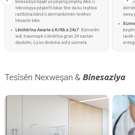
binesaziya bijîşkî ya pêşeng pêşkêş dike, û
Prosed
teknolojiya pêşkeftî bikar tîne da ku teşhîsa
demên 
rastbûna bilind û dermankirinên tevlihev
xweş j
hêsantir bike.
Xizmet
Lênihêrîna Awarte û Krîtîk a 24x7:
Xizmetên
beşên 
acîl, trawmayê û lênêrîna giran 24 saetan
tavilê 
dixebitin, û ji bo lênêrîna acîl jî xizmeta
entegr
ambulansê ya 24 saetan heye.
Tesîsên Nexweşan &
Binesaziya