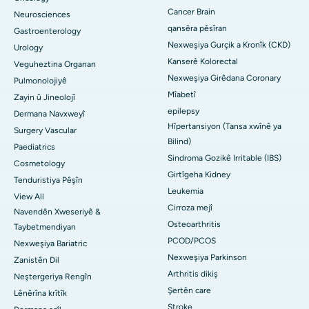
Cancer Brain
Neurosciences
qansêra pêsîran
Gastroenterology
Nexweşiya Gurçik a Kronîk (CKD)
Urology
Kanserê Kolorectal
Veguheztina Organan
Nexweşiya Girêdana Coronary
Pulmonolojiyê
Mîabetî
Zayin û Jineolojî
epilepsy
Dermana Navxweyî
Hîpertansiyon (Tansa xwînê ya
Surgery Vascular
Bilind)
Paediatrics
Sindroma Gozikê Irritable (IBS)
Cosmetology
Girtîgeha Kidney
Tenduristiya Pêşîn
Leukemia
View All
Cirroza mejî
Navendên Xweseriyê &
Osteoarthritis
Taybetmendiyan
PCOD/PCOS
Nexweşiya Bariatric
Nexweşiya Parkinson
Zanistên Dil
Arthritis dikiş
Neştergeriya Rengîn
Şertên care
Lênêrîna krîtîk
Stroke