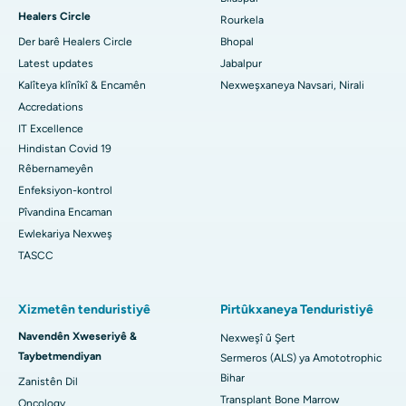
Nexweşxaneya Penceşêrê ya Jinan a Herî Baş li Başûrê Delhiyê
Healers Circle
Rourkela
Der barê Healers Circle
Bhopal
Latest updates
Jabalpur
Kalîteya klînîkî & Encamên
Nexweşxaneya Navsari, Nirali
Accredations
IT Excellence
Hindistan Covid 19
Rêbernameyên
Enfeksiyon-kontrol
Pîvandina Encaman
Ewlekariya Nexweş
TASCC
Xizmetên tenduristiyê
Pirtûkxaneya Tenduristiyê
Navendên Xweseriyê &
Nexweşî û Şert
Taybetmendiyan
Sermeros (ALS) ya Amototrophic
Bihar
Zanistên Dil
Transplant Bone Marrow
Oncology