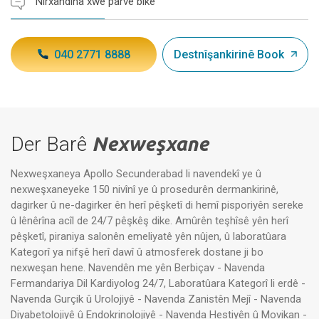
Nirxandina xwe parve bike
040 2771 8888
Destnîşankirinê Book
Der Barê
Nexweşxane
Nexweşxaneya Apollo Secunderabad li navendekî ye û
nexweşxaneyeke 150 nivînî ye û prosedurên dermankirinê,
dagirker û ne-dagirker ên herî pêşketî di hemî pisporiyên sereke
û lênêrîna acîl de 24/7 pêşkêş dike. Amûrên teşhîsê yên herî
pêşketî, piraniya salonên emeliyatê yên nûjen, û laboratûara
Kategorî ya nifşê herî dawî û atmosferek dostane ji bo
nexweşan hene. Navendên me yên Berbiçav - Navenda
Fermandariya Dil Kardiyolog 24/7, Laboratûara Kategorî li erdê -
Navenda Gurçik û Urolojiyê - Navenda Zanistên Mejî - Navenda
Diyabetolojiyê û Endokrinolojiyê - Navenda Hestiyên û Movikan -