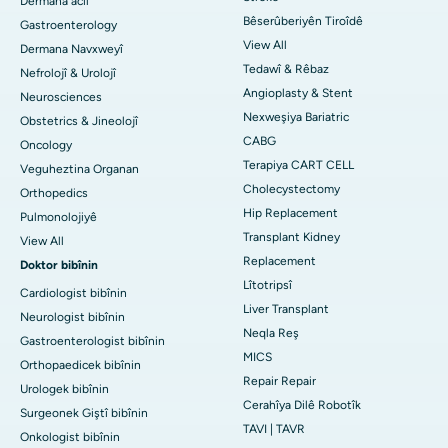
Dermana acîl
Bêserûberiyên Tiroîdê
Gastroenterology
View All
Dermana Navxweyî
Tedawî & Rêbaz
Nefrolojî & Urolojî
Angioplasty & Stent
Neurosciences
Nexweşiya Bariatric
Obstetrics & Jineolojî
CABG
Oncology
Terapiya CART CELL
Veguheztina Organan
Cholecystectomy
Orthopedics
Hip Replacement
Pulmonolojiyê
Transplant Kidney
View All
Replacement
Doktor bibînin
Lîtotripsî
Cardiologist bibînin
Liver Transplant
Neurologist bibînin
Neqla Reş
Gastroenterologist bibînin
MICS
Orthopaedicek bibînin
Repair Repair
Urologek bibînin
Cerahîya Dilê Robotîk
Surgeonek Giştî bibînin
TAVI | TAVR
Onkologist bibînin