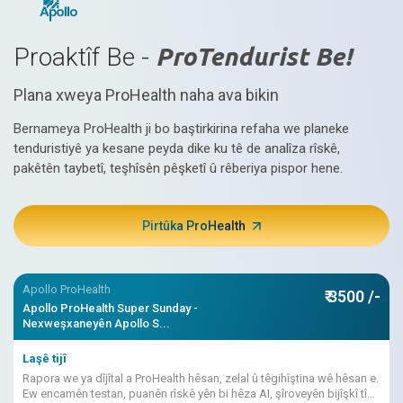
Proaktîf Be -
ProTendurist Be!
Plana xweya ProHealth naha ava bikin
Bernameya ProHealth ji bo baştirkirina refaha we planeke
tenduristiyê ya kesane peyda dike ku tê de analîza rîskê,
pakêtên taybetî, teşhîsên pêşketî û rêberiya pispor hene.
Pirtûka ProHealth
Apollo ProHealth
₹ 3500 /-
Apollo ProHealth Super Sunday -
Nexweşxaneyên Apollo S...
Laşê tijî
Rapora we ya dîjîtal a ProHealth hêsan, zelal û têgihîştina wê hêsan e.
Ew encamên testan, puanên rîskê yên bi hêza AI, şîroveyên bijîşkî tîne