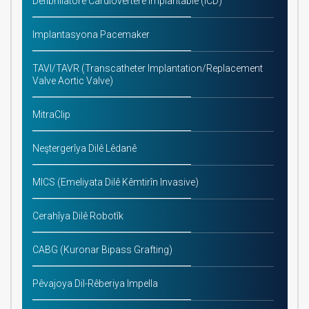
Defibrillatorê Cardioverterê Implantable (ICD)
Implantasyona Pacemaker
TAVI/TAVR (Transcatheter Implantation/Replacement
Valve Aortic Valve)
MitraClip
Neştergerîya Dilê Lêdanê
MICS (Emeliyata Dilê Kêmtirîn Invasive)
Cerahîya Dilê Robotîk
CABG (Kuronar Bipass Grafting)
Pêvajoya Dil-Rêberiya Impella