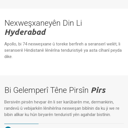
Nexweşxaneyên Din Li
Hyderabad
Apollo, bi 74 nexweşxane û toreke berfireh a seranserî welêt, li
seranserê Hindistanê lênêrîna tenduristiyê ya asta cîhanî peyda
Nexweşxaneya Apollo Reach,
Ne
Miryalaguda
Da
dike.
Bi Gelemperî Têne Pirsîn
Pirs
Bersivên pirsên hevpar ên li ser karûbarên me, dermankirin,
randevû û vebijarkên lênihêrîna nexweşan bibînin da ku ji we re
bibin alîkar ku hûn biryarên tenduristî yên agahdar bistînin.