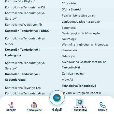
Kontrola Dil a Pêşketî
Mîza zêde
Kontrolkirina Tenduristiya Dil
Dîtina Blurred
Kontrolkirina Tenduristiyê ya
Felcî an bêhestiya giran
Seretayî
Lenfadenopatiya malzarokê
Kontrolkirina Welatiyên Pîr
Esophoria
Kontrolên Tenduristiyê li DRDO
Serêşiya giran bi Nîşaneyên
Kontrolkirina Tenduristiyê ya
Neurolojîk
Super
Werimîna lingê giran an tromboza
Kontrolên Tenduristiyê li
damarê kûr
Hyderguda
Sklera şîn
Xwînxwarina Gastrointestinal an
Kontrolkirina Tenduristiyê ya
Nekontrolkirî
Seretayî
Zerikiya mezinan
Kontrolên Tenduristiyê li
Secunderabad
View All
Teknolojiya Tenduristiyê
Kontrolkirina Tevahiya Laş
DaVinci XI-Pergalên Robotîk
Kontrolkirina Tenduristiyê ya
Seretayî
CyberKnife-Accuray
Wêne
Wêne
Wêne
Wêne
Lênêrîna Nexweş
Meril Cuvis Robotics
Kontrolên
Galgalî
Rûniştin
Nexweşxane
Tenduristiyê
Call Me
Cori ji hêla Smith & Nephew
Bijîşkek bibînin