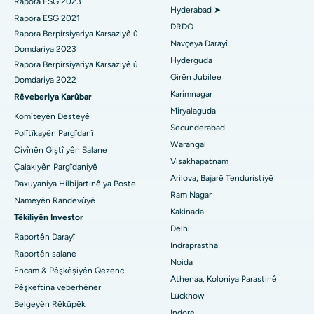
Cerrahê Giştî Bibîne
Rapora ESG 2023
Hyderabad ➤
Nexweşxaneya herî baş li Ellisbridge, Ahmedabad
Brachytherapy
Rapora ESG 2021
DRDO
Rapora Berpirsiyariya Karsaziyê û
Nexweşxaneya herî baş li New Delhiyê
Kolonyoscopy
Navçeya Darayî
Domdariya 2023
Hyderguda
Rapora Berpirsiyariya Karsaziyê û
Nexweşxaneya herî baş li DRDO, Hyderabad
Polypotomy
Girên Jubilee
Domdariya 2022
Karimnagar
Nexweşxaneya herî baş li GS Road, Guwahati
Rêveberiya Karûbar
Stîlasyona Mejî ya Kûr
Miryalaguda
Komîteyên Desteyê
Nexweşxaneya herî baş li Hyderguda, Hyderabad
Diyalîza Peritoneal
Secunderabad
Polîtîkayên Pargîdanî
Warangal
Civînên Giştî yên Salane
Nexweşxaneya herî baş li Vijay Nagar, Indore
Biopsiya gurçikê
Visakhapatnam
Çalakiyên Pargîdaniyê
Arilova, Bajarê Tenduristiyê
Nexweşxaneya herî baş li Suryaraopeta Main Road, Kakinada
Parathyroidectomy
Daxuyaniya Hilbijartinê ya Poste
Ram Nagar
Nameyên Randevûyê
Nexweşxaneya herî baş li Rêya Circular a Canal, Kolkata
Surgery Cytoreductive
Kakinada
Têkiliyên Investor
Delhi
Nexweşxaneya herî baş li CBD Belapur, Navi Mumbai
Raportên Darayî
Guhertina Tevahî ya Çokê ya Seramîk
Indraprastha
Raportên salane
Noida
Nexweşxaneya herî baş li Panchavati, Nashik
ERCP
Encam & Pêşkêşiyên Qezenc
Athenaa, Koloniya Parastinê
Pêşkeftina veberhêner
Nexweşxaneya herî baş li secunderabad, Hyderabad
Lucknow
Belgeyên Rêkûpêk
Indore