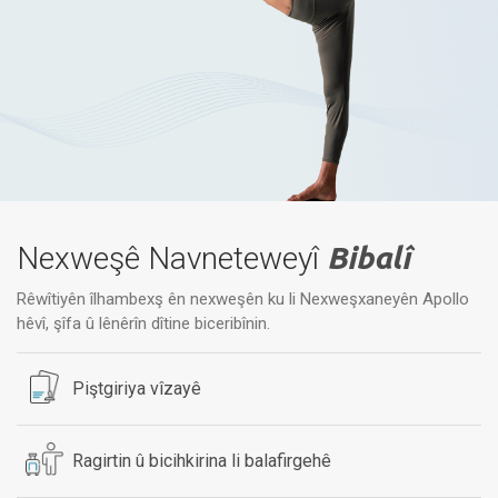
Nexweşê Navneteweyî
Bibalî
Rêwîtiyên îlhambexş ên nexweşên ku li Nexweşxaneyên Apollo
hêvî, şîfa û lênêrîn dîtine biceribînin.
Piştgiriya vîzayê
Ragirtin û bicihkirina li balafirgehê