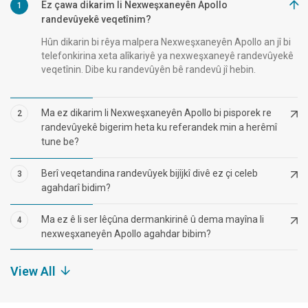
Ez çawa dikarim li Nexweşxaneyên Apollo
1
randevûyekê veqetînim?
Hûn dikarin bi rêya malpera Nexweşxaneyên Apollo an jî bi
telefonkirina xeta alîkariyê ya nexweşxaneyê randevûyekê
veqetînin. Dibe ku randevûyên bê randevû jî hebin.
Ma ez dikarim li Nexweşxaneyên Apollo bi pisporek re
2
randevûyekê bigerim heta ku referandek min a herêmî
tune be?
Berî veqetandina randevûyek bijîjkî divê ez çi celeb
3
agahdarî bidim?
Ma ez ê li ser lêçûna dermankirinê û dema mayîna li
4
nexweşxaneyên Apollo agahdar bibim?
View All