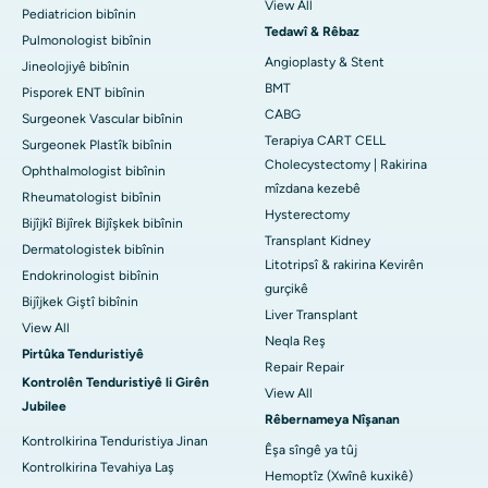
View All
Pediatricion bibînin
Tedawî & Rêbaz
Pulmonologist bibînin
Angioplasty & Stent
Jineolojiyê bibînin
BMT
Pisporek ENT bibînin
CABG
Surgeonek Vascular bibînin
Terapiya CART CELL
Surgeonek Plastîk bibînin
Cholecystectomy | Rakirina
Ophthalmologist bibînin
mîzdana kezebê
Rheumatologist bibînin
Hysterectomy
Bijîjkî Bijîrek Bijîşkek bibînin
Transplant Kidney
Dermatologistek bibînin
Litotripsî & rakirina Kevirên
Endokrinologist bibînin
gurçikê
Bijîjkek Giştî bibînin
Liver Transplant
View All
Neqla Reş
Pirtûka Tenduristiyê
Repair Repair
Kontrolên Tenduristiyê li Girên
View All
Jubilee
Rêbernameya Nîşanan
Kontrolkirina Tenduristiya Jinan
Êşa sîngê ya tûj
Kontrolkirina Tevahiya Laş
Hemoptîz (Xwînê kuxikê)