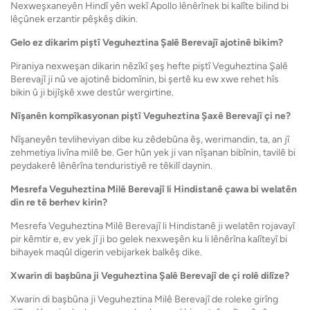
Nexweşxaneyên Hindî yên wekî Apollo lênêrînek bi kalîte bilind bi
lêçûnek erzantir pêşkêş dikin.
Gelo ez dikarim piştî Veguheztina Şalê Berevajî ajotinê bikim?
Piraniya nexweşan dikarin nêzîkî şeş hefte piştî Veguheztina Şalê
Berevajî ji nû ve ajotinê bidomînin, bi şertê ku ew xwe rehet hîs
bikin û ji bijîşkê xwe destûr wergirtine.
Nîşanên kompîkasyonan piştî Veguheztina Şaxê Berevajî çi ne?
Nîşaneyên tevliheviyan dibe ku zêdebûna êş, werimandin, ta, an jî
zehmetiya livîna milê be. Ger hûn yek ji van nîşanan bibînin, tavilê bi
peydakerê lênêrîna tenduristiyê re têkilî daynin.
Mesrefa Veguheztina Milê Berevajî li Hindistanê çawa bi welatên
din re tê berhev kirin?
Mesrefa Veguheztina Milê Berevajî li Hindistanê ji welatên rojavayî
pir kêmtir e, ev yek jî ji bo gelek nexweşên ku li lênêrîna kalîteyî bi
bihayek maqûl digerin vebijarkek balkêş dike.
Xwarin di başbûna ji Veguheztina Şalê Berevajî de çi rolê dilîze?
Xwarin di başbûna ji Veguheztina Milê Berevajî de roleke girîng