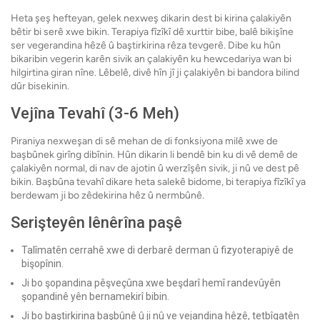
Heta şeş hefteyan, gelek nexweş dikarin dest bi kirina çalakiyên
bêtir bi serê xwe bikin. Terapiya fîzîkî dê xurttir bibe, balê bikişîne
ser vegerandina hêzê û baştirkirina rêza tevgerê. Dibe ku hûn
bikaribin vegerin karên sivik an çalakiyên ku hewcedariya wan bi
hilgirtina giran nîne. Lêbelê, divê hîn jî ji çalakiyên bi bandora bilind
dûr bisekinin.
Vejîna Tevahî (3-6 Meh)
Piraniya nexweşan di sê mehan de di fonksiyona milê xwe de
başbûnek girîng dibînin. Hûn dikarin li bendê bin ku di vê demê de
çalakiyên normal, di nav de ajotin û werzîşên sivik, ji nû ve dest pê
bikin. Başbûna tevahî dikare heta salekê bidome, bi terapiya fîzîkî ya
berdewam ji bo zêdekirina hêz û nermbûnê.
Serişteyên lênêrîna paşê
Talîmatên cerrahê xwe di derbarê derman û fizyoterapiyê de
bişopînin.
Ji bo şopandina pêşveçûna xwe beşdarî hemî randevûyên
şopandinê yên bernamekirî bibin.
Ji bo baştirkirina başbûnê û ji nû ve vejandina hêzê, tetbîqatên