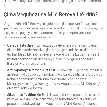
artrîta wan heye ku bûye sedema zirara girîng a movikan sûdmend
e.
Çima Veguheztina Milê Berevajî tê kirin?
Veguheztina Milê Berevajî bi gelemperî ji bo nexweşên ku ji ber
şert û mercên cûrbecûr êşa milê lawazker û windakirina fonksiyonê
dikişînin tê pêşniyar kirin. Sedemên herî gelemperî yên ji bo
derbaskirina vê prosedurê ev in:
Osteoartrîta Giran:
Ev nexweşiya dejenerasyonê ya movikan
dikare bibe sedema hilweşîna kirkiraşê di mil de, ku dibe sedema
êş, hişkbûn û kêmbûna rêjeya tevgerê. Dema ku dermankirinên
muhafezekar negihîjin aramiyê, dibe ku Veguheztina Milê
Berevajî were hesibandin.
Arthropathiya Rotator Cuff Tear:
Di rewşên ku çirîneke mezin a
zivirîna milê çêdibe de, movika milê dikare bêîstîqrar û bi êş bibe.
Nekarîna tamîrkirina zivirîna milê dikare bibe sedema
kêmasiyeke girîng a fonksiyonel, ku Veguheztina Milê Berevajî
dike vebijarkek guncaw.
Şikestinên Tevlihev ên Milê:
Nexweşên ku ji şikestinên giran ên
movika milê dikişînin, nemaze yên temenmezin, dikarin ji vê
prosedurê sûd werbigirin. Veguheztina Milê Berevajî dikare di