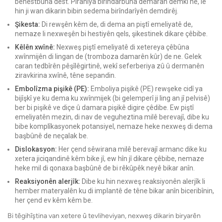
bêhestbûna dest. Piraniya birîndarbûna demaran demkî ne, lê
hin ji wan dikarin bibin sedema birîndarîyên demdirêj.
Şikesta:
Di rewşên kêm de, di dema an piştî emeliyatê de,
nemaze li nexweşên bi hestiyên qels, şikestinek dikare çêbibe.
Kêlên xwînê:
Nexweş piştî emeliyatê di xetereya çêbûna
xwînmijên di lingan de (tromboza damarên kûr) de ne. Gelek
caran tedbîrên pêşîlêgirtinê, wekî seferberiya zû û dermanên
ziravkirina xwînê, têne sepandin.
Embolîzma pişikê (PE):
Emboliya pişikê (PE) rewşeke cidî ya
bijîşkî ye ku dema ku xwînmijek (bi gelemperî ji ling an jî pelvisê)
ber bi pişikê ve diçe û damara pişikê digire çêdibe. Ew piştî
emeliyatên mezin, di nav de veguheztina milê berevajî, dibe ku
bibe komplîkasyonek potansiyel, nemaze heke nexweş di dema
başbûnê de neçalak be.
Dislokasyon:
Her çend sêwirana milê berevajî armanc dike ku
xetera jiciqandinê kêm bike jî, ew hîn jî dikare çêbibe, nemaze
heke mil di qonaxa başbûnê de bi rêkûpêk neyê bikar anîn.
Reaksiyonên alerjîk:
Dibe ku hin nexweş reaksiyonên alerjîk li
hember materyalên ku di implantê de têne bikar anîn biceribînin,
her çend ev kêm kêm be.
Bi têgihîştina van xetere û tevliheviyan, nexweş dikarin biryarên