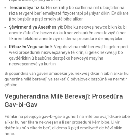
Tenduristiya fîzîkî:
Hin cerrah ji bo xurtkirina mil û baştirkirina
rêza tevgerê berî emeliyatê fizyoterapî pêşniyar dikin. Ev dikare
ji bo başbûna piştî emeliyatê bibe alîkar.
Şêwirmendiya Anesthesiyê:
Dibe ku nexweş hewce bikin ku bi
anestezîstekî re bicivin da ku li ser vebijarkên anesteziyê û her
fikarên têkildarî anesteziyê di dema prosedurê de nîqaş bikin.
Rêbazên Veguhastinê:
Veguheztina milê berevajî bi gelemperî
wekî prosedurek nexweşxaneyê tê kirin, û gelek nexweş ji bo
çavdêrîkirin û başbûna destpêkê hewceyê mayîna
nexweşxaneyê ya kurt in.
Bi şopandina van gavên amadekariyê, nexweş dikarin bibin alîkar ku
guhertina milê berevajî ya serketî û pêvajoyek başbûnê ya nermtir
çêbibe.
Veguherandina Milê Berevajî: Prosedûra
Gav-bi-Gav
Fêmkirina pêvajoya gav-bi-gav a guhertina milê berevajî dikare bibe
alîkar ku her fikara nexweşan a li ser prosedurê kêm bibe. Li vir
tiştên ku hûn dikarin berî, di dema û piştî emeliyatê de hêvî bikin
hene.