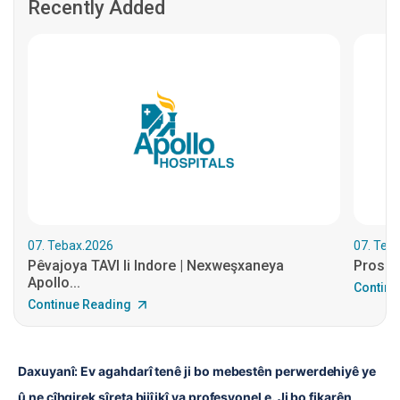
Recently Added
07. Tebax.2026
07. Teb
Pêvajoya TAVI li Indore | Nexweşxaneya
Prosedû
Apollo...
Continu
Continue Reading
Daxuyanî: Ev agahdarî tenê ji bo mebestên perwerdehiyê ye 
û ne cîhgirek şîreta bijîjkî ya profesyonel e. Ji bo fikarên 