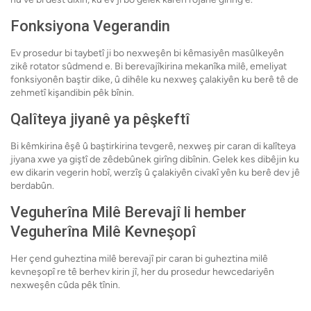
Fonksiyona Vegerandin
Ev prosedur bi taybetî ji bo nexweşên bi kêmasiyên masûlkeyên
zikê rotator sûdmend e. Bi berevajîkirina mekanîka milê, emeliyat
fonksiyonên baştir dike, û dihêle ku nexweş çalakiyên ku berê tê de
zehmetî kişandibin pêk bînin.
Qalîteya jiyanê ya pêşkeftî
Bi kêmkirina êşê û baştirkirina tevgerê, nexweş pir caran di kalîteya
jiyana xwe ya giştî de zêdebûnek girîng dibînin. Gelek kes dibêjin ku
ew dikarin vegerin hobî, werzîş û çalakiyên civakî yên ku berê dev jê
berdabûn.
Veguherîna Milê Berevajî li hember
Veguherîna Milê Kevneşopî
Her çend guheztina milê berevajî pir caran bi guheztina milê
kevneşopî re tê berhev kirin jî, her du prosedur hewcedariyên
nexweşên cûda pêk tînin.