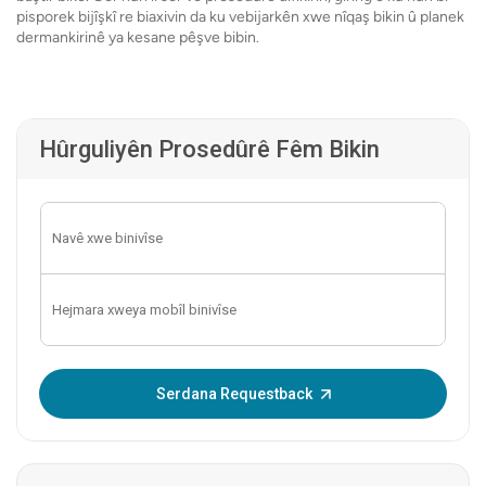
pisporek bijîşkî re biaxivin da ku vebijarkên xwe nîqaş bikin û planek
dermankirinê ya kesane pêşve bibin.
Hûrguliyên Prosedûrê Fêm Bikin
OTP binivîse:
Serdana Requestback