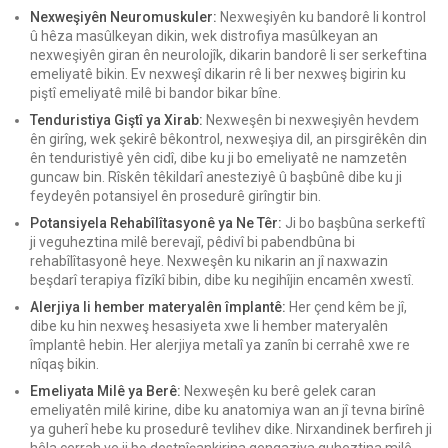
Nexweşiyên Neuromuskuler:
Nexweşiyên ku bandorê li kontrol
û hêza masûlkeyan dikin, wek distrofiya masûlkeyan an
nexweşiyên giran ên neurolojîk, dikarin bandorê li ser serkeftina
emeliyatê bikin. Ev nexweşî dikarin rê li ber nexweş bigirin ku
piştî emeliyatê milê bi bandor bikar bîne.
Tenduristiya Giştî ya Xirab:
Nexweşên bi nexweşiyên hevdem
ên girîng, wek şekirê bêkontrol, nexweşiya dil, an pirsgirêkên din
ên tenduristiyê yên cidî, dibe ku ji bo emeliyatê ne namzetên
guncaw bin. Rîskên têkildarî anesteziyê û başbûnê dibe ku ji
feydeyên potansiyel ên prosedurê girîngtir bin.
Potansiyela Rehabîlîtasyonê ya Ne Têr:
Ji bo başbûna serkeftî
ji veguheztina milê berevajî, pêdivî bi pabendbûna bi
rehabîlîtasyonê heye. Nexweşên ku nikarin an jî naxwazin
beşdarî terapiya fîzîkî bibin, dibe ku negihîjin encamên xwestî.
Alerjiya li hember materyalên împlantê:
Her çend kêm be jî,
dibe ku hin nexweş hesasiyeta xwe li hember materyalên
împlantê hebin. Her alerjiya metalî ya zanîn bi cerrahê xwe re
nîqaş bikin.
Emeliyata Milê ya Berê:
Nexweşên ku berê gelek caran
emeliyatên milê kirine, dibe ku anatomiya wan an jî tevna birînê
ya guherî hebe ku prosedurê tevlihev dike. Nirxandinek berfireh ji