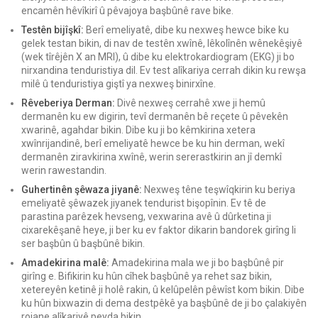
encamên hêvîkirî û pêvajoya başbûnê rave bike.
Testên bijîşkî:
Berî emeliyatê, dibe ku nexweş hewce bike ku
gelek testan bikin, di nav de testên xwînê, lêkolînên wênekêşiyê
(wek tîrêjên X an MRI), û dibe ku elektrokardiogram (EKG) ji bo
nirxandina tenduristiya dil. Ev test alîkariya cerrah dikin ku rewşa
milê û tenduristiya giştî ya nexweş binirxîne.
Rêveberiya Derman:
Divê nexweş cerrahê xwe ji hemû
dermanên ku ew digirin, tevî dermanên bê reçete û pêvekên
xwarinê, agahdar bikin. Dibe ku ji bo kêmkirina xetera
xwînrijandinê, berî emeliyatê hewce be ku hin derman, wekî
dermanên ziravkirina xwînê, werin sererastkirin an jî demkî
werin rawestandin.
Guhertinên şêwaza jiyanê:
Nexweş têne teşwîqkirin ku beriya
emeliyatê şêwazek jiyanek tendurist bişopînin. Ev tê de
parastina parêzek hevseng, vexwarina avê û dûrketina ji
cixarekêşanê heye, ji ber ku ev faktor dikarin bandorek girîng li
ser başbûn û başbûnê bikin.
Amadekirina malê:
Amadekirina mala we ji bo başbûnê pir
girîng e. Bifikirin ku hûn cîhek başbûnê ya rehet saz bikin,
xetereyên ketinê ji holê rakin, û kelûpelên pêwîst kom bikin. Dibe
ku hûn bixwazin di dema destpêkê ya başbûnê de ji bo çalakiyên
rojane alîkariyê peyda bikin.