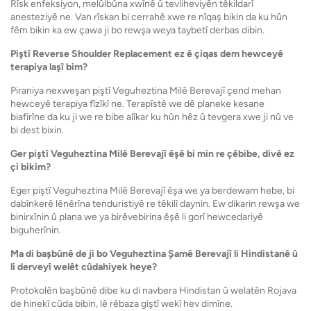
Rîsk enfeksiyon, melûlbûna xwînê û tevliheviyên têkildarî
anesteziyê ne. Van rîskan bi cerrahê xwe re nîqaş bikin da ku hûn
fêm bikin ka ew çawa ji bo rewşa weya taybetî derbas dibin.
Piştî Reverse Shoulder Replacement ez ê çiqas dem hewceyê
terapiya laşî bim?
Piraniya nexweşan piştî Veguheztina Milê Berevajî çend mehan
hewceyê terapiya fîzîkî ne. Terapîstê we dê planeke kesane
biafirîne da ku ji we re bibe alîkar ku hûn hêz û tevgera xwe ji nû ve
bi dest bixin.
Ger piştî Veguheztina Milê Berevajî êşê bi min re çêbibe, divê ez
çi bikim?
Eger piştî Veguheztina Milê Berevajî êşa we ya berdewam hebe, bi
dabînkerê lênêrîna tenduristiyê re têkilî daynin. Ew dikarin rewşa we
binirxînin û plana we ya birêvebirina êşê li gorî hewcedariyê
biguherînin.
Ma di başbûnê de ji bo Veguheztina Şamê Berevajî li Hindistanê û
li derveyî welêt cûdahiyek heye?
Protokolên başbûnê dibe ku di navbera Hindistan û welatên Rojava
de hinekî cûda bibin, lê rêbaza giştî wekî hev dimîne.