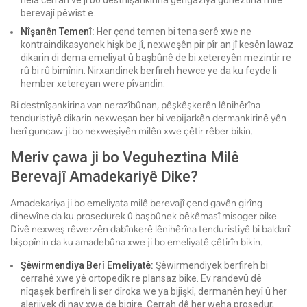
hêla cerrah ve ji bo destnîşankirina gengaziya guheztina milê
berevajî pêwîst e.
Nîşanên Temenî:
Her çend temen bi tena serê xwe ne
kontraindikasyonek hişk be jî, nexweşên pir pîr an jî kesên lawaz
dikarin di dema emeliyat û başbûnê de bi xetereyên mezintir re
rû bi rû bimînin. Nirxandinek berfireh hewce ye da ku feyde li
hember xetereyan were pîvandin.
Bi destnîşankirina van nerazîbûnan, pêşkêşkerên lênihêrîna
tenduristiyê dikarin nexweşan ber bi vebijarkên dermankirinê yên
herî guncaw ji bo nexweşiyên milên xwe çêtir rêber bikin.
Meriv çawa ji bo Veguheztina Milê
Berevajî Amadekariyê Dike?
Amadekariya ji bo emeliyata milê berevajî çend gavên girîng
dihewîne da ku prosedurek û başbûnek bêkêmasî misoger bike.
Divê nexweş rêwerzên dabînkerê lênihêrîna tenduristiyê bi baldarî
bişopînin da ku amadebûna xwe ji bo emeliyatê çêtirîn bikin.
Şêwirmendiya Berî Emeliyatê:
Şêwirmendiyek berfireh bi
cerrahê xwe yê ortopedîk re plansaz bike. Ev randevû dê
nîqaşek berfireh li ser dîroka we ya bijîşkî, dermanên heyî û her
alerjiyek di nav xwe de bigire. Cerrah dê her weha prosedur,