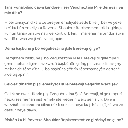
Tansiyona bilind çawa bandorê li ser Veguheztina Milê Berevajî ya
min dike?
Hîpertansiyon dikare xetereyên emeliyatê zêde bike, ji ber vê yekê
berî ku hûn emeliyata Reverse Shoulder Replacement bikin, girîng e
ku hûn tansiyona xwîna xwe kontrol bikin. Tîma lênêrîna tenduristiya
we dê rewşa we ji nêz ve bişopîne.
Dema başbûnê ji bo Veguheztina Şalê Berevajî çi ye?
Demjimêra başbûnê ji bo Veguheztina Milê Berevajî bi gelemperî
çend mehan digire nav xwe, û başbûnên girîng pir caran di nav şeş
mehan de têne dîtin. Ji bo başbûna çêtirîn rêbernameyên cerrahê
xwe bişopînin.
Gelo ez dikarim piştî emeliyata şûlê berevajî vegerim werzîşê?
Gelek nexweş dikarin piştî Veguheztina Şalê Berevajî, bi gelemperî
nêzîkî şeş mehan piştî emeliyatê, vegerin werzîşên sivik. Divê ji
werzîşên bi bandora bilind dûr bisekinin heya ku ji hêla bijîşkê we ve
destûr neyê dayîn.
Rîskên ku bi Reverse Shoulder Replacement ve girêdayî ne çi ne?