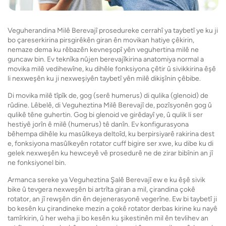
Veguherandina Milê Berevajî prosedureke cerrahî ya taybetî ye ku ji
bo çareserkirina pirsgirêkên giran ên movikan hatiye çêkirin,
nemaze dema ku rêbazên kevneşopî yên veguhertina milê ne
guncaw bin. Ev teknîka nûjen berevajîkirina anatomiya normal a
movika milê vedihewîne, ku dihêle fonksiyona çêtir û sivikkirina êşê
li nexweşên ku ji nexweşiyên taybetî yên milê dikişînin çêbibe.
Di movika milê tîpîk de, gog (serê humerus) di qulika (glenoid) de
rûdine. Lêbelê, di Veguheztina Milê Berevajî de, pozîsyonên gog û
qulikê têne guhertin. Gog bi glenoid ve girêdayî ye, û qulik li ser
hestiyê jorîn ê milê (humerus) tê danîn. Ev konfigurasyona
bêhempa dihêle ku masûlkeya deltoîd, ku berpirsiyarê rakirina dest
e, fonksiyona masûlkeyên rotator cuff bigire ser xwe, ku dibe ku di
gelek nexweşên ku hewceyê vê prosedurê ne de zirar bibînin an jî
ne fonksiyonel bin.
Armanca sereke ya Veguheztina Şalê Berevajî ew e ku êşê sivik
bike û tevgera nexweşên bi artrîta giran a mil, çirandina çokê
rotator, an jî rewşên din ên dejenerasyonê vegerîne. Ew bi taybetî ji
bo kesên ku çirandineke mezin a çokê rotator derbas kirine ku nayê
tamîrkirin, û her weha ji bo kesên ku şikestinên mil ên tevlihev an