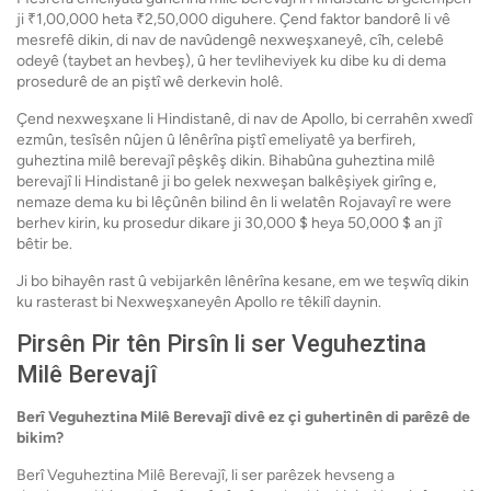
ji ₹1,00,000 heta ₹2,50,000 diguhere. Çend faktor bandorê li vê
mesrefê dikin, di nav de navûdengê nexweşxaneyê, cîh, celebê
odeyê (taybet an hevbeş), û her tevliheviyek ku dibe ku di dema
prosedurê de an piştî wê derkevin holê.
Çend nexweşxane li Hindistanê, di nav de Apollo, bi cerrahên xwedî
ezmûn, tesîsên nûjen û lênêrîna piştî emeliyatê ya berfireh,
guheztina milê berevajî pêşkêş dikin. Bihabûna guheztina milê
berevajî li Hindistanê ji bo gelek nexweşan balkêşiyek girîng e,
nemaze dema ku bi lêçûnên bilind ên li welatên Rojavayî re were
berhev kirin, ku prosedur dikare ji 30,000 $ heya 50,000 $ an jî
bêtir be.
Ji bo bihayên rast û vebijarkên lênêrîna kesane, em we teşwîq dikin
ku rasterast bi Nexweşxaneyên Apollo re têkilî daynin.
Pirsên Pir tên Pirsîn li ser Veguheztina
Milê Berevajî
Berî Veguheztina Milê Berevajî divê ez çi guhertinên di parêzê de
bikim?
Berî Veguheztina Milê Berevajî, li ser parêzek hevseng a