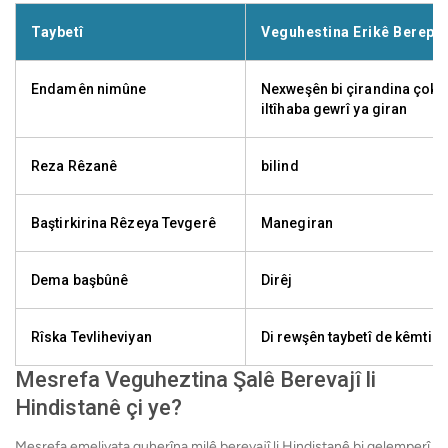
Taybetî
Veguhestina Erikê Berepa
Endamên nimûne
Nexweşên bi çirandina çokê r
iltîhaba gewrî ya giran
Reza Rêzanê
bilind
Baştirkirina Rêzeya Tevgerê
Manegiran
Dema başbûnê
Dirêj
Rîska Tevliheviyan
Di rewşên taybetî de kêmtir
Mesrefa Veguheztina Şalê Berevajî li
Hindistanê çi ye?
Mesrefa emeliyata guherîna milê berevajî li Hindistanê bi gelemperî