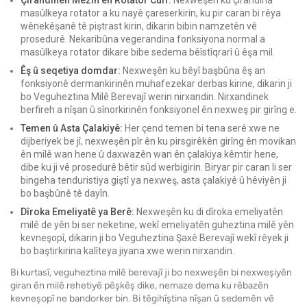
Çirandinên Mezin ên Rotator Cuff:
Nexweşên ku çirandina
masûlkeya rotator a ku nayê çareserkirin, ku pir caran bi rêya
wênekêşanê tê piştrast kirin, dikarin bibin namzetên vê
prosedurê. Nekaribûna vegerandina fonksiyona normal a
masûlkeya rotator dikare bibe sedema bêîstîqrarî û êşa mil.
Êş û seqetiya domdar:
Nexweşên ku bêyî başbûna êş an
fonksiyonê dermankirinên muhafezekar derbas kirine, dikarin ji
bo Veguheztina Milê Berevajî werin nirxandin. Nirxandinek
berfireh a nîşan û sînorkirinên fonksiyonel ên nexweş pir girîng e.
Temen û Asta Çalakiyê:
Her çend temen bi tena serê xwe ne
dijberiyek be jî, nexweşên pîr ên ku pirsgirêkên girîng ên movikan
ên milê wan hene û daxwazên wan ên çalakiya kêmtir hene,
dibe ku ji vê prosedurê bêtir sûd werbigirin. Biryar pir caran li ser
bingeha tenduristiya giştî ya nexweş, asta çalakiyê û hêviyên ji
bo başbûnê tê dayîn.
Dîroka Emeliyatê ya Berê:
Nexweşên ku di dîroka emeliyatên
milê de yên bi ser neketine, wekî emeliyatên guheztina milê yên
kevneşopî, dikarin ji bo Veguheztina Şaxê Berevajî wekî rêyek ji
bo baştirkirina kalîteya jiyana xwe werin nirxandin.
Bi kurtasî, veguheztina milê berevajî ji bo nexweşên bi nexweşiyên
giran ên milê rehetiyê pêşkêş dike, nemaze dema ku rêbazên
kevneşopî ne bandorker bin. Bi têgihîştina nîşan û sedemên vê