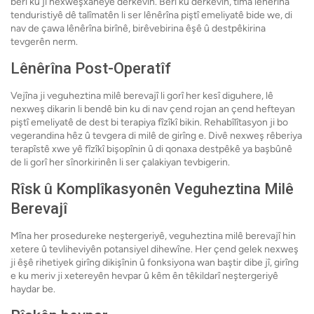
berî ku ji nexweşxaneyê derkevin. Berî ku derkevin, tîma lênerîna
tenduristiyê dê talîmatên li ser lênêrîna piştî emeliyatê bide we, di
nav de çawa lênêrîna birînê, birêvebirina êşê û destpêkirina
tevgerên nerm.
Lênêrîna Post-Operatîf
Vejîna ji veguheztina milê berevajî li gorî her kesî diguhere, lê
nexweş dikarin li bendê bin ku di nav çend rojan an çend hefteyan
piştî emeliyatê de dest bi terapiya fîzîkî bikin. Rehabîlîtasyon ji bo
vegerandina hêz û tevgera di milê de girîng e. Divê nexweş rêberiya
terapîstê xwe yê fîzîkî bişopînin û di qonaxa destpêkê ya başbûnê
de li gorî her sînorkirinên li ser çalakiyan tevbigerin.
Rîsk û Komplîkasyonên Veguheztina Milê
Berevajî
Mîna her prosedureke neştergeriyê, veguheztina milê berevajî hin
xetere û tevliheviyên potansiyel dihewîne. Her çend gelek nexweş
ji êşê rihetiyek girîng dikişînin û fonksiyona wan baştir dibe jî, girîng
e ku meriv ji xetereyên hevpar û kêm ên têkildarî neştergeriyê
haydar be.