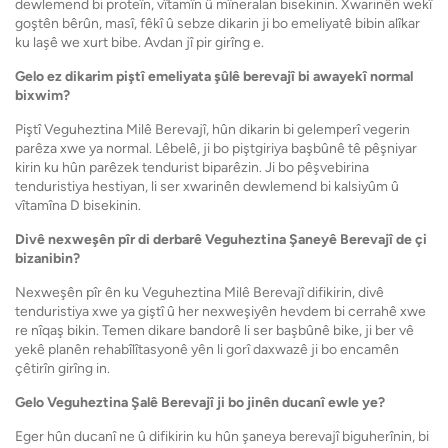
dewlemend bi proteîn, vîtamîn û mîneralan bisekinin. Xwarinên wekî
goştên bêrûn, masî, fêkî û sebze dikarin ji bo emeliyatê bibin alîkar
ku laşê we xurt bibe. Avdan jî pir girîng e.
Gelo ez dikarim piştî emeliyata şûlê berevajî bi awayekî normal
bixwim?
Piştî Veguheztina Milê Berevajî, hûn dikarin bi gelemperî vegerin
parêza xwe ya normal. Lêbelê, ji bo piştgiriya başbûnê tê pêşniyar
kirin ku hûn parêzek tendurist biparêzin. Ji bo pêşvebirina
tenduristiya hestiyan, li ser xwarinên dewlemend bi kalsiyûm û
vîtamîna D bisekinin.
Divê nexweşên pîr di derbarê Veguheztina Şaneyê Berevajî de çi
bizanibin?
Nexweşên pîr ên ku Veguheztina Milê Berevajî difikirin, divê
tenduristiya xwe ya giştî û her nexweşiyên hevdem bi cerrahê xwe
re nîqaş bikin. Temen dikare bandorê li ser başbûnê bike, ji ber vê
yekê planên rehabîlîtasyonê yên li gorî daxwazê ​​​​ji bo encamên
çêtirîn girîng in.
Gelo Veguheztina Şalê Berevajî ji bo jinên ducanî ewle ye?
Eger hûn ducanî ne û difikirin ku hûn şaneya berevajî biguherînin, bi