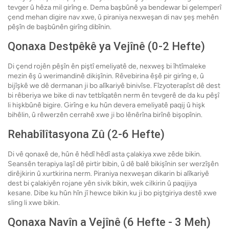
tevger û hêza mil girîng e. Dema başbûnê ya bendewar bi gelemperî
çend mehan digire nav xwe, û piraniya nexweşan di nav şeş mehên
pêşîn de başbûnên girîng dibînin.
Qonaxa Destpêkê ya Vejînê (0-2 Hefte)
Di çend rojên pêşîn ên piştî emeliyatê de, nexweş bi îhtîmaleke
mezin êş û werimandinê dikişînin. Rêvebirina êşê pir girîng e, û
bijîşkê we dê dermanan ji bo alîkariyê binivîse. Fîzyoterapîst dê dest
bi rêberiya we bike di nav tetbîqatên nerm ên tevgerê de da ku pêşî
li hişkbûnê bigire. Girîng e ku hûn devera emeliyatê paqij û hişk
bihêlin, û rêwerzên cerrahê xwe ji bo lênêrîna birînê bişopînin.
Rehabîlîtasyona Zû (2-6 Hefte)
Di vê qonaxê de, hûn ê hêdî hêdî asta çalakiya xwe zêde bikin.
Seansên terapiya laşî dê pirtir bibin, û dê balê bikişînin ser werzîşên
dirêjkirin û xurtkirina nerm. Piraniya nexweşan dikarin bi alîkariyê
dest bi çalakiyên rojane yên sivik bikin, wek cilkirin û paqijiya
kesane. Dibe ku hûn hîn jî hewce bikin ku ji bo piştgiriya destê xwe
sling li xwe bikin.
Qonaxa Navîn a Vejînê (6 Hefte - 3 Meh)