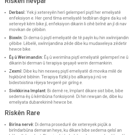
Rîskên hevpar
Derbasî:
Yek ji xetereyên herî gelemperî piştî her emeliyatê
enfeksiyon e. Her çend tîma emeliyatê tedbîran digire da ku vê
xetereyê kêm bike jî, enfeksiyon dikarin li cihê birînê an jî di nav
movikan de çêbibin.
Bixwîn:
Di dema û piştî emeliyatê de tê payîn ku hin xwînrijandin
çêbibe. Lêbelê, xwînrijandina zêde dibe ku mudaxeleya zêdetir
hewce bike.
Êş û Werimandin:
Êş û werimîna piştî emeliyatê gelemperî ne û
dikarin bi derman û terapiya qeşayê werin dermankirin.
Zexmî:
Dibe ku hin nexweş piştî emeliyatê di movika milê de
hişkbûnê bibînin. Terapiya fîzîkî ji bo alîkariya ji nû ve
bidestxistina rêjeya tevgerê pir girîng e.
Sivikkirina Implant:
Bi demê re, împlant dikare sist bibe, bibe
sedema êş û kêmbûna fonksiyonê. Di hin rewşan de, dibe ku
emeliyata dubarekirinê hewce be.
Rîskên Rare
Birîna nervê:
Di dema prosedurê de xetereyek piçûk a
birîndarbûna demaran heye, ku dikare bibe sedema qelsî an