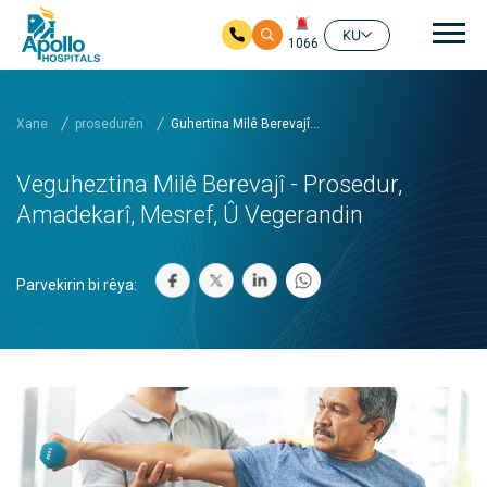
nav
KU
1066
Skip to main content
Xane
prosedurên
Guhertina Milê Berevajî...
Veguheztina Milê Berevajî - Prosedur,
Amadekarî, Mesref, Û Vegerandin
Parvekirin bi rêya: