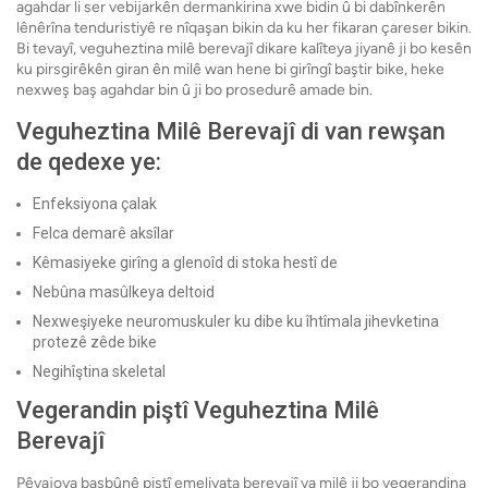
agahdar li ser vebijarkên dermankirina xwe bidin û bi dabînkerên
lênêrîna tenduristiyê re nîqaşan bikin da ku her fikaran çareser bikin.
Bi tevayî, veguheztina milê berevajî dikare kalîteya jiyanê ji bo kesên
ku pirsgirêkên giran ên milê wan hene bi girîngî baştir bike, heke
nexweş baş agahdar bin û ji bo prosedurê amade bin.
Veguheztina Milê Berevajî di van rewşan
de qedexe ye:
Enfeksiyona çalak
Felca demarê aksîlar
Kêmasiyeke girîng a glenoîd di stoka hestî de
Nebûna masûlkeya deltoid
Nexweşiyeke neuromuskuler ku dibe ku îhtîmala jihevketina
protezê zêde bike
Negihîştina skeletal
Vegerandin piştî Veguheztina Milê
Berevajî
Pêvajoya başbûnê piştî emeliyata berevajî ya milê ji bo vegerandina