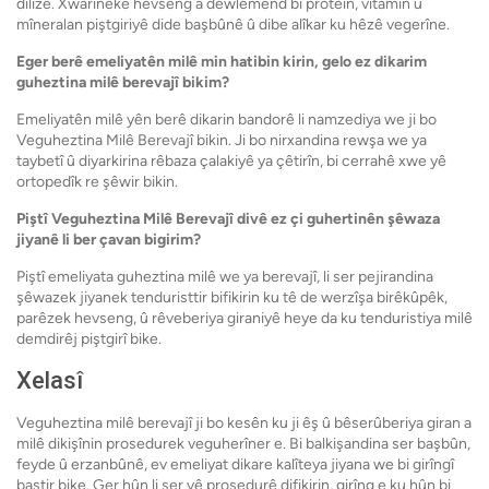
dilîze. Xwarineke hevseng a dewlemend bi proteîn, vîtamîn û
mîneralan piştgiriyê dide başbûnê û dibe alîkar ku hêzê vegerîne.
Eger berê emeliyatên milê min hatibin kirin, gelo ez dikarim
guheztina milê berevajî bikim?
Emeliyatên milê yên berê dikarin bandorê li namzediya we ji bo
Veguheztina Milê Berevajî bikin. Ji bo nirxandina rewşa we ya
taybetî û diyarkirina rêbaza çalakiyê ya çêtirîn, bi cerrahê xwe yê
ortopedîk re şêwir bikin.
Piştî Veguheztina Milê Berevajî divê ez çi guhertinên şêwaza
jiyanê li ber çavan bigirim?
Piştî emeliyata guheztina milê we ya berevajî, li ser pejirandina
şêwazek jiyanek tenduristtir bifikirin ku tê de werzîşa birêkûpêk,
parêzek hevseng, û rêveberiya giraniyê heye da ku tenduristiya milê
demdirêj piştgirî bike.
Xelasî
Veguheztina milê berevajî ji bo kesên ku ji êş û bêserûberiya giran a
milê dikişînin prosedurek veguherîner e. Bi balkişandina ser başbûn,
feyde û erzanbûnê, ev emeliyat dikare kalîteya jiyana we bi girîngî
baştir bike. Ger hûn li ser vê prosedurê difikirin, girîng e ku hûn bi