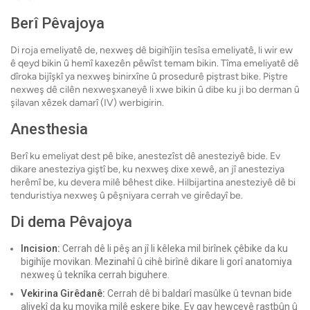
Berî Pêvajoya
Di roja emeliyatê de, nexweş dê bigihîjin tesîsa emeliyatê, li wir ew
ê qeyd bikin û hemî kaxezên pêwîst temam bikin. Tîma emeliyatê dê
dîroka bijîşkî ya nexweş binirxîne û prosedurê piştrast bike. Piştre
nexweş dê cilên nexweşxaneyê li xwe bikin û dibe ku ji bo derman û
şilavan xêzek damarî (IV) werbigirin.
Anesthesia
Berî ku emeliyat dest pê bike, anestezîst dê anesteziyê bide. Ev
dikare anesteziya giştî be, ku nexweş dixe xewê, an jî anesteziya
herêmî be, ku devera milê bêhest dike. Hilbijartina anesteziyê dê bi
tenduristiya nexweş û pêşniyara cerrah ve girêdayî be.
Di dema Pêvajoya
Incision:
Cerrah dê li pêş an jî li kêleka mil birînek çêbike da ku
bigihîje movikan. Mezinahî û cihê birînê dikare li gorî anatomiya
nexweş û teknîka cerrah biguhere.
Vekirina Girêdanê:
Cerrah dê bi baldarî masûlke û tevnan bide
aliyekî da ku movika milê eşkere bike. Ev gav hewceyê rastbûn û