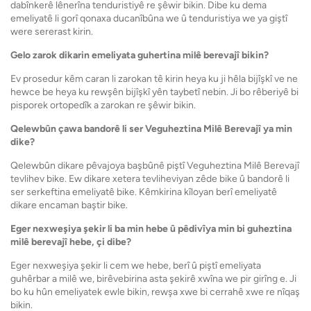
dabînkerê lênerîna tenduristiyê re şêwir bikin. Dibe ku dema
emeliyatê li gorî qonaxa ducanîbûna we û tenduristiya we ya giştî
were sererast kirin.
Gelo zarok dikarin emeliyata guhertina milê berevajî bikin?
Ev prosedur kêm caran li zarokan tê kirin heya ku ji hêla bijîşkî ve ne
hewce be heya ku rewşên bijîşkî yên taybetî nebin. Ji bo rêberiyê bi
pisporek ortopedîk a zarokan re şêwir bikin.
Qelewbûn çawa bandorê li ser Veguheztina Milê Berevajî ya min
dike?
Qelewbûn dikare pêvajoya başbûnê piştî Veguheztina Milê Berevajî
tevlihev bike. Ew dikare xetera tevliheviyan zêde bike û bandorê li
ser serkeftina emeliyatê bike. Kêmkirina kîloyan berî emeliyatê
dikare encaman baştir bike.
Eger nexweşiya şekir li ba min hebe û pêdivîya min bi guheztina
milê berevajî hebe, çi dibe?
Eger nexweşiya şekir li cem we hebe, berî û piştî emeliyata
guhêrbar a milê we, birêvebirina asta şekirê xwîna we pir girîng e. Ji
bo ku hûn emeliyatek ewle bikin, rewşa xwe bi cerrahê xwe re nîqaş
bikin.