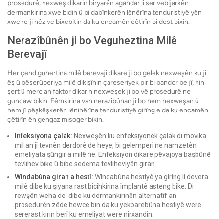
prosedurê, nexweş dikarin biryarên agahdar li ser vebijarkên
dermankirina xwe bidin û bi dabînkerên lênêrîna tenduristiyê yên
xwe re ji nêz ve bixebitin da ku encamên çêtirîn bi dest bixin.
Nerazîbûnên ji bo Veguheztina Milê
Berevajî
Her çend guhertina milê berevajî dikare ji bo gelek nexweşên ku ji
êş û bêserûberiya milê dikişînin çareseriyek pir bi bandor be jî, hin
şert û merc an faktor dikarin nexweşek ji bo vê prosedurê ne
guncaw bikin. Fêmkirina van nerazîbûnan ​​ji bo hem nexweşan û
hem jî pêşkêşkerên lênihêrîna tenduristiyê girîng e da ku encamên
çêtirîn ên gengaz misoger bikin.
Infeksiyona çalak:
Nexweşên ku enfeksiyonek çalak di movika
mil an jî tevnên derdorê de heye, bi gelemperî ne namzetên
emeliyata şûngir a milê ne. Enfeksiyon dikare pêvajoya başbûnê
tevlihev bike û bibe sedema tevliheviyên giran.
Windabûna giran a hestî:
Windabûna hestiyê ya girîng li devera
milê dibe ku şiyana rast bicihkirina împlantê asteng bike. Di
rewşên weha de, dibe ku dermankirinên alternatîf an
prosedurên zêde hewce bin da ku yekparebûna hestiyê were
sererast kirin berî ku emeliyat were nirxandin.