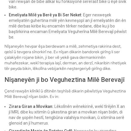
van rewşan de bibe alîkar ku fonksiyonê sererast bike û êşê sivik
bike.
Emeliyata Milê ya Berê ya Bi Ser Neket:
Eger nexweşek
emeliyatên guhertina milê yên kevneşopî an jî emeliyatên din ên
milê derbas kiribe ku encamên têrker nedane, dibe ku ji bo
baştirkirina encaman Emeliyata Veguherîna Milê Berevajî pêwîst
be.
Nîşaneyên hevpar êşa berdewam a milê, zehmetiya rakirina dest,
qelsî û tevgera sînorkirî ne. Ev nîşan dikarin bandorek girîng li ser
çalakiyên rojane bikin, ji ber vê yekê gava dermankirinên
muhafezekar, wekî terapiya laşî, derman, an derzî, nikaribin rihetiyek
têr peyda bikin, lêkolîna vebijarkên neştergeriyê girîng dike.
Nîşaneyên ji bo Veguheztina Milê Berevajî
Çend rewşên klînîkî û dîtinên teşhîsê dikarin pêwîstiya Veguheztina
Milê Berevajî nîşan bidin. Ev in:
Zirara Giran a Movikan:
Lêkolînên wênekirinê, wekî tîrêjên X an
jî MRI, dibe ku xitimîn û şikestina giran a movikan nîşan bidin, di
nav de şopên hestî, tengbûna valahiya movikan, û xitimîna serê
glenoid an jî humerus.