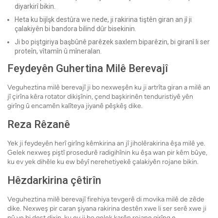
diyarkirî bikin.
Heta ku bijîşk destûra we nede, ji rakirina tiştên giran an jî ji
çalakiyên bi bandora bilind dûr bisekinin.
Ji bo piştgiriya başbûnê parêzek saxlem biparêzin, bi giranî li ser
proteîn, vîtamîn û mîneralan.
Feydeyên Guhertina Milê Berevajî
Veguheztina milê berevajî ji bo nexweşên ku ji artrîta giran a milê an
jî çirîna kêra rotator dikişînin, çend başkirinên tenduristiyê yên
girîng û encamên kalîteya jiyanê pêşkêş dike.
Reza Rêzanê
Yek ji feydeyên herî girîng kêmkirina an jî jiholêrakirina êşa milê ye.
Gelek nexweş piştî prosedurê radigihînin ku êşa wan pir kêm bûye,
ku ev yek dihêle ku ew bêyî nerehetiyekê çalakiyên rojane bikin.
Hêzdarkirina çêtirîn
Veguheztina milê berevajî firehiya tevgerê di movika milê de zêde
dike. Nexweş pir caran şiyana rakirina destên xwe li ser serê xwe ji
nû ve bi dest dixin, ku ev ji bo gelek karên rojane girîng e.