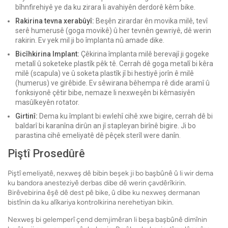
bîhnfirehiyê ye da ku zirara li avahiyên derdorê kêm bike.
Rakirina tevna xerabûyî:
Beşên zirardar ên movika milê, tevî
serê humerusê (goga movikê) û her tevnên gewriyê, dê werin
rakirin. Ev yek mil ji bo împlanta nû amade dike.
Bicîhkirina Implant:
Çêkirina împlanta milê berevajî ji gogeke
metalî û soketeke plastîk pêk tê. Cerrah dê goga metalî bi kêra
milê (scapula) ve û soketa plastîk jî bi hestiyê jorîn ê milê
(humerus) ve girêbide. Ev sêwirana bêhempa rê dide aramî û
fonksiyonê çêtir bibe, nemaze li nexweşên bi kêmasiyên
masûlkeyên rotator.
Girtinî:
Dema ku împlant bi ewlehî cihê xwe bigire, cerrah dê bi
baldarî bi karanîna dirûn an jî stapleyan birînê bigire. Ji bo
parastina cihê emeliyatê dê pêçek sterîl were danîn.
Piştî Prosedûrê
Piştî emeliyatê, nexweş dê bibin beşek ji bo başbûnê û li wir dema
ku bandora anesteziyê derbas dibe dê werin çavdêrîkirin.
Birêvebirina êşê dê dest pê bike, û dibe ku nexweş dermanan
bistînin da ku alîkariya kontrolkirina nerehetiyan bikin.
Nexweş bi gelemperî çend demjimêran li beşa başbûnê dimînin