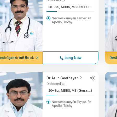
Orthopedics
28+ Sal, MBBS, MS ORTHO...
Nexweşxaneyên Taybet ên
Apollo, Trichy
estnîşankirinê Book
bang Now
Dest
Dr Arun Geethayan R
Orthopedics
20+ Sal, MBBS, MS (Gen.s...)
Nexweşxaneyên Taybet ên
Apollo, Trichy