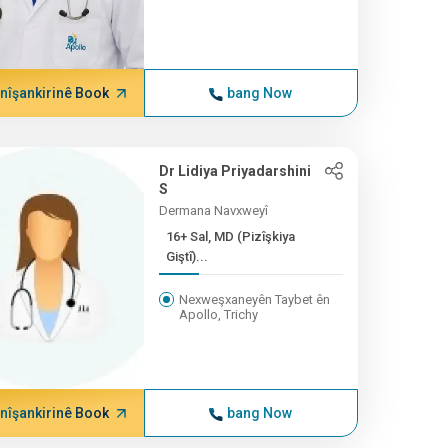
nîşankirinê Book
bang Now
Dr Lidiya Priyadarshini
S
Dermana Navxweyî
16+ Sal, MD (Pizîşkiya
Giştî)...
Nexweşxaneyên Taybet ên
Apollo, Trichy
nîşankirinê Book
bang Now