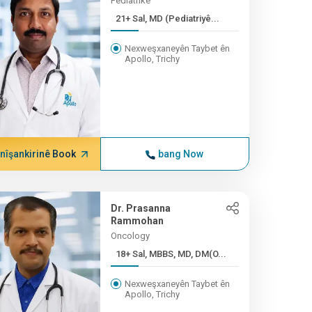
Pediatrîkê
21+ Sal, MD (Pediatriyê...
Nexweşxaneyên Taybet ên
Apollo, Trichy
nîşankirinê Book
bang Now
Dr. Prasanna
Rammohan
Oncology
18+ Sal, MBBS, MD, DM(O...
Nexweşxaneyên Taybet ên
Apollo, Trichy