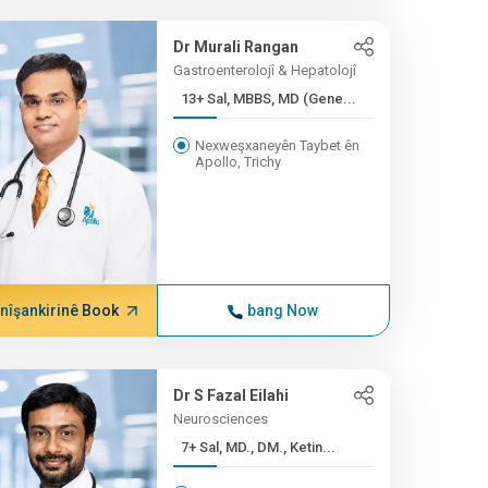
Dr Murali Rangan
Gastroenterolojî & Hepatolojî
13+ Sal, MBBS, MD (Gene...
Nexweşxaneyên Taybet ên
Apollo, Trichy
nîşankirinê Book
bang Now
Dr S Fazal Eilahi
Neurosciences
7+ Sal, MD., DM., Ketin...