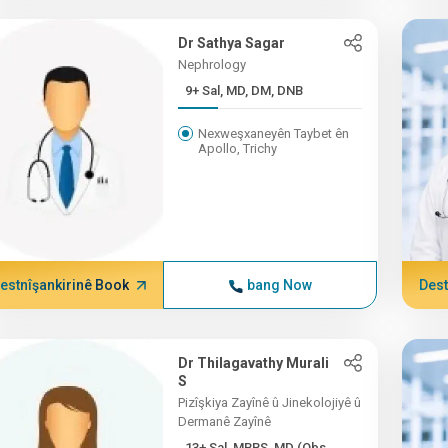
Dr Sathya Sagar
Nephrology
9+ Sal, MD, DM, DNB
Nexweşxaneyên Taybet ên
Apollo, Trichy
estnîşankirinê Book
bang Now
Dest
Dr Thilagavathy Murali
S
Pizîşkiya Zayînê û Jinekolojiyê û
Dermanê Zayînê
13+ Sal, MBBS, MD (Obs ...