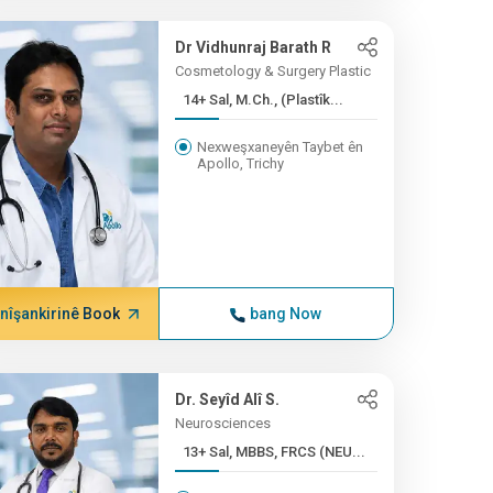
Dr Vidhunraj Barath R
Cosmetology & Surgery Plastic
14+ Sal, M.Ch., (Plastîk...
Nexweşxaneyên Taybet ên
Apollo, Trichy
nîşankirinê Book
bang Now
Dr. Seyîd Alî S.
Neurosciences
13+ Sal, MBBS, FRCS (NEU...