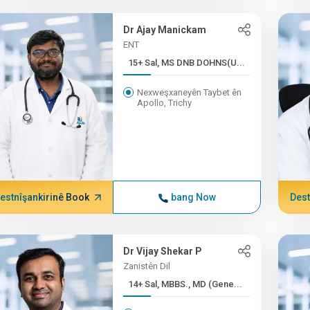
Dr Ajay Manickam
ENT
15+ Sal, MS DNB DOHNS(U...
Nexweşxaneyên Taybet ên
Apollo, Trichy
estnîşankirinê Book
bang Now
Dest
Dr Vijay Shekar P
Zanistên Dil
14+ Sal, MBBS., MD (Gene...