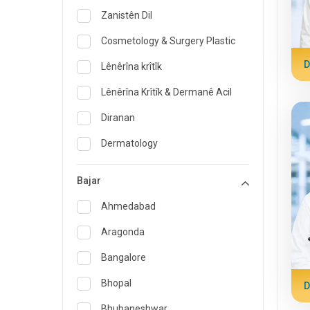
Zanistên Dil
Cosmetology & Surgery Plastic
D
Lênêrîna krîtîk
Lênêrîna Krîtîk & Dermanê Acil
Diranan
Dermatology
Pisporê Diyetisyen û Xwarinê
Bajar
Dermana acîl
Ahmedabad
Endokrinolojî & Lênihêrîna
Diyabetê
Aragonda
ENT
Bangalore
Pisporê Pizîşkiya Malbatê
Bhopal
D
Gastroenterolojî & Hepatolojî
Bhubaneshwar