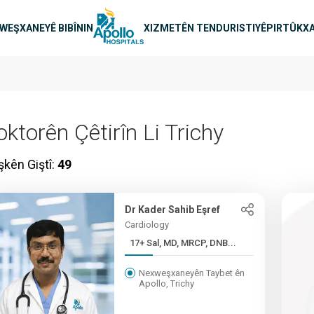
n main
WEŞXANEYÊ BIBÎNIN
XIZMETÊN TENDURISTIYÊ
PIRTÛKXA
ktorên Çêtirîn Li Trichy
îşkên Giştî:
49
Dr Kader Sahib Eşref
Cardiology
17+ Sal, MD, MRCP, DNB...
Nexweşxaneyên Taybet ên
Apollo, Trichy