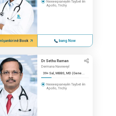
Nexweşxaneyên Taybet ên
Apollo, Trichy
nîşankirinê Book
bang Now
Dr Sethu Raman
Dermana Navxweyî
39+ Sal, MBBS, MD (Gene...
Nexweşxaneyên Taybet ên
Apollo, Trichy