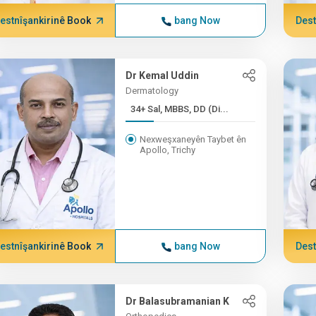
estnîşankirinê Book
bang Now
Dest
Dr Kemal Uddin
Dermatology
34+ Sal, MBBS, DD (Di...
Nexweşxaneyên Taybet ên
Apollo, Trichy
estnîşankirinê Book
bang Now
Dest
Dr Balasubramanian K