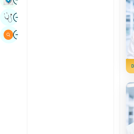
sindhi
Wêne
Raya Pisporê Bistînin
spanî
swahili
Wêne
Gerr
tamil
Telugu
Tulu
D
Urdu