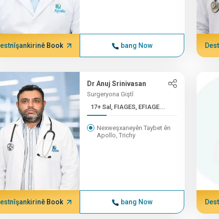
estnîşankirinê Book
bang Now
Dest
Dr Anuj Srinivasan
Surgeryona Giştî
17+ Sal, FIAGES, EFIAGE...
Nexweşxaneyên Taybet ên
Apollo, Trichy
estnîşankirinê Book
bang Now
Dest