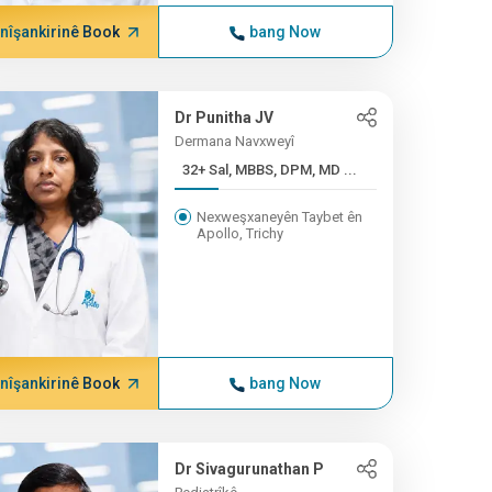
nîşankirinê Book
bang Now
Dr Punitha JV
Dermana Navxweyî
32+ Sal, MBBS, DPM, MD ...
Nexweşxaneyên Taybet ên
Apollo, Trichy
nîşankirinê Book
bang Now
Dr Sivagurunathan P