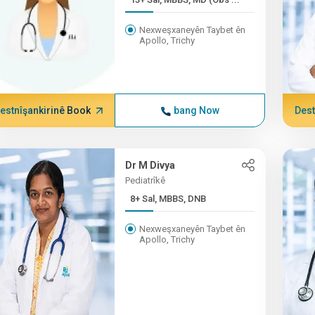
Nexweşxaneyên Taybet ên
Apollo, Trichy
estnîşankirinê Book
bang Now
Dest
Dr M Divya
Pediatrîkê
8+ Sal, MBBS, DNB
Nexweşxaneyên Taybet ên
Apollo, Trichy