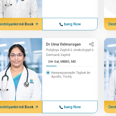
estnîşankirinê Book
bang Now
Dest
Dr Uma Velmurugan
Pizîşkiya Zayînê û Jinekolojiyê û
Dermanê Zayînê
24+ Sal, MBBS, MD
Nexweşxaneyên Taybet ên
Apollo, Trichy
estnîşankirinê Book
bang Now
Dest