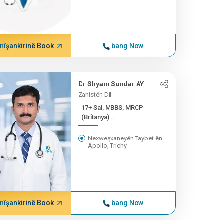
nîşankirinê Book
bang Now
Dr Shyam Sundar AY
Zanistên Dil
17+ Sal, MBBS, MRCP
(Brîtanya)...
Nexweşxaneyên Taybet ên
Apollo, Trichy
nîşankirinê Book
bang Now