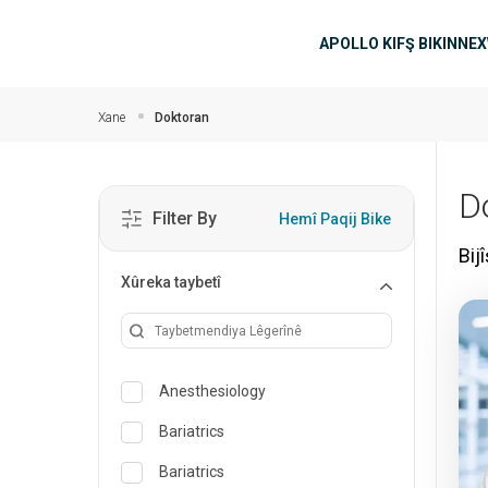
Skip to main content
navîgasyo
APOLLO KIFŞ BIKIN
NEX
Xane
Doktoran
Do
Filter By
Hemî Paqij Bike
Bij
Xûreka taybetî
Anesthesiology
Bariatrics
Bariatrics