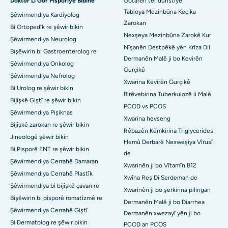
Doktor Li Gor Pisporiyê Bibîne
Gotarên tenduristiyê
Tabloya Mezinbûna Keçika
Şêwirmendiya Kardiyolog
Zarokan
Bi Ortopedîk re şêwir bikin
Nexşeya Mezinbûna Zarokê Kur
Şêwirmendiya Neurolog
Nîşanên Destpêkê yên Krîza Dil
Bişêwirin bi Gastroenterolog re
Dermanên Malê ji bo Kevirên
Şêwirmendiya Onkolog
Gurçikê
Şêwirmendiya Nefrolog
Xwarina Kevirên Gurçikê
Bi Urolog re şêwir bikin
Birêvebirina Tuberkulozê li Malê
Bijîşkê Giştî re şêwir bikin
PCOD vs PCOS
Şêwirmendiya Pişiknas
Xwarina hevseng
Bijîşkê zarokan re şêwir bikin
Rêbazên Kêmkirina Triglycerides
Jineologê şêwir bikin
Hemû Derbarê Nexweşiya Vîrusî
Bi Pisporê ENT re şêwir bikin
de
Şêwirmendiya Cerrahê Damaran
Xwarinên ji bo Vîtamîn B12
Şêwirmendiya Cerrahê Plastîk
Xwîna Reş Di Serdeman de
Şêwirmendiya bi bijîşkê çavan re
Xwarinên ji bo şerkirina pilingan
Bişêwirin bi pisporê romatîzmê re
Dermanên Malê ji bo Diarrhea
Şêwirmendiya Cerrahê Giştî
Dermanên xwezayî yên ji bo
Bi Dermatolog re şêwir bikin
PCOD an PCOS