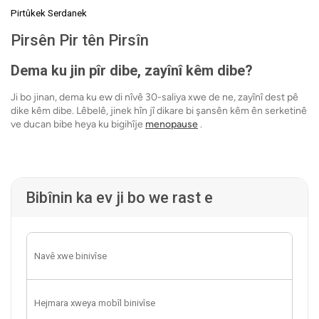
Pirtûkek Serdanek
Pirsên Pir tên Pirsîn
Dema ku jin pîr dibe, zayînî kêm dibe?
Ji bo jinan, dema ku ew di nîvê 30-saliya xwe de ne, zayînî dest pê
dike kêm dibe. Lêbelê, jinek hîn jî dikare bi şansên kêm ên serketinê
ve ducan bibe heya ku bigihîje
menopause
.
Bibînin ka ev ji bo we rast e