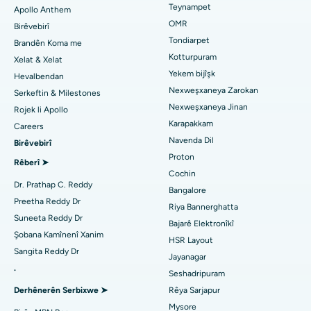
Navenda Dil a Herî Baş li Thousand Lights, Chennai
Neştergeriya Lasikê
Teynampet
Apollo Anthem
Pediatriyê Bibîne
OMR
Birêvebirî
Nexweşxaneya herî baş li Jubilee Hills, Hyderabad
Rhinoplasty
Tondiarpet
Brandên Koma me
Kotturpuram
Nexweşxaneya herî baş li Tondiarpet, Chennai
Xelat & Xelat
Liposuction
Dermatolog bibîne
Yekem bijîşk
Hevalbendan
Nexweşxaneya herî baş li Kotturpuram, Chennai
Angiogram Coronary
Nexweşxaneya Zarokan
Serkeftin & Milestones
Nexweşxaneya Jinan
Rojek li Apollo
Nexweşxaneya çêtirîn li Kovai Road, Karur
Veguheztina Valveya Aortê ya Transkateterê
Karapakkam
Urolog bibîne
Careers
Navenda Dil
Nexweşxaneya herî baş li Karapakkam, Chennai
Birêvebirî
Çakkirina Vana MitraClip
Proton
Rêberî ➤
Nexweşxaneya herî baş li Arilova, Vizag
Neştergeriya Dilê Kêm Invasive
Cochin
Diyabetolog bibîne
Dr. Prathap C. Reddy
Bangalore
Nexweşxaneya herî baş li Kanpur Road, Lucknow
Ablation kateter
Preetha Reddy Dr
Riya Bannerghatta
Suneeta Reddy Dr
Bajarê Elektronîkî
Nexweşxaneya herî baş li Sektora-26, Noida
Jinekolog Bibîne
Surgery Veavakirina ACL
Şobana Kamînenî Xanim
HSR Layout
Sangita Reddy Dr
Nexweşxaneya herî baş li Gandhinagar, Ahmedabad
Veguhestina erikê Berepaş
Jayanagar
.
Seshadripuram
Bijîşkê Giştî Bibîne
Nexweşxaneya herî baş li Aragonda, Andhra Pradesh
Ablation endometrial
Derhênerên Serbixwe ➤
Rêya Sarjapur
Mysore
Nexweşxaneya herî baş li Bannerghatta Road, Bangalore
Embolîzasyona Artery Uterine