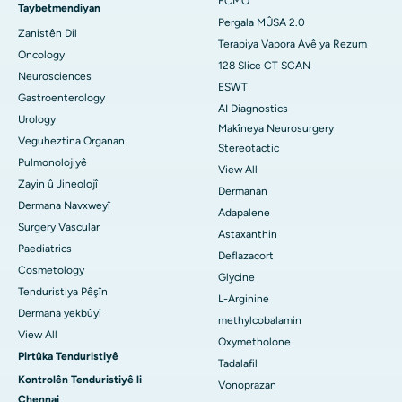
ECMO
Taybetmendiyan
Pergala MÛSA 2.0
Zanistên Dil
Terapiya Vapora Avê ya Rezum
Oncology
128 Slice CT SCAN
Neurosciences
ESWT
Gastroenterology
AI Diagnostics
Urology
Makîneya Neurosurgery
Veguheztina Organan
Stereotactic
Pulmonolojiyê
View All
Zayin û Jineolojî
Dermanan
Dermana Navxweyî
Adapalene
Surgery Vascular
Astaxanthin
Paediatrics
Deflazacort
Cosmetology
Glycine
Tenduristiya Pêşîn
L-Arginine
Dermana yekbûyî
methylcobalamin
View All
Oxymetholone
Pirtûka Tenduristiyê
Tadalafil
Kontrolên Tenduristiyê li
Vonoprazan
Chennai