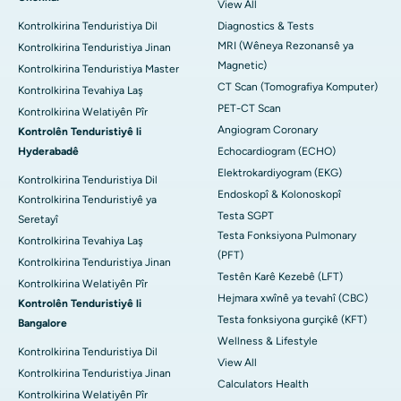
View All
Kontrolkirina Tenduristiya Dil
Diagnostics & Tests
MRI (Wêneya Rezonansê ya
Kontrolkirina Tenduristiya Jinan
Magnetic)
Kontrolkirina Tenduristiya Master
CT Scan (Tomografiya Komputer)
Kontrolkirina Tevahiya Laş
PET-CT Scan
Kontrolkirina Welatiyên Pîr
Angiogram Coronary
Kontrolên Tenduristiyê li
Hyderabadê
Echocardiogram (ECHO)
Elektrokardiyogram (EKG)
Kontrolkirina Tenduristiya Dil
Endoskopî & Kolonoskopî
Kontrolkirina Tenduristiyê ya
Testa SGPT
Seretayî
Testa Fonksiyona Pulmonary
Kontrolkirina Tevahiya Laş
(PFT)
Kontrolkirina Tenduristiya Jinan
Testên Karê Kezebê (LFT)
Kontrolkirina Welatiyên Pîr
Hejmara xwînê ya tevahî (CBC)
Kontrolên Tenduristiyê li
Testa fonksiyona gurçikê (KFT)
Bangalore
Wellness & Lifestyle
Kontrolkirina Tenduristiya Dil
View All
Kontrolkirina Tenduristiya Jinan
Calculators Health
Kontrolkirina Welatiyên Pîr