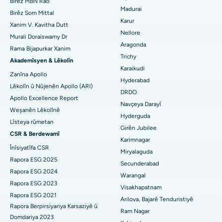
Birêz MBN Rao
Madurai
Birêz Som Mittal
Psîkolog Bibîne
Nexweşxaneya herî baş li Yekîneya-15, Bhubaneswar
Ovarian Cystectomy
Karur
Xanim V. Kavitha Dutt
Nellore
Murali Doraiswamy Dr
Nexweşxaneya herî baş li Seepat Road, Bilaspur
Emeliyata Penceşêrê Sîngê
Aragonda
Rama Bijapurkar Xanim
Cerrahê Giştî Bibîne
Trichy
Nexweşxaneya herî baş li Ellisbridge, Ahmedabad
Brachytherapy
Akademîsyen & Lêkolîn
Karaikudi
Zanîna Apollo
Nexweşxaneya herî baş li New Delhiyê
Kolonyoscopy
Hyderabad
Lêkolîn û Nûjenên Apollo (ARI)
DRDO
Nexweşxaneya herî baş li DRDO, Hyderabad
Apollo Excellence Report
Polypotomy
Navçeya Darayî
Weşanên Lêkolînê
Hyderguda
Nexweşxaneya herî baş li GS Road, Guwahati
Stîlasyona Mejî ya Kûr
Lîsteya rûmetan
Girên Jubilee
CSR & Berdewamî
Nexweşxaneya herî baş li Hyderguda, Hyderabad
Diyalîza Peritoneal
Karimnagar
Înîsiyatîfa CSR
Miryalaguda
Nexweşxaneya herî baş li Vijay Nagar, Indore
Biopsiya gurçikê
Rapora ESG 2025
Secunderabad
Rapora ESG 2024
Warangal
Nexweşxaneya herî baş li Suryaraopeta Main Road, Kakinada
Parathyroidectomy
Rapora ESG 2023
Visakhapatnam
Rapora ESG 2021
Nexweşxaneya herî baş li Rêya Circular a Canal, Kolkata
Surgery Cytoreductive
Arilova, Bajarê Tenduristiyê
Rapora Berpirsiyariya Karsaziyê û
Ram Nagar
Nexweşxaneya herî baş li CBD Belapur, Navi Mumbai
Domdariya 2023
Guhertina Tevahî ya Çokê ya Seramîk