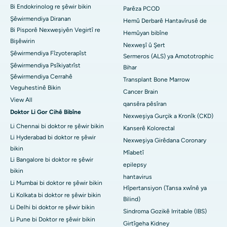
Bi Endokrinolog re şêwir bikin
Parêza PCOD
Şêwirmendiya Diranan
Hemû Derbarê Hantavîrusê de
Bi Pisporê Nexweşiyên Vegirtî re
Hemûyan bibîne
Bişêwirin
Nexweşî û Şert
Şêwirmendiya Fîzyoterapîst
Sermeros (ALS) ya Amototrophic
Şêwirmendiya Psîkiyatrîst
Bihar
Şêwirmendiya Cerrahê
Transplant Bone Marrow
Veguhestinê Bikin
Cancer Brain
View All
qansêra pêsîran
Doktor Li Gor Cihê Bibîne
Nexweşiya Gurçik a Kronîk (CKD)
Li Chennai bi doktor re şêwir bikin
Kanserê Kolorectal
Li Hyderabad bi doktor re şêwir
Nexweşiya Girêdana Coronary
bikin
Mîabetî
Li Bangalore bi doktor re şêwir
epilepsy
bikin
hantavirus
Li Mumbai bi doktor re şêwir bikin
Hîpertansiyon (Tansa xwînê ya
Li Kolkata bi doktor re şêwir bikin
Bilind)
Li Delhi bi doktor re şêwir bikin
Sindroma Gozikê Irritable (IBS)
Li Pune bi Doktor re şêwir bikin
Girtîgeha Kidney