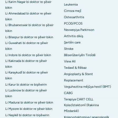
Li Karim Nagar bi doktor re şêwir
Leukemia
bikin
Cirroza mejî
Li Ahmedabad bi doktor re şêwir
Osteoarthritis
bikin
PCOD/PCOS
Li Bhubaneswar bi doktor re şêwir
Nexweşiya Parkinson
bikin
Arthritis dikiş
Li Bilaspur bi doktor re şêwir bikin
Şertên care
Li Guwahati bi doktor re şêwir
bikin
Stroke
Li Indore bi doktor re şêwir bikin
Bêserûberiyên Tiroîdê
Li Kakinada bi doktor re şêwir
View All
bikin
Tedawî & Rêbaz
Li Karaykudî bi doktor re şêwir
Angioplasty & Stent
bikin
Replacement
Li Karur bi doktor re bişêwirin
Veguheztina mêjûya hestî (BMT)
Li Lucknow bi doktor re şêwir
CABG
bikin
Terapiya CART CELL
Li Madurai bi doktor re şêwir bikin
Kolecîstektomî (Rakirina
Li Mysore bi doktor re şêwir bikin
Mîzdankê)
Li Naşikê bi doktor re bişêwirin
Kolecystektomiya Laparoskopîk