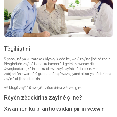
Têgihiştinî
Şiyana jinê ya ku zarokek biyolojîk çêdike, wekî zayîna jinê tê zanîn.
Pirsgirêkên zayînê hene ku bandorê li gelek zewacan dike.
Xweşbextane, rê hene ku bi xwezayî zayînê zêde bikin. Hin
vebijarkên xwarinê û guheztinên şêwaza jiyanê alîkariya zêdekirina
zayînê di jinan de dikin.
Vê blogê zayînî û awayên zêdekirina wê vedigire.
Rêyên zêdekirina zayînê çi ne?
Xwarinên ku bi antîoksîdan pir in vexwin