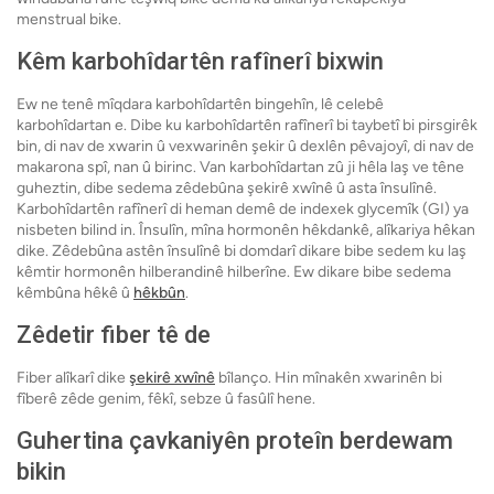
menstrual bike.
Kêm karbohîdartên rafînerî bixwin
Ew ne tenê mîqdara karbohîdartên bingehîn, lê celebê
karbohîdartan e. Dibe ku karbohîdartên rafînerî bi taybetî bi pirsgirêk
bin, di nav de xwarin û vexwarinên şekir û dexlên pêvajoyî, di nav de
makarona spî, nan û birinc. Van karbohîdartan zû ji hêla laş ve têne
guheztin, dibe sedema zêdebûna şekirê xwînê û asta însulînê.
Karbohîdartên rafînerî di heman demê de indexek glycemîk (GI) ya
nisbeten bilind in. Însulîn, mîna hormonên hêkdankê, alîkariya hêkan
dike. Zêdebûna astên însulînê bi domdarî dikare bibe sedem ku laş
kêmtir hormonên hilberandinê hilberîne. Ew dikare bibe sedema
kêmbûna hêkê û
hêkbûn
.
Zêdetir fiber tê de
Fiber alîkarî dike
şekirê xwînê
bîlanço. Hin mînakên xwarinên bi
fîberê zêde genim, fêkî, sebze û fasûlî hene.
Guhertina çavkaniyên proteîn berdewam
bikin