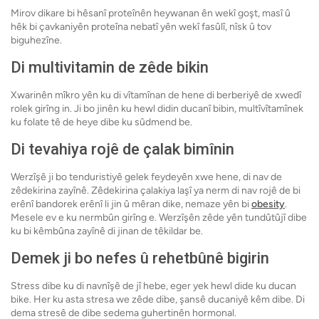
Mirov dikare bi hêsanî proteînên heywanan ên wekî goşt, masî û
hêk bi çavkaniyên proteîna nebatî yên wekî fasûlî, nîsk û tov
biguhezîne.
Di multivitamin de zêde bikin
Xwarinên mîkro yên ku di vîtamînan de hene di berberiyê de xwedî
rolek girîng in. Ji bo jinên ku hewl didin ducanî bibin, multîvîtamînek
ku folate tê de heye dibe ku sûdmend be.
Di tevahiya rojê de çalak bimînin
Werzîşê ji bo tenduristiyê gelek feydeyên xwe hene, di nav de
zêdekirina zayînê. Zêdekirina çalakiya laşî ya nerm di nav rojê de bi
erênî bandorek erênî li jin û mêran dike, nemaze yên bi
obesity
.
Mesele ev e ku nermbûn girîng e. Werzîşên zêde yên tundûtûjî dibe
ku bi kêmbûna zayînê di jinan de têkildar be.
Demek ji bo nefes û rehetbûnê bigirin
Stress dibe ku di navnîşê de jî hebe, eger yek hewl dide ku ducan
bike. Her ku asta stresa we zêde dibe, şansê ducaniyê kêm dibe. Di
dema stresê de dibe sedema guhertinên hormonal.