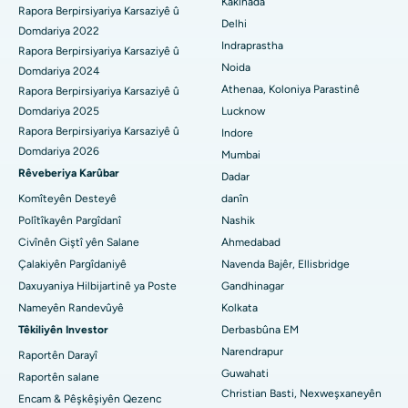
Kakinada
Rapora Berpirsiyariya Karsaziyê û
Delhi
Nexweşxaneya herî baş li Panchavati, Nashik
ERCP
Domdariya 2022
Indraprastha
Rapora Berpirsiyariya Karsaziyê û
Nexweşxaneya herî baş li secunderabad, Hyderabad
Noida
Domdariya 2024
Athenaa, Koloniya Parastinê
Rapora Berpirsiyariya Karsaziyê û
Nexweşxaneya çêtirîn li Seshadripuram, Bangalore
Domdariya 2025
Lucknow
Rapora Berpirsiyariya Karsaziyê û
Indore
Nexweşxaneya herî baş li Waltair Main Road, Visakhapatnam
Domdariya 2026
Mumbai
Nexweşxaneya çêtirîn li Subhash Nagar Road, Karimnagar
Rêveberiya Karûbar
Dadar
Komîteyên Desteyê
danîn
Nexweşxaneya çêtirîn li Managari, Karaikudi
Polîtîkayên Pargîdanî
Nashik
Civînên Giştî yên Salane
Ahmedabad
Nexweşxaneya herî baş li Arepally, Warangal
Çalakiyên Pargîdaniyê
Navenda Bajêr, Ellisbridge
Nexweşxaneya herî baş li Arera Colony, Bhopal
Daxuyaniya Hilbijartinê ya Poste
Gandhinagar
Nameyên Randevûyê
Kolkata
Nexweşxaneya çêtirîn li Jayanagar, Bangalore
Têkiliyên Investor
Derbasbûna EM
Narendrapur
Nexweşxaneya herî baş li KK Nagar, Madurai
Raportên Darayî
Guwahati
Raportên salane
Nexweşxaneya çêtirîn li Ramji Nagar, Nellore
Christian Basti, Nexweşxaneyên
Encam & Pêşkêşiyên Qezenc