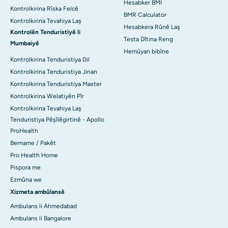
Hesabker BMI
Kontrolkirina Rîska Felcê
BMR Calculator
Kontrolkirina Tevahiya Laş
Hesabkera Rûnê Laş
Kontrolên Tenduristiyê li
Testa Dîtina Reng
Mumbaiyê
Hemûyan bibîne
Kontrolkirina Tenduristiya Dil
Kontrolkirina Tenduristiya Jinan
Kontrolkirina Tenduristiya Master
Kontrolkirina Welatiyên Pîr
Kontrolkirina Tevahiya Laş
Tenduristiya Pêşîlêgirtinê - Apollo
ProHealth
Bername / Pakêt
Pro Health Home
Pispora me
Ezmûna we
Xizmeta ambûlansê
Ambulans li Ahmedabad
Ambulans li Bangalore