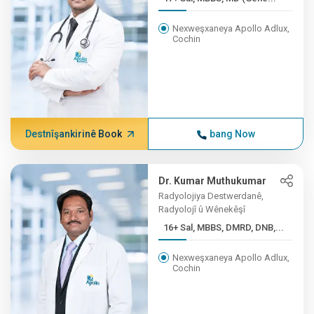
Nexweşxaneya Apollo Adlux,
Cochin
Destnîşankirinê Book
bang Now
Dr. Kumar Muthukumar
Radyolojiya Destwerdanê,
Radyolojî û Wênekêşî
16+ Sal, MBBS, DMRD, DNB,...
Nexweşxaneya Apollo Adlux,
Cochin