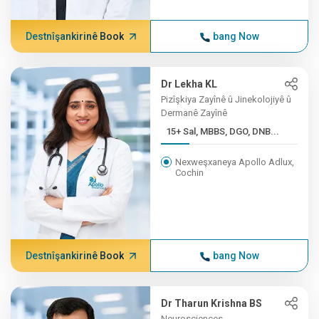
Destnîşankirinê Book
bang Now
Dr Lekha KL
Pizîşkiya Zayînê û Jinekolojiyê û
Dermanê Zayînê
15+ Sal, MBBS, DGO, DNB...
Nexweşxaneya Apollo Adlux,
Cochin
Destnîşankirinê Book
bang Now
Dr Tharun Krishna BS
Neurosciences