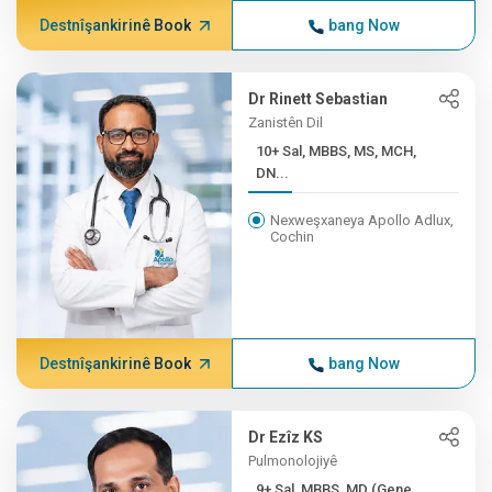
Destnîşankirinê Book
bang Now
Dr Rinett Sebastian
Zanistên Dil
10+ Sal, MBBS, MS, MCH,
DN...
Nexweşxaneya Apollo Adlux,
Cochin
Destnîşankirinê Book
bang Now
Dr Ezîz KS
Pulmonolojiyê
9+ Sal, MBBS, MD (Gene...