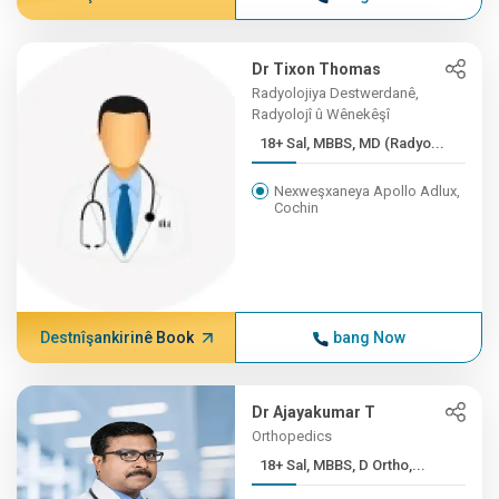
Dr Tixon Thomas
Radyolojiya Destwerdanê,
Radyolojî û Wênekêşî
18+ Sal, MBBS, MD (Radyo...
Nexweşxaneya Apollo Adlux,
Cochin
Destnîşankirinê Book
bang Now
Dr Ajayakumar T
Orthopedics
18+ Sal, MBBS, D Ortho,...