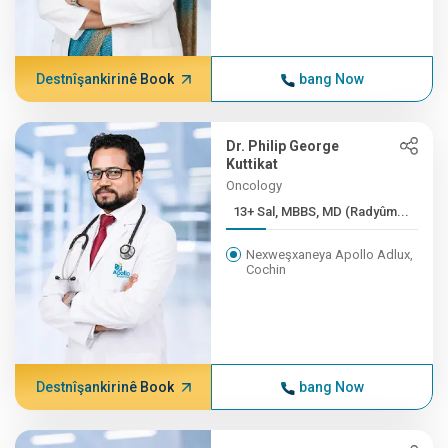
Destnîşankirinê Book
bang Now
Dr. Philip George
Kuttikat
Oncology
13+ Sal, MBBS, MD (Radyûm...
Nexweşxaneya Apollo Adlux,
Cochin
Destnîşankirinê Book
bang Now