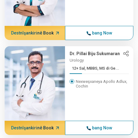
Destnîşankirinê Book
bang Now
Dr. Pillai Biju Sukumaran
Urology
12+ Sal, MBBS, MS di Ge...
Nexweşxaneya Apollo Adlux,
Cochin
Destnîşankirinê Book
bang Now