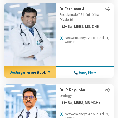
Dr Ferdinant J
Endokrinolojî & Lênihêrîna
Diyabetê
12+ Sal, MBBS; MS; DNB ...
Nexweşxaneya Apollo Adlux,
Cochin
Destnîşankirinê Book
bang Now
Dr. P. Roy John
Urology
11+ Sal, MBBS, MS MCH (...
Nexweşxaneya Apollo Adlux,
Cochin