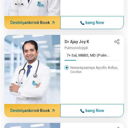
Destnîşankirinê Book
bang Now
Dr Ajay Joy K
Pulmonolojiyê
7+ Sal, MBBS, MD (Pulm...
Nexweşxaneya Apollo Adlux,
Cochin
Destnîşankirinê Book
bang Now