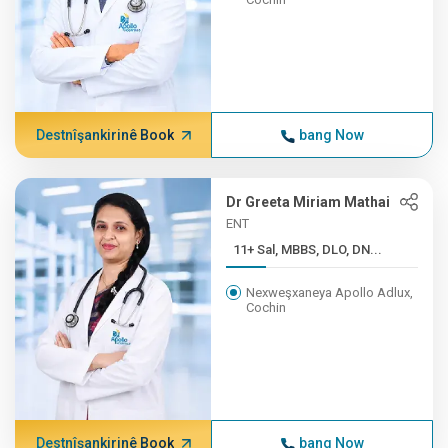
Destnîşankirinê Book
bang Now
Dr Greeta Miriam Mathai
ENT
11+ Sal, MBBS, DLO, DN...
Nexweşxaneya Apollo Adlux,
Cochin
Destnîşankirinê Book
bang Now