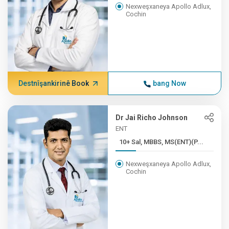
Nexweşxaneya Apollo Adlux,
Cochin
Destnîşankirinê Book
bang Now
Dr Jai Richo Johnson
ENT
10+ Sal, MBBS, MS(ENT)(P...
Nexweşxaneya Apollo Adlux,
Cochin