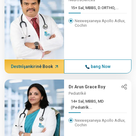
15+ Sal, MBBS, D.ORTHO,...
Nexweşxaneya Apollo Adlux,
Cochin
Destnîşankirinê Book
bang Now
Dr Arun Grace Roy
Pediatrîkê
14+ Sal, MBBS, MD
(Pediatrîk...
Nexweşxaneya Apollo Adlux,
Cochin