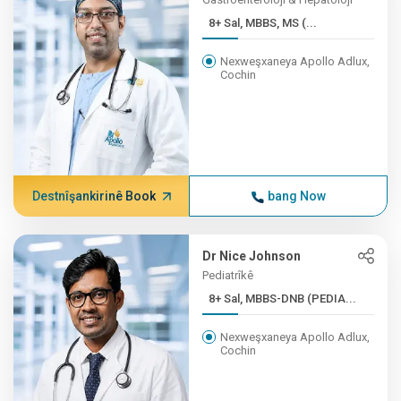
8+ Sal, MBBS, MS (...
Nexweşxaneya Apollo Adlux,
Cochin
Destnîşankirinê Book
bang Now
Dr Nice Johnson
Pediatrîkê
8+ Sal, MBBS-DNB (PEDIA...
Nexweşxaneya Apollo Adlux,
Cochin