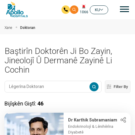
nav
KU
1066
Skip to main content
Xane
Doktoran
Baştirîn Doktorên Ji Bo Zayin,
Jineolojî Û Dermanê Zayinê Li
Cochin
Filter By
Bijîşkên Giştî:
46
Dr Karthik Subramaniam
Endokrinolojî & Lênihêrîna
Diyabetê