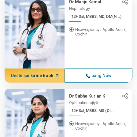
Dr Manju Kemal
Nephrology
12+ Sal, MBBS, MD, DM(N...)
Nexweşxaneya Apollo Adlux,
Cochin
Destnîşankirinê Book
bang Now
Dr Subha Kurian K
Ophthalmolojiyê
12+ Sal, MBBS, MS (Of...
Nexweşxaneya Apollo Adlux,
Cochin