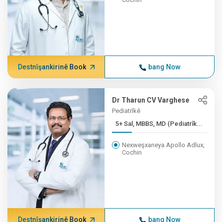
Destnîşankirinê Book
bang Now
Dr Tharun CV Varghese
Pediatrîkê
5+ Sal, MBBS, MD (Pediatrîk...
Nexweşxaneya Apollo Adlux,
Cochin
Destnîşankirinê Book
bang Now