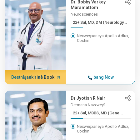
Dr. Bobby Varkey
Maramattom
Neurosciences
22+ Sal, MD, DM (Neurology...
Nexweşxaneya Apollo Adlux,
Cochin
Destnîşankirinê Book
bang Now
Dr Jyotish R Nair
Dermana Navxweyî
22+ Sal, MBBS, MD (Gene...
Nexweşxaneya Apollo Adlux,
Cochin