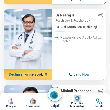
Dr Neeraj H
Psychiatry & Psychology
3+ Sal, MBBS, MD (Psîkolojî...
Nexweşxaneya Apollo Adlux,
Cochin
Destnîşankirinê Book
bang Now
Dr. Mishall Prasannan
Neurosciences
Wêne
Wêne
Wêne
Wêne
1+ Sal, BBS, MS (General...)
Kontrolên
Galgalî
Rûniştin
Nexweşxane
Tenduristiyê
Call Me