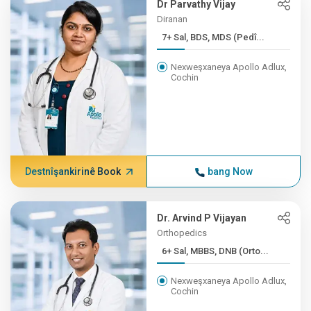
Dr Parvathy Vijay
Diranan
7+ Sal, BDS, MDS (Pedî...
Nexweşxaneya Apollo Adlux,
Cochin
Destnîşankirinê Book
bang Now
Dr. Arvind P Vijayan
Orthopedics
6+ Sal, MBBS, DNB (Orto...
Nexweşxaneya Apollo Adlux,
Cochin