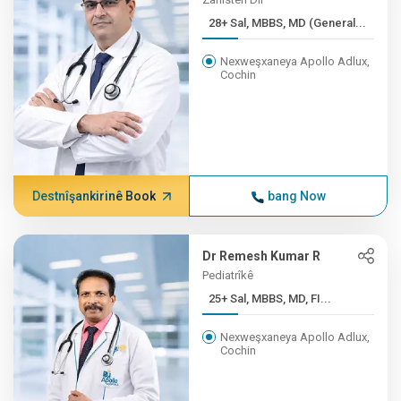
28+ Sal, MBBS, MD (General...
Nexweşxaneya Apollo Adlux,
Cochin
Destnîşankirinê Book
bang Now
Dr Remesh Kumar R
Pediatrîkê
25+ Sal, MBBS, MD, FI...
Nexweşxaneya Apollo Adlux,
Cochin