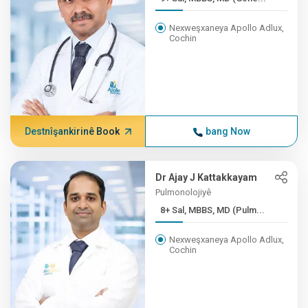
Nexweşxaneya Apollo Adlux,
Cochin
Destnîşankirinê Book
bang Now
Dr Ajay J Kattakkayam
Pulmonolojiyê
8+ Sal, MBBS, MD (Pulm...
Nexweşxaneya Apollo Adlux,
Cochin