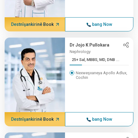
Destnîşankirinê Book
bang Now
Dr Jojo K Pullokara
Nephrology
25+ Sal, MBBS, MD, DNB ...
Nexweşxaneya Apollo Adlux,
Cochin
Destnîşankirinê Book
bang Now