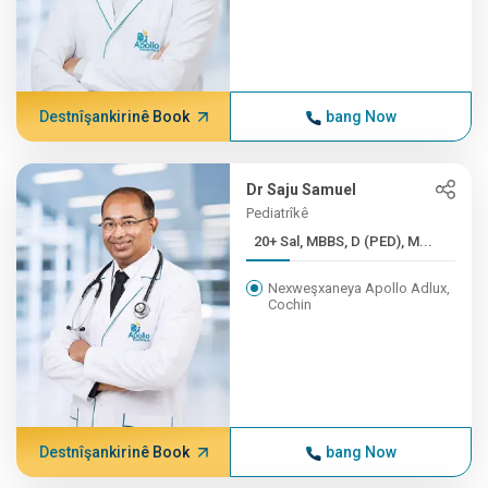
Destnîşankirinê Book
bang Now
Dr Saju Samuel
Pediatrîkê
20+ Sal, MBBS, D (PED), M...
Nexweşxaneya Apollo Adlux,
Cochin
Destnîşankirinê Book
bang Now