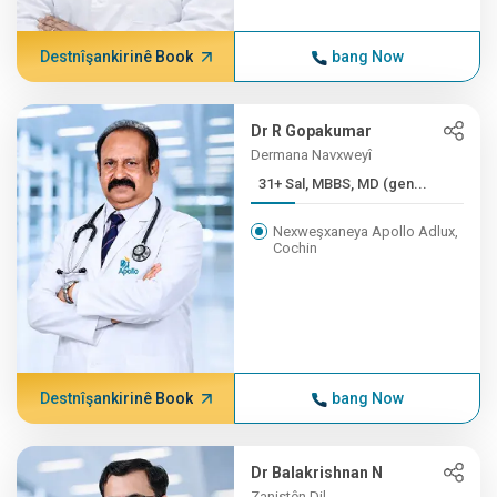
Destnîşankirinê Book
bang Now
Dr R Gopakumar
Dermana Navxweyî
31+ Sal, MBBS, MD (gen...
Nexweşxaneya Apollo Adlux,
Cochin
Destnîşankirinê Book
bang Now
Dr Balakrishnan N
Zanistên Dil