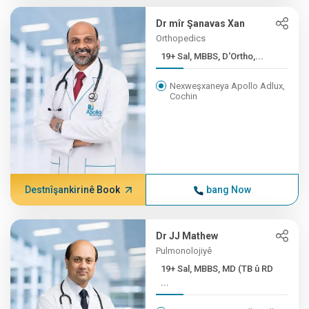
Dr mîr Şanavas Xan
Orthopedics
19+ Sal, MBBS, D'Ortho,...
Nexweşxaneya Apollo Adlux,
Cochin
Destnîşankirinê Book
bang Now
Dr JJ Mathew
Pulmonolojiyê
19+ Sal, MBBS, MD (TB û RD
...