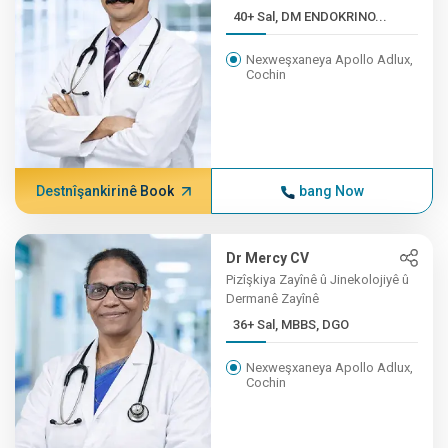
40+ Sal, DM ENDOKRINO...
Nexweşxaneya Apollo Adlux,
Cochin
Destnîşankirinê Book
bang Now
Dr Mercy CV
Pizîşkiya Zayînê û Jinekolojiyê û
Dermanê Zayînê
36+ Sal, MBBS, DGO
Nexweşxaneya Apollo Adlux,
Cochin