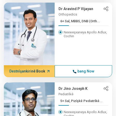
Dr Aravind P Vijayan
Orthopedics
6+ Sal, MBBS, DNB (Orth...
Nexweşxaneya Apollo Adlux,
Cochin
Destnîşankirinê Book
bang Now
Dr Jino Joseph K
Pediatrîkê
5+ Sal, Pizîşkê Pediatrîkê...
Nexweşxaneya Apollo Adlux,
Cochin