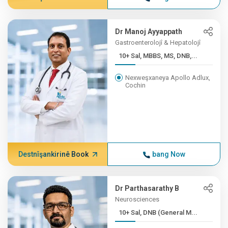
Dr Manoj Ayyappath
Gastroenterolojî & Hepatolojî
10+ Sal, MBBS, MS, DNB,...
Nexweşxaneya Apollo Adlux,
Cochin
Destnîşankirinê Book
bang Now
Dr Parthasarathy B
Neurosciences
10+ Sal, DNB (General M...