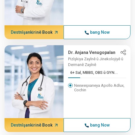
Destnîşankirinê Book
bang Now
Dr. Anjana Venugopalan
Pizîşkiya Zayînê û Jinekolojiyê û
Dermanê Zayînê
6+ Sal, MBBS, OBS û GYN...
Nexweşxaneya Apollo Adlux,
Cochin
Destnîşankirinê Book
bang Now