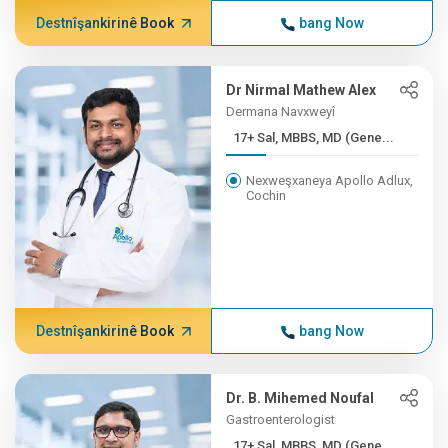
Destnîşankirinê Book
bang Now
Dr Nirmal Mathew Alex
Dermana Navxweyî
17+ Sal, MBBS, MD (Gene...
Nexweşxaneya Apollo Adlux,
Cochin
Destnîşankirinê Book
bang Now
Dr. B. Mihemed Noufal
Gastroenterologist
17+ Sal, MBBS, MD (Gene...