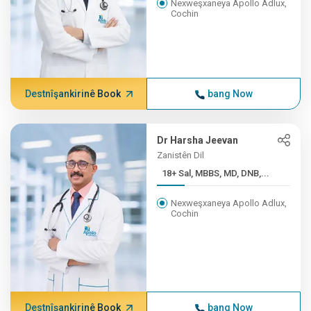
Nexweşxaneya Apollo Adlux,
Cochin
Destnîşankirinê Book
bang Now
Dr Harsha Jeevan
Zanistên Dil
18+ Sal, MBBS, MD, DNB,...
Nexweşxaneya Apollo Adlux,
Cochin
Destnîşankirinê Book
bang Now