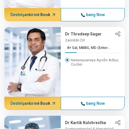
Destnîşankirinê Book
bang Now
Dr Thrudeep Sagar
Zanistên Dil
8+ Sal, MBBS, MD (Enter...
Nexweşxaneya Apollo Adlux,
Cochin
Destnîşankirinê Book
bang Now
Dr Kartik Kulshrestha
Gastroenterolojî & Hepatolojî