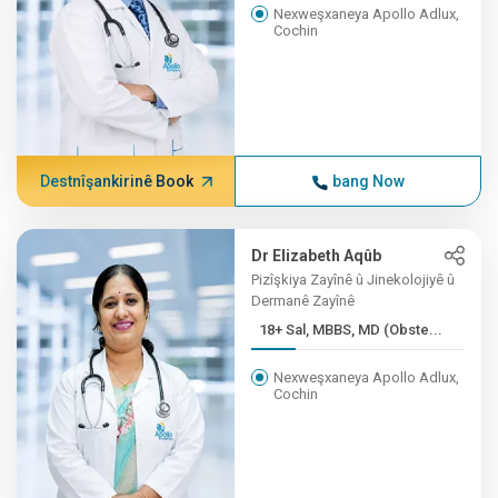
Nexweşxaneya Apollo Adlux,
Cochin
Destnîşankirinê Book
bang Now
Dr Elizabeth Aqûb
Pizîşkiya Zayînê û Jinekolojiyê û
Dermanê Zayînê
18+ Sal, MBBS, MD (Obste...
Nexweşxaneya Apollo Adlux,
Cochin