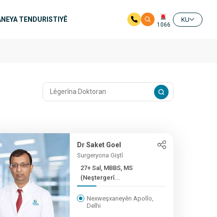
NEYA TENDURISTIYÊ
KU
1066
Dr Saket Goel
Surgeryona Giştî
27+ Sal, MBBS, MS
(Neştergerî...
Nexweşxaneyên Apollo,
Delhi