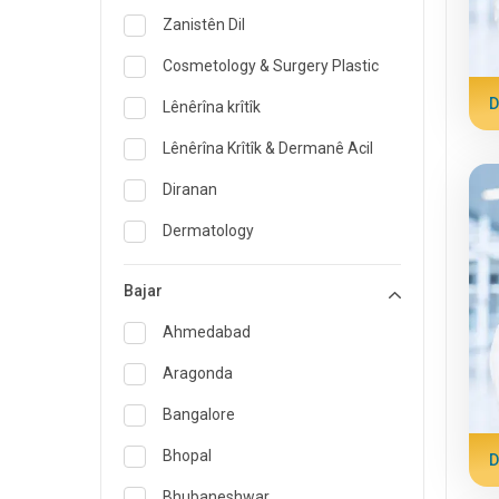
Zanistên Dil
Cosmetology & Surgery Plastic
D
Lênêrîna krîtîk
Lênêrîna Krîtîk & Dermanê Acil
Diranan
Dermatology
Pisporê Diyetisyen û Xwarinê
Bajar
Dermana acîl
Ahmedabad
Endokrinolojî & Lênihêrîna
Diyabetê
Aragonda
ENT
Bangalore
Pisporê Pizîşkiya Malbatê
Bhopal
D
Gastroenterolojî & Hepatolojî
Bhubaneshwar