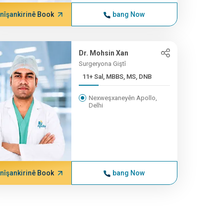
nîşankirinê Book
bang Now
Dr. Mohsin Xan
Surgeryona Giştî
11+ Sal, MBBS, MS, DNB
Nexweşxaneyên Apollo,
Delhi
nîşankirinê Book
bang Now