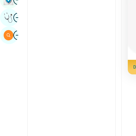
sindhi
Wêne
Raya Pisporê Bistînin
spanî
swahili
Wêne
Gerr
tamil
Telugu
Tulu
D
Urdu