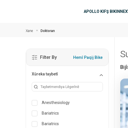
Skip to main content
navîgasyo
APOLLO KIFŞ BIKIN
NEX
Xane
Doktoran
Su
Filter By
Hemî Paqij Bike
Bij
Xûreka taybetî
Anesthesiology
Bariatrics
Bariatrics