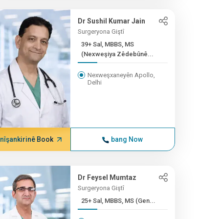
Dr Sushil Kumar Jain
Surgeryona Giştî
39+ Sal, MBBS, MS
(Nexweşiya Zêdebûnê...
Nexweşxaneyên Apollo,
Delhi
nîşankirinê Book
bang Now
Dr Feysel Mumtaz
Surgeryona Giştî
25+ Sal, MBBS, MS (Gen...