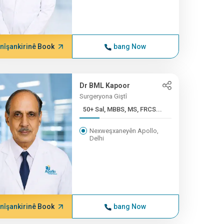
nîşankirinê Book
bang Now
Dr BML Kapoor
Surgeryona Giştî
50+ Sal, MBBS, MS, FRCS...
Nexweşxaneyên Apollo,
Delhi
nîşankirinê Book
bang Now