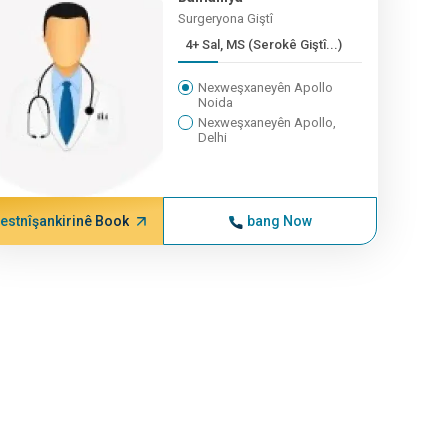
Surgeryona Giştî
4+ Sal, MS (Serokê Giştî...)
Nexweşxaneyên Apollo
Noida
Nexweşxaneyên Apollo,
Delhi
estnîşankirinê Book
bang Now