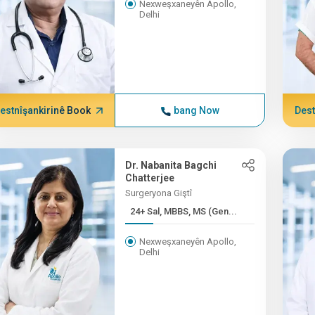
Nexweşxaneyên Apollo,
Delhi
estnîşankirinê Book
bang Now
Dest
Dr. Nabanita Bagchi
Chatterjee
Surgeryona Giştî
24+ Sal, MBBS, MS (Gen...
Nexweşxaneyên Apollo,
Delhi