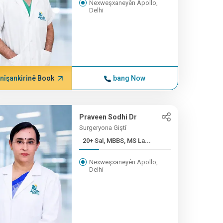
Nexweşxaneyên Apollo,
Delhi
nîşankirinê Book
bang Now
Praveen Sodhi Dr
Surgeryona Giştî
20+ Sal, MBBS, MS La...
Nexweşxaneyên Apollo,
Delhi