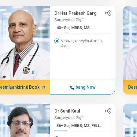
Dr Har Prakash Garg
Surgeryona Giştî
40+ Sal, MBBS, MS
Nexweşxaneyên Apollo,
Delhi
estnîşankirinê Book
bang Now
Dest
Dr Sunil Kaul
Surgeryona Giştî
36+ Sal, MBBS, MS, FELL...