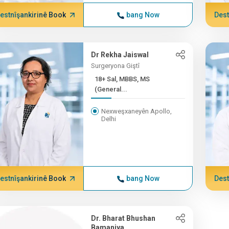
estnîşankirinê Book
bang Now
Dest
Dr Rekha Jaiswal
Surgeryona Giştî
18+ Sal, MBBS, MS
(General...
Nexweşxaneyên Apollo,
Delhi
estnîşankirinê Book
bang Now
Dest
Dr. Bharat Bhushan
Bamaniya