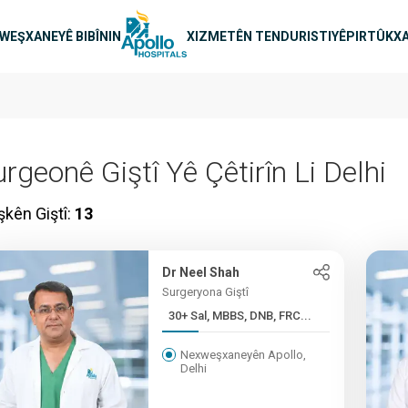
n main
WEŞXANEYÊ BIBÎNIN
XIZMETÊN TENDURISTIYÊ
PIRTÛKXA
rgeonê Giştî Yê Çêtirîn Li Delhi
îşkên Giştî:
13
Dr Neel Shah
Surgeryona Giştî
30+ Sal, MBBS, DNB, FRC...
Nexweşxaneyên Apollo,
Delhi