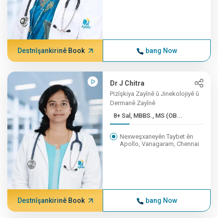
Destnîşankirinê Book
bang Now
Dr J Chitra
Pizîşkiya Zayînê û Jinekolojiyê û
Dermanê Zayînê
8+ Sal, MBBS., MS (OB...
Nexweşxaneyên Taybet ên
Apollo, Vanagaram, Chennai
Destnîşankirinê Book
bang Now