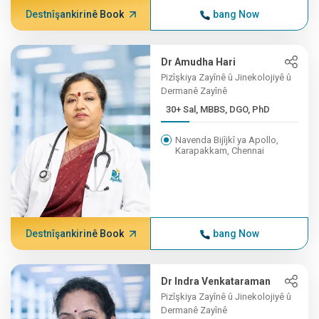
Destnîşankirinê Book
bang Now
Dr Amudha Hari
Pizîşkiya Zayînê û Jinekolojiyê û
Dermanê Zayînê
30+ Sal, MBBS, DGO, PhD
Navenda Bijîjkî ya Apollo,
Karapakkam, Chennai
Destnîşankirinê Book
bang Now
Dr Indra Venkataraman
Pizîşkiya Zayînê û Jinekolojiyê û
Dermanê Zayînê