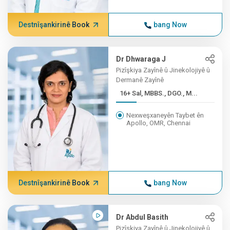
Destnîşankirinê Book
bang Now
Dr Dhwaraga J
Pizîşkiya Zayînê û Jinekolojiyê û
Dermanê Zayînê
16+ Sal, MBBS., DGO., M...
Nexweşxaneyên Taybet ên
Apollo, OMR, Chennai
Destnîşankirinê Book
bang Now
Dr Abdul Basith
Pizîşkiya Zayînê û Jinekolojiyê û