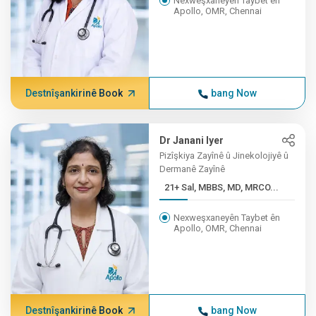
Nexweşxaneyên Taybet ên
Apollo, OMR, Chennai
Destnîşankirinê Book
bang Now
Dr Janani Iyer
Pizîşkiya Zayînê û Jinekolojiyê û
Dermanê Zayînê
21+ Sal, MBBS, MD, MRCO...
Nexweşxaneyên Taybet ên
Apollo, OMR, Chennai
Destnîşankirinê Book
bang Now