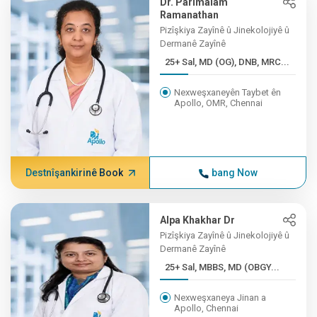
Dr. Parimalam
Ramanathan
Pizîşkiya Zayînê û Jinekolojiyê û
Dermanê Zayînê
25+ Sal, MD (OG), DNB, MRC...
Nexweşxaneyên Taybet ên
Apollo, OMR, Chennai
Destnîşankirinê Book
bang Now
Alpa Khakhar Dr
Pizîşkiya Zayînê û Jinekolojiyê û
Dermanê Zayînê
25+ Sal, MBBS, MD (OBGY...
Nexweşxaneya Jinan a
Apollo, Chennai