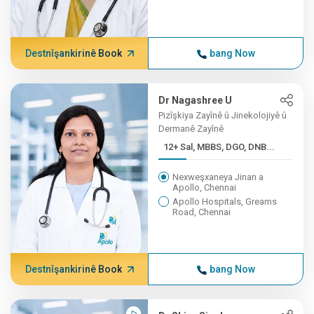
Destnîşankirinê Book
bang Now
Dr Nagashree U
Pizîşkiya Zayînê û Jinekolojiyê û
Dermanê Zayînê
12+ Sal, MBBS, DGO, DNB...
Nexweşxaneya Jinan a
Apollo, Chennai
Apollo Hospitals, Greams
Road, Chennai
Destnîşankirinê Book
bang Now