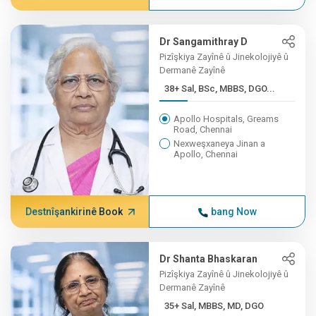
Dr Sangamithray D
Pizîşkiya Zayînê û Jinekolojiyê û
Dermanê Zayînê
38+ Sal, BSc, MBBS, DGO...
Apollo Hospitals, Greams
Road, Chennai
Nexweşxaneya Jinan a
Apollo, Chennai
Destnîşankirinê Book
bang Now
Dr Shanta Bhaskaran
Pizîşkiya Zayînê û Jinekolojiyê û
Dermanê Zayînê
35+ Sal, MBBS, MD, DGO