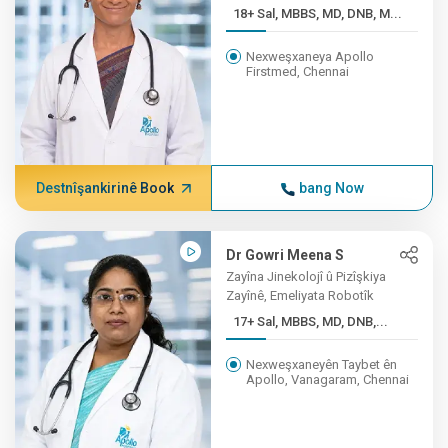
18+ Sal, MBBS, MD, DNB, M...
Nexweşxaneya Apollo
Firstmed, Chennai
Destnîşankirinê Book
bang Now
Dr Gowri Meena S
Zayîna Jinekolojî û Pizîşkiya
Zayînê, Emeliyata Robotîk
17+ Sal, MBBS, MD, DNB,...
Nexweşxaneyên Taybet ên
Apollo, Vanagaram, Chennai