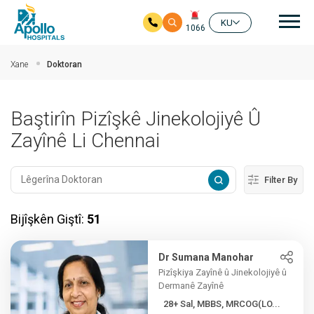
nav
KU
1066
Skip to main content
Xane
Doktoran
Baştirîn Pizîşkê Jinekolojiyê Û
Zayînê Li Chennai
Filter By
Bijîşkên Giştî:
51
Dr Sumana Manohar
Pizîşkiya Zayînê û Jinekolojiyê û
Dermanê Zayînê
28+ Sal, MBBS, MRCOG(LO...