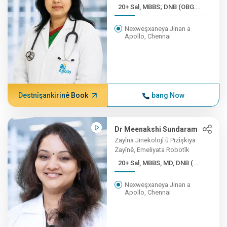
20+ Sal, MBBS; DNB (OBG...
Nexweşxaneya Jinan a
Apollo, Chennai
Destnîşankirinê Book
bang Now
Dr Meenakshi Sundaram
Zayîna Jinekolojî û Pizîşkiya
Zayînê, Emeliyata Robotîk
20+ Sal, MBBS, MD, DNB (...
Nexweşxaneya Jinan a
Apollo, Chennai