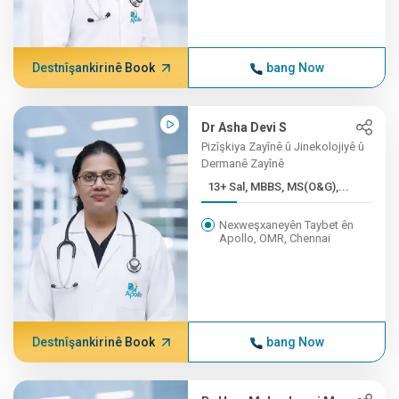
Destnîşankirinê Book
bang Now
Dr Asha Devi S
Pizîşkiya Zayînê û Jinekolojiyê û
Dermanê Zayînê
13+ Sal, MBBS, MS(O&G),...
Nexweşxaneyên Taybet ên
Apollo, OMR, Chennai
Destnîşankirinê Book
bang Now