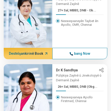
Dermanê Zayînê
27+ Sal, MBBS, DNB - Ob...
Nexweşxaneyên Taybet ên
Apollo, OMR, Chennai
Destnîşankirinê Book
bang Now
Dr K Sandhya
Pizîşkiya Zayînê û Jinekolojiyê û
Dermanê Zayînê
26+ Sal, MBBS, DNB (Obg...
Nexweşxaneya Apollo
Firstmed, Chennai