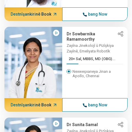
Destnîşankirinê Book
bang Now
Dr Sowbarnika
Ramamoorthy
Zayîna Jinekolojî û Pizîşkiya
Zayînê, Emeliyata Robotîk
20+ Sal, MBBS, MD (OBG)...
Nexweşxaneya Jinan a
Apollo, Chennai
Destnîşankirinê Book
bang Now
Dr Sunita Samal
Zayîna Jinekolojî û Pizîşkiya