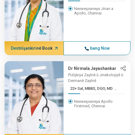
Nexweşxaneya Jinan a
Apollo, Chennai
Destnîşankirinê Book
bang Now
Dr Nirmala Jayashankar
Pizîşkiya Zayînê û Jinekolojiyê û
Dermanê Zayînê
22+ Sal, MBBS, DGO, MD ...
Nexweşxaneya Apollo
Firstmed, Chennai