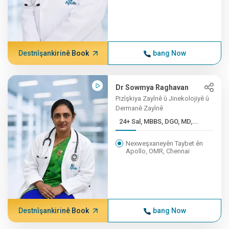
Destnîşankirinê Book
bang Now
Dr Sowmya Raghavan
Pizîşkiya Zayînê û Jinekolojiyê û
Dermanê Zayînê
24+ Sal, MBBS, DGO, MD,...
Nexweşxaneyên Taybet ên
Apollo, OMR, Chennai
Destnîşankirinê Book
bang Now