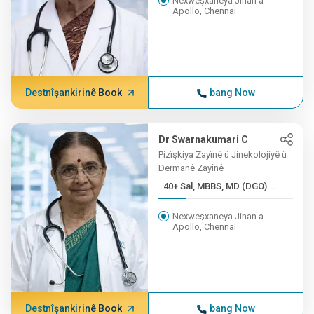
Nexweşxaneya Jinan a
Apollo, Chennai
Destnîşankirinê Book
bang Now
Dr Swarnakumari C
Pizîşkiya Zayînê û Jinekolojiyê û
Dermanê Zayînê
40+ Sal, MBBS, MD (DGO)...
Nexweşxaneya Jinan a
Apollo, Chennai
Destnîşankirinê Book
bang Now