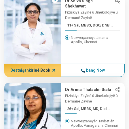
Dr Shiva Singh
Shekhawat
Pizîşkiya Zayînê û Jinekolojiyê û
Dermanê Zayînê
11+ Sal, MBBS, DGO, DNB...
Nexweşxaneya Jinan a
Apollo, Chennai
Destnîşankirinê Book
bang Now
Dr Aruna Thalachinthala
Pizîşkiya Zayînê û Jinekolojiyê û
Dermanê Zayînê
26+ Sal, MBBS, MD, Dipl...
Nexweşxaneyên Taybet ên
Apollo, Vanagaram, Chennai