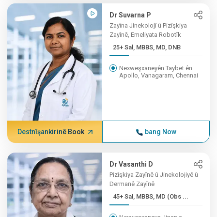
Dr Suvarna P
Zayîna Jinekolojî û Pizîşkiya
Zayînê, Emeliyata Robotîk
25+ Sal, MBBS, MD, DNB
Nexweşxaneyên Taybet ên
Apollo, Vanagaram, Chennai
Destnîşankirinê Book
bang Now
Dr Vasanthi D
Pizîşkiya Zayînê û Jinekolojiyê û
Dermanê Zayînê
45+ Sal, MBBS, MD (Obs ...