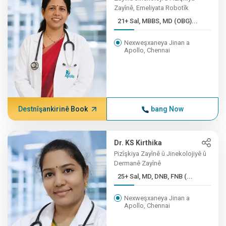
Zayînê, Emeliyata Robotîk
21+ Sal, MBBS, MD (OBG)...
Nexweşxaneya Jinan a
Apollo, Chennai
Destnîşankirinê Book
bang Now
Dr. KS Kirthika
Pizîşkiya Zayînê û Jinekolojiyê û
Dermanê Zayînê
25+ Sal, MD, DNB, FNB (...
Nexweşxaneya Jinan a
Apollo, Chennai