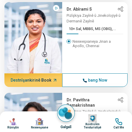
Dr. Abîrami S
Pizîşkiya Zayînê û Jinekolojiyê û
Dermanê Zayînê
10+ Sal, MBBS, MS (OBG),...
Nexweşxaneya Jinan a
Apollo, Chennai
Destnîşankirinê Book
bang Now
Dr. Pavithra
Ramakrishnan
Pizîşkiya Zayînê û Jinekolojiyê û
Wêne
Dermanê Zayînê
Wêne
Wêne
Wêne
10+ Sal, MBBS, MS (OG),...
Kontrolên
Galgalî
Rûniştin
Nexweşxane
Tenduristiyê
Call Me