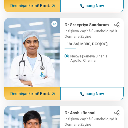
Destnîşankirinê Book
bang Now
Dr Sreepriya Sundaram
Pizîşkiya Zayînê û Jinekolojiyê û
Dermanê Zayînê
18+ Sal, MBBS, DGO(OG),...
Nexweşxaneya Jinan a
Apollo, Chennai
Destnîşankirinê Book
bang Now
Dr Anshu Bansal
Pizîşkiya Zayînê û Jinekolojiyê û
Dermanê Zayînê