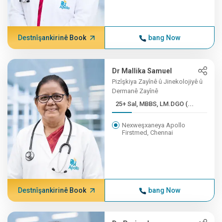
Destnîşankirinê Book
bang Now
Dr Mallika Samuel
Pizîşkiya Zayînê û Jinekolojiyê û
Dermanê Zayînê
25+ Sal, MBBS, LM.DGO (...
Nexweşxaneya Apollo
Firstmed, Chennai
Destnîşankirinê Book
bang Now