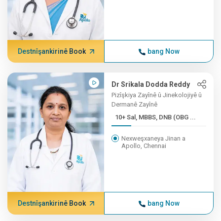
Destnîşankirinê Book
bang Now
Dr Srikala Dodda Reddy
Pizîşkiya Zayînê û Jinekolojiyê û
Dermanê Zayînê
10+ Sal, MBBS, DNB (OBG ...
Nexweşxaneya Jinan a
Apollo, Chennai
Destnîşankirinê Book
bang Now