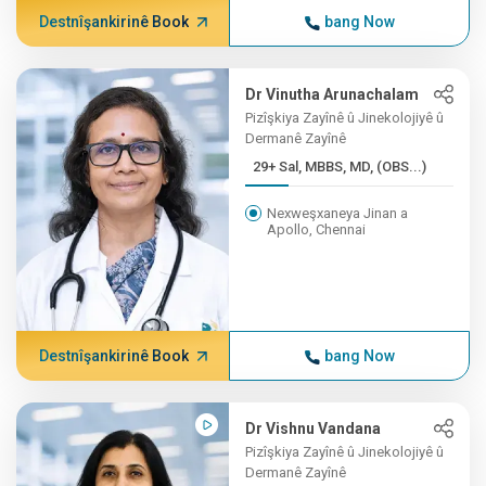
Destnîşankirinê Book
bang Now
Dr Vinutha Arunachalam
Pizîşkiya Zayînê û Jinekolojiyê û
Dermanê Zayînê
29+ Sal, MBBS, MD, (OBS...)
Nexweşxaneya Jinan a
Apollo, Chennai
Destnîşankirinê Book
bang Now
Dr Vishnu Vandana
Pizîşkiya Zayînê û Jinekolojiyê û
Dermanê Zayînê