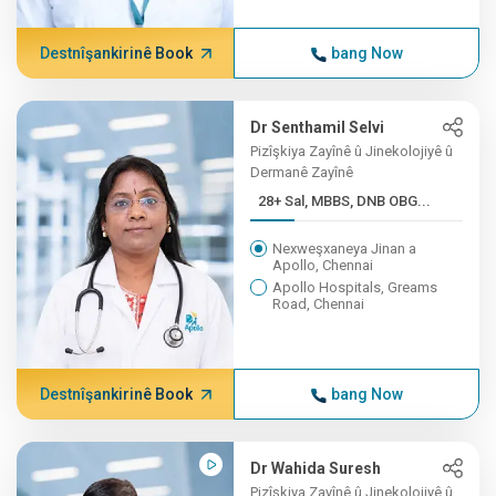
Destnîşankirinê Book
bang Now
Dr Senthamil Selvi
Pizîşkiya Zayînê û Jinekolojiyê û
Dermanê Zayînê
28+ Sal, MBBS, DNB OBG...
Nexweşxaneya Jinan a
Apollo, Chennai
Apollo Hospitals, Greams
Road, Chennai
Destnîşankirinê Book
bang Now
Dr Wahida Suresh
Pizîşkiya Zayînê û Jinekolojiyê û