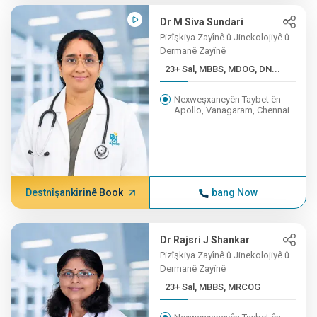
Dr M Siva Sundari
Pizîşkiya Zayînê û Jinekolojiyê û
Dermanê Zayînê
23+ Sal, MBBS, MDOG, DN...
Nexweşxaneyên Taybet ên
Apollo, Vanagaram, Chennai
Destnîşankirinê Book
bang Now
Dr Rajsri J Shankar
Pizîşkiya Zayînê û Jinekolojiyê û
Dermanê Zayînê
23+ Sal, MBBS, MRCOG