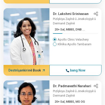
Dr. Lakshmi Srinivasan
Pizîşkiya Zayînê û Jinekolojiyê û
Dermanê Zayînê
20+ Sal, MBBS, DNB ...
Apollo Clinic Velachery
Klînîka Apollo Tambaram
Destnîşankirinê Book
bang Now
Dr. Padmavathi Narahari
Pizîşkiya Zayînê û Jinekolojiyê û
Dermanê Zayînê
20+ Sal, MBBS, MS OG