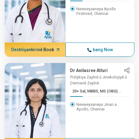
Nexweşxaneya Apollo
Firstmed, Chennai
Destnîşankirinê Book
bang Now
Dr Anilasree Atluri
Pizîşkiya Zayînê û Jinekolojiyê û
Dermanê Zayînê
20+ Sal, MBBS, MS (OBG)...
Nexweşxaneya Jinan a
Apollo, Chennai