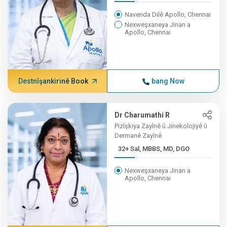
Navenda Dilê Apollo, Chennai
Nexweşxaneya Jinan a
Apollo, Chennai
Destnîşankirinê Book
bang Now
Dr Charumathi R
Pizîşkiya Zayînê û Jinekolojiyê û
Dermanê Zayînê
32+ Sal, MBBS, MD, DGO
Nexweşxaneya Jinan a
Apollo, Chennai