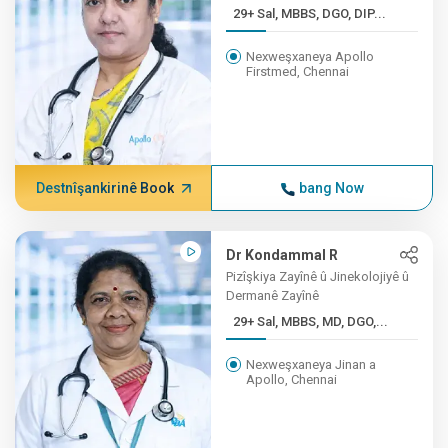
29+ Sal, MBBS, DGO, DIP...
Nexweşxaneya Apollo
Firstmed, Chennai
Destnîşankirinê Book
bang Now
Dr Kondammal R
Pizîşkiya Zayînê û Jinekolojiyê û
Dermanê Zayînê
29+ Sal, MBBS, MD, DGO,...
Nexweşxaneya Jinan a
Apollo, Chennai