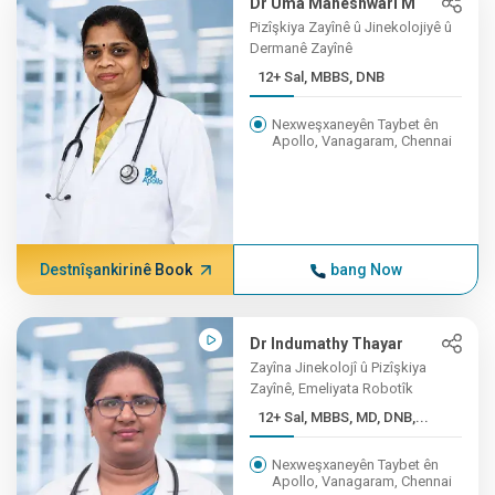
Dr Uma Maheshwari M
Pizîşkiya Zayînê û Jinekolojiyê û
Dermanê Zayînê
12+ Sal, MBBS, DNB
Nexweşxaneyên Taybet ên
Apollo, Vanagaram, Chennai
Destnîşankirinê Book
bang Now
Dr Indumathy Thayar
Zayîna Jinekolojî û Pizîşkiya
Zayînê, Emeliyata Robotîk
12+ Sal, MBBS, MD, DNB,...
Nexweşxaneyên Taybet ên
Apollo, Vanagaram, Chennai