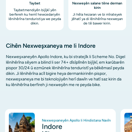
Taybet
Nexweşên salane têne derman
kirin
Taybetmendiyên bijîjkî yên
berfereh ku hemî hewcedariyên
Ji hêla hezaran ve bi mîrateyek
lênihêrîna tenduristiya we peyda
jêhatî ya di lênihêrîna nexweşan
dikin.
de tê bawer kirin.
Cihên Nexweşxaneya me li Indore
Nexweşxaneyên Apollo Indore, ku bi stratejîk li Scheme No. Digel
lênihêrîna sêyem a bilind li ser 74+ dîsîplînên bijîjkî, em karûbarên
pispor 30/24 û ezmûnek lênihêrîna tenduristî ya bêkêmasî peyda
dikin. Ji lênihêrîna acîl bigire heya dermankirinên pispor,
nexweşxaneya me bi teknolojiyên herî dawîn ve hatî saz kirin da
ku lênihêrîna berfireh ji nexweşên me re peyda bike.
Wêne
Wê
Nexweşxaneyên Apollo li Hindistana Navîn
Indore