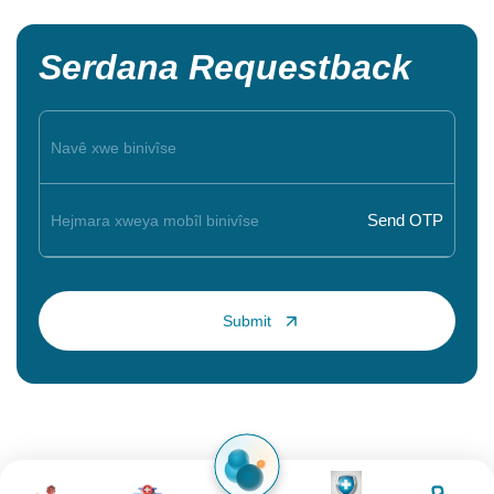
Serdana Requestback
Wêne
Wêne
Wêne
Wêne