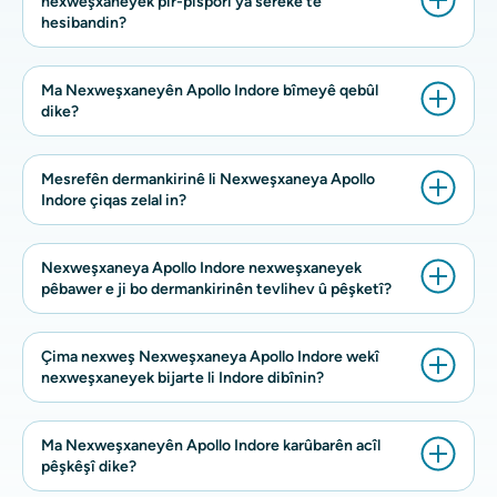
nexweşxaneyek pir-pisporî ya sereke tê
hesibandin?
Ma Nexweşxaneyên Apollo Indore bîmeyê qebûl
dike?
Mesrefên dermankirinê li Nexweşxaneya Apollo
Indore çiqas zelal in?
Nexweşxaneya Apollo Indore nexweşxaneyek
pêbawer e ji bo dermankirinên tevlihev û pêşketî?
Çima nexweş Nexweşxaneya Apollo Indore wekî
nexweşxaneyek bijarte li Indore dibînin?
Ma Nexweşxaneyên Apollo Indore karûbarên acîl
pêşkêşî dike?