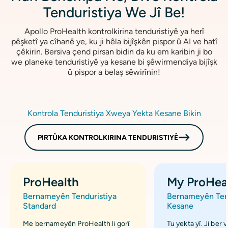
Tenduristiya We Jî Be!
Apollo ProHealth kontrolkirina tenduristiyê ya herî
pêşketî ya cîhanê ye, ku ji hêla bijîşkên pispor û AI ve hatî
çêkirin. Bersiva çend pirsan bidin da ku em karibin ji bo
we planeke tenduristiyê ya kesane bi şêwirmendiya bijîşk
û pispor a belaş sêwirînin!
Kontrola Tenduristiya Xweya Yekta Kesane Bikin
PIRTÛKA KONTROLKIRINA TENDURISTIYÊ
ProHealth
My ProHea
Bernameyên Tenduristiya
Bernameyên Tend
Standard
Kesane
Me bernameyên ProHealth li gorî
Tu yekta yî. Ji ber 