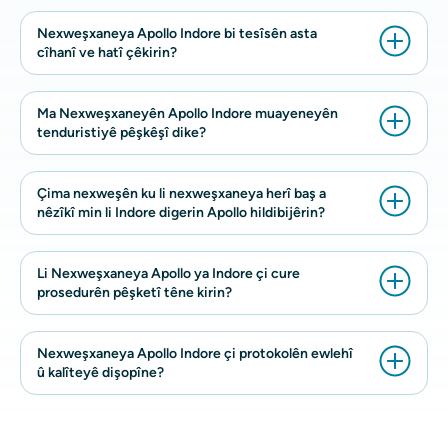
Nexweşxaneya Apollo Indore bi tesîsên asta
cîhanî ve hatî çêkirin?
Ma Nexweşxaneyên Apollo Indore muayeneyên
tenduristiyê pêşkêşî dike?
Çima nexweşên ku li nexweşxaneya herî baş a
nêzîkî min li Indore digerin Apollo hildibijêrin?
Li Nexweşxaneya Apollo ya Indore çi cure
prosedurên pêşketî têne kirin?
Nexweşxaneya Apollo Indore çi protokolên ewlehî
û kalîteyê dişopîne?