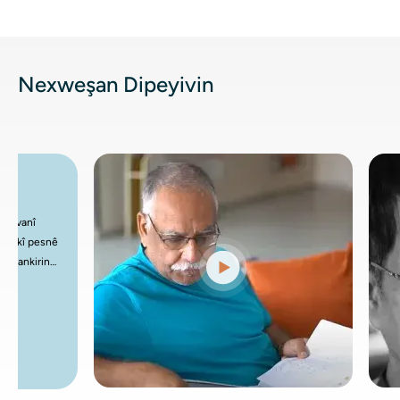
Nexweşan Dipeyivin
ya dilovanî
rê bijîjkî pesnê
bi dermankirina
 kemoterapî
asyonê û
tiyê de