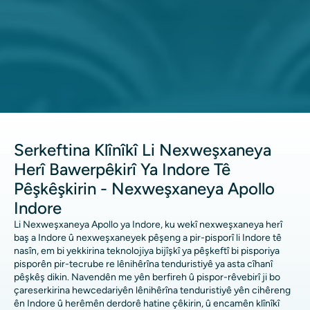
Serkeftina Klînîkî Li Nexweşxaneya
Herî Bawerpêkirî Ya Indore Tê
Pêşkêşkirin - Nexweşxaneya Apollo
Indore
Li Nexweşxaneya Apollo ya Indore, ku wekî nexweşxaneya herî
baş a Indore û nexweşxaneyek pêşeng a pir-pisporî li Indore tê
nasîn, em bi yekkirina teknolojiya bijîşkî ya pêşkeftî bi pisporiya
pisporên pir-tecrube re lênihêrîna tenduristiyê ya asta cîhanî
pêşkêş dikin. Navendên me yên berfireh û pispor-rêvebirî ji bo
çareserkirina hewcedariyên lênihêrîna tenduristiyê yên cihêreng
ên Indore û herêmên derdorê hatine çêkirin, û encamên klînîkî