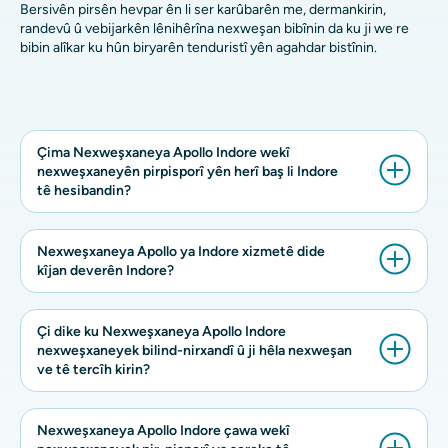
Bersivên pirsên hevpar ên li ser karûbarên me, dermankirin,
randevû û vebijarkên lênihêrîna nexweşan bibînin da ku ji we re
bibin alîkar ku hûn biryarên tenduristî yên agahdar bistînin.
Çima Nexweşxaneya Apollo Indore wekî
nexweşxaneyên pirpisporî yên herî baş li Indore
tê hesibandin?
Nexweşxaneya Apollo ya Indore xizmetê dide
kîjan deverên Indore?
Çi dike ku Nexweşxaneya Apollo Indore
nexweşxaneyek bilind-nirxandî û ji hêla nexweşan
ve tê tercîh kirin?
Nexweşxaneya Apollo Indore çawa wekî