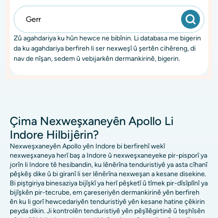
Zû agahdariya ku hûn hewce ne bibînin. Li databasa me bigerin
da ku agahdariya berfireh li ser nexweşî û şertên cihêreng, di
nav de nîşan, sedem û vebijarkên dermankirinê, bigerin.
Çima Nexweşxaneyên Apollo Li
Indore Hilbijêrin?
Nexweşxaneyên Apollo yên Indore bi berfirehî wekî
nexweşxaneya herî baş a Indore û nexweşxaneyeke pir-pisporî ya
jorîn li Indore tê hesibandin, ku lênêrîna tenduristiyê ya asta cîhanî
pêşkêş dike û bi giranî li ser lênêrîna nexweşan a kesane disekine.
Bi piştgiriya binesaziya bijîşkî ya herî pêşketî û tîmek pir-dîsîplînî ya
bijîşkên pir-tecrube, em çareseriyên dermankirinê yên berfireh
ên ku li gorî hewcedariyên tenduristiyê yên kesane hatine çêkirin
peyda dikin. Ji kontrolên tenduristiyê yên pêşîlêgirtinê û teşhîsên