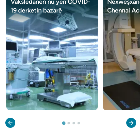
Vakslêdanên nû yên COVID-
Nexweşxan
19 derketin bazarê
Chennai Ac