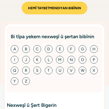
HEMÎ TAYBETMENDIYAN BIBÎNIN
Bi tîpa yekem nexweşî û şertan bibînin
A
B
C
D
E
F
G
H
I
J
K
L
M
N
O
P
Q
R
S
T
U
V
W
X
Y
Z
Nexweşî û Şert Bigerin