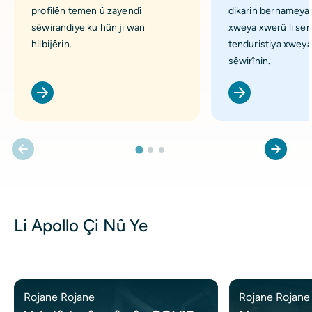
profîlên temen û zayendî
dikarin bernameya
sêwirandiye ku hûn ji wan
xweya xwerû li ser 
hilbijêrin.
tenduristiya xweya
sêwirînin.
Li Apollo Çi Nû Ye
Rojane Rojane
Rojane Rojane