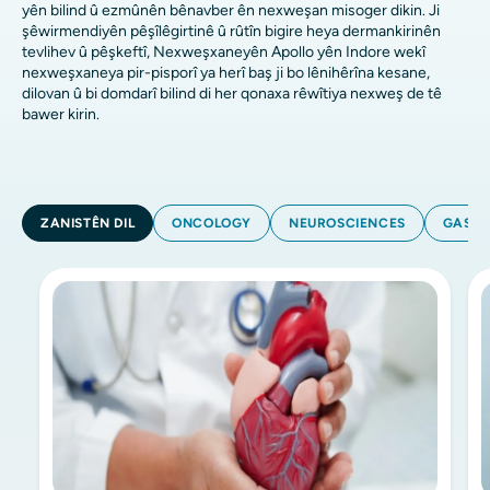
yên bilind û ezmûnên bênavber ên nexweşan misoger dikin. Ji
şêwirmendiyên pêşîlêgirtinê û rûtîn bigire heya dermankirinên
tevlihev û pêşkeftî, Nexweşxaneyên Apollo yên Indore wekî
nexweşxaneya pir-pisporî ya herî baş ji bo lênihêrîna kesane,
dilovan û bi domdarî bilind di her qonaxa rêwîtiya nexweş de tê
bawer kirin.
ZANISTÊN DIL
ONCOLOGY
NEUROSCIENCES
GASTR