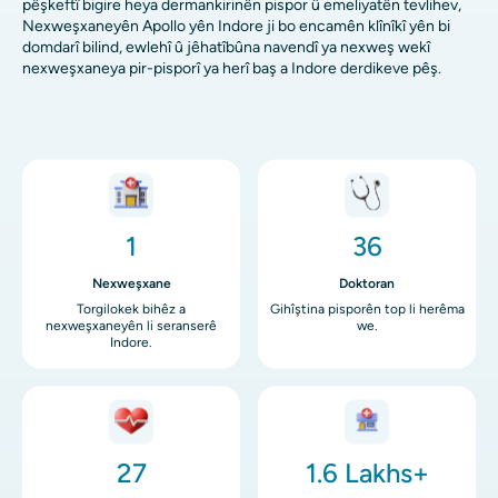
pêşkeftî bigire heya dermankirinên pispor û emeliyatên tevlihev,
Nexweşxaneyên Apollo yên Indore ji bo encamên klînîkî yên bi
domdarî bilind, ewlehî û jêhatîbûna navendî ya nexweş wekî
nexweşxaneya pir-pisporî ya herî baş a Indore derdikeve pêş.
Wêne
Wêne
1
36
Nexweşxane
Doktoran
Torgilokek bihêz a
Gihîştina pisporên top li herêma
nexweşxaneyên li seranserê
we.
Indore.
Wêne
Wêne
27
1.6 Lakhs+