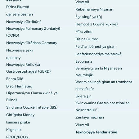
View All
Dîtina Blurred
Rêbernameya Nîşanan
qansêra pêsîran
Êşa sîngê ya tûj
Nexweşiya Girtîbûnê
Hemoptîz (Xwînê kuxikê)
Nexweşiya Pulmonary Zordariyê
Mîza zêde
(COPD)
Dîtina Blurred
Nexweşiya Girêdana Coronary
Felcî an bêhestiya giran
Nexweşîya şekir
Lenfadenopatiya malzarokê
epilepsy
Esophoria
Nexweşiya Refluksa
Serêşiya giran bi Nîşaneyên
Gastroesophageal (GERD)
Neurolojîk
Fehra Dilê
Werimîna lingê giran an tromboza
Disci Herniated
damarê kûr
Hîpertansiyon (Tansa xwînê ya
Sklera şîn
Bilind)
Xwînxwarina Gastrointestinal an
Sindroma Gozikê Irritable (IBS)
Nekontrolkirî
Girtîgeha Kidney
Zerikiya mezinan
kansera pişikê
View All
Migraine
Teknolojiya Tenduristiyê
PCOD/PCOS