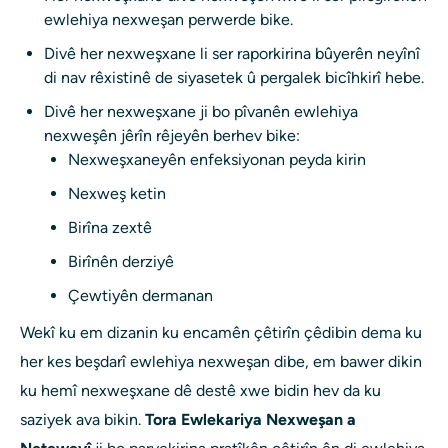
ewlehiya nexweşan perwerde bike.
Divê her nexweşxane li ser raporkirina bûyerên neyînî
di nav rêxistinê de siyasetek û pergalek bicîhkirî hebe.
Divê her nexweşxane ji bo pîvanên ewlehiya
nexweşên jêrîn rêjeyên berhev bike:
Nexweşxaneyên enfeksiyonan peyda kirin
Nexweş ketin
Birîna zextê
Birînên derziyê
Çewtiyên dermanan
Wekî ku em dizanin ku encamên çêtirîn çêdibin dema ku
her kes beşdarî ewlehiya nexweşan dibe, em bawer dikin
ku hemî nexweşxane dê destê xwe bidin hev da ku
saziyek ava bikin.
Tora Ewlekariya Nexweşan a