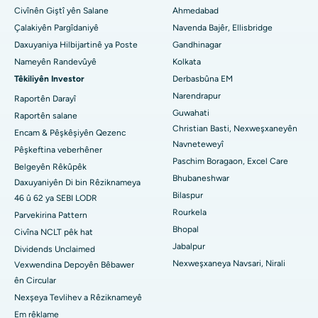
Civînên Giştî yên Salane
Ahmedabad
Nexweşxaneya herî baş li Arepally, Warangal
Çalakiyên Pargîdaniyê
Navenda Bajêr, Ellisbridge
Nexweşxaneya herî baş li Arera Colony, Bhopal
Daxuyaniya Hilbijartinê ya Poste
Gandhinagar
Nameyên Randevûyê
Kolkata
Nexweşxaneya çêtirîn li Jayanagar, Bangalore
Têkiliyên Investor
Derbasbûna EM
Narendrapur
Nexweşxaneya herî baş li KK Nagar, Madurai
Raportên Darayî
Guwahati
Raportên salane
Nexweşxaneya çêtirîn li Ramji Nagar, Nellore
Christian Basti, Nexweşxaneyên
Encam & Pêşkêşiyên Qezenc
Navneteweyî
Pêşkeftina veberhêner
Nexweşxaneya çêtirîn li Sektora-19, Rourkela
Paschim Boragaon, Excel Care
Belgeyên Rêkûpêk
Bhubaneshwar
Nexweşxaneya herî baş li Swargate, Pune
Daxuyaniyên Di bin Rêziknameya
Bilaspur
46 û 62 ya SEBI LODR
Nexweşxaneya Penceşêrê ya Jinan a Herî Baş li Başûrê Delhiyê
Rourkela
Parvekirina Pattern
Bhopal
Civîna NCLT pêk hat
Jabalpur
Dividends Unclaimed
Nexweşxaneya Navsari, Nirali
Vexwendina Depoyên Bêbawer
ên Circular
Nexşeya Tevlihev a Rêziknameyê
Em rêklame