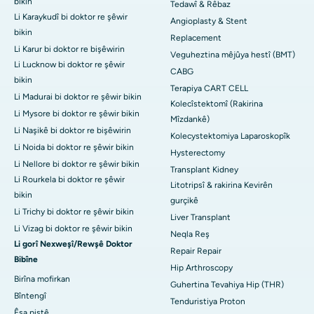
bikin
Tedawî & Rêbaz
Li Karaykudî bi doktor re şêwir
Angioplasty & Stent
bikin
Replacement
Li Karur bi doktor re bişêwirin
Veguheztina mêjûya hestî (BMT)
Li Lucknow bi doktor re şêwir
CABG
bikin
Terapiya CART CELL
Li Madurai bi doktor re şêwir bikin
Kolecîstektomî (Rakirina
Li Mysore bi doktor re şêwir bikin
Mîzdankê)
Li Naşikê bi doktor re bişêwirin
Kolecystektomiya Laparoskopîk
Li Noida bi doktor re şêwir bikin
Hysterectomy
Li Nellore bi doktor re şêwir bikin
Transplant Kidney
Li Rourkela bi doktor re şêwir
Litotripsî & rakirina Kevirên
bikin
gurçikê
Li Trichy bi doktor re şêwir bikin
Liver Transplant
Li Vizag bi doktor re şêwir bikin
Neqla Reş
Li gorî Nexweşî/Rewşê Doktor
Repair Repair
Bibîne
Hip Arthroscopy
Birîna mofirkan
Guhertina Tevahiya Hip (THR)
Bîntengî
Tenduristiya Proton
Êşa piştê