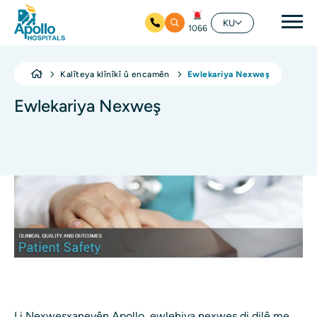
nav
KU
1066
Skip to main content
Kalîteya klînîkî û encamên
Ewlekariya Nexweş
Ewlekariya Nexweş
Li Nexweşxaneyên Apollo, ewlehiya nexweş di dilê me