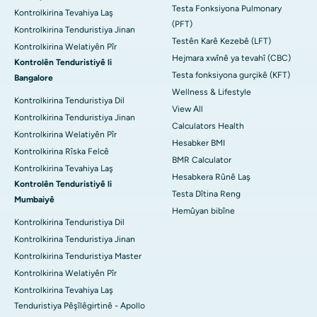
Testa Fonksiyona Pulmonary
Kontrolkirina Tevahiya Laş
(PFT)
Kontrolkirina Tenduristiya Jinan
Testên Karê Kezebê (LFT)
Kontrolkirina Welatiyên Pîr
Hejmara xwînê ya tevahî (CBC)
Kontrolên Tenduristiyê li
Testa fonksiyona gurçikê (KFT)
Bangalore
Wellness & Lifestyle
Kontrolkirina Tenduristiya Dil
View All
Kontrolkirina Tenduristiya Jinan
Calculators Health
Kontrolkirina Welatiyên Pîr
Hesabker BMI
Kontrolkirina Rîska Felcê
BMR Calculator
Kontrolkirina Tevahiya Laş
Hesabkera Rûnê Laş
Kontrolên Tenduristiyê li
Testa Dîtina Reng
Mumbaiyê
Hemûyan bibîne
Kontrolkirina Tenduristiya Dil
Kontrolkirina Tenduristiya Jinan
Kontrolkirina Tenduristiya Master
Kontrolkirina Welatiyên Pîr
Kontrolkirina Tevahiya Laş
Tenduristiya Pêşîlêgirtinê - Apollo