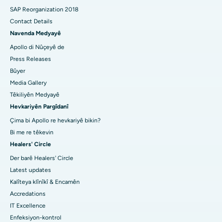
SAP Reorganization 2018
Contact Details
Navenda Medyayê
Apollo di Nûçeyê de
Press Releases
Bûyer
Media Gallery
Têkiliyên Medyayê
Hevkariyên Pargîdanî
Çima bi Apollo re hevkariyê bikin?
Bi me re têkevin
Healers' Circle
Der barê Healers' Circle
Latest updates
Kalîteya klînîkî & Encamên
Accredations
IT Excellence
Enfeksiyon-kontrol