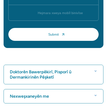
Doktorên Bawerpêkirî, Pisporî û
Dermankirinên Pêşketî
Nexweşxaneyê bibînin
Nexweşxaneyên me