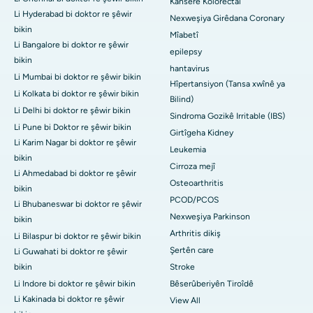
Kanserê Kolorectal
Li Hyderabad bi doktor re şêwir
Nexweşiya Girêdana Coronary
bikin
Mîabetî
Li Bangalore bi doktor re şêwir
epilepsy
bikin
hantavirus
Li Mumbai bi doktor re şêwir bikin
Hîpertansiyon (Tansa xwînê ya
Li Kolkata bi doktor re şêwir bikin
Bilind)
Li Delhi bi doktor re şêwir bikin
Sindroma Gozikê Irritable (IBS)
Li Pune bi Doktor re şêwir bikin
Girtîgeha Kidney
Li Karim Nagar bi doktor re şêwir
Leukemia
bikin
Cirroza mejî
Li Ahmedabad bi doktor re şêwir
Osteoarthritis
bikin
PCOD/PCOS
Li Bhubaneswar bi doktor re şêwir
Nexweşiya Parkinson
bikin
Arthritis dikiş
Li Bilaspur bi doktor re şêwir bikin
Şertên care
Li Guwahati bi doktor re şêwir
bikin
Stroke
Li Indore bi doktor re şêwir bikin
Bêserûberiyên Tiroîdê
Li Kakinada bi doktor re şêwir
View All