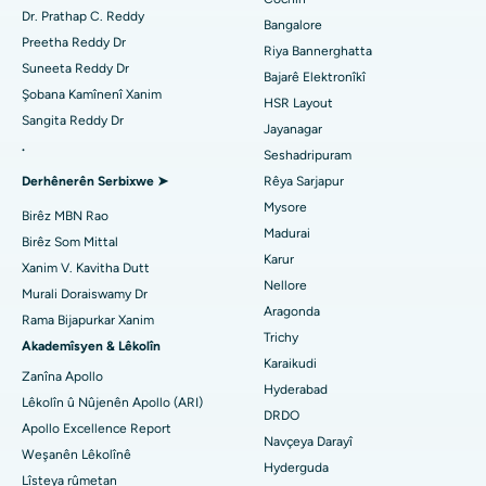
Diyabetolog bibîne
Dr. Prathap C. Reddy
Bangalore
Nexweşxaneya herî baş li Kanpur Road, Lucknow
Ablation kateter
Preetha Reddy Dr
Riya Bannerghatta
Suneeta Reddy Dr
Bajarê Elektronîkî
Nexweşxaneya herî baş li Sektora-26, Noida
Jinekolog Bibîne
Surgery Veavakirina ACL
Şobana Kamînenî Xanim
HSR Layout
Sangita Reddy Dr
Nexweşxaneya herî baş li Gandhinagar, Ahmedabad
Veguhestina erikê Berepaş
Jayanagar
.
Seshadripuram
Bijîşkê Giştî Bibîne
Nexweşxaneya herî baş li Aragonda, Andhra Pradesh
Ablation endometrial
Derhênerên Serbixwe ➤
Rêya Sarjapur
Mysore
Nexweşxaneya herî baş li Bannerghatta Road, Bangalore
Embolîzasyona Artery Uterine
Birêz MBN Rao
Madurai
Psîkolog Bibîne
Birêz Som Mittal
Nexweşxaneya herî baş li Yekîneya-15, Bhubaneswar
Ovarian Cystectomy
Karur
Xanim V. Kavitha Dutt
Nellore
Murali Doraiswamy Dr
Nexweşxaneya herî baş li Seepat Road, Bilaspur
Emeliyata Penceşêrê Sîngê
Aragonda
Rama Bijapurkar Xanim
Cerrahê Giştî Bibîne
Trichy
Nexweşxaneya herî baş li Ellisbridge, Ahmedabad
Brachytherapy
Akademîsyen & Lêkolîn
Karaikudi
Zanîna Apollo
Nexweşxaneya herî baş li New Delhiyê
Kolonyoscopy
Hyderabad
Lêkolîn û Nûjenên Apollo (ARI)
DRDO
Nexweşxaneya herî baş li DRDO, Hyderabad
Apollo Excellence Report
Polypotomy
Navçeya Darayî
Weşanên Lêkolînê
Hyderguda
Nexweşxaneya herî baş li GS Road, Guwahati
Stîlasyona Mejî ya Kûr
Lîsteya rûmetan