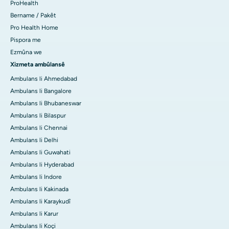
ProHealth
Bername / Pakêt
Pro Health Home
Pispora me
Ezmûna we
Xizmeta ambûlansê
Ambulans li Ahmedabad
Ambulans li Bangalore
Ambulans li Bhubaneswar
Ambulans li Bilaspur
Ambulans li Chennai
Ambulans li Delhi
Ambulans li Guwahati
Ambulans li Hyderabad
Ambulans li Indore
Ambulans li Kakinada
Ambulans li Karaykudî
Ambulans li Karur
Ambulans li Koçi