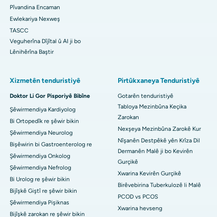
Pîvandina Encaman
Ewlekariya Nexweş
TASCC
Veguherîna Dîjîtal û AI ji bo
Lênihêrîna Baştir
Xizmetên tenduristiyê
Pirtûkxaneya Tenduristiyê
Doktor Li Gor Pisporiyê Bibîne
Gotarên tenduristiyê
Tabloya Mezinbûna Keçika
Şêwirmendiya Kardiyolog
Zarokan
Bi Ortopedîk re şêwir bikin
Nexşeya Mezinbûna Zarokê Kur
Şêwirmendiya Neurolog
Nîşanên Destpêkê yên Krîza Dil
Bişêwirin bi Gastroenterolog re
Dermanên Malê ji bo Kevirên
Şêwirmendiya Onkolog
Gurçikê
Şêwirmendiya Nefrolog
Xwarina Kevirên Gurçikê
Bi Urolog re şêwir bikin
Birêvebirina Tuberkulozê li Malê
Bijîşkê Giştî re şêwir bikin
PCOD vs PCOS
Şêwirmendiya Pişiknas
Xwarina hevseng
Bijîşkê zarokan re şêwir bikin