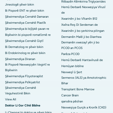
Rêbazên Kêmkirina Triglycerides
Jineologê şêwir bikin
Hemû Derbarê Nexweşiya Vîrusî
Bi Pisporê ENT re şêwir bikin
de
Şêwirmendiya Cerrahê Damaran
Xwarinên ji bo Vîtamîn B12
Şêwirmendiya Cerrahê Plastîk
Xwîna Reş Di Serdeman de
Şêwirmendiya bi bijîşkê çavan re
Xwarinên ji bo şerkirina pilingan
Bişêwirin bi pisporê romatîzmê re
Dermanên Malê ji bo Diarrhea
Şêwirmendiya Cerrahê Giştî
Dermanên xwezayî yên ji bo
Bi Dermatolog re şêwir bikin
PCOD an PCOS
Bi Endokrinolog re şêwir bikin
Parêza PCOD
Şêwirmendiya Diranan
Hemû Derbarê Hantavîrusê de
Bi Pisporê Nexweşiyên Vegirtî re
Hemûyan bibîne
Bişêwirin
Nexweşî û Şert
Şêwirmendiya Fîzyoterapîst
Sermeros (ALS) ya Amototrophic
Şêwirmendiya Psîkiyatrîst
Bihar
Şêwirmendiya Cerrahê
Transplant Bone Marrow
Veguhestinê Bikin
Cancer Brain
View All
qansêra pêsîran
Doktor Li Gor Cihê Bibîne
Nexweşiya Gurçik a Kronîk (CKD)
Li Chennai bi doktor re şêwir bikin