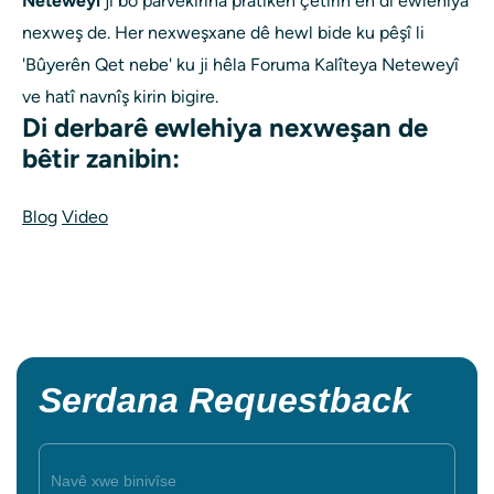
Neteweyî
ji bo parvekirina pratîkên çêtirîn ên di ewlehiya
nexweş de. Her nexweşxane dê hewl bide ku pêşî li
'Bûyerên Qet nebe' ku ji hêla Foruma Kalîteya Neteweyî
ve hatî navnîş kirin bigire.
Di derbarê ewlehiya nexweşan de
bêtir zanibin:
Blog
Video
Serdana Requestback