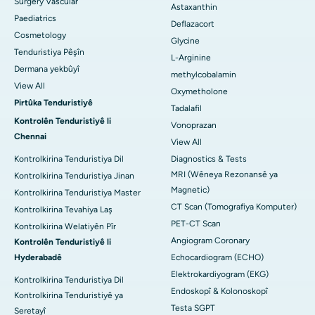
Surgery Vascular
Astaxanthin
Paediatrics
Deflazacort
Cosmetology
Glycine
Tenduristiya Pêşîn
L-Arginine
Dermana yekbûyî
methylcobalamin
View All
Oxymetholone
Pirtûka Tenduristiyê
Tadalafil
Kontrolên Tenduristiyê li
Vonoprazan
Chennai
View All
Kontrolkirina Tenduristiya Dil
Diagnostics & Tests
MRI (Wêneya Rezonansê ya
Kontrolkirina Tenduristiya Jinan
Magnetic)
Kontrolkirina Tenduristiya Master
CT Scan (Tomografiya Komputer)
Kontrolkirina Tevahiya Laş
PET-CT Scan
Kontrolkirina Welatiyên Pîr
Angiogram Coronary
Kontrolên Tenduristiyê li
Hyderabadê
Echocardiogram (ECHO)
Elektrokardiyogram (EKG)
Kontrolkirina Tenduristiya Dil
Endoskopî & Kolonoskopî
Kontrolkirina Tenduristiyê ya
Testa SGPT
Seretayî