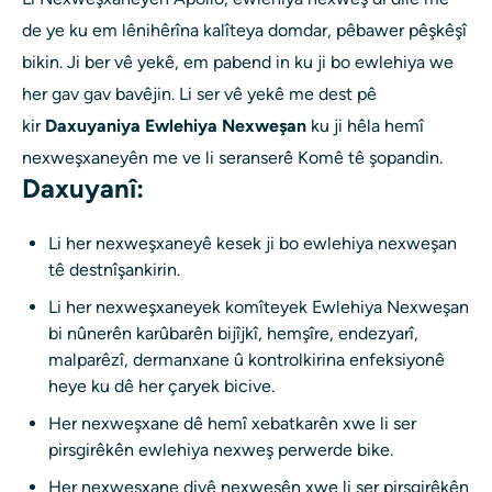
de ye ku em lênihêrîna kalîteya domdar, pêbawer pêşkêşî
bikin. Ji ber vê yekê, em pabend in ku ji bo ewlehiya we
her gav gav bavêjin. Li ser vê yekê me dest pê
kir
Daxuyaniya Ewlehiya Nexweşan
ku ji hêla hemî
nexweşxaneyên me ve li seranserê Komê tê şopandin.
Daxuyanî:
Li her nexweşxaneyê kesek ji bo ewlehiya nexweşan
tê destnîşankirin.
Li her nexweşxaneyek komîteyek Ewlehiya Nexweşan
bi nûnerên karûbarên bijîjkî, hemşîre, endezyarî,
malparêzî, dermanxane û kontrolkirina enfeksiyonê
heye ku dê her çaryek bicive.
Her nexweşxane dê hemî xebatkarên xwe li ser
pirsgirêkên ewlehiya nexweş perwerde bike.
Her nexweşxane divê nexweşên xwe li ser pirsgirêkên