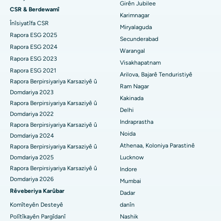
Girên Jubilee
CSR & Berdewamî
Nexweşxaneya herî baş li Hyderguda, Hyderabad
Diyalîza Peritoneal
Karimnagar
Înîsiyatîfa CSR
Miryalaguda
Nexweşxaneya herî baş li Vijay Nagar, Indore
Biopsiya gurçikê
Rapora ESG 2025
Secunderabad
Rapora ESG 2024
Warangal
Nexweşxaneya herî baş li Suryaraopeta Main Road, Kakinada
Parathyroidectomy
Rapora ESG 2023
Visakhapatnam
Rapora ESG 2021
Nexweşxaneya herî baş li Rêya Circular a Canal, Kolkata
Surgery Cytoreductive
Arilova, Bajarê Tenduristiyê
Rapora Berpirsiyariya Karsaziyê û
Ram Nagar
Nexweşxaneya herî baş li CBD Belapur, Navi Mumbai
Domdariya 2023
Guhertina Tevahî ya Çokê ya Seramîk
Kakinada
Rapora Berpirsiyariya Karsaziyê û
Delhi
Nexweşxaneya herî baş li Panchavati, Nashik
ERCP
Domdariya 2022
Indraprastha
Rapora Berpirsiyariya Karsaziyê û
Nexweşxaneya herî baş li secunderabad, Hyderabad
Noida
Domdariya 2024
Athenaa, Koloniya Parastinê
Rapora Berpirsiyariya Karsaziyê û
Nexweşxaneya çêtirîn li Seshadripuram, Bangalore
Domdariya 2025
Lucknow
Rapora Berpirsiyariya Karsaziyê û
Indore
Nexweşxaneya herî baş li Waltair Main Road, Visakhapatnam
Domdariya 2026
Mumbai
Nexweşxaneya çêtirîn li Subhash Nagar Road, Karimnagar
Rêveberiya Karûbar
Dadar
Komîteyên Desteyê
danîn
Nexweşxaneya çêtirîn li Managari, Karaikudi
Polîtîkayên Pargîdanî
Nashik