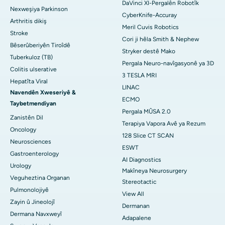
DaVinci XI-Pergalên Robotîk
Nexweşiya Parkinson
CyberKnife-Accuray
Arthritis dikiş
Meril Cuvis Robotics
Stroke
Cori ji hêla Smith & Nephew
Bêserûberiyên Tiroîdê
Stryker destê Mako
Tuberkuloz (TB)
Pergala Neuro-navîgasyonê ya 3D
Colitis ulserative
3 TESLA MRI
Hepatîta Viral
LINAC
Navendên Xweseriyê &
ECMO
Taybetmendiyan
Pergala MÛSA 2.0
Zanistên Dil
Terapiya Vapora Avê ya Rezum
Oncology
128 Slice CT SCAN
Neurosciences
ESWT
Gastroenterology
AI Diagnostics
Urology
Makîneya Neurosurgery
Veguheztina Organan
Stereotactic
Pulmonolojiyê
View All
Zayin û Jineolojî
Dermanan
Dermana Navxweyî
Adapalene