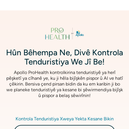
Wêne
Hûn Bêhempa Ne, Divê Kontrola
Tenduristiya We Jî Be!
Apollo ProHealth kontrolkirina tenduristiyê ya herî
pêşketî ya cîhanê ye, ku ji hêla bijîşkên pispor û AI ve hatî
çêkirin. Bersiva çend pirsan bidin da ku em karibin ji bo
we planeke tenduristiyê ya kesane bi şêwirmendiya bijîşk
û pispor a belaş sêwirînin!
Kontrola Tenduristiya Xweya Yekta Kesane Bikin