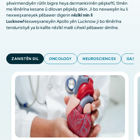
şêwirmendiyên rûtîn bigire heya dermankirinên pêşkeftî, tîmên
me lênêrîna kesane û dilovan pêşkêş dikin. Ji bo nexweşên ku li
nexweşxaneyek pêbawer digerin
nêzîkî min li
Nexweşxaneyên Apollo yên Lucknow ji bo lênêrîna
Lucknow
tenduristiyê ya bi kalîte nêzîkî malê cihekî pêbawer dimîne.
ZANISTÊN DIL
ONCOLOGY
NEUROSCIENCES
GASTR