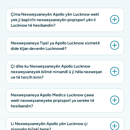
Çima Nexweşxaneyên Apollo yên Lucknow wekî
yek ji baştirîn nexweşxaneyên pirpisporî yên li
Lucknow tê hesibandin?
Nexweşxaneya Tipsî ya Apollo Lucknow xizmetê
dide kîjan deverên Lucknowê?
Çi dike ku Nexweşxaneyên Apollo Lucknow
nexweşxaneyek bilind-nirxandî û ji hêla nexweşan
ve tê tercîh kirin?
Nexweşxaneya Apollo Medics Lucknow çawa
wekî nexweşxaneyeke pirpisporî ya sereke tê
hesibandin?
Li Nexweşxaneyên Apollo yên Lucknow çi
pisporên bijîşkî hene?