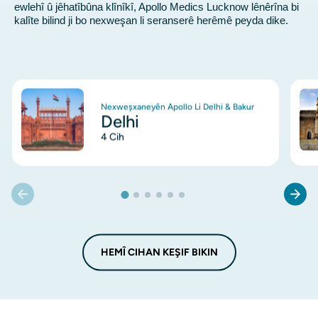
ewlehî û jêhatîbûna klînîkî, Apollo Medics Lucknow lênêrîna bi
kalîte bilind ji bo nexweşan li seranserê herêmê peyda dike.
Wêne
Wê
Nexweşxaneyên Apollo Li Delhi & Bakur
Delhi
4 Cih
HEMÎ CIHAN KEŞIF BIKIN