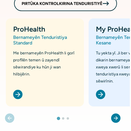
PIRTÛKA KONTROLKIRINA TENDURISTIYÊ
ProHealth
My ProHea
Bernameyên Tenduristiya
Bernameyên Tend
Standard
Kesane
Me bernameyên ProHealth li gorî
Tu yekta yî. Ji ber 
profîlên temen û zayendî
dikarin bernameya
sêwirandiye ku hûn ji wan
xweya xwerû li ser 
hilbijêrin.
tenduristiya xweya
sêwirînin.