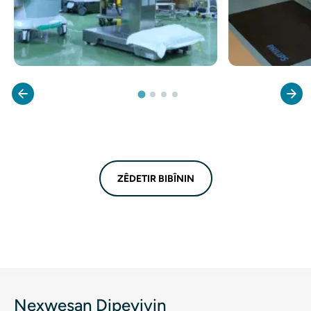
ZÊDETIR BIBÎNIN
Nexweşan Dipeyivin