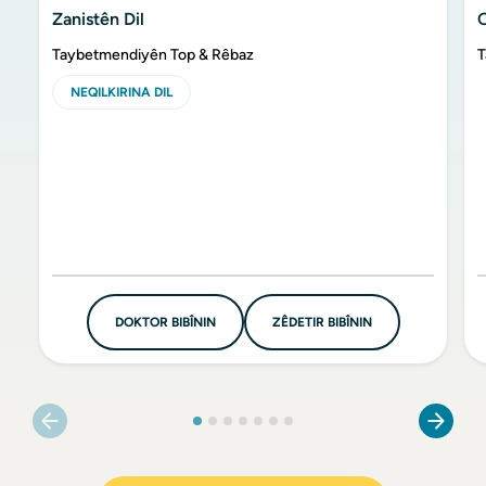
Zanistên Dil
Taybetmendiyên Top & Rêbaz
T
NEQILKIRINA DIL
DOKTOR BIBÎNIN
ZÊDETIR BIBÎNIN