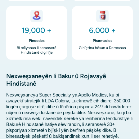
Wêne
Wêne
19,000 +
6,000 +
Pîncodes
Pharmacies
Bi mîlyonan li seranserê
Gihîştina hêsan a Dermanan
Hindistanê digihîje
Nexweşxaneyên li Bakur û Rojavayê
Hindistanê
Nexweşxaneya Super Specialty ya Apollo Medics, ku bi
awayekî stratejîk li LDA Colony, Lucknowê cih digire, 350,000
lingên çargoşe dirêj dibe û lênêrîna pispor a 24/7 di hawîrdorek
nûjen û nexweş-dostane de peyda dike. Nexweşxane, ku ji bo
xizmetkirina wekî navendek sereke ya lênihêrîna tenduristiyê li
Bakurê Hindistanê hatiye sêwirandin, li seranserê 30+
pisporiyan xizmetên bijîşkî yên berfireh pêşkêş dike. Bi
binesaziyek pêşkeftî û balkişandinek xurt li ser rehetiyê,