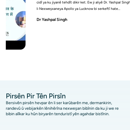
cidî ya ku jiyanê tehdît dikir ket. Ew ji aliyê Dr. Yashpal Singh ve
li Nexweşxaneya Apollo ya Lucknow bi serkeftî hate
dermankirin, û niha ew bi tevahî saxlem e.
Dr Yashpal Singh
Pirsên Pir Tên Pirsîn
Bersivên pirsên hevpar ên li ser karûbarên me, dermankirin,
randevû û vebijarkên lênihêrîna nexweşan bibînin da ku ji we re
bibin alîkar ku hûn biryarên tenduristî yên agahdar bistînin.