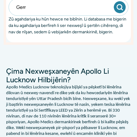
Zû agahdariya ku hûn hewce ne bibînin. Li databasa me bigerin
da ku agahdariya berfireh li ser nexweşî û şertên cihêreng, di
nav de nîşan, sedem û vebijarkên dermankirinê, bigerin.
Çima Nexweşxaneyên Apollo Li
Lucknow Hilbijêrin?
Apollo Medics Lucknow teknolojiya bijîşkî ya pêşketî bi lênêrîna
dilovan û nexweş-navendî re dike yek da ku hewcedariyên lênêrîna
tenduristiyê yên Uttar Pradesh bicîh bîne. Nexweşxane, ku wekî yek
ji baştirîn nexweşxaneyên li Lucknow tê nasîn, yekem tesîsa lênêrîna
tenduristiyê ya bi Sertîfîkaya LEED ya Zêrîn a herêmê ye. Bi 330
nivînan, di nav de 110 nivînên lênêrîna krîtîk li seranserê 30+
pisporiyan, Apollo Medics dermankirinek berfireh û bi kalîte pêşkêş
dike. Wekî nexweşxaneyek pir-pisporî ya pêbawer li Lucknow, em
pabend in bi lênêrîna kesane, ewlehî û encamên klînîkî yên bi