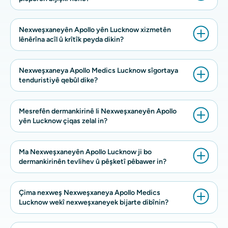
Nexweşxaneyên Apollo yên Lucknow xizmetên
lênêrîna acîl û krîtîk peyda dikin?
Nexweşxaneya Apollo Medics Lucknow sîgortaya
tenduristiyê qebûl dike?
Mesrefên dermankirinê li Nexweşxaneyên Apollo
yên Lucknow çiqas zelal in?
Ma Nexweşxaneyên Apollo Lucknow ji bo
dermankirinên tevlihev û pêşketî pêbawer in?
Çima nexweş Nexweşxaneya Apollo Medics
Lucknow wekî nexweşxaneyek bijarte dibînin?