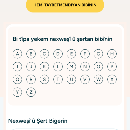
HEMÎ TAYBETMENDIYAN BIBÎNIN
Bi tîpa yekem nexweşî û şertan bibînin
A
B
C
D
E
F
G
H
I
J
K
L
M
N
O
P
Q
R
S
T
U
V
W
X
Y
Z
Nexweşî û Şert Bigerin