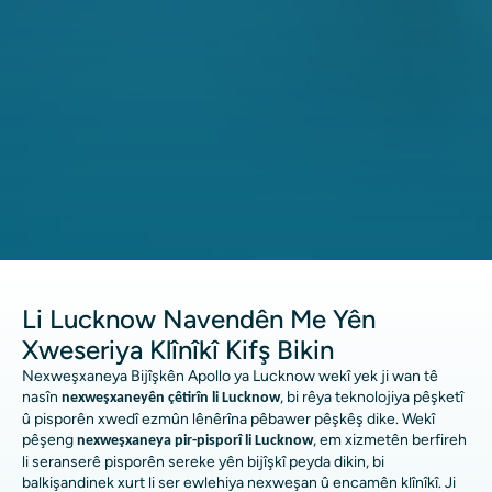
Li Lucknow Navendên Me Yên
Xweseriya Klînîkî Kifş Bikin
Nexweşxaneya Bijîşkên Apollo ya Lucknow wekî yek ji wan tê
nasîn
, bi rêya teknolojiya pêşketî
nexweşxaneyên çêtirîn li Lucknow
û pisporên xwedî ezmûn lênêrîna pêbawer pêşkêş dike. Wekî
pêşeng
, em xizmetên berfireh
nexweşxaneya pir-pisporî li Lucknow
li seranserê pisporên sereke yên bijîşkî peyda dikin, bi
balkişandinek xurt li ser ewlehiya nexweşan û encamên klînîkî. Ji