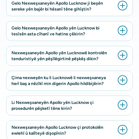
Gelo Nexweşxaneyên Apollo Lucknow ji beşên
sereke yên bajêr bi hêsanî têne gihîştin?
Gelo Nexweşxaneyên Apollo yên Lucknow bi
tesîsên asta cîhanî ve hatine çêkirin?
Nexweşxaneyên Apollo yên Lucknowê kontrolên
tenduristiyê yên pêşîlêgirtinê pêşkêş dikin?
Çima nexweşên ku li Lucknowê li nexweşxaneya
herî baş a nêzîkî min digerin Apollo hildibijêrin?
Li Nexweşxaneyên Apollo yên Lucknow çi
prosedurên pêşketî têne kirin?
Nexweşxaneyên Apollo Lucknow çi protokolên
ewlehî û kalîteyê dişopînin?