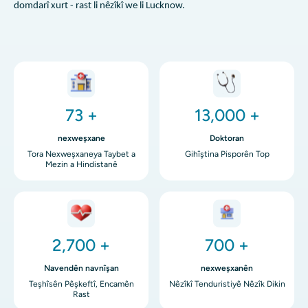
domdarî xurt - rast li nêzîkî we li Lucknow.
Wêne
Wêne
73 +
13,000 +
nexweşxane
Doktoran
Tora Nexweşxaneya Taybet a
Gihîştina Pisporên Top
Mezin a Hindistanê
Wêne
Wêne
2,700 +
700 +
Navendên navnîşan
nexweşxanên
Teşhîsên Pêşkeftî, Encamên
Nêzîkî Tenduristiyê Nêzîk Dikin
Rast