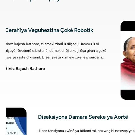
Cerahîya Veguheztina Çokê Robotîk
Birêz Rajesh Rathore, zilamekî zindî û dilşad ji Jammu û bi
pîşeyê rêveberê dibistanê, demek dirêj e ku ji êşa giran a çokê
xwe yê rastê dikişand. Li ser şîreta xizmekî xwe, ew serdana
Nexweşxaneya Apollo, Lucknow kir, li wir bi Dr. Sanjay Kumar
Birêz Rajesh Rathore
Srivastava (Serok - Ortopedî û Guhertina Movikan) re şêwir kir.
Wî bi serkeftî emeliyata guhertina çokê ya robotîk derbas kir, û
îro ew bi tevahî bê êş e, bi rehetî dimeşe, û mîna berê ji jiyana
xwe ya rojane kêfê digire.
Diseksiyona Damara Sereke ya Aortê
Ji ber tansiyona xwînê ya bêkontrol, nexweş bi nexweşiyeke