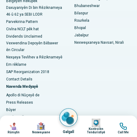
Belgeyên Rêkûpêk
Bhubaneshwar
Daxuyaniyên Di bin Rêziknameya
Nexweşxaneya herî baş li Swargate, Pune
Bilaspur
46 û 62 ya SEBI LODR
Rourkela
Nexweşxaneya Penceşêrê ya Jinan a Herî Baş li Başûrê Delhiyê
Parvekirina Pattern
Bhopal
Civîna NCLT pêk hat
Jabalpur
Dividends Unclaimed
Nexweşxaneya Navsari, Nirali
Vexwendina Depoyên Bêbawer
ên Circular
Nexşeya Tevlihev a Rêziknameyê
Em rêklame
SAP Reorganization 2018
Contact Details
Navenda Medyayê
Apollo di Nûçeyê de
Press Releases
Bûyer
Media Gallery
Wêne
Wêne
Wêne
Wêne
Têkiliyên Medyayê
Kontrolên
Galgalî
Hevkariyên Pargîdanî
Rûniştin
Nexweşxane
Tenduristiyê
Call Me