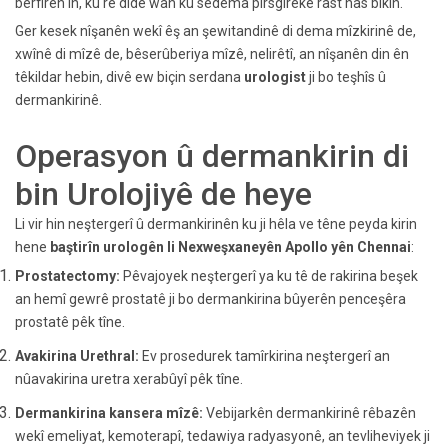
berfireh in, ku rê dide wan ku sedema pirsgirêkê rast nas bikin.
Ger kesek nîşanên wekî êş an şewitandinê di dema mîzkirinê de,
xwînê di mîzê de, bêserûberiya mîzê, nelirêtî, an nîşanên din ên
têkildar hebin, divê ew biçin serdana
urologist
ji bo teşhîs û
dermankirinê.
Operasyon û dermankirin di
bin Urolojiyê de heye
Li vir hin neştergerî û dermankirinên ku ji hêla ve têne peyda kirin
hene
baştirîn
urologên li Nexweşxaneyên Apollo yên Chennai
:
Prostatectomy:
Pêvajoyek neştergerî ya ku tê de rakirina beşek
an hemî gewrê prostatê ji bo dermankirina bûyerên penceşêra
prostatê pêk tîne.
Avakirina Urethral:
Ev prosedurek tamîrkirina neştergerî an
nûavakirina uretra xerabûyî pêk tîne.
Dermankirina kansera mîzê:
Vebijarkên dermankirinê rêbazên
wekî emeliyat, kemoterapî, tedawiya radyasyonê, an tevliheviyek ji