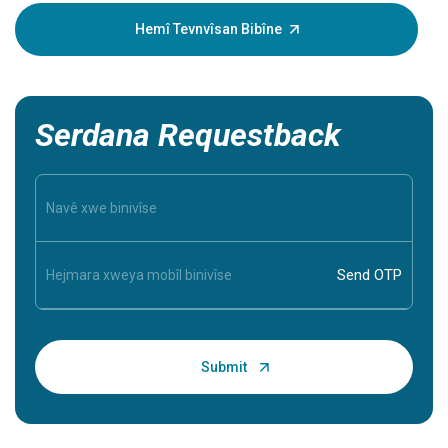
we re bibe
yekê girîn
Hemî Tevnvîsan Bibîne
Serdana Requestback