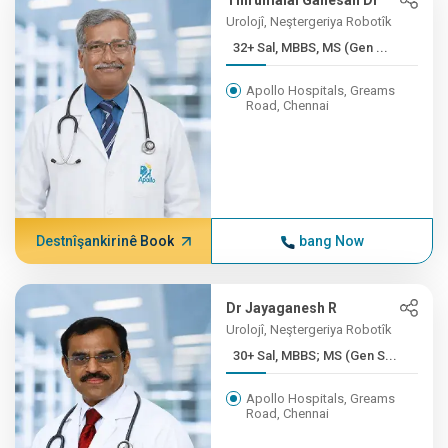
Thirumalai Ganesan Dr
Urolojî, Neştergeriya Robotîk
32+ Sal, MBBS, MS (Gen ...
Apollo Hospitals, Greams
Road, Chennai
Destnîşankirinê Book
bang Now
Dr Jayaganesh R
Urolojî, Neştergeriya Robotîk
30+ Sal, MBBS; MS (Gen S...
Apollo Hospitals, Greams
Road, Chennai