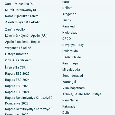
Nexweşxaneya herî baş li Yekîneya-15, Bhubaneswar
Karur
Ovarian Cystectomy
Xanim V. Kavitha Dutt
Nellore
Murali Doraiswamy Dr
Nexweşxaneya herî baş li Seepat Road, Bilaspur
Emeliyata Penceşêrê Sîngê
Aragonda
Rama Bijapurkar Xanim
Cerrahê Giştî Bibîne
Trichy
Nexweşxaneya herî baş li Ellisbridge, Ahmedabad
Akademîsyen & Lêkolîn
Brachytherapy
Karaikudi
Zanîna Apollo
Nexweşxaneya herî baş li New Delhiyê
Hyderabad
Kolonyoscopy
Lêkolîn û Nûjenên Apollo (ARI)
DRDO
Apollo Excellence Report
Nexweşxaneya herî baş li DRDO, Hyderabad
Polypotomy
Navçeya Darayî
Weşanên Lêkolînê
Hyderguda
Nexweşxaneya herî baş li GS Road, Guwahati
Stîlasyona Mejî ya Kûr
Lîsteya rûmetan
Girên Jubilee
CSR & Berdewamî
Nexweşxaneya herî baş li Hyderguda, Hyderabad
Karimnagar
Diyalîza Peritoneal
Înîsiyatîfa CSR
Miryalaguda
Nexweşxaneya herî baş li Vijay Nagar, Indore
Rapora ESG 2025
Biopsiya gurçikê
Secunderabad
Rapora ESG 2024
Warangal
Nexweşxaneya herî baş li Suryaraopeta Main Road, Kakinada
Parathyroidectomy
Rapora ESG 2023
Visakhapatnam
Rapora ESG 2021
Nexweşxaneya herî baş li Rêya Circular a Canal, Kolkata
Arilova, Bajarê Tenduristiyê
Surgery Cytoreductive
Rapora Berpirsiyariya Karsaziyê û
Ram Nagar
Domdariya 2023
Nexweşxaneya herî baş li CBD Belapur, Navi Mumbai
Guhertina Tevahî ya Çokê ya Seramîk
Kakinada
Rapora Berpirsiyariya Karsaziyê û
Delhi
Nexweşxaneya herî baş li Panchavati, Nashik
Domdariya 2022