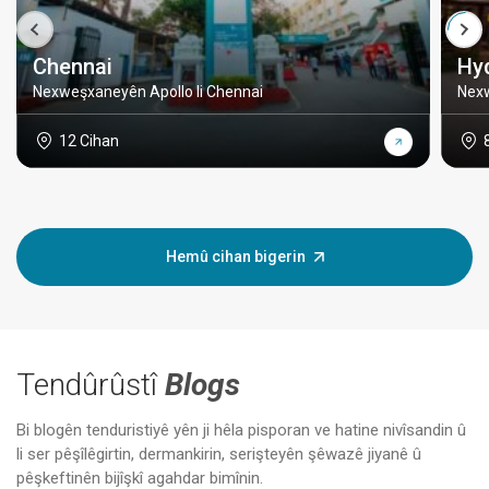
Chennai
Hy
Nexweşxaneyên Apollo li Chennai
Nexw
12 Cihan
Hemû cihan bigerin
Tendûrûstî
Blogs
Bi blogên tenduristiyê yên ji hêla pisporan ve hatine nivîsandin û
li ser pêşîlêgirtin, dermankirin, serişteyên şêwazê jiyanê û
pêşkeftinên bijîşkî agahdar bimînin.