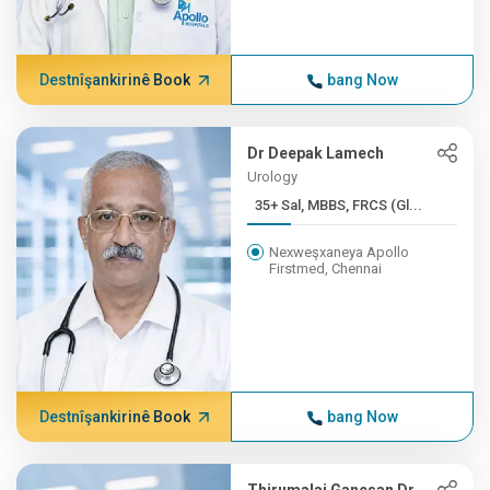
Destnîşankirinê Book
bang Now
Dr Deepak Lamech
Urology
35+ Sal, MBBS, FRCS (Gl...
Nexweşxaneya Apollo
Firstmed, Chennai
Destnîşankirinê Book
bang Now