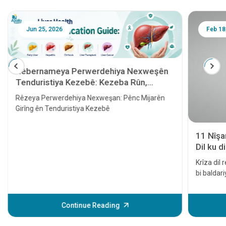
Jun 25, 2026
Feb 18
Rêbernameya Perwerdehiya Nexweşên
Tenduristiya Kezebê: Kezeba Rûn,
Hepatît, Sîroz, Veguheztina Kezebê û
Rêzeya Perwerdehiya Nexweşan: Pênc Mijarên
Penceşêra Kezebê
Girîng ên Tenduristiya Kezebê
11 Nîşa
Dil ku d
Krîza dil 
bi baldar
dermankir
ên dil an 
çêbibe, ew
Continue Reading
Fêmkirina