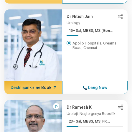
Dr Nitish Jain
Urology
15+ Sal, MBBS, MS (Gen...
Apollo Hospitals, Greams
Road, Chennai
Destnîşankirinê Book
bang Now
Dr Ramesh K
Urolojî, Neştergeriya Robotîk
23+ Sal, MBBS, MS, FR...