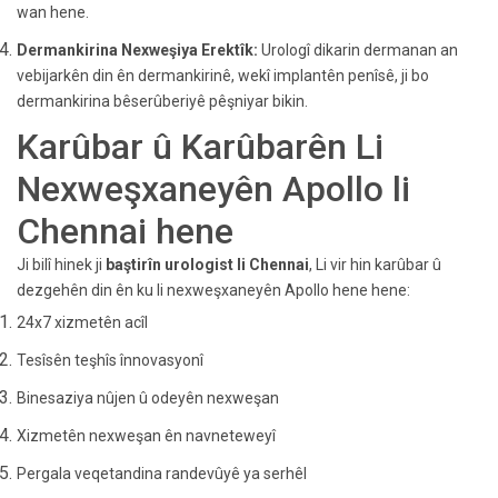
wan hene.
Dermankirina Nexweşiya Erektîk:
Urologî dikarin dermanan an
vebijarkên din ên dermankirinê, wekî implantên penîsê, ji bo
dermankirina bêserûberiyê pêşniyar bikin.
Karûbar û Karûbarên Li
Nexweşxaneyên Apollo li
Chennai hene
Ji bilî hinek ji
baştirîn urologist li Chennai
, Li vir hin karûbar û
dezgehên din ên ku li nexweşxaneyên Apollo hene hene:
24x7 xizmetên acîl
Tesîsên teşhîs înnovasyonî
Binesaziya nûjen û odeyên nexweşan
Xizmetên nexweşan ên navneteweyî
Pergala veqetandina randevûyê ya serhêl