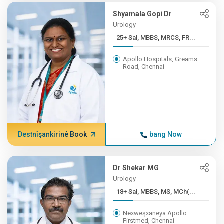
Shyamala Gopi Dr
Urology
25+ Sal, MBBS, MRCS, FR...
Apollo Hospitals, Greams
Road, Chennai
Destnîşankirinê Book
bang Now
Dr Shekar MG
Urology
18+ Sal, MBBS, MS, MCh(...
Nexweşxaneya Apollo
Firstmed, Chennai