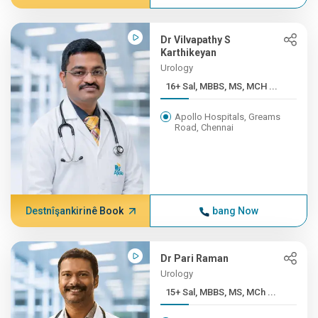
Dr Vilvapathy S
Karthikeyan
Urology
16+ Sal, MBBS, MS, MCH ...
Apollo Hospitals, Greams
Road, Chennai
Destnîşankirinê Book
bang Now
Dr Pari Raman
Urology
15+ Sal, MBBS, MS, MCh ...