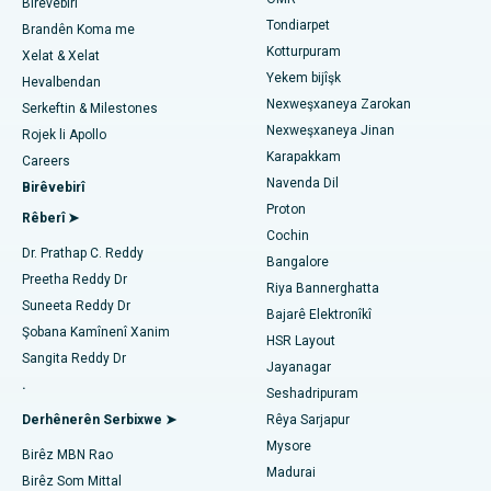
Pediatriyê Bibîne
Birêvebirî
Nexweşxaneya herî baş li Jubilee Hills, Hyderabad
Rhinoplasty
Tondiarpet
Brandên Koma me
Kotturpuram
Xelat & Xelat
Nexweşxaneya herî baş li Tondiarpet, Chennai
Liposuction
Yekem bijîşk
Dermatolog bibîne
Hevalbendan
Nexweşxaneya herî baş li Kotturpuram, Chennai
Nexweşxaneya Zarokan
Angiogram Coronary
Serkeftin & Milestones
Nexweşxaneya Jinan
Rojek li Apollo
Nexweşxaneya çêtirîn li Kovai Road, Karur
Veguheztina Valveya Aortê ya Transkateterê
Karapakkam
Urolog bibîne
Careers
Navenda Dil
Birêvebirî
Nexweşxaneya herî baş li Karapakkam, Chennai
Çakkirina Vana MitraClip
Proton
Rêberî ➤
Nexweşxaneya herî baş li Arilova, Vizag
Cochin
Neştergeriya Dilê Kêm Invasive
Diyabetolog bibîne
Dr. Prathap C. Reddy
Bangalore
Nexweşxaneya herî baş li Kanpur Road, Lucknow
Preetha Reddy Dr
Ablation kateter
Riya Bannerghatta
Suneeta Reddy Dr
Bajarê Elektronîkî
Nexweşxaneya herî baş li Sektora-26, Noida
Jinekolog Bibîne
Surgery Veavakirina ACL
Şobana Kamînenî Xanim
HSR Layout
Sangita Reddy Dr
Nexweşxaneya herî baş li Gandhinagar, Ahmedabad
Jayanagar
Veguhestina erikê Berepaş
.
Seshadripuram
Bijîşkê Giştî Bibîne
Nexweşxaneya herî baş li Aragonda, Andhra Pradesh
Ablation endometrial
Derhênerên Serbixwe ➤
Rêya Sarjapur
Mysore
Nexweşxaneya herî baş li Bannerghatta Road, Bangalore
Birêz MBN Rao
Embolîzasyona Artery Uterine
Madurai
Birêz Som Mittal
Psîkolog Bibîne