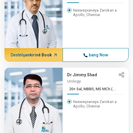
Nexweşxaneya Zarokan a
Apollo, Chennai
Destnîşankirinê Book
bang Now
Dr Jimmy Shad
Urology
20+ Sal, MBBS, MS MCh (...
Nexweşxaneya Zarokan a
Apollo, Chennai