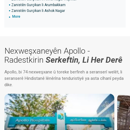
Zanistên Gurçikan li Arumbakkam
Zanistên Gurçikan li Ashok Nagar
More
Nexweşxaneyên Apollo -
Radestkirin
Serkeftin, Li Her Derê
Apollo, bi 74 nexweşxane û toreke berfireh a seranserî welêt, li
seranserê Hindistanê lênêrîna tenduristiyê ya asta cîhanî peyda
dike.