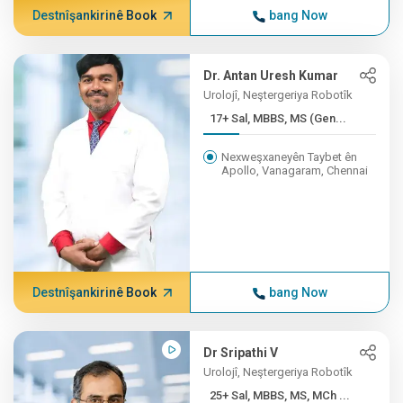
Destnîşankirinê Book
bang Now
Dr. Antan Uresh Kumar
Urolojî, Neştergeriya Robotîk
17+ Sal, MBBS, MS (Gen...
Nexweşxaneyên Taybet ên
Apollo, Vanagaram, Chennai
Destnîşankirinê Book
bang Now
Dr Sripathi V
Urolojî, Neştergeriya Robotîk
25+ Sal, MBBS, MS, MCh ...