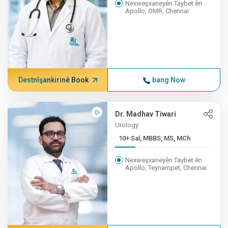
Nexweşxaneyên Taybet ên
Apollo, OMR, Chennai
Destnîşankirinê Book
bang Now
Dr. Madhav Tiwari
Urology
10+ Sal, MBBS, MS, MCh
Nexweşxaneyên Taybet ên
Apollo, Teynampet, Chennai