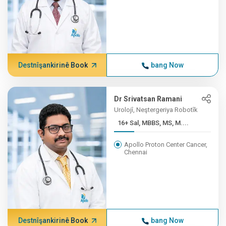
Destnîşankirinê Book
bang Now
Dr Srivatsan Ramani
Urolojî, Neştergeriya Robotîk
16+ Sal, MBBS, MS, M....
Apollo Proton Center Cancer,
Chennai
Destnîşankirinê Book
bang Now