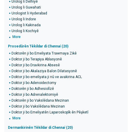
Urolog li Delhiyê
Urolog li Guwahati
Urologist li Hyderabad
Urolog li Indore
Urolog li Kakinada
Urolog li Kochiyê
More
Prosedûrên Têkildar di
Chennai
(20)
Doktorên ji bo Emeliyata Trawmaya Zikê
Doktor ji bo Terapiya Ablasyonê
Doktor ji bo Dravkirina Absesê
Doktor ji bo Akalaziya Balon Dilatasyonê
Doktor ji bo emeliyata ji nû ve avakirina ACL
Doktor ji bo Adenoidectomy
Doktorên ji bo Adhesiolîzê
Doktor ji bo Adrenalektomiyê
Doktorên ji bo Vakslêdana Mezinan
Doktor ji bo Vakslêdana Mezinan
Doktor ji bo Emeliyatên Laparoskopîk ên Pêşketî
More
Dermankirinên Têkildar di
Chennai
(20)