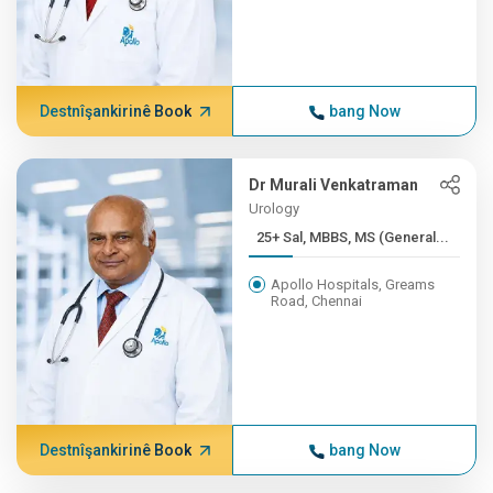
Destnîşankirinê Book
bang Now
Dr Murali Venkatraman
Urology
25+ Sal, MBBS, MS (General...
Apollo Hospitals, Greams
Road, Chennai
Destnîşankirinê Book
bang Now