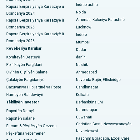
ERCP
Indraprastha
Rapora Berpirsiyariya Karsaziyê û
Nexweşxaneya herî baş li secunderabad, Hyderabad
Noida
Domdariya 2024
Athenaa, Koloniya Parastinê
Rapora Berpirsiyariya Karsaziyê û
Nexweşxaneya çêtirîn li Seshadripuram, Bangalore
Domdariya 2025
Lucknow
Rapora Berpirsiyariya Karsaziyê û
Indore
Nexweşxaneya herî baş li Waltair Main Road, Visakhapatnam
Domdariya 2026
Mumbai
Rêveberiya Karûbar
Nexweşxaneya çêtirîn li Subhash Nagar Road, Karimnagar
Dadar
Komîteyên Desteyê
danîn
Nexweşxaneya çêtirîn li Managari, Karaikudi
Polîtîkayên Pargîdanî
Nashik
Civînên Giştî yên Salane
Ahmedabad
Nexweşxaneya herî baş li Arepally, Warangal
Çalakiyên Pargîdaniyê
Navenda Bajêr, Ellisbridge
Nexweşxaneya herî baş li Arera Colony, Bhopal
Daxuyaniya Hilbijartinê ya Poste
Gandhinagar
Nameyên Randevûyê
Kolkata
Nexweşxaneya çêtirîn li Jayanagar, Bangalore
Têkiliyên Investor
Derbasbûna EM
Narendrapur
Raportên Darayî
Nexweşxaneya herî baş li KK Nagar, Madurai
Guwahati
Raportên salane
Nexweşxaneya çêtirîn li Ramji Nagar, Nellore
Christian Basti, Nexweşxaneyên
Encam & Pêşkêşiyên Qezenc
Navneteweyî
Pêşkeftina veberhêner
Nexweşxaneya çêtirîn li Sektora-19, Rourkela
Paschim Boragaon, Excel Care