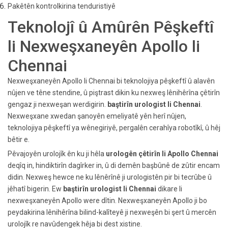
Pakêtên kontrolkirina tenduristiyê
Teknolojî û Amûrên Pêşkeftî
li Nexweşxaneyên Apollo li
Chennai
Nexweşxaneyên Apollo li Chennai bi teknolojiya pêşkeftî û alavên
nûjen ve têne stendine, û piştrast dikin ku nexweş lênihêrîna çêtirîn
gengaz ji nexweşan werdigirin.
baştirîn urologist li Chennai
.
Nexweşxane xwedan şanoyên emeliyatê yên herî nûjen,
teknolojiya pêşkeftî ya wênegiriyê, pergalên cerahîya robotîkî, û hêj
bêtir e.
Pêvajoyên urolojîk ên ku ji hêla
urologên çêtirîn li Apollo Chennai
deqîq in, hindiktirîn dagîrker in, û di demên başbûnê de zûtir encam
didin. Nexweş hewce ne ku lênêrînê ji urologistên pir bi tecrûbe û
jêhatî bigerin. Ew
baştirîn urologist li Chennai
dikare li
nexweşxaneyên Apollo were dîtin. Nexweşxaneyên Apollo ji bo
peydakirina lênihêrîna bilind-kalîteyê ji nexweşên bi şert û mercên
urolojîk re navûdengek hêja bi dest xistine.