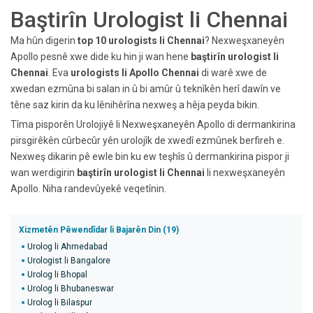
Baştirîn Urologist li Chennai
Ma hûn digerin
top 10 urologists li Chennai
? Nexweşxaneyên
Apollo pesnê xwe dide ku hin ji wan hene
baştirîn urologist li
Chennai
. Eva
urologists li Apollo Chennai
di warê xwe de
xwedan ezmûna bi salan in û bi amûr û teknîkên herî dawîn ve
têne saz kirin da ku lênihêrîna nexweş a hêja peyda bikin.
Tîma pisporên Urolojiyê li Nexweşxaneyên Apollo di dermankirina
pirsgirêkên cûrbecûr yên urolojîk de xwedî ezmûnek berfireh e.
Nexweş dikarin pê ewle bin ku ew teşhîs û dermankirina pispor ji
wan werdigirin
baştirîn urologist li Chennai
li nexweşxaneyên
Apollo. Niha randevûyekê veqetînin.
Xizmetên Pêwendîdar li Bajarên Din (19)
Urolog li Ahmedabad
Urologist li Bangalore
Urolog li Bhopal
Urolog li Bhubaneswar
Urolog li Bilaspur