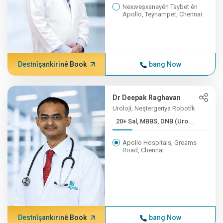
Nexweşxaneyên Taybet ên
Apollo, Teynampet, Chennai
Destnîşankirinê Book
bang Now
Dr Deepak Raghavan
Urolojî, Neştergeriya Robotîk
20+ Sal, MBBS, DNB (Uro...
Apollo Hospitals, Greams
Road, Chennai
Destnîşankirinê Book
bang Now