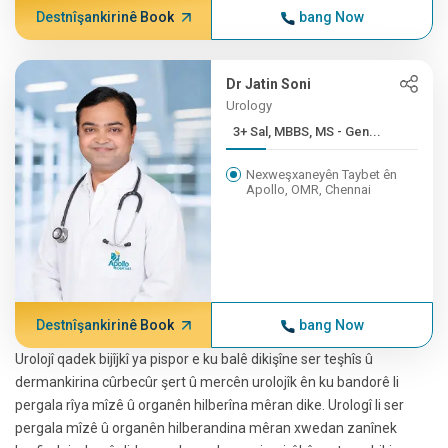
Destnîşankirinê Book
bang Now
Dr Jatin Soni
Urology
3+ Sal, MBBS, MS - Gen...
Nexweşxaneyên Taybet ên
Apollo, OMR, Chennai
Destnîşankirinê Book
bang Now
Urolojî qadek bijîjkî ya pispor e ku balê dikişîne ser teşhîs û
dermankirina cûrbecûr şert û mercên urolojîk ên ku bandorê li
pergala rîya mîzê û organên hilberîna mêran dike. Urologî li ser
pergala mîzê û organên hilberandina mêran xwedan zanînek