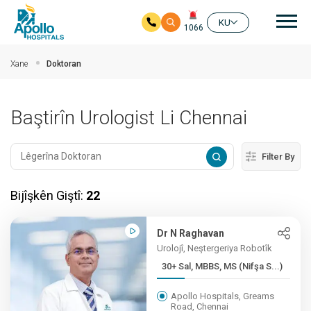
nav
KU
1066
Skip to main content
Xane
Doktoran
Baştirîn Urologist Li Chennai
Filter By
Bijîşkên Giştî:
22
Dr N Raghavan
Urolojî, Neştergeriya Robotîk
30+ Sal, MBBS, MS (Nifşa S...)
Apollo Hospitals, Greams
Road, Chennai