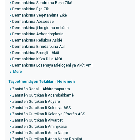
Dermankirina Sendroma Beşa Zikê
Dermankirina Êşa Zik
Dermankirina Veqetandina Zikê
Dermankirina Abscessê
Dermankirina ji bo girtina nebûna
Dermankirina Achondroplasia
Dermankirina Refluksa Asîdê
Dermankirina Birîndarbûna Acl
Dermankirina Bronşîta Akût
Dermankirina Krîza Dil a Akût
Dermankirina Losemiya Mîelogenî ya Akût Aml
More
Taybetmendiyên Têkildar li Herêmên
Zanistên Renal li Abhiramapuram
Zanistên Gurçikan li Adambakkamê
Zanistên Gurçikan li Adyarê
Zanistên Gurçikan li Koloniya AGS
Zanistên Gurçikan li Koloniya Efserên AGS
Zanistên Gurçikan li Alwarpet
Zanistên Gurçikan li Aminjikarai
Zanistên Gurçikan li Anna Nagar
Zanistên Gurçikan li Anna Nagar Rojhilat