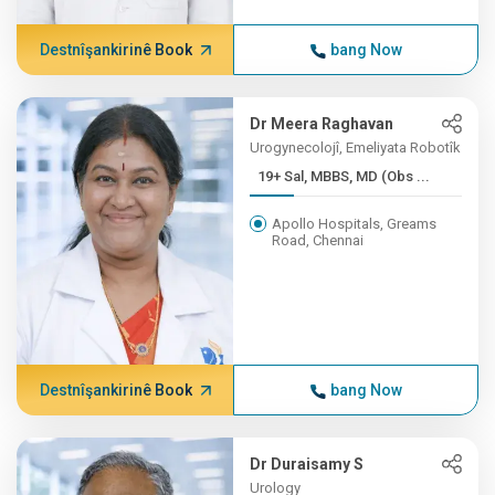
Destnîşankirinê Book
bang Now
Dr Meera Raghavan
Urogynecolojî, Emeliyata Robotîk
19+ Sal, MBBS, MD (Obs ...
Apollo Hospitals, Greams
Road, Chennai
Destnîşankirinê Book
bang Now
Dr Duraisamy S
Urology