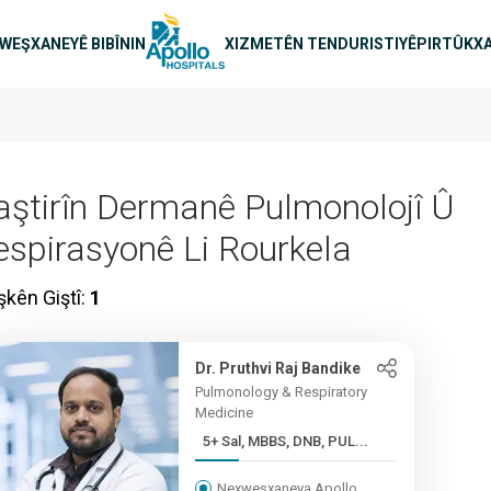
n main
WEŞXANEYÊ BIBÎNIN
XIZMETÊN TENDURISTIYÊ
PIRTÛKXA
aştirîn Dermanê Pulmonolojî Û
espirasyonê Li Rourkela
îşkên Giştî:
1
Dr. Pruthvi Raj Bandike
Pulmonology & Respiratory
Medicine
5+ Sal, MBBS, DNB, PUL...
Nexweşxaneya Apollo