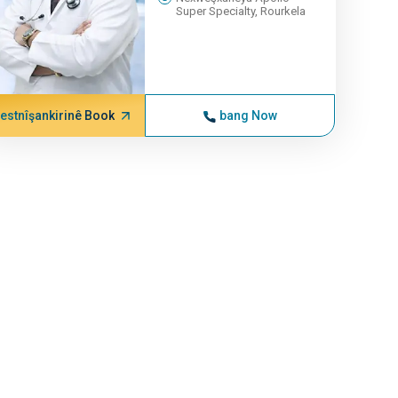
Super Specialty, Rourkela
estnîşankirinê Book
bang Now