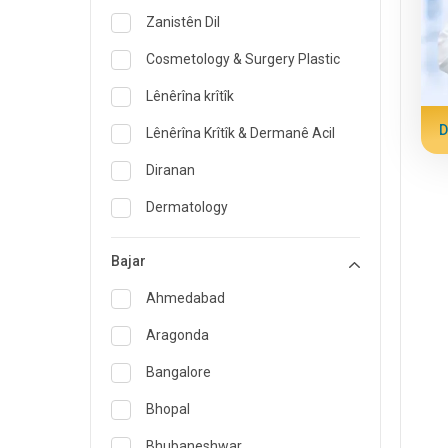
Zanistên Dil
Cosmetology & Surgery Plastic
Lênêrîna krîtîk
D
Lênêrîna Krîtîk & Dermanê Acil
Diranan
Dermatology
Pisporê Diyetisyen û Xwarinê
Bajar
Dermana acîl
Ahmedabad
Endokrinolojî & Lênihêrîna
Diyabetê
Aragonda
ENT
Bangalore
Pisporê Pizîşkiya Malbatê
Bhopal
Gastroenterolojî & Hepatolojî
Bhubaneshwar