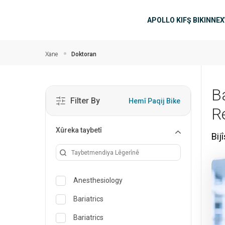
Skip to main content
navîgasyo
APOLLO KIFŞ BIKIN
NEX
Xane
Doktoran
B
Filter By
Hemî Paqij Bike
R
Xûreka taybetî
Bij
Anesthesiology
Bariatrics
Bariatrics