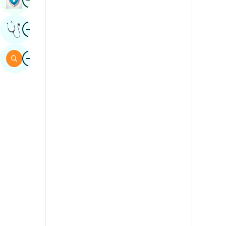
sindhi
Wêne
Raya Pisporê Bistînin
spanî
swahili
Wêne
Gerr
tamil
Telugu
Tulu
Urdu