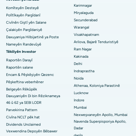
Karimnagar
Komîteyên Desteyê
Nexweşxaneya herî baş li Hyderguda, Hyderabad
Diyalîza Peritoneal
Miryalaguda
Polîtîkayên Pargîdanî
Secunderabad
Civînên Giştî yên Salane
Nexweşxaneya herî baş li Vijay Nagar, Indore
Biopsiya gurçikê
Warangal
Çalakiyên Pargîdaniyê
Visakhapatnam
Nexweşxaneya herî baş li Suryaraopeta Main Road, Kakinada
Parathyroidectomy
Daxuyaniya Hilbijartinê ya Poste
Arilova, Bajarê Tenduristiyê
Nameyên Randevûyê
Nexweşxaneya herî baş li Rêya Circular a Canal, Kolkata
Surgery Cytoreductive
Ram Nagar
Têkiliyên Investor
Kakinada
Nexweşxaneya herî baş li CBD Belapur, Navi Mumbai
Raportên Darayî
Guhertina Tevahî ya Çokê ya Seramîk
Delhi
Raportên salane
Indraprastha
Nexweşxaneya herî baş li Panchavati, Nashik
ERCP
Encam & Pêşkêşiyên Qezenc
Noida
Pêşkeftina veberhêner
Nexweşxaneya herî baş li secunderabad, Hyderabad
Athenaa, Koloniya Parastinê
Belgeyên Rêkûpêk
Lucknow
Daxuyaniyên Di bin Rêziknameya
Nexweşxaneya çêtirîn li Seshadripuram, Bangalore
Indore
46 û 62 ya SEBI LODR
Mumbai
Nexweşxaneya herî baş li Waltair Main Road, Visakhapatnam
Parvekirina Pattern
Nexweşxaneyên Apollo, Mumbai
Civîna NCLT pêk hat
Nexweşxaneya çêtirîn li Subhash Nagar Road, Karimnagar
Navenda Superpisporiya Apollo,
Dividends Unclaimed
Dadar
Vexwendina Depoyên Bêbawer
Nexweşxaneya çêtirîn li Managari, Karaikudi
danîn