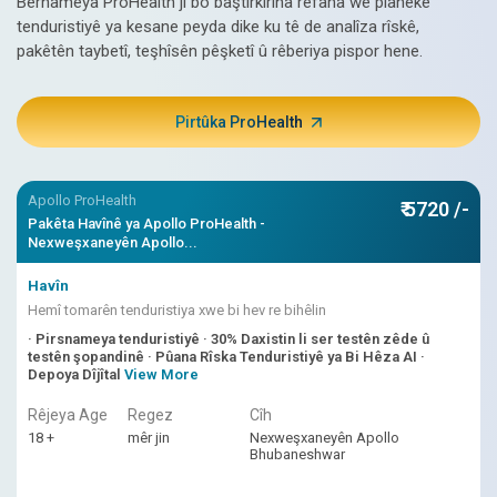
Bernameya ProHealth ji bo baştirkirina refaha we planeke
tenduristiyê ya kesane peyda dike ku tê de analîza rîskê,
pakêtên taybetî, teşhîsên pêşketî û rêberiya pispor hene.
Pirtûka ProHealth
Apollo ProHealth
₹ 5720 /-
Pakêta Havînê ya Apollo ProHealth -
Nexweşxaneyên Apollo...
Havîn
Hemî tomarên tenduristiya xwe bi hev re bihêlin
· Pirsnameya tenduristiyê · 30% Daxistin li ser testên zêde û
testên şopandinê · Pûana Rîska Tenduristiyê ya Bi Hêza AI ·
Depoya Dîjîtal
View More
Rêjeya Age
Regez
Cîh
18 +
mêr jin
Nexweşxaneyên Apollo
Bhubaneshwar