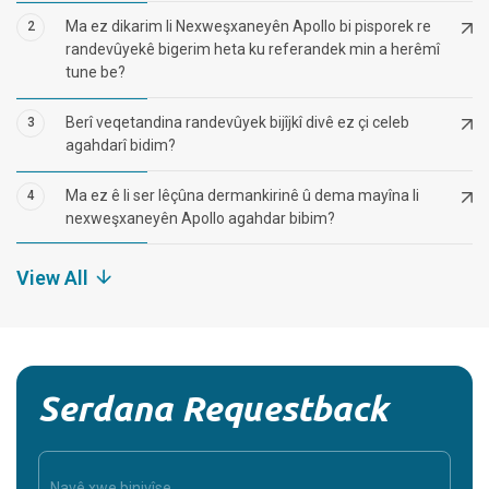
Ma ez dikarim li Nexweşxaneyên Apollo bi pisporek re
2
randevûyekê bigerim heta ku referandek min a herêmî
tune be?
Berî veqetandina randevûyek bijîjkî divê ez çi celeb
3
agahdarî bidim?
Ma ez ê li ser lêçûna dermankirinê û dema mayîna li
4
nexweşxaneyên Apollo agahdar bibim?
View All
Serdana Requestback