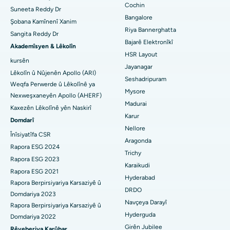
Nexweşxaneya herî baş li Arilova, Vizag
Neştergeriya Dilê Kêm Invasive
Cochin
Diyabetolog bibîne
Suneeta Reddy Dr
Bangalore
Şobana Kamînenî Xanim
Nexweşxaneya herî baş li Kanpur Road, Lucknow
Ablation kateter
Riya Bannerghatta
Sangita Reddy Dr
Bajarê Elektronîkî
Nexweşxaneya herî baş li Sektora-26, Noida
Jinekolog Bibîne
Surgery Veavakirina ACL
Akademîsyen & Lêkolîn
HSR Layout
kursên
Nexweşxaneya herî baş li Gandhinagar, Ahmedabad
Veguhestina erikê Berepaş
Jayanagar
Lêkolîn û Nûjenên Apollo (ARI)
Seshadripuram
Bijîşkê Giştî Bibîne
Weqfa Perwerde û Lêkolînê ya
Nexweşxaneya herî baş li Aragonda, Andhra Pradesh
Ablation endometrial
Mysore
Nexweşxaneyên Apollo (AHERF)
Madurai
Nexweşxaneya herî baş li Bannerghatta Road, Bangalore
Embolîzasyona Artery Uterine
Kaxezên Lêkolînê yên Naskirî
Karur
Domdarî
Psîkolog Bibîne
Nexweşxaneya herî baş li Yekîneya-15, Bhubaneswar
Ovarian Cystectomy
Nellore
Înîsiyatîfa CSR
Aragonda
Nexweşxaneya herî baş li Seepat Road, Bilaspur
Rapora ESG 2024
Emeliyata Penceşêrê Sîngê
Trichy
Cerrahê Giştî Bibîne
Rapora ESG 2023
Karaikudi
Nexweşxaneya herî baş li Ellisbridge, Ahmedabad
Brachytherapy
Rapora ESG 2021
Hyderabad
Rapora Berpirsiyariya Karsaziyê û
Nexweşxaneya herî baş li New Delhiyê
Kolonyoscopy
DRDO
Domdariya 2023
Navçeya Darayî
Rapora Berpirsiyariya Karsaziyê û
Nexweşxaneya herî baş li DRDO, Hyderabad
Polypotomy
Hyderguda
Domdariya 2022
Girên Jubilee
Nexweşxaneya herî baş li GS Road, Guwahati
Rêveberiya Karûbar
Stîlasyona Mejî ya Kûr