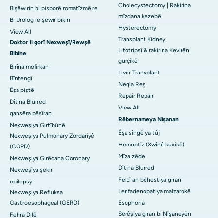
Cholecystectomy | Rakirina
Bişêwirin bi pisporê romatîzmê re
mîzdana kezebê
Bi Urolog re şêwir bikin
Hysterectomy
View All
Transplant Kidney
Doktor li gorî Nexweşî/Rewşê
Litotripsî & rakirina Kevirên
Bibîne
gurçikê
Birîna mofirkan
Liver Transplant
Bîntengî
Neqla Reş
Êşa piştê
Repair Repair
Dîtina Blurred
View All
qansêra pêsîran
Rêbernameya Nîşanan
Nexweşiya Girtîbûnê
Êşa sîngê ya tûj
Nexweşiya Pulmonary Zordariyê
Hemoptîz (Xwînê kuxikê)
(COPD)
Mîza zêde
Nexweşiya Girêdana Coronary
Dîtina Blurred
Nexweşîya şekir
Felcî an bêhestiya giran
epilepsy
Lenfadenopatiya malzarokê
Nexweşiya Refluksa
Gastroesophageal (GERD)
Esophoria
Serêşiya giran bi Nîşaneyên
Fehra Dilê