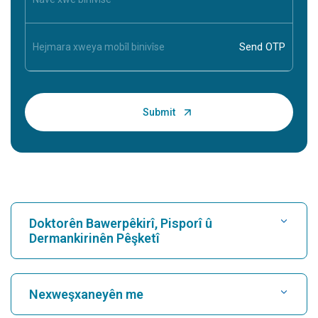
Doktorên Bawerpêkirî, Pisporî û
Dermankirinên Pêşketî
Nexweşxaneyê bibînin
Nexweşxaneyên me