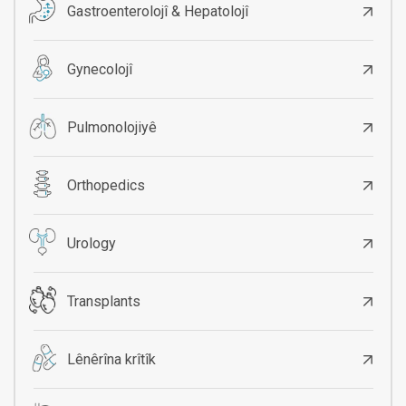
Gastroenterolojî & Hepatolojî
Gynecolojî
Pulmonolojiyê
Orthopedics
Urology
Transplants
Lênêrîna krîtîk