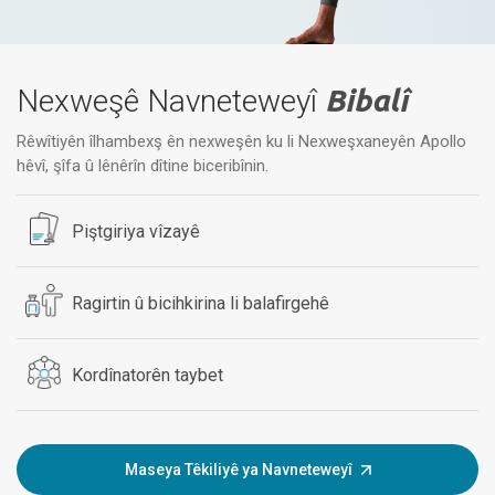
Nexweşê Navneteweyî
Bibalî
Rêwîtiyên îlhambexş ên nexweşên ku li Nexweşxaneyên Apollo
hêvî, şîfa û lênêrîn dîtine biceribînin.
Piştgiriya vîzayê
Ragirtin û bicihkirina li balafirgehê
Kordînatorên taybet
Maseya Têkiliyê ya Navneteweyî