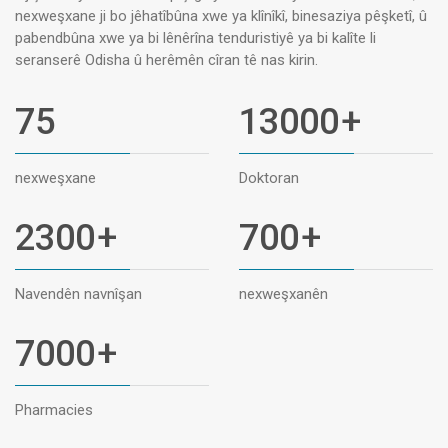
nexweşxane ji bo jêhatîbûna xwe ya klînîkî, binesaziya pêşketî, û
pabendbûna xwe ya bi lênêrîna tenduristiyê ya bi kalîte li
seranserê Odisha û herêmên cîran tê nas kirin.
75
13000
+
nexweşxane
Doktoran
2300
+
700
+
Navendên navnîşan
nexweşxanên
7000
+
Pharmacies