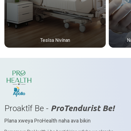
Tesîsa Nivînan
N
Proaktîf Be -
ProTendurist Be!
Plana xweya ProHealth naha ava bikin