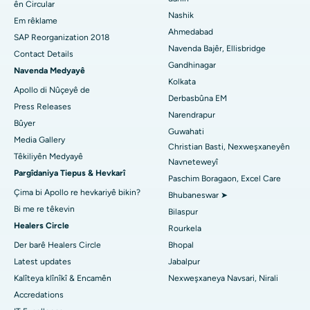
ên Circular
Nashik
Nexweşxaneya herî baş li Arepally, Warangal
Em rêklame
Ahmedabad
SAP Reorganization 2018
Nexweşxaneya herî baş li Arera Colony, Bhopal
Navenda Bajêr, Ellisbridge
Contact Details
Gandhinagar
Navenda Medyayê
Nexweşxaneya çêtirîn li Jayanagar, Bangalore
Kolkata
Apollo di Nûçeyê de
Derbasbûna EM
Nexweşxaneya herî baş li KK Nagar, Madurai
Press Releases
Narendrapur
Bûyer
Nexweşxaneya çêtirîn li Ramji Nagar, Nellore
Guwahati
Media Gallery
Christian Basti, Nexweşxaneyên
Têkiliyên Medyayê
Nexweşxaneya çêtirîn li Sektora-19, Rourkela
Navneteweyî
Pargîdaniya Tiepus & Hevkarî
Paschim Boragaon, Excel Care
Nexweşxaneya herî baş li Swargate, Pune
Çima bi Apollo re hevkariyê bikin?
Bhubaneswar ➤
Bi me re têkevin
Bilaspur
Nexweşxaneya Penceşêrê ya Jinan a Herî Baş li Başûrê Delhiyê
Healers Circle
Rourkela
Der barê Healers Circle
Bhopal
Latest updates
Jabalpur
Kalîteya klînîkî & Encamên
Nexweşxaneya Navsari, Nirali
Accredations