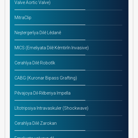
Valve Aortic Valve)
MitraClip
Neştergerîya Dilê Lêdanê
MICS (Emeliyata Dilê Kêmtirîn Invasive)
Cerahîya Dilê Robotîk
CABG (Kuronar Bipass Grafting)
Pêvajoya Dil-Rêberiya Impella
Lîtotripsiya Intravaskuler (Shockwave)
Cerahîya Dilê Zarokan