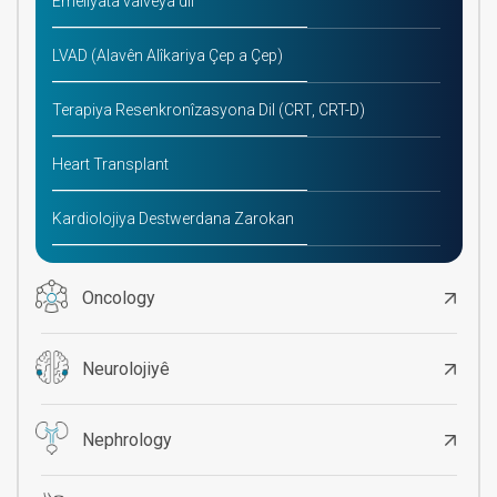
Emeliyata valveya dil
LVAD (Alavên Alîkariya Çep a Çep)
Terapiya Resenkronîzasyona Dil (CRT, CRT-D)
Heart Transplant
Kardiolojiya Destwerdana Zarokan
Oncology
Neurolojiyê
Nephrology