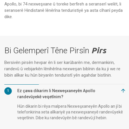
Apollo, bi 74 nexweşxane û toreke berfireh a seranserî welêt, li
seranserê Hindistanê lênêrîna tenduristiyê ya asta cîhanî peyda
Nexweşxaneyên Apollo,
Bhubaneswar
dike.
Bi Gelemperî Têne Pirsîn
Pirs
Bersivên pirsên hevpar ên li ser karûbarên me, dermankirin,
randevû û vebijarkên lênihêrîna nexweşan bibînin da ku ji we re
bibin alîkar ku hûn biryarên tenduristî yên agahdar bistînin.
Ez çawa dikarim li Nexweşxaneyên Apollo
1
randevûyekê veqetînim?
Hûn dikarin bi rêya malpera Nexweşxaneyên Apollo an jî bi
telefonkirina xeta alîkariyê ya nexweşxaneyê randevûyekê
veqetînin. Dibe ku randevûyên bê randevû jî hebin.