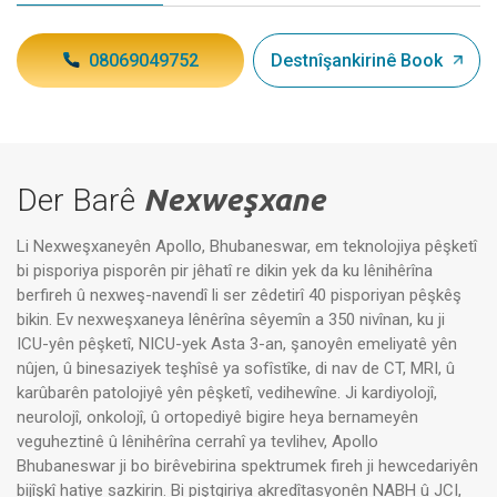
08069049752
Destnîşankirinê Book
Der Barê
Nexweşxane
Li Nexweşxaneyên Apollo, Bhubaneswar, em teknolojiya pêşketî
bi pisporiya pisporên pir jêhatî re dikin yek da ku lênihêrîna
berfireh û nexweş-navendî li ser zêdetirî 40 pisporiyan pêşkêş
bikin. Ev nexweşxaneya lênêrîna sêyemîn a 350 nivînan, ku ji
ICU-yên pêşketî, NICU-yek Asta 3-an, şanoyên emeliyatê yên
nûjen, û binesaziyek teşhîsê ya sofîstîke, di nav de CT, MRI, û
karûbarên patolojiyê yên pêşketî, vedihewîne. Ji kardiyolojî,
neurolojî, onkolojî, û ortopediyê bigire heya bernameyên
veguheztinê û lênihêrîna cerrahî ya tevlihev, Apollo
Bhubaneswar ji bo birêvebirina spektrumek fireh ji hewcedariyên
bijîşkî hatiye sazkirin. Bi piştgiriya akredîtasyonên NABH û JCI,