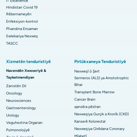
IT Excellence
Hindistan Covid 19
Rêbernameyên
Enfeksiyon-kontrol
Pîvandina Encaman
Ewlekariya Nexweş
TASCC
Xizmetên tenduristiyê
Pirtûkxaneya Tenduristiyê
Navendên Xweseriyê &
Nexweşî û Şert
Taybetmendiyan
Sermeros (ALS) ya Amototrophic
Bihar
Zanistên Dil
Transplant Bone Marrow
Oncology
Cancer Brain
Neurosciences
qansêra pêsîran
Gastroenterology
Nexweşiya Gurçik a Kronîk (CKD)
Urology
Kanserê Kolorectal
Veguheztina Organan
Nexweşiya Girêdana Coronary
Pulmonolojiyê
Mîabetî