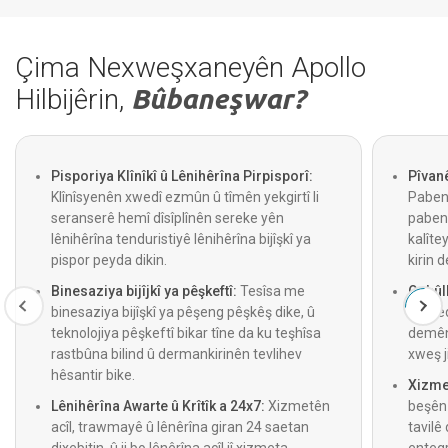
Çima Nexweşxaneyên Apollo
Hilbijêrin,
Bûbaneşwar?
Pisporiya Klînîkî û Lênihêrîna Pirpisporî:
Pîvan
Klînîsyenên xwedî ezmûn û tîmên yekgirtî li
Paben
seranserê hemî dîsîplînên sereke yên
pabend
lênihêrîna tenduristiyê lênihêrîna bijîşkî ya
kalîte
pispor peyda dikin.
kirin d
Binesaziya bijîjkî ya pêşkeftî:
Tesîsa me
Qebûlk
binesaziya bijîşkî ya pêşeng pêşkêş dike, û
Prosed
teknolojiya pêşkeftî bikar tîne da ku teşhîsa
demên 
rastbûna bilind û dermankirinên tevlihev
xweş j
hêsantir bike.
Xizmet
Lênihêrîna Awarte û Krîtîk a 24x7:
Xizmetên
beşên 
acîl, trawmayê û lênêrîna giran 24 saetan
tavilê 