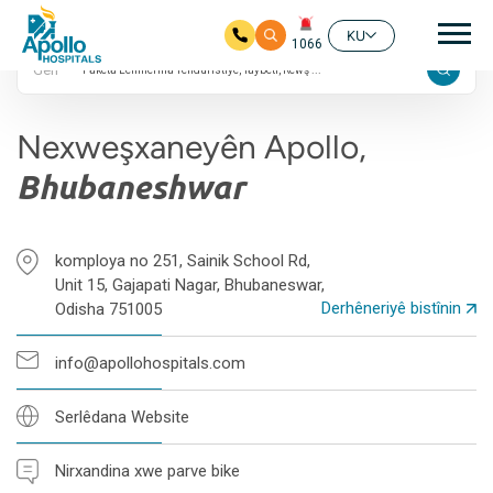
4.7 Nirxandinên
Nav
Google
KU
1066
Gerr
Skip to main content
Nexweşxaneyên Apollo,
Bhubaneshwar
komploya no 251, Sainik School Rd,
Unit 15, Gajapati Nagar, Bhubaneswar,
Derhêneriyê bistînin
Odisha 751005
info@apollohospitals.com
Serlêdana Website
Nirxandina xwe parve bike