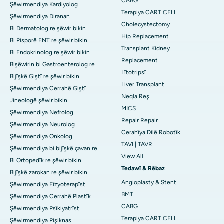
CABG
Şêwirmendiya Kardiyolog
Terapiya CART CELL
Şêwirmendiya Diranan
Cholecystectomy
Bi Dermatolog re şêwir bikin
Hip Replacement
Bi Pisporê ENT re şêwir bikin
Transplant Kidney
Bi Endokrinolog re şêwir bikin
Replacement
Bişêwirin bi Gastroenterolog re
Lîtotripsî
Bijîşkê Giştî re şêwir bikin
Liver Transplant
Şêwirmendiya Cerrahê Giştî
Neqla Reş
Jineologê şêwir bikin
MICS
Şêwirmendiya Nefrolog
Repair Repair
Şêwirmendiya Neurolog
Cerahîya Dilê Robotîk
Şêwirmendiya Onkolog
TAVI | TAVR
Şêwirmendiya bi bijîşkê çavan re
View All
Bi Ortopedîk re şêwir bikin
Tedawî & Rêbaz
Bijîşkê zarokan re şêwir bikin
Angioplasty & Stent
Şêwirmendiya Fîzyoterapîst
BMT
Şêwirmendiya Cerrahê Plastîk
CABG
Şêwirmendiya Psîkiyatrîst
Terapiya CART CELL
Şêwirmendiya Pişiknas