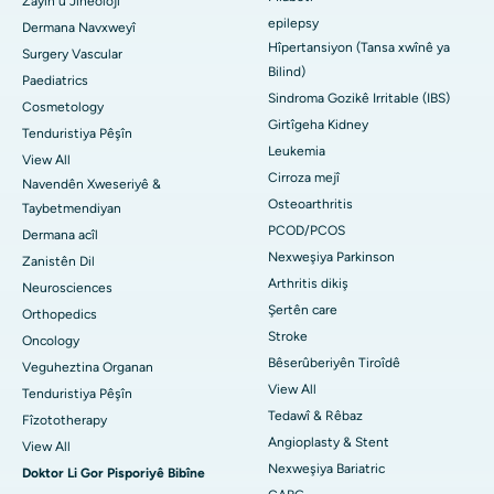
Zayin û Jineolojî
epilepsy
Dermana Navxweyî
Hîpertansiyon (Tansa xwînê ya
Surgery Vascular
Bilind)
Paediatrics
Sindroma Gozikê Irritable (IBS)
Cosmetology
Girtîgeha Kidney
Tenduristiya Pêşîn
Leukemia
View All
Cirroza mejî
Navendên Xweseriyê &
Osteoarthritis
Taybetmendiyan
PCOD/PCOS
Dermana acîl
Nexweşiya Parkinson
Zanistên Dil
Arthritis dikiş
Neurosciences
Şertên care
Orthopedics
Stroke
Oncology
Bêserûberiyên Tiroîdê
Veguheztina Organan
View All
Tenduristiya Pêşîn
Tedawî & Rêbaz
Fîzototherapy
Angioplasty & Stent
View All
Nexweşiya Bariatric
Doktor Li Gor Pisporiyê Bibîne