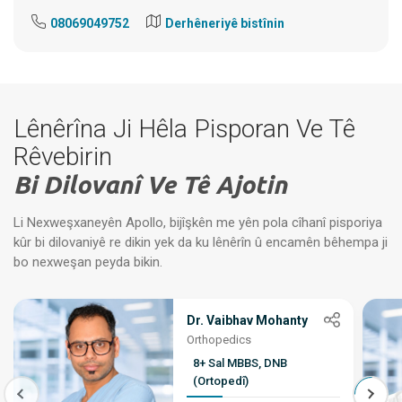
08069049752
Derhêneriyê bistînin
Lênêrîna Ji Hêla Pisporan Ve Tê
Rêvebirin
Bi Dilovanî Ve Tê Ajotin
Li Nexweşxaneyên Apollo, bijîşkên me yên pola cîhanî pisporiya
kûr bi dilovaniyê re dikin yek da ku lênêrîn û encamên bêhempa ji
bo nexweşan peyda bikin.
Dr. Vaibhav Mohanty
Orthopedics
8+ Sal MBBS, DNB
(Ortopedî)