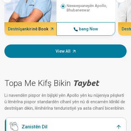
Nexweşxaneyên Apollo,
Bhubaneswar
Destnîşankirinê Book
bang Now
Dest
View All
Topa Me Kifş Bikin
Taybet
Li navendên pispor ên bijîşkî yên Apollo yên ku nûjeniya pêşketî
û lênêrîna pispor standardên cîhanî yên nû di encamên klînîkî de
destnîşan dikin, lênihêrîna tenduristiyê ya asta cîhanî biceribînin.
Zanistên Dil