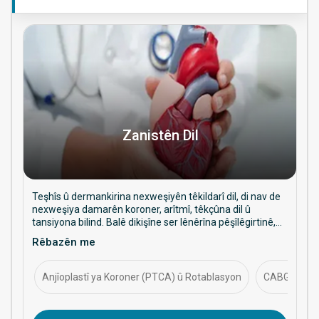
Zanistên Dil
Teşhîs û dermankirina nexweşiyên têkildarî dil, di nav de
nexweşiya damarên koroner, arîtmî, têkçûna dil û
tansiyona bilind. Balê dikişîne ser lênêrîna pêşîlêgirtinê,
prosedurên destwerdanê, û rêveberiya tenduristiya dil a
Rêbazên me
demdirêj.
Anjîoplastî ya Koroner (PTCA) û Rotablasyon
CABG (Kuron