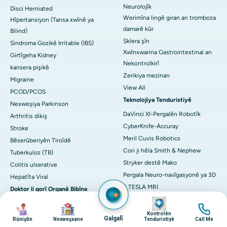
Neurolojîk
Disci Herniated
Werimîna lingê giran an tromboza
Hîpertansiyon (Tansa xwînê ya
damarê kûr
Bilind)
Sklera şîn
Sindroma Gozikê Irritable (IBS)
Xwînxwarina Gastrointestinal an
Girtîgeha Kidney
Nekontrolkirî
kansera pişikê
Zerikiya mezinan
Migraine
View All
PCOD/PCOS
Teknolojiya Tenduristiyê
Nexweşiya Parkinson
DaVinci XI-Pergalên Robotîk
Arthritis dikiş
CyberKnife-Accuray
Stroke
Meril Cuvis Robotics
Bêserûberiyên Tiroîdê
Cori ji hêla Smith & Nephew
Tuberkuloz (TB)
Stryker destê Mako
Colitis ulserative
Pergala Neuro-navîgasyonê ya 3D
Hepatîta Viral
3 TESLA MRI
Doktor li gorî Organê Bibîne
LINAC
Wêne
Hones
Wêne
Wêne
Wêne
ECMO
Kontrolên
Mejî
Galgalî
Rûniştin
Nexweşxane
Tenduristiyê
Call Me
Pergala MÛSA 2.0