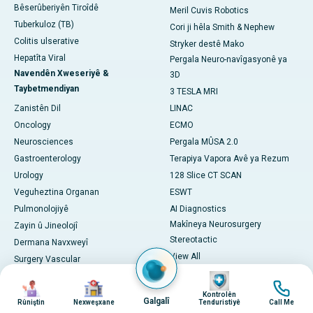
Bêserûberiyên Tiroîdê
Meril Cuvis Robotics
Tuberkuloz (TB)
Cori ji hêla Smith & Nephew
Colitis ulserative
Stryker destê Mako
Hepatîta Viral
Pergala Neuro-navîgasyonê ya
Navendên Xweseriyê &
3D
Taybetmendiyan
3 TESLA MRI
Zanistên Dil
LINAC
Oncology
ECMO
Neurosciences
Pergala MÛSA 2.0
Gastroenterology
Terapiya Vapora Avê ya Rezum
Urology
128 Slice CT SCAN
Veguheztina Organan
ESWT
Pulmonolojiyê
AI Diagnostics
Makîneya Neurosurgery
Zayin û Jineolojî
Stereotactic
Dermana Navxweyî
View All
Surgery Vascular
Dermanan
Wêne
Paediatrics
Wêne
Wêne
Wêne
Adapalene
Cosmetology
Kontrolên
Galgalî
Rûniştin
Nexweşxane
Tenduristiyê
Call Me
Astaxanthin
Tenduristiya Pêşîn