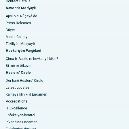
Contact Details
Navenda Medyayê
Apollo di Nûçeyê de
Press Releases
Bûyer
Media Gallery
Têkiliyên Medyayê
Hevkariyên Pargîdanî
Çima bi Apollo re hevkariyê bikin?
Bi me re têkevin
Healers' Circle
Der barê Healers' Circle
Latest updates
Kalîteya klînîkî & Encamên
Accredations
IT Excellence
Enfeksiyon-kontrol
Pîvandina Encaman