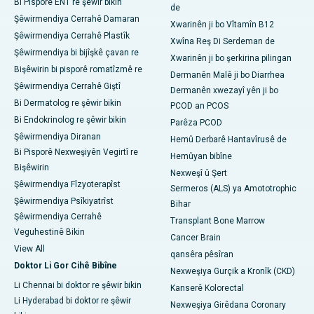
Bi Pisporê ENT re şêwir bikin
de
Şêwirmendiya Cerrahê Damaran
Xwarinên ji bo Vîtamîn B12
Şêwirmendiya Cerrahê Plastîk
Xwîna Reş Di Serdeman de
Şêwirmendiya bi bijîşkê çavan re
Xwarinên ji bo şerkirina pilingan
Bişêwirin bi pisporê romatîzmê re
Dermanên Malê ji bo Diarrhea
Şêwirmendiya Cerrahê Giştî
Dermanên xwezayî yên ji bo
Bi Dermatolog re şêwir bikin
PCOD an PCOS
Bi Endokrinolog re şêwir bikin
Parêza PCOD
Şêwirmendiya Diranan
Hemû Derbarê Hantavîrusê de
Bi Pisporê Nexweşiyên Vegirtî re
Hemûyan bibîne
Bişêwirin
Nexweşî û Şert
Şêwirmendiya Fîzyoterapîst
Sermeros (ALS) ya Amototrophic
Şêwirmendiya Psîkiyatrîst
Bihar
Şêwirmendiya Cerrahê
Transplant Bone Marrow
Veguhestinê Bikin
Cancer Brain
View All
qansêra pêsîran
Doktor Li Gor Cihê Bibîne
Nexweşiya Gurçik a Kronîk (CKD)
Li Chennai bi doktor re şêwir bikin
Kanserê Kolorectal
Li Hyderabad bi doktor re şêwir
Nexweşiya Girêdana Coronary