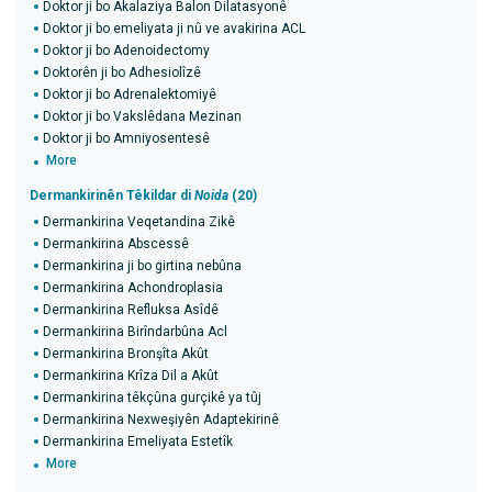
Doktor ji bo Akalaziya Balon Dilatasyonê
Doktor ji bo emeliyata ji nû ve avakirina ACL
Doktor ji bo Adenoidectomy
Doktorên ji bo Adhesiolîzê
Doktor ji bo Adrenalektomiyê
Doktor ji bo Vakslêdana Mezinan
Doktor ji bo Amniyosentesê
More
Dermankirinên Têkildar di
Noida
(20)
Dermankirina Veqetandina Zikê
Dermankirina Abscessê
Dermankirina ji bo girtina nebûna
Dermankirina Achondroplasia
Dermankirina Refluksa Asîdê
Dermankirina Birîndarbûna Acl
Dermankirina Bronşîta Akût
Dermankirina Krîza Dil a Akût
Dermankirina têkçûna gurçikê ya tûj
Dermankirina Nexweşiyên Adaptekirinê
Dermankirina Emeliyata Estetîk
More