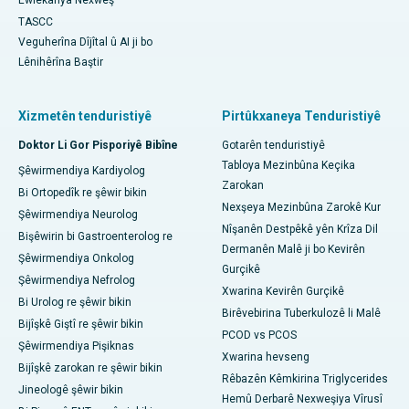
Ewlekariya Nexweş
TASCC
Veguherîna Dîjîtal û AI ji bo
Lênihêrîna Baştir
Xizmetên tenduristiyê
Pirtûkxaneya Tenduristiyê
Doktor Li Gor Pisporiyê Bibîne
Gotarên tenduristiyê
Tabloya Mezinbûna Keçika
Şêwirmendiya Kardiyolog
Zarokan
Bi Ortopedîk re şêwir bikin
Nexşeya Mezinbûna Zarokê Kur
Şêwirmendiya Neurolog
Nîşanên Destpêkê yên Krîza Dil
Bişêwirin bi Gastroenterolog re
Dermanên Malê ji bo Kevirên
Şêwirmendiya Onkolog
Gurçikê
Şêwirmendiya Nefrolog
Xwarina Kevirên Gurçikê
Bi Urolog re şêwir bikin
Birêvebirina Tuberkulozê li Malê
Bijîşkê Giştî re şêwir bikin
PCOD vs PCOS
Şêwirmendiya Pişiknas
Xwarina hevseng
Bijîşkê zarokan re şêwir bikin
Rêbazên Kêmkirina Triglycerides
Jineologê şêwir bikin
Hemû Derbarê Nexweşiya Vîrusî