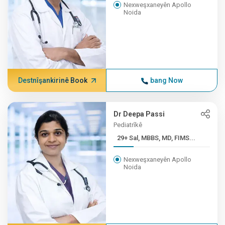
Nexweşxaneyên Apollo
Noida
Destnîşankirinê Book
bang Now
Dr Deepa Passi
Pediatrîkê
29+ Sal, MBBS, MD, FIMS...
Nexweşxaneyên Apollo
Noida