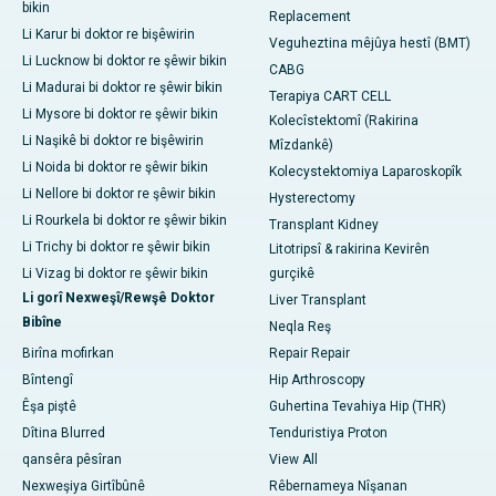
bikin
Replacement
Li Karur bi doktor re bişêwirin
Veguheztina mêjûya hestî (BMT)
Li Lucknow bi doktor re şêwir bikin
CABG
Li Madurai bi doktor re şêwir bikin
Terapiya CART CELL
Li Mysore bi doktor re şêwir bikin
Kolecîstektomî (Rakirina
Li Naşikê bi doktor re bişêwirin
Mîzdankê)
Li Noida bi doktor re şêwir bikin
Kolecystektomiya Laparoskopîk
Li Nellore bi doktor re şêwir bikin
Hysterectomy
Li Rourkela bi doktor re şêwir bikin
Transplant Kidney
Li Trichy bi doktor re şêwir bikin
Litotripsî & rakirina Kevirên
Li Vizag bi doktor re şêwir bikin
gurçikê
Li gorî Nexweşî/Rewşê Doktor
Liver Transplant
Bibîne
Neqla Reş
Birîna mofirkan
Repair Repair
Bîntengî
Hip Arthroscopy
Êşa piştê
Guhertina Tevahiya Hip (THR)
Dîtina Blurred
Tenduristiya Proton
qansêra pêsîran
View All
Nexweşiya Girtîbûnê
Rêbernameya Nîşanan