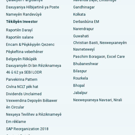
Çalakiyên Pargîdaniyê
Navenda Bajêr, Ellisbridge
Nexweşxaneya herî baş li Arera Colony, Bhopal
Daxuyaniya Hilbijartinê ya Poste
Gandhinagar
Nameyên Randevûyê
Kolkata
Nexweşxaneya çêtirîn li Jayanagar, Bangalore
Têkiliyên Investor
Derbasbûna EM
Narendrapur
Raportên Darayî
Nexweşxaneya herî baş li KK Nagar, Madurai
Guwahati
Raportên salane
Nexweşxaneya çêtirîn li Ramji Nagar, Nellore
Christian Basti, Nexweşxaneyên
Encam & Pêşkêşiyên Qezenc
Navneteweyî
Pêşkeftina veberhêner
Nexweşxaneya çêtirîn li Sektora-19, Rourkela
Paschim Boragaon, Excel Care
Belgeyên Rêkûpêk
Bhubaneshwar
Daxuyaniyên Di bin Rêziknameya
Nexweşxaneya herî baş li Swargate, Pune
Bilaspur
46 û 62 ya SEBI LODR
Rourkela
Nexweşxaneya Penceşêrê ya Jinan a Herî Baş li Başûrê Delhiyê
Parvekirina Pattern
Bhopal
Civîna NCLT pêk hat
Jabalpur
Dividends Unclaimed
Nexweşxaneya Navsari, Nirali
Vexwendina Depoyên Bêbawer
ên Circular
Nexşeya Tevlihev a Rêziknameyê
Em rêklame
SAP Reorganization 2018