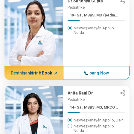
Dr Sandhya Gupta
Pediatrîkê
19+ Sal, MBBS, MD (pedia...
Nexweşxaneyên Apollo
Noida
Destnîşankirinê Book
bang Now
Anita Kaul Dr
Pediatrîkê
14+ Sal, MBBS, MS, MRCO...
Nexweşxaneyên Apollo, Delhi
Nexweşxaneyên Apollo
Noida