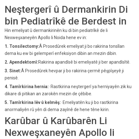
Neştergerî û Dermankirin Di
bin Pediatrîkê de Berdest in
Hin emeliyat û dermankirinên ku di bin pediatrîkê de li
Nexweşxaneyên Apollo li Noida hene ev in:
1. Tonsilectomy:
Â Prosedûrek emeliyat ji bo rakirina tonsîlan
dema ku ew bi gelemperî enfeksiyon dibin an mezin dibin.
2. Apendektomî:
Rakirina apandîsê bi emeliyatê ji ber apandîsîtê.
3. Sinet:
Â Prosedûrek hevpar ji bo rakirina çermê pêşpîşeyê ji
penisê.
4. Tamîrkirina hernia:
· Rastkirina neştergerî ya herniyayên zik ku
dikare di pitikan an zarokên mezin de çêbibe.
5. Tamîrkirina lêv û kelmêş:
· Emeliyatên ku ji bo rastkirina
anormaliyên rû yên di dema zayînê de hene têne kirin.
Karûbar û Karûbarên Li
Nexweşxaneyên Apollo li