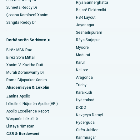
Preetha Reddy Dr
Ablation kateter
Riya Bannerghatta
Suneeta Reddy Dr
Bajarê Elektronîkî
Nexweşxaneya herî baş li Sektora-26, Noida
Jinekolog Bibîne
Surgery Veavakirina ACL
Şobana Kamînenî Xanim
HSR Layout
Sangita Reddy Dr
Nexweşxaneya herî baş li Gandhinagar, Ahmedabad
Jayanagar
Veguhestina erikê Berepaş
.
Seshadripuram
Bijîşkê Giştî Bibîne
Nexweşxaneya herî baş li Aragonda, Andhra Pradesh
Ablation endometrial
Derhênerên Serbixwe ➤
Rêya Sarjapur
Mysore
Nexweşxaneya herî baş li Bannerghatta Road, Bangalore
Birêz MBN Rao
Embolîzasyona Artery Uterine
Madurai
Birêz Som Mittal
Psîkolog Bibîne
Nexweşxaneya herî baş li Yekîneya-15, Bhubaneswar
Karur
Ovarian Cystectomy
Xanim V. Kavitha Dutt
Nellore
Murali Doraiswamy Dr
Nexweşxaneya herî baş li Seepat Road, Bilaspur
Emeliyata Penceşêrê Sîngê
Aragonda
Rama Bijapurkar Xanim
Cerrahê Giştî Bibîne
Trichy
Nexweşxaneya herî baş li Ellisbridge, Ahmedabad
Akademîsyen & Lêkolîn
Brachytherapy
Karaikudi
Zanîna Apollo
Nexweşxaneya herî baş li New Delhiyê
Hyderabad
Kolonyoscopy
Lêkolîn û Nûjenên Apollo (ARI)
DRDO
Apollo Excellence Report
Nexweşxaneya herî baş li DRDO, Hyderabad
Polypotomy
Navçeya Darayî
Weşanên Lêkolînê
Hyderguda
Nexweşxaneya herî baş li GS Road, Guwahati
Stîlasyona Mejî ya Kûr
Lîsteya rûmetan
Girên Jubilee
CSR & Berdewamî
Nexweşxaneya herî baş li Hyderguda, Hyderabad
Karimnagar
Diyalîza Peritoneal