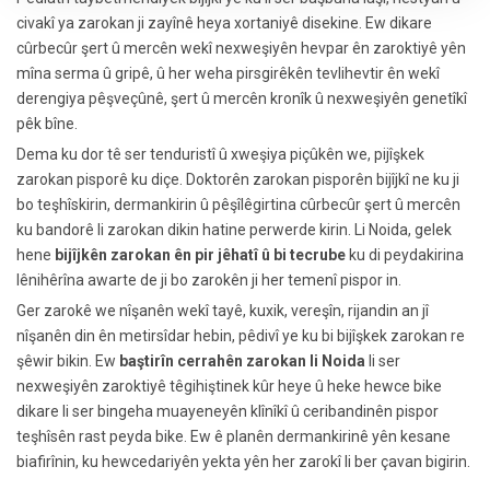
civakî ya zarokan ji zayînê heya xortaniyê disekine. Ew dikare
cûrbecûr şert û mercên wekî nexweşiyên hevpar ên zaroktiyê yên
mîna serma û gripê, û her weha pirsgirêkên tevlihevtir ên wekî
derengiya pêşveçûnê, şert û mercên kronîk û nexweşiyên genetîkî
pêk bîne.
Dema ku dor tê ser tenduristî û xweşiya piçûkên we, pijîşkek
zarokan pisporê ku diçe. Doktorên zarokan pisporên bijîjkî ne ku ji
bo teşhîskirin, dermankirin û pêşîlêgirtina cûrbecûr şert û mercên
ku bandorê li zarokan dikin hatine perwerde kirin. Li Noida, gelek
hene
bijîjkên zarokan ên pir jêhatî û bi tecrube
ku di peydakirina
lênihêrîna awarte de ji bo zarokên ji her temenî pispor in.
Ger zarokê we nîşanên wekî tayê, kuxik, vereşîn, rijandin an jî
nîşanên din ên metirsîdar hebin, pêdivî ye ku bi bijîşkek zarokan re
şêwir bikin. Ew
baştirîn cerrahên zarokan li Noida
li ser
nexweşiyên zaroktiyê têgihiştinek kûr heye û heke hewce bike
dikare li ser bingeha muayeneyên klînîkî û ceribandinên pispor
teşhîsên rast peyda bike. Ew ê planên dermankirinê yên kesane
biafirînin, ku hewcedariyên yekta yên her zarokî li ber çavan bigirin.