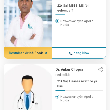
22+ Sal, MBBS, MS (bi
gelemperî...
Nexweşxaneyên Apollo
Noida
Destnîşankirinê Book
bang Now
Dr. Ankur Chopra
Pediatrîkê
21+ Sal, Lîsansa Axaftinê ya
Bsc...
Nexweşxaneyên Apollo
Noida