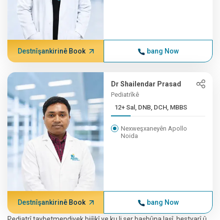
Destnîşankirinê Book
bang Now
Dr Shailendar Prasad
Pediatrîkê
12+ Sal, DNB, DCH, MBBS
Nexweşxaneyên Apollo
Noida
Destnîşankirinê Book
bang Now
Pediatrî taybetmendiyek bijîjkî ye ku li ser başbûna laşî, hestyarî û