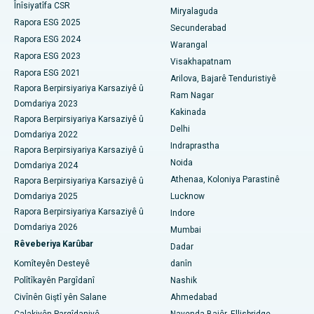
Înîsiyatîfa CSR
Miryalaguda
Nexweşxaneya herî baş li Vijay Nagar, Indore
Rapora ESG 2025
Biopsiya gurçikê
Secunderabad
Rapora ESG 2024
Warangal
Nexweşxaneya herî baş li Suryaraopeta Main Road, Kakinada
Parathyroidectomy
Rapora ESG 2023
Visakhapatnam
Rapora ESG 2021
Nexweşxaneya herî baş li Rêya Circular a Canal, Kolkata
Arilova, Bajarê Tenduristiyê
Surgery Cytoreductive
Rapora Berpirsiyariya Karsaziyê û
Ram Nagar
Domdariya 2023
Nexweşxaneya herî baş li CBD Belapur, Navi Mumbai
Guhertina Tevahî ya Çokê ya Seramîk
Kakinada
Rapora Berpirsiyariya Karsaziyê û
Delhi
Nexweşxaneya herî baş li Panchavati, Nashik
Domdariya 2022
ERCP
Indraprastha
Rapora Berpirsiyariya Karsaziyê û
Nexweşxaneya herî baş li secunderabad, Hyderabad
Noida
Domdariya 2024
Athenaa, Koloniya Parastinê
Rapora Berpirsiyariya Karsaziyê û
Nexweşxaneya çêtirîn li Seshadripuram, Bangalore
Domdariya 2025
Lucknow
Rapora Berpirsiyariya Karsaziyê û
Indore
Nexweşxaneya herî baş li Waltair Main Road, Visakhapatnam
Domdariya 2026
Mumbai
Rêveberiya Karûbar
Nexweşxaneya çêtirîn li Subhash Nagar Road, Karimnagar
Dadar
Komîteyên Desteyê
danîn
Nexweşxaneya çêtirîn li Managari, Karaikudi
Polîtîkayên Pargîdanî
Nashik
Civînên Giştî yên Salane
Ahmedabad
Nexweşxaneya herî baş li Arepally, Warangal