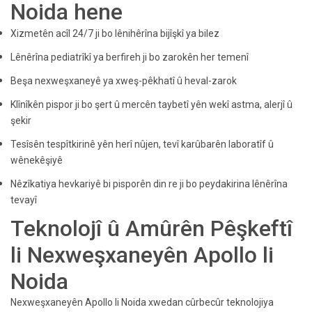
Noida hene
Xizmetên acîl 24/7 ji bo lênihêrîna bijîşkî ya bilez
Lênêrîna pediatrîkî ya berfireh ji bo zarokên her temenî
Beşa nexweşxaneyê ya xweş-pêkhatî û heval-zarok
Klînîkên pispor ji bo şert û mercên taybetî yên wekî astma, alerjî û
şekir
Tesîsên tespîtkirinê yên herî nûjen, tevî karûbarên laboratîf û
wênekêşiyê
Nêzîkatiya hevkariyê bi pisporên din re ji bo peydakirina lênêrîna
tevayî
Teknolojî û Amûrên Pêşkeftî
li Nexweşxaneyên Apollo li
Noida
Nexweşxaneyên Apollo li Noida xwedan cûrbecûr teknolojiya