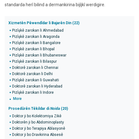
standarda herî bilind a dermankirina bijîjkî werdigire.
Xizmetên Pêwendîdar li Bajarên Din (22)
Pizîşkê zarokan li Ahmedabad
Pizîşkê zarokan li Aragonda
Pizîşkê zarokan li Bangalore
Pizîşkê zarokan li Bhopal
Pizîşkê zarokan li Bhubaneswar
Pizîşkê zarokan li Bilaspur
Doktorê zarokan li Chennai
Doktorê zarokan li Delhi
Pizîşkê zarokan li Guwahati
Doktorê zarokan li Hyderabad
Pizîşkê zarokan li Indore
More
Prosedûrên Têkildar di
Noida
(20)
Doktor ji bo Kolektomiya Zikê
Doktorên ji bo Abdominoplasty
Doktor ji bo Terapiya Ablasyonê
Doktor ji bo Dravkirina Absesê