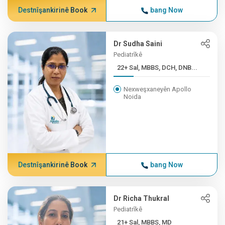
Destnîşankirinê Book
bang Now
Dr Sudha Saini
Pediatrîkê
22+ Sal, MBBS, DCH, DNB...
Nexweşxaneyên Apollo
Noida
Destnîşankirinê Book
bang Now
Dr Richa Thukral
Pediatrîkê
21+ Sal, MBBS, MD