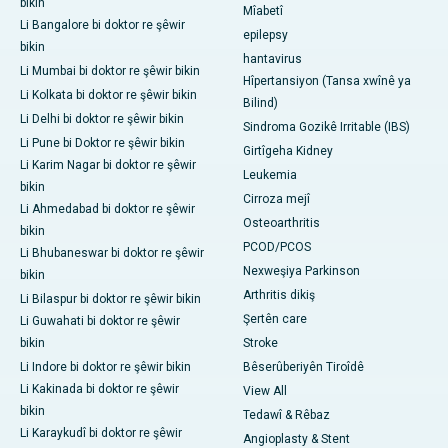
bikin
Mîabetî
Li Bangalore bi doktor re şêwir
epilepsy
bikin
hantavirus
Li Mumbai bi doktor re şêwir bikin
Hîpertansiyon (Tansa xwînê ya
Li Kolkata bi doktor re şêwir bikin
Bilind)
Li Delhi bi doktor re şêwir bikin
Sindroma Gozikê Irritable (IBS)
Li Pune bi Doktor re şêwir bikin
Girtîgeha Kidney
Li Karim Nagar bi doktor re şêwir
Leukemia
bikin
Cirroza mejî
Li Ahmedabad bi doktor re şêwir
Osteoarthritis
bikin
PCOD/PCOS
Li Bhubaneswar bi doktor re şêwir
Nexweşiya Parkinson
bikin
Arthritis dikiş
Li Bilaspur bi doktor re şêwir bikin
Şertên care
Li Guwahati bi doktor re şêwir
bikin
Stroke
Li Indore bi doktor re şêwir bikin
Bêserûberiyên Tiroîdê
Li Kakinada bi doktor re şêwir
View All
bikin
Tedawî & Rêbaz
Li Karaykudî bi doktor re şêwir
Angioplasty & Stent