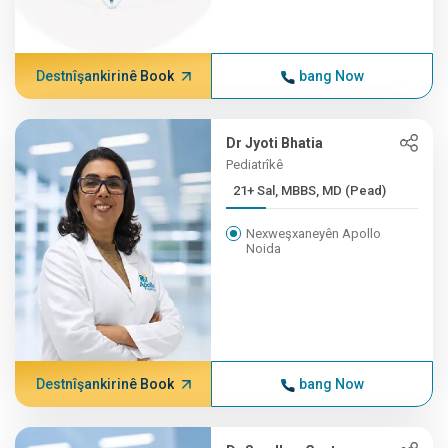
Destnîşankirinê Book
bang Now
Dr Jyoti Bhatia
Pediatrîkê
21+ Sal, MBBS, MD (Pead)
Nexweşxaneyên Apollo
Noida
Destnîşankirinê Book
bang Now