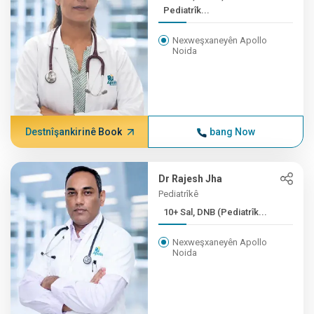
Pediatrîk...
Nexweşxaneyên Apollo
Noida
Destnîşankirinê Book
bang Now
Dr Rajesh Jha
Pediatrîkê
10+ Sal, DNB (Pediatrîk...
Nexweşxaneyên Apollo
Noida