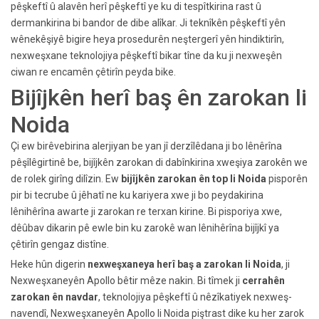
pêşkeftî û alavên herî pêşkeftî ye ku di tespîtkirina rast û
dermankirina bi bandor de dibe alîkar. Ji teknîkên pêşkeftî yên
wênekêşiyê bigire heya prosedurên neştergerî yên hindiktirîn,
nexweşxane teknolojiya pêşkeftî bikar tîne da ku ji nexweşên
ciwan re encamên çêtirîn peyda bike.
Bijîjkên herî baş ên zarokan li
Noida
Çi ew birêvebirina alerjiyan be yan jî derzîlêdana ji bo lênêrîna
pêşîlêgirtinê be, bijîjkên zarokan di dabînkirina xweşiya zarokên we
de rolek girîng dilîzin. Ew
bijîjkên zarokan ên top li Noida
pisporên
pir bi tecrube û jêhatî ne ku kariyera xwe ji bo peydakirina
lênihêrîna awarte ji zarokan re terxan kirine. Bi pisporiya xwe,
dêûbav dikarin pê ewle bin ku zarokê wan lênihêrîna bijîjkî ya
çêtirîn gengaz distîne.
Heke hûn digerin
nexweşxaneya herî baş a zarokan li Noida
, ji
Nexweşxaneyên Apollo bêtir mêze nakin. Bi tîmek ji
cerrahên
zarokan ên navdar
, teknolojiya pêşkeftî û nêzîkatiyek nexweş-
navendî, Nexweşxaneyên Apollo li Noida piştrast dike ku her zarok