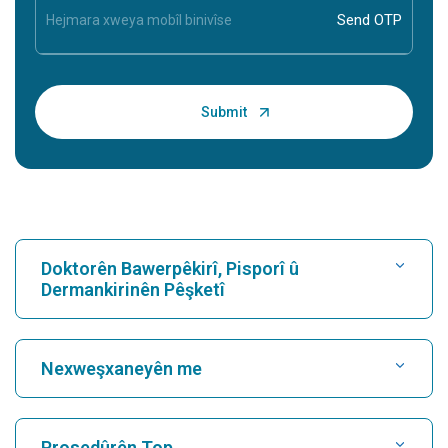
Doktorên Bawerpêkirî, Pisporî û
Dermankirinên Pêşketî
Nexweşxaneyê bibînin
Nexweşxaneyên me
Kardiyolog bibîne
Nexweşxaneya herî baş li Karukutty, Cochin
Prosedûrên Top