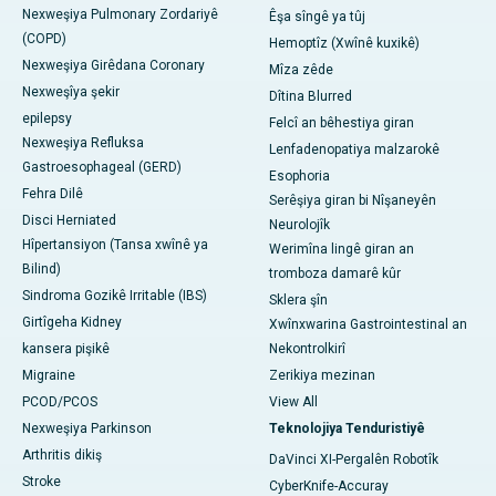
Nexweşiya Pulmonary Zordariyê
Êşa sîngê ya tûj
(COPD)
Hemoptîz (Xwînê kuxikê)
Nexweşiya Girêdana Coronary
Mîza zêde
Nexweşîya şekir
Dîtina Blurred
epilepsy
Felcî an bêhestiya giran
Nexweşiya Refluksa
Lenfadenopatiya malzarokê
Gastroesophageal (GERD)
Esophoria
Fehra Dilê
Serêşiya giran bi Nîşaneyên
Disci Herniated
Neurolojîk
Hîpertansiyon (Tansa xwînê ya
Werimîna lingê giran an
Bilind)
tromboza damarê kûr
Sindroma Gozikê Irritable (IBS)
Sklera şîn
Girtîgeha Kidney
Xwînxwarina Gastrointestinal an
kansera pişikê
Nekontrolkirî
Migraine
Zerikiya mezinan
PCOD/PCOS
View All
Nexweşiya Parkinson
Teknolojiya Tenduristiyê
Arthritis dikiş
DaVinci XI-Pergalên Robotîk
Stroke
CyberKnife-Accuray