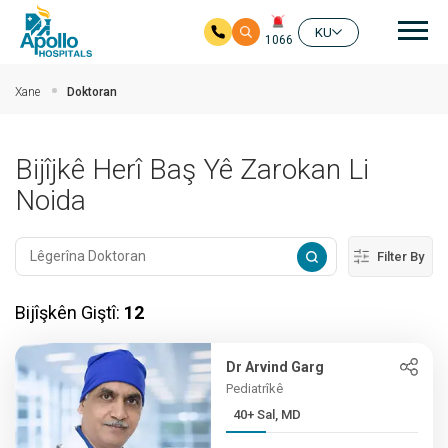
nav
KU
1066
Skip to main content
Xane
Doktoran
Bijîjkê Herî Baş Yê Zarokan Li
Noida
Filter By
Bijîşkên Giştî:
12
Dr Arvind Garg
Pediatrîkê
40+ Sal, MD