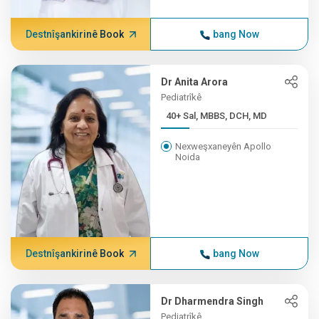
Destnîşankirinê Book
bang Now
Dr Anita Arora
Pediatrîkê
40+ Sal, MBBS, DCH, MD
Nexweşxaneyên Apollo
Noida
Destnîşankirinê Book
bang Now
Dr Dharmendra Singh
Pediatrîkê