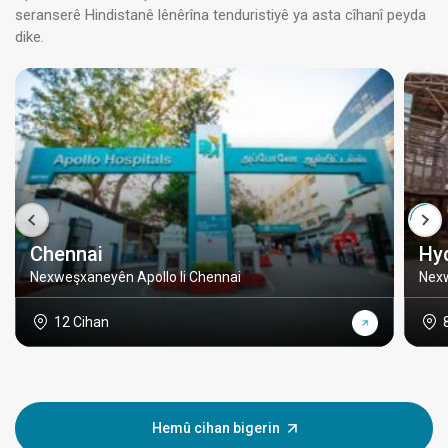
seranserê Hindistanê lênêrîna tenduristiyê ya asta cîhanî peyda
dike.
Chennai
Hy
Nexweşxaneyên Apollo li Chennai
Nexw
12 Cihan
Hemû cihan bigerin