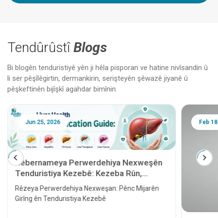
Tendûrûstî
Blogs
Bi blogên tenduristiyê yên ji hêla pisporan ve hatine nivîsandin û
li ser pêşîlêgirtin, dermankirin, serişteyên şêwazê jiyanê û
pêşkeftinên bijîşkî agahdar bimînin.
Jun 25, 2026
Feb 18
Rêbernameya Perwerdehiya Nexweşên
Tenduristiya Kezebê: Kezeba Rûn,
Hepatît, Sîroz, Veguheztina Kezebê û
Rêzeya Perwerdehiya Nexweşan: Pênc Mijarên
Penceşêra Kezebê
Girîng ên Tenduristiya Kezebê