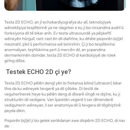
Testa 2D ECHO, an jî echokardiyografya du-alî, teknolojiyek
wênekêşiya tespîtkirinê ya ne-dagirker e ku ji bo nirxandina avahî û
fonksiyona dil tê bikar anîn. Ev testa ultrasoundê ya pêşkeftî
wêneyên hûrgulî, rast-rast ên dil diafirîne, ku dihêle pisporên bijîjkî
mezinahî, şikil û performansa wê binirxînin. Çi ji bo tespîtkirina
anormaliyan, teşhîskirina şert û mercên dil, an şopandina
dermankirinên domdar, testa 2D ECHO di kardiolojiyê de rolek
girîng dilîze.
Testek ECHO 2D ​​çi ye?
Testa 2D ECHO pêlên dengî yên bi frekansa bilind (ultrason) bikar
tîne da ku wêneyek tevgerê ya dil çêbike. Di testê de
veguherînerek heye ku pêlên deng di dîwarê sîngê re dişîne, ku ji
strukturên dil vedigere. Van îşaretên vegerê li ser dîmenderê
vediguherin wêneyan, li ser anatomiya dil û tevgera dil têgihiştinê
peyda dikin.
Pisporên bijîjkî ji bo gelek serlêdanan xwe dispêrin 2D ECHO, di nav
de: