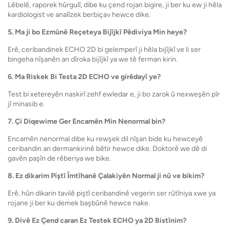
Lêbelê, raporek hûrgulî, dibe ku çend rojan bigire, ji ber ku ew ji hêla
kardiologist ve analîzek berbiçav hewce dike.
5. Ma ji bo Ezmûnê Reçeteya Bijîjkî Pêdiviya Min heye?
Erê, ceribandinek ECHO 2D ​​bi gelemperî ji hêla bijîjkî ve li ser
bingeha nîşanên an dîroka bijîjkî ya we tê ferman kirin.
6. Ma Riskek Bi Testa 2D ECHO ve girêdayî ye?
Test bi xetereyên naskirî zehf ewledar e, ji bo zarok û nexweşên pîr
jî minasib e.
7. Çi Diqewime Ger Encamên Min Nenormal bin?
Encamên nenormal dibe ku rewşek dil nîşan bide ku hewceyê
ceribandin an dermankirinê bêtir hewce dike. Doktorê we dê di
gavên paşîn de rêberiya we bike.
8. Ez dikarim Piştî Îmtîhanê Çalakiyên Normal ji nû ve bikim?
Erê, hûn dikarin tavilê piştî ceribandinê vegerin ser rûtîniya xwe ya
rojane ji ber ku demek başbûnê hewce nake.
9. Divê Ez Çend caran Ez Testek ECHO ya 2D Bistînim?