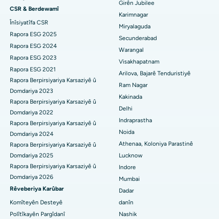
Girên Jubilee
CSR & Berdewamî
Nexweşxaneya herî baş li Hyderguda, Hyderabad
Diyalîza Peritoneal
Karimnagar
Înîsiyatîfa CSR
Miryalaguda
Nexweşxaneya herî baş li Vijay Nagar, Indore
Biopsiya gurçikê
Rapora ESG 2025
Secunderabad
Rapora ESG 2024
Warangal
Nexweşxaneya herî baş li Suryaraopeta Main Road, Kakinada
Parathyroidectomy
Rapora ESG 2023
Visakhapatnam
Rapora ESG 2021
Nexweşxaneya herî baş li Rêya Circular a Canal, Kolkata
Surgery Cytoreductive
Arilova, Bajarê Tenduristiyê
Rapora Berpirsiyariya Karsaziyê û
Ram Nagar
Nexweşxaneya herî baş li CBD Belapur, Navi Mumbai
Domdariya 2023
Guhertina Tevahî ya Çokê ya Seramîk
Kakinada
Rapora Berpirsiyariya Karsaziyê û
Delhi
Nexweşxaneya herî baş li Panchavati, Nashik
ERCP
Domdariya 2022
Indraprastha
Rapora Berpirsiyariya Karsaziyê û
Nexweşxaneya herî baş li secunderabad, Hyderabad
Noida
Domdariya 2024
Athenaa, Koloniya Parastinê
Rapora Berpirsiyariya Karsaziyê û
Nexweşxaneya çêtirîn li Seshadripuram, Bangalore
Domdariya 2025
Lucknow
Rapora Berpirsiyariya Karsaziyê û
Indore
Nexweşxaneya herî baş li Waltair Main Road, Visakhapatnam
Domdariya 2026
Mumbai
Nexweşxaneya çêtirîn li Subhash Nagar Road, Karimnagar
Rêveberiya Karûbar
Dadar
Komîteyên Desteyê
danîn
Nexweşxaneya çêtirîn li Managari, Karaikudi
Polîtîkayên Pargîdanî
Nashik