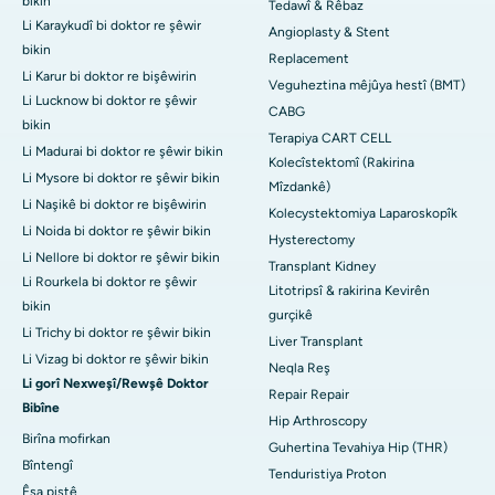
bikin
Tedawî & Rêbaz
Li Karaykudî bi doktor re şêwir
Angioplasty & Stent
bikin
Replacement
Li Karur bi doktor re bişêwirin
Veguheztina mêjûya hestî (BMT)
Li Lucknow bi doktor re şêwir
CABG
bikin
Terapiya CART CELL
Li Madurai bi doktor re şêwir bikin
Kolecîstektomî (Rakirina
Li Mysore bi doktor re şêwir bikin
Mîzdankê)
Li Naşikê bi doktor re bişêwirin
Kolecystektomiya Laparoskopîk
Li Noida bi doktor re şêwir bikin
Hysterectomy
Li Nellore bi doktor re şêwir bikin
Transplant Kidney
Li Rourkela bi doktor re şêwir
Litotripsî & rakirina Kevirên
bikin
gurçikê
Li Trichy bi doktor re şêwir bikin
Liver Transplant
Li Vizag bi doktor re şêwir bikin
Neqla Reş
Li gorî Nexweşî/Rewşê Doktor
Repair Repair
Bibîne
Hip Arthroscopy
Birîna mofirkan
Guhertina Tevahiya Hip (THR)
Bîntengî
Tenduristiya Proton
Êşa piştê