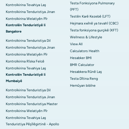
Testa Fonksiyona Pulmonary
Kontrolkirina Tevahiya Laş
(PFT)
Kontrolkirina Tenduristiya Jinan
Testên Karê Kezebê (LFT)
Kontrolkirina Welatiyên Pîr
Hejmara xwînê ya tevahî (CBC)
Kontrolên Tenduristiyê li
Testa fonksiyona gurçikê (KFT)
Bangalore
Wellness & Lifestyle
Kontrolkirina Tenduristiya Dil
View All
Kontrolkirina Tenduristiya Jinan
Calculators Health
Kontrolkirina Welatiyên Pîr
Hesabker BMI
Kontrolkirina Rîska Felcê
BMR Calculator
Kontrolkirina Tevahiya Laş
Hesabkera Rûnê Laş
Kontrolên Tenduristiyê li
Testa Dîtina Reng
Mumbaiyê
Hemûyan bibîne
Kontrolkirina Tenduristiya Dil
Kontrolkirina Tenduristiya Jinan
Kontrolkirina Tenduristiya Master
Kontrolkirina Welatiyên Pîr
Kontrolkirina Tevahiya Laş
Tenduristiya Pêşîlêgirtinê - Apollo