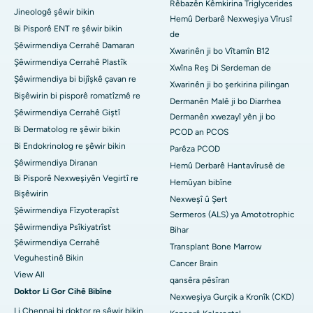
Rêbazên Kêmkirina Triglycerides
Jineologê şêwir bikin
Hemû Derbarê Nexweşiya Vîrusî
Bi Pisporê ENT re şêwir bikin
de
Şêwirmendiya Cerrahê Damaran
Xwarinên ji bo Vîtamîn B12
Şêwirmendiya Cerrahê Plastîk
Xwîna Reş Di Serdeman de
Şêwirmendiya bi bijîşkê çavan re
Xwarinên ji bo şerkirina pilingan
Bişêwirin bi pisporê romatîzmê re
Dermanên Malê ji bo Diarrhea
Şêwirmendiya Cerrahê Giştî
Dermanên xwezayî yên ji bo
Bi Dermatolog re şêwir bikin
PCOD an PCOS
Bi Endokrinolog re şêwir bikin
Parêza PCOD
Şêwirmendiya Diranan
Hemû Derbarê Hantavîrusê de
Bi Pisporê Nexweşiyên Vegirtî re
Hemûyan bibîne
Bişêwirin
Nexweşî û Şert
Şêwirmendiya Fîzyoterapîst
Sermeros (ALS) ya Amototrophic
Şêwirmendiya Psîkiyatrîst
Bihar
Şêwirmendiya Cerrahê
Transplant Bone Marrow
Veguhestinê Bikin
Cancer Brain
View All
qansêra pêsîran
Doktor Li Gor Cihê Bibîne
Nexweşiya Gurçik a Kronîk (CKD)
Li Chennai bi doktor re şêwir bikin