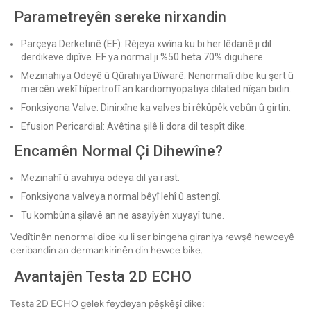
Parametreyên sereke nirxandin
Parçeya Derketinê (EF): Rêjeya xwîna ku bi her lêdanê ji dil
derdikeve dipîve. EF ya normal ji %50 heta 70% diguhere.
Mezinahiya Odeyê û Qûrahiya Dîwarê: Nenormalî dibe ku şert û
mercên wekî hîpertrofî an kardiomyopatiya dilated nîşan bidin.
Fonksiyona Valve: Dinirxîne ka valves bi rêkûpêk vebûn û girtin.
Efusion Pericardial: Avêtina şilê li dora dil tespît dike.
Encamên Normal Çi Dihewîne?
Mezinahî û avahiya odeya dil ya rast.
Fonksiyona valveya normal bêyî lehî û astengî.
Tu kombûna şilavê an ne asayîyên xuyayî tune.
Vedîtinên nenormal dibe ku li ser bingeha giraniya rewşê hewceyê
ceribandin an dermankirinên din hewce bike.
Avantajên Testa 2D ECHO
Testa 2D ECHO gelek feydeyan pêşkêşî dike: