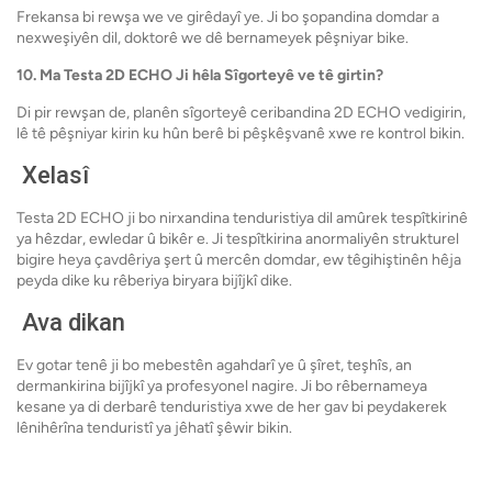
Frekansa bi rewşa we ve girêdayî ye. Ji bo şopandina domdar a
nexweşiyên dil, doktorê we dê bernameyek pêşniyar bike.
10. Ma Testa 2D ECHO Ji hêla Sîgorteyê ve tê girtin?
Di pir rewşan de, planên sîgorteyê ceribandina 2D ECHO vedigirin,
lê tê pêşniyar kirin ku hûn berê bi pêşkêşvanê xwe re kontrol bikin.
Xelasî
Testa 2D ECHO ji bo nirxandina tenduristiya dil amûrek tespîtkirinê
ya hêzdar, ewledar û bikêr e. Ji tespîtkirina anormaliyên strukturel
bigire heya çavdêriya şert û mercên domdar, ew têgihiştinên hêja
peyda dike ku rêberiya biryara bijîjkî dike.
Ava dikan
Ev gotar tenê ji bo mebestên agahdarî ye û şîret, teşhîs, an
dermankirina bijîjkî ya profesyonel nagire. Ji bo rêbernameya
kesane ya di derbarê tenduristiya xwe de her gav bi peydakerek
lênihêrîna tenduristî ya jêhatî şêwir bikin.