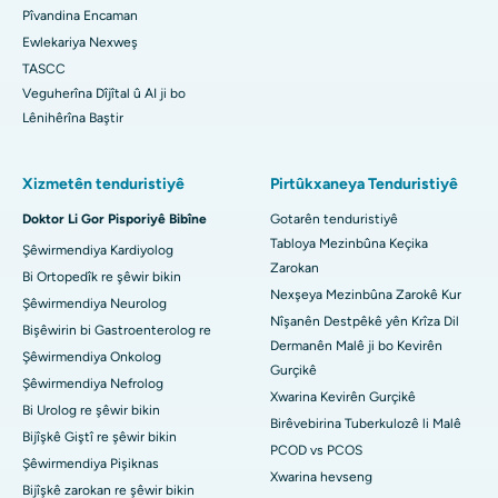
Pîvandina Encaman
Ewlekariya Nexweş
TASCC
Veguherîna Dîjîtal û AI ji bo
Lênihêrîna Baştir
Xizmetên tenduristiyê
Pirtûkxaneya Tenduristiyê
Doktor Li Gor Pisporiyê Bibîne
Gotarên tenduristiyê
Tabloya Mezinbûna Keçika
Şêwirmendiya Kardiyolog
Zarokan
Bi Ortopedîk re şêwir bikin
Nexşeya Mezinbûna Zarokê Kur
Şêwirmendiya Neurolog
Nîşanên Destpêkê yên Krîza Dil
Bişêwirin bi Gastroenterolog re
Dermanên Malê ji bo Kevirên
Şêwirmendiya Onkolog
Gurçikê
Şêwirmendiya Nefrolog
Xwarina Kevirên Gurçikê
Bi Urolog re şêwir bikin
Birêvebirina Tuberkulozê li Malê
Bijîşkê Giştî re şêwir bikin
PCOD vs PCOS
Şêwirmendiya Pişiknas
Xwarina hevseng
Bijîşkê zarokan re şêwir bikin