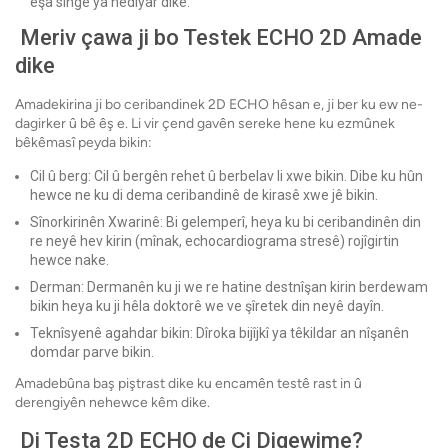
êşa sîngê ya nediyar dike.
Meriv çawa ji bo Testek ECHO 2D ​​Amade
dike
Amadekirina ji bo ceribandinek 2D ECHO hêsan e, ji ber ku ew ne-
dagirker û bê êş e. Li vir çend gavên sereke hene ku ezmûnek
bêkêmasî peyda bikin:
Cil û berg: Cil û bergên rehet û berbelav li xwe bikin. Dibe ku hûn
hewce ne ku di dema ceribandinê de kirasê xwe jê bikin.
Sînorkirinên Xwarinê: Bi gelemperî, heya ku bi ceribandinên din
re neyê hev kirin (mînak, echocardiograma stresê) rojîgirtin
hewce nake.
Derman: Dermanên ku ji we re hatine destnîşan kirin berdewam
bikin heya ku ji hêla doktorê we ve şîretek din neyê dayîn.
Teknîsyenê agahdar bikin: Dîroka bijîjkî ya têkildar an nîşanên
domdar parve bikin.
Amadebûna baş piştrast dike ku encamên testê rast in û
derengiyên nehewce kêm dike.
Di Testa 2D ECHO de Çi Diqewime?