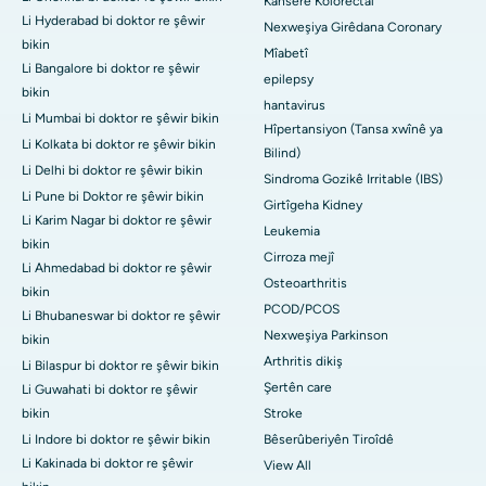
Kanserê Kolorectal
Li Hyderabad bi doktor re şêwir
Nexweşiya Girêdana Coronary
bikin
Mîabetî
Li Bangalore bi doktor re şêwir
epilepsy
bikin
hantavirus
Li Mumbai bi doktor re şêwir bikin
Hîpertansiyon (Tansa xwînê ya
Li Kolkata bi doktor re şêwir bikin
Bilind)
Li Delhi bi doktor re şêwir bikin
Sindroma Gozikê Irritable (IBS)
Li Pune bi Doktor re şêwir bikin
Girtîgeha Kidney
Li Karim Nagar bi doktor re şêwir
Leukemia
bikin
Cirroza mejî
Li Ahmedabad bi doktor re şêwir
Osteoarthritis
bikin
PCOD/PCOS
Li Bhubaneswar bi doktor re şêwir
Nexweşiya Parkinson
bikin
Arthritis dikiş
Li Bilaspur bi doktor re şêwir bikin
Şertên care
Li Guwahati bi doktor re şêwir
bikin
Stroke
Li Indore bi doktor re şêwir bikin
Bêserûberiyên Tiroîdê
Li Kakinada bi doktor re şêwir
View All