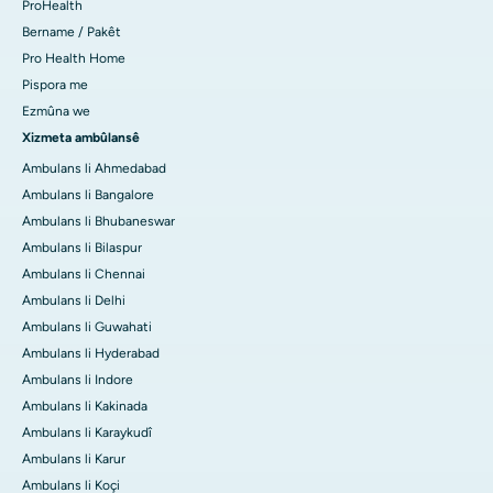
ProHealth
Bername / Pakêt
Pro Health Home
Pispora me
Ezmûna we
Xizmeta ambûlansê
Ambulans li Ahmedabad
Ambulans li Bangalore
Ambulans li Bhubaneswar
Ambulans li Bilaspur
Ambulans li Chennai
Ambulans li Delhi
Ambulans li Guwahati
Ambulans li Hyderabad
Ambulans li Indore
Ambulans li Kakinada
Ambulans li Karaykudî
Ambulans li Karur
Ambulans li Koçi