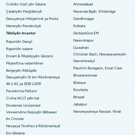
Civînên Giştî yên Salane
Ahmedabad
Nexweşxaneya herî baş li Arepally, Warangal
Çalakiyên Pargîdaniyê
Navenda Bajêr, Ellisbridge
Nexweşxaneya herî baş li Arera Colony, Bhopal
Daxuyaniya Hilbijartinê ya Poste
Gandhinagar
Nameyên Randevûyê
Kolkata
Nexweşxaneya çêtirîn li Jayanagar, Bangalore
Têkiliyên Investor
Derbasbûna EM
Narendrapur
Nexweşxaneya herî baş li KK Nagar, Madurai
Raportên Darayî
Guwahati
Raportên salane
Nexweşxaneya çêtirîn li Ramji Nagar, Nellore
Christian Basti, Nexweşxaneyên
Encam & Pêşkêşiyên Qezenc
Navneteweyî
Pêşkeftina veberhêner
Nexweşxaneya çêtirîn li Sektora-19, Rourkela
Paschim Boragaon, Excel Care
Belgeyên Rêkûpêk
Bhubaneshwar
Daxuyaniyên Di bin Rêziknameya
Nexweşxaneya herî baş li Swargate, Pune
Bilaspur
46 û 62 ya SEBI LODR
Nexweşxaneya Penceşêrê ya Jinan a Herî Baş li Başûrê Delhiyê
Rourkela
Parvekirina Pattern
Bhopal
Civîna NCLT pêk hat
Jabalpur
Dividends Unclaimed
Nexweşxaneya Navsari, Nirali
Vexwendina Depoyên Bêbawer
ên Circular
Nexşeya Tevlihev a Rêziknameyê
Em rêklame