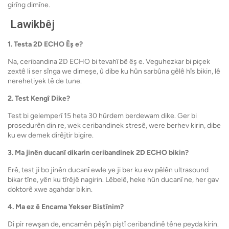
girîng dimîne.
Lawikbêj
1. Testa 2D ECHO Êş e?
Na, ceribandina 2D ECHO bi tevahî bê êş e. Veguhezkar bi piçek
zextê li ser sînga we dimeşe, û dibe ku hûn sarbûna gêlê hîs bikin, lê
nerehetiyek tê de tune.
2. Test Kengî Dike?
Test bi gelemperî 15 heta 30 hûrdem berdewam dike. Ger bi
prosedurên din re, wek ceribandinek stresê, were berhev kirin, dibe
ku ew demek dirêjtir bigire.
3. Ma jinên ducanî dikarin ceribandinek 2D ECHO bikin?
Erê, test ji bo jinên ducanî ewle ye ji ber ku ew pêlên ultrasound
bikar tîne, yên ku tîrêjê nagirin. Lêbelê, heke hûn ducanî ne, her gav
doktorê xwe agahdar bikin.
4. Ma ez ê Encama Yekser Bistînim?
Di pir rewşan de, encamên pêşîn piştî ceribandinê têne peyda kirin.