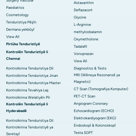
Surgery Vascular
Astaxanthin
Paediatrics
Deflazacort
Cosmetology
Glycine
Tenduristiya Pêşîn
L-Arginine
Dermana yekbûyî
methylcobalamin
View All
Oxymetholone
Pirtûka Tenduristiyê
Tadalafil
Kontrolên Tenduristiyê li
Vonoprazan
Chennai
View All
Kontrolkirina Tenduristiya Dil
Diagnostics & Tests
MRI (Wêneya Rezonansê ya
Kontrolkirina Tenduristiya Jinan
Magnetic)
Kontrolkirina Tenduristiya Master
CT Scan (Tomografiya Komputer)
Kontrolkirina Tevahiya Laş
PET-CT Scan
Kontrolkirina Welatiyên Pîr
Angiogram Coronary
Kontrolên Tenduristiyê li
Hyderabadê
Echocardiogram (ECHO)
Elektrokardiyogram (EKG)
Kontrolkirina Tenduristiya Dil
Endoskopî & Kolonoskopî
Kontrolkirina Tenduristiyê ya
Testa SGPT
Seretayî