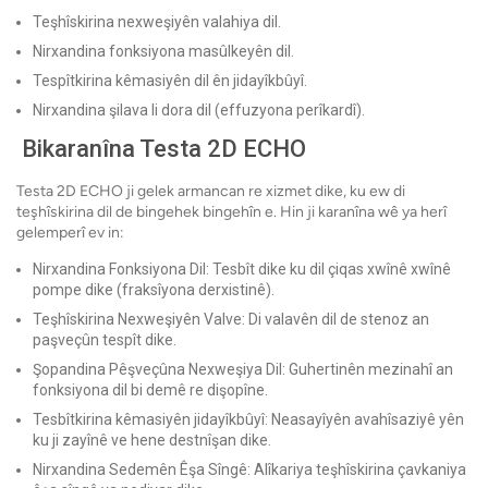
Teşhîskirina nexweşiyên valahiya dil.
Nirxandina fonksiyona masûlkeyên dil.
Tespîtkirina kêmasiyên dil ên jidayîkbûyî.
Nirxandina şilava li dora dil (effuzyona perîkardî).
Bikaranîna Testa 2D ECHO
Testa 2D ECHO ji gelek armancan re xizmet dike, ku ew di
teşhîskirina dil de bingehek bingehîn e. Hin ji karanîna wê ya herî
gelemperî ev in:
Nirxandina Fonksiyona Dil: Tesbît dike ku dil çiqas xwînê xwînê
pompe dike (fraksîyona derxistinê).
Teşhîskirina Nexweşiyên Valve: Di valavên dil de stenoz an
paşveçûn tespît dike.
Şopandina Pêşveçûna Nexweşiya Dil: Guhertinên mezinahî an
fonksiyona dil bi demê re dişopîne.
Tesbîtkirina kêmasiyên jidayîkbûyî: Neasayîyên avahîsaziyê yên
ku ji zayînê ve hene destnîşan dike.
Nirxandina Sedemên Êşa Sîngê: Alîkariya teşhîskirina çavkaniya