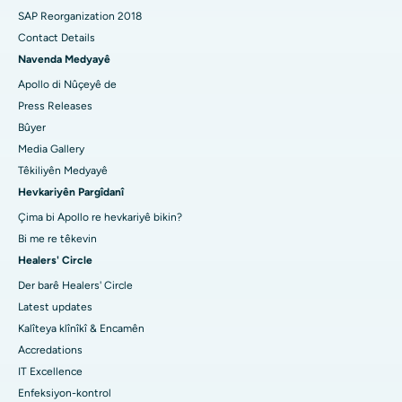
SAP Reorganization 2018
Contact Details
Navenda Medyayê
Apollo di Nûçeyê de
Press Releases
Bûyer
Media Gallery
Têkiliyên Medyayê
Hevkariyên Pargîdanî
Çima bi Apollo re hevkariyê bikin?
Bi me re têkevin
Healers' Circle
Der barê Healers' Circle
Latest updates
Kalîteya klînîkî & Encamên
Accredations
IT Excellence
Enfeksiyon-kontrol