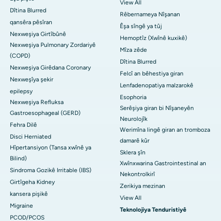
View All
Dîtina Blurred
Rêbernameya Nîşanan
qansêra pêsîran
Êşa sîngê ya tûj
Nexweşiya Girtîbûnê
Hemoptîz (Xwînê kuxikê)
Nexweşiya Pulmonary Zordariyê
Mîza zêde
(COPD)
Dîtina Blurred
Nexweşiya Girêdana Coronary
Felcî an bêhestiya giran
Nexweşîya şekir
Lenfadenopatiya malzarokê
epilepsy
Esophoria
Nexweşiya Refluksa
Serêşiya giran bi Nîşaneyên
Gastroesophageal (GERD)
Neurolojîk
Fehra Dilê
Werimîna lingê giran an tromboza
Disci Herniated
damarê kûr
Hîpertansiyon (Tansa xwînê ya
Sklera şîn
Bilind)
Xwînxwarina Gastrointestinal an
Sindroma Gozikê Irritable (IBS)
Nekontrolkirî
Girtîgeha Kidney
Zerikiya mezinan
kansera pişikê
View All
Migraine
Teknolojiya Tenduristiyê
PCOD/PCOS