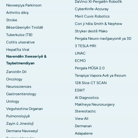
DaVinci XI-Pergalên Robotîk
Nexweşiya Parkinson
CyberKnife-Accuray
Arthritis dikiş
Meril Cuvis Robotics
Stroke
Cori ji hêla Smith & Nephew
Bêserûberiyên Tiroîdê
Stryker destê Mako
Tuberkuloz (TB)
Pergala Neuro-navîgasyonê ya 3D
Colitis ulserative
3 TESLA MRI
Hepatîta Viral
LINAC
Navendên Xweseriyê &
ECMO
Taybetmendiyan
Pergala MÛSA 2.0
Zanistên Dil
Terapiya Vapora Avê ya Rezum
Oncology
128 Slice CT SCAN
Neurosciences
ESWT
Gastroenterology
AI Diagnostics
Urology
Makîneya Neurosurgery
Veguheztina Organan
Stereotactic
Pulmonolojiyê
View All
Zayin û Jineolojî
Dermanan
Dermana Navxweyî
Adapalene