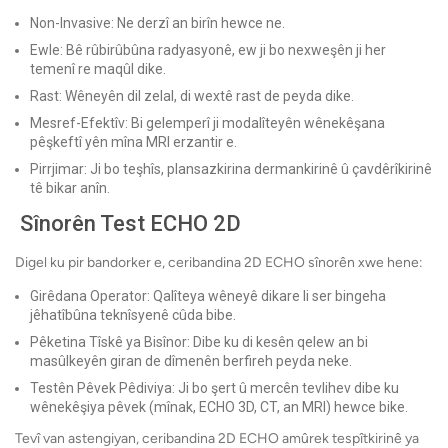
Non-Invasive: Ne derzî an birîn hewce ne.
Ewle: Bê rûbirûbûna radyasyonê, ew ji bo nexweşên ji her
temenî re maqûl dike.
Rast: Wêneyên dil zelal, di wextê rast de peyda dike.
Mesref-Efektîv: Bi gelemperî ji modalîteyên wênekêşana
pêşkeftî yên mîna MRI erzantir e.
Pirrjimar: Ji bo teşhîs, plansazkirina dermankirinê û çavdêrîkirinê
tê bikar anîn.
Sînorên Test ECHO 2D
Digel ku pir bandorker e, ceribandina 2D ECHO sînorên xwe hene:
Girêdana Operator: Qalîteya wêneyê dikare li ser bingeha
jêhatîbûna teknîsyenê cûda bibe.
Pêketina Tîskê ya Bisînor: Dibe ku di kesên qelew an bi
masûlkeyên giran de dîmenên berfireh peyda neke.
Testên Pêvek Pêdiviya: Ji bo şert û mercên tevlihev dibe ku
wênekêşiya pêvek (mînak, ECHO 3D, CT, an MRI) hewce bike.
Tevî van astengiyan, ceribandina 2D ECHO amûrek tespîtkirinê ya