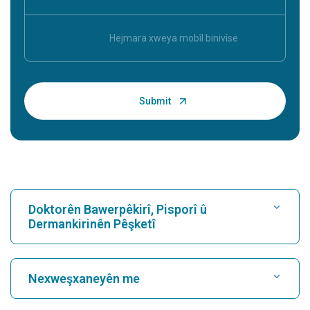
Doktorên Bawerpêkirî, Pisporî û
Dermankirinên Pêşketî
Nexweşxaneyê bibînin
Nexweşxaneyên me