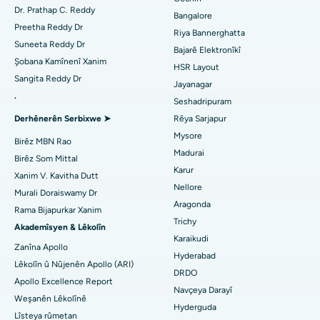
Diyabetolog bibîne
Dr. Prathap C. Reddy
Bangalore
Nexweşxaneya herî baş li Kanpur Road, Lucknow
Ablation kateter
Preetha Reddy Dr
Riya Bannerghatta
Suneeta Reddy Dr
Bajarê Elektronîkî
Nexweşxaneya herî baş li Sektora-26, Noida
Jinekolog Bibîne
Surgery Veavakirina ACL
Şobana Kamînenî Xanim
HSR Layout
Sangita Reddy Dr
Nexweşxaneya herî baş li Gandhinagar, Ahmedabad
Veguhestina erikê Berepaş
Jayanagar
.
Seshadripuram
Bijîşkê Giştî Bibîne
Nexweşxaneya herî baş li Aragonda, Andhra Pradesh
Ablation endometrial
Derhênerên Serbixwe ➤
Rêya Sarjapur
Mysore
Nexweşxaneya herî baş li Bannerghatta Road, Bangalore
Embolîzasyona Artery Uterine
Birêz MBN Rao
Madurai
Birêz Som Mittal
Psîkolog Bibîne
Nexweşxaneya herî baş li Yekîneya-15, Bhubaneswar
Ovarian Cystectomy
Karur
Xanim V. Kavitha Dutt
Nellore
Murali Doraiswamy Dr
Nexweşxaneya herî baş li Seepat Road, Bilaspur
Emeliyata Penceşêrê Sîngê
Aragonda
Rama Bijapurkar Xanim
Cerrahê Giştî Bibîne
Trichy
Nexweşxaneya herî baş li Ellisbridge, Ahmedabad
Brachytherapy
Akademîsyen & Lêkolîn
Karaikudi
Zanîna Apollo
Nexweşxaneya herî baş li New Delhiyê
Kolonyoscopy
Hyderabad
Lêkolîn û Nûjenên Apollo (ARI)
DRDO
Nexweşxaneya herî baş li DRDO, Hyderabad
Apollo Excellence Report
Polypotomy
Navçeya Darayî
Weşanên Lêkolînê
Hyderguda
Nexweşxaneya herî baş li GS Road, Guwahati
Stîlasyona Mejî ya Kûr
Lîsteya rûmetan