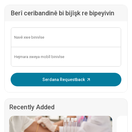
Berî ceribandinê bi bijîşk re bipeyivin
OTP binivîse:
Serdana Requestback
Recently Added