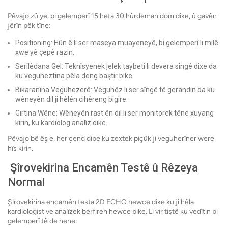
Pêvajo zû ye, bi gelemperî 15 heta 30 hûrdeman dom dike, û gavên
jêrîn pêk tîne:
Positioning: Hûn ê li ser maseya muayeneyê, bi gelemperî li milê
xwe yê çepê razin.
Serîlêdana Gel: Teknîsyenek jelek taybetî li devera sîngê dixe da
ku veguheztina pêla deng baştir bike.
Bikaranîna Veguhezerê: Veguhêz li ser sîngê tê gerandin da ku
wêneyên dil ji hêlên cihêreng bigire.
Girtina Wêne: Wêneyên rast ên dil li ser monitorek têne xuyang
kirin, ku kardiolog analîz dike.
Pêvajo bê êş e, her çend dibe ku zextek piçûk ji veguherîner were
hîs kirin.
Şîrovekirina Encamên Testê û Rêzeya
Normal
Şirovekirina encamên testa 2D ECHO hewce dike ku ji hêla
kardiologist ve analîzek berfireh hewce bike. Li vir tiştê ku vedîtin bi
gelemperî tê de hene: