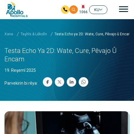
nav
KU
1066
Skip to main content
Xane
Teşhîs & Lêkolîn
Testa Echo ya 2D: Wate, Cure, Pêvajo û Encam
Testa Echo Ya 2D: Wate, Cure, Pêvajo Û
Encam
19. Reşemî 2025
Parvekirin bi rêya: