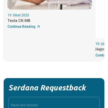
19. Sibat.2025
Testa CK-MB
Continue Reading
19. Siba
Hejma
Continu
Serdana Requestback