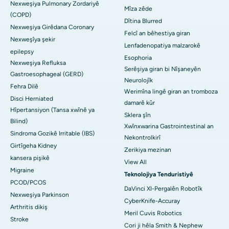
Nexweşiya Pulmonary Zordariyê
Mîza zêde
(COPD)
Dîtina Blurred
Nexweşiya Girêdana Coronary
Felcî an bêhestiya giran
Nexweşîya şekir
Lenfadenopatiya malzarokê
epilepsy
Esophoria
Nexweşiya Refluksa
Serêşiya giran bi Nîşaneyên
Gastroesophageal (GERD)
Neurolojîk
Fehra Dilê
Werimîna lingê giran an tromboza
Disci Herniated
damarê kûr
Hîpertansiyon (Tansa xwînê ya
Sklera şîn
Bilind)
Xwînxwarina Gastrointestinal an
Sindroma Gozikê Irritable (IBS)
Nekontrolkirî
Girtîgeha Kidney
Zerikiya mezinan
kansera pişikê
View All
Migraine
Teknolojiya Tenduristiyê
PCOD/PCOS
DaVinci XI-Pergalên Robotîk
Nexweşiya Parkinson
CyberKnife-Accuray
Arthritis dikiş
Meril Cuvis Robotics
Stroke
Cori ji hêla Smith & Nephew