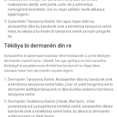
reaksiyonên alerjîk, wek pizrik, xurîn, an jî zehmetiya
nefesgirtinê biceribînin. Ger ev nîşan çêbibin, tavilê alîkariya
bijîşkî bigerin.
Guhertinên Tansiyona Xwînê: Hin rapor nîşan didin ku
astaxanthin dibe ku bandorek sivik a kêmkirina tansiyona xwînê
hebe, ku dikare ji bo kesên bi tansiyona xwînê ya nizm pirsgirêk
be.
Têkiliya bi dermanên din re
Astaxanthin bi gelemperî ewledar tête hesibandin û çend têkiliyên
dermanên naskirî hene. Lêbelê, her gav girîng e ku hûn karanîna
lêzêdeyê bi peydakiroxek lênihêrîna tenduristî re nîqaş bikin,
nemaze heke hûn dermanên reçete digirin.
Dermanên Tansiyona Xwînê: Astaxanthin dibe ku bandorek sivik
a kêmkirina tansiyona xwînê hebe, ji ber vê yekê hevgirtina wê bi
dermanên antîhîpertansiyonê re dibe ku bibe sedema nizmbûna
tansiyona xwînê.
Dermanên Tenikkirina Xwînê (mînak, Warfarin): Ji ber
potansiyela wê ya baştirkirina herikîna xwînê, astaxanthin dikare
bandorek sivik a tenikkirina xwînê hebe, ku dikare bi dermanên
antîkoagulant re têkilî dayne.