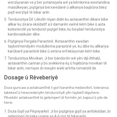
werzîşvanan ve ji ber potansiyela wê ya kêmkirina westandina
masûlkeyan, piştgiriya berxwedanê û alîkariya başbûna bilez
piştî werzîşê tê bikar anîn.
Tenduristiya Dil: Lêkolîn nîşan didin ku astaxanthin dikare bibe
alîkar ku zirara oksîdatîf a li damarên xwînê kêm bike û asta
kolesterolê ya tendurist piştgirî bike, ku beşdarî tenduristiya
kardiovaskuler dibe.
Piştgiriya Pergala Parastinê: Astaxanthin xwedan
taybetmendiyên modulkirina parastinê ye, ku dibe ku alîkariya
karûbarê parastinê bike û xetera enfeksiyonan kêm bike.
Tenduristiya Movikan: Ji ber bandorên wê yên dijî-iltihabî,
astaxanthin carinan ji bo sivikkirina êş û hişkbûna movikan tê
bikar anîn, nemaze di rewşên wekî artrîta romatoîd de.
Dosage û Rêveberiyê
Doza guncaw a astaksantînê li gorî karanîna mebestkirî, toleransa
takekesî û hewcedariyên tenduristiyê yên taybetî diguhere.
Pêvekên astaksantînê bi gelemperî di formên jel, kapsul û şile de
hene.
Doza Giştî ya Pêşniyarkirî: Ji bo piştgiriya giştî ya antîoksîdan, bi
gelemperî dozeke rojane ya 4-6 mg tê bikaranîn.