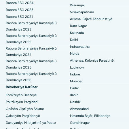
Rapora ESG 2024
Warangal
Nexweşxaneya herî baş li Suryaraopeta Main Road, Kakinada
Parathyroidectomy
Rapora ESG 2023
Visakhapatnam
Rapora ESG 2021
Nexweşxaneya herî baş li Rêya Circular a Canal, Kolkata
Surgery Cytoreductive
Arilova, Bajarê Tenduristiyê
Rapora Berpirsiyariya Karsaziyê û
Ram Nagar
Nexweşxaneya herî baş li CBD Belapur, Navi Mumbai
Domdariya 2023
Guhertina Tevahî ya Çokê ya Seramîk
Kakinada
Rapora Berpirsiyariya Karsaziyê û
Delhi
Nexweşxaneya herî baş li Panchavati, Nashik
ERCP
Domdariya 2022
Indraprastha
Rapora Berpirsiyariya Karsaziyê û
Nexweşxaneya herî baş li secunderabad, Hyderabad
Noida
Domdariya 2024
Athenaa, Koloniya Parastinê
Rapora Berpirsiyariya Karsaziyê û
Nexweşxaneya çêtirîn li Seshadripuram, Bangalore
Domdariya 2025
Lucknow
Rapora Berpirsiyariya Karsaziyê û
Indore
Nexweşxaneya herî baş li Waltair Main Road, Visakhapatnam
Domdariya 2026
Mumbai
Nexweşxaneya çêtirîn li Subhash Nagar Road, Karimnagar
Rêveberiya Karûbar
Dadar
Komîteyên Desteyê
danîn
Nexweşxaneya çêtirîn li Managari, Karaikudi
Polîtîkayên Pargîdanî
Nashik
Civînên Giştî yên Salane
Ahmedabad
Nexweşxaneya herî baş li Arepally, Warangal
Çalakiyên Pargîdaniyê
Navenda Bajêr, Ellisbridge
Nexweşxaneya herî baş li Arera Colony, Bhopal
Daxuyaniya Hilbijartinê ya Poste
Gandhinagar