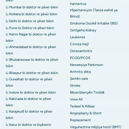
bikin
hantavirus
Li Mumbai bi doktor re şêwir bikin
Hîpertansiyon (Tansa xwînê ya
Li Kolkata bi doktor re şêwir bikin
Bilind)
Li Delhi bi doktor re şêwir bikin
Sindroma Gozikê Irritable (IBS)
Li Pune bi Doktor re şêwir bikin
Girtîgeha Kidney
Li Karim Nagar bi doktor re şêwir
Leukemia
bikin
Cirroza mejî
Li Ahmedabad bi doktor re şêwir
Osteoarthritis
bikin
PCOD/PCOS
Li Bhubaneswar bi doktor re şêwir
Nexweşiya Parkinson
bikin
Arthritis dikiş
Li Bilaspur bi doktor re şêwir bikin
Şertên care
Li Guwahati bi doktor re şêwir
bikin
Stroke
Li Indore bi doktor re şêwir bikin
Bêserûberiyên Tiroîdê
Li Kakinada bi doktor re şêwir
View All
bikin
Tedawî & Rêbaz
Li Karaykudî bi doktor re şêwir
Angioplasty & Stent
bikin
Replacement
Li Karur bi doktor re bişêwirin
Veguheztina mêjûya hestî (BMT)