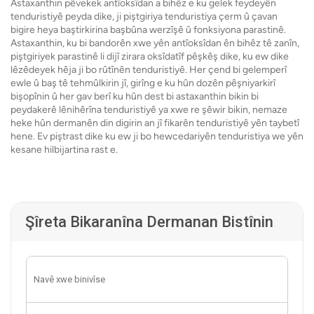
Astaxanthin pêvekek antîoksîdan a bihêz e ku gelek feydeyên
tenduristiyê peyda dike, ji piştgiriya tenduristiya çerm û çavan
bigire heya baştirkirina başbûna werzîşê û fonksiyona parastinê.
Astaxanthin, ku bi bandorên xwe yên antîoksîdan ên bihêz tê zanîn,
piştgiriyek parastinê li dijî zirara oksîdatîf pêşkêş dike, ku ew dike
lêzêdeyek hêja ji bo rûtînên tenduristiyê. Her çend bi gelemperî
ewle û baş tê tehmûlkirin jî, girîng e ku hûn dozên pêşniyarkirî
bişopînin û her gav berî ku hûn dest bi astaxanthin bikin bi
peydakerê lênihêrîna tenduristiyê ya xwe re şêwir bikin, nemaze
heke hûn dermanên din digirin an jî fikarên tenduristiyê yên taybetî
hene. Ev piştrast dike ku ew ji bo hewcedariyên tenduristiya we yên
kesane hilbijartina rast e.
Şîreta Bikaranîna Dermanan Bistînin