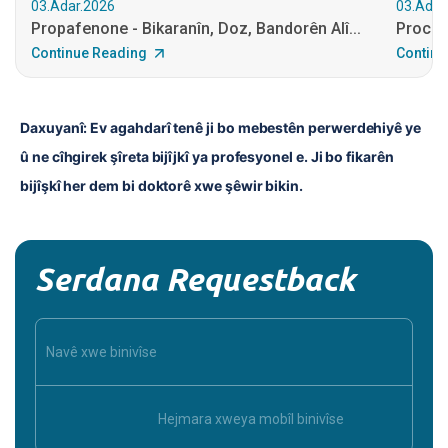
03.Adar.2026
03.Adar
Propafenone - Bikaranîn, Doz, Bandorên Alî...
Procain
Continue Reading
Continu
Daxuyanî: Ev agahdarî tenê ji bo mebestên perwerdehiyê ye 
û ne cîhgirek şîreta bijîjkî ya profesyonel e. Ji bo fikarên 
bijîşkî her dem bi doktorê xwe şêwir bikin.
Serdana Requestback