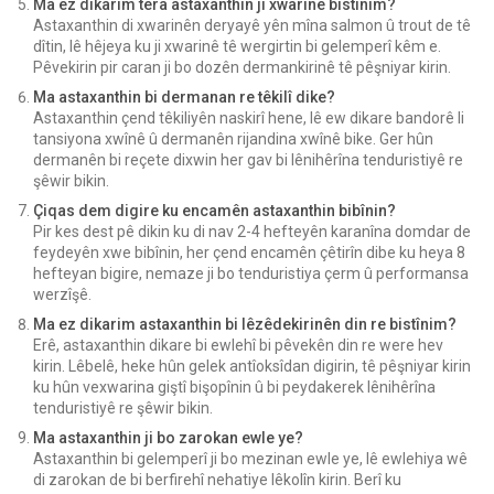
Ma ez dikarim têra astaxanthin ji xwarinê bistînim?
Astaxanthin di xwarinên deryayê yên mîna salmon û trout de tê
dîtin, lê hêjeya ku ji xwarinê tê wergirtin bi gelemperî kêm e.
Pêvekirin pir caran ji bo dozên dermankirinê tê pêşniyar kirin.
Ma astaxanthin bi dermanan re têkilî dike?
Astaxanthin çend têkiliyên naskirî hene, lê ew dikare bandorê li
tansiyona xwînê û dermanên rijandina xwînê bike. Ger hûn
dermanên bi reçete dixwin her gav bi lênihêrîna tenduristiyê re
şêwir bikin.
Çiqas dem digire ku encamên astaxanthin bibînin?
Pir kes dest pê dikin ku di nav 2-4 hefteyên karanîna domdar de
feydeyên xwe bibînin, her çend encamên çêtirîn dibe ku heya 8
hefteyan bigire, nemaze ji bo tenduristiya çerm û performansa
werzîşê.
Ma ez dikarim astaxanthin bi lêzêdekirinên din re bistînim?
Erê, astaxanthin dikare bi ewlehî bi pêvekên din re were hev
kirin. Lêbelê, heke hûn gelek antîoksîdan digirin, tê pêşniyar kirin
ku hûn vexwarina giştî bişopînin û bi peydakerek lênihêrîna
tenduristiyê re şêwir bikin.
Ma astaxanthin ji bo zarokan ewle ye?
Astaxanthin bi gelemperî ji bo mezinan ewle ye, lê ewlehiya wê
di zarokan de bi berfirehî nehatiye lêkolîn kirin. Berî ku