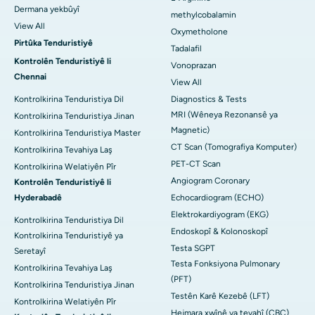
Dermana yekbûyî
methylcobalamin
View All
Oxymetholone
Pirtûka Tenduristiyê
Tadalafil
Kontrolên Tenduristiyê li
Vonoprazan
Chennai
View All
Kontrolkirina Tenduristiya Dil
Diagnostics & Tests
MRI (Wêneya Rezonansê ya
Kontrolkirina Tenduristiya Jinan
Magnetic)
Kontrolkirina Tenduristiya Master
CT Scan (Tomografiya Komputer)
Kontrolkirina Tevahiya Laş
PET-CT Scan
Kontrolkirina Welatiyên Pîr
Angiogram Coronary
Kontrolên Tenduristiyê li
Hyderabadê
Echocardiogram (ECHO)
Elektrokardiyogram (EKG)
Kontrolkirina Tenduristiya Dil
Endoskopî & Kolonoskopî
Kontrolkirina Tenduristiyê ya
Testa SGPT
Seretayî
Testa Fonksiyona Pulmonary
Kontrolkirina Tevahiya Laş
(PFT)
Kontrolkirina Tenduristiya Jinan
Testên Karê Kezebê (LFT)
Kontrolkirina Welatiyên Pîr
Hejmara xwînê ya tevahî (CBC)