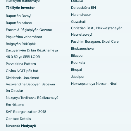
Nameyên Randevûyê
Kolkata
Nexweşxaneya çêtirîn li Jayanagar, Bangalore
Têkiliyên Investor
Derbasbûna EM
Narendrapur
Nexweşxaneya herî baş li KK Nagar, Madurai
Raportên Darayî
Guwahati
Raportên salane
Nexweşxaneya çêtirîn li Ramji Nagar, Nellore
Christian Basti, Nexweşxaneyên
Encam & Pêşkêşiyên Qezenc
Navneteweyî
Pêşkeftina veberhêner
Nexweşxaneya çêtirîn li Sektora-19, Rourkela
Paschim Boragaon, Excel Care
Belgeyên Rêkûpêk
Bhubaneshwar
Daxuyaniyên Di bin Rêziknameya
Nexweşxaneya herî baş li Swargate, Pune
Bilaspur
46 û 62 ya SEBI LODR
Nexweşxaneya Penceşêrê ya Jinan a Herî Baş li Başûrê Delhiyê
Rourkela
Parvekirina Pattern
Bhopal
Civîna NCLT pêk hat
Jabalpur
Dividends Unclaimed
Nexweşxaneya Navsari, Nirali
Vexwendina Depoyên Bêbawer
ên Circular
Nexşeya Tevlihev a Rêziknameyê
Em rêklame
SAP Reorganization 2018
Contact Details
Navenda Medyayê