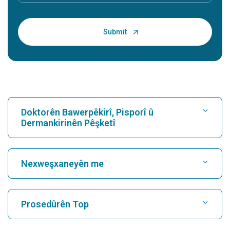
Doktorên Bawerpêkirî, Pisporî û
Dermankirinên Pêşketî
Nexweşxaneyê bibînin
Nexweşxaneyên me
Kardiyolog bibîne
Nexweşxaneya herî baş li Karukutty, Cochin
Prosedûrên Top
Nexweşxaneya herî baş li Greams Road, Chennai