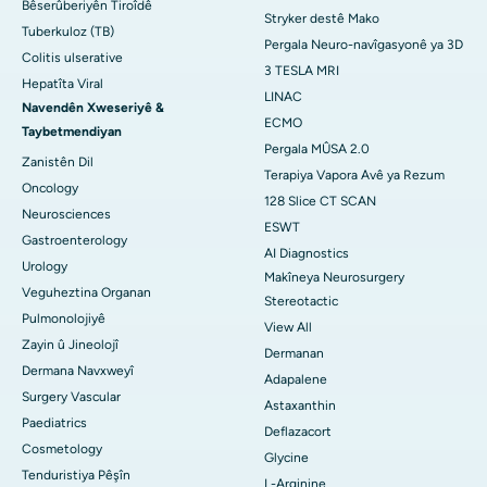
Bêserûberiyên Tiroîdê
Stryker destê Mako
Tuberkuloz (TB)
Pergala Neuro-navîgasyonê ya 3D
Colitis ulserative
3 TESLA MRI
Hepatîta Viral
LINAC
Navendên Xweseriyê &
ECMO
Taybetmendiyan
Pergala MÛSA 2.0
Zanistên Dil
Terapiya Vapora Avê ya Rezum
Oncology
128 Slice CT SCAN
Neurosciences
ESWT
Gastroenterology
AI Diagnostics
Urology
Makîneya Neurosurgery
Veguheztina Organan
Stereotactic
Pulmonolojiyê
View All
Zayin û Jineolojî
Dermanan
Dermana Navxweyî
Adapalene
Surgery Vascular
Astaxanthin
Paediatrics
Deflazacort
Cosmetology
Glycine
Tenduristiya Pêşîn
L-Arginine