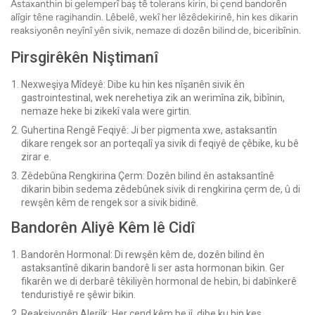
Astaxanthin bi gelemperî baş tê tolerans kirin, bi çend bandorên
alîgir têne ragihandin. Lêbelê, wekî her lêzêdekirinê, hin kes dikarin
reaksiyonên neyînî yên sivik, nemaze di dozên bilind de, biceribînin.
Pirsgirêkên Niştimanî
Nexweşiya Mîdeyê: Dibe ku hin kes nîşanên sivik ên
gastrointestinal, wek nerehetiya zik an werimîna zik, bibînin,
nemaze heke bi zikekî vala were girtin.
Guhertina Rengê Feqiyê: Ji ber pigmenta xwe, astaksantîn
dikare rengek sor an porteqalî ya sivik di feqiyê de çêbike, ku bê
zirar e.
Zêdebûna Rengkirina Çerm: Dozên bilind ên astaksantînê
dikarin bibin sedema zêdebûnek sivik di rengkirina çerm de, û di
rewşên kêm de rengek sor a sivik bidinê.
Bandorên Aliyê Kêm lê Cidî
Bandorên Hormonal: Di rewşên kêm de, dozên bilind ên
astaksantînê dikarin bandorê li ser asta hormonan bikin. Ger
fikarên we di derbarê têkiliyên hormonal de hebin, bi dabînkerê
tenduristiyê re şêwir bikin.
Reaksiyonên Alerjîk: Her çend kêm be jî, dibe ku hin kes