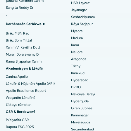
Şobana Kamînenî Xanim
HSR Layout
Sangita Reddy Dr
Nexweşxaneya herî baş li Gandhinagar, Ahmedabad
Veguhestina erikê Berepaş
Jayanagar
.
Seshadripuram
Bijîşkê Giştî Bibîne
Nexweşxaneya herî baş li Aragonda, Andhra Pradesh
Ablation endometrial
Derhênerên Serbixwe ➤
Rêya Sarjapur
Mysore
Nexweşxaneya herî baş li Bannerghatta Road, Bangalore
Embolîzasyona Artery Uterine
Birêz MBN Rao
Madurai
Birêz Som Mittal
Psîkolog Bibîne
Nexweşxaneya herî baş li Yekîneya-15, Bhubaneswar
Ovarian Cystectomy
Karur
Xanim V. Kavitha Dutt
Nellore
Murali Doraiswamy Dr
Nexweşxaneya herî baş li Seepat Road, Bilaspur
Emeliyata Penceşêrê Sîngê
Aragonda
Rama Bijapurkar Xanim
Cerrahê Giştî Bibîne
Trichy
Nexweşxaneya herî baş li Ellisbridge, Ahmedabad
Brachytherapy
Akademîsyen & Lêkolîn
Karaikudi
Zanîna Apollo
Nexweşxaneya herî baş li New Delhiyê
Kolonyoscopy
Hyderabad
Lêkolîn û Nûjenên Apollo (ARI)
DRDO
Nexweşxaneya herî baş li DRDO, Hyderabad
Apollo Excellence Report
Polypotomy
Navçeya Darayî
Weşanên Lêkolînê
Hyderguda
Nexweşxaneya herî baş li GS Road, Guwahati
Stîlasyona Mejî ya Kûr
Lîsteya rûmetan
Girên Jubilee
CSR & Berdewamî
Nexweşxaneya herî baş li Hyderguda, Hyderabad
Diyalîza Peritoneal
Karimnagar
Înîsiyatîfa CSR
Miryalaguda
Nexweşxaneya herî baş li Vijay Nagar, Indore
Biopsiya gurçikê
Rapora ESG 2025
Secunderabad