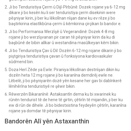
Ji bo Tenduristiya Çerm û Dijî-Pîrbûnê: Dozek rojane ya 6-12 mg
dikare ji bo kesên ku li ser tenduristiya çerm disekinin were
pêşniyar kirin, ji ber ku lêkolînan nîşan dane ku ev rêze ji bo
baştirkirina elastîkbûna çerm û kêmkirina çirçikan bi bandor e.
Ji bo Performansa Werzîşê û Vegerandinê: Dozek 4-8 mg
rojane ji bo werzîşvanan pir caran tê pêşniyar kirin da ku di
başbûnê de bibin alîkar û westandina masûlkeyan kêm bikin.
Ji bo Tenduristiya Çav û Dil: Dozên 6-12 mg rojane dikarin ji bo
piştgiriya tenduristiya çavan û fonksiyona kardiovaskuler
sûdmend bin.
Doza Herî Zêde ya Ewle: Piraniya lêkolînan destnîşan dikin ku
dozên heta 12 mg rojane ji bo karanîna demdirêj ewle ne.
Lêbelê, ji bo pêşniyarên dozê yên kesane her gav bi dabînkerê
lênihêrîna tenduristiyê re şêwir bikin.
Rêwerzên Bikaranînê: Astaksantîn dema ku bi xwarinek ku
rûnên tendurist tê de hene tê girtin, çêtirîn tê mijandin, ji ber ku
ew di rûn de dihele. Ji bo bidestxistina feydeyên çêtirîn, karanîna
rojane ya domdar tê pêşniyar kirin.
Bandorên Alî yên Astaxanthin