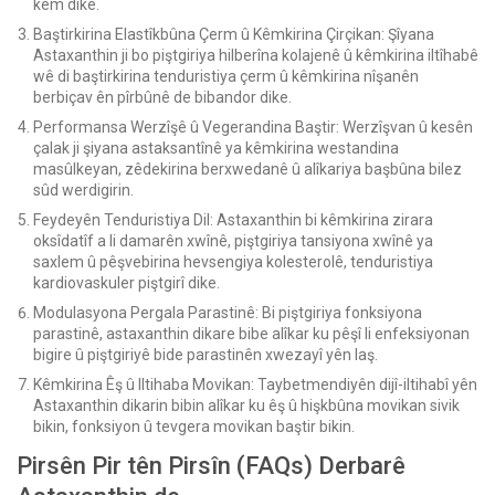
kêm dike.
Baştirkirina Elastîkbûna Çerm û Kêmkirina Çirçikan: Şîyana
Astaxanthin ji bo piştgiriya hilberîna kolajenê û kêmkirina iltîhabê
wê di baştirkirina tenduristiya çerm û kêmkirina nîşanên
berbiçav ên pîrbûnê de bibandor dike.
Performansa Werzîşê û Vegerandina Baştir: Werzîşvan û kesên
çalak ji şiyana astaksantînê ya kêmkirina westandina
masûlkeyan, zêdekirina berxwedanê û alîkariya başbûna bilez
sûd werdigirin.
Feydeyên Tenduristiya Dil: Astaxanthin bi kêmkirina zirara
oksîdatîf a li damarên xwînê, piştgiriya tansiyona xwînê ya
saxlem û pêşvebirina hevsengiya kolesterolê, tenduristiya
kardiovaskuler piştgirî dike.
Modulasyona Pergala Parastinê: Bi piştgiriya fonksiyona
parastinê, astaxanthin dikare bibe alîkar ku pêşî li enfeksiyonan
bigire û piştgiriyê bide parastinên xwezayî yên laş.
Kêmkirina Êş û Iltihaba Movikan: Taybetmendiyên dijî-iltihabî yên
Astaxanthin dikarin bibin alîkar ku êş û hişkbûna movikan sivik
bikin, fonksiyon û tevgera movikan baştir bikin.
Pirsên Pir tên Pirsîn (FAQs) Derbarê