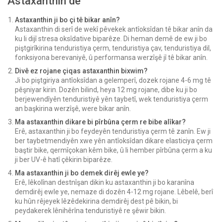
Astaxanthin de
Astaxanthin ji bo çi tê bikar anîn?
Astaxanthin di serî de wekî pêvekek antîoksîdan tê bikar anîn da
ku li dijî stresa oksîdative biparêze. Di heman demê de ew ji bo
piştgirîkirina tenduristiya çerm, tenduristiya çav, tenduristiya dil,
fonksiyona berevaniyê, û performansa werzîşê jî tê bikar anîn.
Divê ez rojane çiqas astaxanthin bixwim?
Ji bo piştgiriya antîoksîdan a gelemperî, dozek rojane 4-6 mg tê
pêşniyar kirin. Dozên bilind, heya 12 mg rojane, dibe ku ji bo
berjewendîyên tenduristiyê yên taybetî, wek tenduristiya çerm
an başkirina werzîşê, were bikar anîn.
Ma astaxanthin dikare bi pîrbûna çerm re bibe alîkar?
Erê, astaxanthin ji bo feydeyên tenduristiya çerm tê zanîn. Ew ji
ber taybetmendiyên xwe yên antîoksîdan dikare elasticiya çerm
baştir bike, qermîçokan kêm bike, û li hember pîrbûna çerm a ku
ji ber UV-ê hatî çêkirin biparêze.
Ma astaxanthin ji bo demek dirêj ewle ye?
Erê, lêkolînan destnîşan dikin ku astaxanthin ji bo karanîna
demdirêj ewle ye, nemaze di dozên 4-12 mg rojane. Lêbelê, berî
ku hûn rêjeyek lêzêdekirina demdirêj dest pê bikin, bi
peydakerek lênihêrîna tenduristiyê re şêwir bikin.