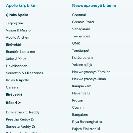
Guhertina Çokê Bi tevahî Subvastus ya Kêm Invasive
Apollo kifş bikin
Nexweşxaneyê bibînin
Nexweşxaneya herî baş li Paschim Boragaon, Guwahati
Guhertina Çokê ya Lênihêrîna Rojane ya Fast Track
Çîroka Apollo
Chennai
Diranpispor Bibîne
Greams Road
Nexweşxaneya herî baş li PH Road, Chennai
Têgihiştinî
Gastrectomy
Vanagaram
Vision & Mission
Navenda Dil a Herî Baş li Thousand Lights, Chennai
Neştergeriya Lasikê
Teynampet
Apollo Anthem
Pediatriyê Bibîne
OMR
Birêvebirî
Nexweşxaneya herî baş li Jubilee Hills, Hyderabad
Rhinoplasty
Tondiarpet
Brandên Koma me
Kotturpuram
Nexweşxaneya herî baş li Tondiarpet, Chennai
Xelat & Xelat
Liposuction
Dermatolog bibîne
Yekem bijîşk
Hevalbendan
Nexweşxaneya herî baş li Kotturpuram, Chennai
Angiogram Coronary
Nexweşxaneya Zarokan
Serkeftin & Milestones
Nexweşxaneya Jinan
Rojek li Apollo
Nexweşxaneya çêtirîn li Kovai Road, Karur
Veguheztina Valveya Aortê ya Transkateterê
Karapakkam
Urolog bibîne
Careers
Navenda Dil
Nexweşxaneya herî baş li Karapakkam, Chennai
Birêvebirî
Çakkirina Vana MitraClip
Proton
Rêberî ➤
Nexweşxaneya herî baş li Arilova, Vizag
Neştergeriya Dilê Kêm Invasive
Cochin
Diyabetolog bibîne
Dr. Prathap C. Reddy
Bangalore
Nexweşxaneya herî baş li Kanpur Road, Lucknow
Ablation kateter
Preetha Reddy Dr
Riya Bannerghatta
Suneeta Reddy Dr
Bajarê Elektronîkî
Nexweşxaneya herî baş li Sektora-26, Noida
Jinekolog Bibîne
Surgery Veavakirina ACL