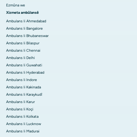
Ezmûna we
Xizmeta ambûlansê
Ambulans li Ahmedabad
Ambulans li Bangalore
Ambulans li Bhubaneswar
Ambulans li Bilaspur
Ambulans li Chennai
Ambulans li Delhi
Ambulans li Guwahati
Ambulans li Hyderabad
Ambulans li Indore
Ambulans li Kakinada
Ambulans li Karaykudî
Ambulans li Karur
Ambulans li Koçi
Ambulans li Kolkata
Ambulans li Lucknow
Ambulans li Madurai