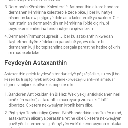
Dermanên Kêmkirina Kolesterolê: Astaxanthin dikare bandora
dermanên kêmkirina kolesterolê zêde bike, ji ber ku hatiye
nîşandan ku ew piştgiriyê dide asta kolesterolê ya saxlem. Ger
hûn statîn an dermanên din ên kêmkirina lîpîdê digirin, bi
peydakerê lênihêrîna tenduristiyê re şêwir bikin.
Dermanên Îmmunosupresîf: Ji ber ku astaxanthin xwedan
taybetmendiyên zêdekirina parastinê ye, ew dikare bi
dermanên ku ji bo tepisandina pergala parastinê hatine çêkirin
re mudaxele bike.
Feydeyên Astaxanthin
Astaxanthin gelek feydeyên tenduristiyê pêşkêşî dike, ku ew ji bo
kesên ku li piştgiriyek antîoksîdanek xwezayî û antî-înflamatuar
digerin vebijarkek pêvekek populer dike.
Bandorên Antîoksîdan ên Bi Hêz: Wekî yek ji antîoksîdanên herî
bihêz ên naskirî, astaxanthin hucreyan ji zirara oksîdatîf
diparêze, û xetera nexweşiyên kronîk kêm dike.
Piştgiriya Tenduristiya Çavan: Bi bêbandorkirina radîkalên azad,
astaxanthin alîkariya parastina retînê dike û xetera nexweşiyên
çavê yên bi temen ve girêdayî yên wekî dejenerasyona makular