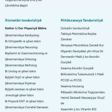
Veguherîna Dîjîtal û AI ji bo
Lênihêrîna Baştir
Xizmetên tenduristiyê
Pirtûkxaneya Tenduristiyê
Doktor Li Gor Pisporiyê Bibîne
Gotarên tenduristiyê
Tabloya Mezinbûna Keçika
Şêwirmendiya Kardiyolog
Zarokan
Bi Ortopedîk re şêwir bikin
Nexşeya Mezinbûna Zarokê Kur
Şêwirmendiya Neurolog
Nîşanên Destpêkê yên Krîza Dil
Bişêwirin bi Gastroenterolog re
Dermanên Malê ji bo Kevirên
Şêwirmendiya Onkolog
Gurçikê
Şêwirmendiya Nefrolog
Xwarina Kevirên Gurçikê
Bi Urolog re şêwir bikin
Birêvebirina Tuberkulozê li Malê
Bijîşkê Giştî re şêwir bikin
PCOD vs PCOS
Şêwirmendiya Pişiknas
Xwarina hevseng
Bijîşkê zarokan re şêwir bikin
Rêbazên Kêmkirina Triglycerides
Jineologê şêwir bikin
Hemû Derbarê Nexweşiya Vîrusî
Bi Pisporê ENT re şêwir bikin
de
Şêwirmendiya Cerrahê Damaran
Xwarinên ji bo Vîtamîn B12