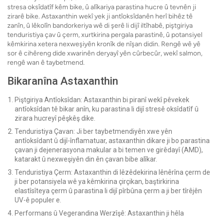
stresa oksîdatîf kêm bike, û alîkariya parastina hucre û tevnên ji
zirarê bike. Astaxanthin wekî yek ji antîoksîdanên herî bihêz tê
zanîn, û lêkolîn bandorkeriya wê di şerê li dijî iltîhabê, piştgiriya
tenduristiya çav û çerm, xurtkirina pergala parastinê, û potansiyel
kêmkirina xetera nexweşiyên kronîk de nîşan didin. Rengê wê yê
sor ê cihêreng dide xwarinên deryayî yên cûrbecûr, wekî salmon,
rengê wan ê taybetmend.
Bikaranîna Astaxanthin
Piştgiriya Antîoksîdan: Astaxanthin bi piranî wekî pêvekek
antîoksîdan tê bikar anîn, ku parastina li dijî stresê oksîdatîf û
zirara hucreyî pêşkêş dike.
Tenduristiya Çavan: Ji ber taybetmendiyên xwe yên
antîoksîdant û dijî-înflamatuar, astaxanthin dikare ji bo parastina
çavan ji dejenerasyona makular a bi temen ve girêdayî (AMD),
katarakt û nexweşiyên din ên çavan bibe alîkar.
Tenduristiya Çerm: Astaxanthin di lêzêdekirina lênêrîna çerm de
ji ber potansiyela wê ya kêmkirina çirçikan, baştirkirina
elastîsîteya çerm û parastina li dijî pîrbûna çerm a ji ber tîrêjên
UV-ê populer e.
Performans û Vegerandina Werzîşê: Astaxanthin ji hêla