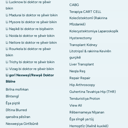
Li Lucknow bi doktor re şêwir
CABG
bikin
Terapiya CART CELL
Li Madurai bi doktor re şêwir bikin
Kolecîstektomî (Rakirina
Li Mysore bi doktor re şêwir bikin
Mîzdankê)
Li Naşikê bi doktor re bişêwirin
Kolecystektomiya Laparoskopîk
Li Noida bi doktor re şêwir bikin
Hysterectomy
Li Nellore bi doktor re şêwir bikin
Transplant Kidney
Li Rourkela bi doktor re şêwir
Litotripsî & rakirina Kevirên
bikin
gurçikê
Li Trichy bi doktor re şêwir bikin
Liver Transplant
Li Vizag bi doktor re şêwir bikin
Neqla Reş
Li gorî Nexweşî/Rewşê Doktor
Repair Repair
Bibîne
Hip Arthroscopy
Birîna mofirkan
Guhertina Tevahiya Hip (THR)
Bîntengî
Tenduristiya Proton
Êşa piştê
View All
Dîtina Blurred
Rêbernameya Nîşanan
qansêra pêsîran
Êşa sîngê ya tûj
Nexweşiya Girtîbûnê
Hemoptîz (Xwînê kuxikê)