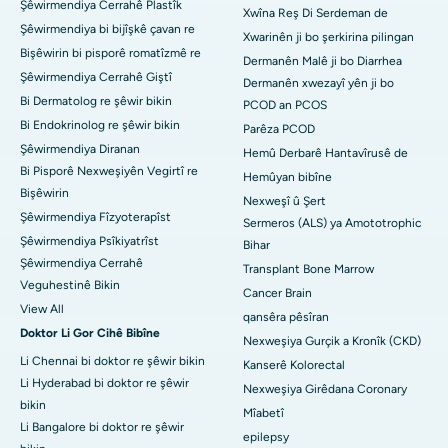
Şêwirmendiya Cerrahê Plastîk
Xwîna Reş Di Serdeman de
Şêwirmendiya bi bijîşkê çavan re
Xwarinên ji bo şerkirina pilingan
Bişêwirin bi pisporê romatîzmê re
Dermanên Malê ji bo Diarrhea
Şêwirmendiya Cerrahê Giştî
Dermanên xwezayî yên ji bo
Bi Dermatolog re şêwir bikin
PCOD an PCOS
Bi Endokrinolog re şêwir bikin
Parêza PCOD
Şêwirmendiya Diranan
Hemû Derbarê Hantavîrusê de
Bi Pisporê Nexweşiyên Vegirtî re
Hemûyan bibîne
Bişêwirin
Nexweşî û Şert
Şêwirmendiya Fîzyoterapîst
Sermeros (ALS) ya Amototrophic
Şêwirmendiya Psîkiyatrîst
Bihar
Şêwirmendiya Cerrahê
Transplant Bone Marrow
Veguhestinê Bikin
Cancer Brain
View All
qansêra pêsîran
Doktor Li Gor Cihê Bibîne
Nexweşiya Gurçik a Kronîk (CKD)
Li Chennai bi doktor re şêwir bikin
Kanserê Kolorectal
Li Hyderabad bi doktor re şêwir
Nexweşiya Girêdana Coronary
bikin
Mîabetî
Li Bangalore bi doktor re şêwir
epilepsy