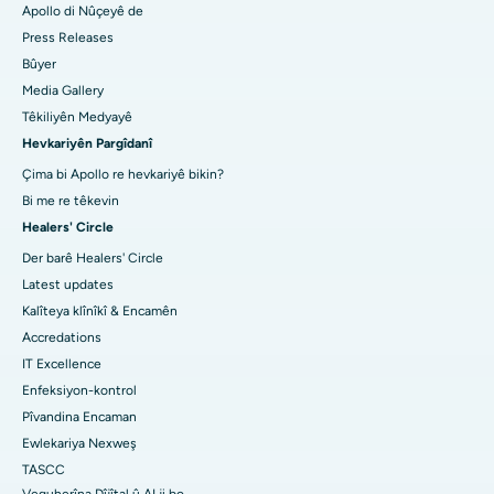
Apollo di Nûçeyê de
Press Releases
Bûyer
Media Gallery
Têkiliyên Medyayê
Hevkariyên Pargîdanî
Çima bi Apollo re hevkariyê bikin?
Bi me re têkevin
Healers' Circle
Der barê Healers' Circle
Latest updates
Kalîteya klînîkî & Encamên
Accredations
IT Excellence
Enfeksiyon-kontrol
Pîvandina Encaman
Ewlekariya Nexweş
TASCC