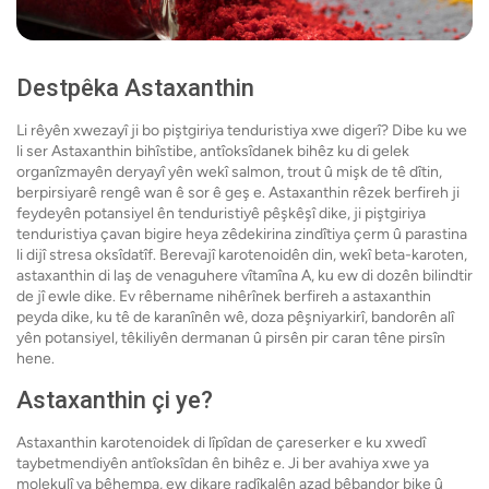
Destpêka Astaxanthin
Li rêyên xwezayî ji bo piştgiriya tenduristiya xwe digerî? Dibe ku we
li ser Astaxanthin bihîstibe, antîoksîdanek bihêz ku di gelek
organîzmayên deryayî yên wekî salmon, trout û mişk de tê dîtin,
berpirsiyarê rengê wan ê sor ê geş e. Astaxanthin rêzek berfireh ji
feydeyên potansiyel ên tenduristiyê pêşkêşî dike, ji piştgiriya
tenduristiya çavan bigire heya zêdekirina zindîtiya çerm û parastina
li dijî stresa oksîdatîf. Berevajî karotenoidên din, wekî beta-karoten,
astaxanthin di laş de venaguhere vîtamîna A, ku ew di dozên bilindtir
de jî ewle dike. Ev rêbername nihêrînek berfireh a astaxanthin
peyda dike, ku tê de karanînên wê, doza pêşniyarkirî, bandorên alî
yên potansiyel, têkiliyên dermanan û pirsên pir caran têne pirsîn
hene.
Astaxanthin çi ye?
Astaxanthin karotenoidek di lîpîdan de çareserker e ku xwedî
taybetmendiyên antîoksîdan ên bihêz e. Ji ber avahiya xwe ya
molekulî ya bêhempa, ew dikare radîkalên azad bêbandor bike û