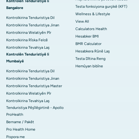
Kontrolên Tenduristiyê li
Testa fonksiyona gurçikê (KFT)
Bangalore
Wellness & Lifestyle
Kontrolkirina Tenduristiya Dil
View All
Kontrolkirina Tenduristiya Jinan
Calculators Health
Kontrolkirina Welatiyên Pîr
Hesabker BMI
Kontrolkirina Rîska Felcê
BMR Calculator
Kontrolkirina Tevahiya Laş
Hesabkera Rûnê Laş
Kontrolên Tenduristiyê li
Testa Dîtina Reng
Mumbaiyê
Hemûyan bibîne
Kontrolkirina Tenduristiya Dil
Kontrolkirina Tenduristiya Jinan
Kontrolkirina Tenduristiya Master
Kontrolkirina Welatiyên Pîr
Kontrolkirina Tevahiya Laş
Tenduristiya Pêşîlêgirtinê - Apollo
ProHealth
Bername / Pakêt
Pro Health Home
Pispora me