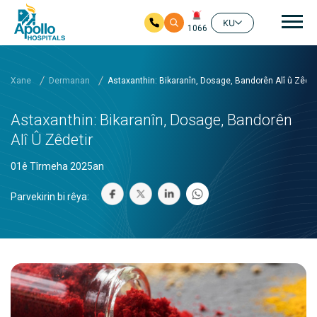
nav
KU
1066
Skip to main content
Xane
Dermanan
Astaxanthin: Bikaranîn, Dosage, Bandorên Alî û Zêdet
Astaxanthin: Bikaranîn, Dosage, Bandorên
Alî Û Zêdetir
01ê Tîrmeha 2025an
Parvekirin bi rêya: