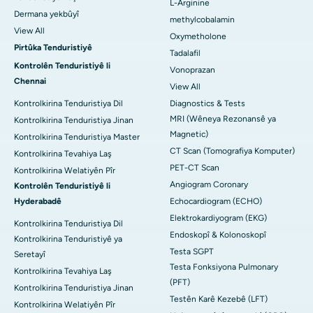
L-Arginine
Dermana yekbûyî
methylcobalamin
View All
Oxymetholone
Pirtûka Tenduristiyê
Tadalafil
Kontrolên Tenduristiyê li
Vonoprazan
Chennai
View All
Kontrolkirina Tenduristiya Dil
Diagnostics & Tests
MRI (Wêneya Rezonansê ya
Kontrolkirina Tenduristiya Jinan
Magnetic)
Kontrolkirina Tenduristiya Master
CT Scan (Tomografiya Komputer)
Kontrolkirina Tevahiya Laş
PET-CT Scan
Kontrolkirina Welatiyên Pîr
Angiogram Coronary
Kontrolên Tenduristiyê li
Hyderabadê
Echocardiogram (ECHO)
Elektrokardiyogram (EKG)
Kontrolkirina Tenduristiya Dil
Endoskopî & Kolonoskopî
Kontrolkirina Tenduristiyê ya
Testa SGPT
Seretayî
Testa Fonksiyona Pulmonary
Kontrolkirina Tevahiya Laş
(PFT)
Kontrolkirina Tenduristiya Jinan
Testên Karê Kezebê (LFT)
Kontrolkirina Welatiyên Pîr