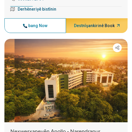
Derhêneriyê bistînin
bang Now
Destnîşankirinê Book
Nexweşxaneyên Apollo - Narendrapur