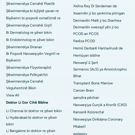
Şêwirmendiya Cerrahê Plastîk
Xwîna Reş Di Serdeman de
Şêwirmendiya bi bijîşkê çavan re
Xwarinên ji bo şerkirina pilingan
Bişêwirin bi pisporê romatîzmê re
Dermanên Malê ji bo Diarrhea
Şêwirmendiya Cerrahê Giştî
Dermanên xwezayî yên ji bo
Bi Dermatolog re şêwir bikin
PCOD an PCOS
Bi Endokrinolog re şêwir bikin
Parêza PCOD
Şêwirmendiya Diranan
Hemû Derbarê Hantavîrusê de
Bi Pisporê Nexweşiyên Vegirtî re
Hemûyan bibîne
Bişêwirin
Nexweşî û Şert
Şêwirmendiya Fîzyoterapîst
Sermeros (ALS) ya Amototrophic
Şêwirmendiya Psîkiyatrîst
Bihar
Şêwirmendiya Cerrahê
Transplant Bone Marrow
Veguhestinê Bikin
Cancer Brain
View All
qansêra pêsîran
Doktor Li Gor Cihê Bibîne
Nexweşiya Gurçik a Kronîk (CKD)
Li Chennai bi doktor re şêwir bikin
Kanserê Kolorectal
Li Hyderabad bi doktor re şêwir
Nexweşiya Girêdana Coronary
bikin
Mîabetî
Li Bangalore bi doktor re şêwir
epilepsy