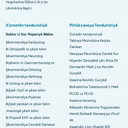
Veguherîna Dîjîtal û AI ji bo
Lênihêrîna Baştir
Xizmetên tenduristiyê
Pirtûkxaneya Tenduristiyê
Doktor Li Gor Pisporiyê Bibîne
Gotarên tenduristiyê
Tabloya Mezinbûna Keçika
Şêwirmendiya Kardiyolog
Zarokan
Bi Ortopedîk re şêwir bikin
Nexşeya Mezinbûna Zarokê Kur
Şêwirmendiya Neurolog
Nîşanên Destpêkê yên Krîza Dil
Bişêwirin bi Gastroenterolog re
Dermanên Malê ji bo Kevirên
Şêwirmendiya Onkolog
Gurçikê
Şêwirmendiya Nefrolog
Xwarina Kevirên Gurçikê
Bi Urolog re şêwir bikin
Birêvebirina Tuberkulozê li Malê
Bijîşkê Giştî re şêwir bikin
PCOD vs PCOS
Şêwirmendiya Pişiknas
Xwarina hevseng
Bijîşkê zarokan re şêwir bikin
Rêbazên Kêmkirina Triglycerides
Jineologê şêwir bikin
Hemû Derbarê Nexweşiya Vîrusî
Bi Pisporê ENT re şêwir bikin
de
Şêwirmendiya Cerrahê Damaran
Xwarinên ji bo Vîtamîn B12