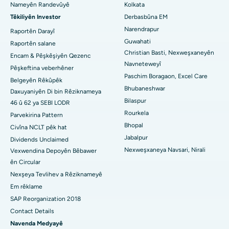
Nameyên Randevûyê
Kolkata
Nexweşxaneya çêtirîn li Jayanagar, Bangalore
Têkiliyên Investor
Derbasbûna EM
Narendrapur
Nexweşxaneya herî baş li KK Nagar, Madurai
Raportên Darayî
Guwahati
Raportên salane
Nexweşxaneya çêtirîn li Ramji Nagar, Nellore
Christian Basti, Nexweşxaneyên
Encam & Pêşkêşiyên Qezenc
Navneteweyî
Pêşkeftina veberhêner
Nexweşxaneya çêtirîn li Sektora-19, Rourkela
Paschim Boragaon, Excel Care
Belgeyên Rêkûpêk
Bhubaneshwar
Daxuyaniyên Di bin Rêziknameya
Nexweşxaneya herî baş li Swargate, Pune
Bilaspur
46 û 62 ya SEBI LODR
Nexweşxaneya Penceşêrê ya Jinan a Herî Baş li Başûrê Delhiyê
Rourkela
Parvekirina Pattern
Bhopal
Civîna NCLT pêk hat
Jabalpur
Dividends Unclaimed
Nexweşxaneya Navsari, Nirali
Vexwendina Depoyên Bêbawer
ên Circular
Nexşeya Tevlihev a Rêziknameyê
Em rêklame
SAP Reorganization 2018
Contact Details
Navenda Medyayê