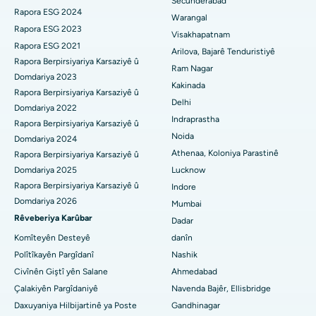
Secunderabad
Rapora ESG 2024
Warangal
Nexweşxaneya herî baş li Suryaraopeta Main Road, Kakinada
Parathyroidectomy
Rapora ESG 2023
Visakhapatnam
Rapora ESG 2021
Nexweşxaneya herî baş li Rêya Circular a Canal, Kolkata
Surgery Cytoreductive
Arilova, Bajarê Tenduristiyê
Rapora Berpirsiyariya Karsaziyê û
Ram Nagar
Nexweşxaneya herî baş li CBD Belapur, Navi Mumbai
Domdariya 2023
Guhertina Tevahî ya Çokê ya Seramîk
Kakinada
Rapora Berpirsiyariya Karsaziyê û
Delhi
Nexweşxaneya herî baş li Panchavati, Nashik
ERCP
Domdariya 2022
Indraprastha
Rapora Berpirsiyariya Karsaziyê û
Nexweşxaneya herî baş li secunderabad, Hyderabad
Noida
Domdariya 2024
Athenaa, Koloniya Parastinê
Rapora Berpirsiyariya Karsaziyê û
Nexweşxaneya çêtirîn li Seshadripuram, Bangalore
Domdariya 2025
Lucknow
Rapora Berpirsiyariya Karsaziyê û
Indore
Nexweşxaneya herî baş li Waltair Main Road, Visakhapatnam
Domdariya 2026
Mumbai
Nexweşxaneya çêtirîn li Subhash Nagar Road, Karimnagar
Rêveberiya Karûbar
Dadar
Komîteyên Desteyê
danîn
Nexweşxaneya çêtirîn li Managari, Karaikudi
Polîtîkayên Pargîdanî
Nashik
Civînên Giştî yên Salane
Ahmedabad
Nexweşxaneya herî baş li Arepally, Warangal
Çalakiyên Pargîdaniyê
Navenda Bajêr, Ellisbridge
Nexweşxaneya herî baş li Arera Colony, Bhopal
Daxuyaniya Hilbijartinê ya Poste
Gandhinagar