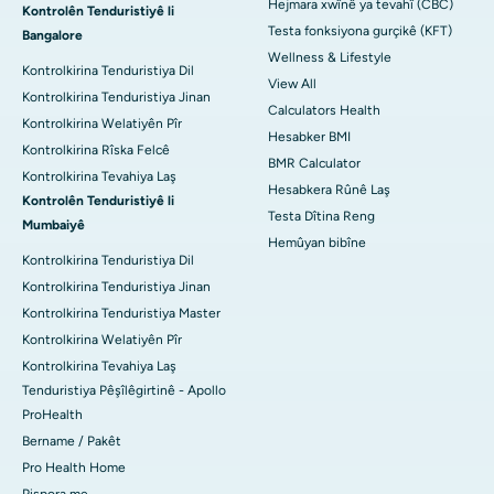
Hejmara xwînê ya tevahî (CBC)
Kontrolên Tenduristiyê li
Testa fonksiyona gurçikê (KFT)
Bangalore
Wellness & Lifestyle
Kontrolkirina Tenduristiya Dil
View All
Kontrolkirina Tenduristiya Jinan
Calculators Health
Kontrolkirina Welatiyên Pîr
Hesabker BMI
Kontrolkirina Rîska Felcê
BMR Calculator
Kontrolkirina Tevahiya Laş
Hesabkera Rûnê Laş
Kontrolên Tenduristiyê li
Testa Dîtina Reng
Mumbaiyê
Hemûyan bibîne
Kontrolkirina Tenduristiya Dil
Kontrolkirina Tenduristiya Jinan
Kontrolkirina Tenduristiya Master
Kontrolkirina Welatiyên Pîr
Kontrolkirina Tevahiya Laş
Tenduristiya Pêşîlêgirtinê - Apollo
ProHealth
Bername / Pakêt
Pro Health Home
Pispora me