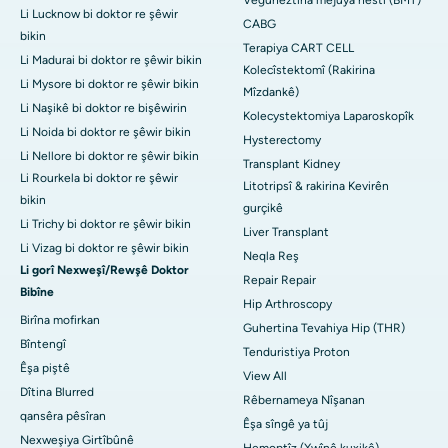
Li Lucknow bi doktor re şêwir
CABG
bikin
Terapiya CART CELL
Li Madurai bi doktor re şêwir bikin
Kolecîstektomî (Rakirina
Li Mysore bi doktor re şêwir bikin
Mîzdankê)
Li Naşikê bi doktor re bişêwirin
Kolecystektomiya Laparoskopîk
Li Noida bi doktor re şêwir bikin
Hysterectomy
Li Nellore bi doktor re şêwir bikin
Transplant Kidney
Li Rourkela bi doktor re şêwir
Litotripsî & rakirina Kevirên
bikin
gurçikê
Li Trichy bi doktor re şêwir bikin
Liver Transplant
Li Vizag bi doktor re şêwir bikin
Neqla Reş
Li gorî Nexweşî/Rewşê Doktor
Repair Repair
Bibîne
Hip Arthroscopy
Birîna mofirkan
Guhertina Tevahiya Hip (THR)
Bîntengî
Tenduristiya Proton
Êşa piştê
View All
Dîtina Blurred
Rêbernameya Nîşanan
qansêra pêsîran
Êşa sîngê ya tûj
Nexweşiya Girtîbûnê
Hemoptîz (Xwînê kuxikê)