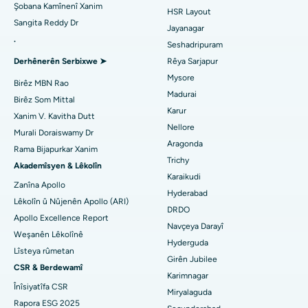
Jinekolog Bibîne
Şobana Kamînenî Xanim
HSR Layout
Sangita Reddy Dr
Nexweşxaneya herî baş li Gandhinagar, Ahmedabad
Veguhestina erikê Berepaş
Jayanagar
.
Seshadripuram
Bijîşkê Giştî Bibîne
Nexweşxaneya herî baş li Aragonda, Andhra Pradesh
Ablation endometrial
Derhênerên Serbixwe ➤
Rêya Sarjapur
Mysore
Nexweşxaneya herî baş li Bannerghatta Road, Bangalore
Embolîzasyona Artery Uterine
Birêz MBN Rao
Madurai
Birêz Som Mittal
Psîkolog Bibîne
Nexweşxaneya herî baş li Yekîneya-15, Bhubaneswar
Ovarian Cystectomy
Karur
Xanim V. Kavitha Dutt
Nellore
Murali Doraiswamy Dr
Nexweşxaneya herî baş li Seepat Road, Bilaspur
Emeliyata Penceşêrê Sîngê
Aragonda
Rama Bijapurkar Xanim
Cerrahê Giştî Bibîne
Trichy
Nexweşxaneya herî baş li Ellisbridge, Ahmedabad
Brachytherapy
Akademîsyen & Lêkolîn
Karaikudi
Zanîna Apollo
Nexweşxaneya herî baş li New Delhiyê
Kolonyoscopy
Hyderabad
Lêkolîn û Nûjenên Apollo (ARI)
DRDO
Nexweşxaneya herî baş li DRDO, Hyderabad
Apollo Excellence Report
Polypotomy
Navçeya Darayî
Weşanên Lêkolînê
Hyderguda
Nexweşxaneya herî baş li GS Road, Guwahati
Stîlasyona Mejî ya Kûr
Lîsteya rûmetan
Girên Jubilee
CSR & Berdewamî
Nexweşxaneya herî baş li Hyderguda, Hyderabad
Diyalîza Peritoneal
Karimnagar
Înîsiyatîfa CSR
Miryalaguda
Nexweşxaneya herî baş li Vijay Nagar, Indore
Biopsiya gurçikê
Rapora ESG 2025