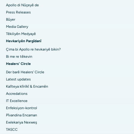
Apollo di Nûçeyê de
Press Releases
Bûyer
Media Gallery
Têkiliyên Medyayê
Hevkariyên Pargîdanî
Çima bi Apollo re hevkariyê bikin?
Bi me re têkevin
Healers' Circle
Der barê Healers' Circle
Latest updates
Kalîteya klînîkî & Encamên
Accredations
IT Excellence
Enfeksiyon-kontrol
Pîvandina Encaman
Ewlekariya Nexweş
TASCC