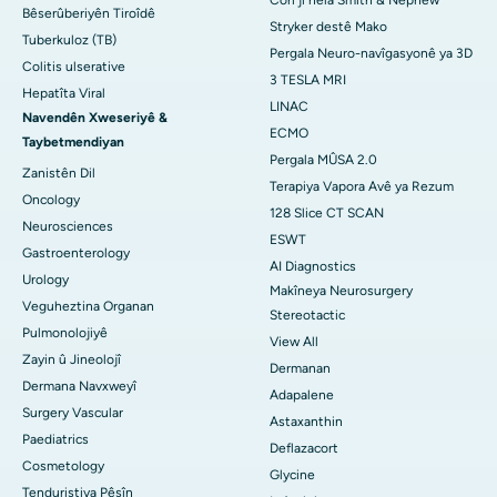
Bêserûberiyên Tiroîdê
Stryker destê Mako
Tuberkuloz (TB)
Pergala Neuro-navîgasyonê ya 3D
Colitis ulserative
3 TESLA MRI
Hepatîta Viral
LINAC
Navendên Xweseriyê &
ECMO
Taybetmendiyan
Pergala MÛSA 2.0
Zanistên Dil
Terapiya Vapora Avê ya Rezum
Oncology
128 Slice CT SCAN
Neurosciences
ESWT
Gastroenterology
AI Diagnostics
Urology
Makîneya Neurosurgery
Veguheztina Organan
Stereotactic
Pulmonolojiyê
View All
Zayin û Jineolojî
Dermanan
Dermana Navxweyî
Adapalene
Surgery Vascular
Astaxanthin
Paediatrics
Deflazacort
Cosmetology
Glycine
Tenduristiya Pêşîn