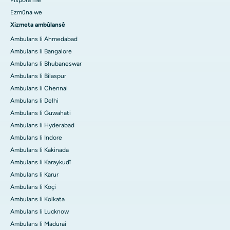
Ezmûna we
Xizmeta ambûlansê
Ambulans li Ahmedabad
Ambulans li Bangalore
Ambulans li Bhubaneswar
Ambulans li Bilaspur
Ambulans li Chennai
Ambulans li Delhi
Ambulans li Guwahati
Ambulans li Hyderabad
Ambulans li Indore
Ambulans li Kakinada
Ambulans li Karaykudî
Ambulans li Karur
Ambulans li Koçi
Ambulans li Kolkata
Ambulans li Lucknow
Ambulans li Madurai