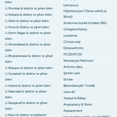
bikin
hantavirus
Li Mumbai bi doktor re şêwir bikin
Hîpertansiyon (Tansa xwînê ya
Li Kolkata bi doktor re şêwir bikin
Bilind)
Li Delhi bi doktor re şêwir bikin
Sindroma Gozikê Irritable (IBS)
Li Pune bi Doktor re şêwir bikin
Girtîgeha Kidney
Li Karim Nagar bi doktor re şêwir
Leukemia
bikin
Cirroza mejî
Li Ahmedabad bi doktor re şêwir
Osteoarthritis
bikin
PCOD/PCOS
Li Bhubaneswar bi doktor re şêwir
Nexweşiya Parkinson
bikin
Arthritis dikiş
Li Bilaspur bi doktor re şêwir bikin
Şertên care
Li Guwahati bi doktor re şêwir
bikin
Stroke
Li Indore bi doktor re şêwir bikin
Bêserûberiyên Tiroîdê
Li Kakinada bi doktor re şêwir
View All
bikin
Tedawî & Rêbaz
Li Karaykudî bi doktor re şêwir
Angioplasty & Stent
bikin
Replacement
Li Karur bi doktor re bişêwirin
Veguheztina mêjûya hestî (BMT)