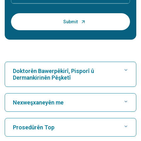
Doktorên Bawerpêkirî, Pisporî û
Dermankirinên Pêşketî
Nexweşxaneyê bibînin
Nexweşxaneyên me
Kardiyolog bibîne
Nexweşxaneya herî baş li Karukutty, Cochin
Prosedûrên Top
Nexweşxaneya herî baş li Greams Road, Chennai