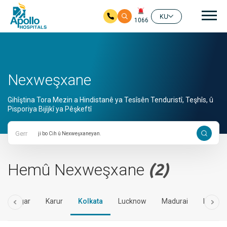
nav
KU
1066
Skip to main content
Nexweşxane
Gihîştina Tora Mezin a Hindistanê ya Tesîsên Tenduristî, Teşhîs, û
Pisporiya Bijîjkî ya Pêşkeftî
Gerr
Hemû Nexweşxane
(2)
rim Nagar
Karur
Kolkata
Lucknow
Madurai
Mumba