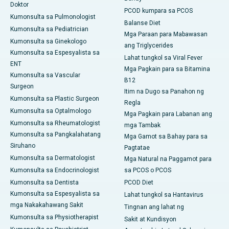
Doktor
PCOD kumpara sa PCOS
Kumonsulta sa Pulmonologist
Balanse Diet
Kumonsulta sa Pediatrician
Mga Paraan para Mabawasan
Kumonsulta sa Ginekologo
ang Triglycerides
Kumonsulta sa Espesyalista sa
Lahat tungkol sa Viral Fever
ENT
Mga Pagkain para sa Bitamina
Kumonsulta sa Vascular
B12
Surgeon
Itim na Dugo sa Panahon ng
Kumonsulta sa Plastic Surgeon
Regla
Kumonsulta sa Optalmologo
Mga Pagkain para Labanan ang
Kumonsulta sa Rheumatologist
mga Tambak
Kumonsulta sa Pangkalahatang
Mga Gamot sa Bahay para sa
Siruhano
Pagtatae
Kumonsulta sa Dermatologist
Mga Natural na Paggamot para
Kumonsulta sa Endocrinologist
sa PCOS o PCOS
Kumonsulta sa Dentista
PCOD Diet
Kumonsulta sa Espesyalista sa
Lahat tungkol sa Hantavirus
mga Nakakahawang Sakit
Tingnan ang lahat ng
Kumonsulta sa Physiotherapist
Sakit at Kundisyon