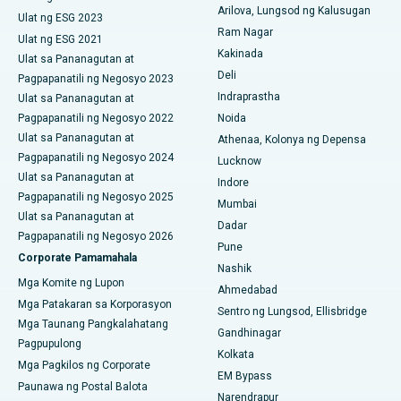
Pinakamahusay na Ospital sa Vijay Nagar, Indore
Arilova, Lungsod ng Kalusugan
Cytoreductive Surgery
Ulat ng ESG 2023
Ram Nagar
Pinakamahusay na Ospital sa Suryaraopeta Main Road,
Ulat ng ESG 2021
Ceramic Kabuuang Pagpapalit ng Tuhod
Kakinada
Kakinada
Ulat sa Pananagutan at
Deli
Pagpapanatili ng Negosyo 2023
ERCP
Pinakamahusay na Ospital sa Canal Circular Road, Kolkata
Indraprastha
Ulat sa Pananagutan at
Pagpapanatili ng Negosyo 2022
Noida
Pinakamahusay na Ospital sa CBD Belapur, Navi Mumbai
Ulat sa Pananagutan at
Athenaa, Kolonya ng Depensa
Pagpapanatili ng Negosyo 2024
Pinakamahusay na Ospital sa Panchavati, Nashik
Lucknow
Ulat sa Pananagutan at
Indore
Pinakamahusay na Ospital sa Secunderabad, Hyderabad
Pagpapanatili ng Negosyo 2025
Mumbai
Ulat sa Pananagutan at
Dadar
Pinakamahusay na Ospital sa Seshadripuram, Bangalore
Pagpapanatili ng Negosyo 2026
Pune
Corporate Pamamahala
Pinakamahusay na Ospital sa Waltair Main Road,
Nashik
Mga Komite ng Lupon
Visakhapatnam
Ahmedabad
Mga Patakaran sa Korporasyon
Sentro ng Lungsod, Ellisbridge
Pinakamahusay na Ospital sa Subhash Nagar Road,
Mga Taunang Pangkalahatang
Gandhinagar
Karimnagar
Pagpupulong
Kolkata
Mga Pagkilos ng Corporate
Pinakamahusay na Ospital sa Managari, Karaikudi
EM Bypass
Paunawa ng Postal Balota
Narendrapur