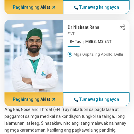
Paghirang ng Aklat
Tumawag ka ngayon
Dr Nishant Rana
ENT
8+ Taon, MBBS. MS ENT
Mga Ospital ng Apollo, Delhi
Paghirang ng Aklat
Tumawag ka ngayon
Ang Ear, Nose and Throat (ENT) ay nakatuon sa pagtatasa at
paggamot sa mga medikal na kondisyon tungkol sa tainga, ilong,
lalamunan, at leeg. Sinasaklaw nito ang isang malawak na hanay
ng mga karamdaman, kabilang ang pagkawala ng pandinig,