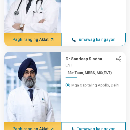
Paghirang ng Aklat
Tumawag ka ngayon
Dr Sandeep Sindhu.
ENT
33+ Taon, MBBS, MS(ENT)
Mga Ospital ng Apollo, Delhi
Paghirang ng Aklat
Tumawag ka ngayon