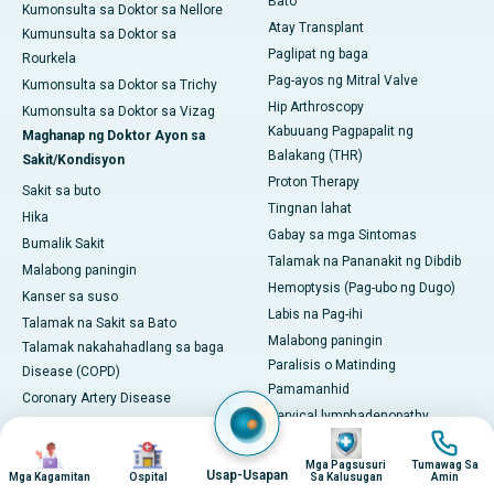
Bato
Kumonsulta sa Doktor sa Nellore
Atay Transplant
Kumunsulta sa Doktor sa
Paglipat ng baga
Rourkela
Pag-ayos ng Mitral Valve
Kumonsulta sa Doktor sa Trichy
Hip Arthroscopy
Kumonsulta sa Doktor sa Vizag
Kabuuang Pagpapalit ng
Maghanap ng Doktor Ayon sa
Balakang (THR)
Sakit/Kondisyon
Proton Therapy
Sakit sa buto
Tingnan lahat
Hika
Gabay sa mga Sintomas
Bumalik Sakit
Talamak na Pananakit ng Dibdib
Malabong paningin
Hemoptysis (Pag-ubo ng Dugo)
Kanser sa suso
Labis na Pag-ihi
Talamak na Sakit sa Bato
Malabong paningin
Talamak nakahahadlang sa baga
Paralisis o Matinding
Disease (COPD)
Pamamanhid
Coronary Artery Disease
Cervical lymphadenopathy
Dyabetes
Imahen
Imahen
Esophoria
Imahen
Imahen
Himatay
Mga Pagsusuri
Tumawag Sa
Matinding Pananakit ng Ulo na
Usap-Usapan
Sakit ng Gastroesophageal
Mga Kagamitan
Ospital
Sa Kalusugan
Amin
may mga Sintomas sa