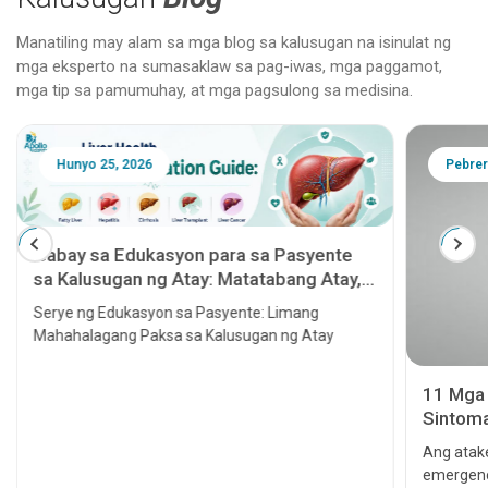
Manatiling may alam sa mga blog sa kalusugan na isinulat ng
mga eksperto na sumasaklaw sa pag-iwas, mga paggamot,
mga tip sa pamumuhay, at mga pagsulong sa medisina.
Hunyo 25, 2026
Pebrer
Gabay sa Edukasyon para sa Pasyente
sa Kalusugan ng Atay: Matatabang Atay,
Hepatitis, Cirrhosis, Paglipat ng Atay at
Serye ng Edukasyon sa Pasyente: Limang
Kanser sa Atay
Mahahalagang Paksa sa Kalusugan ng Atay
11 Mga 
Sintoma
seryoso
Ang atake
emergenc