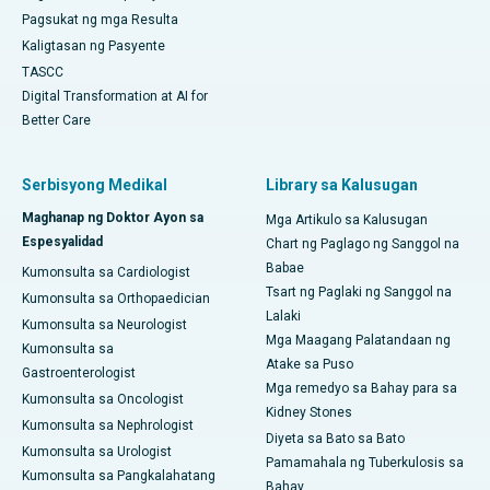
Pagsukat ng mga Resulta
Kaligtasan ng Pasyente
TASCC
Digital Transformation at AI for
Better Care
Serbisyong Medikal
Library sa Kalusugan
Maghanap ng Doktor Ayon sa
Mga Artikulo sa Kalusugan
Espesyalidad
Chart ng Paglago ng Sanggol na
Babae
Kumonsulta sa Cardiologist
Tsart ng Paglaki ng Sanggol na
Kumonsulta sa Orthopaedician
Lalaki
Kumonsulta sa Neurologist
Mga Maagang Palatandaan ng
Kumonsulta sa
Atake sa Puso
Gastroenterologist
Mga remedyo sa Bahay para sa
Kumonsulta sa Oncologist
Kidney Stones
Kumonsulta sa Nephrologist
Diyeta sa Bato sa Bato
Kumonsulta sa Urologist
Pamamahala ng Tuberkulosis sa
Kumonsulta sa Pangkalahatang
Bahay