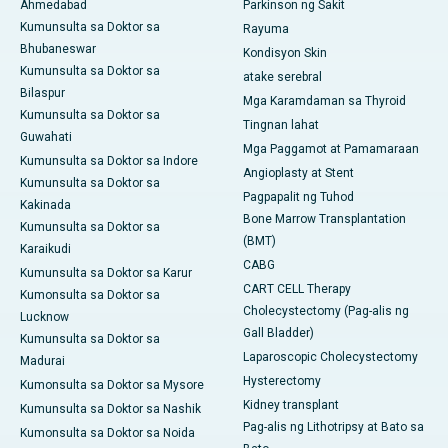
Ahmedabad
Parkinson ng Sakit
Kumunsulta sa Doktor sa
Rayuma
Bhubaneswar
Kondisyon Skin
Kumunsulta sa Doktor sa
atake serebral
Bilaspur
Mga Karamdaman sa Thyroid
Kumunsulta sa Doktor sa
Tingnan lahat
Guwahati
Mga Paggamot at Pamamaraan
Kumunsulta sa Doktor sa Indore
Angioplasty at Stent
Kumunsulta sa Doktor sa
Pagpapalit ng Tuhod
Kakinada
Bone Marrow Transplantation
Kumunsulta sa Doktor sa
(BMT)
Karaikudi
CABG
Kumunsulta sa Doktor sa Karur
CART CELL Therapy
Kumonsulta sa Doktor sa
Cholecystectomy (Pag-alis ng
Lucknow
Gall Bladder)
Kumunsulta sa Doktor sa
Laparoscopic Cholecystectomy
Madurai
Hysterectomy
Kumonsulta sa Doktor sa Mysore
Kidney transplant
Kumunsulta sa Doktor sa Nashik
Pag-alis ng Lithotripsy at Bato sa
Kumonsulta sa Doktor sa Noida