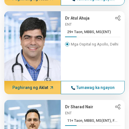
Dr Atul Ahuja
ENT
29+ Taon, MBBS, MS(ENT)
Mga Ospital ng Apollo, Delhi
Paghirang ng Aklat
Tumawag ka ngayon
Dr Sharad Nair
ENT
11+ Taon, MBBS, MS(ENT), F...