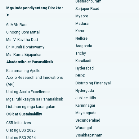
Seshadripuram
Pinakamahusay na Ospital sa Sektor-26, Noida
Maghanap ng Pangkalahatang Doktor
Endometrial Ablation
Mga Independiyenteng Direktor
Sarjapur Road
➤
Pinakamahusay na Ospital sa Gandhinagar, Ahmedabad
Mysore
Embolization ng Uterine Artery
Madurai
G. MBN Rao
Maghanap ng Sikologo
Pinakamahusay na Ospital sa Aragonda, Andhra Pradesh
Karur
Ovarian Cystectomy
Ginoong Som Mittal
Nellore
Ms. V. Kavitha Dutt
Pinakamahusay na Ospital sa Bannerghatta Road, Bangalore
Operasyong Kanser sa Dibdib
Aragonda
Dr. Murali Doraiswamy
Maghanap ng Pangkalahatang Siruhano
Pinakamahusay na Ospital sa Unit-15, Bhubaneswar
Trichy
Ms. Rama Bijapurkar
Brachytherapy
Karaikudi
Akademiko at Pananaliksik
Pinakamahusay na Ospital sa Seepat Road, Bilaspur
Hyderabad
Colonoscopy
Kaalaman ng Apollo
DRDO
Pinakamahusay na Ospital sa Ellisbridge, Ahmedabad
Apollo Research and Innovations
Polypectomy
Distrito ng Pinansyal
(ARI)
Pinakamahusay na Ospital sa New Delhi
Hyderguda
Ulat ng Apollo Excellence
Deep Brain Stimulation
Jubilee Hills
Mga Publikasyon sa Pananaliksik
Pinakamahusay na Ospital sa DRDO, Hyderabad
Karimnagar
Peritoneyal Dialysis
Listahan ng mga karangalan
Miryalaguda
CSR at Sustainability
Pinakamahusay na Ospital sa GS Road, Guwahati
Kidney Biopsy
Secunderabad
CSR Initiatives
Pinakamahusay na Ospital sa Hyderguda, Hyderabad
Warangal
Ulat ng ESG 2025
Parathyroidectomy
Visakhapatnam
Ulat ng ESG 2024