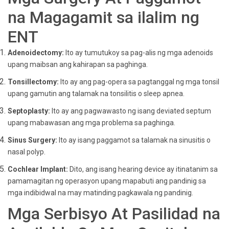
na Magagamit sa ilalim ng
ENT
Adenoidectomy:
Ito ay tumutukoy sa pag-alis ng mga adenoids
upang maibsan ang kahirapan sa paghinga.
Tonsillectomy:
Ito ay ang pag-opera sa pagtanggal ng mga tonsil
upang gamutin ang talamak na tonsilitis o sleep apnea.
Septoplasty:
Ito ay ang pagwawasto ng isang deviated septum
upang mabawasan ang mga problema sa paghinga.
Sinus Surgery:
Ito ay isang paggamot sa talamak na sinusitis o
nasal polyp.
Cochlear Implant:
Dito, ang isang hearing device ay itinatanim sa
pamamagitan ng operasyon upang mapabuti ang pandinig sa
mga indibidwal na may matinding pagkawala ng pandinig.
Mga Serbisyo At Pasilidad na