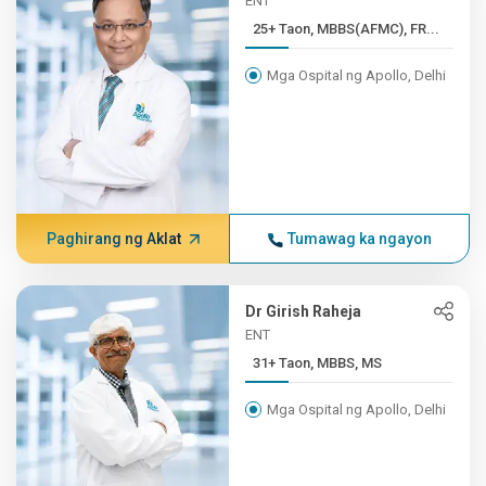
ENT
25+ Taon, MBBS(AFMC), FR...
Mga Ospital ng Apollo, Delhi
Paghirang ng Aklat
Tumawag ka ngayon
Dr Girish Raheja
ENT
31+ Taon, MBBS, MS
Mga Ospital ng Apollo, Delhi