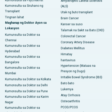
Kumonsulta sa Psychiatrist
Amyotrophic Lateral Sclerosis
Kumonsulta sa Siruhano ng
(ALS)
Transplant
Utak ng buto transplant
Tingnan lahat
Brain Cancer
Maghanap ng Doktor Ayon sa
Kanser sa suso
Lokasyon
Talamak na Sakit sa Bato (CKD)
Kumunsulta sa Doktor sa
Colorectal Cancer
Chennai
Coronary Artery Disease
Kumunsulta sa Doktor sa
Diabetes Mellitus
Hyderabad
Himatay
Kumunsulta sa Doktor sa
hantavirus
Bangalore
Hypertension (Mataas na
Kumonsulta sa Doktor sa
Presyon ng Dugo)
Mumbai
Irritable Bowel Syndrome (IBS)
Kumunsulta sa Doktor sa Kolkata
Bato bato
Kumonsulta sa Doktor sa Delhi
Lukemya
Kumonsulta sa Doktor sa Pune
Atay Cirrhosis
Kumunsulta sa Doktor sa Karim
Osteoarthritis
Nagar
PCOD/PCOS
Kumunsulta sa Doktor sa