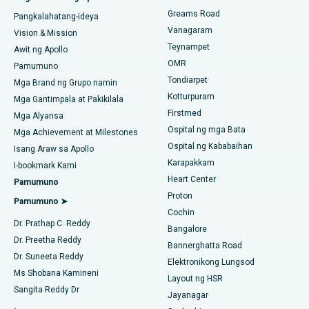
Chennai
Maghanap ng Dentista
Greams Road
Pangkalahatang-ideya
Sleeve Gastrectomy
Pinakamahusay na Ospital sa Paschim Boragaon, Guwahati
Vanagaram
Vision & Mission
Teynampet
Lasik Surgery
Awit ng Apollo
Pinakamahusay na Ospital sa PH Road, Chennai
Maghanap ng Pediatrics
OMR
Pamumuno
Rhinoplasty
Tondiarpet
Pinakamahusay na Sentro ng Puso sa Thousand Lights,
Mga Brand ng Grupo namin
Chennai
Kotturpuram
Mga Gantimpala at Pakikilala
liposuction
Firstmed
Maghanap ng Dermatologist
Mga Alyansa
Pinakamahusay na Ospital sa Jubilee Hills, Hyderabad
Ospital ng mga Bata
Coronary Angiogram
Mga Achievement at Milestones
Ospital ng Kababaihan
Isang Araw sa Apollo
Pinakamahusay na Ospital sa Tondiarpet, Chennai
Kapalit na Transcatheter Aortic Valve
Karapakkam
Maghanap ng Urologist
I-bookmark Kami
Pinakamahusay na Ospital sa Kotturpuram, Chennai
Heart Center
Pamumuno
Pag-aayos ng MitraClip Valve
Proton
Pamumuno ➤
Pinakamahusay na Ospital sa Kovai Road, Karur
Cochin
Minimally Invasive Cardiac Surgery
Maghanap ng Diabetologist
Dr. Prathap C. Reddy
Bangalore
Pinakamahusay na Ospital sa Karapakkam, Chennai
Dr. Preetha Reddy
Pagwawaksi ng Catheter
Bannerghatta Road
Dr. Suneeta Reddy
Pinakamahusay na Ospital sa Arilova, Vizag
Elektronikong Lungsod
Maghanap ng Ginekologo
ACL Reconstruction Surgery
Ms Shobana Kamineni
Layout ng HSR
Pinakamahusay na Ospital sa Kanpur Road, Lucknow
Sangita Reddy Dr
Jayanagar
Pagpapalit ng Balikat na Balikat
.