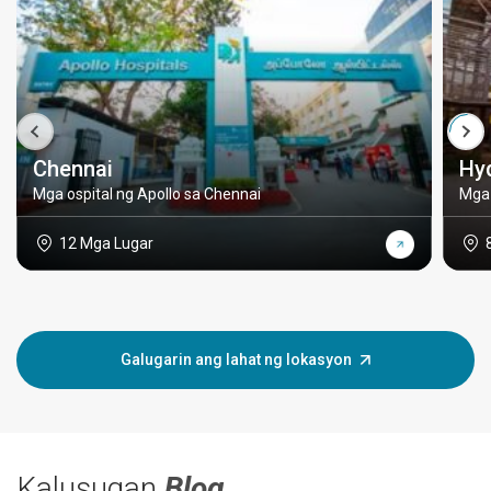
Chennai
Hy
Mga ospital ng Apollo sa Chennai
Mga 
12 Mga Lugar
Galugarin ang lahat ng lokasyon
Kalusugan
Blog