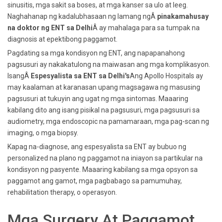
sinusitis, mga sakit sa boses, at mga kanser sa ulo at leeg.
Naghahanap ng kadalubhasaan ng lamang ngÂ
pinakamahusay
na doktor ng ENT sa Delhi
Â ay mahalaga para sa tumpak na
diagnosis at epektibong paggamot.
Pagdating sa mga kondisyon ng ENT, ang napapanahong
pagsusuri ay nakakatulong na maiwasan ang mga komplikasyon.
IsangÂ
Espesyalista sa ENT sa Delhi's
Ang Apollo Hospitals ay
may kaalaman at karanasan upang magsagawa ng masusing
pagsusuri at tukuyin ang ugat ng mga sintomas. Maaaring
kabilang dito ang isang pisikal na pagsusuri, mga pagsusuri sa
audiometry, mga endoscopic na pamamaraan, mga pag-scan ng
imaging, o mga biopsy.
Kapag na-diagnose, ang espesyalista sa ENT ay bubuo ng
personalized na plano ng paggamot na iniayon sa partikular na
kondisyon ng pasyente. Maaaring kabilang sa mga opsyon sa
paggamot ang gamot, mga pagbabago sa pamumuhay,
rehabilitation therapy, o operasyon.
Mga Surgery At Paggamot