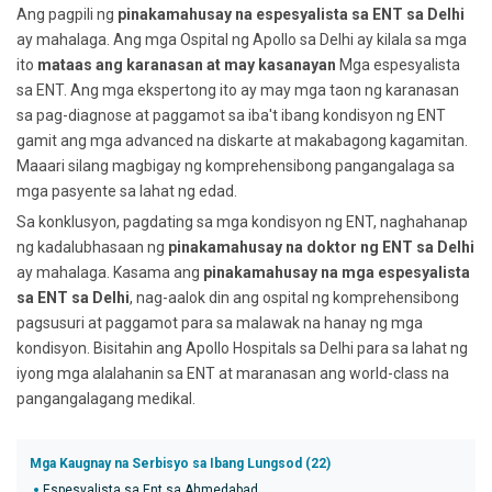
Ang pagpili ng
pinakamahusay na espesyalista sa ENT sa Delhi
ay mahalaga. Ang mga Ospital ng Apollo sa Delhi ay kilala sa mga
ito
mataas ang karanasan at may kasanayan
Mga espesyalista
sa ENT. Ang mga ekspertong ito ay may mga taon ng karanasan
sa pag-diagnose at paggamot sa iba't ibang kondisyon ng ENT
gamit ang mga advanced na diskarte at makabagong kagamitan.
Maaari silang magbigay ng komprehensibong pangangalaga sa
mga pasyente sa lahat ng edad.
Sa konklusyon, pagdating sa mga kondisyon ng ENT, naghahanap
ng kadalubhasaan ng
pinakamahusay na doktor ng ENT sa Delhi
ay mahalaga. Kasama ang
pinakamahusay na mga espesyalista
sa ENT sa Delhi
, nag-aalok din ang ospital ng komprehensibong
pagsusuri at paggamot para sa malawak na hanay ng mga
kondisyon. Bisitahin ang Apollo Hospitals sa Delhi para sa lahat ng
iyong mga alalahanin sa ENT at maranasan ang world-class na
pangangalagang medikal.
Mga Kaugnay na Serbisyo sa Ibang Lungsod (22)
Espesyalista sa Ent sa Ahmedabad