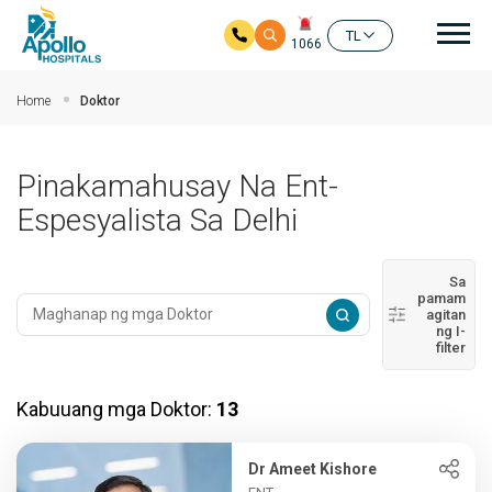
Mai
TL
1066
Skip to main content
Home
Doktor
Pinakamahusay Na Ent-
Espesyalista Sa Delhi
Sa
pamam
agitan
ng I-
filter
Kabuuang mga Doktor:
13
Dr Ameet Kishore