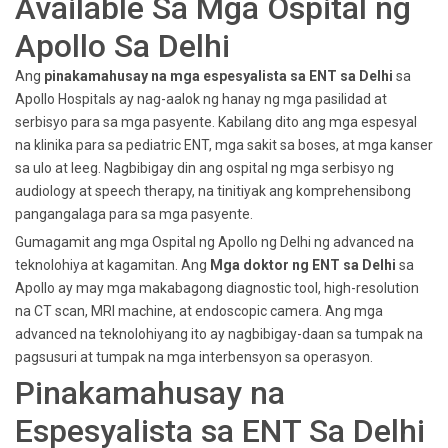
Available Sa Mga Ospital ng
Apollo Sa Delhi
Ang
pinakamahusay na mga espesyalista sa ENT sa Delhi
sa
Apollo Hospitals ay nag-aalok ng hanay ng mga pasilidad at
serbisyo para sa mga pasyente. Kabilang dito ang mga espesyal
na klinika para sa pediatric ENT, mga sakit sa boses, at mga kanser
sa ulo at leeg. Nagbibigay din ang ospital ng mga serbisyo ng
audiology at speech therapy, na tinitiyak ang komprehensibong
pangangalaga para sa mga pasyente.
Gumagamit ang mga Ospital ng Apollo ng Delhi ng advanced na
teknolohiya at kagamitan. Ang
Mga doktor ng ENT sa Delhi
sa
Apollo ay may mga makabagong diagnostic tool, high-resolution
na CT scan, MRI machine, at endoscopic camera. Ang mga
advanced na teknolohiyang ito ay nagbibigay-daan sa tumpak na
pagsusuri at tumpak na mga interbensyon sa operasyon.
Pinakamahusay na
Espesyalista sa ENT Sa Delhi