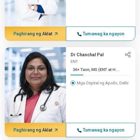
Paghirang ng Aklat
Tumawag ka ngayon
Dr Chanchal Pal
ENT
36+ Taon, MS (ENT at H...
Mga Ospital ng Apollo, Delhi
Paghirang ng Aklat
Tumawag ka ngayon