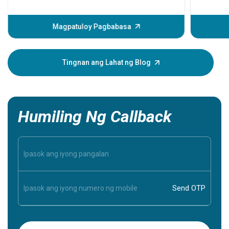
Maaari i
sa puso 
magagamo
Magpatuloy Pagbabasa
man mang
puso, nag
sintomas
Tingnan ang Lahat ng Blog
mga sinto
iyong mah
mahalaga
Humiling Ng Callback