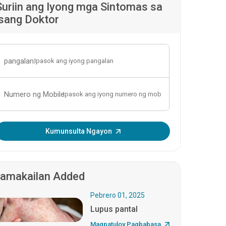
Suriin ang Iyong mga Sintomas sa
isang Doktor
pangalan:
Numero ng Mobile:
Ipasok ang OTP:
Kumunsulta Ngayon
amakailan Added
Pebrero 01, 2025
Lupus pantal
Magpatuloy Pagbabasa