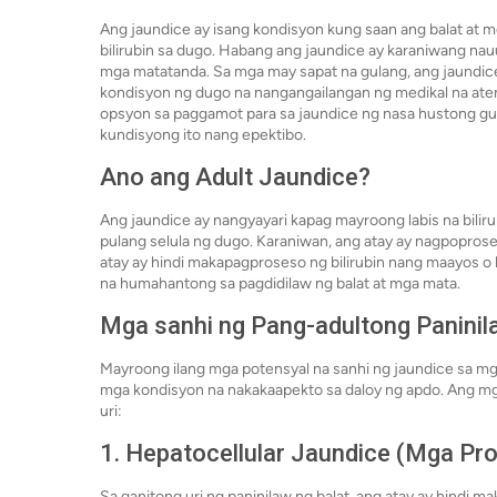
Ang jaundice ay isang kondisyon kung saan ang balat at mg
bilirubin sa dugo. Habang ang jaundice ay karaniwang nau
mga matatanda. Sa mga may sapat na gulang, ang jaundice 
kondisyon ng dugo na nangangailangan ng medikal na atens
opsyon sa paggamot para sa jaundice ng nasa hustong 
kundisyong ito nang epektibo.
Ano ang Adult Jaundice?
Ang jaundice ay nangyayari kapag mayroong labis na bilir
pulang selula ng dugo. Karaniwan, ang atay ay nagpoproses
atay ay hindi makapagproseso ng bilirubin nang maayos o 
na humahantong sa pagdidilaw ng balat at mga mata.
Mga sanhi ng Pang-adultong Paninil
Mayroong ilang mga potensyal na sanhi ng jaundice sa mg
mga kondisyon na nakakaapekto sa daloy ng apdo. Ang mga
uri:
1. Hepatocellular Jaundice (Mga Pr
Sa ganitong uri ng paninilaw ng balat, ang atay ay hindi 