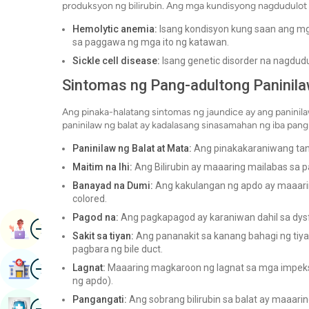
produksyon ng bilirubin. Ang mga kundisyong nagdudulot n
Hemolytic anemia:
Isang kondisyon kung saan ang mg
sa paggawa ng mga ito ng katawan.
Sickle cell disease:
Isang genetic disorder na nagdudu
Sintomas ng Pang-adultong Paninil
Ang pinaka-halatang sintomas ng jaundice ay ang paninila
paninilaw ng balat ay kadalasang sinasamahan ng iba pan
Paninilaw ng Balat at Mata:
Ang pinakakaraniwang tan
Maitim na Ihi:
Ang Bilirubin ay maaaring mailabas sa p
Banayad na Dumi:
Ang kakulangan ng apdo ay maaarin
colored.
Pagod na:
Ang pagkapagod ay karaniwan dahil sa dysf
Imahen
Paghirang Ng Aklat
Sakit sa tiyan:
Ang pananakit sa kanang bahagi ng tiya
pagbara ng bile duct.
Imahen
Maghanap Ng Ospital
Lagnat:
Maaaring magkaroon ng lagnat sa mga impeksyo
ng apdo).
Pangangati:
Ang sobrang bilirubin sa balat ay maaari
Imahen
Book Health Checkup