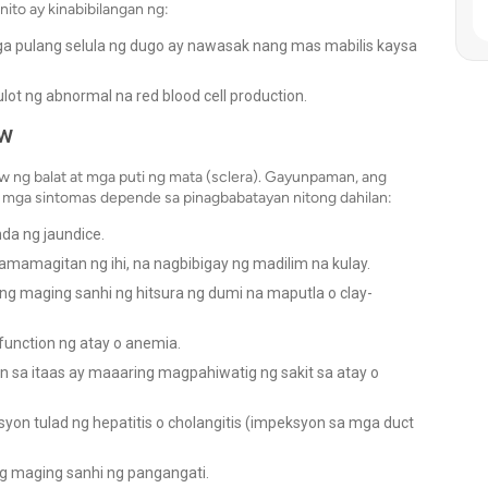
ito ay kinabibilangan ng:
a pulang selula ng dugo ay nawasak nang mas mabilis kaysa
lot ng abnormal na red blood cell production.
aw
w ng balat at mga puti ng mata (sclera). Gayunpaman, ang
g mga sintomas depende sa pinagbabatayan nitong dahilan:
da ng jaundice.
amamagitan ng ihi, na nagbibigay ng madilim na kulay.
g maging sanhi ng hitsura ng dumi na maputla o clay-
unction ng atay o anemia.
n sa itaas ay maaaring magpahiwatig ng sakit sa atay o
n tulad ng hepatitis o cholangitis (impeksyon sa mga duct
ng maging sanhi ng pangangati.