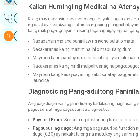
Kailan Humingi ng Medikal na Atens
Imahen
Kumuha Ng Opinyon Ng Dalubhasa
Kung may napansin kang anumang senyales ng jaundice, m
ng balat ay karaniwang sintomas ng isang pinagbabataya
kang makipag-ugnayan sa isang tagapagbigay ng pangan
Imahen
Maghanap
Napapansin mo ang paninilaw ng iyong balat o mata.
Nakakaranas ka ng maitim na ihi o maputlang dumi.
Mayroon kang patuloy na pananakit ng tiyan, lalo na sa
Nakakaranas ka ng hindi maipaliwanag na pagkapagod
Mayroon kang kasaysayan ng sakit sa atay, paggamit n
jaundice.
Diagnosis ng Pang-adultong Paninil
Ang pag-diagnose ng jaundice ay kadalasang nagsasangko
pagsusuri, at mga pagsusuri sa diagnostic:
Physical Exam:
Susuriin ng doktor ang balat at mata u
Pagsusuri ng dugo:
Ang mga pagsusuri sa function ng 
dugo (CBC) ay nakakatulong na matukoy ang sanhi ng p