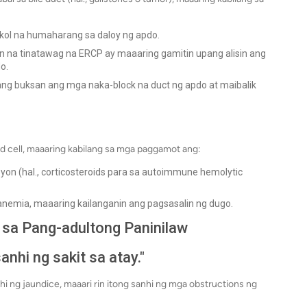
kol na humaharang sa daloy ng apdo.
na tinatawag na ERCP ay maaaring gamitin upang alisin ang
o.
ng buksan ang mga naka-block na duct ng apdo at maibalik
ood cell, maaaring kabilang sa mga paggamot ang:
n (hal., corticosteroids para sa autoimmune hemolytic
nemia, maaaring kailanganin ang pagsasalin ng dugo.
 sa Pang-adultong Paninilaw
anhi ng sakit sa atay."
i ng jaundice, maaari rin itong sanhi ng mga obstructions ng