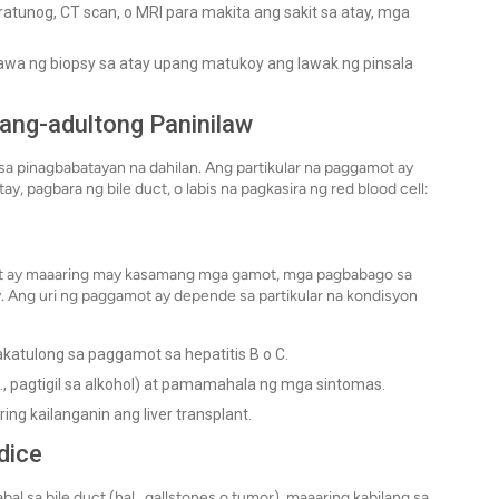
atunog, CT scan, o MRI para makita ang sakit sa atay, mga
wa ng biopsy sa atay upang matukoy ang lawak ng pinsala
ng-adultong Paninilaw
a pinagbabatayan na dahilan. Ang partikular na paggamot ay
, pagbara ng bile duct, o labis na pagkasira ng red blood cell:
mot ay maaaring may kasamang mga gamot, mga pagbabago sa
y. Ang uri ng paggamot ay depende sa partikular na kondisyon
atulong sa paggamot sa hepatitis B o C.
, pagtigil sa alkohol) at pamamahala ng mga sintomas.
ing kailanganin ang liver transplant.
dice
l sa bile duct (hal., gallstones o tumor), maaaring kabilang sa