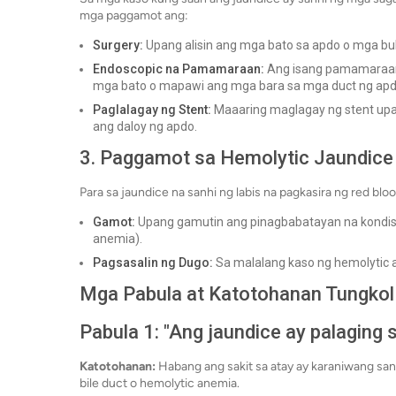
mga paggamot ang:
Surgery:
Upang alisin ang mga bato sa apdo o mga bu
Endoscopic na Pamamaraan:
Ang isang pamamaraan 
mga bato o mapawi ang mga bara sa mga duct ng apd
Paglalagay ng Stent:
Maaaring maglagay ng stent upa
ang daloy ng apdo.
3. Paggamot sa Hemolytic Jaundice
Para sa jaundice na sanhi ng labis na pagkasira ng red bl
Gamot:
Upang gamutin ang pinagbabatayan na kondisyo
anemia).
Pagsasalin ng Dugo:
Sa malalang kaso ng hemolytic a
Mga Pabula at Katotohanan Tungkol
Pabula 1: "Ang jaundice ay palaging s
Katotohanan:
Habang ang sakit sa atay ay karaniwang sanh
bile duct o hemolytic anemia.