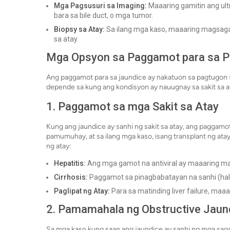
Mga Pagsusuri sa Imaging:
Maaaring gamitin ang ultr
bara sa bile duct, o mga tumor.
Biopsy sa Atay:
Sa ilang mga kaso, maaaring magsaga
sa atay.
Mga Opsyon sa Paggamot para sa Pa
Ang paggamot para sa jaundice ay nakatuon sa pagtugon s
depende sa kung ang kondisyon ay nauugnay sa sakit sa atay
1. Paggamot sa mga Sakit sa Atay
Kung ang jaundice ay sanhi ng sakit sa atay, ang pagga
pamumuhay, at sa ilang mga kaso, isang transplant ng ata
ng atay:
Hepatitis:
Ang mga gamot na antiviral ay maaaring mak
Cirrhosis:
Paggamot sa pinagbabatayan na sanhi (hal.
Paglipat ng Atay:
Para sa matinding liver failure, maaar
2. Pamamahala ng Obstructive Jaun
Sa mga kaso kung saan ang jaundice ay sanhi ng mga sagaba