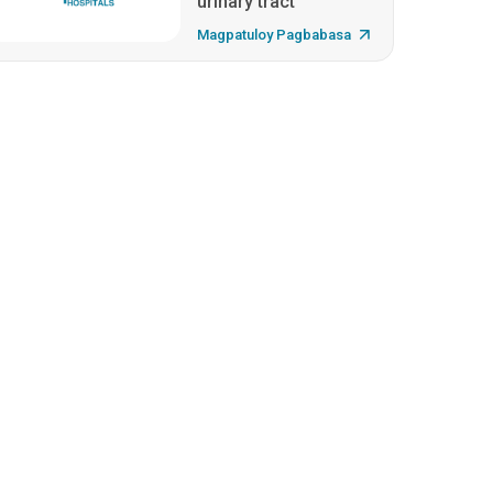
urinary tract
Magpatuloy Pagbabasa