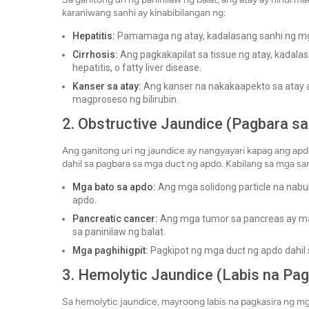
karaniwang sanhi ay kinabibilangan ng:
Hepatitis:
Pamamaga ng atay, kadalasang sanhi ng mga i
Cirrhosis:
Ang pagkakapilat sa tissue ng atay, kadal
hepatitis, o fatty liver disease.
Kanser sa atay:
Ang kanser na nakakaapekto sa atay 
magproseso ng bilirubin.
2. Obstructive Jaundice (Pagbara sa 
Ang ganitong uri ng jaundice ay nangyayari kapag ang apdo
dahil sa pagbara sa mga duct ng apdo. Kabilang sa mga sa
Mga bato sa apdo:
Ang mga solidong particle na nab
apdo.
Pancreatic cancer:
Ang mga tumor sa pancreas ay m
sa paninilaw ng balat.
Mga paghihigpit:
Pagkipot ng mga duct ng apdo dahil 
3. Hemolytic Jaundice (Labis na Pag
Sa hemolytic jaundice, mayroong labis na pagkasira ng m