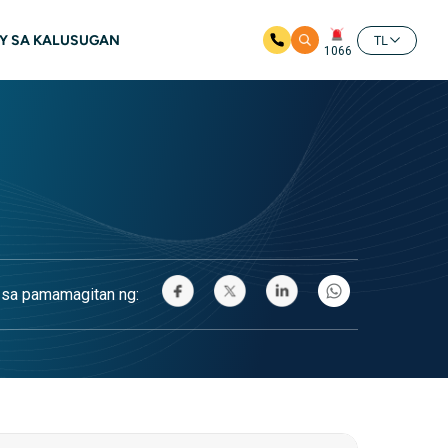
RY SA KALUSUGAN
TL
1066
 sa pamamagitan ng: