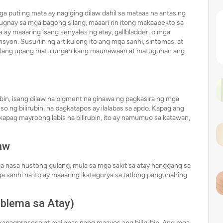
a puti ng mata ay nagiging dilaw dahil sa mataas na antas ng
ugnay sa mga bagong silang, maaari rin itong makaapekto sa
ay maaaring isang senyales ng atay, gallbladder, o mga
yon. Susuriin ng artikulong ito ang mga sanhi, sintomas, at
gulang upang matulungan kang maunawaan at matugunan ang
ubin, isang dilaw na pigment na ginawa ng pagkasira ng mga
o ng bilirubin, na pagkatapos ay ilalabas sa apdo. Kapag ang
kapag mayroong labis na bilirubin, ito ay namumuo sa katawan,
aw
a nasa hustong gulang, mula sa mga sakit sa atay hanggang sa
 sanhi na ito ay maaaring ikategorya sa tatlong pangunahing
oblema sa Atay)
makapagproseso at mailabas nang maayos ang bilirubin. Ang mga