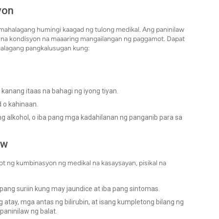
yon
ahalagang humingi kaagad ng tulong medikal. Ang paninilaw
n na kondisyon na maaaring mangailangan ng paggamot. Dapat
galagang pangkalusugan kung:
 kanang itaas na bahagi ng iyong tiyan.
 o kahinaan.
g alkohol, o iba pang mga kadahilanan ng panganib para sa
aw
t ng kumbinasyon ng medikal na kasaysayan, pisikal na
pang suriin kung may jaundice at iba pang sintomas.
atay, mga antas ng bilirubin, at isang kumpletong bilang ng
aninilaw ng balat.