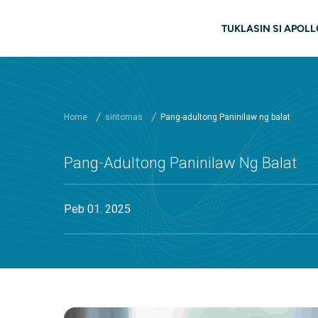
Skip to main content
Main nab
TUKLASIN SI APOLL
Home
sintomas
Pang-adultong Paninilaw ng balat
Pang-Adultong Paninilaw Ng Balat
Peb 01. 2025