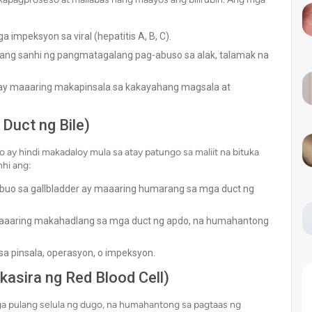
mpeksyon sa viral (hepatitis A, B, C).
asang sanhi ng pangmatagalang pag-abuso sa alak, talamak na
ay maaaring makapinsala sa kakayahang magsala at
Duct ng Bile)
 ay hindi makadaloy mula sa atay patungo sa maliit na bituka
nhi ang:
ubuo sa gallbladder ay maaaring humarang sa mga duct ng
aaaring makahadlang sa mga duct ng apdo, na humahantong
sa pinsala, operasyon, o impeksyon.
kasira ng Red Blood Cell)
ga pulang selula ng dugo, na humahantong sa pagtaas ng