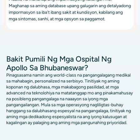
Maghanap sa aming database upang galugarin ang detalyadong
impormasyon sa iba't ibang sakit at kundisyon, kabilang ang
mga sintomas, sanhi, at mga opsyon sa paggamot.
Bakit Pumili Ng Mga Ospital Ng
Apollo Sa Bhubaneswar?
Pinagsasama namin ang world-class na pangangalagang medikal
sa mahabagin, personalized na serbisyo. Tinitiyak ng aming
koponan ng dalubhasa, mga makabagong pasilidad, at mga
advanced na teknolohiya na matatanggap mo ang pinakamahusay
na posibleng pangangalaga na naaayon sa iyong mga
pangangailangan. Mula sa mga operasyong nagliligtas-buhay
hanggang sa dalubhasang espesyal na pangangalaga, tinitiyak ng
aming mga dedikadong espesyalista na ang iyong kalusugan at
kagalingan ay palaging ang aming mga pangunahing priyoridad.