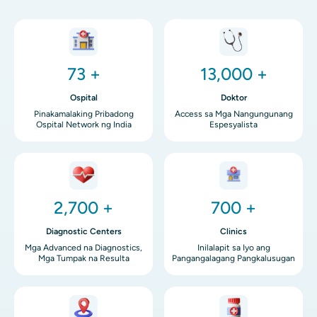
Imahen
Imahen
73 +
13,000 +
Ospital
Doktor
Pinakamalaking Pribadong
Access sa Mga Nangungunang
Ospital Network ng India
Espesyalista
Imahen
Imahen
2,700 +
700 +
Diagnostic Centers
Clinics
Mga Advanced na Diagnostics,
Inilalapit sa Iyo ang
Mga Tumpak na Resulta
Pangangalagang Pangkalusugan
Imahen
Imahen