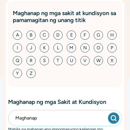
Maghanap ng mga sakit at kundisyon sa
pamamagitan ng unang titik
A
B
C
D
E
F
G
H
I
J
K
L
M
N
O
P
Q
R
S
T
U
V
W
X
Y
Z
Maghanap ng mga Sakit at Kundisyon
Mabilis na mahanap ang impormasyong kailangan mo.