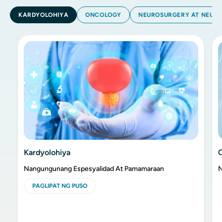
KARDYOLOHIYA
ONCOLOGY
NEUROSURGERY AT NEUR
Kardyolohiya
Nangungunang Espesyalidad At Pamamaraan
N
PAGLIPAT NG PUSO