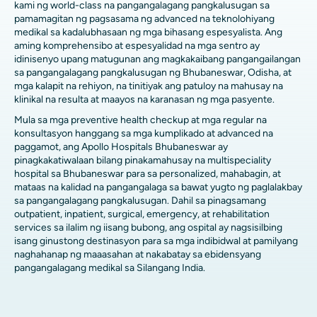
kami ng world-class na pangangalagang pangkalusugan sa
pamamagitan ng pagsasama ng advanced na teknolohiyang
medikal sa kadalubhasaan ng mga bihasang espesyalista. Ang
aming komprehensibo at espesyalidad na mga sentro ay
idinisenyo upang matugunan ang magkakaibang pangangailangan
sa pangangalagang pangkalusugan ng Bhubaneswar, Odisha, at
mga kalapit na rehiyon, na tinitiyak ang patuloy na mahusay na
klinikal na resulta at maayos na karanasan ng mga pasyente.
Mula sa mga preventive health checkup at mga regular na
konsultasyon hanggang sa mga kumplikado at advanced na
paggamot, ang Apollo Hospitals Bhubaneswar ay
pinagkakatiwalaan bilang pinakamahusay na multispeciality
hospital sa Bhubaneswar para sa personalized, mahabagin, at
mataas na kalidad na pangangalaga sa bawat yugto ng paglalakbay
sa pangangalagang pangkalusugan. Dahil sa pinagsamang
outpatient, inpatient, surgical, emergency, at rehabilitation
services sa ilalim ng iisang bubong, ang ospital ay nagsisilbing
isang ginustong destinasyon para sa mga indibidwal at pamilyang
naghahanap ng maaasahan at nakabatay sa ebidensyang
pangangalagang medikal sa Silangang India.