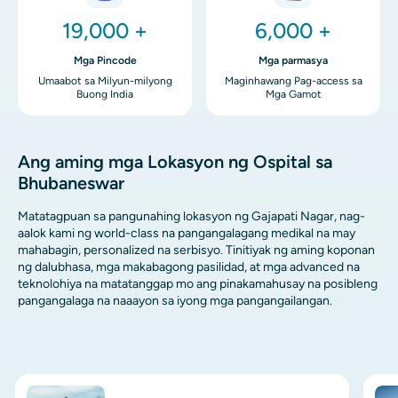
19,000 +
6,000 +
Mga Pincode
Mga parmasya
Umaabot sa Milyun-milyong
Maginhawang Pag-access sa
Buong India
Mga Gamot
Ang aming mga Lokasyon ng Ospital sa
Bhubaneswar
Matatagpuan sa pangunahing lokasyon ng Gajapati Nagar, nag-
aalok kami ng world-class na pangangalagang medikal na may
mahabagin, personalized na serbisyo. Tinitiyak ng aming koponan
ng dalubhasa, mga makabagong pasilidad, at mga advanced na
teknolohiya na matatanggap mo ang pinakamahusay na posibleng
pangangalaga na naaayon sa iyong mga pangangailangan.
Imahen
Ima