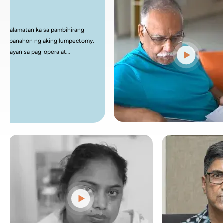
sto kong pasalamatan ka sa pambihirang
igay mo sa panahon ng aking lumpectomy.
 mga kasanayan sa pag-opera at
e ay naglatag ng pundasyon para sa aking
edikal na propesyonal mula noon ay pinuri
a kabila ng mga paunang hamon sa aking
akong ibahagi na natapos ko na ang
pit nang magsimula sa radiation at
 iyong kadalubhasaan ay palaging
s sa buong paglalakbay na ito.