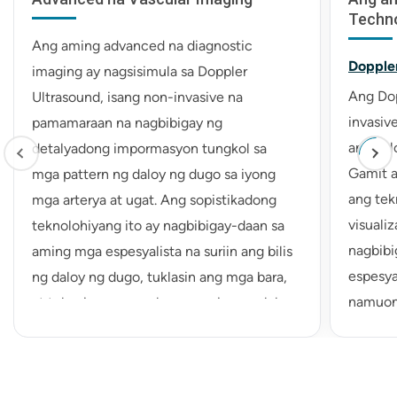
Techno
Ang aming advanced na diagnostic
Dopple
imaging ay nagsisimula sa Doppler
Ang Dop
Ultrasound, isang non-invasive na
invasiv
pamamaraan na nagbibigay ng
ang dal
detalyadong impormasyon tungkol sa
Gamit a
mga pattern ng daloy ng dugo sa iyong
ang tek
mga arterya at ugat. Ang sopistikadong
visuali
teknolohiyang ito ay nagbibigay-daan sa
nagbibi
aming mga espesyalista na suriin ang bilis
espesya
ng daloy ng dugo, tuklasin ang mga bara,
namuong
at tukuyin ang mga lugar na pinag-aalala
ng dalu
nang walang anumang pagkakalantad sa
partiku
radiation. Ang pamamaraan ay walang
ng mga 
sakit at nagbibigay ng agarang resulta, na