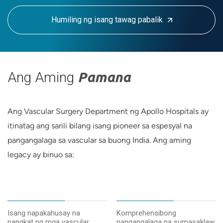
nangunguna sa paggamot sa mga kondisyong
nakakaapekto sa iyong mga arterya, ugat, at buong sistema
Humiling ng isang tawag pabalik
ng sirkulasyon.
Ang Aming
Pamana
Ang Vascular Surgery Department ng Apollo Hospitals ay
itinatag ang sarili bilang isang pioneer sa espesyal na
pangangalaga sa vascular sa buong India. Ang aming
legacy ay binuo sa:
Isang napakahusay na
Komprehensibong
pangkat ng mga vascular
pangangalaga na sumasaklaw