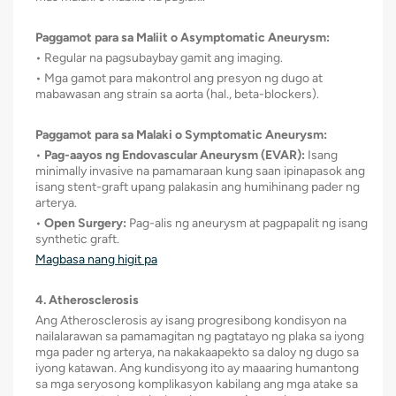
Paggamot para sa Maliit o Asymptomatic Aneurysm:
• Regular na pagsubaybay gamit ang imaging.
• Mga gamot para makontrol ang presyon ng dugo at
mabawasan ang strain sa aorta (hal., beta-blockers).
Paggamot para sa Malaki o Symptomatic Aneurysm:
•
Pag-aayos ng Endovascular Aneurysm (EVAR):
Isang
minimally invasive na pamamaraan kung saan ipinapasok ang
isang stent-graft upang palakasin ang humihinang pader ng
arterya.
•
Open Surgery:
Pag-alis ng aneurysm at pagpapalit ng isang
synthetic graft.
Magbasa nang higit pa
4. Atherosclerosis
Ang Atherosclerosis ay isang progresibong kondisyon na
nailalarawan sa pamamagitan ng pagtatayo ng plaka sa iyong
mga pader ng arterya, na nakakaapekto sa daloy ng dugo sa
iyong katawan. Ang kundisyong ito ay maaaring humantong
sa mga seryosong komplikasyon kabilang ang mga atake sa