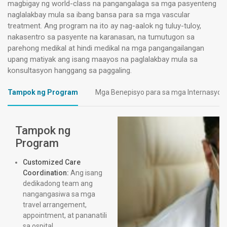
Masusing pisikal na pagsusuri na nakatuon
magbigay ng world-class na pangangalaga sa mga pasyenteng
ng vas
sa mga sintomas na nauugnay sa vascular
naglalakbay mula sa ibang bansa para sa mga vascular
treatment. Ang program na ito ay nag-aalok ng tuluy-tuloy,
Mga pangunahing sukat kabilang ang
nakasentro sa pasyente na karanasan, na tumutugon sa
presyon ng dugo at pagsusuri ng pulso
parehong medikal at hindi medikal na mga pangangailangan
Pagsusuri ng mga partikular na lugar na
upang matiyak ang isang maayos na paglalakbay mula sa
nauugnay sa iyong mga sintomas
konsultasyon hanggang sa paggaling.
Inisyal na Pagtatasa
Tampok ng Program
Mga Benepisyo para sa mga Internasyon
Suriin ang anumang umiiral na mga resulta
ng pagsubok
Tampok ng
Pagtalakay sa iyong mga sintomas at
Program
alalahanin
Customized Care
Paunang pagsusuri ng mga kadahilanan ng
Coordination:
Ang isang
panganib
dedikadong team ang
Mga paunang rekomendasyon para sa
nangangasiwa sa mga
pagsusuri sa diagnostic
travel arrangement,
appointment, at pananatili
sa ospital.