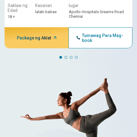
Saklaw ng
Kasarian
lugar
Edad
lalaki babae
Apollo Hospitals Greams Road
Chennai
18 +
Tumawag Para Mag-
Package ng Aklat
book