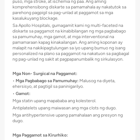
puso, mga stroke, at ischemia ng paa. Ang aming
komprehensibong diskarte sa pamamahala ay nakatutok sa
parehong pagpigil sa pag-unlad at paggamot sa mga
kasalukuyang blockage.
Sa Apollo Hospitals, gumagamit kami ng multi-faceted na
diskarte sa paggamot na kinabibilangan ng mga pagbabago
sa pamumuhay, mga gamot, at mga interventional na
pamamaraan kapag kinakailangan. Ang aming koponan ay
malapit na nakikipagtulungan sa iyo upang bumuo ng isang
personalized na plano sa paggamot na nakatuon sa pagbagal
ng pag-unlad ng sakit at pagpapanumbalik ng sirkulasyon.
Mga Non- Surgical na Paggamot:
•
Mga Pagbabago sa Pamumuhay:
Malusog na diyeta,
ehersisyo, at pagtigil sa paninigarilyo.
•
Gamot:
Mga statin upang mapababa ang kolesterol.
Antiplatelets upang maiwasan ang mga clots ng dugo.
Mga antihypertensive upang pamahalaan ang presyon ng
dugo.
Mga Paggamot sa Kirurhiko: