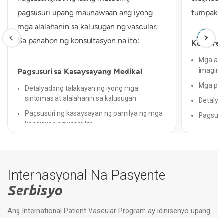
pagsusuri upang maunawaan ang iyong
tumpak 
mga alalahanin sa kalusugan ng vascular.
Sa panahon ng konsultasyon na ito:
Kompre
Mga a
imagi
Pagsusuri sa Kasaysayang Medikal
Mga p
Detalyadong talakayan ng iyong mga
sintomas at alalahanin sa kalusugan
Detaly
Pagsusuri ng kasaysayan ng pamilya ng mga
Pagsus
kondisyon ng vascular
Pagtatasa ng mga kasalukuyang gamot at
diagnos
mga salik sa pamumuhay
High-r
Pag-unawa sa anumang nakaraang mga
Internasyonal Na Pasyente
endocrine na paggamot
Advan
kinaka
Serbisyo
Pag-aa
Eksaminasyong pisikal
Ang International Patient Vascular Program ay idinisenyo upang
Mga d