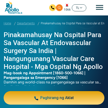
Mai
TL
1066
Skip to main content
Home
Departamento
Pinakamahusay na Ospital Para sa Vascular at Endov
Pinakamahusay Na Ospital Para
Sa Vascular At Endovascular
Surgery Sa India |
Nangungunang Vascular Care
Hospital - Mga Ospital Ng Apollo
Mag-book ng Appointment [1860-500-1066] |
Pangangalaga sa Emergency [1066]
Damhin ang world-class na pangangalaga sa vascular sa
Apollo Hospitals, kung saan pinagsasama namin ang
advanced surgical expertise sa makabagong teknolohiya
upang makapaghatid ng mga pambihirang resulta sa
Paghirang ng Aklat
paggamot sa mga sakit sa daluyan ng dugo. Ang aming
komprehensibong vascular surgery program ay