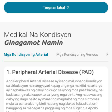
Tingnan lahat
Medikal Na Kondisyon
Ginagamot Namin
Mga Kondisyon ng Arterial
Mga Kondisyon ng Venous
Mga
1. Peripheral Arterial Disease (PAD)
Ang Peripheral Arterial Disease ay isang malubhang kondisyon
sa sirkulasyon na nangyayari kapag ang mga makitid na arterya
ay nagbabawas ng daloy ng dugo sa iyong mga paa't kamay, na
kadalasang nakakaapekto sa iyong mga binti. Ang nabawasang
daloy ng dugo na ito ay maaaring magdulot ng mga sintomas
mula sa pananakit ng binti habang naglalakad (claudication)
hanggang sa mabagal na paggaling ng mga sugat. Sa Apollo