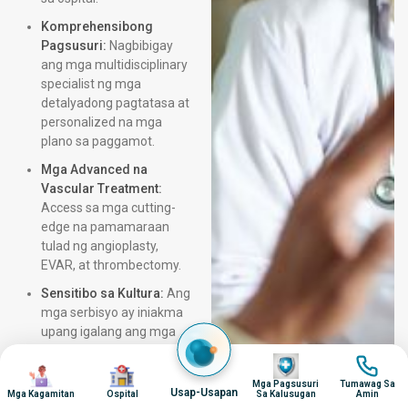
Komprehensibong
Pagsusuri:
Nagbibigay
ang mga multidisciplinary
specialist ng mga
detalyadong pagtatasa at
personalized na mga
plano sa paggamot.
Mga Advanced na
Vascular Treatment:
Access sa mga cutting-
edge na pamamaraan
tulad ng angioplasty,
EVAR, at thrombectomy.
Sensitibo sa Kultura:
Ang
mga serbisyo ay iniakma
upang igalang ang mga
kagustuhan sa kultura at
Imahen
Imahen
pagkain.
Imahen
Imahen
Mga Pagsusuri
Tumawag Sa
Usap-Usapan
Mga Kagamitan
Ospital
Sa Kalusugan
Amin