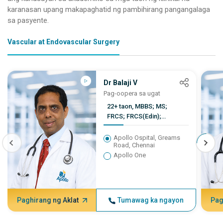
karanasan upang makapaghatid ng pambihirang pangangalaga
sa pasyente.
Vascular at Endovascular Surgery
Dr Balaji V
Pag-oopera sa ugat
22+ taon, MBBS; MS;
FRCS; FRCS(Edin);
FRCS(Gen)
Apollo Ospital, Greams
Road, Chennai
Apollo One
Paghirang ng Aklat
Tumawag ka ngayon
Pag