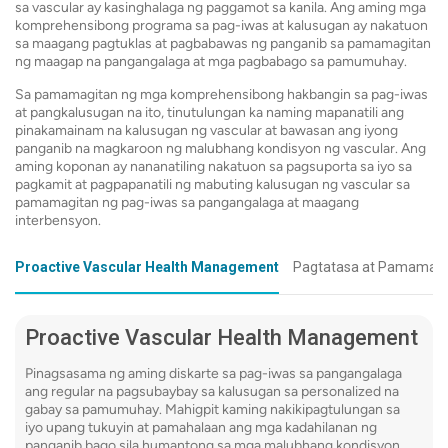
sa vascular ay kasinghalaga ng paggamot sa kanila. Ang aming mga
komprehensibong programa sa pag-iwas at kalusugan ay nakatuon
reconst
sa maagang pagtuklas at pagbabawas ng panganib sa pamamagitan
surgica
ng maagap na pangangalaga at mga pagbabago sa pamumuhay.
kumpli
Sa pamamagitan ng mga komprehensibong hakbangin sa pag-iwas
at pangkalusugan na ito, tinutulungan ka naming mapanatili ang
tumpak
pinakamainam na kalusugan ng vascular at bawasan ang iyong
Magbasa
panganib na magkaroon ng malubhang kondisyon ng vascular. Ang
aming koponan ay nananatiling nakatuon sa pagsuporta sa iyo sa
pagkamit at pagpapanatili ng mabuting kalusugan ng vascular sa
pamamagitan ng pag-iwas sa pangangalaga at maagang
MR Ang
interbensyon.
Gumaga
Proactive Vascular Health Management
Pagtatasa at Pamamaha
teknolo
lumikha
iyong m
Proactive Vascular Health Management
pagkaka
Pinagsasama ng aming diskarte sa pag-iwas sa pangangalaga
na imag
ang regular na pagsubaybay sa kalusugan sa personalized na
gabay sa pamumuhay. Mahigpit kaming nakikipagtulungan sa
mahalag
iyo upang tukuyin at pamahalaan ang mga kadahilanan ng
panganib bago sila humantong sa mga malubhang kondisyon