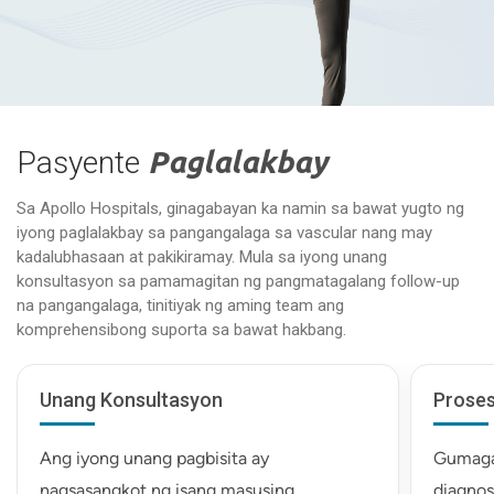
Pasyente
Paglalakbay
Sa Apollo Hospitals, ginagabayan ka namin sa bawat yugto ng
iyong paglalakbay sa pangangalaga sa vascular nang may
kadalubhasaan at pakikiramay. Mula sa iyong unang
konsultasyon sa pamamagitan ng pangmatagalang follow-up
na pangangalaga, tinitiyak ng aming team ang
komprehensibong suporta sa bawat hakbang.
Unang Konsultasyon
Proses
Ang iyong unang pagbisita ay
Gumaga
nagsasangkot ng isang masusing
diagnos