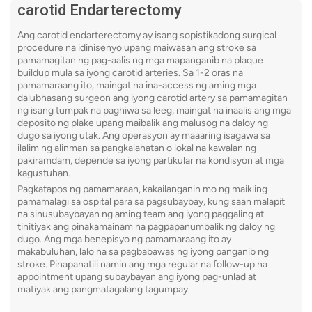
carotid Endarterectomy
Ang carotid endarterectomy ay isang sopistikadong surgical
procedure na idinisenyo upang maiwasan ang stroke sa
pamamagitan ng pag-aalis ng mga mapanganib na plaque
buildup mula sa iyong carotid arteries. Sa 1-2 oras na
pamamaraang ito, maingat na ina-access ng aming mga
dalubhasang surgeon ang iyong carotid artery sa pamamagitan
ng isang tumpak na paghiwa sa leeg, maingat na inaalis ang mga
deposito ng plake upang maibalik ang malusog na daloy ng
dugo sa iyong utak. Ang operasyon ay maaaring isagawa sa
ilalim ng alinman sa pangkalahatan o lokal na kawalan ng
pakiramdam, depende sa iyong partikular na kondisyon at mga
kagustuhan.
Pagkatapos ng pamamaraan, kakailanganin mo ng maikling
pamamalagi sa ospital para sa pagsubaybay, kung saan malapit
na sinusubaybayan ng aming team ang iyong paggaling at
tinitiyak ang pinakamainam na pagpapanumbalik ng daloy ng
dugo. Ang mga benepisyo ng pamamaraang ito ay
makabuluhan, lalo na sa pagbabawas ng iyong panganib ng
stroke. Pinapanatili namin ang mga regular na follow-up na
appointment upang subaybayan ang iyong pag-unlad at
matiyak ang pangmatagalang tagumpay.