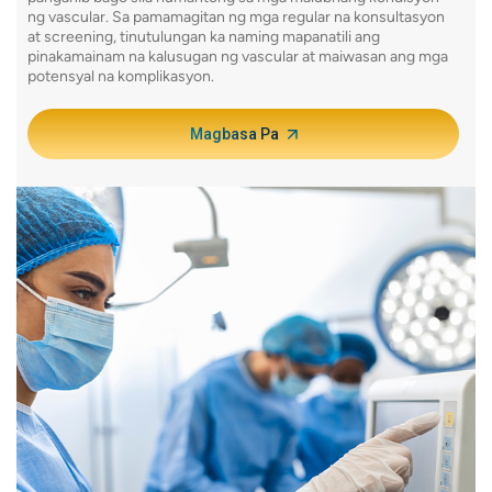
nangang
ng vascular. Sa pamamagitan ng mga regular na konsultasyon
o may se
at screening, tinutulungan ka naming mapanatili ang
pinakamainam na kalusugan ng vascular at maiwasan ang mga
Ang MRA
potensyal na komplikasyon.
parehon
nakapal
Magbasa Pa
ginagaw
pakinab
kondisy
at mga 
diskart
walang 
isang l
pasyent
Magbasa
Duplex