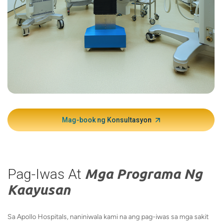
Pinags
advanc
contras
mga det
larawan
Ang non
ito ay 
cross-s
Mag-book ng Konsultasyon
sa amin
istraktu
abnorm
katumpa
Pag-Iwas At
Mga Programa Ng
epektib
Kaayusan
blockag
pagpapl
Sa Apollo Hospitals, naniniwala kami na ang pag-iwas sa mga sakit
operasy