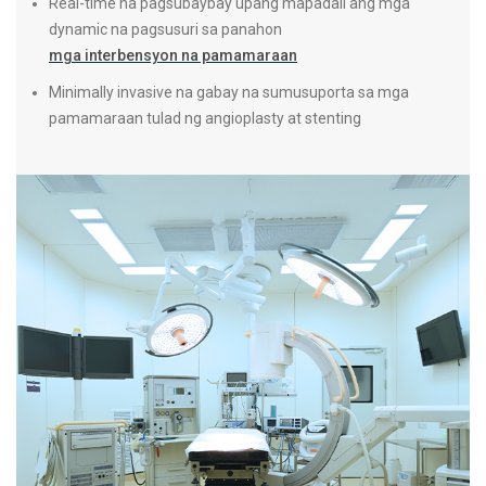
Real-time na pagsubaybay upang mapadali ang mga
daluyan
dynamic na pagsusuri sa panahon
makabag
mga interbensyon na pamamaraan
pagsusu
Minimally invasive na gabay na sumusuporta sa mga
na visu
pamamaraan tulad ng angioplasty at stenting
aneurys
sa vasc
angiogr
para sa
kondisy
para sa
pamamar
placem
Magbasa
CT Ang