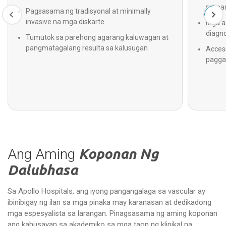
pama
Pagsasama ng tradisyonal at minimally
invasive na mga diskarte
Mga a
diagno
Tumutok sa parehong agarang kaluwagan at
pangmatagalang resulta sa kalusugan
Acces
pagg
Ang Aming
Koponan Ng
Dalubhasa
Sa Apollo Hospitals, ang iyong pangangalaga sa vascular ay
ibinibigay ng ilan sa mga pinaka may karanasan at dedikadong
mga espesyalista sa larangan. Pinagsasama ng aming koponan
ang kahusayan sa akademiko sa mga taon ng klinikal na