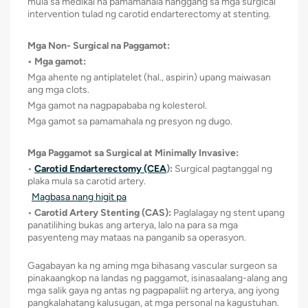
mula sa medikal na pamamahala hanggang sa mga surgical
intervention tulad ng carotid endarterectomy at stenting.
Mga Non- Surgical na Paggamot:
• Mga gamot:
Mga ahente ng antiplatelet (hal., aspirin) upang maiwasan
ang mga clots.
Mga gamot na nagpapababa ng kolesterol.
Mga gamot sa pamamahala ng presyon ng dugo.
Mga Paggamot sa Surgical at Minimally Invasive:
•
Carotid Endarterectomy (CEA
):
Surgical pagtanggal ng
plaka mula sa carotid artery.
Magbasa nang higit pa
•
Carotid Artery Stenting (CAS):
Paglalagay ng stent upang
panatilihing bukas ang arterya, lalo na para sa mga
pasyenteng may mataas na panganib sa operasyon.
Gagabayan ka ng aming mga bihasang vascular surgeon sa
pinakaangkop na landas ng paggamot, isinasaalang-alang ang
mga salik gaya ng antas ng pagpapaliit ng arterya, ang iyong
pangkalahatang kalusugan, at mga personal na kagustuhan.