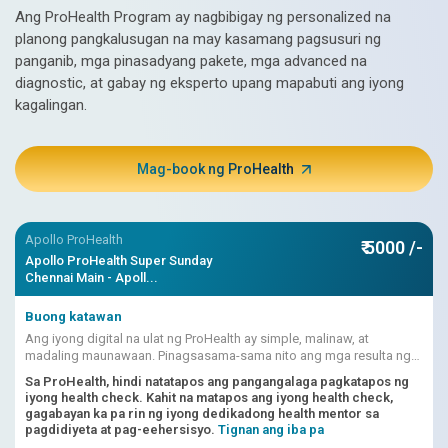
Ang ProHealth Program ay nagbibigay ng personalized na
ultraso
planong pangkalusugan na may kasamang pagsusuri ng
subayba
panganib, mga pinasadyang pakete, mga advanced na
ang bis
diagnostic, at gabay ng eksperto upang mapabuti ang iyong
kagalingan.
panaho
Mag-book ng ProHealth
Apollo ProHealth
₹ 5000 /-
Apollo ProHealth Super Sunday
Chennai Main - Apoll...
Buong katawan
Ang iyong digital na ulat ng ProHealth ay simple, malinaw, at
madaling maunawaan. Pinagsasama-sama nito ang mga resulta ng
pagsusuri, mga marka ng panganib na pinapagana ng AI, mga
Sa ProHealth, hindi natatapos ang pangangalaga pagkatapos ng
interpretasyon ng doktor
iyong health check. Kahit na matapos ang iyong health check,
gagabayan ka pa rin ng iyong dedikadong health mentor sa
pagdidiyeta at pag-eehersisyo.
Tignan ang iba pa