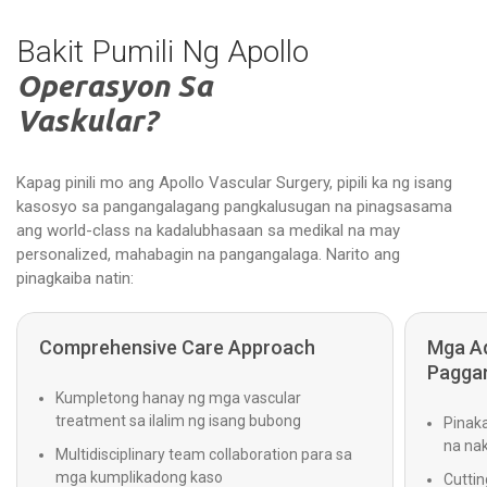
Bakit Pumili Ng Apollo
Operasyon Sa
Vaskular?
Kapag pinili mo ang Apollo Vascular Surgery, pipili ka ng isang
kasosyo sa pangangalagang pangkalusugan na pinagsasama
ang world-class na kadalubhasaan sa medikal na may
personalized, mahabagin na pangangalaga. Narito ang
pinagkaiba natin:
Comprehensive Care Approach
Mga Ad
Pagga
Kumpletong hanay ng mga vascular
treatment sa ilalim ng isang bubong
Pinak
na na
Multidisciplinary team collaboration para sa
mga kumplikadong kaso
Cuttin