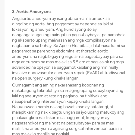
3. Aortic Aneurysms
Ang aortic aneurysm ay isang abnormal na umbok sa
dingding ng aorta. Ang paggamot ay depende sa laki at
lokasyon ng aneurysm. Ang kundisyong ito ay
nangangailangan ng maingat na pagsubaybay at pamamahala
ng eksperto upang maiwasan ang mga komplikasyon na
nagbabanta sa buhay. Sa Apollo Hospitals, dalubhasa kami sa
paggamot sa parehong abdominal at thoracic aortic
aneurysm, na nagbibigay ng regular na pagsubaybay para sa
mga aneurysm na mas malaki sa 5.5 cm at nag-aalok ng mga
advanced na opsyon sa paggamot kabilang ang minimally
invasive endovascular aneurysm repair (EVAR) at tradisyonal
na open surgery kung kinakailangan.
Gumagamit ang aming nakaranasang koponan ng
makabagong teknolohiya sa imaging upang subaybayan ang
laki ng aneurysm at rate ng paglago, na tinitiyak ang
napapanahong interbensyon kapag kinakailangan.
Nauunawaan namin na ang bawat kaso ay natatangi, at
malapit kaming nakikipagtulungan sa iyo upang matukoy ang
pinakaangkop na diskarte sa paggamot, kung iyon ay
nagsasangkot ng maingat na pagsubaybay para sa mas
maliliit na aneurysm o agarang surgical intervention para sa
mas malaki o mabilis na paglaki.