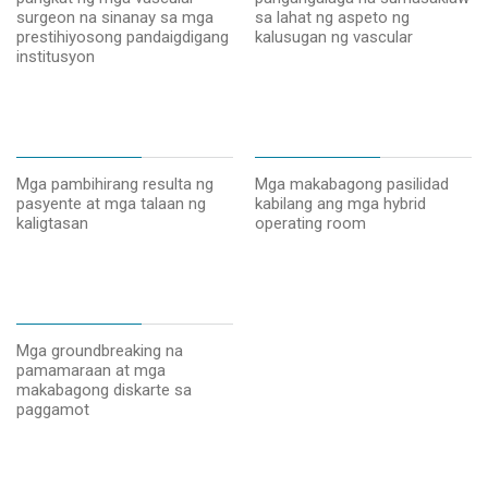
surgeon na sinanay sa mga
sa lahat ng aspeto ng
prestihiyosong pandaigdigang
kalusugan ng vascular
institusyon
Mga pambihirang resulta ng
Mga makabagong pasilidad
pasyente at mga talaan ng
kabilang ang mga hybrid
kaligtasan
operating room
Mga groundbreaking na
pamamaraan at mga
makabagong diskarte sa
paggamot