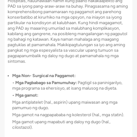
Hospitals, nauunawaan namin kung paano nakakaapekto ang
PAD sa iyong pang-araw-araw na buhay. Pinagsasama ng aming
komprehensibong pamamaraan ng paggamot ang parehong
konserbatibo at kirurhiko na mga opsyon, na iniayon sa iyong
partikular na kondisyon at kalubhaan. Kung hindi magagamot,
ang PAD ay maaaring umunlad sa malubhang komplikasyon,
kabilang ang gangrene, na posibleng mangailangan ng pagputol
ng bahagi ng katawan. Kaya naman mahalaga ang maagang
pagtuklas at pamamahala. Makikipagtulungan sa iyo ang aming
pangkat ng mga espesyalista sa vascular upang tumuon sa
pagpapanumbalik ng daloy ng dugo at pamamahala ng mga
sintomas.
Mga Non- Surgical na Paggamot:
•
Mga Pagbabago sa Pamumuhay:
Pagtigil sa paninigarilyo,
mga programa sa ehersisyo, at isang malusog na diyeta.
• Mga gamot:
Mga antiplatelet (hal., aspirin) upang maiwasan ang mga
pamumuo ng dugo.
Mga gamot na nagpapababa ng kolesterol (hal., mga statin).
Mga gamot upang mapabuti ang daloy ng dugo (hal.,
cilostazol).