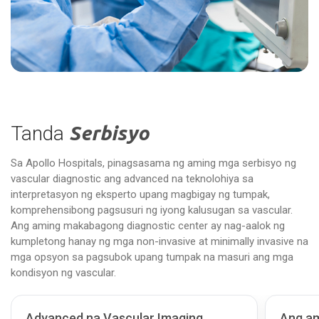
Tanda
Serbisyo
Sa Apollo Hospitals, pinagsasama ng aming mga serbisyo ng
vascular diagnostic ang advanced na teknolohiya sa
interpretasyon ng eksperto upang magbigay ng tumpak,
komprehensibong pagsusuri ng iyong kalusugan sa vascular.
Ang aming makabagong diagnostic center ay nag-aalok ng
kumpletong hanay ng mga non-invasive at minimally invasive na
mga opsyon sa pagsubok upang tumpak na masuri ang mga
kondisyon ng vascular.
Advanced na Vascular Imaging
Ang am