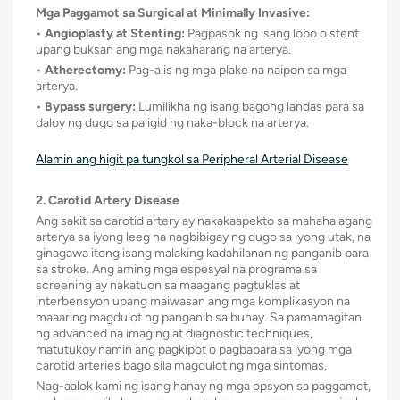
Mga Paggamot sa Surgical at Minimally Invasive:
•
Angioplasty at Stenting:
Pagpasok ng isang lobo o stent
upang buksan ang mga nakaharang na arterya.
•
Atherectomy:
Pag-alis ng mga plake na naipon sa mga
arterya.
•
Bypass surgery:
Lumilikha ng isang bagong landas para sa
daloy ng dugo sa paligid ng naka-block na arterya.
Alamin ang higit pa tungkol sa Peripheral Arterial Disease
2. Carotid Artery Disease
Ang sakit sa carotid artery ay nakakaapekto sa mahahalagang
arterya sa iyong leeg na nagbibigay ng dugo sa iyong utak, na
ginagawa itong isang malaking kadahilanan ng panganib para
sa stroke. Ang aming mga espesyal na programa sa
screening ay nakatuon sa maagang pagtuklas at
interbensyon upang maiwasan ang mga komplikasyon na
maaaring magdulot ng panganib sa buhay. Sa pamamagitan
ng advanced na imaging at diagnostic techniques,
matutukoy namin ang pagkipot o pagbabara sa iyong mga
carotid arteries bago sila magdulot ng mga sintomas.
Nag-aalok kami ng isang hanay ng mga opsyon sa paggamot,