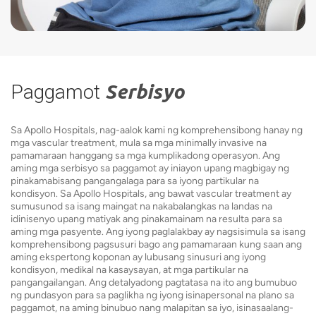
Paggamot
Serbisyo
Sa Apollo Hospitals, nag-aalok kami ng komprehensibong hanay ng
mga vascular treatment, mula sa mga minimally invasive na
pamamaraan hanggang sa mga kumplikadong operasyon. Ang
aming mga serbisyo sa paggamot ay iniayon upang magbigay ng
pinakamabisang pangangalaga para sa iyong partikular na
kondisyon. Sa Apollo Hospitals, ang bawat vascular treatment ay
sumusunod sa isang maingat na nakabalangkas na landas na
idinisenyo upang matiyak ang pinakamainam na resulta para sa
aming mga pasyente. Ang iyong paglalakbay ay nagsisimula sa isang
komprehensibong pagsusuri bago ang pamamaraan kung saan ang
aming ekspertong koponan ay lubusang sinusuri ang iyong
kondisyon, medikal na kasaysayan, at mga partikular na
pangangailangan. Ang detalyadong pagtatasa na ito ang bumubuo
ng pundasyon para sa paglikha ng iyong isinapersonal na plano sa
paggamot, na aming binubuo nang malapitan sa iyo, isinasaalang-