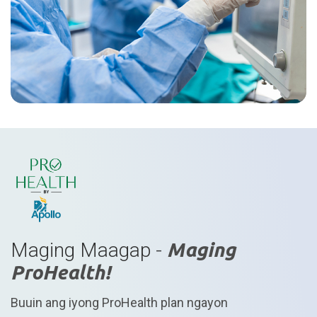
Pinagsa
tradisy
pag-aar
makapa
pagsusu
dual-im
nagbibi
espesya
ng mga 
tinatas
dugo. A
Maging Maagap -
Maging
epektib
ProHealth!
artery,
pagtata
Buuin ang iyong ProHealth plan ngayon
mga reg