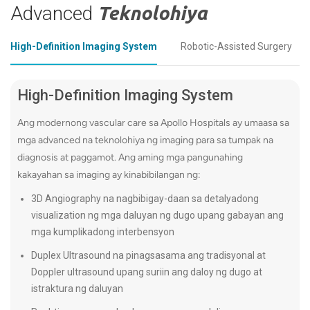
artery 
ginagawa itong isang mahusay na first-
Advanced
Teknolohiya
thrombo
line diagnostic tool para sa maraming mga
kalubha
kondisyon ng vascular.
High-Definition Imaging System
Robotic-Assisted Surgery
agarang
team n
High-Definition Imaging System
plano s
Ang modernong vascular care sa Apollo Hospitals ay umaasa sa
pagigin
mga advanced na teknolohiya ng imaging para sa tumpak na
paggam
diagnosis at paggamot. Ang aming mga pangunahing
Magbasa
kakayahan sa imaging ay kinabibilangan ng:
3D Angiography na nagbibigay-daan sa detalyadong
Angiog
visualization ng mga daluyan ng dugo upang gabayan ang
mga kumplikadong interbensyon
Ang Ang
Duplex Ultrasound na pinagsasama ang tradisyonal at
pamama
Doppler ultrasound upang suriin ang daloy ng dugo at
ng X-ra
istraktura ng daluyan
ng mga