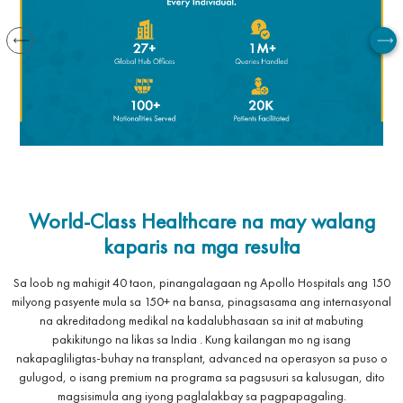
World-Class Healthcare na may walang
kaparis na mga resulta
Sa loob ng mahigit 40 taon, pinangalagaan ng Apollo Hospitals ang 150
milyong pasyente mula sa 150+ na bansa, pinagsasama ang internasyonal
na akreditadong medikal na kadalubhasaan sa init at mabuting
pakikitungo na likas sa India . Kung kailangan mo ng isang
nakapagliligtas-buhay na transplant, advanced na operasyon sa puso o
gulugod, o isang premium na programa sa pagsusuri sa kalusugan, dito
magsisimula ang iyong paglalakbay sa pagpapagaling.