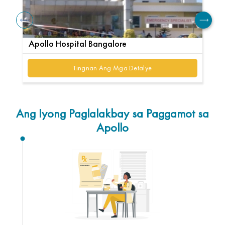
Apollo Hospital Bangalore
Ap
Tingnan Ang Mga Detalye
Ang Iyong Paglalakbay sa Paggamot sa
Apollo