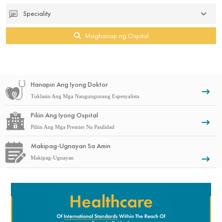
Maghanap ng Ospital
Walang Text
Hanapin Ang Iyong Doktor
wal
Tuklasin Ang Mga Nangungunang Espesyalista
Walang Text
Piliin Ang Iyong Ospital
wal
Piliin Ang Mga Premier Na Pasilidad
Makipag-Ugnayan Sa Amin
wal
Makipag-Ugnayan