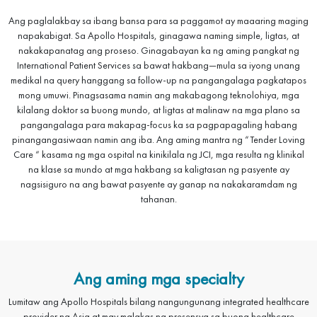
Ang paglalakbay sa ibang bansa para sa paggamot ay maaaring maging
napakabigat. Sa Apollo Hospitals, ginagawa naming simple, ligtas, at
nakakapanatag ang proseso. Ginagabayan ka ng aming pangkat ng
International Patient Services sa bawat hakbang—mula sa iyong unang
medikal na query hanggang sa follow-up na pangangalaga pagkatapos
mong umuwi. Pinagsasama namin ang makabagong teknolohiya, mga
kilalang doktor sa buong mundo, at ligtas at malinaw na mga plano sa
pangangalaga para makapag-focus ka sa pagpapagaling habang
pinangangasiwaan namin ang iba. Ang aming mantra ng “Tender Loving
Care “ kasama ng mga ospital na kinikilala ng JCI, mga resulta ng klinikal
na klase sa mundo at mga hakbang sa kaligtasan ng pasyente ay
nagsisiguro na ang bawat pasyente ay ganap na nakakaramdam ng
tahanan.
Ang aming mga specialty
Lumitaw ang Apollo Hospitals bilang nangungunang integrated healthcare
provider ng Asia at may malakas na presensya sa buong healthcare