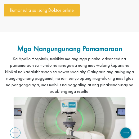
Kumonsulta sa isang Doktor online
Mga Nangungunang Pamamaraan
Sa Apollo Hospitals, makikita mo ang mga pinaka-advanced na
pamamaraan sa mundo na isinagawa nang may walang kaparis na
klinikal na kadalubhasaan sa bawat specialty. Galugarin ang aming mga
nangungunang paggamot, na idinisenyo upang mag-alok ng mas ligtas
na pangangalaga, mas mabilis na paggaling at ang pinakamahusay na
posibleng mga resulta.
Imahen
Imah