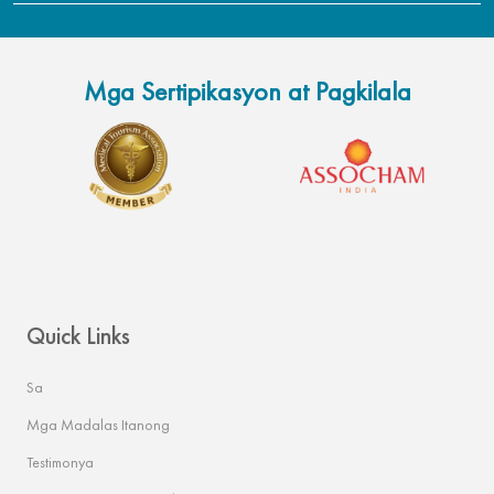
Mga Sertipikasyon at Pagkilala
Quick Links
IPS Unang footer
Sa
Mga Madalas Itanong
Testimonya