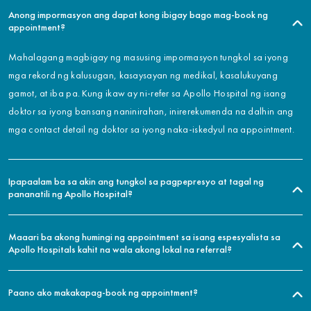
Anong impormasyon ang dapat kong ibigay bago mag-book ng
appointment?
Mahalagang magbigay ng masusing impormasyon tungkol sa iyong
mga rekord ng kalusugan, kasaysayan ng medikal, kasalukuyang
gamot, at iba pa. Kung ikaw ay ni-refer sa Apollo Hospital ng isang
doktor sa iyong bansang naninirahan, inirerekumenda na dalhin ang
mga contact detail ng doktor sa iyong naka-iskedyul na appointment.
Ipapaalam ba sa akin ang tungkol sa pagpepresyo at tagal ng
pananatili ng Apollo Hospital?
Maaari ba akong humingi ng appointment sa isang espesyalista sa
Apollo Hospitals kahit na wala akong lokal na referral?
Paano ako makakapag-book ng appointment?