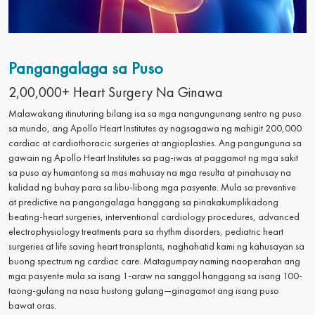
Pangangalaga sa Puso
2,00,000+ Heart Surgery Na Ginawa
Malawakang itinuturing bilang isa sa mga nangungunang sentro ng puso
sa mundo, ang Apollo Heart Institutes ay nagsagawa ng mahigit 200,000
cardiac at cardiothoracic surgeries at angioplasties. Ang pangunguna sa
gawain ng Apollo Heart Institutes sa pag-iwas at paggamot ng mga sakit
sa puso ay humantong sa mas mahusay na mga resulta at pinahusay na
kalidad ng buhay para sa libu-libong mga pasyente. Mula sa preventive
at predictive na pangangalaga hanggang sa pinakakumplikadong
beating-heart surgeries, interventional cardiology procedures, advanced
electrophysiology treatments para sa rhythm disorders, pediatric heart
surgeries at life saving heart transplants, naghahatid kami ng kahusayan sa
buong spectrum ng cardiac care. Matagumpay naming naoperahan ang
mga pasyente mula sa isang 1-araw na sanggol hanggang sa isang 100-
taong-gulang na nasa hustong gulang—ginagamot ang isang puso
bawat oras.