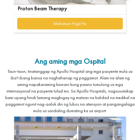
Proton Beam Therapy
Bo
Malaman Higit Pa
Ang aming mga Ospital
Taun-taon, tinatanggap ng Apollo Hospital ang mga pasyente mula sa
iba't ibang bansa na naghahanap ng paggamot. Alam na alam ng
aming napakaraming kawani kung paano tumulong sa mga
internasyonal na pasyente tulad mo. Sa Apollo Hospitals, nagsusumikap
kami upang hindi lamang magbigay ng mataas na kalidad na medikal na
paggamot ngunit nag-aalok din ng lubos na atensyon at pangangalaga
mula sa sandaling dumating ka sa airport.
Imahen
Imah