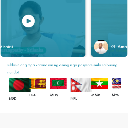
i
G. Amos Kara
Tuklasin ang mga karanasan ng aming mga pasyente mula sa buong
mundo!
LKA
MDV
MMR
MYS
BGD
NPL