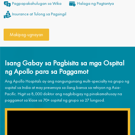
Pagpapakahulugan sa Wika
Halaga ng Pagtantya
Insurance at Tulong sa Pagsingil
Makipag-ugnayan
Isang Gabay sa Pagbisita sa mga Ospital
ng Apollo para sa Paggamot
Ang Apollo Hospitals ay ang nangungunang multi-specialty na grupo ng
ospital sa India at may presensya sa ilang bansa sa rehiyon ng Asia-
Pacific. Higit sa 8,000 doktor ang nagbibigay ng pinakamahusay na
paggamot sa klase sa 70+ ospital ng grupo sa 27 lungsod.