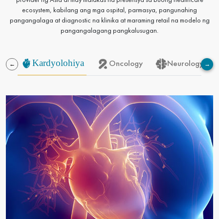
ecosystem, kabilang ang mga ospital, parmasya, pangunahing
pangangalaga at diagnostic na klinika at maraming retail na modelo ng
pangangalagang pangkalusugan.
Kardyolohiya
Imahen
Imahen
Oncology
Imahen
Neurology at 
←
→
Imahen