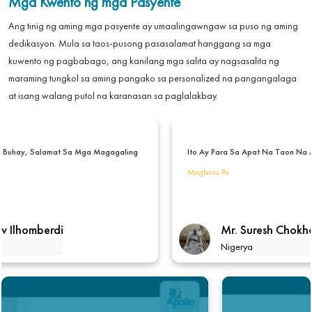
Mga Kwento ng mga Pasyente
Ang tinig ng aming mga pasyente ay umaalingawngaw sa puso ng aming
dedikasyon. Mula sa taos-pusong pasasalamat hanggang sa mga
kuwento ng pagbabago, ang kanilang mga salita ay nagsasalita ng
maraming tungkol sa aming pangako sa personalized na pangangalaga
at isang walang putol na karanasan sa paglalakbay.
Ang Aking Buhay, Salamat Sa Mga Magagaling
Ito Ay Para Sa Apat Na T
Magbasa Pa
berdiev Ilhomberdi
Mr. Suresh 
n
Nigerya